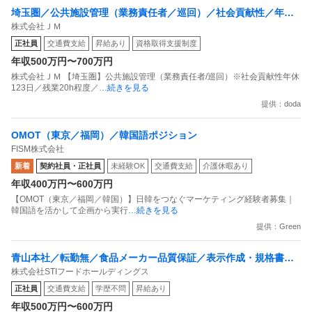
埼玉圏／公共施設管理（業務責任者／巡回）／社会貢献性／年休1
株式会社ＪＭ
23日／残業20h程度／福利厚生
正社員
交通費支給
昇給あり
資格取得支援制度
年収500万円〜700万円
株式会社ＪＭ 【埼玉圏】公共施設管理（業務責任者/巡回）※社会貢献性年休
123日／残業20h程度／
…続きを見る
提供：doda
OMOT（東京／福岡）／韓国語ポジション
FISM株式会社
新着
契約社員・正社員
未経験OK
交通費支給
介護休暇あり
年収400万円〜600万円
【OMOT（東京／福岡／韓国）】日韓をつなぐマーケティング経験者募集｜
韓国語を活かして企画から実行
…続きを見る
提供：Green
青山本社／転勤無／食品メーカー品質保証／表示作成・規格書作
株式会社STIフードホールディングス
成メイン東証上場／裁量大／残業20h
正社員
交通費支給
学歴不問
昇給あり
年収500万円〜600万円