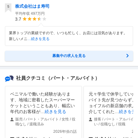
株式会社はま寿司
5
平均年収
497万円
3.7
業界トップの業績ですので、いつも忙しく、お店には活気があります。
新しいメニ
…続きを見る
募集中の求人を見る
社員クチコミ
（パート・アルバイト）
ベニマルで働いた経験がありま
元々学生で休学していた
す、地域に密着したスーパーマー
バイト先が見つからず、
ケットということもあり、幅広い
ョイフルの新店舗の求人
年代のお客様が
…
続きを見る
介してくれた
…
続きを見
販売 / パート・アルバイト / 女性 / 役
接客 / パート・アルバイト 
職なし / 退職済み
い / 役職なし / 現職
2026年頃の話
20