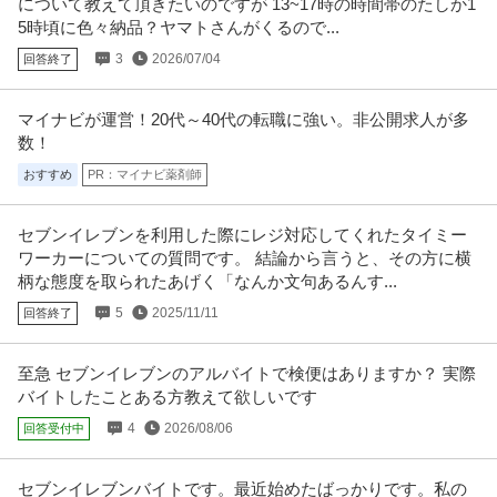
について教えて頂きたいのですが 13~17時の時間帯のたしか1
5時頃に色々納品？ヤマトさんがくるので...
3
2026/07/04
回答終了
マイナビが運営！20代～40代の転職に強い。非公開求人が多
数！
おすすめ
PR：マイナビ薬剤師
セブンイレブンを利用した際にレジ対応してくれたタイミー
ワーカーについての質問です。 結論から言うと、その方に横
柄な態度を取られたあげく「なんか文句あるんす...
5
2025/11/11
回答終了
至急 セブンイレブンのアルバイトで検便はありますか？ 実際
バイトしたことある方教えて欲しいです
4
2026/08/06
回答受付中
セブンイレブンバイトです。最近始めたばっかりです。私の