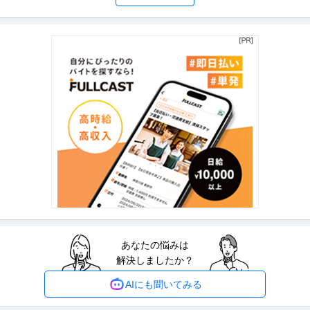
経理（財務会計） ／ ◢◤グループ経理リーダー◢◤30以上ある事
株式会社SEVENRICH Accounting・SEVENRICH会計事務所
業の経理業務の遂行やマネジメントをお任せします
年間休日100日以上
職場内禁煙
年間休日110日以上
年収500万円〜700万円
【職種】管理＞経理（財務会計） 【業種】士業＞監査・税理士法人 ※会員属
性などに応じ、当該求人をビ
…続きを見る
提供：ビズリーチ
広報・PR
株式会社セブンデックス
新着
正社員
未経験OK
交通費支給
昇給あり
年収450万円〜650万円
自社ブランドの広報・SNS運用担当／週2日リモート可／マーケ×デザイン企
業／戦略～実行まで 株式会
…続きを見る
提供：Green
あなたの悩みは
SE（Web・オープン系） ／ アプリケーションエンジニア／AIや
解決しましたか？
株式会社野村総合研究所
機械学習／データ利活用によるソリューションの提案から開発ま
未経験OK
職場内禁煙
リモートワーク
で
AIにも聞いてみる
年収800万円〜1,800万円