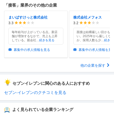
「
接客
」業界のその他の企業
まいばすけっと株式会社
株式会社メフォス
3.3
3.2
毎年給与が上がっている点。新店
面接は結構厳しい目かもし
舗が増加するなかで、売上も上昇
い。2025年から厳しくな
している。親会社
…
続きを見る
か、採用人数も少
…
続きを
募集中の求人情報を見る
募集中の求人情報を見
他の企業を探す
セブンイレブンに関心のある人におすすめ
セブン-イレブンのクチコミを見る
よく見られている企業ランキング