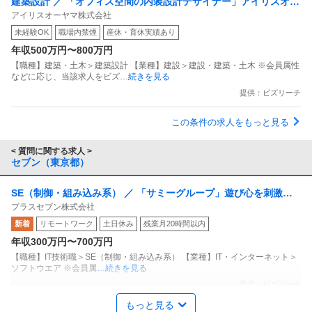
建築設計 ／ 「オフィス空間の内装設計デザイナー」アイリスオー
アイリスオーヤマ株式会社
ヤマ株式会社
未経験OK
職場内禁煙
産休・育休実績あり
年収500万円〜800万円
【職種】建築・土木＞建築設計 【業種】建設＞建設・建築・土木 ※会員属性
などに応じ、当該求人をビズ
…続きを見る
提供：ビズリーチ
この条件の求人をもっと見る
< 質問に関する求人 >
セブン（東京都）
SE（制御・組み込み系） ／ 「サミーグループ」遊び心を刺激す
プラスセブン株式会社
る「パチンコ開発プログラマ」／平均残業月10h・年休126日・上
新着
リモートワーク
土日休み
残業月20時間以内
流から関わる裁量
年収300万円〜700万円
【職種】IT技術職＞SE（制御・組み込み系） 【業種】IT・インターネット＞
ソフトウエア ※会員属
…続きを見る
提供：ビズリーチ
もっと見る