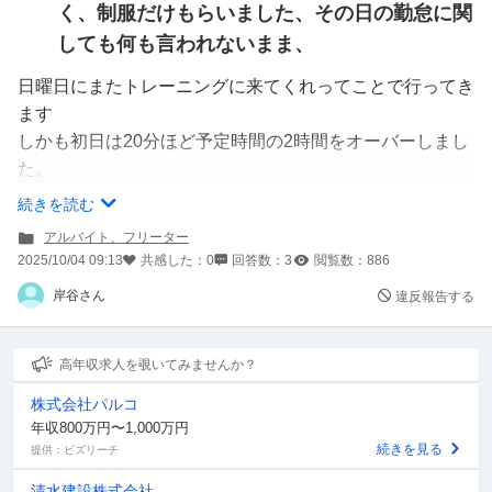
く、制服だけもらいました、その日の勤怠に関
しても何も言われないまま、
日曜日にまたトレーニングに来てくれってことで行ってき
ます
しかも初日は20分ほど予定時間の2時間をオーバーしまし
た。
続きを読む
採用決まってから急にトレーニングの話になった時に、メ
アルバイト、フリーター
ールなどのやり取りで、書類記入などで持ち物は必要ない
2025/10/04 09:13
共感した：
0
回答数：
3
閲覧数：
886
のか？きくと、必要ないです、今後のことはその時話す、
岸谷さん
違反報告する
と言われたのに話されてません。。。
給料はちゃんと支払われるのでしょうか？
高年収求人を覗いてみませんか？
株式会社パルコ
年収800万円〜1,000万円
続きを見る
提供：ビズリーチ
清水建設株式会社