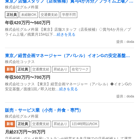
東京／店舗スタッフ（店長候補）賞与4か月分／プライム上場／残
株式会社グルメ杵屋
業月15H以下／新店オープン多数
正社員
未経験OK
交通費支給
学歴不問
年収420万円〜560万円
株式会社グルメ杵屋 【東京】店舗スタッフ（店長候補）◇賞与4か月分／プ
ライム上場／残業月15H以下
…続きを見る
提供：doda
東京／経営企画マネージャー（アパレル）イオンGの安定基盤／
株式会社コックス
面接1回／即入社歓迎
新着
正社員
交通費支給
昇給あり
在宅ワーク
年収500万円〜700万円
株式会社コックス 【東京】経営企画マネージャー（アパレル）◆イオンGの
安定基盤／面接1回／即入社歓
…続きを見る
提供：doda
販売・サービス業（小売・外食・専門）
株式会社グルメ杵屋
新着
正社員
交通費支給
昇給あり
1日4時間以内OK
月給23万円〜35万円
店長候補：グルメ杵屋レストランが経営する各店舗での店長候補として運営