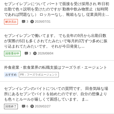
対応やレジなどをお願
…続きを見る
セブンイレブンについて パートで面接を受け採用され 昨日初
提供：イーアイデム
出勤で色々説明を受けたのですが 勤務中飲み物禁止（短時間
であれば問題なし） ロッカーなし、靴箱もなし 従業員同士の
この条件の求人をもっと見る
会話も禁止
3
2026/07/31
解決済み
セブンイレブンで働いてます。 でも去年の9月から出勤日数
が実際の5日も多くされてたみたいで毎月約3万ずつ多めに振
り込まれてたみたいです。 それが今日発覚し...
3
2026/08/04
回答受付中
外食産業・飲食業界の転職支援はフーズラボ・エージェント
おすすめ
PR：フーズラボエージェント
セブンイレブンのバイトについての質問です。 田舎気味な場
所にあるセブンでバイトを始めたのですが、自分の想像より
も色々とルールが厳しくて困惑しています。 ま...
6
2026/02/27
回答終了