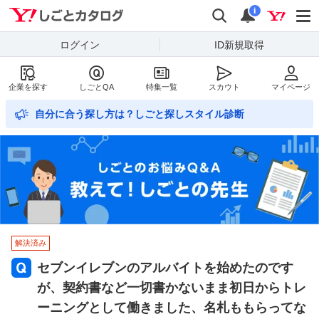
Yahoo!しごとカタログ
検索
通知数
i
ログイン
ID新規取得
企業を探す
しごとQA
特集一覧
スカウト
マイページ
自分に合う探し方は？しごと探しスタイル診断
解決済み
セブンイレブンのアルバイトを始めたのです
が、契約書など一切書かないまま初日からトレ
ーニングとして働きました、名札ももらってな