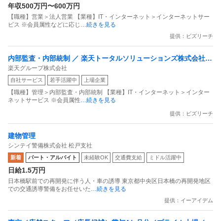
年収500万円〜600万円
【職種】営業＞法人営業 【業種】IT・インターネット＞インターネットサー
ビス ※会員属性などに応じ
…続きを見る
提供：ビズリーチ
内部監査・内部統制 ／ 楽天トータルソリューションズ株式会社
楽天グループ株式会社
戦略事業コンプライアンス支援部 業務統制支援課：ショップコン
自社サービス
若手活躍中
上場企業
プライアンス推進担当（SBCSD）
【職種】管理＞内部監査・内部統制 【業種】IT・インターネット＞インター
ネットサービス ※会員属性
…続きを見る
提供：ビズリーチ
建物管理
シンテイ警備株式会社 松戸支社
新着
パート・アルバイト
未経験OK
交通費支給
ミドル活躍中
日給1.5万円
日本橋駅前での再開発に伴う人・車の誘導 東京都中央区日本橋の再開発地区
での交通誘導警備をお任せいた
…続きを見る
提供：イーアイデム