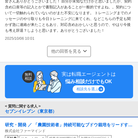
皆さんありがとうございました！ 自分が未知なだけかと思いましたが、契約
含め口座等の記入とかで書類記入があることが一般的ですよね。。契約につ
いて一切触れられていないのがまた不安になります。 トレーニングまでのメ
ッセージのやり取りも今日トレーニングに来てくれ、などこちらの予定も聞
かず急に連絡が来たこともあり、対応含めおかしいと思うので、やはり今後
も考え辞退？しようと思います。ありがとうございました！
2025/10/06 10:01
他の回答を見る
実は転職エージェントは
無料
相談
悩み相談だけでもOK
相談先を選ぶ
< 質問に関する求人 >
セブンイレブン（東京都）
研究・開発 ／ 「農園技術者」持続可能なブドウ栽培をリードする
株式会社ファーマインド
果樹栽培スペシャリスト／栽培技術の標準化・技術開発・新規農