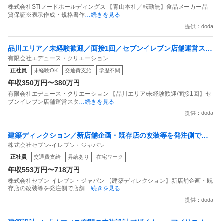
株式会社STIフードホールディングス 【青山本社／転勤無】食品メーカー品
質保証※表示作成・規格書作
…続きを見る
提供：doda
品川エリア／未経験歓迎／面接1回／セブンイレブン店舗運営スタ
有限会社エデュース・クリエーション
ッフ（正社員） 将来の店長・幹部候補
正社員
未経験OK
交通費支給
学歴不問
年収350万円〜380万円
有限会社エデュース・クリエーション 【品川エリア/未経験歓迎/面接1回】セ
ブンイレブン店舗運営スタ
…続きを見る
提供：doda
建築ディレクション／新店舗企画・既存店の改装等を発注側で店
株式会社セブン-イレブン・ジャパン
舗作り／在宅可・土日休・残業月20h程度
正社員
交通費支給
昇給あり
在宅ワーク
年収553万円〜718万円
株式会社セブン-イレブン・ジャパン 【建築ディレクション】新店舗企画・既
存店の改装等を発注側で店舗
…続きを見る
提供：doda