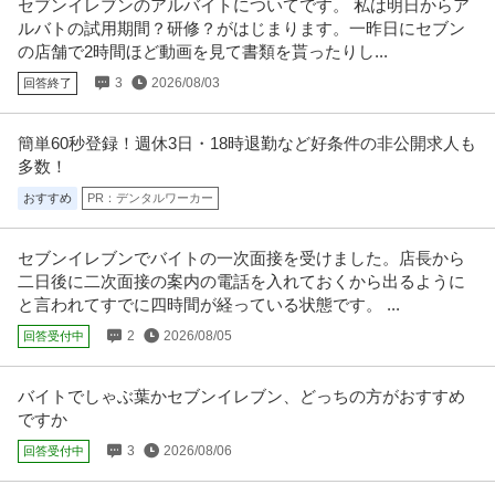
セブンイレブンのアルバイトについてです。 私は明日からア
株式会社ジーン
庭用・業務用ゲーム／NTTドコモのグループ企業
ルバトの試用期間？研修？がはじまります。一昨日にセブン
新着
自社サービス
教育充実
年間休日100日以上
の店舗で2時間ほど動画を見て書類を貰ったりし...
年収800万円〜1,000万円
3
2026/08/03
回答終了
【職種】ゲーム＞ゲームプログラマー 【業種】エンターテインメント＞ゲー
ム ※会員属性などに応じ、当
…続きを見る
提供：ビズリーチ
簡単60秒登録！週休3日・18時退勤など好条件の非公開求人も
多数！
人事（採用担当）
おすすめ
PR：デンタルワーカー
株式会社セブンデックス
新着
正社員
交通費支給
昇給あり
在宅ワーク
セブンイレブンでバイトの一次面接を受けました。店長から
年収450万円〜650万円
二日後に二次面接の案内の電話を入れておくから出るように
【恵比寿／採用担当】未経験、人材業界出身者歓迎！／週2日在宅可／マーケ
×デザイン事業のベンチャー企
…続きを見る
と言われてすでに四時間が経っている状態です。 ...
提供：Green
2
2026/08/05
回答受付中
コンビニスタッフ
バイトでしゃぶ葉かセブンイレブン、どっちの方がおすすめ
セブン-イレブン 三田国際ビル店
ですか
新着
パート・アルバイト
未経験OK
交通費支給
昇給あり
3
2026/08/06
回答受付中
時給1,290円
求人番号：22-0090 NECグループのコンビニにて、商品陳列・発注、お客様