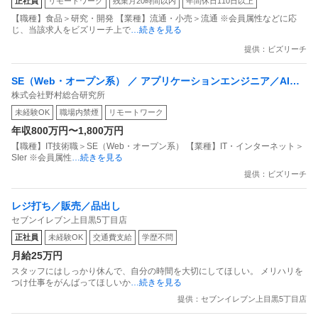
正社員
リモートワーク
残業月20時間以内
年間休日110日以上
園立ち上げ
【職種】食品＞研究・開発 【業種】流通・小売＞流通 ※会員属性などに応
じ、当該求人をビズリーチ上で
…続きを見る
提供：ビズリーチ
SE（Web・オープン系） ／ アプリケーションエンジニア／AIや
株式会社野村総合研究所
機械学習／データ利活用によるソリューションの提案から開発ま
未経験OK
職場内禁煙
リモートワーク
で
年収800万円〜1,800万円
【職種】IT技術職＞SE（Web・オープン系） 【業種】IT・インターネット＞
SIer ※会員属性
…続きを見る
提供：ビズリーチ
レジ打ち／販売／品出し
セブンイレブン上目黒5丁目店
正社員
未経験OK
交通費支給
学歴不問
月給25万円
スタッフにはしっかり休んで、自分の時間を大切にしてほしい。 メリハリを
つけ仕事をがんばってほしいか
…続きを見る
提供：セブンイレブン上目黒5丁目店