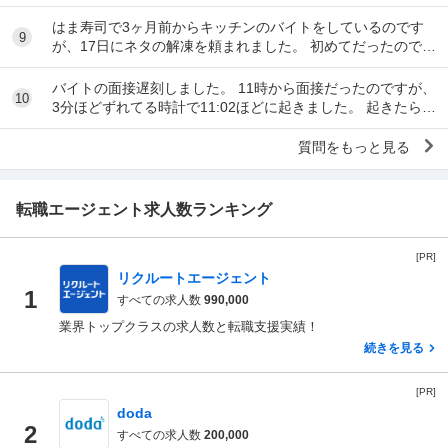
た。面接をし、その場で採用をもらいました。そし...
はま寿司で3ヶ月前からキッチンのバイトをしているのです
9
が、17日にネタの解凍を頼まれました。 初めてだったのです
が、ネタを出し冷蔵庫にいれてる時に、こんな...
バイトの面接遅刻しました。 11時から面接だったのですが、
10
3分ほどずれてる時計で11:02ほどに起きました。 起きたらス
マホの充電が切れていて、とりあえ...
質問をもっと見る
転職エージェント求人数ランキング
[PR]
リクルートエージェント
1
すべての求人数
990,000
業界トップクラスの求人数と転職支援実績！
続きを見る
[PR]
doda
2
すべての求人数
200,000