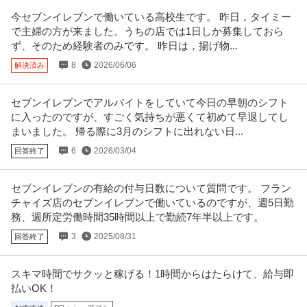
今セブンイレブンで働いている高校生です。 昨日，タイミー
で主婦の方が来ました。うちの店では1日しか募集しておら
ず、そのため経験者のみです。 昨日は，揚げ物...
8
2026/06/06
解決済み
セブンイレブンでアルバイトをしていて今日の早朝のシフト
に入ったのですが、すごく気持ちが悪くて初めて早退してし
まいました。 帰る際に3月のシフトに出れない日...
6
2026/03/04
回答終了
セブンイレブンの有給の付与日数について質問です。 フラン
チャイズ店のセブンイレブンで働いているのですが、週5日勤
務、週所定労働時間35時間以上で勤続7年半以上です。
3
2025/08/31
回答終了
スキマ時間でサクッと稼げる！1時間からはたらけて、給与即
払いOK！