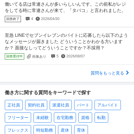
働いてる店は常連さんが多いらしいんです。この前私がレジ
をしてる時に常連さんが来て、「タバコ」と言われました。
4
2026/04/30
回答終了
至急 LINEでセブンイレブンのバイトに応募したら以下のよう
なメッセージが届きました どういうことかわかる方います
か？ 面接なしってどういうことですか？不採用？
5
2026/08/07
回答受付中
画像あり
質問をもっと見る
働き方に関する質問をキーワードで探す
正社員
契約社員
派遣社員
パート
アルバイト
フリーター
未経験
在宅勤務
資格
転勤
フレックス
時短勤務
産休
育休