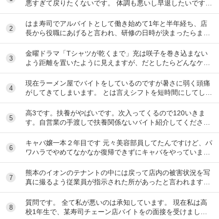
悪すぎて戻りたくないです。 体調も悪いし早退したいです。
電話したのですが通話中で一生繋がらなくて...
はま寿司でアルバイトとして働き始めて1年と半年経ち、店
2
長から役職にあげると言われ、研修の日時が決まったらまた
伝えると言われて1ヶ月が経ちました。 自分は心...
金曜ドラマ「Tシャツが乾くまで」充は咲子を巻き込まない
3
よう距離を置いたように見えますが、だとしたらどんなケー
スが考えられますか？ ①大恩人を一人で養わな...
現在ラーメン屋でバイトをしているのですが暑さに弱く頭痛
4
がしてきてしまいます。 とは言えシフトを短時間にしてしま
うとあまり稼げないのでバイトを変えたいと思っ...
高3です。扶養がやばいです。次入ってくるので120いきま
5
す。自営業の手渡しで扶養関係ないバイト紹介してくださ
い。大阪市です
キャバ嬢一本２年目です 元々美容部員してたんですけど、パ
6
ワハラでやめてなかなか復帰できずにキャバをやっています
昼間の仕事復帰したいのですが、またパワハラ...
熊本のイオンのテナントの中には戻って店内の被害状況を写
7
真に撮るよう従業員が指示された所があったと言われます。
事実ですか。テナント名は分かりますか。
質問です。 全て私が悪いのは承知しています。 現在私は高
8
校1年生で、某寿司チェーン店バイトをの面接を受けまし