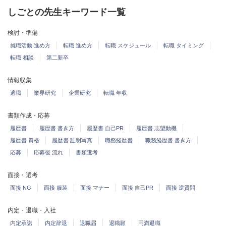
しごとの先生キーワード一覧
検討・準備
就職活動 進め方
転職 進め方
転職 スケジュール
転職 タイミング
転職 相談
第二新卒
情報収集
適職
業界研究
企業研究
転職 年収
書類作成・応募
履歴書
履歴書 書き方
履歴書 自己PR
履歴書 志望動機
履歴書 資格
履歴書 証明写真
職務経歴書
職務経歴書 書き方
応募
応募後 流れ
書類選考
面接・選考
面接 NG
面接 服装
面接 マナー
面接 自己PR
面接 逆質問
内定・退職・入社
内定承諾
内定辞退
退職届
退職願
円満退職