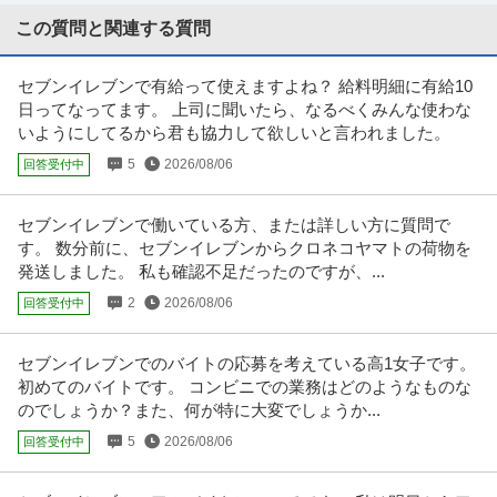
【職種】IT技術職＞SE（Web・オープン系） 【業種】IT・インターネット＞
SIer ※会員属性
…続きを見る
この質問と関連する質問
提供：ビズリーチ
セブンイレブンで有給って使えますよね？ 給料明細に有給10
リモート可／品質管理（食品）／小売トップの業務基盤／自ら携
日ってなってます。 上司に聞いたら、なるべくみんな使わな
株式会社セブン‐イレブン・ジャパン
わった商品が身近な店舗に並ぶやりがい
いようにしてるから君も協力して欲しいと言われました。
正社員
交通費支給
学歴不問
昇給あり
5
2026/08/06
回答受付中
年収550万円〜750万円
株式会社セブン‐イレブン・ジャパン 【リモート可】品質管理（食品）※小売
トップの業務基盤／自ら携わ
…続きを見る
セブンイレブンで働いている方、または詳しい方に質問で
提供：doda
す。 数分前に、セブンイレブンからクロネコヤマトの荷物を
発送しました。 私も確認不足だったのですが、...
法人営業 ／ 「新規事業「ウォレッチョ」セールスリーダー職」－
2
2026/08/06
回答受付中
株式会社スコープ
提案の幅が広く介在価値の高い営業－
交通費支給
土日休み
リモートワーク
セブンイレブンでのバイトの応募を考えている高1女子です。
年収500万円〜700万円
初めてのバイトです。 コンビニでの業務はどのようなものな
【職種】営業＞法人営業 【業種】IT・インターネット＞ソフトウエア ※会員
のでしょうか？また、何が特に大変でしょうか...
属性などに応じ、当該求人
…続きを見る
提供：ビズリーチ
5
2026/08/06
回答受付中
ゲームプログラマー ／ 「東京」ゲームのリードプログラマー／家