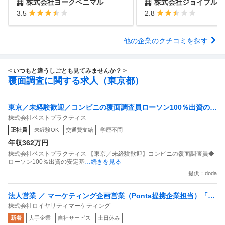
株式会社ヨークベニマル
株式会社ジョイフル
3.5
2.8
他の企業のクチコミを探す
< いつもと違うしごとも見てみませんか？ >
覆面調査に関する求人（東京都）
東京／未経験歓迎／コンビニの覆面調査員ローソン100％出資の安
株式会社ベストプラクティス
定基盤／月５日在宅／残業月10時間
正社員
未経験OK
交通費支給
学歴不問
年収362万円
株式会社ベストプラクティス 【東京／未経験歓迎】コンビニの覆面調査員◆
ローソン100％出資の安定基
…続きを見る
提供：doda
法人営業 ／ マーケティング企画営業（Ponta提携企業担当）「国
株式会社ロイヤリティマーケティング
内最大級の共通ポイントサービスを展開／無駄のない消費社会を
新着
大手企業
自社サービス
土日休み
目指すデータマーケティングカンパニー」