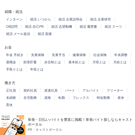
就職・就活
インターン
就活 いつから
就活 企業説明会
就活 企業研究
OB訪問
就活 自己PR
就活 志望動機
就活 履歴書
就活 スーツ
就活 メール返信
就活 面接
お金
年金 手続き
失業保険
失業手当
健康保険
社会保険
年末調整
退職金
財形貯蓄
歩合制とは
基本給とは
月収とは
月給とは
手取りとは
年収とは
働き方
正社員
契約社員
派遣社員
パート
アルバイト
フリーター
未経験
在宅勤務
資格
転勤
フレックス
時短勤務
産休
育休
労働問題・法律
単発・日払いバイトを豊富に掲載！単発バイト探しならキャスト
ポータル
法律 有給休暇
法律 残業
法律 フレックス
労働基準法
36協定
PR：
キャストポータル
雇用契約書
労働契約書
リストラ
試用期間