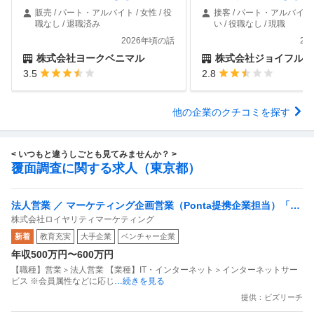
販売 / パート・アルバイト / 女性 / 役
接客 / パート・アルバイト 
職なし / 退職済み
い / 役職なし / 現職
2026年頃の話
20
株式会社ヨークベニマル
株式会社ジョイフル
3.5
2.8
他の企業のクチコミを探す
< いつもと違うしごとも見てみませんか？ >
覆面調査に関する求人（東京都）
法人営業 ／ マーケティング企画営業（Ponta提携企業担当）「国
株式会社ロイヤリティマーケティング
内最大級の共通ポイントサービスを展開／無駄のない消費社会を
新着
教育充実
大手企業
ベンチャー企業
目指すデータマーケティングカンパニー」
年収500万円〜600万円
【職種】営業＞法人営業 【業種】IT・インターネット＞インターネットサー
ビス ※会員属性などに応じ
…続きを見る
提供：ビズリーチ