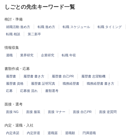
しごとの先生キーワード一覧
検討・準備
就職活動 進め方
転職 進め方
転職 スケジュール
転職 タイミング
転職 相談
第二新卒
情報収集
適職
業界研究
企業研究
転職 年収
書類作成・応募
履歴書
履歴書 書き方
履歴書 自己PR
履歴書 志望動機
履歴書 資格
履歴書 証明写真
職務経歴書
職務経歴書 書き方
応募
応募後 流れ
書類選考
面接・選考
面接 NG
面接 服装
面接 マナー
面接 自己PR
面接 逆質問
内定・退職・入社
内定承諾
内定辞退
退職届
退職願
円満退職