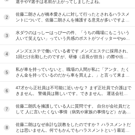
選手やY選手は名前が上がってしましたよね。
佐藤二朗さんが橋本愛さんに対して行ったとされるハラスメ
2
ントについて、佐藤二朗さんを擁護する意見が多いですよ
ね。 これは極端に言えば、 「ハラスメントでは...
水ダウのはっしーはっぴーの件、「うちの職場にもこういう
3
人いて笑えない」っていう共感のポストがツイッターやyout
ubeのコメント欄に多すぎてそっちに驚いて...
メンズエステで働いている者です メンズエステに採用され、
4
1回だけ出勤したのですが、研修（店長が担当）の際や出勤
時に「元々デリをやっていたなら」という理由で...
私が車を持っていないと、職場の人間が私に「アンタ、たく
5
さん金を持っているのだから車を買えよ。」と言って来ま
す。 でも なんで しんどい思いをして働いた金で...
47才から正社員は不可能に近いかな？ まず正社員で介護はで
6
きません。 警備員は難しいです。できません。 運送会社の
運転手は無理です。できません 過去にうつ...
佐藤二朗氏を擁護している人に質問です。 自分が会社員だと
7
して 人に言いたくない事情（病気や家族の事情など）があ
り、上司や総務等に相談した結果、仕事内容を...
佐藤二朗はなぜ余計な説教をしたのですか？ ハラスメントだ
8
とは思いません。何でもかんでもハラスメントという最近の