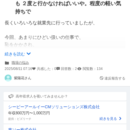
も ２度と行かなければいいや。程度の軽い気
持ちで
長くいろいろな就業先に行っていましたが、
今回、あまりにひどい扱いの仕事で、
恥をかかされ、
どうしても気持ちがおさまらなかったので、
続きを読む
職場の悩み
レビューに
2025/08/11 07:16
共感した：
0
回答数：
2
閲覧数：
134
本当の事を書き、2度と入りたくないと
紫陽花さん
違反報告する
書き残してしまいました。
けれど、掲載されませんでした。
高年収求人を覗いてみませんか？
シービーアールイーCMソリューションズ株式会社
真実でも
年収800万円〜1,000万円
悪いレビューはやはり、載らないのでしょうか？
続きを見る
提供：ビズリーチ
東ソー株式会社