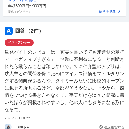
タイミーだと
年収800万円〜900万円
隠さず、そのまま愚痴レビューも
続きを見る
提供：ビズリーチ
載せられていますが、
他のアプリは削除されるのですか？
回答（
2
件）
同じ思いをされた方おられませんか？
ベストアンサー
今回は、タイミーではありませんでした。
単発バイトのレビューは、真実を書いてても運営側の基準
で「ネガティブすぎる」「企業に不利益になる」と判断さ
れたら載らんことは珍しないで。特に仲介型のアプリは、
求人主との関係を保つためにマイナス評価をフィルタリン
グする傾向があるんや。タイミーみたいに比較的オープン
に載せる所もあるけど、全部がそうやない。せやから、感
情をぶつける書き方やなくて、事実だけを淡々と簡潔に書
いたほうが掲載されやすいし、他の人にも参考になる形に
なるで。
2025/08/11 07:21
Takkuさん
違反報告する