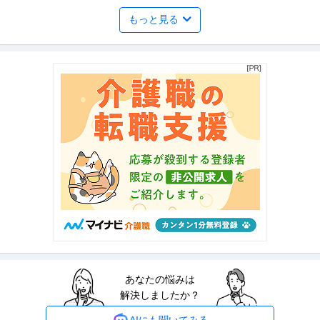
もっと見る
現場軽作業スタッフ／学生歓迎！夏休みは遊びもバイトも充実！
株式会社サーブ
友達と一緒に働いて／日払いで稼いで夏休みを満喫しよう！
パート・アルバイト
未経験OK
交通費支給
学歴不問
日給1万円〜1.4万円
「夏休みにしっかり稼ぎたい！」 「短期・単発で働きたい！」 そんな学生さ
ん大歓迎！ 未経験から始め
…続きを見る
提供：エンゲージ
交通誘導警備／住宅街の交通誘導警備STAFF募集／人や車が少な
株式会社エクスト（警備）
いから楽々／平均作業時間4.5時間で日給1万円保証
パート・アルバイト
未経験OK
交通費支給
学歴不問
日給1万円〜2.4万円
未経験OK！ 直行直帰可能／交通費手当あり◎ 髪型、ひげ自由！ シフト自
由！好きな曜日に働けます
…続きを見る
提供：エンゲージ
あなたの悩みは
英語教材の製作スタッフ／フリーター活躍中レアバイト！英語教
解決しましたか？
株式会社メイツ
材づくり／時給1250円～／週2日・3h～OK！／高田馬場
パート・アルバイト
未経験OK
交通費支給
昇給あり
AIにも聞いてみる