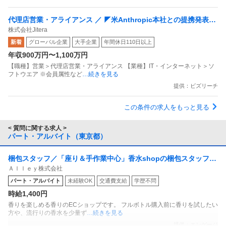
代理店営業・アライアンス ／ ◤米Anthropic本社との提携発表！
株式会社Jitera
Forbes JAPAN AI 50選出のグローバルAIスタートアップ◢ 世界
新着
グローバル企業
大手企業
年間休日110日以上
的最先端AIプロダクトのパートナーアライアンス責任者として活
年収900万円〜1,100万円
躍しませんか？
【職種】営業＞代理店営業・アライアンス 【業種】IT・インターネット＞ソ
フトウエア ※会員属性など
…続きを見る
提供：ビズリーチ
この条件の求人をもっと見る
< 質問に関する求人 >
パート・アルバイト（東京都）
梱包スタッフ／「座り＆手作業中心」香水shopの梱包スタッフ
Ａｌｌｅｙ株式会社
副業OK 週1日からOK 1日1時間からOK
パート・アルバイト
未経験OK
交通費支給
学歴不問
時給1,400円
香りを楽しめる香りのECショップです。 フルボトル購入前に香りを試したい
方や、流行りの香水を少量ず
…続きを見る
提供：エンゲージ