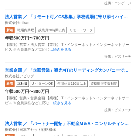
提供：エンゲージ
法人営業 ／ 「リモート可／CS募集」学校現場に寄り添うハイタ
株式会社mikan
ッチな支援を牽引！事業成長を担うカスタマーサクセス
新着
職場内禁煙
残業月20時間以内
リモートワーク
年収500万円〜700万円
【職種】営業＞法人営業 【業種】IT・インターネット＞インターネットサー
ビス ※会員属性などに応じ
…続きを見る
提供：ビズリーチ
営業企画 ／ 「企画営業」観光×ITのリーディングカンパニーで販
株式会社アビリブ
路を拡大するパートナーセールス／代理店と成果を生み出すコア
新着
正社員
U・IターンOK
年間休日110日以上
資格取得支援制度
メンバー／年収500万〜800万円・転勤なし
年収500万円〜800万円
【職種】営業＞営業企画 【業種】IT・インターネット＞インターネットサー
ビス ※会員属性などに応じ
…続きを見る
提供：ビズリーチ
法人営業 ／ 「パートナー開拓」不動産M＆A・コンサルティング
株式会社日本アセット戦略機構
で上場を目指すスタートアップ！キープレイヤーとの強固なアラ