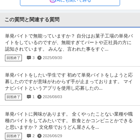
時給1,250円〜1,350円
＼レアバイト／全国3,000教室以上で使われるICT教材づくりに挑戦！ 私たち
が作っているのは、
…続きを見る
この質問と関連する質問
提供：エンゲージ
単発バイトで無能っていますか？ 自分はお菓子工場の単発バ
ホールスタッフ／人気ラーメン店 ホール！週1・3h～OK！／らあ
イトをしているのですが、無能すぎてパートや正社員の方に
グロービート・ジャパン株式会社
めん花月嵐 デックス東京ビーチ店
認知されています。 みんな、言われた事をすぐ...
パート・アルバイト
未経験OK
交通費支給
学歴不問
3
2025/09/30
回答終了
月給24万円
―――――――――――――― この仕事のおすすめポイント！ ――――――
―――――――― ・らあめ
…続きを見る
単発バイトをしたい学生です 初めて単発バイトをしようと応
提供：エンゲージ
募したのですが意味がわからず手が止まっております。 マイ
ナビバイトというアプリを使用し応募したの...
施設警備／イベントスタッフ／警備員
1
2026/08/03
回答終了
株式会社JSS
パート・アルバイト
未経験OK
交通費支給
学歴不問
単発バイトに興味があります。 全くやったことない業種や職
日給2.6万円
種のバイトをしてみたいです。 飲食とかコンビニとかできる
【週1～OK★スキマ時間に稼げる】大手企業の案件多数&チーム体制で現場で
と思いますか？ 文化祭でおうどん屋さんを...
の不安なし★ミニボーナス2
…続きを見る
提供：バイトル
2
2026/06/29
回答終了