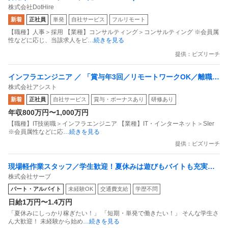
株式会社DotHire
新着
正社員
単発
自社サービス
フルリモート
【職種】人事＞採用 【業種】コンサルティング＞コンサルティング ※会員属
性などに応じ、当該求人をビ
…続きを見る
提供：ビズリーチ
インフラエンジニア ／ 「賞与年3回／リモートワークOK／離職率
株式会社アシスト
1％台」システム導入コンサルタント（システム運用分野）「東京
新着
正社員
自社サービス
賞与・ボーナスあり
研修あり
／福岡／名古屋」
年収800万円〜1,000万円
【職種】IT技術職＞インフラエンジニア 【業種】IT・インターネット＞SIer
※会員属性などに応
…続きを見る
提供：ビズリーチ
現場軽作業スタッフ／学生歓迎！夏休みは遊びもバイトも充実！
株式会社サーブ
友達と一緒に働いて／日払いで稼いで夏休みを満喫しよう！
パート・アルバイト
未経験OK
交通費支給
学歴不問
日給1万円〜1.4万円
「夏休みにしっかり稼ぎたい！」 「短期・単発で働きたい！」 そんな学生さ
ん大歓迎！ 未経験から始め
…続きを見る