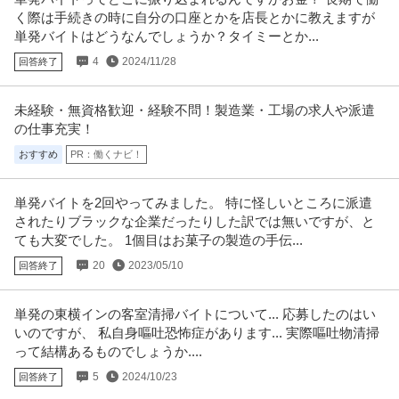
く際は手続きの時に自分の口座とかを店長とかに教えますが
単発バイトはどうなんでしょうか？タイミーとか...
4
2024/11/28
回答終了
未経験・無資格歓迎・経験不問！製造業・工場の求人や派遣
の仕事充実！
おすすめ
PR：働くナビ！
単発バイトを2回やってみました。 特に怪しいところに派遣
されたりブラックな企業だったりした訳では無いですが、と
ても大変でした。 1個目はお菓子の製造の手伝...
20
2023/05/10
回答終了
単発の東横インの客室清掃バイトについて... 応募したのはい
いのですが、 私自身嘔吐恐怖症があります... 実際嘔吐物清掃
って結構あるものでしょうか....
5
2024/10/23
回答終了