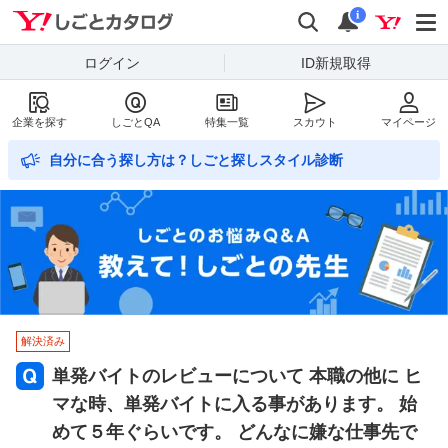
Yahoo!しごとカタログ
検索
通知数
i
ログイン
ID新規取得
企業を探す
しごとQA
特集一覧
スカウト
マイページ
自分に合う探し方は？しごと探しスタイル診断
解決済み
単発バイトのレビューについて 本職の他に ヒ
マな時、単発バイトに入る事があります。 始
めて５年ぐらいです。 どんなに嫌な仕事先で