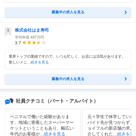
募集中の求人を見る
株式会社はま寿司
5
平均年収
497万円
3.7
業界トップの業績ですので、いつも忙しく、お店には活気があります。
新しいメニ
…続きを見る
募集中の求人を見る
社員クチコミ
（パート・アルバイト）
ベニマルで働いた経験がありま
元々学生で休学していた
す、地域に密着したスーパーマー
バイト先が見つからず、
ケットということもあり、幅広い
ョイフルの新店舗の求人
年代のお客様が
…
続きを見る
介してくれた
…
続きを見