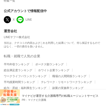
特集一覧
公式アカウントで情報配信中
X
LINE
運営会社
LINEヤフー株式会社
当社は、クチコミの内容およびこれを利用した結果について、何ら保証するもので
はなく、一切の責任を負いません。
転職・就職で人気の企業
平均年収ランキング
ボーナス額ランキング
総合満足度ランキング
ホワイト企業ランキング
ワークライフバランスランキング
職場の人間関係ランキング
平均残業時間ランキング
テレワーク・リモートワークランキング
給与・昇給・福利厚生ランキング
副業の実施率ランキング
マイナビが運営する介護職専門の転職エージェントサービス
大企業の平均年収ランキング
大企業のボーナス額ランキング
PR：
マイナビ介護職
大企業の総合満足度ランキング
大企業のホワイト企業ランキング