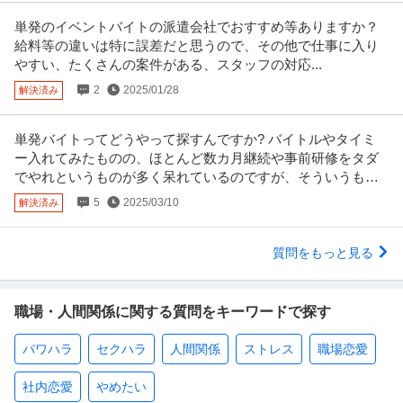
単発のイベントバイトの派遣会社でおすすめ等ありますか？
給料等の違いは特に誤差だと思うので、その他で仕事に入り
やすい、たくさんの案件がある、スタッフの対応...
2
2025/01/28
解決済み
単発バイトってどうやって探すんですか? バイトルやタイミ
ー入れてみたものの、ほとんど数カ月継続や事前研修をタダ
でやれというものが多く呆れているのですが、そういうもの
ですか?
5
2025/03/10
解決済み
質問をもっと見る
職場・人間関係に関する質問をキーワードで探す
パワハラ
セクハラ
人間関係
ストレス
職場恋愛
社内恋愛
やめたい