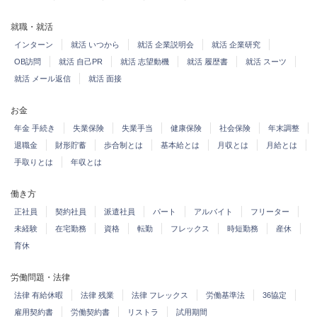
就職・就活
インターン
就活 いつから
就活 企業説明会
就活 企業研究
OB訪問
就活 自己PR
就活 志望動機
就活 履歴書
就活 スーツ
就活 メール返信
就活 面接
お金
年金 手続き
失業保険
失業手当
健康保険
社会保険
年末調整
退職金
財形貯蓄
歩合制とは
基本給とは
月収とは
月給とは
手取りとは
年収とは
働き方
正社員
契約社員
派遣社員
パート
アルバイト
フリーター
未経験
在宅勤務
資格
転勤
フレックス
時短勤務
産休
育休
労働問題・法律
法律 有給休暇
法律 残業
法律 フレックス
労働基準法
36協定
雇用契約書
労働契約書
リストラ
試用期間