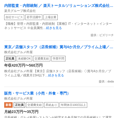
内部監査・内部統制 ／ 楽天トータルソリューションズ株式会社
楽天グループ株式会社
戦略事業コンプライアンス支援部 業務統制支援課：ショップコン
自社サービス
若手活躍中
上場企業
プライアンス推進担当（SBCSD）
【職種】管理＞内部監査・内部統制 【業種】IT・インターネット＞インター
ネットサービス ※会員属性
…続きを見る
提供：ビズリーチ
東京／店舗スタッフ（店長候補）賞与4か月分／プライム上場／残
株式会社グルメ杵屋
業月15H以下／新店オープン多数
正社員
未経験OK
交通費支給
学歴不問
年収420万円〜560万円
株式会社グルメ杵屋 【東京】店舗スタッフ（店長候補）◇賞与4か月分／プ
ライム上場／残業月15H以下
…続きを見る
提供：doda
販売・サービス業（小売・外食・専門）
株式会社グルメ杵屋
新着
正社員
交通費支給
昇給あり
年間休日100日以上
月給23万円〜35万円
店長候補：グルメ杵屋レストランが経営する各店舗での店長候補として運営