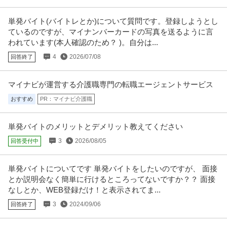
イベントスタッフ／案内・受付／仕分け・シール貼り
単発バイト(バイトレとか)について質問です。登録しようとし
アドバンスジャパン株式会社
ているのですが、マイナンバーカードの写真を送るように言
新着
パート・アルバイト
未経験OK
交通費支給
学歴不問
われています(本人確認のため？ )。自分は...
時給2,000円〜3,000円
4
2026/07/08
回答終了
フリーター、経験者大歓迎！ 初回の研修参加で面接時にかかった交通費は実
費支給◎ 自分の予定に合わせ
…続きを見る
提供：アドバンスジャパン株式会社
マイナビが運営する介護職専門の転職エージェントサービス
おすすめ
PR：マイナビ介護職
学童保育補助スタッフ／「夏短期バイト」無資格＆未経験OK！週
株式会社セリオ
2日～シフト自由！「人気 」／元町育成室
新着
パート・アルバイト
未経験OK
交通費支給
シフト制
単発バイトのメリットとデメリット教えてください
時給1,480円
3
2026/08/05
回答受付中
*…………………………………* 夏短期アルバイトスタッフ大募集 お仕事は子
どもと遊ぶこと◎資格は必
…続きを見る
単発バイトについてです 単発バイトをしたいのですが、 面接
提供：エンゲージ
とか説明会なく簡単に行けるところってないですか？？ 面接
なしとか、WEB登録だけ！と表示されてま...
一般事務
銀座スエヒロカフェテリアサービス株式会社
3
2024/09/06
回答終了
パート・アルバイト
未経験OK
交通費支給
ミドル活躍中