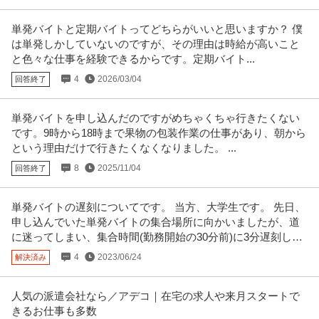
単発バイトと定期バイトってどちらがいいと思いますか？ 僕
は単発しかしていないのですが、その理由は時給が高いこと
と色々な仕事を経験できるからです。定期バイト...
4
2026/03/04
回答終了
単発バイトを申し込んだのですがめちゃくちゃ行きたくない
です。9時から18時まで果物の包装作業の仕事があり、朝から
という理由だけで行きたくなくなりました。 ...
8
2025/11/04
回答終了
単発バイトの遅刻についてです。 当方、大学生です。 先日、
申し込んでいた単発バイトの集合場所に向かいましたが、道
に迷ってしまい、集合時間(勤務開始の30分前)に3分遅刻して
しまいました。
4
2023/06/24
解決済み
人気の派遣会社なら／アデコ｜在宅の求人や来月スタートで
きるお仕事も多数