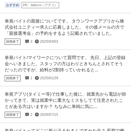
おすすめ
PR：Adecco（アデコ）
単発バイトの面接についてです。 タウンワークアプリから株
式会社ユニティー求人に応募しました。 その後メールの方で
「面接選考会」の予約をするよう記載されていました。
3
2025/03/03
回答終了
単発バイト/マイワークについて質問です。 先日、上記の登録
会へいきました。スタッフの方はわりときちんとされてそう
だったのですが、給料が2割持っていかれると...
1
2025/01/29
回答終了
単発アプリ(タイミー等)で仕事した後に、就業先から電話が掛
かってきて、実は就業中に重大なミスをしてて注意されたこ
とがある方はいますか？ ちなみに単純に気に...
2
2026/07/15
回答終了
単発バイトってどこに振り込まれるんですかお金？ 長期で働