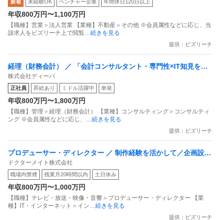
新着
未経験OK
ベンチャー企業
年間休日120日以上
イアンスを構築し／案件が継続的に生まれる“紹介モデル”をデザ
年収800万円〜1,100万円
インしませんか？
【職種】営業＞法人営業 【業種】不動産＞その他 ※会員属性などに応じ、当
該求人をビズリーチ上で閲覧
…続きを見る
提供：ビズリーチ
経理（財務会計） ／ 「会計コンサルタント・専門性×IT知見を活
株式会社ディーバ
かして顧客貢献！」提案～実務落とし込みまで一気通貫支援／7期
正社員
昇給あり
ミドル活躍中
単発
連続20％事業拡大／平均残業30時間未満
年収800万円〜1,800万円
【職種】管理＞経理（財務会計） 【業種】コンサルティング＞コンサルティ
ング ※会員属性などに応じ、
…続きを見る
提供：ビズリーチ
プロデューサー・ディレクター ／ 制作経験を活かして／企画設計
ドクターメイト株式会社
から社会課題に向き合う／eラーニング企画ディレクター
職場内禁煙
残業月20時間以内
土日休み
年収800万円〜1,000万円
【職種】テレビ・放送・映像・音響＞プロデューサー・ディレクター 【業
種】IT・インターネット＞イン
…続きを見る
提供：ビズリーチ