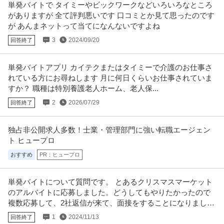
年収249.6万円
単発バイトで タイミーやビックワークなどいろいろなところ
しゅふの働くを応援！ [求人概要 698【事務＆調理補助】企業内食堂での簡単
がありますが 全て評判悪いです 口コミとか見て思ったのです
な事務と 調理補助”盛
…続きを見る
が あんまネットって当てになんないですよね
提供：キャリアインデックス転職
3
2024/09/20
回答終了
この条件の求人をもっと見る
単発バイトアプリ カイテクまたはタイミーで介護のお仕事さ
れている方にお尋ねします 月に何日くらいお仕事されていま
すか？ 職種は特別養護老人ホーム、老人保...
2
2026/07/29
回答終了
独占非公開求人多数！士業・管理部門に強い転職エージェン
ト ヒュープロ
おすすめ
PR：ヒュープロ
単発バイトについて質問です。 とあるクリスマスマーケット
のアルバイトに応募しました。どうしてもやりたかったので
複数応募して、2社返信が来て、面接をすることになりまし
た。
1
2024/11/13
回答終了