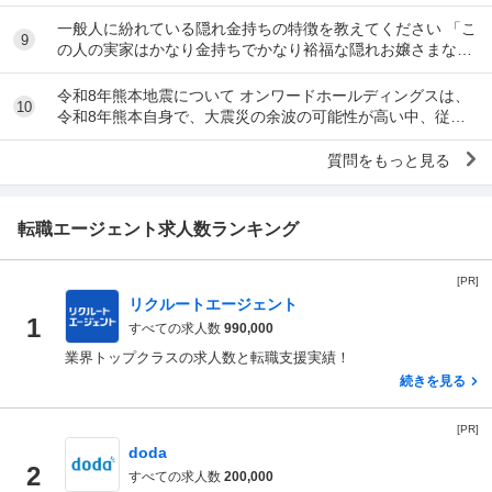
風潮に反対です。ただ、橋本愛からすれば良い気...
一般人に紛れている隠れ金持ちの特徴を教えてください 「こ
9
の人の実家はかなり金持ちでかなり裕福な隠れお嬢さまなん
だな」とわかる特徴を教えてください 私の...
令和8年熊本地震について オンワードホールディングスは、
10
令和8年熊本自身で、大震災の余波の可能性が高い中、従業
員に売上金の確保（金庫への預け入れ）を優先さ...
質問をもっと見る
転職エージェント求人数ランキング
[PR]
リクルートエージェント
1
すべての求人数
990,000
業界トップクラスの求人数と転職支援実績！
続きを見る
[PR]
doda
2
すべての求人数
200,000