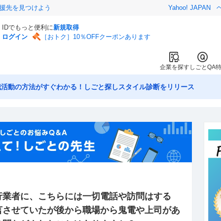
援先を見つけよう
Yahoo! JAPAN
IDでもっと便利に
新規取得
ログイン
［おトク］10％OFFクーポンあります
企業を探す
しごとQA
職活動の方法がすぐわかる！しごと探しスタイル診断をリリース
行業者に、こちらには一切電話や訪問はする
言させていたが後から職場から鬼電や上司があ