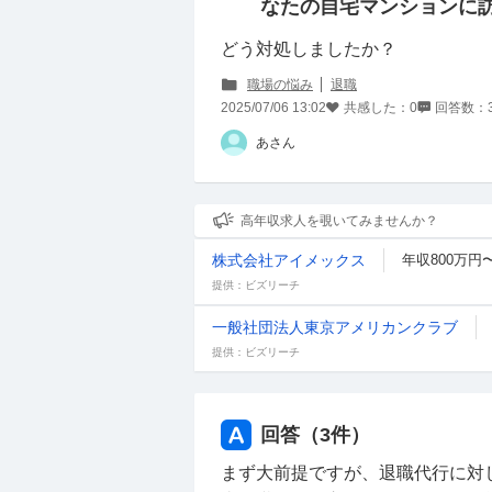
なたの自宅マンションに
どう対処しましたか？
職場の悩み
退職
2025/07/06 13:02
共感した：
0
回答数：
あさん
高年収求人を覗いてみませんか？
株式会社アイメックス
年収800万円〜
提供：ビズリーチ
一般社団法人東京アメリカンクラブ
提供：ビズリーチ
回答（
3
件）
まず大前提ですが、退職代行に対