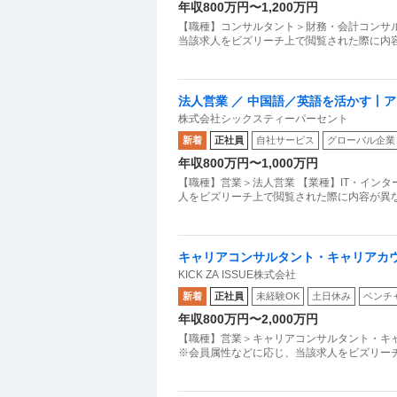
年収800万円〜1,200万円
を断ることが可能です。
【職種】コンサルタント＞財務・会計コンサル
当該求人をビズリーチ上で閲覧された際に内容
法人営業 ／ 中国語／英語を活かす丨
株式会社シックスティーパーセント
ードメンバー募集
新着
正社員
自社サービス
グローバル企業
年収800万円〜1,000万円
【職種】営業＞法人営業 【業種】IT・イン
人をビズリーチ上で閲覧された際に内容が異なる
キャリアコンサルタント・キャリアカウン
KICK ZA ISSUE株式会社
ンチャー企業 ／ 国内ユニコーン企業グ
新着
正社員
未経験OK
土日休み
ベンチ
年収800万円〜2,000万円
【職種】営業＞キャリアコンサルタント・キ
※会員属性などに応じ、当該求人をビズリー