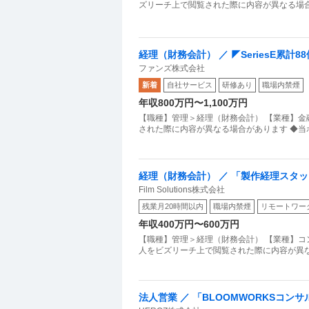
ズリーチ上で閲覧された際に内容が異なる場合が
経理（財務会計） ／ ◤SeriesE累
ファンズ株式会社
ループ連結担当）
新着
自社サービス
研修あり
職場内禁煙
年収800万円〜1,100万円
【職種】管理＞経理（財務会計） 【業種】金
された際に内容が異なる場合があります ◆当
経理（財務会計） ／ 「製作経理スタ
Film Solutions株式会社
ク管理」を国際基準で代行・サポート
残業月20時間以内
職場内禁煙
リモートワー
年収400万円〜600万円
【職種】管理＞経理（財務会計） 【業種】コ
人をビズリーチ上で閲覧された際に内容が異な
法人営業 ／ 「BLOOMWORKSコ