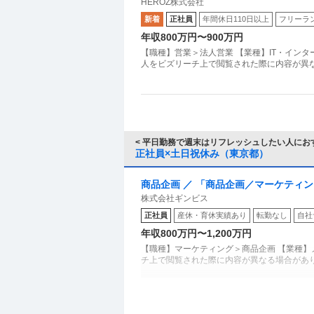
HEROZ株式会社
組み化へ／日本初のAI採用プラットフ
新着
正社員
年間休日110日以上
フリーラ
年収800万円〜900万円
【職種】営業＞法人営業 【業種】IT・イン
人をビズリーチ上で閲覧された際に内容が異な
< 平日勤務で週末はリフレッシュしたい人におす
正社員×土日祝休み（東京都）
商品企画 ／ 「商品企画／マーケティ
株式会社ギンビス
子メーカー ギンビス「「しみチョコ
正社員
産休・育休実績あり
転勤なし
自社
土日祝休み／転勤なし／勤務地日本橋
年収800万円〜1,200万円
【職種】マーケティング＞商品企画 【業種】
チ上で閲覧された際に内容が異なる場合があ
年収1000万円も可能×土日祝休み／