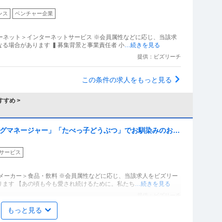
ォーム推進の立役者
ンス
ベンチャー企業
ターネット＞インターネットサービス ※会員属性などに応じ、当該求
る場合があります ▍募集背景と事業責任者 小
…続きを見る
提供：ビズリーチ
この条件の求人をもっと見る
すめ >
ングマネージャー」「たべっ子どうぶつ」でお馴染みのお菓
コーン」「アスパラガス」などのロングセラー商品を製造／
サービス
」（株式会社ギンビス）
メーカー＞食品・飲料 ※会員属性などに応じ、当該求人をビズリー
ります 【あの頃も今も愛され続けるために。私たち
…続きを見る
提供：ビズリーチ
もっと見る
外国人人材紹介の法人営業／マネジメント業務