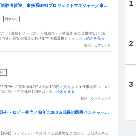
1
 「経験者歓迎」事務系BPOプロジェクトマネジャー／東
り
研修あり
V） 【業種】サービス＞人材紹介・人材派遣 ※会員属性などに応
に内容が異なる場合があります ★裁量権とチャレン
…続きを見る
2
提供：ビズリーチ
あり
3
5万円〜／完全週休2⽇＆年休120日／賞与あり ▼仕事内容 ＜この
の採⽤◎ ・年間休⽇120⽇以上＆
…続きを見る
提供：タッチマッチ
体渉外・ロビー担当／前年比300％成長の医療ベンチャーで
上
【業種】メディカル＞その他 ※会員属性などに応じ、当該求人をビ