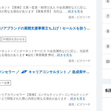
6
タント 【業種】士業＞監査・税理士法人 ※会員属性などに応じ、
が異なる場合があります 【募集背景】 当社は、
…続きを見る
7
提供：ビズリーチ
アジアブランドの展開支援事業立ち上げ！セールスを担うリ
8
中国語を活かせる
9
ターネット＞インターネットサービス ※会員属性などに応じ、当該求
場合があります ■会社 / 事業概要 弊社
…続きを見る
提供：ビズリーチ
10
セラー ／ ◢◤ キャリアコンサルタント ／ 急成長中ベ
ループ会社 ◢◤
ャー企業
転
ャリアカウンセラー 【業種】コンサルティング＞コンサルティング
チ上で閲覧された際に内容が異なる場合があります
…続きを見る
提供：ビズリーチ