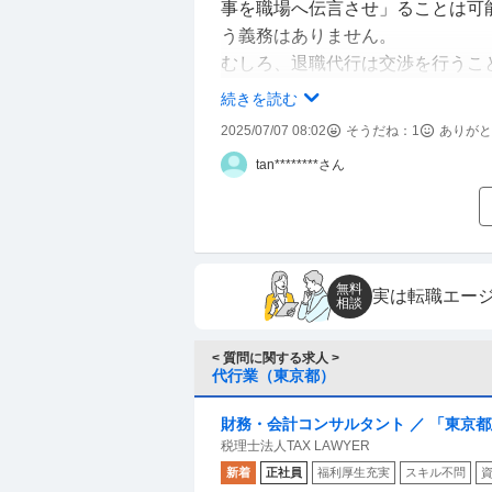
事を職場へ伝言させ」ることは可
う義務はありません。
むしろ、退職代行は交渉を行うこ
条）、退職条件の交渉や、業務引
続きを読む
場は本人に連絡をとる必要があり
2025/07/07 08:02
そうだね：
1
ありがと
従って、職場が本人に連絡を取ろ
tan********さん
※常識的な職場であれば、退職代
ですが、ブラックな職場ならば嫌
職者側の手落ち（私物が置きっぱ
に連絡を取ることもあるでしょう
無料
実は転職エー
相談
─────
< 質問に関する求人 >
もし、職場と一切の連絡を取りた
代行業（東京都）
行を使う必要があります。
具体的には「弁護士がやっている
財務・会計コンサルタント ／ 「東京
代行サービス」が、交渉権を認め
税理士法人TAX LAWYER
理士法人で／高単価コンサルティング
一任していますので、そちら（弁
新着
正社員
福利厚生充実
スキル不問
サルタント