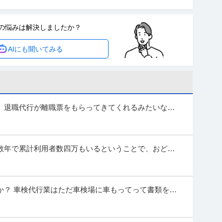
の悩みは
解決しましたか？
人人材紹介の法人営業｜マネジメント業務 【高収入！稼ぐなら当社
AIにも聞いてみる
かり休める土日祝休み ■安心の福利厚生充実
…続きを見る
提供：上野グループホールディングス株式会社
・測量士補・測量助手」最新ドローン・3Dレーザースキャ
90年の強固なグループ基盤／京都・丸太町駅徒歩1分／完
、退職代行が離職票をもらってきてくれるみたいなの
ると思います。 辞める理由は現場職なので...
種】士業＞その他 ※会員属性などに応じ、当該求人をビズリーチ上
す ※当求人は、ひかり司法書士法人にて採用後、「
…続きを見る
数年で累計利用者数四万もいるということで、おどろ
提供：ビズリーチ
ないのみの心臓の人が四万もいるということに驚愕して
日／土日祝休／残業10H以下／内勤9割／安定性が強みの建
か？ 車検代行業はただ車検場に車もってって書類を用
な資格は必要なく誰でもできると聞きます...
ト◆年休126日／土日祝休／残業10H以下／内勤9割／安定性が強