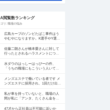
&A閲覧数ランキング
ゴリ:
職場の悩み
広島カープのゾンビたばこ事件はう
やむやになりますか。K選手やY選手
は名前が上がってしましたよね。
佐藤二朗さんが橋本愛さんに対して
行ったとされるハラスメントについ
て、佐藤二朗さんを擁護する意見が
多いですよね。 これは極端に言え
水ダウのはっしーはっぴーの件、
ば、 「ハラスメントでは...
「うちの職場にもこういう人いて笑
えない」っていう共感のポストがツ
イッターやyoutubeのコメント欄に多
メンズエステで働いている者です メ
すぎてそっちに驚いて...
ンズエステに採用され、1回だけ出勤
したのですが、研修（店長が担当）
の際や出勤時に「元々デリをやって
私が車を持っていないと、職場の人
いたなら」という理由で...
間が私に「アンタ、たくさん金を持
っているのだから車を買えよ。」と
言って来ます。 でも なんで しんどい
47才から正社員は不可能に近いか