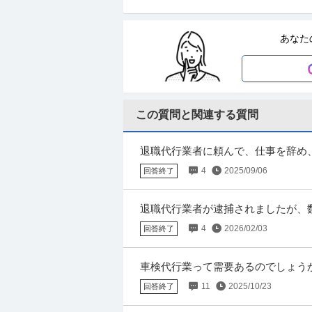
上野グループホールディングス株式会社
正社員
交通費支給
土日休み
介護休暇あり
あなた
月給47万円〜62.5万円
【年収1000万円も可能×土日祝休み】外国
へ】 ■月給47万円以上スタート ■毎週しっ
この質問と関連する質問
法務・コンプライアンス ／ 「測量士
ひかり司法書士法人
ナーを駆使する先進的測量技術者／創業
正社員
土日休み
高収入
完全週休2日制
全週休2日（土日祝）
退職代行業者に頼んで、仕事を辞め
年収800万円〜1,000万円
ですが、離職票には個人都合と書かれ
4
2025/09/06
回答終了
【職種】管理＞法務・コンプライアンス 【業
で閲覧された際に内容が異なる場合がありま
退職代行業者が逮捕されましたが、
きました。 退職届だすこともでき
4
2026/02/03
回答終了
おります。
羽田空港／施設保全サポート年休126
株式会社スタッド
コン
車検代行業って需要あるのでしょう
正社員
交通費支給
昇給あり
ミドル活躍中
意するだけなので、整備士などの特別
11
2025/10/23
年収400万円〜620万円
回答終了
株式会社スタッド ＜羽田空港＞施設保全サポー