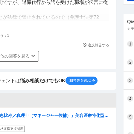
能ですが、退職代行から話を受けた職場が伝言に従
とが法律で禁止されているので（弁護士法第72
Q
き継ぎなど、細かい打ち合わせが必要な場合は、職
カテ
ます。
う：
1
うとすることは正当行為です。
1
違反報告する
行を通じて連絡があれば淡々と退職処理をするもの
他の回答を見る
がらせを含めた鬼電もあり得るでしょう。また、退
2
なし、引継が皆無など）があるならば、職場が正当
。
ジェントは
悩み相談だけでもOK
3
相談先を選ぶ
4
くないのであれば、交渉権が認められている退職代
退職代行サービス」や「労働組合がやっている退職
都恵比寿／税理士（マネージャー候補）」美容医療特化型税
5
られています。これらに依頼した場合は、「交渉は
を通してクライアントの事業成長を牽引する税務会計コン
護士や労働組合）に言ってください」と職場の連絡
資格取得支援制度