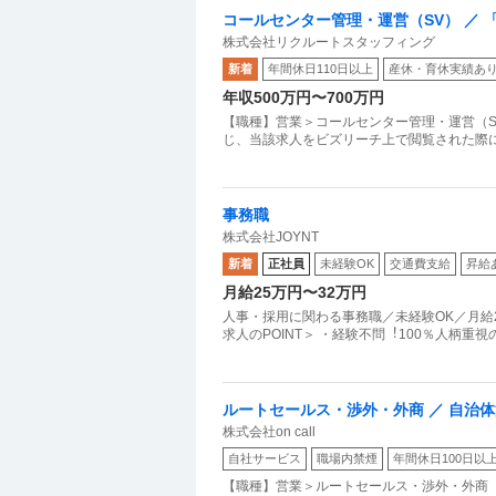
コールセンター管理・運営（SV） ／
株式会社リクルートスタッフィング
京・日比谷オフィス（MS無期）
新着
年間休日110日以上
産休・育休実績あ
年収500万円〜700万円
【職種】営業＞コールセンター管理・運営（S
じ、当該求人をビズリーチ上で閲覧された際
事務職
株式会社JOYNT
新着
正社員
未経験OK
交通費支給
昇給
月給25万円〜32万円
⼈事・採⽤に関わる事務職／未経験OK／月給2
求⼈のPOINT＞ ・経験不問︕100％⼈柄重視
ルートセールス・渉外・外商 ／ 自治
株式会社on call
社会インフラを創る
自社サービス
職場内禁煙
年間休日100日以
【職種】営業＞ルートセールス・渉外・外商 