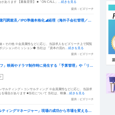
あります 【募集背景】 ■「ON CALL」
…続きを見る
提供：ビズリーチ
計88億円調達済／IPO準備本格化◢経理（海外子会社管理／グ
融＞その他 ※会員属性などに応じ、当該求人をビズリーチ上で閲覧
ポジションのミッション◆ 当社は 『資本の流れ
…続きを見る
提供：ビズリーチ
ッフ」映画やドラマ制作時に発生する「予算管理」や「リス
！／リモート可／フレックス
ク
ンサルティング＞コンサルティング ※会員属性などに応じ、当該求
る場合があります ■当社について 当社は、映像
…続きを見る
提供：ビズリーチ
ンサルティングマネージャー」現場の成功から市場を変える仕