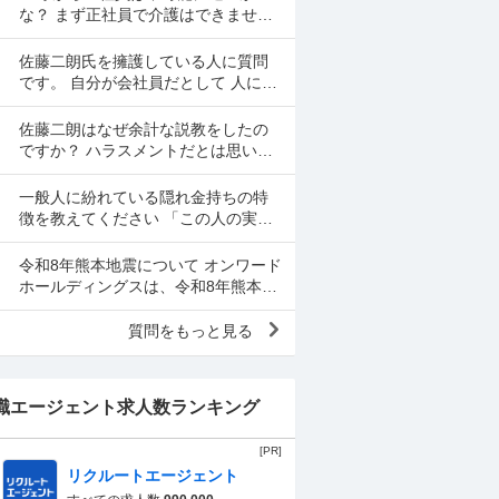
思いをして働いた金で...
な？ まず正社員で介護はできませ
ん。 警備員は難しいです。できませ
ん。 運送会社の運転手は無理です。
佐藤二朗氏を擁護している人に質問
できません 過去にうつ...
です。 自分が会社員だとして 人に言
いたくない事情（病気や家族の事情
など）があり、上司や総務等に相談
佐藤二朗はなぜ余計な説教をしたの
した結果、仕事内容を...
ですか？ ハラスメントだとは思いま
せん。何でもかんでもハラスメント
という最近の風潮に反対です。た
一般人に紛れている隠れ金持ちの特
だ、橋本愛からすれば良い気...
徴を教えてください 「この人の実家
はかなり金持ちでかなり裕福な隠れ
お嬢さまなんだな」とわかる特徴を
令和8年熊本地震について オンワード
教えてください 私の...
ホールディングスは、令和8年熊本自
身で、大震災の余波の可能性が高い
中、従業員に売上金の確保（金庫へ
質問をもっと見る
の預け入れ）を優先さ...
職エージェント求人数ランキング
[PR]
リクルートエージェント