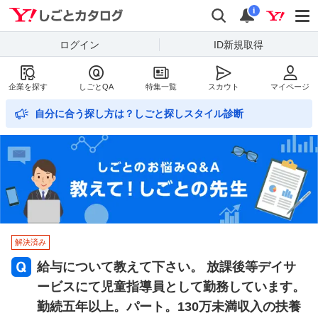
Yahoo!しごとカタログ
検索
通知数
i
ログイン
ID新規取得
企業を探す
しごとQA
特集一覧
スカウト
マイページ
自分に合う探し方は？しごと探しスタイル診断
解決済み
給与について教えて下さい。 放課後等デイサ
ービスにて児童指導員として勤務しています。
勤続五年以上。パート。130万未満収入の扶養