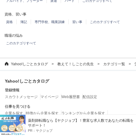
アルバイト、フリーター
派遣
パート
このカテゴリすべて
資格、習い事
資格
簿記
専門学校、職業訓練
習い事
このカテゴリすべて
職場の悩み
このカテゴリすべて
Yahoo!しごとカタログ
教えて！しごとの先生
カテゴリ一覧
Yahoo!しごとカタログ
登録情報
スカウトメッセージ
マイページ
Web履歴書
配信設定
仕事を見つける
企業を探す
特徴から企業を探す
ランキングから企業を探す
転職エージェントを探す
薬剤師転職なら【ヤクジョブ】！豊富な求人数であなたの転職を
サポート！
お役立ちコンテンツ
PR：
ヤクジョブ
教えて！しごとの先生
しごとの法律ガイド
しごとガイド
しごとワード