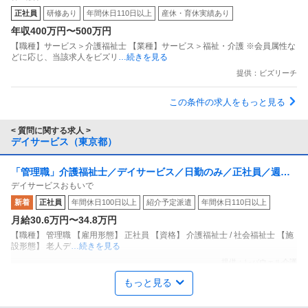
正社員
研修あり
年間休日110日以上
産休・育休実績あり
年収400万円〜500万円
【職種】サービス＞介護福祉士 【業種】サービス＞福祉・介護 ※会員属性な
どに応じ、当該求人をビズリ
…続きを見る
提供：ビズリーチ
この条件の求人をもっと見る
< 質問に関する求人 >
デイサービス（東京都）
「管理職」介護福祉士／デイサービス／日勤のみ／正社員／週休2
デイサービスおもいで
日！
新着
正社員
年間休日100日以上
紹介予定派遣
年間休日110日以上
月給30.6万円〜34.8万円
【職種】 管理職 【雇用形態】 正社員 【資格】 介護福祉士 / 社会福祉士 【施
設形態】 老人デ
…続きを見る
提供：レバウェル介護
もっと見る
「ヘルパー・介護職」介護福祉士／デイサービス／日勤のみ／正
デイサービスセンター泰明