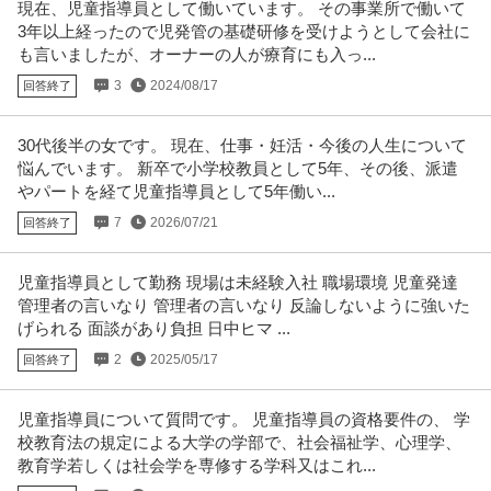
現在、児童指導員として働いています。 その事業所で働いて
3年以上経ったので児発管の基礎研修を受けようとして会社に
も言いましたが、オーナーの人が療育にも入っ...
3
2024/08/17
回答終了
30代後半の女です。 現在、仕事・妊活・今後の人生について
悩んでいます。 新卒で小学校教員として5年、その後、派遣
やパートを経て児童指導員として5年働い...
7
2026/07/21
回答終了
児童指導員として勤務 現場は未経験入社 職場環境 児童発達
管理者の言いなり 管理者の言いなり 反論しないように強いた
げられる 面談があり負担 日中ヒマ ...
2
2025/05/17
回答終了
児童指導員について質問です。 児童指導員の資格要件の、 学
校教育法の規定による大学の学部で、社会福祉学、心理学、
教育学若しくは社会学を専修する学科又はこれ...