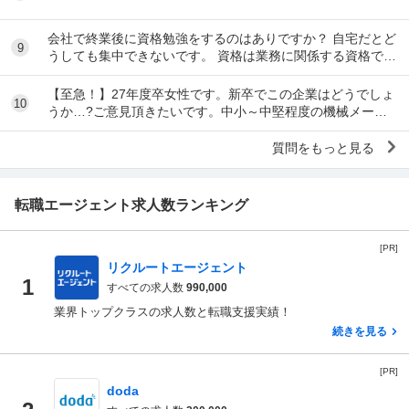
会社で終業後に資格勉強をするのはありですか？ 自宅だとど
9
うしても集中できないです。 資格は業務に関係する資格で
す。 うちの会社はタイムカードとキントーンを...
【至急！】27年度卒女性です。新卒でこの企業はどうでしょ
10
うか…?ご意見頂きたいです。中小～中堅程度の機械メーカ
ーです。 職種は営業事務職です。 社内環境等...
質問をもっと見る
転職エージェント求人数ランキング
[PR]
リクルートエージェント
1
すべての求人数
990,000
業界トップクラスの求人数と転職支援実績！
続きを見る
[PR]
doda