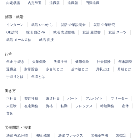
内定承諾
内定辞退
退職届
退職願
円満退職
就職・就活
インターン
就活 いつから
就活 企業説明会
就活 企業研究
OB訪問
就活 自己PR
就活 志望動機
就活 履歴書
就活 スーツ
就活 メール返信
就活 面接
お金
年金 手続き
失業保険
失業手当
健康保険
社会保険
年末調整
退職金
財形貯蓄
歩合制とは
基本給とは
月収とは
月給とは
手取りとは
年収とは
働き方
正社員
契約社員
派遣社員
パート
アルバイト
フリーター
未経験
在宅勤務
資格
転勤
フレックス
時短勤務
産休
育休
労働問題・法律
法律 有給休暇
法律 残業
法律 フレックス
労働基準法
36協定