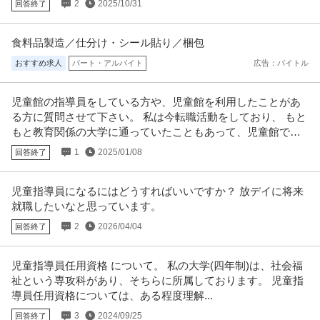
2
2025/10/31
回答終了
食料品製造／仕分け・シール貼り／梱包
おすすめ求人
パート・アルバイト
広告：バイトル
児童館の指導員をしている方や、児童館を利用したことがあ
る方に質問させて下さい。 私は今転職活動をしており、 もと
もと教育関係の大学に通っていたこともあって、児童館で働
きたいと考えています。
1
2025/01/08
回答終了
児童指導員になるにはどうすればいいですか？ 放デイに将来
就職したいなと思っています。
2
2026/04/04
回答終了
児童指導員任用資格 について。 私の大学(四年制)は、社会福
祉という専攻科があり、そちらに所属しております。 児童指
導員任用資格については、ある程度理解...
3
2024/09/25
回答終了