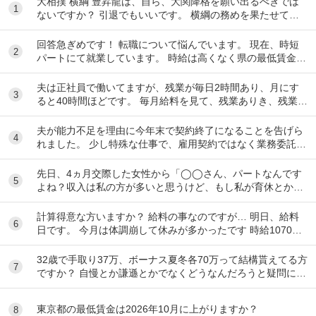
大相撲 横綱 豊昇龍は、自ら、大関降格を願い出るべきでは
1
ないですか？ 引退でもいいです。 横綱の務めを果たせてな
いし、今後、果たせる見込みもないのだ...
回答急ぎめです！ 転職について悩んでいます。 現在、時短
2
パートにて就業しています。 時給は高くなく県の最低賃金＋
20円で、1日6時間で働いています。 ...
夫は正社員で働いてますが、残業が毎日2時間あり、月にす
3
ると40時間ほどです。 毎月給料を見て、残業ありき、残業は
ありがたい、副業しなくて済むし、お金も多く...
夫が能力不足を理由に今年末で契約終了になることを告げら
4
れました。 少し特殊な仕事で、雇用契約ではなく業務委託契
約という形です。そのため、有給休暇などの制...
先日、4ヵ月交際した女性から「◯◯さん、パートなんです
5
よね？収入は私の方が多いと思うけど、もし私が育休とか持
病で働けなくなったとしたら、◯◯さんの収入だけ...
計算得意な方いますか？ 給料の事なのですが… 明日、給料
6
日です。 今月は体調崩して休みが多かったです 時給1070円
月10日勤務 実働時間48時間 前払...
32歳で手取り37万、ボーナス夏冬各70万って結構貰えてる方
7
ですか？ 自慢とか謙遜とかでなくどうなんだろうと疑問に思
っただけです。 富裕層と比べず一般...
東京都の最低賃金は2026年10月に上がりますか？
8