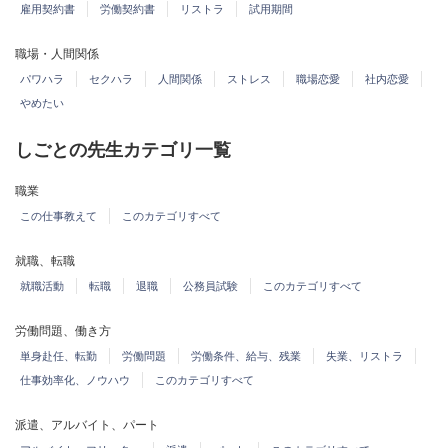
雇用契約書
労働契約書
リストラ
試用期間
職場・人間関係
パワハラ
セクハラ
人間関係
ストレス
職場恋愛
社内恋愛
やめたい
しごとの先生カテゴリ一覧
職業
この仕事教えて
このカテゴリすべて
就職、転職
就職活動
転職
退職
公務員試験
このカテゴリすべて
労働問題、働き方
単身赴任、転勤
労働問題
労働条件、給与、残業
失業、リストラ
仕事効率化、ノウハウ
このカテゴリすべて
派遣、アルバイト、パート