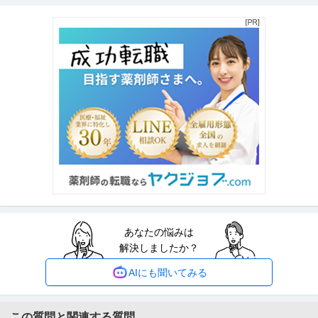
社員／高給与！
新着
正社員
年間休日100日以上
紹介予定派遣
夜勤なし
月給22.8万円〜34.8万円
【職種】 ヘルパー・介護職 【雇用形態】 正社員 【資格】 介護福祉士 / 介護
福祉士実務者研修
…続きを見る
提供：レバウェル介護
「介護職員」介護福祉士／デイサービス／日勤・夜勤両方／正社
デイサービスクローバー神楽坂
員
新着
正社員
週休2日制
紹介予定派遣
年間休日100日以上
月給27万円〜32.7万円
【職種】 ヘルパー・介護職 【雇用形態】 正社員 【資格】 介護福祉士 / 介護
福祉士実務者研修
…続きを見る
提供：レバウェル介護
あなたの悩みは
初任者研修 ／ 管理者／施設長／ホーム長 ／ サービス付き高齢者
解決しましたか？
シマダリビングパートナーズ株式会社サービス付き高齢者向け住宅ガーデン
専用住宅 ／ 常勤(日勤+夜勤)
テラス赤羽
新着
正社員
未経験OK
交通費支給
学歴不問
AIにも聞いてみる
月給26.2万円〜30万円
【募集資格：初任者研修】 【業務内容】： 有料老人ホームにおける介護兼管
理者業務 自社運営の高齢者
…続きを見る
この質問と関連する質問