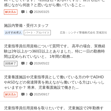
感じながら何故？と思いながら働いていること...
1
2026/03/25
解決済み
施設内警備・受付スタッフ
おすすめ求人
パート・アルバイト
広告：シンテイ警備株式会社 茨城支社
児童指導員任用資格について質問です。 高卒の場合、実務経
験は2年以上かつ360日以上とありました。特に一日の勤務時
間は定められていないと。 1年間の勤務...
2
2026/05/22
回答終了
児童養護施設や児童指導員として働いている方の中でADHD
やASDなどの発達障害を抱えながら働いている方はいらっし
ゃいますか？ 将来、児童養護施設で働きた...
3
2025/09/17
解決済み
児童指導員任用資格を取りたいです。 児童施設で2年勤務す