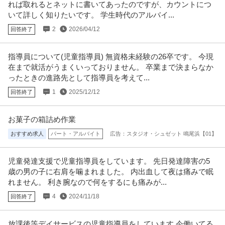
れば取れるとネットに書いてあったのですが、カウントにつ
いて詳しく知りたいです。 学生時代のアルバイ...
2
2026/04/12
回答終了
指導員について(児童指導員) 無資格未経験の26卒です。 今現
在まで就活がうまくいっておりません。 卒業まで決まらなか
ったときの進路先として指導員を考えて...
1
2025/12/12
回答終了
お菓子の箱詰め作業
おすすめ求人
パート・アルバイト
広告：スタジオ・シュゼット 鳴尾浜【01】
児童発達支援で児童指導員をしています。 先日発達障害の5
歳の男の子に右肩を噛まれました。 内出血して夜は痛みで眠
れません。 利き腕なので何をするにも痛みが...
4
2024/11/18
回答終了
放課後等デイサービスの児童指導員をしています 今働いてる