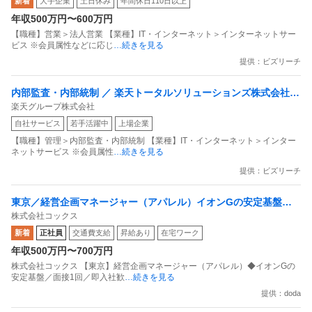
新着
大手企業
土日休み
年間休日110日以上
目指すデータマーケティングカンパニー」
年収500万円〜600万円
【職種】営業＞法人営業 【業種】IT・インターネット＞インターネットサー
ビス ※会員属性などに応じ
…続きを見る
提供：ビズリーチ
内部監査・内部統制 ／ 楽天トータルソリューションズ株式会社
楽天グループ株式会社
戦略事業コンプライアンス支援部 業務統制支援課：ショップコン
自社サービス
若手活躍中
上場企業
プライアンス推進担当（SBCSD）
【職種】管理＞内部監査・内部統制 【業種】IT・インターネット＞インター
ネットサービス ※会員属性
…続きを見る
提供：ビズリーチ
東京／経営企画マネージャー（アパレル）イオンGの安定基盤／
株式会社コックス
面接1回／即入社歓迎
新着
正社員
交通費支給
昇給あり
在宅ワーク
年収500万円〜700万円
株式会社コックス 【東京】経営企画マネージャー（アパレル）◆イオンGの
安定基盤／面接1回／即入社歓
…続きを見る
提供：doda