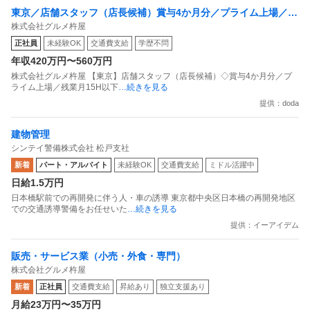
東京／店舗スタッフ（店長候補）賞与4か月分／プライム上場／残
株式会社グルメ杵屋
業月15H以下／新店オープン多数
正社員
未経験OK
交通費支給
学歴不問
年収420万円〜560万円
株式会社グルメ杵屋 【東京】店舗スタッフ（店長候補）◇賞与4か月分／プ
ライム上場／残業月15H以下
…続きを見る
提供：doda
建物管理
シンテイ警備株式会社 松戸支社
新着
パート・アルバイト
未経験OK
交通費支給
ミドル活躍中
日給1.5万円
日本橋駅前での再開発に伴う人・車の誘導 東京都中央区日本橋の再開発地区
での交通誘導警備をお任せいた
…続きを見る
提供：イーアイデム
販売・サービス業（小売・外食・専門）
株式会社グルメ杵屋
新着
正社員
交通費支給
昇給あり
独立支援あり
月給23万円〜35万円