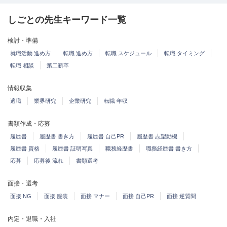
しごとの先生キーワード一覧
検討・準備
就職活動 進め方
転職 進め方
転職 スケジュール
転職 タイミング
転職 相談
第二新卒
情報収集
適職
業界研究
企業研究
転職 年収
書類作成・応募
履歴書
履歴書 書き方
履歴書 自己PR
履歴書 志望動機
履歴書 資格
履歴書 証明写真
職務経歴書
職務経歴書 書き方
応募
応募後 流れ
書類選考
面接・選考
面接 NG
面接 服装
面接 マナー
面接 自己PR
面接 逆質問
内定・退職・入社