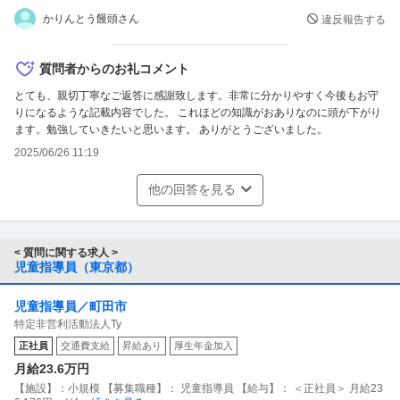
かりんとう饅頭さん
違反報告する
質問者からのお礼コメント
とても、親切丁寧なご返答に感謝致します。非常に分かりやすく今後もお守
りになるような記載内容でした。 これほどの知識がおありなのに頭が下がり
ます。勉強していきたいと思います。 ありがとうございました。
2025/06/26 11:19
他の回答を見る
< 質問に関する求人 >
児童指導員（東京都）
児童指導員／町田市
特定非営利活動法人Ty
正社員
交通費支給
昇給あり
厚生年金加入
月給23.6万円
【施設】：小規模 【募集職種】： 児童指導員 【給与】： ＜正社員＞ 月給23