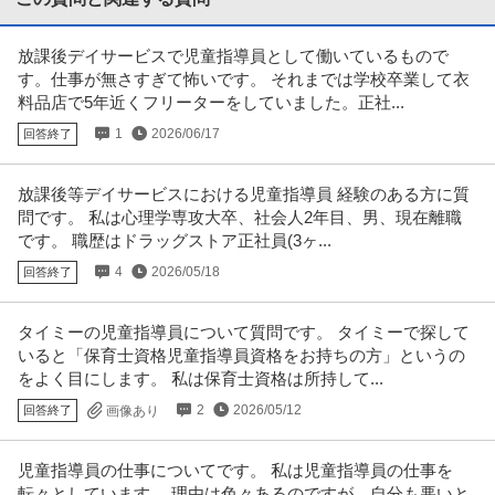
提供：カイゴジョブエージェント
放課後デイサービスで児童指導員として働いているもので
社会福祉士 ／ 生活相談員 ／ デイサービス事業所 ／ 常勤(日勤の
す。仕事が無さすぎて怖いです。 それまでは学校卒業して衣
株式会社nCSリハビリデイサービスnagomi光が丘店
み)
料品店で5年近くフリーターをしていました。正社...
新着
契約社員
未経験OK
交通費支給
学歴不問
1
2026/06/17
回答終了
月給26.2万円
【募集資格：社会福祉士】 【業務内容】： リハビリデイサービス事業所にお
ける生活相談員業務全般 ・
…続きを見る
放課後等デイサービスにおける児童指導員 経験のある方に質
提供：カイゴジョブエージェント
問です。 私は心理学専攻大卒、社会人2年目、男、現在離職
です。 職歴はドラッグストア正社員(3ヶ...
この条件の求人をもっと見る
4
2026/05/18
回答終了
タイミーの児童指導員について質問です。 タイミーで探して
いると「保育士資格児童指導員資格をお持ちの方」というの
をよく目にします。 私は保育士資格は所持して...
2
2026/05/12
回答終了
画像あり
児童指導員の仕事についてです。 私は児童指導員の仕事を
転々としています。 理由は色々あるのですが、自分も悪いと