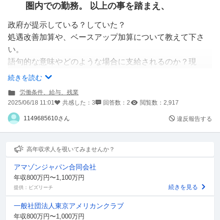
圏内での勤務。 以上の事を踏まえ、
政府が提示している？していた？
処遇改善加算や、ベースアップ加算について教えて下さ
い。
語句的な意味やどのような場合に支給されるのか？現
2025年度は、どうなのか？
続きを読む
労働条件、給与、残業
基本的にわからないので、細かく教えていただきたいで
2025/06/18 11:01
共感した：
3
回答数：
2
閲覧数：
2,917
す。
1149685610さん
違反報告する
実績として2024年にベースアップ加算としての給与及び
処遇改善加算ありですが、
高年収求人を覗いてみませんか？
現在は、ベースアップ加算の記載がありません。制度的な
アマゾンジャパン合同会社
観点ですか？会社として？
年収800万円〜1,100万円
続きを見る
提供：ビズリーチ
わからない事ばかりで申し訳ないです。
一般社団法人東京アメリカンクラブ
年収800万円〜1,000万円