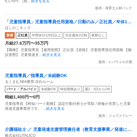
6,176円- ［給
…続きを見る
提供：保育士人材バンク
「児童指導員」児童指導員任用資格／日勤のみ／正社員／年休120
ほしのこキッズ
日以上！
新着
正社員
年間休日120日以上
完全週休2日制
夜勤なし
月給27.6万円〜35万円
【職種】 児童指導員 【雇用形態】 正社員 【資格】 児童指導員任用資格 【施
設形態】 児童発達支
…続きを見る
提供：レバウェル介護
児童指導員／指導員／未経験OK
るくまむABA療育 目白ルーム
パート・アルバイト
未経験OK
時短勤務あり
週2・3日からOK
時給1,400円〜0円
児童指導員 【時短パート勤務】 認定行動分析士が常駐 / 研修が充実した児童
発達支援事業所です。
…続きを見る
提供：ジョブメドレー
介護福祉士 ／ 児童発達支援管理責任者（教育支援事業／発達に特
株式会社LITALICO
性のあるお子さまの支援）