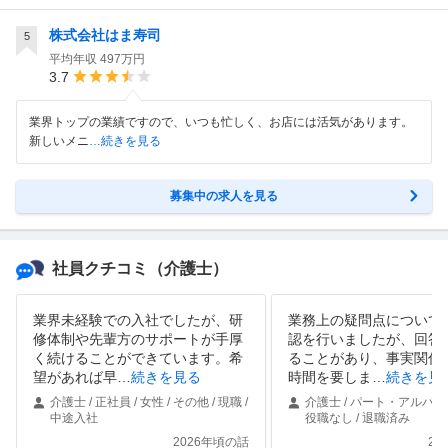
株式会社はま寿司
5
平均年収
497万円
3.7
業界トップの業績ですので、いつも忙しく、お店には活気があります。
新しいメニ
…続きを見る
募集中の求人を見る
社員クチコミ
（介護士）
業界未経験での入社でしたが、研
業務上の疑問点について
修体制や先輩方のサポートが手厚
認を行いましたが、回答
く続けることができています。希
ることがあり、事実関係
望があれば早
…
続きを見る
時間を要しま
…
続きを見
介護士 / 正社員 / 女性 / その他 / 現職 /
介護士 / パート・アルバイト 
中途入社
役職なし / 退職済み
2026年頃の話
20