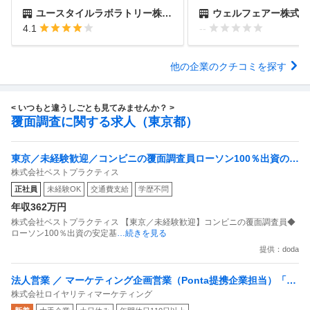
ユースタイルラボラトリー株式会社
ウェルフェアー株式会
4.1
--
他の企業のクチコミを探す
< いつもと違うしごとも見てみませんか？ >
覆面調査に関する求人（東京都）
東京／未経験歓迎／コンビニの覆面調査員ローソン100％出資の安
株式会社ベストプラクティス
定基盤／月５日在宅／残業月10時間
正社員
未経験OK
交通費支給
学歴不問
年収362万円
株式会社ベストプラクティス 【東京／未経験歓迎】コンビニの覆面調査員◆
ローソン100％出資の安定基
…続きを見る
提供：doda
法人営業 ／ マーケティング企画営業（Ponta提携企業担当）「国
株式会社ロイヤリティマーケティング
内最大級の共通ポイントサービスを展開／無駄のない消費社会を