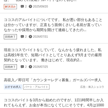
年収480万円〜550万円
2
2025/09/20
解決済み
名鉄協商株式会社 【大田区※転勤無】冷凍パンの製造管理＜セントラルキッ
チン勤務＞日勤のみ・残業20
…続きを見る
提供：doda
ココスのアルバイトについてです。 私が悪い部分もあること
は分かっていますが、正直もう面倒くさいし名前が直ってい
この条件の求人をもっと見る
なかったや採用から期間を開けて連絡してきたの...
2
2026/07/31
回答終了
現在ココスでバイトをしていて、なんかもう疲れました。私
は高校1年生で、短期バイトとしてとりあえず9月までの雇用
契約となっています。 働きはじめて、現在約2...
2
2026/07/25
回答終了
高収入／即日可「カウンターレディ募集」ガールズバー求人
おすすめ求人
パート・アルバイト
広告：体入ショコラ
ココスのバイトを3月から始めたのですが、1日1時間半しか入
れてもらえず、お金が本当になくてしにそうです。4月は1000