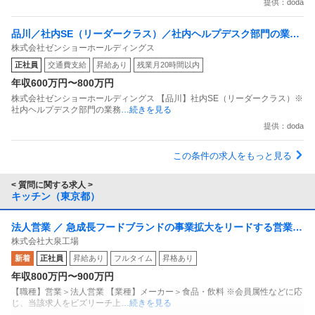
提供：doda
品川／社内SE（リーダークラス）／社内ヘルプデスク部門の業務
株式会社ゼンショーホールディングス
改善・効率化日本を代表する外食大手
正社員
交通費支給
昇給あり
残業月20時間以内
年収600万円〜800万円
株式会社ゼンショーホールディングス 【品川】社内SE（リーダークラス）※
社内ヘルプデスク部門の業務
…続きを見る
提供：doda
この条件の求人をもっと見る
< 質問に関する求人 >
キッチン（東京都）
法人営業 ／ 急成長フードブランドの事業拡大をリードする営業リ
株式会社大泉工場
ーダー
新着
正社員
昇給あり
フルタイム
昇格あり
年収800万円〜900万円
【職種】営業＞法人営業 【業種】メーカー＞食品・飲料 ※会員属性などに応
じ、当該求人をビズリーチ上
…続きを見る