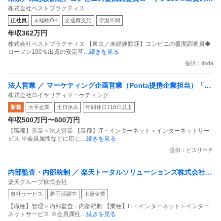
株式会社ベストプラクティス
定基盤／月５日在宅／残業月10時間
正社員
未経験OK
交通費支給
学歴不問
年収362万円
株式会社ベストプラクティス 【東京／未経験歓迎】コンビニの覆面調査員◆
ローソン100％出資の安定基
…続きを見る
提供：doda
法人営業 ／ マーケティング企画営業（Ponta提携企業担当）「国
株式会社ロイヤリティマーケティング
内最大級の共通ポイントサービスを展開／無駄のない消費社会を
新着
大手企業
土日休み
年間休日110日以上
目指すデータマーケティングカンパニー」
年収500万円〜600万円
【職種】営業＞法人営業 【業種】IT・インターネット＞インターネットサー
ビス ※会員属性などに応じ
…続きを見る
提供：ビズリーチ
内部監査・内部統制 ／ 楽天トータルソリューションズ株式会社
楽天グループ株式会社
戦略事業コンプライアンス支援部 業務統制支援課：ショップコン
自社サービス
若手活躍中
上場企業
プライアンス推進担当（SBCSD）
【職種】管理＞内部監査・内部統制 【業種】IT・インターネット＞インター
ネットサービス ※会員属性
…続きを見る