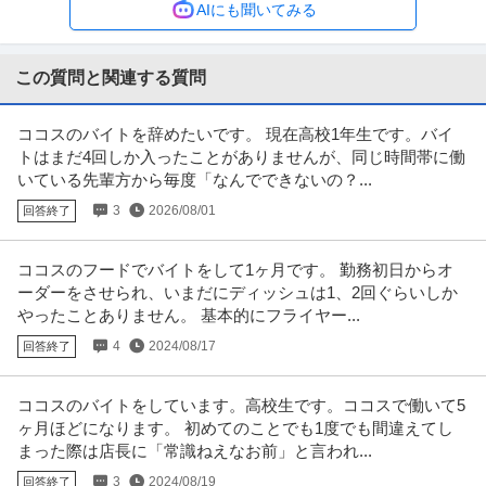
AIにも聞いてみる
年収400万円〜800万円
【職種】建築・土木＞建築設計 【業種】メーカー＞日用品 ※会員属性などに
応じ、当該求人をビズリーチ
…続きを見る
この質問と関連する質問
提供：ビズリーチ
ココスのバイトを辞めたいです。 現在高校1年生です。バイ
インテリアデザイナー ／ 「設計」壁面収納・造作家具の設計／オ
トはまだ4回しか入ったことがありませんが、同じ時間帯に働
株式会社エストレージ
ーダーメイド家具メーカー／福祉充実・年間休日120日
いている先輩方から毎度「なんでできないの？...
新着
正社員
職場内禁煙
自社サービス
U・IターンOK
3
2026/08/01
回答終了
年収400万円〜600万円
【職種】デザイン＞インテリアデザイナー 【業種】建設＞内装・リフォー
ム・インテリア ※会員属性など
…続きを見る
ココスのフードでバイトをして1ヶ月です。 勤務初日からオ
提供：ビズリーチ
ーダーをさせられ、いまだにディッシュは1、2回ぐらいしか
やったことありません。 基本的にフライヤー...
プロダクトマネージャー／DELISH KITCHEN
4
2024/08/17
回答終了
株式会社エブリー
正社員
交通費支給
昇給あり
ベンチャー企業
ココスのバイトをしています。高校生です。ココスで働いて5
年収500万円〜1,000万円
ヶ月ほどになります。 初めてのことでも1度でも間違えてし
◢◤プロダクトマネージャー◢◤サービス・組織拡大のため、日本最大級の
まった際は店長に「常識ねえなお前」と言われ...
レシピ動画アプリPdMを募集！
…続きを見る
提供：Green
3
2024/08/19
回答終了