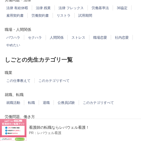
労働問題・法律
法律 有給休暇
法律 残業
法律 フレックス
労働基準法
36協定
雇用契約書
労働契約書
リストラ
試用期間
職場・人間関係
パワハラ
セクハラ
人間関係
ストレス
職場恋愛
社内恋愛
やめたい
しごとの先生カテゴリ一覧
職業
この仕事教えて
このカテゴリすべて
就職、転職
就職活動
転職
退職
公務員試験
このカテゴリすべて
労働問題、働き方
単身赴任、転勤
労働問題
労働条件、給与、残業
失業、リストラ
看護師の転職ならレバウェル看護！
仕事効率化、ノウハウ
このカテゴリすべて
PR：
レバウェル看護