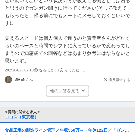
ない動いてないという状況の方が教えてる側としては困る
と思うのでガンガン聞きに行ってください(そして教えて
もらったら、帰る前にでもノートにメモしておくといいで
す)。
覚えるスピードは個人個人で違うのと質問者さんがどれく
らいのペースと時間でシフトに入っているかで変わってし
まうので知恵袋での回答などはあまり参考にはならないと
思います。
2025/04/23 07:10
なるほど：
1
そうだね：
1
SIRENさん
違反報告する
他の回答を見る
< 質問に関する求人 >
ココス（東京都）
食品工場の製造ライン管理／年収550万～・年休122日／「ゼンシ