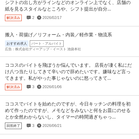
シフトの出し方がラインなどのオンライン上でなく、店舗の
紙を見るスタイルなところや、シフト提出が自分...
2
2026/02/17
解決済み
搬入・荷揚げ／リフォーム・内装／軽作業・物流系
おすすめ求人
パート・アルバイト
広告：株式会社ディーアップ・イースト 池袋本社
ココスのバイトを飛ぼうか悩んでいます。 店長が凄く私にだ
け八つ当たりしてきて辛いので辞めたいです。嫌味など言っ
てきます。私がやった事じゃないのに怒ってきて...
3
2026/01/06
解決済み
ココスでバイトを始めたのですが、今日キッチンの料理を初
めて作ったのですが、メモなどをみないと何をお皿にのせる
とか全然わからないし、タイマーの時間過ぎちゃっ...
3
2026/06/21
回答終了