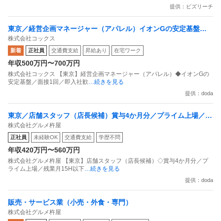
提供：ビズリーチ
東京／経営企画マネージャー（アパレル）イオンGの安定基盤／
株式会社コックス
面接1回／即入社歓迎
新着
正社員
交通費支給
昇給あり
在宅ワーク
年収500万円〜700万円
株式会社コックス 【東京】経営企画マネージャー（アパレル）◆イオンGの
安定基盤／面接1回／即入社歓
…続きを見る
提供：doda
東京／店舗スタッフ（店長候補）賞与4か月分／プライム上場／残
株式会社グルメ杵屋
業月15H以下／新店オープン多数
正社員
未経験OK
交通費支給
学歴不問
年収420万円〜560万円
株式会社グルメ杵屋 【東京】店舗スタッフ（店長候補）◇賞与4か月分／プ
ライム上場／残業月15H以下
…続きを見る
提供：doda
販売・サービス業（小売・外食・専門）
株式会社グルメ杵屋