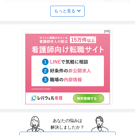
提供：ビズリーチ
もっと見る
経理（財務会計） ／ オープンポジション：管理（事務）大規模な
JFEスチール株式会社
社会インフラを支える／時短や在宅勤務など／安定して働き続け
新着
正社員
在宅ワーク
キャリアアップ制度
リモートワーク
るための制度多数
年収800万円〜1,100万円
【職種】管理＞経理（財務会計） 【業種】メーカー＞素材 ※会員属性などに
応じ、当該求人をビズリーチ
…続きを見る
提供：ビズリーチ
法人営業 ／ システムキッチン営業「東証スタンダード上場／フー
株式会社フジマック
ドビジネスのトータルサポート」
上場企業
年収500万円〜700万円
【職種】営業＞法人営業 【業種】メーカー＞その他 ※会員属性などに応じ、
当該求人をビズリーチ上で閲
…続きを見る
提供：ビズリーチ
あなたの悩みは
建築設計 ／ 「設計職」システムキッチンやインテリア商材の設計
解決しましたか？
株式会社アクタス
正社員
教育充実
土日休み
自社サービス