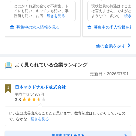
とにかくお店の全てが不衛生、ト
現状社員の待遇はそこまで
イレも汚い、キッチンも汚い、事
は言えません。ですがどこ
務所も汚い、お店
…
続きを見る
ような中、多少な
…
続きを
募集中の求人情報を見る
募集中の求人情報を見
他の企業を探す
よく見られている企業ランキング
更新日：
2026/07/01
日本マクドナルド株式会社
1
平均年収
549万円
3.8
いい点は成長出来ることだと思います。教育制度はしっかりしているの
で、なかな
…続きを見る
募集中の求人を見る