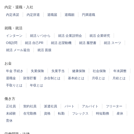
内定・退職・入社
内定承諾
内定辞退
退職届
退職願
円満退職
就職・就活
インターン
就活 いつから
就活 企業説明会
就活 企業研究
OB訪問
就活 自己PR
就活 志望動機
就活 履歴書
就活 スーツ
就活 メール返信
就活 面接
お金
年金 手続き
失業保険
失業手当
健康保険
社会保険
年末調整
退職金
財形貯蓄
歩合制とは
基本給とは
月収とは
月給とは
手取りとは
年収とは
働き方
正社員
契約社員
派遣社員
パート
アルバイト
フリーター
未経験
在宅勤務
資格
転勤
フレックス
時短勤務
産休
育休