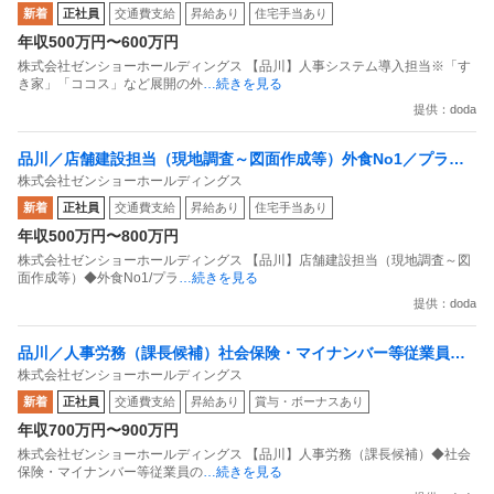
新着
正社員
交通費支給
昇給あり
住宅手当あり
年収500万円〜600万円
株式会社ゼンショーホールディングス 【品川】人事システム導入担当※「す
き家」「ココス」など展開の外
…続きを見る
提供：doda
品川／店舗建設担当（現地調査～図面作成等）外食No1／プライ
株式会社ゼンショーホールディングス
ム上場／年休121日／残業20H
新着
正社員
交通費支給
昇給あり
住宅手当あり
年収500万円〜800万円
株式会社ゼンショーホールディングス 【品川】店舗建設担当（現地調査～図
面作成等）◆外食No1/プラ
…続きを見る
提供：doda
品川／人事労務（課長候補）社会保険・マイナンバー等従業員の
株式会社ゼンショーホールディングス
福利厚生を管理／すき家／ココスなど展開
新着
正社員
交通費支給
昇給あり
賞与・ボーナスあり
年収700万円〜900万円
株式会社ゼンショーホールディングス 【品川】人事労務（課長候補）◆社会
保険・マイナンバー等従業員の
…続きを見る