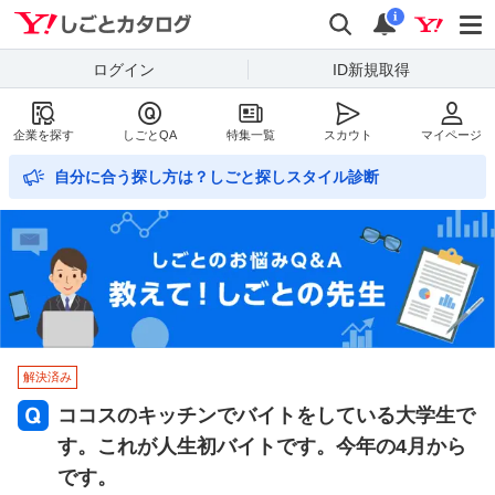
Yahoo!しごとカタログ
検索
通知数
i
ログイン
ID新規取得
企業を探す
しごとQA
特集一覧
スカウト
マイページ
自分に合う探し方は？しごと探しスタイル診断
解決済み
ココスのキッチンでバイトをしている大学生で
す。これが人生初バイトです。今年の4月から
です。