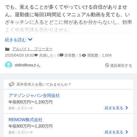
でも、覚えることが多くてやっていける自信がありませ
ん。退勤後に毎回1時間近くマニュアル動画を見ても、い
ざキッチンに入るとどこに何があるか分からないし、効率
よくやる方法も分かりません。
続きを読む
やはり業務内容を覚えるまで、または慣れるまで耐えた方
アルバイト、フリーター
が良いでしょうか。本当に複雑すぎて、凄く要領が悪い私
2025/04/20 16:02
共感した：
0
回答数：
5
閲覧数：
1,004
にはできない気がしています。
cb8cd8ceaさん
違反報告する
それに忙しそうな先輩方に質問をしに行くのも気が引けま
す。
高年収求人を覗いてみませんか？
ココスバイトの経験者さん居れば、どのくらいで業務に慣
アマゾンジャパン合同会社
れるものか、効率よく動くコツなど教えていただきたいで
年収800万円〜1,100万円
す。
続きを見る
提供：ビズリーチ
REMOW株式会社
年収800万円〜1,200万円
続きを見る
提供：ビズリーチ