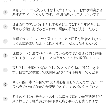
カテゴリ:
アルバイト、フリーター
至急 タイミーで入って休憩中で外にいます。お仕事環境が劣
1
悪すぎて戻りたくないです。 体調も悪いし早退したいです。
電話したのですが通話中で一生繋がらなくて...
はま寿司でアルバイトとして働き始めて1年と半年経ち、店
2
長から役職にあげると言われ、研修の日時が決まったらまた
伝えると言われて1ヶ月が経ちました。 自分は心...
金曜ドラマ「Tシャツが乾くまで」充は咲子を巻き込まない
3
よう距離を置いたように見えますが、だとしたらどんなケー
スが考えられますか？ ①大恩人を一人で養わな...
現在ラーメン屋でバイトをしているのですが暑さに弱く頭痛
4
がしてきてしまいます。 とは言えシフトを短時間にしてしま
うとあまり稼げないのでバイトを変えたいと思っ...
高3です。扶養がやばいです。次入ってくるので120いきま
5
す。自営業の手渡しで扶養関係ないバイト紹介してくださ
い。大阪市です
キャバ嬢一本２年目です 元々美容部員してたんですけど、パ
6
ワハラでやめてなかなか復帰できずにキャバをやっています
昼間の仕事復帰したいのですが、またパワハラ...
熊本のイオンのテナントの中には戻って店内の被害状況を写
7
真に撮るよう従業員が指示された所があったと言われます。
事実ですか。テナント名は分かりますか。