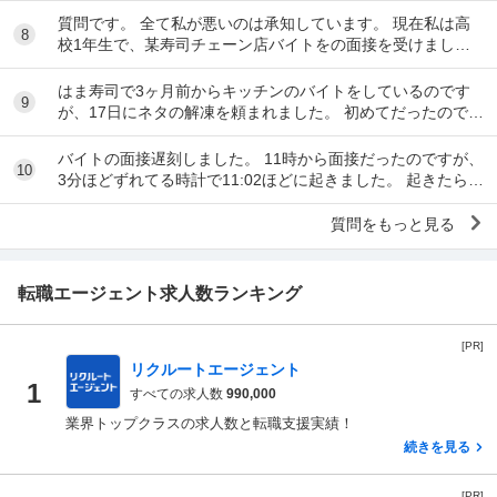
質問です。 全て私が悪いのは承知しています。 現在私は高
8
校1年生で、某寿司チェーン店バイトをの面接を受けまし
た。面接をし、その場で採用をもらいました。そし...
はま寿司で3ヶ月前からキッチンのバイトをしているのです
9
が、17日にネタの解凍を頼まれました。 初めてだったのです
が、ネタを出し冷蔵庫にいれてる時に、こんな...
バイトの面接遅刻しました。 11時から面接だったのですが、
10
3分ほどずれてる時計で11:02ほどに起きました。 起きたらス
マホの充電が切れていて、とりあえ...
質問をもっと見る
転職エージェント求人数ランキング
[PR]
リクルートエージェント
1
すべての求人数
990,000
業界トップクラスの求人数と転職支援実績！
続きを見る
[PR]