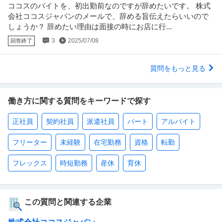
ココスのバイトを、初出勤前なのですが辞めたいです。 株式
会社ココスジャパンのメールで、辞める旨伝えたらいいので
しょうか？ 辞めたい理由は面接の時にお店に行...
3
2025/07/08
回答終了
質問をもっと見る
働き方に関する質問をキーワードで探す
正社員
契約社員
派遣社員
パート
アルバイト
フリーター
未経験
在宅勤務
資格
転勤
フレックス
時短勤務
産休
育休
この質問と関連する企業