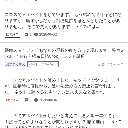
本社／麹町／VMD（Cosme Kitchen等）／顧客体験の最大化／育
ココスでアルバイトをしています。 もう始めて半年ほどにな
株式会社マッシュビューティーラボ
児支援制度あり
りますが、恥ずかしながら料理提供をほとんどしたことがあ
新着
契約社員
交通費支給
学歴不問
昇給あり
りません。 そこで質問があります。ライスには...
年収305.2万円〜750万円
1
2026/05/02
回答終了
株式会社マッシュビューティーラボ 【本社／麹町】VMD（Cosme Kitchen
等）／顧客体験の
…続きを見る
提供：doda
警備スタッフ／「あなたの理想の働き方を実現します」警備S
TAFF／直行直帰＆日払いok／ シフト融通
店舗管理・店舗運営 ／ 「次世代／着実なキャリアアップ／安定の
おすすめ求人
パート・アルバイト
広告：エンゲージ
株式会社晃商
ブランドでチャレンジ／月9休／伝統と革新／将来も安心」ホール
新着
U・IターンOK
土日休み
残業月20時間以内
＆キッチン次世代
ココスでアルバイトを始めました。キッチンでやっています
年収300万円〜500万円
が、面接時に店長から、髪の毛染めるの禁止と言われまし
【職種】サービス＞店舗管理・店舗運営 【業種】サービス＞外食 ※会員属性
などに応じ、当該求人をビズ
…続きを見る
た。 ネットで調べるとキッチンは大丈夫など書かれ...
提供：ビズリーチ
3
2026/08/04
解決済み
大田区／転勤無／冷凍パンの製造管理／セントラルキッチン勤務
ココスでアルバイトがしたいと考えている大学一年生です。
名鉄協商株式会社
／日勤のみ・残業20h・年間休日121日
面接ってどのようなことが聞かれますか？ 志望理由について
新着
正社員
交通費支給
昇給あり
シフト制
は、 ・初めての長期アルバイトなので初心...