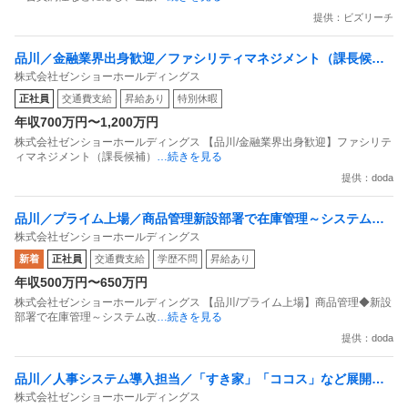
提供：ビズリーチ
品川／金融業界出身歓迎／ファシリティマネジメント（課長候
株式会社ゼンショーホールディングス
補）プライム上場／すき家・ココス等運営
正社員
交通費支給
昇給あり
特別休暇
年収700万円〜1,200万円
株式会社ゼンショーホールディングス 【品川/金融業界出身歓迎】ファシリテ
ィマネジメント（課長候補）
…続きを見る
提供：doda
品川／プライム上場／商品管理新設部署で在庫管理～システム改
株式会社ゼンショーホールディングス
善等をお任せ／すき家・ココス等を運営
新着
正社員
交通費支給
学歴不問
昇給あり
年収500万円〜650万円
株式会社ゼンショーホールディングス 【品川/プライム上場】商品管理◆新設
部署で在庫管理～システム改
…続きを見る
提供：doda
品川／人事システム導入担当／「すき家」「ココス」など展開の
株式会社ゼンショーホールディングス
外食No.1企業／東証プライム上場