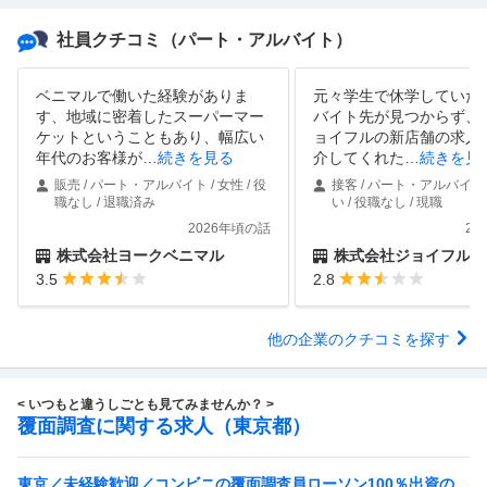
社員クチコミ
（パート・アルバイト）
ベニマルで働いた経験がありま
元々学生で休学していた
す、地域に密着したスーパーマー
バイト先が見つからず、
ケットということもあり、幅広い
ョイフルの新店舗の求人
年代のお客様が
…
続きを見る
介してくれた
…
続きを見
販売 / パート・アルバイト / 女性 / 役
接客 / パート・アルバイト 
職なし / 退職済み
い / 役職なし / 現職
2026年頃の話
20
株式会社ヨークベニマル
株式会社ジョイフル
3.5
2.8
他の企業のクチコミを探す
< いつもと違うしごとも見てみませんか？ >
覆面調査に関する求人（東京都）
東京／未経験歓迎／コンビニの覆面調査員ローソン100％出資の安