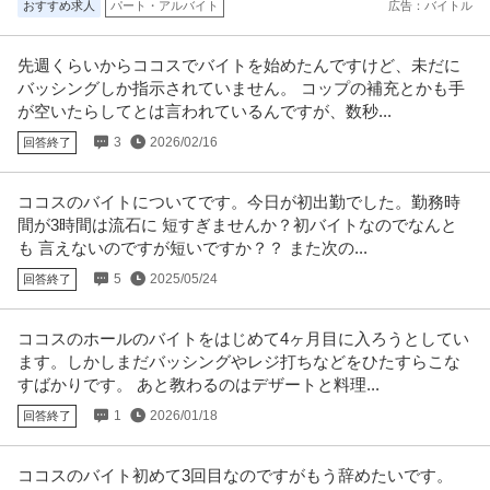
おすすめ求人
パート・アルバイト
広告：バイトル
先週くらいからココスでバイトを始めたんですけど、未だに
バッシングしか指示されていません。 コップの補充とかも手
が空いたらしてとは言われているんですが、数秒...
3
2026/02/16
回答終了
ココスのバイトについてです。今日が初出勤でした。勤務時
間が3時間は流石に 短すぎませんか？初バイトなのでなんと
も 言えないのですが短いですか？？ また次の...
5
2025/05/24
回答終了
ココスのホールのバイトをはじめて4ヶ月目に入ろうとしてい
ます。しかしまだバッシングやレジ打ちなどをひたすらこな
すばかりです。 あと教わるのはデザートと料理...
1
2026/01/18
回答終了
ココスのバイト初めて3回目なのですがもう辞めたいです。