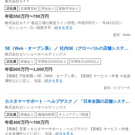
株式会社ＧＦＦ
ョー」G／残業月平均25H
正社員
交通費支給
昇給あり
家族手当あり
年収550万円〜700万円
株式会社ＧＦＦ 食品工場の製造ライン管理／年収550万～・年休122日／
「ゼンショー」G／残業月平
…続きを見る
提供：doda
SE（Web・オープン系） ／ 社内SE（グローバルの店舗システム
株式会社ゼンショーホールディングス
の開発と導入） ～DX認定事業者取得～
正社員
研修あり
年間休日100日以上
年間休日120日以上
年収800万円〜1,000万円
【職種】IT技術職＞SE（Web・オープン系） 【業種】サービス＞外食 ※会員
属性などに応じ、当該
…続きを見る
提供：ビズリーチ
カスタマーサポート・ヘルプデスク ／ 「日本全国の店舗システム
株式会社ゼンショーホールディングス
（機器）を支えるヘルプデスク／テクニカルサポート」店舗業務
正社員
研修あり
職場内禁煙
キャリアアップ制度
の効率化を担う重要ポジション！ヘルプデスク業務の中で改善点
年収400万円〜700万円
を見つけ新規システム・最先端IT技術導入を企画する役割も期待
【職種】営業＞カスタマーサポート・ヘルプデスク 【業種】サービス＞外食
します
※会員属性などに応じ、当該
…続きを見る