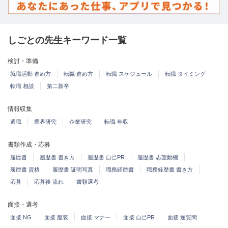
しごとの先生キーワード一覧
検討・準備
就職活動 進め方
転職 進め方
転職 スケジュール
転職 タイミング
転職 相談
第二新卒
情報収集
適職
業界研究
企業研究
転職 年収
書類作成・応募
履歴書
履歴書 書き方
履歴書 自己PR
履歴書 志望動機
履歴書 資格
履歴書 証明写真
職務経歴書
職務経歴書 書き方
応募
応募後 流れ
書類選考
面接・選考
面接 NG
面接 服装
面接 マナー
面接 自己PR
面接 逆質問