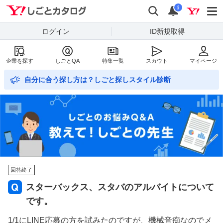
Yahoo!しごとカタログ
検索
通知数
i
ログイン
ID新規取得
企業を探す
しごとQA
特集一覧
スカウト
マイページ
自分に合う探し方は？しごと探しスタイル診断
回答終了
スターバックス、スタバのアルバイトについて
です。
1/1にLINE応募の方を試みたのですが、機械音痴なのでメ