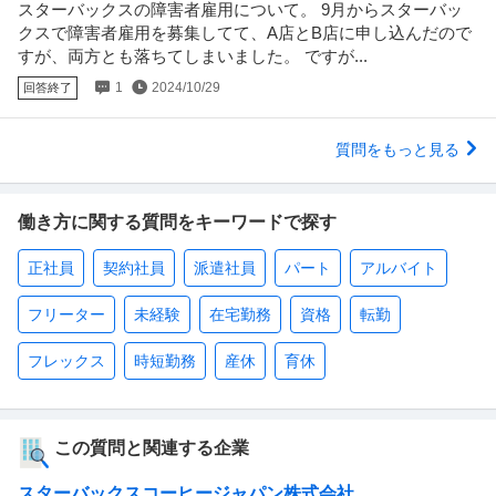
スターバックスの障害者雇用について。 9月からスターバッ
クスで障害者雇用を募集してて、A店とB店に申し込んだので
すが、両方とも落ちてしまいました。 ですが...
1
2024/10/29
回答終了
質問をもっと見る
働き方に関する質問をキーワードで探す
正社員
契約社員
派遣社員
パート
アルバイト
フリーター
未経験
在宅勤務
資格
転勤
フレックス
時短勤務
産休
育休
この質問と関連する企業
スターバックスコーヒージャパン株式会社