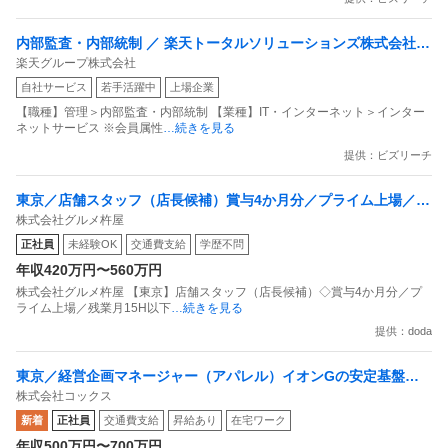
内部監査・内部統制 ／ 楽天トータルソリューションズ株式会社
楽天グループ株式会社
戦略事業コンプライアンス支援部 業務統制支援課：ショップコン
自社サービス
若手活躍中
上場企業
プライアンス推進担当（SBCSD）
【職種】管理＞内部監査・内部統制 【業種】IT・インターネット＞インター
ネットサービス ※会員属性
…続きを見る
提供：ビズリーチ
東京／店舗スタッフ（店長候補）賞与4か月分／プライム上場／残
株式会社グルメ杵屋
業月15H以下／新店オープン多数
正社員
未経験OK
交通費支給
学歴不問
年収420万円〜560万円
株式会社グルメ杵屋 【東京】店舗スタッフ（店長候補）◇賞与4か月分／プ
ライム上場／残業月15H以下
…続きを見る
提供：doda
東京／経営企画マネージャー（アパレル）イオンGの安定基盤／
株式会社コックス
面接1回／即入社歓迎
新着
正社員
交通費支給
昇給あり
在宅ワーク
年収500万円〜700万円