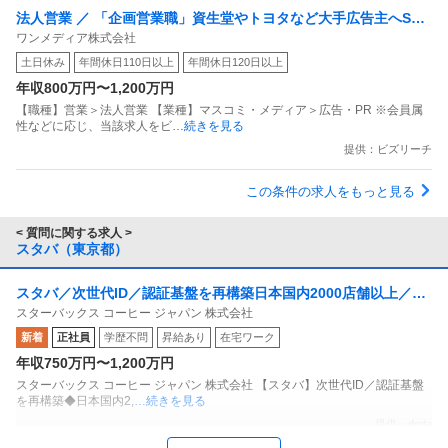
法人営業 ／ 「企画営業職」資生堂やトヨタなど大手広告主へSNS
ワンメディア株式会社
ブランディングで課題解決
土日休み
年間休日110日以上
年間休日120日以上
年収800万円〜1,200万円
【職種】営業＞法人営業 【業種】マスコミ・メディア＞広告・PR ※会員属
性などに応じ、当該求人をビ
…続きを見る
提供：ビズリーチ
この条件の求人をもっと見る
< 質問に関する求人 >
スタバ（東京都）
スタバ／次世代ID／認証基盤を再構築日本国内2000店舗以上／6
スターバックス コーヒー ジャパン 株式会社
万人の店舗従業員の業務を支える
新着
正社員
学歴不問
昇給あり
在宅ワーク
年収750万円〜1,200万円
スターバックス コーヒー ジャパン 株式会社 【スタバ】次世代ID／認証基盤
を再構築◆日本国内2,
…続きを見る
提供：doda