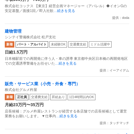
株式会社コックス 【東京】経営企画マネージャー（アパレル）◆イオンGの
安定基盤／面接1回／即入社歓
…続きを見る
提供：doda
建物管理
シンテイ警備株式会社 松戸支社
新着
パート・アルバイト
未経験OK
交通費支給
ミドル活躍中
日給1.5万円
日本橋駅前での再開発に伴う人・車の誘導 東京都中央区日本橋の再開発地区
での交通誘導警備をお任せいた
…続きを見る
提供：イーアイデム
販売・サービス業（小売・外食・専門）
株式会社グルメ杵屋
新着
正社員
交通費支給
昇給あり
1日4時間以内OK
月給23万円〜35万円
店長候補：グルメ杵屋レストランが経営する各店舗での店長候補として運営
業務をお願いします。 ▼仕事内
…続きを見る
提供：タッチマッチ