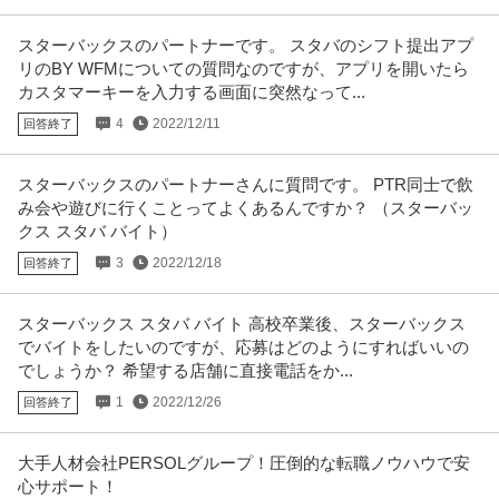
スターバックスのパートナーです。 スタバのシフト提出アプ
リのBY WFMについての質問なのですが、アプリを開いたら
カスタマーキーを入力する画面に突然なって...
4
2022/12/11
回答終了
スターバックスのパートナーさんに質問です。 PTR同士で飲
み会や遊びに行くことってよくあるんですか？ （スターバッ
クス スタバ バイト）
3
2022/12/18
回答終了
スターバックス スタバ バイト 高校卒業後、スターバックス
でバイトをしたいのですが、応募はどのようにすればいいの
でしょうか？ 希望する店舗に直接電話をか...
1
2022/12/26
回答終了
大手人材会社PERSOLグループ！圧倒的な転職ノウハウで安
心サポート！