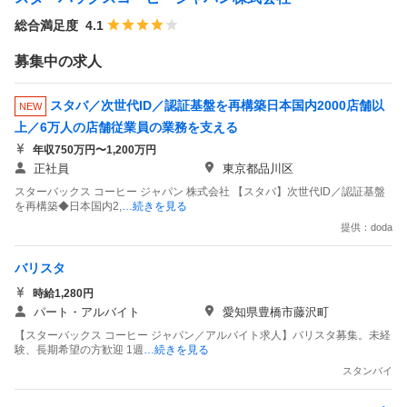
総合満足度
4.1
募集中の求人
スタバ／次世代ID／認証基盤を再構築日本国内2000店舗以
NEW
上／6万人の店舗従業員の業務を支える
年収750万円〜1,200万円
正社員
東京都品川区
スターバックス コーヒー ジャパン 株式会社 【スタバ】次世代ID／認証基盤
を再構築◆日本国内2,
…続きを見る
提供：doda
バリスタ
時給1,280円
パート・アルバイト
愛知県豊橋市藤沢町
【スターバックス コーヒー ジャパン／アルバイト求人】バリスタ募集。未経
験、長期希望の方歓迎 1週
…続きを見る
スタンバイ