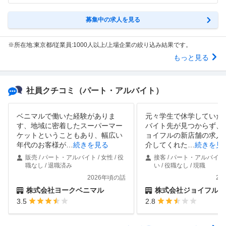
募集中の求人を見る
※所在地:東京都/従業員:1000人以上/上場企業の絞り込み結果です。
もっと見る
社員クチコミ
（パート・アルバイト）
ベニマルで働いた経験がありま
元々学生で休学していた
す、地域に密着したスーパーマー
バイト先が見つからず、
ケットということもあり、幅広い
ョイフルの新店舗の求人
年代のお客様が
…
続きを見る
介してくれた
…
続きを見
販売 / パート・アルバイト / 女性 / 役
接客 / パート・アルバイト 
職なし / 退職済み
い / 役職なし / 現職
2026年頃の話
20
株式会社ヨークベニマル
株式会社ジョイフル
3.5
2.8