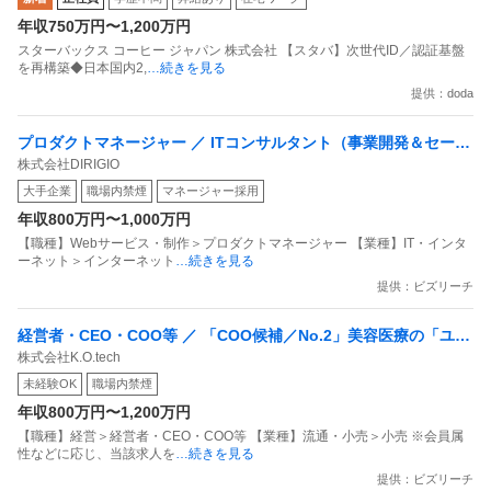
年収750万円〜1,200万円
スターバックス コーヒー ジャパン 株式会社 【スタバ】次世代ID／認証基盤
を再構築◆日本国内2,
…続きを見る
提供：doda
プロダクトマネージャー ／ ITコンサルタント（事業開発＆セール
株式会社DIRIGIO
ス）
大手企業
職場内禁煙
マネージャー採用
年収800万円〜1,000万円
【職種】Webサービス・制作＞プロダクトマネージャー 【業種】IT・インタ
ーネット＞インターネット
…続きを見る
提供：ビズリーチ
経営者・CEO・COO等 ／ 「COO候補／No.2」美容医療の「ユニ
株式会社K.O.tech
クロ」を創る／多店舗展開・チェーンストア理論の「実装責任
未経験OK
職場内禁煙
者」募集
年収800万円〜1,200万円
【職種】経営＞経営者・CEO・COO等 【業種】流通・小売＞小売 ※会員属
性などに応じ、当該求人を
…続きを見る
提供：ビズリーチ