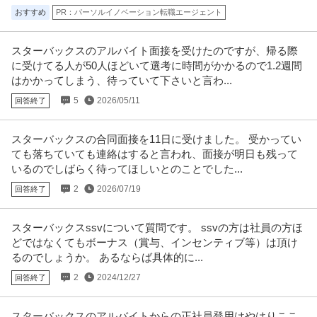
おすすめ
PR：パーソルイノベーション転職エージェント
スターバックスのアルバイト面接を受けたのですが、帰る際
に受けてる人が50人ほどいて選考に時間がかかるので1.2週間
はかかってしまう、待っていて下さいと言わ...
5
2026/05/11
回答終了
スターバックスの合同面接を11日に受けました。 受かってい
ても落ちていても連絡はすると言われ、面接が明日も残って
いるのでしばらく待ってほしいとのことでした...
2
2026/07/19
回答終了
スターバックスssvについて質問です。 ssvの方は社員の方ほ
どではなくてもボーナス（賞与、インセンティブ等）は頂け
るのでしょうか。 あるならば具体的に...
2
2024/12/27
回答終了
スターバックスのアルバイトからの正社員登用はやはりここ