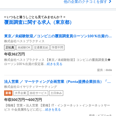
他の企業のクチコミを探す
< いつもと違うしごとも見てみませんか？ >
覆面調査に関する求人（東京都）
東京／未経験歓迎／コンビニの覆面調査員ローソン100％出資の安
株式会社ベストプラクティス
定基盤／月５日在宅／残業月10時間
正社員
未経験OK
交通費支給
学歴不問
年収362万円
株式会社ベストプラクティス 【東京／未経験歓迎】コンビニの覆面調査員◆
ローソン100％出資の安定基
…続きを見る
提供：doda
法人営業 ／ マーケティング企画営業（Ponta提携企業担当）「国
株式会社ロイヤリティマーケティング
内最大級の共通ポイントサービスを展開／無駄のない消費社会を
新着
大手企業
自社サービス
土日休み
目指すデータマーケティングカンパニー」
年収500万円〜600万円
【職種】営業＞法人営業 【業種】IT・インターネット＞インターネットサー
ビス ※会員属性などに応じ
…続きを見る
提供：ビズリーチ