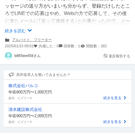
ッセージの送り方がいまいち分からず、登録だけしたとこ
ろでLINEでの応募はやめ、Webの方で応募して、その後
に来たメールに｢追って連絡する｣との事だったので、メー
ルが来ていないか今日まで常に確認していました。
続きを読む
そしたら、1/3にLINEの応募のメッセージにこのようなメ
アルバイト、フリーター
ッセージが来ていました。
2025/01/15 09:01
共感した：
0
回答数：
1
閲覧数：
382
この店舗は録画の一次面接があるようで、そのリンク先が
b865ee458さん
違反報告する
送られてきていました。
ですがその有効期限が1/5で、気づいた頃にはもうリンク
先に飛べなくなっていました。
高年収求人を覗いてみませんか？
株式会社パルコ
失礼なことをしてしまったとはとても感じてますが、もう
年収800万円〜1,000万円
この店舗では働けませんか？落とされましたか？
続きを見る
提供：ビズリーチ
一応謝罪ともう一度リンクを送ってほしいという旨はメッ
清水建設株式会社
セージにて送信しました。
年収900万円〜2,000万円
続きを見る
提供：ビズリーチ