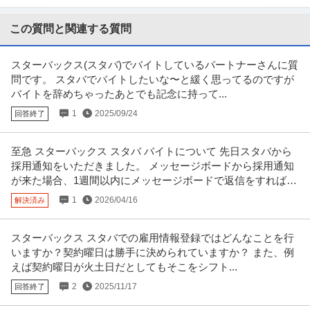
ブランクOK/既卒・第二新卒OK/英語力不要/土日祝日が休み/残業が多め（月2
0時間以上） 【スタ
…続きを見る
この質問と関連する質問
提供：エン派遣
スターバックス(スタバ)でバイトしているパートナーさんに質
OA事務／残業なし ／ スターバックスコーヒージャパンでのOA事
問です。 スタバでバイトしたいな〜と緩く思ってるのですが
株式会社パソナ
務のお仕事 ／ 派遣
バイトを辞めちゃったあとでも記念に持って...
新着
派遣社員
在宅ワーク
駅チカ
土日休み
1
2025/09/24
回答終了
月給30.3万円
【目黒エリア】飲食業界／スターバックスコーヒージャパン／在宅あり／9月
スタート／OA事務のお仕事で
…続きを見る
至急 スターバックス スタバ バイトについて 先日スタバから
提供：パソナJOBサーチ
採用通知をいただきました。 メッセージボードから採用通知
が来た場合、1週間以内にメッセージボードで返信をすればよ
法人営業 ／ ソリューション営業（リーダー候補）
ろしいのでしょうか。
1
2026/04/16
解決済み
株式会社DIRIGIO
大手企業
土日休み
職場内禁煙
スターバックス スタバでの雇用情報登録ではどんなことを行
年収800万円〜900万円
いますか？契約曜日は勝手に決められていますか？ また、例
【職種】営業＞法人営業 【業種】IT・インターネット＞インターネットサー
えば契約曜日が火土日だとしてもそこをシフト...
ビス ※会員属性などに応じ
…続きを見る
提供：ビズリーチ
2
2025/11/17
回答終了