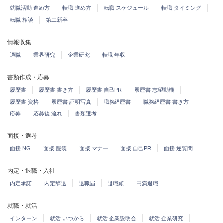
就職活動 進め方
転職 進め方
転職 スケジュール
転職 タイミング
転職 相談
第二新卒
情報収集
適職
業界研究
企業研究
転職 年収
書類作成・応募
履歴書
履歴書 書き方
履歴書 自己PR
履歴書 志望動機
履歴書 資格
履歴書 証明写真
職務経歴書
職務経歴書 書き方
応募
応募後 流れ
書類選考
面接・選考
面接 NG
面接 服装
面接 マナー
面接 自己PR
面接 逆質問
内定・退職・入社
内定承諾
内定辞退
退職届
退職願
円満退職
就職・就活
インターン
就活 いつから
就活 企業説明会
就活 企業研究