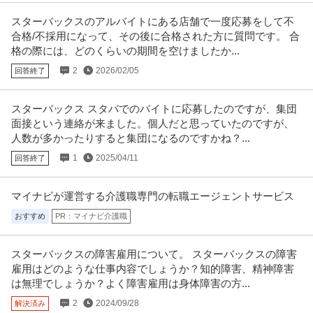
【職種】営業＞法人営業 【業種】マスコミ・メディア＞広告・PR ※会員属
性などに応じ、当該求人をビ
…続きを見る
スターバックスのアルバイトにある店舗で一度応募をして不
提供：ビズリーチ
合格/不採用になって、その後に合格された方に質問です。 合
格の際には、どのくらいの期間を空けましたか...
この条件の求人をもっと見る
2
2026/02/05
回答終了
スターバックス スタバでのバイトに応募したのですが、集団
面接という連絡が来ました。個人だと思っていたのですが、
人数が多かったりすると集団になるのですかね？...
1
2025/04/11
回答終了
マイナビが運営する介護職専門の転職エージェントサービス
おすすめ
PR：マイナビ介護職
スターバックスの障害雇用について。 スターバックスの障害
雇用はどのような仕事内容でしょうか？知的障害、精神障害
は無理でしょうか？よく障害雇用は身体障害の方...
2
2024/09/28
解決済み