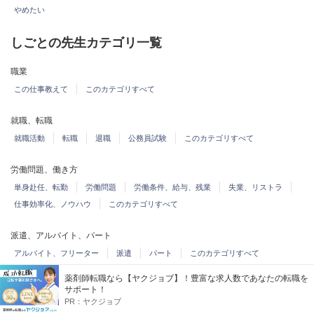
やめたい
しごとの先生カテゴリ一覧
職業
この仕事教えて
このカテゴリすべて
就職、転職
就職活動
転職
退職
公務員試験
このカテゴリすべて
労働問題、働き方
単身赴任、転勤
労働問題
労働条件、給与、残業
失業、リストラ
仕事効率化、ノウハウ
このカテゴリすべて
派遣、アルバイト、パート
アルバイト、フリーター
派遣
パート
このカテゴリすべて
薬剤師転職なら【ヤクジョブ】！豊富な求人数であなたの転職を
資格、習い事
サポート！
PR：
ヤクジョブ
資格
簿記
専門学校、職業訓練
習い事
このカテゴリすべて