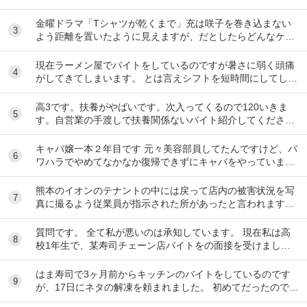
伝えると言われて1ヶ月が経ちました。 自分は心...
金曜ドラマ「Tシャツが乾くまで」充は咲子を巻き込まない
3
よう距離を置いたように見えますが、だとしたらどんなケー
スが考えられますか？ ①大恩人を一人で養わな...
現在ラーメン屋でバイトをしているのですが暑さに弱く頭痛
4
がしてきてしまいます。 とは言えシフトを短時間にしてしま
うとあまり稼げないのでバイトを変えたいと思っ...
高3です。扶養がやばいです。次入ってくるので120いきま
5
す。自営業の手渡しで扶養関係ないバイト紹介してくださ
い。大阪市です
キャバ嬢一本２年目です 元々美容部員してたんですけど、パ
6
ワハラでやめてなかなか復帰できずにキャバをやっています
昼間の仕事復帰したいのですが、またパワハラ...
熊本のイオンのテナントの中には戻って店内の被害状況を写
7
真に撮るよう従業員が指示された所があったと言われます。
事実ですか。テナント名は分かりますか。
質問です。 全て私が悪いのは承知しています。 現在私は高
8
校1年生で、某寿司チェーン店バイトをの面接を受けまし
た。面接をし、その場で採用をもらいました。そし...
はま寿司で3ヶ月前からキッチンのバイトをしているのです
9
が、17日にネタの解凍を頼まれました。 初めてだったのです
が、ネタを出し冷蔵庫にいれてる時に、こんな...