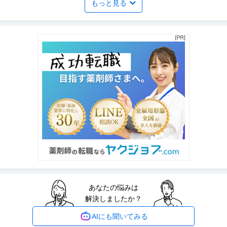
もっと見る
プロダクトマネージャー ／ ITコンサルタント（事業開発＆セール
株式会社DIRIGIO
ス）
大手企業
職場内禁煙
マネージャー採用
年収800万円〜1,000万円
【職種】Webサービス・制作＞プロダクトマネージャー 【業種】IT・インタ
ーネット＞インターネット
…続きを見る
提供：ビズリーチ
経営者・CEO・COO等 ／ 「COO候補／No.2」美容医療の「ユニ
株式会社K.O.tech
クロ」を創る／多店舗展開・チェーンストア理論の「実装責任
未経験OK
職場内禁煙
者」募集
年収800万円〜1,200万円
【職種】経営＞経営者・CEO・COO等 【業種】流通・小売＞小売 ※会員属
性などに応じ、当該求人を
…続きを見る
提供：ビズリーチ
あなたの悩みは
ほぼ在宅／スターバックスコーヒージャパンでのオンラインスト
解決しましたか？
株式会社パソナ X-TECHチーム
ア基盤のPM
新着
派遣社員
未経験OK
交通費支給
学歴不問
AIにも聞いてみる
時給3,200円