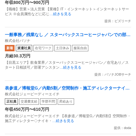
年収800万円〜900万円
【職種】営業＞法人営業 【業種】IT・インターネット＞インターネットサー
ビス ※会員属性などに応じ
…続きを見る
提供：ビズリーチ
一般事務／残業なし ／ スターバックスコーヒージャパンでの部署
株式会社パソナ
アシスタントの仕事 ／ 派遣
新着
派遣社員
在宅ワーク
土日休み
服装自由
月給30.3万円
【目黒エリア】飲食業界／スターバックスコーヒージャパン／在宅あり／ス
タート日相談可／部署アシスタン
…続きを見る
提供：パソナJOBサーチ
表参道／博報堂G／内勤5割／空間制作・施工ディレクターナイ
株式会社ジェーピーディーエイチ
キ・スタバ等の元請案件
正社員
交通費支給
学歴不問
昇給あり
年収450万円〜610万円
株式会社ジェーピーディーエイチ 【表参道／博報堂G／内勤5割】空間制作・
施工ディレクター◇ナイキ・
…続きを見る
提供：doda