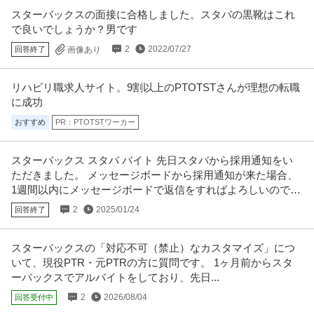
表参道／博報堂G／内勤5割／空間制作・施工ディレクターナイ
スターバックスの面接に合格しました。スタバの黒靴はこれ
株式会社ジェーピーディーエイチ
キ・スタバ等の元請案件
で良いでしょうか？男です
正社員
交通費支給
学歴不問
昇給あり
2
2022/07/27
回答終了
画像あり
年収450万円〜610万円
株式会社ジェーピーディーエイチ 【表参道／博報堂G／内勤5割】空間制作・
施工ディレクター◇ナイキ・
…続きを見る
リハビリ職求人サイト。9割以上のPTOTSTさんが理想の転職
提供：doda
に成功
おすすめ
PR：PTOTSTワーカー
一般事務／残業なし ／ スターバックスコーヒージャパンでの部署
株式会社パソナ
アシスタントの仕事 ／ 派遣
新着
派遣社員
在宅ワーク
土日休み
服装自由
スターバックス スタバ バイト 先日スタバから採用通知をい
ただきました。 メッセージボードから採用通知が来た場合、
月給30.3万円
1週間以内にメッセージボードで返信をすればよろしいのでし
【目黒エリア】飲食業界／スターバックスコーヒージャパン／在宅あり／ス
タート日相談可／部署アシスタン
…続きを見る
ょうか。
2
2025/01/24
回答終了
提供：パソナJOBサーチ
スターバックスの「対応不可（禁止）なカスタマイズ」につ
法人営業 ／ 「企画営業職」資生堂やトヨタなど大手広告主へSNS
いて、現役PTR・元PTRの方に質問です。 1ヶ月前からスタ
ワンメディア株式会社
ブランディングで課題解決
ーバックスでアルバイトをしており、先日...
土日休み
年間休日110日以上
年間休日120日以上
2
2026/08/04
回答受付中
年収800万円〜1,200万円