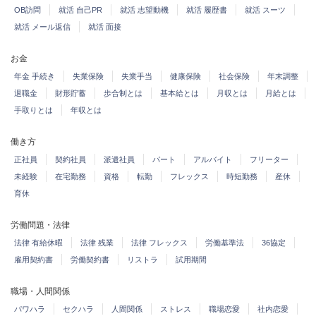
OB訪問
就活 自己PR
就活 志望動機
就活 履歴書
就活 スーツ
就活 メール返信
就活 面接
お金
年金 手続き
失業保険
失業手当
健康保険
社会保険
年末調整
退職金
財形貯蓄
歩合制とは
基本給とは
月収とは
月給とは
手取りとは
年収とは
働き方
正社員
契約社員
派遣社員
パート
アルバイト
フリーター
未経験
在宅勤務
資格
転勤
フレックス
時短勤務
産休
育休
労働問題・法律
法律 有給休暇
法律 残業
法律 フレックス
労働基準法
36協定
雇用契約書
労働契約書
リストラ
試用期間
職場・人間関係
パワハラ
セクハラ
人間関係
ストレス
職場恋愛
社内恋愛