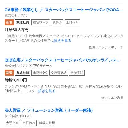
OA事務／残業なし ／ スターバックスコーヒージャパンでのOA事
株式会社パソナ
務のお仕事 ／ 派遣
新着
派遣社員
在宅ワーク
駅チカ
土日休み
月給30.3万円
【目黒エリア】飲食業界／スターバックスコーヒージャパン／在宅あり／9月
スタート／OA事務のお仕事で
…続きを見る
提供：パソナJOBサーチ
ほぼ在宅／スターバックスコーヒージャパンでのオンラインスト
株式会社パソナ X-TECHチーム
ア基盤のPM
新着
派遣社員
未経験OK
交通費支給
学歴不問
時給3,200円
ブランクOK/既卒・第二新卒OK/英語力不要/土日祝日が休み/残業が多め（月2
0時間以上） 【スタ
…続きを見る
提供：エン派遣
法人営業 ／ ソリューション営業（リーダー候補）
株式会社DIRIGIO
大手企業
土日休み
職場内禁煙