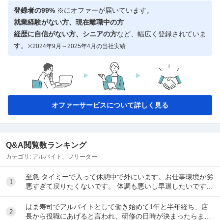
登録者の99%
※にオファーが届いています。
就業経験がない方、現在離職中の方
経歴に自信がない方、シニアの方
など、幅広く登録されていま
す。
※2024年9月～2025年4月の当社実績
オファーサービスについて詳しく見る
Q&A閲覧数ランキング
カテゴリ:
アルバイト、フリーター
至急 タイミーで入って休憩中で外にいます。お仕事環境が劣
1
悪すぎて戻りたくないです。 体調も悪いし早退したいです。
電話したのですが通話中で一生繋がらなくて...
はま寿司でアルバイトとして働き始めて1年と半年経ち、店
2
長から役職にあげると言われ、研修の日時が決まったらまた