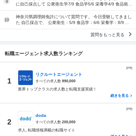
9
に自己採点して 公衆衛生学7/9 食品学5/6 栄養学4/9 食品衛生
学8/15 調理理論9/17 食文
神奈川県調理師免許について質問です。 今日受験してきまし
10
た 自己採点で、 公衆衛生：5/9 食品学：6/6 栄養学：8/9 食
品衛生：10/15 調理理...
質問をもっと見る
転職エージェント求人数ランキング
[PR]
リクルートエージェント
1
すべての求人数
990,000
業界トップクラスの求人数と転職支援実績！
続きを見る
[PR]
doda
2
すべての求人数
200,000
求人､転職情報満載の転職サイト