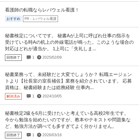
看護師の転職ならレバウェル看護！
おすすめ
PR：レバウェル看護
秘書検定についてです。 秘書Aが上司に呼ばれ仕事の指示を
受けている時Aの机上の外線電話が鳴った。このような場合の
対応はどれが適当か。 1上司に「失礼しま...
1
2025/02/09
回答終了
秘書業務って、未経験だと大変でしょうか？ 転職エージェン
トより【社長室の室長補佐】業務を紹介されています。 応募
資格は、秘書経験または総務経験 仕事内...
1
2024/10/05
解決済み
秘書検定2級を6月に受けたいと考えている高校2年生です。
今から勉強を始めたいのですが、教本やテキストや問題集な
ど、勉強方法が調べても多すぎてよく分かりません。
1
2026/03/16
回答終了