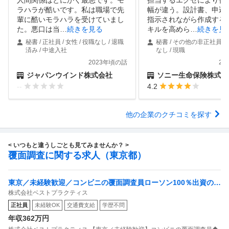
ラハラが酷いです。私は職場で先
幅が違う。設計書、申込
輩に酷いモラハラを受けていまし
指示されながら作成する
た。悪口は当
…
続きを見る
キルを高めら
…
続きを見
秘書 / 正社員 / 女性 / 役職なし / 退職
秘書 / その他の非正社員 / 
済み / 中途入社
なし / 現職
2023年頃の話
20
ジャパンウインド株式会社
ソニー生命保険株式会
--
4.2
他の企業のクチコミを探す
< いつもと違うしごとも見てみませんか？ >
覆面調査に関する求人（東京都）
東京／未経験歓迎／コンビニの覆面調査員ローソン100％出資の安
株式会社ベストプラクティス
定基盤／月５日在宅／残業月10時間
正社員
未経験OK
交通費支給
学歴不問
年収362万円