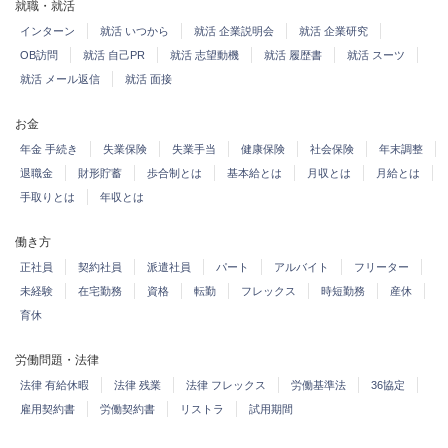
就職・就活
インターン
就活 いつから
就活 企業説明会
就活 企業研究
OB訪問
就活 自己PR
就活 志望動機
就活 履歴書
就活 スーツ
就活 メール返信
就活 面接
お金
年金 手続き
失業保険
失業手当
健康保険
社会保険
年末調整
退職金
財形貯蓄
歩合制とは
基本給とは
月収とは
月給とは
手取りとは
年収とは
働き方
正社員
契約社員
派遣社員
パート
アルバイト
フリーター
未経験
在宅勤務
資格
転勤
フレックス
時短勤務
産休
育休
労働問題・法律
法律 有給休暇
法律 残業
法律 フレックス
労働基準法
36協定
雇用契約書
労働契約書
リストラ
試用期間