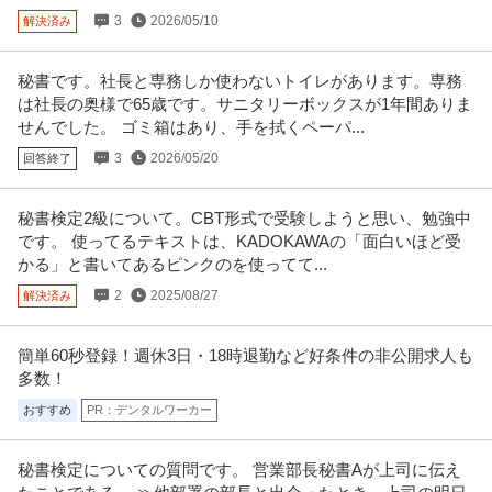
3
2026/05/10
解決済み
年収579万円〜1,002万円
株式会社レオパレス21 【中野】現場品質検査（アパート）◆シニア活躍中｜
残業10h程度｜土日祝｜”
…続きを見る
秘書です。社長と専務しか使わないトイレがあります。専務
提供：doda
は社長の奥様で65歳です。サニタリーボックスが1年間ありま
せんでした。 ゴミ箱はあり、手を拭くペーパ...
この条件の求人をもっと見る
3
2026/05/20
回答終了
秘書検定2級について。CBT形式で受験しようと思い、勉強中
です。 使ってるテキストは、KADOKAWAの「面白いほど受
かる」と書いてあるピンクのを使ってて...
2
2025/08/27
解決済み
簡単60秒登録！週休3日・18時退勤など好条件の非公開求人も
多数！
おすすめ
PR：デンタルワーカー
秘書検定についての質問です。 営業部長秘書Aが上司に伝え