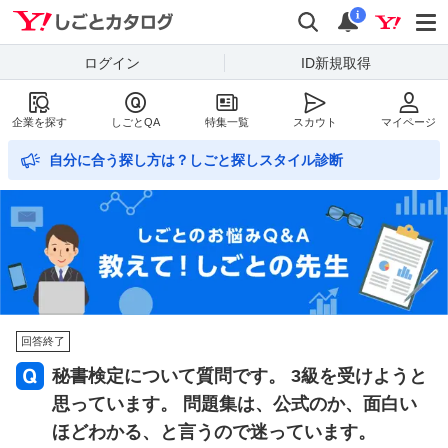
Yahoo!しごとカタログ
検索
通知数
i
ログイン
ID新規取得
企業を探す
しごとQA
特集一覧
スカウト
マイページ
自分に合う探し方は？しごと探しスタイル診断
回答終了
秘書検定について質問です。 3級を受けようと
思っています。 問題集は、公式のか、面白い
ほどわかる、と言うので迷っています。