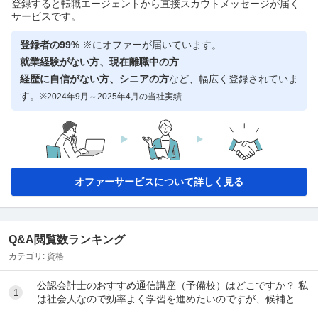
登録すると転職エージェントから直接スカウトメッセージが届く
サービスです。
登録者の99%
※にオファーが届いています。
就業経験がない方、現在離職中の方
経歴に自信がない方、シニアの方
など、幅広く登録されていま
す。
※2024年9月～2025年4月の当社実績
オファーサービスについて詳しく見る
Q&A閲覧数ランキング
カテゴリ:
資格
公認会計士のおすすめ通信講座（予備校）はどこですか？ 私
1
は社会人なので効率よく学習を進めたいのですが、候補とし
てはクレアール、LEC、CPA会計学院、大原...