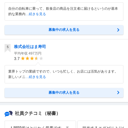
自分の自転車に乗って、飲食店の商品を注文者に届けるというのが基本
的な業務内
…続きを見る
募集中の求人を見る
株式会社はま寿司
5
平均年収
497万円
3.7
業界トップの業績ですので、いつも忙しく、お店には活気があります。
新しいメニ
…続きを見る
募集中の求人を見る
社員クチコミ
（秘書）
人間関係はとにかく最悪です。モ
担当するエグゼにより仕