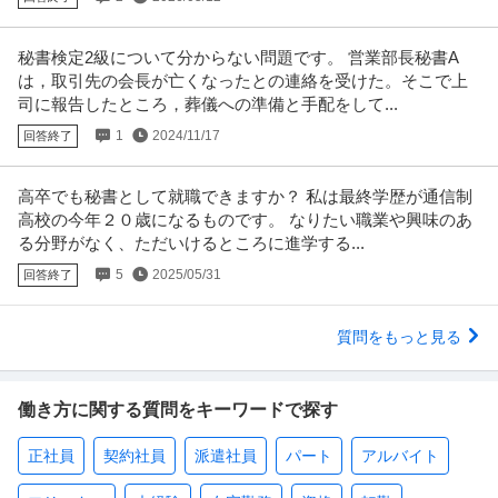
秘書検定2級について分からない問題です。 営業部長秘書A
は，取引先の会長が亡くなったとの連絡を受けた。そこで上
司に報告したところ，葬儀への準備と手配をして...
1
2024/11/17
回答終了
高卒でも秘書として就職できますか？ 私は最終学歴が通信制
高校の今年２０歳になるものです。 なりたい職業や興味のあ
る分野がなく、ただいけるところに進学する...
5
2025/05/31
回答終了
質問をもっと見る
働き方に関する質問をキーワードで探す
正社員
契約社員
派遣社員
パート
アルバイト