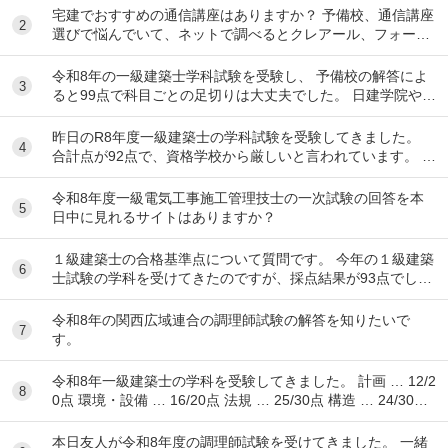
宅建でおすすめの通信講座はありますか？ 予備校、通信講座
2
選びで悩んでいて、ネットで調べるとクレアール、フォーサ
イト、スタディング、TACなど色々出てきて...
令和8年の一級建築士学科試験を受験し、 予備校の解答によ
3
ると99点で科目ごとの足切りは大丈夫でした。 日建学院やX
によると合格最低点予想が高くなると言われ...
昨日のR8年度一級建築士の学科試験を受験してきました。
4
合計点が92点で、資格学校から厳しいと言われています。 製
図の準備は始めるべきでしょうか？ ちな...
令和8年度一級電気工事施工管理技士の一次試験の回答を本
5
日中に見れるサイトはありますか？
１級建築士の合格基準点について質問です。 今年の１級建築
6
士試験の学科を受けてきたのですが、採点結果が93点でし
た。 各予備校の予想される合格基準点は N...
令和8年の関西広域連合の調理師試験の解答を知りたいで
7
す。
令和8年一級建築士の学科を受験してきました。 計画 … 12/2
8
0点 環境・設備 … 16/20点 法規 … 25/30点 構造 … 24/30点
...
本日友人が令和8年度の調理師試験を受けてきました。 一緒