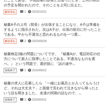
たことである。 ≫他部署の部長と出会ったとき、上司の明日
の予定を聞かれたので、そのことを上司に伝えた。
1
2025/10/21
解決済み
秘書A子の上司（部長）が出張することになり、A子は準備を
するように指示された。次はA子が、出張の前日に行ったこと
である。中から不適当と思われるものを一つ選...
2
2025/06/29
解決済み
秘書検定2級の問題についてです。 『秘書Aが、電話対応の仕
方について新人に指導したことである。不適当なものを選
べ。』 という問題で、選択肢に 「話の途中...
1
2024/09/22
回答終了
秘書の求人に応募したら 「一緒にお風呂とか入ってもらうけ
ど、それは大丈夫？」と面接で言われて泣きながら帰ったと
いう話を聞きました。 友達の同期の話なので、...
3
2026/04/11
回答終了