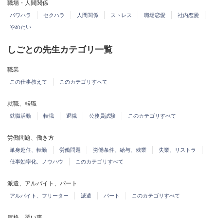
職場・人間関係
パワハラ
セクハラ
人間関係
ストレス
職場恋愛
社内恋愛
やめたい
しごとの先生カテゴリ一覧
職業
この仕事教えて
このカテゴリすべて
就職、転職
就職活動
転職
退職
公務員試験
このカテゴリすべて
労働問題、働き方
単身赴任、転勤
労働問題
労働条件、給与、残業
失業、リストラ
仕事効率化、ノウハウ
このカテゴリすべて
派遣、アルバイト、パート
アルバイト、フリーター
派遣
パート
このカテゴリすべて
資格、習い事