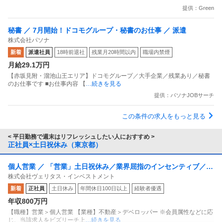
提供：Green
秘書 ／ 7月開始！ドコモグループ・秘書のお仕事 ／ 派遣
株式会社パソナ
新着
派遣社員
18時前退社
残業月20時間以内
職場内禁煙
月給29.1万円
【赤坂見附・溜池山王エリア】ドコモグループ／大手企業／残業あり／秘書
のお仕事です ■お仕事内容 【
…続きを見る
提供：パソナJOBサーチ
この条件の求人をもっと見る
< 平日勤務で週末はリフレッシュしたい人におすすめ >
正社員×土日祝休み（東京都）
個人営業 ／ 「営業」土日祝休み／業界屈指のインセンティブ／残
株式会社ヴェリタス・インベストメント
業月10h
新着
正社員
土日休み
年間休日100日以上
経験者優遇
年収800万円
【職種】営業＞個人営業 【業種】不動産＞デベロッパー ※会員属性などに応
じ、当該求人をビズリーチ上
…続きを見る