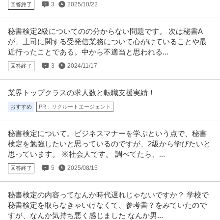
提供：上野グループホールディングス株式会社
3
2025/10/22
回答終了
経理（財務会計） ／ 経理／土日祝休み／服装自由／賞与4か月分
秘書検定2級についてのの分からない問題です。 次は秘書A
株式会社林電子
／平均年齢30代／残業月10時間
が、上司に関する受発信業務について心がけていることや最
正社員
交通費支給
昇給あり
在宅ワーク
近行ったことである。中から不適当と思われる...
年収300万円〜500万円
3
2024/11/17
回答終了
【職種】管理＞経理（財務会計） 【業種】IT・インターネット＞ソフトウエ
ア ※会員属性などに応じ、
…続きを見る
提供：ビズリーチ
業界トップクラスの求人数と転職支援実績！
おすすめ
PR：リクルートエージェント
羽田空港／施設保全サポート年休126日／土日祝休／残業10H以下
株式会社スタッド
／内勤9割／安定性が強みの建コン
正社員
交通費支給
昇給あり
ミドル活躍中
秘書検定について。ビジネスマナーを学ぶという点で、秘書
検定を勉強したいと思っているのですが、2級から学びたいと
年収400万円〜620万円
思っています。 ※社会人です。 調べてたら、...
株式会社スタッド ＜羽田空港＞施設保全サポート◆年休126日／土日祝休／
残業10H以下／内勤9割／
…続きを見る
5
2025/08/15
回答終了
提供：doda
秘書検定の内容ってなんか時代遅れじゃないですか？ 学校で
中野／現場品質検査（アパート）シニア活躍中／残業10h程度／
秘書検定を取らなきゃいけなくて、参考書？をみていたので
株式会社レオパレス21
土日祝／”ホワイト企業”認定企業
すが、なんか気持ち悪く感じました なんか男...
新着
正社員
交通費支給
昇給あり
在宅ワーク