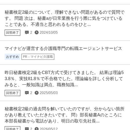
秘書検定2級のについて、理解できない問題があるので質問で
す。 問題 次は、秘書aが日常業務を行う際に気をつけている
ことである。不適当と思われるものをひと...
2
2024/10/05
回答終了
マイナビが運営する介護職専門の転職エージェントサービス
おすすめ
PR：マイナビ介護職
昨日秘書検定2級をCBT方式で受けてきました。 結果は理論5
3.8％、実技81.8％で不合格でした。理論編を詳しく分析して
みると、一般知識は満点、職務知識...
2
2025/05/03
回答終了
秘書検定2級の過去問を解いていたのですが、分からない箇所
があり教えていただきたいです。 問）部長秘書Aのところに
本部長秘書から電話があり、明日の取引先社長...
2
2026/05/12
回答終了