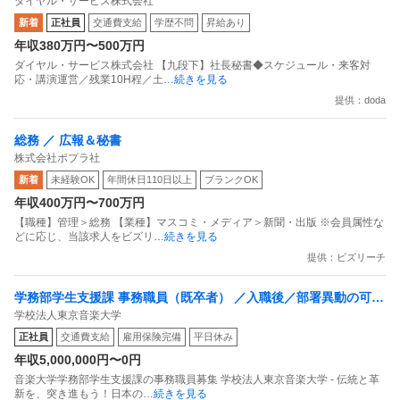
ダイヤル・サービス株式会社
程／土日祝休／えるぼし・健康経営認定
新着
正社員
交通費支給
学歴不問
昇給あり
年収380万円〜500万円
ダイヤル・サービス株式会社 【九段下】社長秘書◆スケジュール・来客対
応・講演運営／残業10H程／土
…続きを見る
提供：doda
総務 ／ 広報＆秘書
株式会社ポプラ社
新着
未経験OK
年間休日110日以上
ブランクOK
年収400万円〜700万円
【職種】管理＞総務 【業種】マスコミ・メディア＞新聞・出版 ※会員属性な
どに応じ、当該求人をビズリ
…続きを見る
提供：ビズリーチ
学務部学生支援課 事務職員（既卒者） ／入職後／部署異動の可能
学校法人東京音楽大学
性あり
正社員
交通費支給
雇用保険完備
平日休み
年収5,000,000円〜0円
音楽大学学務部学生支援課の事務職員募集 学校法人東京音楽大学 - 伝統と革
新を、突き進もう！日本の
…続きを見る