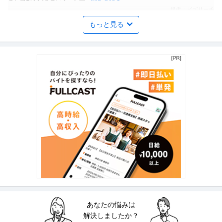
提供：ビズリーチ
もっと見る
商品企画 ／ 「商品企画／マーケティングマネージャー」「たべっ
株式会社ギンビス
子どうぶつ」でお馴染みのお菓子メーカー ギンビス「「しみチョ
正社員
産休・育休実績あり
転勤なし
自社サービス
ココーン」「アスパラガス」などのロングセラー商品を製造／土
年収800万円〜1,200万円
日祝休み／転勤なし／勤務地日本橋」（株式会社ギンビス）
【職種】マーケティング＞商品企画 【業種】メーカー＞食品・飲料 ※会員属
性などに応じ、当該求人をビ
…続きを見る
提供：ビズリーチ
法務・コンプライアンス ／ 「測量士・測量士補・測量助手」最新
ひかり司法書士法人
ドローン・3Dレーザースキャナーを駆使する先進的測量技術者／
正社員
土日休み
高収入
完全週休2日制
創業90年の強固なグループ基盤／京都・丸太町駅徒歩1分／完全週
年収800万円〜1,000万円
休2日（土日祝）
【職種】管理＞法務・コンプライアンス 【業種】士業＞その他 ※会員属性な
どに応じ、当該求人をビズリ
…続きを見る
提供：ビズリーチ
あなたの悩みは
建築施工管理 ／ 建築施工管理（現場所長・所長候補）／転勤なし
解決しましたか？
株式会社トーヨー冨士工
／完全週休2日（土日祝）・年休125日