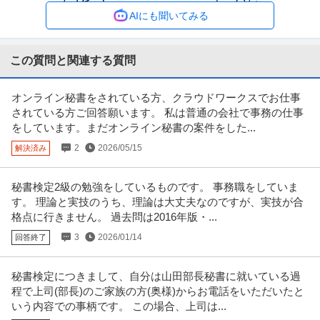
正社員
土日休み
転勤なし
産休・育休実績あり
AIにも聞いてみる
年収800万円〜1,000万円
【職種】施工管理＞建築施工管理 【業種】建設＞建設・建築・土木 ※会員属
性などに応じ、当該求人をビ
…続きを見る
この質問と関連する質問
提供：ビズリーチ
オンライン秘書をされている方、クラウドワークスでお仕事
採用 ／ 「新橋」人事／HR領域 ～代表直下で裁量大／土日祝休み
されている方ご回答願います。 私は普通の会社で事務の仕事
クラウドコンサルティング株式会社
をしています。まだオンライン秘書の案件をした...
新着
正社員
土日休み
フリーランス
年間休日120日以上
2
2026/05/15
解決済み
年収400万円〜500万円
【職種】人事＞採用 【業種】コンサルティング＞コンサルティング ※会員属
性などに応じ、当該求人をビ
…続きを見る
秘書検定2級の勉強をしているものです。 事務職をしていま
提供：ビズリーチ
す。 理論と実技のうち、理論は大丈夫なのですが、実技が合
格点に行きません。 過去問は2016年版・...
年収1000万円も可能×土日祝休み／外国人人材紹介の法人営業／
3
2026/01/14
回答終了
上野グループホールディングス株式会社
マネジメント業務
正社員
交通費支給
土日休み
介護休暇あり
秘書検定につきまして、自分は山田部長秘書に就いている過
月給47万円〜62.5万円
程で上司(部長)のご家族の方(奥様)からお電話をいただいたと
【年収1000万円も可能×土日祝休み】外国人人材紹介の法人営業｜マネジメ
いう内容での事柄です。 この場合、上司は...
ント業務 【高収入！稼ぐな
…続きを見る