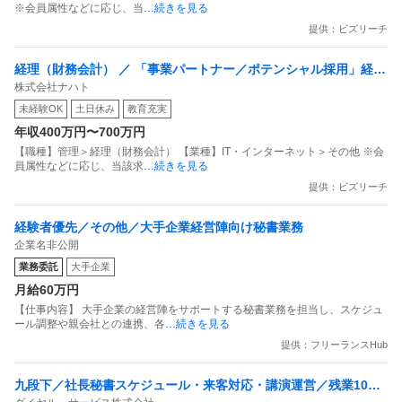
※会員属性などに応じ、当
…続きを見る
提供：ビズリーチ
経理（財務会計） ／ 「事業パートナー／ポテンシャル採用」経理
株式会社ナハト
や事務の枠を超えたキャリアを築いていきたい方募集！
未経験OK
土日休み
教育充実
年収400万円〜700万円
【職種】管理＞経理（財務会計） 【業種】IT・インターネット＞その他 ※会
員属性などに応じ、当該求
…続きを見る
提供：ビズリーチ
経験者優先／その他／大手企業経営陣向け秘書業務
企業名非公開
業務委託
大手企業
月給60万円
【仕事内容】 大手企業の経営陣をサポートする秘書業務を担当し、スケジュ
ール調整や親会社との連携、各
…続きを見る
提供：フリーランスHub
九段下／社長秘書スケジュール・来客対応・講演運営／残業10H