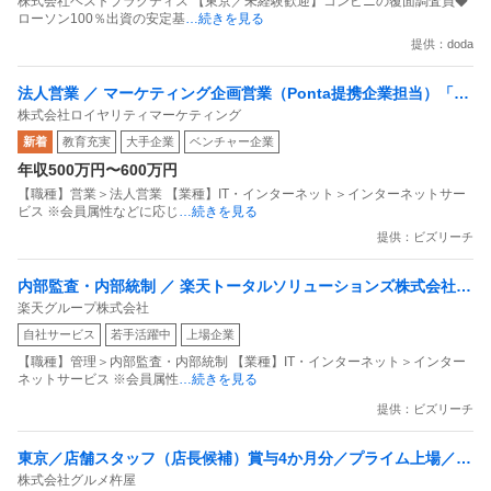
株式会社ベストプラクティス 【東京／未経験歓迎】コンビニの覆面調査員◆
ローソン100％出資の安定基
…続きを見る
提供：doda
法人営業 ／ マーケティング企画営業（Ponta提携企業担当）「国
株式会社ロイヤリティマーケティング
内最大級の共通ポイントサービスを展開／無駄のない消費社会を
新着
教育充実
大手企業
ベンチャー企業
目指すデータマーケティングカンパニー」
年収500万円〜600万円
【職種】営業＞法人営業 【業種】IT・インターネット＞インターネットサー
ビス ※会員属性などに応じ
…続きを見る
提供：ビズリーチ
内部監査・内部統制 ／ 楽天トータルソリューションズ株式会社
楽天グループ株式会社
戦略事業コンプライアンス支援部 業務統制支援課：ショップコン
自社サービス
若手活躍中
上場企業
プライアンス推進担当（SBCSD）
【職種】管理＞内部監査・内部統制 【業種】IT・インターネット＞インター
ネットサービス ※会員属性
…続きを見る
提供：ビズリーチ
東京／店舗スタッフ（店長候補）賞与4か月分／プライム上場／残
株式会社グルメ杵屋
業月15H以下／新店オープン多数