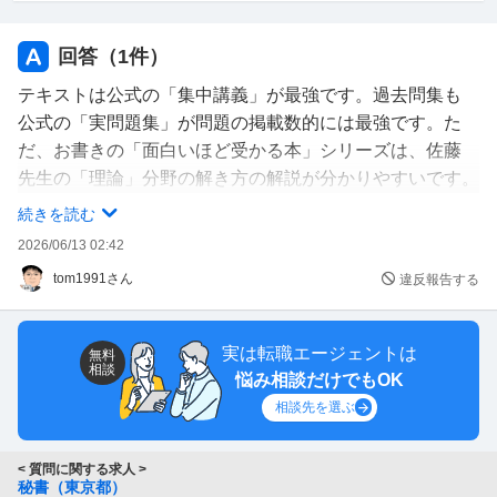
回答（
1
件）
テキストは公式の「集中講義」が最強です。過去問集も
公式の「実問題集」が問題の掲載数的には最強です。た
だ、お書きの「面白いほど受かる本」シリーズは、佐藤
先生の「理論」分野の解き方の解説が分かりやすいです。
暗記でイケる「実技」は取れても、秘書の考え方を問わ
続きを読む
れる「理論」で落ちる人は結構少なくないので・・・
2026/06/13 02:42
tom1991さん
違反報告する
実は転職エージェントは
無料
相談
悩み相談だけでもOK
相談先を選ぶ
< 質問に関する求人 >
秘書（東京都）