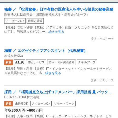
秘書 ／ 「役員秘書」日本有数の医療法人を率いる役員の秘書業務
医療法人社団高邦会（国際医療福祉大学・高邦会グループ）
U・IターンOK
職場内禁煙
【職種】管理＞秘書 【業種】メディカル＞病院・クリニック ※会員属性など
に応じ、当該求人をビズリー
…続きを見る
提供：ビズリーチ
秘書 ／ エグゼクティブアシスタント（代表秘書）
株式会社Kiva
新着
正社員
自社サービス
産休・育休実績あり
スキルアップ
【職種】管理＞秘書 【業種】IT・インターネット＞インターネットサービス
※会員属性などに応じ、当
…続きを見る
提供：ビズリーチ
採用 ／ 「福岡拠点立ち上げコアメンバー」採用担当 兼 バックオ
ULTRA SOCIAL株式会社
フィス／IPOを目指す急成長ベンチャーで拠点の未来を創る
新着
未経験OK
U・IターンOK
リモートワーク
年収300万円〜600万円
【職種】人事＞採用 【業種】IT・インターネット＞インターネットサービス