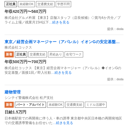
正社員
未経験OK
交通費支給
学歴不問
年収420万円〜560万円
株式会社グルメ杵屋 【東京】店舗スタッフ（店長候補）◇賞与4か月分／プ
ライム上場／残業月15H以下
…続きを見る
提供：doda
東京／経営企画マネージャー（アパレル）イオンGの安定基盤／
株式会社コックス
面接1回／即入社歓迎
新着
正社員
交通費支給
昇給あり
在宅ワーク
年収500万円〜700万円
株式会社コックス 【東京】経営企画マネージャー（アパレル）◆イオンGの
安定基盤／面接1回／即入社歓
…続きを見る
提供：doda
建物管理
シンテイ警備株式会社 松戸支社
新着
パート・アルバイト
未経験OK
交通費支給
ミドル活躍中
日給1.5万円
日本橋駅前での再開発に伴う人・車の誘導 東京都中央区日本橋の再開発地区
での交通誘導警備をお任せいた
…続きを見る