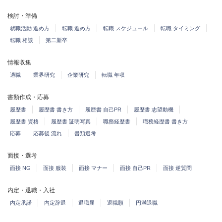
検討・準備
就職活動 進め方
転職 進め方
転職 スケジュール
転職 タイミング
転職 相談
第二新卒
情報収集
適職
業界研究
企業研究
転職 年収
書類作成・応募
履歴書
履歴書 書き方
履歴書 自己PR
履歴書 志望動機
履歴書 資格
履歴書 証明写真
職務経歴書
職務経歴書 書き方
応募
応募後 流れ
書類選考
面接・選考
面接 NG
面接 服装
面接 マナー
面接 自己PR
面接 逆質問
内定・退職・入社
内定承諾
内定辞退
退職届
退職願
円満退職