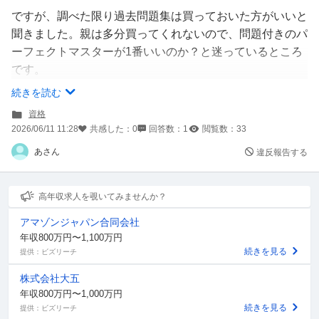
ですが、調べた限り過去問題集は買っておいた方がいいと
聞きました。親は多分買ってくれないので、問題付きのパ
ーフェクトマスターが1番いいのか？と迷っているところ
です。
続きを読む
資格
公式の「集中講義」「パーフェクトマスター」「クイック
2026/06/11 11:28
共感した：
0
回答数：
1
閲覧数：
33
マスター」と、「3級面白いほどわかる」のどれがいいの
あさん
違反報告する
でしょうか？
高年収求人を覗いてみませんか？
アマゾンジャパン合同会社
年収800万円〜1,100万円
続きを見る
提供：ビズリーチ
株式会社大五
年収800万円〜1,000万円
続きを見る
提供：ビズリーチ