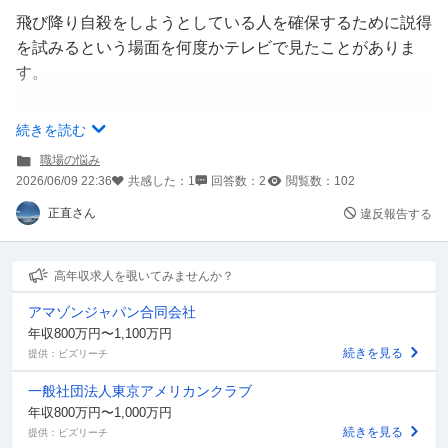
飛び降り自殺をしようとしている人を確保するために説得
を試みるという場面を何度かテレビで見たことがありま
す。
基本的にはその人に対して自殺を思いとどまらせるための
続きを読む
説得であったり、もしくは保護、確保の準備が整うまでの
職場の悩み
時間稼ぎであったりがほとんどだと思います。
2026/06/09 22:36
共感した：
1
回答数：
2
閲覧数：
102
正直さん
違反報告する
この時、警察官はどんなことを話すんでしょうか。
高年収求人を覗いてみませんか？
アマゾンジャパン合同会社
これって、要は文字通り崖っぷちに立っていて、数cm先
年収800万円〜1,100万円
に死が待っているような、そんな人達に向ける、命をかけ
続きを見る
提供：ビズリーチ
た「どしたん話聞こか？」なわけで。
一般社団法人東京アメリカンクラブ
年収800万円〜1,000万円
第一、その人は相応の覚悟があって崖っぷちに立っている
続きを見る
提供：ビズリーチ
わけです。そんな人の興味を引くように、思い留まらせる