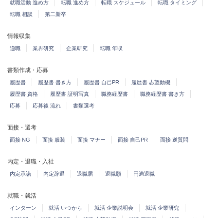
就職活動 進め方
転職 進め方
転職 スケジュール
転職 タイミング
転職 相談
第二新卒
情報収集
適職
業界研究
企業研究
転職 年収
書類作成・応募
履歴書
履歴書 書き方
履歴書 自己PR
履歴書 志望動機
履歴書 資格
履歴書 証明写真
職務経歴書
職務経歴書 書き方
応募
応募後 流れ
書類選考
面接・選考
面接 NG
面接 服装
面接 マナー
面接 自己PR
面接 逆質問
内定・退職・入社
内定承諾
内定辞退
退職届
退職願
円満退職
就職・就活
インターン
就活 いつから
就活 企業説明会
就活 企業研究