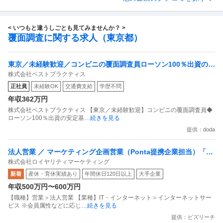
< いつもと違うしごとも見てみませんか？ >
覆面調査に関する求人（東京都）
東京／未経験歓迎／コンビニの覆面調査員ローソン100％出資の安
株式会社ベストプラクティス
定基盤／月５日在宅／残業月10時間
正社員
未経験OK
交通費支給
学歴不問
年収362万円
株式会社ベストプラクティス 【東京／未経験歓迎】コンビニの覆面調査員◆
ローソン100％出資の安定基
…続きを見る
提供：doda
法人営業 ／ マーケティング企画営業（Ponta提携企業担当）「国
株式会社ロイヤリティマーケティング
内最大級の共通ポイントサービスを展開／無駄のない消費社会を
新着
産休・育休実績あり
年間休日120日以上
大手企業
目指すデータマーケティングカンパニー」
年収500万円〜600万円
【職種】営業＞法人営業 【業種】IT・インターネット＞インターネットサー
ビス ※会員属性などに応じ
…続きを見る
提供：ビズリーチ