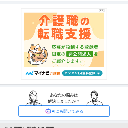
正社員
土日休み
ベンチャー企業
年間休日110日以上
年収400万円〜600万円
【職種】デジタルマーケティング＞Web広告運用・SEO 【業種】IT・インタ
ーネット＞その他 ※会
…続きを見る
提供：ビズリーチ
タクシードライバー／未経験OK！寮完備！電話面接OK！
国産自動車交通株式会社｟東京無線グループ｠
正社員
未経験OK
交通費支給
ミドル活躍中
月給24.9万円〜60万円
【契約期間】 期間の定めなし 具体的な仕事内容 「営業エリア」 東京23区・
三鷹市・武蔵野市。給与
…続きを見る
提供：P-CHAN TAXI
調理師／調理スタッフ／無資格可
あなたの悩みは
エームサービス株式会社 警視庁警察学校内の厨房
解決しましたか？
正社員
未経験OK
交通費支給
社会保険完備
月給25万円〜27万円
AIにも聞いてみる
【府中市朝日町】年間休日122日◎賞与あり☆各種手当・研修制度も充実◎
正職員の調理スタッフとして一
…続きを見る
提供：ジョブメドレー