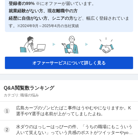
登録者の99%
※にオファーが届いています。
就業経験がない方、現在離職中の方
経歴に自信がない方、シニアの方
など、幅広く登録されていま
す。
※2024年9月～2025年4月の当社実績
オファーサービスについて詳しく見る
Q&A閲覧数ランキング
カテゴリ:
職場の悩み
広島カープのゾンビたばこ事件はうやむやになりますか。K
1
選手やY選手は名前が上がってしましたよね。
水ダウのはっしーはっぴーの件、「うちの職場にもこういう
2
人いて笑えない」っていう共感のポストがツイッターやyout