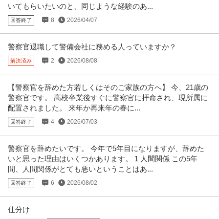
いてもらいたいのと、同じような経験のあ...
8
2026/04/07
回答終了
警察官退職して警備会社に務める人っていますか？
2
2026/08/08
解決済み
【警察官を辞めた方若しくはそのご家族の方へ】 今、21歳の
警察官です。 高校卒業後すぐに警察官に拝命され、現所属に
配置されました。 来年か再来年の春に...
4
2026/07/03
回答終了
警察官を辞めたいです。 今年で5年目になりますが、辞めた
いと思った理由はいくつかあります。 1 人間関係 この5年
間、人間関係がとても悪いということはあ...
6
2026/08/02
回答終了
仕分け