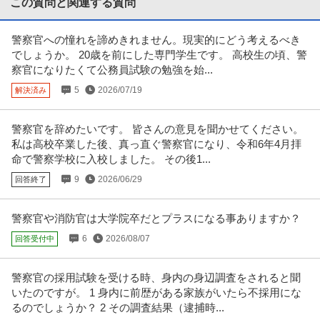
この質問と関連する質問
建設コンサルタント ／ 「未来の代表候補 ／ 機械設備設計」60年
警察官への憧れを諦めきれません。現実的にどう考えるべき
株式会社樹設計
続く技術のバトンを継ぐ／経営幹部募集／官公庁案件100％（警察
でしょうか。 20歳を前にした専門学生です。 高校生の頃、警
職場内禁煙
署や学校等の改修）
察官になりたくて公務員試験の勉強を始...
年収800万円〜1,000万円
5
2026/07/19
解決済み
【職種】建築・土木＞建設コンサルタント 【業種】建設＞建設・建築・土木
※会員属性などに応じ、当該
…続きを見る
提供：ビズリーチ
警察官を辞めたいです。 皆さんの意見を聞かせてください。
私は高校卒業した後、真っ直ぐ警察官になり、令和6年4月拝
神田／在宅勤務可／設備設計面接1回／上流工程から参画／公共施
命で警察学校に入校しました。 その後1...
株式会社マルタ設計
設8割・大和ハウスG／土日祝休
9
2026/06/29
回答終了
新着
正社員
交通費支給
学歴不問
昇給あり
年収400万円〜600万円
警察官や消防官は大学院卒だとプラスになる事ありますか？
株式会社マルタ設計 【神田/在宅勤務可】設備設計◆面接1回／上流工程から
参画／公共施設8割・大和ハ
…続きを見る
6
2026/08/07
回答受付中
提供：doda
警察官の採用試験を受ける時、身内の身辺調査をされると聞
茗荷谷／意匠設計官公庁関連施設の設計官公庁との取引多数／資
いたのですが。 1 身内に前歴がある家族がいたら不採用にな
株式会社泉創建エンジニアリング
格取得支援有／一級建築士／土日祝休
るのでしょうか？ 2 その調査結果（逮捕時...
正社員
交通費支給
学歴不問
昇給あり