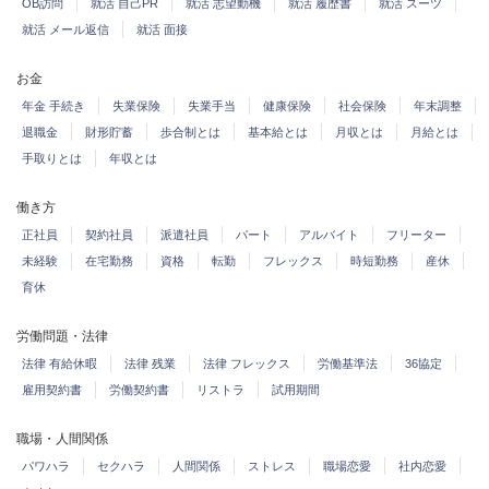
OB訪問
就活 自己PR
就活 志望動機
就活 履歴書
就活 スーツ
就活 メール返信
就活 面接
お金
年金 手続き
失業保険
失業手当
健康保険
社会保険
年末調整
退職金
財形貯蓄
歩合制とは
基本給とは
月収とは
月給とは
手取りとは
年収とは
働き方
正社員
契約社員
派遣社員
パート
アルバイト
フリーター
未経験
在宅勤務
資格
転勤
フレックス
時短勤務
産休
育休
労働問題・法律
法律 有給休暇
法律 残業
法律 フレックス
労働基準法
36協定
雇用契約書
労働契約書
リストラ
試用期間
職場・人間関係
パワハラ
セクハラ
人間関係
ストレス
職場恋愛
社内恋愛