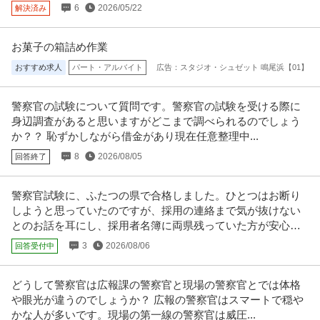
6
2026/05/22
解決済み
年収600万円〜700万円
株式会社泉創建エンジニアリング 【茗荷谷】意匠設計◆官公庁関連施設の設
計◆官公庁との取引多数／資格
…続きを見る
お菓子の箱詰め作業
提供：doda
おすすめ求人
パート・アルバイト
広告：スタジオ・シュゼット 鳴尾浜【01】
東京／東日本橋／建築積算（商業施設・府庁など）年休121日(土
株式会社綜合積算
日祝)／福利厚生充実！転勤無
警察官の試験について質問です。警察官の試験を受ける際に
身辺調査があると思いますがどこまで調べられるのでしょう
新着
正社員
未経験OK
交通費支給
昇給あり
か？？ 恥ずかしながら借金があり現在任意整理中...
年収500万円〜600万円
株式会社綜合積算 【東京／東日本橋】建築積算（商業施設・府庁など）◆年
8
2026/08/05
回答終了
休121日(土日祝)／福利厚
…続きを見る
提供：doda
警察官試験に、ふたつの県で合格しました。ひとつはお断り
しようと思っていたのですが、採用の連絡まで気が抜けない
電気工事の職人・職長／賞与年4~7か月夜勤なし公共工事のみほぼ
とのお話を耳にし、採用者名簿に両県残っていた方が安心な
日東電工株式会社
東京23区内のみ元請会社の職人
のかと思いました。
3
2026/08/06
昇給あり
回答受付中
資格取得支援制度
夜勤なし
【職種】建築・土木＞その他 【業種】建設＞設備・電気 ※会員属性などに応
じ、当該求人をビズリーチ上
…続きを見る
どうして警察官は広報課の警察官と現場の警察官とでは体格
提供：ビズリーチ
や眼光が違うのでしょうか？ 広報の警察官はスマートで穏や
かな人が多いです。現場の第一線の警察官は威圧...