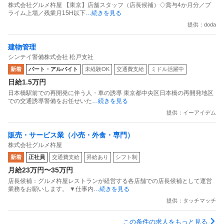
株式会社グルメ杵屋 【東京】店舗スタッフ（店長候補）◇賞与4か月分／プ
ライム上場／残業月15H以下
…続きを見る
提供：doda
建物管理
シンテイ警備株式会社 松戸支社
新着
パート・アルバイト
未経験OK
交通費支給
ミドル活躍中
日給1.5万円
日本橋駅前での再開発に伴う人・車の誘導 東京都中央区日本橋の再開発地区
での交通誘導警備をお任せいた
…続きを見る
提供：イーアイデム
販売・サービス業（小売・外食・専門）
株式会社グルメ杵屋
新着
正社員
交通費支給
昇給あり
シフト制
月給23万円〜35万円
店長候補：グルメ杵屋レストランが経営する各店舗での店長候補として運営
業務をお願いします。 ▼仕事内
…続きを見る
提供：タッチマッチ
この条件の求人をもっと見る