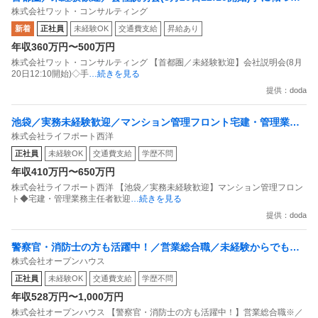
株式会社ワット・コンサルティング
て働く／研修制度／土日祝休
新着
正社員
未経験OK
交通費支給
昇給あり
年収360万円〜500万円
株式会社ワット・コンサルティング 【首都圏／未経験歓迎】会社説明会(8月
20日12:10開始)◇手
…続きを見る
提供：doda
池袋／実務未経験歓迎／マンション管理フロント宅建・管理業務
株式会社ライフポート西洋
主任者歓迎／年休124日／ノルマなし
正社員
未経験OK
交通費支給
学歴不問
年収410万円〜650万円
株式会社ライフポート西洋 【池袋／実務未経験歓迎】マンション管理フロン
ト◆宅建・管理業務主任者歓迎
…続きを見る
提供：doda
警察官・消防士の方も活躍中！／営業総合職／未経験からでも固
株式会社オープンハウス
定給36万円スタート！！
正社員
未経験OK
交通費支給
学歴不問
年収528万円〜1,000万円
株式会社オープンハウス 【警察官・消防士の方も活躍中！】営業総合職※／