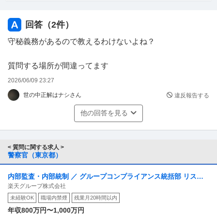
ように、尚且つ興奮させないように話さなければいけな
い。それが出来なかったペナルティは「目の前で命が消え
回答（
2
件）
る」。
守秘義務があるので教えるわけないよね？
そんな時に何を話せばいいかなんて、素人目には考えもつ
質問する場所が間違ってます
かないし、きっと誰でもできるようなことではないと思い
2026/06/09 23:27
ます。
世の中正解はナシさん
違反報告する
こういった際の対応ってどんなものが挙げられるのでしょ
他の回答を見る
うか？それこそ、警察学校で習ったりするから、案外誰で
もできちゃうレベルなのでしょうか？
それとも、そういった説得のスペシャリストみたいな人が
< 質問に関する求人 >
警察官（東京都）
選ばれたりするのか、どっちなのかなと気になって質問し
てみました。
内部監査・内部統制 ／ グループコンプライアンス統括部 リスク
楽天グループ株式会社
管理部 照会管理課：照会担当（RMD）
未経験OK
職場内禁煙
残業月20時間以内
年収800万円〜1,000万円