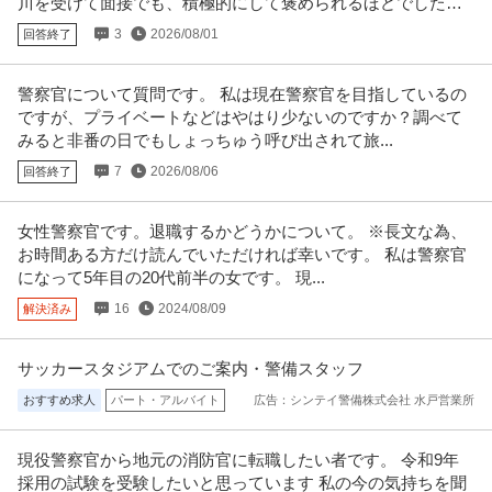
川を受けて面接でも、積極的にして褒められるほどでした
が、落ちました。
3
2026/08/01
回答終了
警察官について質問です。 私は現在警察官を目指しているの
ですが、プライベートなどはやはり少ないのですか？調べて
みると非番の日でもしょっちゅう呼び出されて旅...
7
2026/08/06
回答終了
女性警察官です。退職するかどうかについて。 ※長文な為、
お時間ある方だけ読んでいただければ幸いです。 私は警察官
になって5年目の20代前半の女です。 現...
16
2024/08/09
解決済み
サッカースタジアムでのご案内・警備スタッフ
おすすめ求人
パート・アルバイト
広告：シンテイ警備株式会社 水戸営業所
現役警察官から地元の消防官に転職したい者です。 令和9年
採用の試験を受験したいと思っています 私の今の気持ちを聞