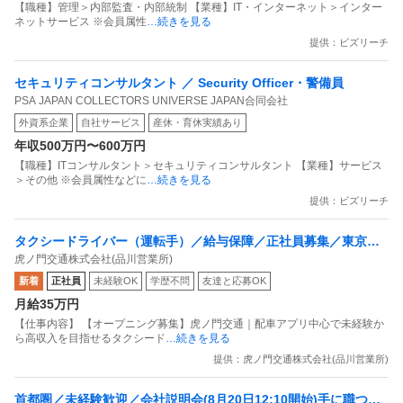
【職種】管理＞内部監査・内部統制 【業種】IT・インターネット＞インター
ネットサービス ※会員属性
…続きを見る
提供：ビズリーチ
セキュリティコンサルタント ／ Security Officer・警備員
PSA JAPAN COLLECTORS UNIVERSE JAPAN合同会社
外資系企業
自社サービス
産休・育休実績あり
年収500万円〜600万円
【職種】ITコンサルタント＞セキュリティコンサルタント 【業種】サービス
＞その他 ※会員属性などに
…続きを見る
提供：ビズリーチ
タクシードライバー（運転手）／給与保障／正社員募集／東京都
虎ノ門交通株式会社(品川営業所)
品川区／虎ノ門交通株式会社(品川営業所)_8531／東京都
新着
正社員
未経験OK
学歴不問
友達と応募OK
月給35万円
【仕事内容】 【オープニング募集】虎ノ門交通｜配車アプリ中心で未経験か
ら高収入を目指せるタクシード
…続きを見る
提供：虎ノ門交通株式会社(品川営業所)
首都圏／未経験歓迎／会社説明会(8月20日12:10開始)手に職つけ