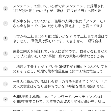
ubeのコメント欄に多すぎてそっちに驚いて...
メンズエステで働いている者です メンズエステに採用され、
3
1回だけ出勤したのですが、研修（店長が担当）の際や出勤
時に「元々デリをやっていたなら」という理由で...
私が車を持っていないと、職場の人間が私に「アンタ、たく
4
さん金を持っているのだから車を買えよ。」と言って来ま
す。 でも なんで しんどい思いをして働いた金で...
47才から正社員は不可能に近いかな？ まず正社員で介護はで
5
きません。 警備員は難しいです。できません。 運送会社の
運転手は無理です。できません 過去にうつ...
佐藤二朗氏を擁護している人に質問です。 自分が会社員だと
6
して 人に言いたくない事情（病気や家族の事情など）があ
り、上司や総務等に相談した結果、仕事内容を...
「地震大丈夫？」がうざい件 SNSで安全圏からつぶやいてる
7
のもそうだし、職場で熊本地震直後に熊本工場に電話して
「うるさい！今それどころじゃないんだよ！」...
一般人に紛れている隠れ金持ちの特徴を教えてください 「こ
8
の人の実家はかなり金持ちでかなり裕福な隠れお嬢さまなん
だな」とわかる特徴を教えてください 私の...
令和8年熊本地震について オンワードホールディングスは、
9
令和8年熊本自身で、大震災の余波の可能性が高い中、従業
員に売上金の確保（金庫への預け入れ）を優先さ...