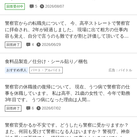
この条件の求人をもっと見る
5
2026/08/07
回答受付中
警察官からの転職先について。 今、高卒ストレートで警察官
に拝命され、2年が経過しました。 現場に出て粗方の仕事内
容も覚え、自分で言うのも難ですが割と評価して頂いてる方
だと思います。
4
2026/06/29
回答終了
食料品製造／仕分け・シール貼り／梱包
おすすめ求人
パート・アルバイト
広告：バイトル
警察官の休職後の復帰について。 現在、うつ病で警察官の仕
事を休職しています。 私は高卒、21歳の女性で、今年で勤務
3年目です。 うつ病になった理由は人間...
6
2026/07/02
回答終了
警察官受かるか不安です。どうしたら警察に受かりますか？
また、何回も受けて警察になる人はいますか？ 警視庁、神奈