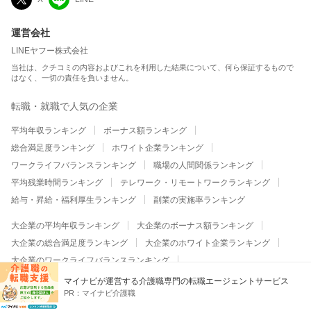
運営会社
LINEヤフー株式会社
当社は、クチコミの内容およびこれを利用した結果について、何ら保証するもので
はなく、一切の責任を負いません。
転職・就職で人気の企業
平均年収ランキング
ボーナス額ランキング
総合満足度ランキング
ホワイト企業ランキング
ワークライフバランスランキング
職場の人間関係ランキング
平均残業時間ランキング
テレワーク・リモートワークランキング
給与・昇給・福利厚生ランキング
副業の実施率ランキング
大企業の平均年収ランキング
大企業のボーナス額ランキング
大企業の総合満足度ランキング
大企業のホワイト企業ランキング
大企業のワークライフバランスランキング
大企業の職場の人間関係ランキング
マイナビが運営する介護職専門の転職エージェントサービス
PR：
マイナビ介護職
大企業の平均残業時間ランキング