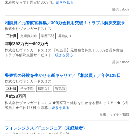
未経験からでも固定給36万円
…続きを見る
提供：doda
相談員／元警察官募集／300万会員を突破！トラブル解決支援サー
株式会社ヴァンガードスミス
ビス／土日祝休・年間休日128日
正社員
交通費支給
学歴不問
昇給あり
年収392万円〜602万円
株式会社ヴァンガードスミス 【相談員】元警察官募集｜300万会員を突破！
トラブル解決支援サービス｜
…続きを見る
提供：doda
警察官の経験を生かせる新キャリア／「相談員」／年休128日
株式会社ヴァンガードスミス
正社員
学歴不問
転勤なし
寮完備
月給28万円
株式会社ヴァンガードスミス ◆警察官の経験を生かせる新キャリア！◆【相
談員】★年休128日 ※応募
…続きを見る
提供：マイナビ転職
フォレンジクス／Fエンジニア（未経験者）