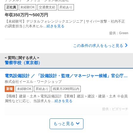
デジタルデータソリューション株式会社
正社員
未経験OK
交通費支給
昇給あり
年収350万円〜500万円
【未経験可】デジタルフォレンジックエンジニア | サイバー攻撃・社内不正
の調査担当 | 六本木ヒル
…続きを見る
提供：Green
この条件の求人をもっと見る
< 質問に関する求人 >
警察学校（東京都）
電気設備設計 ／ 「設備設計・監理／マネージャー候補」官公庁・
株式会社イーエル・ワークショップ
民間施設中心／少数精鋭の設計事務所昇給年1回・賞与年2回／年
新着
未経験OK
昇給あり
残業月20時間以内
休130日
【職種】建築・土木＞電気設備設計 【業種】建設＞建設・建築・土木 ※会員
属性などに応じ、当該求人を
…続きを見る
提供：ビズリーチ
Web広告運用・SEO ／ 「データリカバリー／フォレンジクス」
もっと見る
デジタルデータソリューション株式会社
マーケティング