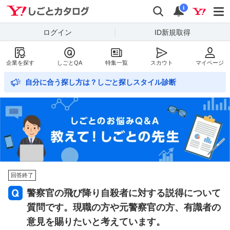
Yahoo!しごとカタログ
検索
通知数
i
ログイン
ID新規取得
企業を探す
しごとQA
特集一覧
スカウト
マイページ
自分に合う探し方は？しごと探しスタイル診断
回答終了
警察官の飛び降り自殺者に対する説得について
質問です。現職の方や元警察官の方、有識者の
意見を賜りたいと考えています。