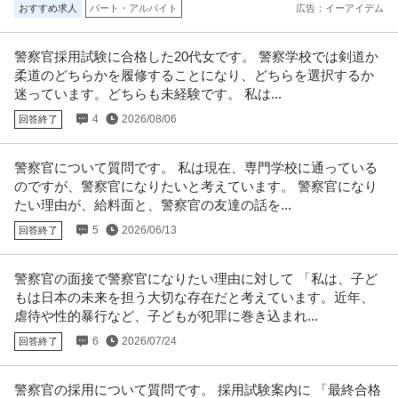
おすすめ求人
パート・アルバイト
広告：イーアイデム
警察官採用試験に合格した20代女です。 警察学校では剣道か
柔道のどちらかを履修することになり、どちらを選択するか
迷っています。どちらも未経験です。 私は...
4
2026/08/06
回答終了
警察官について質問です。 私は現在、専門学校に通っている
のですが、警察官になりたいと考えています。 警察官になり
たい理由が、給料面と、警察官の友達の話を...
5
2026/06/13
回答終了
警察官の面接で警察官になりたい理由に対して 「私は、子ど
もは日本の未来を担う大切な存在だと考えています。近年、
虐待や性的暴行など、子どもが犯罪に巻き込まれ...
6
2026/07/24
回答終了
警察官の採用について質問です。 採用試験案内に 「最終合格