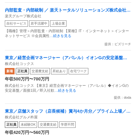
内部監査・内部統制 ／ 楽天トータルソリューションズ株式会社
楽天グループ株式会社
戦略事業コンプライアンス支援部 業務統制支援課：ショップコン
自社サービス
若手活躍中
上場企業
プライアンス推進担当（SBCSD）
【職種】管理＞内部監査・内部統制 【業種】IT・インターネット＞インター
ネットサービス ※会員属性
…続きを見る
提供：ビズリーチ
東京／経営企画マネージャー（アパレル）イオンGの安定基盤／
株式会社コックス
面接1回／即入社歓迎
新着
正社員
交通費支給
昇給あり
在宅ワーク
年収500万円〜700万円
株式会社コックス 【東京】経営企画マネージャー（アパレル）◆イオンGの
安定基盤／面接1回／即入社歓
…続きを見る
提供：doda
東京／店舗スタッフ（店長候補）賞与4か月分／プライム上場／残
株式会社グルメ杵屋
業月15H以下／新店オープン多数
正社員
未経験OK
交通費支給
学歴不問
年収420万円〜560万円