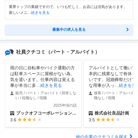
業界トップの業績ですので、いつも忙しく、お店には活気があります。
新しいメニ
…続きを見る
募集中の求人を見る
社員クチコミ
（パート・アルバイト）
雨の日に自転車やバイク通勤の方
アルバイトとして働いて
は駐車スペースに屋根がない為、
本的に残業なしで有休も
気を遣います。仕事内容は覚える
いです。冠婚葬祭だけで
事が本当に多
…
続きを見る
な用事が入っ
…
続きを見
販売 / パート・アルバイト / 回答しな
接客 / パート・アルバイト /
い / 役職なし / 現職
職なし / 現職
2025年頃の話
20
ブックオフコーポレーション株式会社
株式会社良品計画
3.6
3.5
他の企業のクチコミを探す