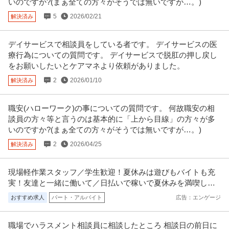
いのですか?(まぁ全ての方々がそうでは無いですが…。)
日給1.8万円
5
2026/02/21
解決済み
健診「巡回」・保健指導
提供：MRT看護師
デイサービスで相談員をしている者です。 デイサービスの医
この条件の求人をもっと見る
療行為についての質問です。 デイサービスで脱肛の押し戻し
をお願いしたいとケアマネより依頼がありました。
2
2026/01/10
解決済み
職安(ハローワーク)の事についての質問です。 何故職安の相
談員の方々等と言うのは基本的に「上から目線」の方々が多
いのですか?(まぁ全ての方々がそうでは無いですが…。)
2
2026/04/25
解決済み
現場軽作業スタッフ／学生歓迎！夏休みは遊びもバイトも充
実！友達と一緒に働いて／日払いで稼いで夏休みを満喫しよ
う！
おすすめ求人
パート・アルバイト
広告：エンゲージ
職場でハラスメント相談員に相談したところ 相談日の前日に