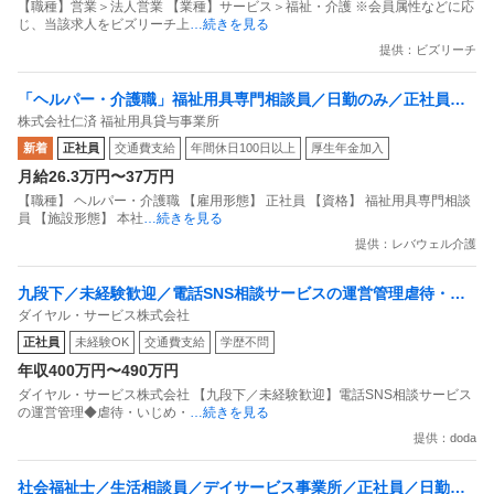
【職種】営業＞法人営業 【業種】サービス＞福祉・介護 ※会員属性などに応
じ、当該求人をビズリーチ上
…続きを見る
提供：ビズリーチ
「ヘルパー・介護職」福祉用具専門相談員／日勤のみ／正社員／
株式会社仁済 福祉用具貸与事業所
年休120日以上！
新着
正社員
交通費支給
年間休日100日以上
厚生年金加入
月給26.3万円〜37万円
【職種】 ヘルパー・介護職 【雇用形態】 正社員 【資格】 福祉用具専門相談
員 【施設形態】 本社
…続きを見る
提供：レバウェル介護
九段下／未経験歓迎／電話SNS相談サービスの運営管理虐待・い
ダイヤル・サービス株式会社
じめ・子育て相談等／設立50年
正社員
未経験OK
交通費支給
学歴不問
年収400万円〜490万円
ダイヤル・サービス株式会社 【九段下／未経験歓迎】電話SNS相談サービス
の運営管理◆虐待・いじめ・
…続きを見る
提供：doda
社会福祉士／生活相談員／デイサービス事業所／正社員／日勤の