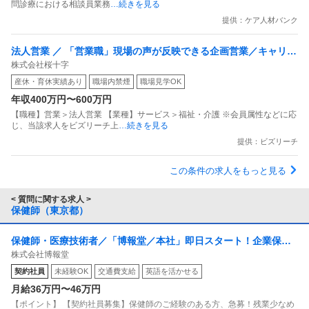
問診療における相談員業務
…続きを見る
提供：ケア人材バンク
法人営業 ／ 「営業職」現場の声が反映できる企画営業／キャリア
株式会社桜十字
アップできる入居営業職（入居相談員）
産休・育休実績あり
職場内禁煙
職場見学OK
年収400万円〜600万円
【職種】営業＞法人営業 【業種】サービス＞福祉・介護 ※会員属性などに応
じ、当該求人をビズリーチ上
…続きを見る
提供：ビズリーチ
この条件の求人をもっと見る
< 質問に関する求人 >
保健師（東京都）
保健師・医療技術者／「博報堂／本社」即日スタート！企業保健
株式会社博報堂
師のお仕事…
契約社員
未経験OK
交通費支給
英語を活かせる
月給36万円〜46万円
【ポイント】 【契約社員募集】保健師のご経験のある方、急募！残業少なめ