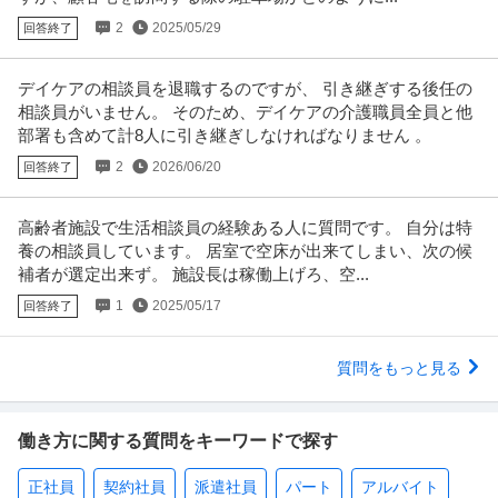
2
2025/05/29
回答終了
デイケアの相談員を退職するのですが、 引き継ぎする後任の
相談員がいません。 そのため、デイケアの介護職員全員と他
部署も含めて計8人に引き継ぎしなければなりません 。
2
2026/06/20
回答終了
高齢者施設で生活相談員の経験ある人に質問です。 自分は特
養の相談員しています。 居室で空床が出来てしまい、次の候
補者が選定出来ず。 施設長は稼働上げろ、空...
1
2025/05/17
回答終了
質問をもっと見る
働き方に関する質問をキーワードで探す
正社員
契約社員
派遣社員
パート
アルバイト