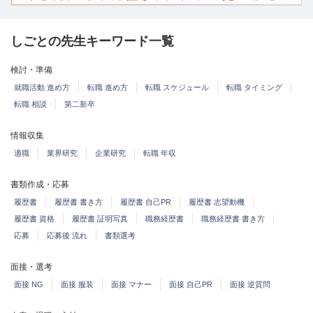
しごとの先生キーワード一覧
検討・準備
就職活動 進め方
転職 進め方
転職 スケジュール
転職 タイミング
転職 相談
第二新卒
情報収集
適職
業界研究
企業研究
転職 年収
書類作成・応募
履歴書
履歴書 書き方
履歴書 自己PR
履歴書 志望動機
履歴書 資格
履歴書 証明写真
職務経歴書
職務経歴書 書き方
応募
応募後 流れ
書類選考
面接・選考
面接 NG
面接 服装
面接 マナー
面接 自己PR
面接 逆質問