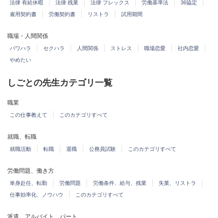
法律 有給休暇
法律 残業
法律 フレックス
労働基準法
36協定
雇用契約書
労働契約書
リストラ
試用期間
職場・人間関係
パワハラ
セクハラ
人間関係
ストレス
職場恋愛
社内恋愛
やめたい
しごとの先生カテゴリ一覧
職業
この仕事教えて
このカテゴリすべて
就職、転職
就職活動
転職
退職
公務員試験
このカテゴリすべて
労働問題、働き方
単身赴任、転勤
労働問題
労働条件、給与、残業
失業、リストラ
仕事効率化、ノウハウ
このカテゴリすべて
派遣、アルバイト、パート