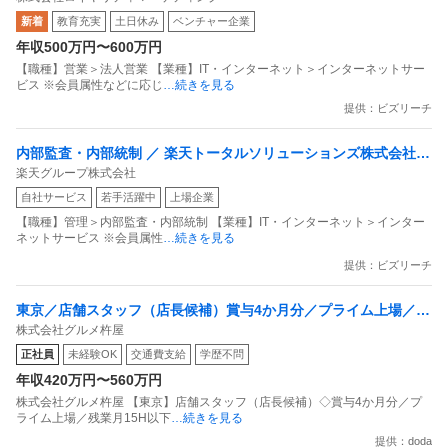
内最大級の共通ポイントサービスを展開／無駄のない消費社会を
新着
教育充実
土日休み
ベンチャー企業
目指すデータマーケティングカンパニー」
年収500万円〜600万円
【職種】営業＞法人営業 【業種】IT・インターネット＞インターネットサー
ビス ※会員属性などに応じ
…続きを見る
提供：ビズリーチ
内部監査・内部統制 ／ 楽天トータルソリューションズ株式会社
楽天グループ株式会社
戦略事業コンプライアンス支援部 業務統制支援課：ショップコン
自社サービス
若手活躍中
上場企業
プライアンス推進担当（SBCSD）
【職種】管理＞内部監査・内部統制 【業種】IT・インターネット＞インター
ネットサービス ※会員属性
…続きを見る
提供：ビズリーチ
東京／店舗スタッフ（店長候補）賞与4か月分／プライム上場／残
株式会社グルメ杵屋
業月15H以下／新店オープン多数
正社員
未経験OK
交通費支給
学歴不問
年収420万円〜560万円
株式会社グルメ杵屋 【東京】店舗スタッフ（店長候補）◇賞与4か月分／プ
ライム上場／残業月15H以下
…続きを見る
提供：doda