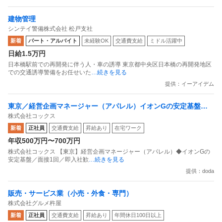
建物管理
シンテイ警備株式会社 松戸支社
新着
パート・アルバイト
未経験OK
交通費支給
ミドル活躍中
日給1.5万円
日本橋駅前での再開発に伴う人・車の誘導 東京都中央区日本橋の再開発地区
での交通誘導警備をお任せいた
…続きを見る
提供：イーアイデム
東京／経営企画マネージャー（アパレル）イオンGの安定基盤／
株式会社コックス
面接1回／即入社歓迎
新着
正社員
交通費支給
昇給あり
在宅ワーク
年収500万円〜700万円
株式会社コックス 【東京】経営企画マネージャー（アパレル）◆イオンGの
安定基盤／面接1回／即入社歓
…続きを見る
提供：doda
販売・サービス業（小売・外食・専門）
株式会社グルメ杵屋
新着
正社員
交通費支給
昇給あり
年間休日100日以上