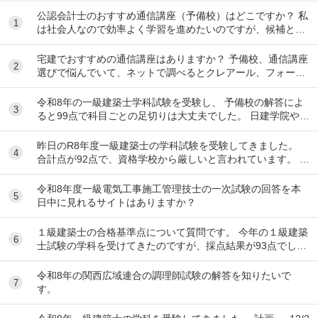
公認会計士のおすすめ通信講座（予備校）はどこですか？ 私
1
は社会人なので効率よく学習を進めたいのですが、候補とし
てはクレアール、LEC、CPA会計学院、大原...
宅建でおすすめの通信講座はありますか？ 予備校、通信講座
2
選びで悩んでいて、ネットで調べるとクレアール、フォーサ
イト、スタディング、TACなど色々出てきて...
令和8年の一級建築士学科試験を受験し、 予備校の解答によ
3
ると99点で科目ごとの足切りは大丈夫でした。 日建学院やX
によると合格最低点予想が高くなると言われ...
昨日のR8年度一級建築士の学科試験を受験してきました。
4
合計点が92点で、資格学校から厳しいと言われています。 製
図の準備は始めるべきでしょうか？ ちな...
令和8年度一級電気工事施工管理技士の一次試験の回答を本
5
日中に見れるサイトはありますか？
１級建築士の合格基準点について質問です。 今年の１級建築
6
士試験の学科を受けてきたのですが、採点結果が93点でし
た。 各予備校の予想される合格基準点は N...
令和8年の関西広域連合の調理師試験の解答を知りたいで
7
す。