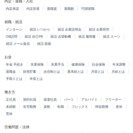
内定・退職・入社
内定承諾
内定辞退
退職届
退職願
円満退職
就職・就活
インターン
就活 いつから
就活 企業説明会
就活 企業研究
OB訪問
就活 自己PR
就活 志望動機
就活 履歴書
就活 スーツ
就活 メール返信
就活 面接
お金
年金 手続き
失業保険
失業手当
健康保険
社会保険
年末調整
退職金
財形貯蓄
歩合制とは
基本給とは
月収とは
月給とは
手取りとは
年収とは
働き方
正社員
契約社員
派遣社員
パート
アルバイト
フリーター
未経験
在宅勤務
資格
転勤
フレックス
時短勤務
産休
育休
労働問題・法律