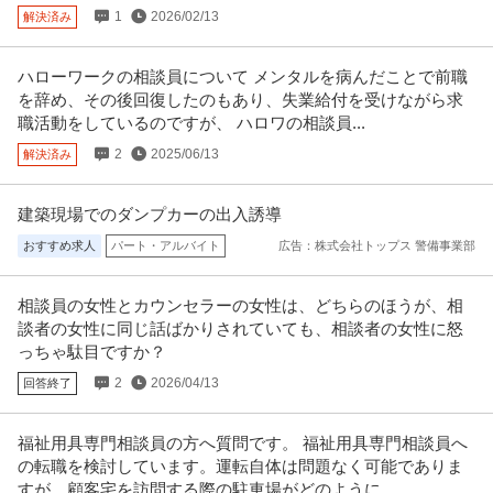
1
2026/02/13
解決済み
ハローワークの相談員について メンタルを病んだことで前職
を辞め、その後回復したのもあり、失業給付を受けながら求
職活動をしているのですが、 ハロワの相談員...
2
2025/06/13
解決済み
建築現場でのダンプカーの出入誘導
おすすめ求人
パート・アルバイト
広告：株式会社トップス 警備事業部
相談員の女性とカウンセラーの女性は、どちらのほうが、相
談者の女性に同じ話ばかりされていても、相談者の女性に怒
っちゃ駄目ですか？
2
2026/04/13
回答終了
福祉用具専門相談員の方へ質問です。 福祉用具専門相談員へ
の転職を検討しています。運転自体は問題なく可能でありま
すが、顧客宅を訪問する際の駐車場がどのように...