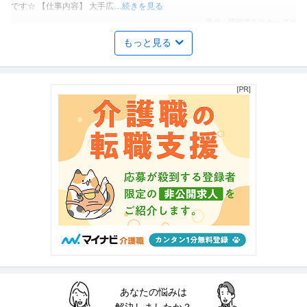
です☆ 【仕事内容】 大手広
…続きを見る
提供：博報堂ＤＹキャプコ
もっと見る
制度企画・組織開発 ／ メンタルヘルス×労務／健康サポート体制
株式会社タイミー
を一から整える実装リード（労務 ／ 保健師歓迎）
新着
正社員
年間休日100日以上
土日休み
産休・育休実績あり
年収500万円〜800万円
【職種】人事＞制度企画・組織開発 【業種】IT・インターネット＞ソフトウ
エア ※会員属性などに応じ
…続きを見る
提供：ビズリーチ
ひきこもり就労相談（保健師）／保健師（ボーナス・賞与あり）
株式会社キズキ・本部
正社員
未経験OK
交通費支給
学歴不問
月給26.5万円〜32.5万円
ひきこもりで悩む方々やご家族をサポートする 【ひきこもり相談支援員】を
募集します！ 募集職種: 保
…続きを見る
提供：ジョブメドレー
あなたの悩みは
駅チカ／保健師／常勤／日勤のみ／内科／健診センター／ワーク