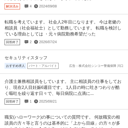
提供：ビズリーチ
4
2024/09/08
解決済み
看護師 ／ 「産業保健×健康経営」企業の健康経営を支える産業保
転職を考えています。 社会人2年目になります。 今は老健の
株式会社iCARE
健師／オムロングループ
相談員（社会福祉士）として勤務しています。 転職を検討し
新着
正社員
昇給あり
職場内禁煙
有資格者歓迎
ている理由としては ・元々病院勤務希望だった
【職種】医療・看護・薬剤＞看護師 【業種】IT・インターネット＞その他 ※
会員属性などに応じ、当該
…続きを見る
2
2026/07/24
回答終了
提供：ビズリーチ
セキュリティスタッフ
駅チカ／保健師／常勤／日勤のみ／企業での勤務／ワークライフ
おすすめ求人
パート・アルバイト
広告：株式会社シンコー警備保障 川口
株式会社 健康予防医学協会
バランス重視の方にもおすすめ／正社員
新着
正社員
交通費支給
昇給あり
食事補助あり
介護士兼務相談員をしています。 主に相談員の仕事をしてお
月給25万円
り、現在2人目妊娠6週目です。 1人目の時に吐きつわりが酷
《産業保健師求人◎》土日祝休み◎年間休日120日◎福利厚生充実！ ●産業医
く嘔吐を繰り返す日々で、毎日病院に点滴に...
契約先企業の産業保健業務
…続きを見る
提供：看護師ワーカー
1
2025/08/21
回答終了
保健師／2026／08／26「水」／健診「巡回」・保健指導／健診施
職安(ハローワーク)の事についての質問です。 何故職安の相
関西健診クリニック
設
談員の方々等と言うのは基本的に「上から目線」の方々が多
新着
パート・アルバイト
16時前退社
17時前退社
18時前退社