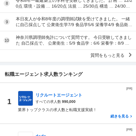
令和8年一級建築士の学科を受験してきました。 計画 … 12/2
8
0点 環境・設備 … 16/20点 法規 … 25/30点 構造 … 24/30点
...
本日友人が令和8年度の調理師試験を受けてきました。 一緒
9
に自己採点して 公衆衛生学7/9 食品学5/6 栄養学4/9 食品衛生
学8/15 調理理論9/17 食文
神奈川県調理師免許について質問です。 今日受験してきまし
10
た 自己採点で、 公衆衛生：5/9 食品学：6/6 栄養学：8/9 食
品衛生：10/15 調理理...
質問をもっと見る
転職エージェント求人数ランキング
[PR]
リクルートエージェント
1
すべての求人数
990,000
業界トップクラスの求人数と転職支援実績！
続きを見る
[PR]