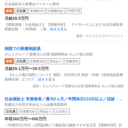
社会福祉法人奉優会デイホーム奥沢
み
新着
正社員
未経験OK
交通費支給
学歴不問
月給29.9万円
【募集資格：社会福祉士】 【業務内容】： デイサービスにおける生活相談員
業務全般 ・ご利用者、ご家
…続きを見る
提供：カイゴジョブエージェント
病院での医療相談員
タムスグループ 医療法人社団 城東桐和会 タムス瑞江病院
新着
正社員
交通費支給
昇給あり
制服貸与
月給29.1万円〜39.5万円
・【タムス瑞江病院について】 開院：2023年2月 病床：60床（地域包括医療
病棟60床：2フロア
…続きを見る
提供：タムスグループ 医療法人社団 城東桐和会 タムス瑞江病院
社会福祉士 有資格者／賞与3ヵ月／年間休日110日以上／往診・訪
医療法人社団大和会/おうち診療所西新井
問診療
正社員
交通費支給
昇給あり
土日休み
年収360万円〜450万円
＜年間休日126日＞訪問診療にて相談員の募集です＠足立区 【業務内容】 訪