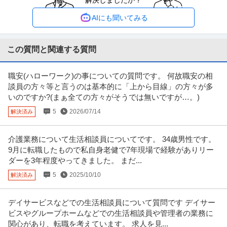
解決しましたか？
新宿追分クリニック
ライフバランス重視の方にもおすすめ
新着
正社員
交通費支給
昇給あり
常勤
AIにも聞いてみる
月給23.5万円
★日勤のみ×土日祝休み★駅近健診施設♪保健師経験を活かせる職場です♪ ●健
診後の保健指導や特定保健
…続きを見る
この質問と関連する質問
提供：看護師ワーカー
職安(ハローワーク)の事についての質問です。 何故職安の相
採用 ／ 「人事総務（管理職候補）」伊藤忠丸紅鉄鋼100％出資／
談員の方々等と言うのは基本的に「上から目線」の方々が多
株式会社ニッコー
鋼管専門商社／将来的な制度企画にも携わる／年休125日・残業月
いのですか?(まぁ全ての方々がそうでは無いですが…。)
土日休み
職場内禁煙
長期
15h程度・抜群の福利厚生
5
2026/07/14
解決済み
年収500万円〜700万円
【職種】人事＞採用 【業種】メーカー＞その他 ※会員属性などに応じ、当該
求人をビズリーチ上で閲覧さ
…続きを見る
介護業務について生活相談員についてです。 34歳男性です。
提供：ビズリーチ
9月に転職したもので私自身老健で7年現場で経験がありリー
ダーを3年程度やってきました。 まだ...
経理（財務会計） ／ 経理マネージャー候補
5
2025/10/10
解決済み
issinホールディングス株式会社
新着
土日休み
職場内禁煙
デイサービスなどでの生活相談員について質問です デイサー
年収800万円〜900万円
ビスやグループホームなどでの生活相談員や管理者の業務に
【職種】管理＞経理（財務会計） 【業種】IT・インターネット＞ソフトウエ
関心があり、転職を考えています。 求人を見...
ア ※会員属性などに応じ、
…続きを見る