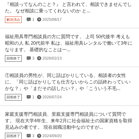
『相談ってなんのこと？』 と言われて、相談できませんでし
た。 なぜ相談に乗ってくれないのか と...
1
2025/08/17
解決済み
福祉用具専門相談員の方に質問です。 上司 50代後半 考えも
昭和の人 私 20代前半 私は、福祉用具レンタルで働いて3年に
なります。 基礎的なことは一...
3
2026/02/13
回答終了
①相談員の男性が、同じ話ばかりしている、相談者の女性
に、「同じ話ばかりしても仕方ないからこの話終わっていい
かな？」や「まだその話したい？」や「こういう不毛...
1
2026/07/24
回答終了
家庭支援専門相談員、里親支援専門相談員について質問で
す。 現在大学4年生、来年2月に社会福祉士の国家資格を取得
見込みの者です。 現在就職活動中なのですが...
3
2024/09/20
回答終了