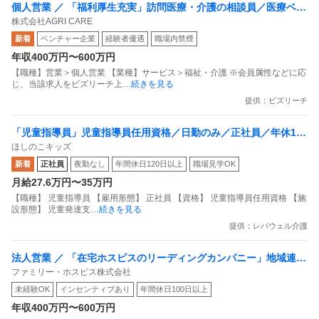
個人営業 ／ 「福利厚生充実」訪問医療・介護の相談員／医療ベン
株式会社AGRI CARE
チャー企業
新着
ベンチャー企業
経験者優遇
職場内禁煙
年収400万円〜600万円
【職種】営業＞個人営業 【業種】サービス＞福祉・介護 ※会員属性などに応
じ、当該求人をビズリーチ上
…続きを見る
提供：ビズリーチ
「児童指導員」児童指導員任用資格／日勤のみ／正社員／年休120
ほしのこキッズ
日以上！
新着
正社員
夜勤なし
年間休日120日以上
職場見学OK
月給27.6万円〜35万円
【職種】 児童指導員 【雇用形態】 正社員 【資格】 児童指導員任用資格 【施
設形態】 児童発達支
…続きを見る
提供：レバウェル介護
法人営業 ／ 「在宅ホスピスのリーディングカンパニー」地域連携
ファミリー・ホスピス株式会社
員 ～「看取り難民」をなくし「生き抜く緩和ケア」を広める～
未経験OK
インセンティブあり
年間休日100日以上
「インセンティブ充実 ／ 年間休日125日 ／ 育児支援」
年収400万円〜600万円