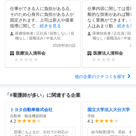
仕事ができる人に負担がある点。
仕事内容に関しては普通
そのため心身共に負担がある人が
般的な技術があれば難し
固定されます。上司は新人や後輩
なく業務ができます。ベ
指導に関して
…
続きを見る
人はあまり動
…
続きを見
医療技術者 / 正社員 / 回答しない / 役
医療技術者 / 正社員 / 回答
職なし / 退職済み / 中途入社
職なし / 退職済み / 中途入
2026年頃の話
20
医療法人清和会
医療法人清和会
--
--
他の企業のクチコミを探す
「#看護師が多い」に関連する企業
トヨタ自動車株式会社
国立大学法人大分大学
自動車・輸送機器関連
学校
4.2
4.1
部署にもよるが、出社での対応が
給与制度(賞与、昇給、各