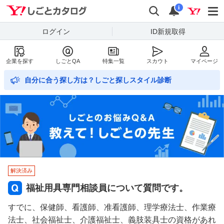
Yahoo!しごとカタログ
検索
通知数
i
ログイン
ID新規取得
企業を探す
しごとQA
特集一覧
スカウト
マイページ
自分に合う探し方は？しごと探しスタイル診断
解決済み
福祉用具専門相談員について質問です。
すでに、保健師、看護師、准看護師、理学療法士、作業療
法士、社会福祉士、介護福祉士、義肢装具士の資格があれ