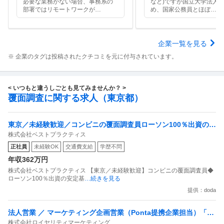
必要な業務がない場合、事務系の
など)ですが国立大学法人
部署ではリモートワークが
…
め、国家公務員とほぼ
…
企業一覧を見る
※ 企業のタグは投稿されたクチコミを元に付与されています。
< いつもと違うしごとも見てみませんか？ >
覆面調査に関する求人（東京都）
東京／未経験歓迎／コンビニの覆面調査員ローソン100％出資の安
株式会社ベストプラクティス
定基盤／月５日在宅／残業月10時間
正社員
未経験OK
交通費支給
学歴不問
年収362万円
株式会社ベストプラクティス 【東京／未経験歓迎】コンビニの覆面調査員◆
ローソン100％出資の安定基
…続きを見る
提供：doda
法人営業 ／ マーケティング企画営業（Ponta提携企業担当）「国
株式会社ロイヤリティマーケティング