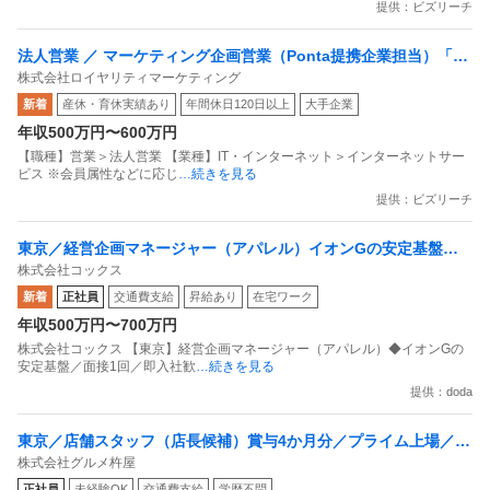
提供：ビズリーチ
法人営業 ／ マーケティング企画営業（Ponta提携企業担当）「国
株式会社ロイヤリティマーケティング
内最大級の共通ポイントサービスを展開／無駄のない消費社会を
新着
産休・育休実績あり
年間休日120日以上
大手企業
目指すデータマーケティングカンパニー」
年収500万円〜600万円
【職種】営業＞法人営業 【業種】IT・インターネット＞インターネットサー
ビス ※会員属性などに応じ
…続きを見る
提供：ビズリーチ
東京／経営企画マネージャー（アパレル）イオンGの安定基盤／
株式会社コックス
面接1回／即入社歓迎
新着
正社員
交通費支給
昇給あり
在宅ワーク
年収500万円〜700万円
株式会社コックス 【東京】経営企画マネージャー（アパレル）◆イオンGの
安定基盤／面接1回／即入社歓
…続きを見る
提供：doda
東京／店舗スタッフ（店長候補）賞与4か月分／プライム上場／残
株式会社グルメ杵屋
業月15H以下／新店オープン多数
正社員
未経験OK
交通費支給
学歴不問