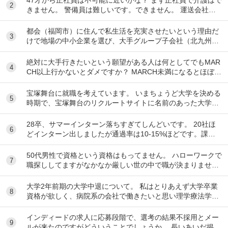
47才から正社員は不可能に近いかな？ まず正社員で介護はで
2
きません。 警備員は難しいです。できません。 運送会社の
運転手は無理です。できません 過去にうつ...
都会（福岡市）に住んで私生活を充実させたいという理由だ
3
けで地場の中小企業を選び、大手グループ子会社（北九州）
を蹴るのは長期的に見てもったいないですか？
絶対に大手行きたいという願望がある人は何としてでもMAR
4
CH以上行かないとダメですか？ MARCH未満になるとほぼ行
けなくなるのでもしそんな願望がありMA...
宝塚舞台に就職を考えています。 いまちょうど大学を決める
5
時期で、宝塚舞台のリクルートサイトに名前のあった大学に
行こうとしています。 ですが、習い事で「活動...
28卒、サマーインターン落ちすぎてしんどいです。 20社ほ
6
どインターン出しましたが通過率は10-15%ほどです。課題
点を洗い出すなど次に向けて出来ることに...
50代男性で資格という資格はもってません。 ハローワークで
7
職探ししてますがなかなか厳しい世の中で職が決まりませ
ん。 前の会社は閉鎖したため、やむなく無...
大学2年前期の大学中退について。 私はとりあえず大学卒業
8
資格が欲しく、病院系の会社で働きたいと思い理学療法学科
へ入りました。 しかし、そのモチベーションだ...
インディードの求人に応募段階で、選考の結果不採用とメー
9
ルが来たのですがどういうことでしょうか。 長いあいだ掲載