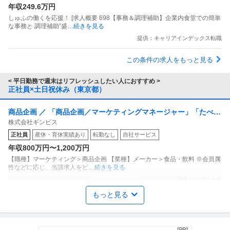
年収249.6万円
しゅふの働くを応援！ [求人概要 698【事務＆調理補助】企業内食堂での簡単
な事務と 調理補助”盛
…続きを見る
提供：キャリアインデックス転職
この条件の求人をもっと見る
< 平日勤務で週末はリフレッシュしたい人におすすめ >
正社員×土日祝休み（東京都）
商品企画 ／ 「商品企画／マーケティングマネージャー」「たべっ
株式会社ギンビス
子どうぶつ」でお馴染みのお菓子メーカー ギンビス「「しみチョ
正社員
産休・育休実績あり
転勤なし
自社サービス
ココーン」「アスパラガス」などのロングセラー商品を製造／土
年収800万円〜1,200万円
日祝休み／転勤なし／勤務地日本橋」（株式会社ギンビス）
【職種】マーケティング＞商品企画 【業種】メーカー＞食品・飲料 ※会員属
性などに応じ、当該求人をビ
…続きを見る
提供：ビズリーチ
もっと見る
年収1000万円も可能×土日祝休み／外国人人材紹介の法人営業／
上野グループホールディングス株式会社
マネジメント業務
正社員
交通費支給
土日休み
介護休暇あり