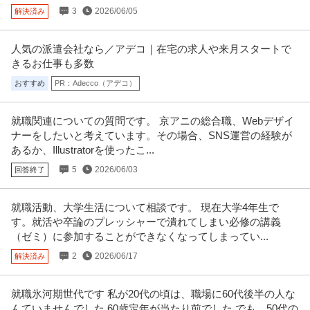
＜土曜日・日曜日・祝日休み＞整形外科・内科・訪問診療クリニックにて訪
3
2026/06/05
解決済み
問診療相談員のお仕事です＠町田
…続きを見る
提供：ケア人材バンク
人気の派遣会社なら／アデコ｜在宅の求人や来月スタートで
法人営業 ／ 「東京／名鉄グループ」国際物流の法人営業 40代・5
きるお仕事も多数
名鉄ワールドトランスポート株式会社
0代活躍中！／残業20h程度／土日祝休み
おすすめ
PR：Adecco（アデコ）
新着
正社員
昇給あり
ミドル活躍中
土日休み
年収400万円〜600万円
就職関連についての質問です。 京アニの総合職、Webデザイ
【職種】営業＞法人営業 【業種】運輸・交通＞その他 ※会員属性などに応
ナーをしたいと考えています。その場合、SNS運営の経験が
じ、当該求人をビズリーチ上で
…続きを見る
あるか、Illustratorを使ったこ...
提供：ビズリーチ
5
2026/06/03
回答終了
サビ管 研修修了証必須／サービス管理責任者／土日祝休み／就労
株式会社Kaien/Kaien秋葉原
移行・定着支援
就職活動、大学生活について相談です。 現在大学4年生で
正社員
交通費支給
昇給あり
土日休み
す。就活や卒論のプレッシャーで潰れてしまい必修の講義
月給31.8万円〜38.9万円
（ゼミ）に参加することができなくなってしまってい...
就労移行支援事業所にてサービス管理責任者の募集です＠千代田区 【業務内
2
2026/06/17
容】 就労移行支援事業所にお
解決済み
…続きを見る
提供：ケア人材バンク
就職氷河期世代です 私が20代の頃は、職場に60代後半の人な
この条件の求人をもっと見る
んていませんでした 60歳定年が当たり前でした でも、50代の