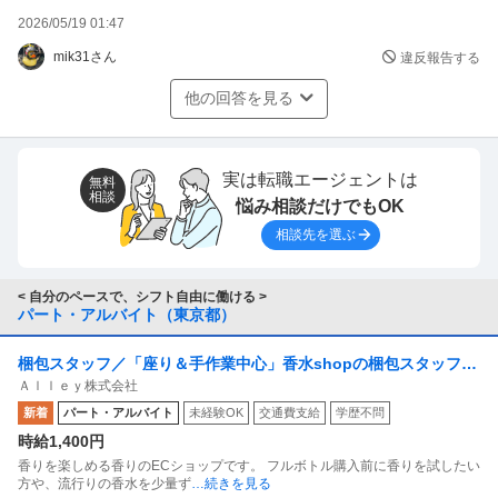
2026/05/19 01:47
mik31さん
違反報告する
他の回答を見る
実は転職エージェントは
無料
相談
悩み相談だけでもOK
相談先を選ぶ
< 自分のペースで、シフト自由に働ける >
パート・アルバイト（東京都）
梱包スタッフ／「座り＆手作業中心」香水shopの梱包スタッフ
Ａｌｌｅｙ株式会社
副業OK 週1日からOK 1日1時間からOK
新着
パート・アルバイト
未経験OK
交通費支給
学歴不問
時給1,400円
香りを楽しめる香りのECショップです。 フルボトル購入前に香りを試したい
方や、流行りの香水を少量ず
…続きを見る