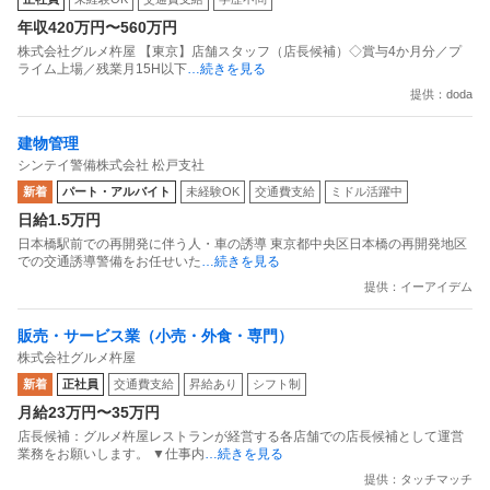
年収420万円〜560万円
株式会社グルメ杵屋 【東京】店舗スタッフ（店長候補）◇賞与4か月分／プ
ライム上場／残業月15H以下
…続きを見る
提供：doda
建物管理
シンテイ警備株式会社 松戸支社
新着
パート・アルバイト
未経験OK
交通費支給
ミドル活躍中
日給1.5万円
日本橋駅前での再開発に伴う人・車の誘導 東京都中央区日本橋の再開発地区
での交通誘導警備をお任せいた
…続きを見る
提供：イーアイデム
販売・サービス業（小売・外食・専門）
株式会社グルメ杵屋
新着
正社員
交通費支給
昇給あり
シフト制
月給23万円〜35万円
店長候補：グルメ杵屋レストランが経営する各店舗での店長候補として運営
業務をお願いします。 ▼仕事内
…続きを見る
提供：タッチマッチ