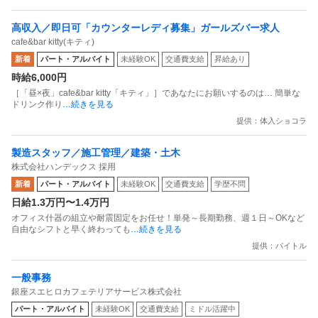
高収入／即日可「カウンターレディ募集」ガールズバー求人
cafe&bar kitty(キティ)
新着
パート・アルバイト
未経験OK
交通費支給
昇給あり
時給6,000円
［「昼×夜」cafe&bar kitty「キティ」］であなたにお願いするのは… 簡単な
ドリンク作り
…続きを見る
提供：体入ショコラ
製造スタッフ／施工管理／建築・土木
株式会社ハンデックス 採用
新着
パート・アルバイト
未経験OK
交通費支給
学歴不問
日給1.3万円〜1.4万円
オフィス什器の組立や耐震固定をお任せ！単発～長期勤務、週１日～OKなど
自由なシフトと早く終わっても
…続きを見る
提供：バイトル
一般事務
銀座スエヒロカフェテリアサービス株式会社
パート・アルバイト
未経験OK
交通費支給
ミドル活躍中