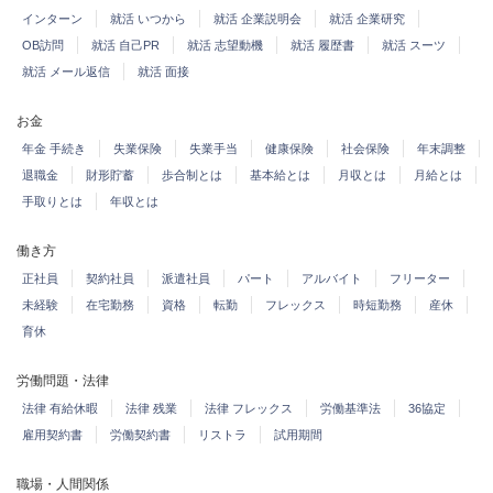
インターン
就活 いつから
就活 企業説明会
就活 企業研究
OB訪問
就活 自己PR
就活 志望動機
就活 履歴書
就活 スーツ
就活 メール返信
就活 面接
お金
年金 手続き
失業保険
失業手当
健康保険
社会保険
年末調整
退職金
財形貯蓄
歩合制とは
基本給とは
月収とは
月給とは
手取りとは
年収とは
働き方
正社員
契約社員
派遣社員
パート
アルバイト
フリーター
未経験
在宅勤務
資格
転勤
フレックス
時短勤務
産休
育休
労働問題・法律
法律 有給休暇
法律 残業
法律 フレックス
労働基準法
36協定
雇用契約書
労働契約書
リストラ
試用期間
職場・人間関係