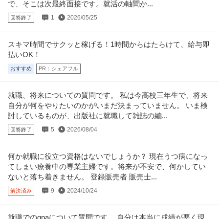
で、そこは次最終面接です。就活の軸聞か...
1
2026/05/25
回答終了
スキマ時間でサクッと稼げる！1時間からはたらけて、給与即
払いOK！
おすすめ
PR：シェアフル
就職、将来についての質問です。 私は今高校三年生で、将来
自分が何をやりたいのかがいまだ決まっていません。 いま検
討しているものが、出版社に就職して雑誌の編...
5
2026/08/04
回答終了
何か就職に役立つ資格はないでしょうか？ 現在うつ病になっ
てしまい療養中の専業主婦です。将来が不安で、何かしてい
ないと落ち着きません。 登録販売者 販売士...
9
2024/10/24
解決済み
就職でのgpaについて質問です。 自分は本当に成績が悪く現