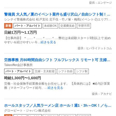
提供：エンゲージ
警備員 大人気／夏のイベント案件も盛り沢山／自由シフト制！週
シンテイ警備株式会社 松戸支社 北千住・竹ノ塚・梅島(イベント-2)エリア/A3
払いもOK／毎週水曜日がお給料日最短翌日面接OK！応募後に届
203200113
新着
パート・アルバイト
未経験OK
交通費支給
学歴不問
くURLから面接日時を選んでね交通費全額支給なので遠方の方も
日給1万円〜1.1万円
問題なし！未経験歓迎 ／ 警備スタッフ
【仕事内容】 ＊……＊……＊……＊… 弊社は未経験スタート9割以上で 始め
やすい＆続けやすい♪ 今
…続きを見る
提供：ヒバライドットコム
労務事務 月80時間自由シフト フルフレックス リモート可 主婦活
Takeoffer会計事務所
躍中
パート・アルバイト
主婦・主夫歓迎
シフト自由
シフト制
時給1,300円〜1,600円
労働・社会保険手続業務全般をお任せします。 【具体的には】 ■給与計算業
務（マネーフォワード給与、
…続きを見る
提供：アカナビ
ホールスタッフ／人気ラーメン店 ホール！週1・3h～OK！／らあ
グロービート・ジャパン株式会社
めん花月嵐 デックス東京ビーチ店