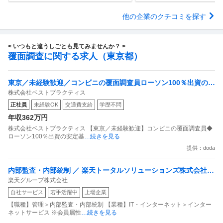
他の企業のクチコミを探す
< いつもと違うしごとも見てみませんか？ >
覆面調査に関する求人（東京都）
東京／未経験歓迎／コンビニの覆面調査員ローソン100％出資の安
株式会社ベストプラクティス
定基盤／月５日在宅／残業月10時間
正社員
未経験OK
交通費支給
学歴不問
年収362万円
株式会社ベストプラクティス 【東京／未経験歓迎】コンビニの覆面調査員◆
ローソン100％出資の安定基
…続きを見る
提供：doda
内部監査・内部統制 ／ 楽天トータルソリューションズ株式会社
楽天グループ株式会社
戦略事業コンプライアンス支援部 業務統制支援課：ショップコン
自社サービス
若手活躍中
上場企業
プライアンス推進担当（SBCSD）
【職種】管理＞内部監査・内部統制 【業種】IT・インターネット＞インター
ネットサービス ※会員属性
…続きを見る