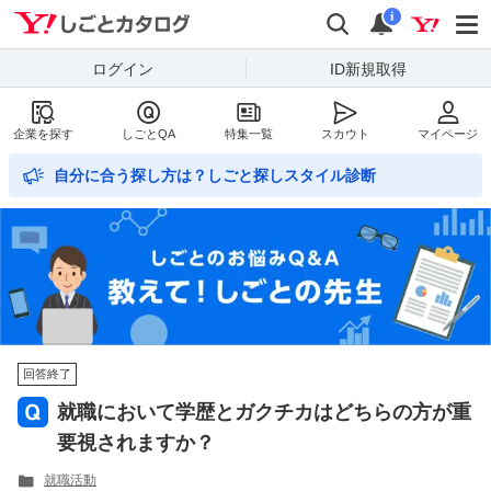
Yahoo!しごとカタログ
検索
通知数
i
ログイン
ID新規取得
企業を探す
しごとQA
特集一覧
スカウト
マイページ
自分に合う探し方は？しごと探しスタイル診断
回答終了
就職において学歴とガクチカはどちらの方が重
要視されますか？
就職活動