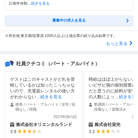
計画年休制
…続きを見る
募集中の求人を見る
※所在地:東京都/従業員:1000人以上/上場企業の絞り込み結果です。
もっと見る
社員クチコミ
（パート・アルバイト）
ゲストはこのキャストがどれを管
時給はほぼ上がらないと
轄しているかは知ったこっちゃな
いビザビ側の個別授業の
いので、充電器レンタルの使い方
だと思うのに給料が安す
がわからない
…
続きを見る
の人数によっ
…
続きを見
接客 / パート・アルバイト / 女性 / 役
塾講師 / パート・アルバイト 
職なし / 現職
役職なし / 退職済み
2023年頃の話
20
株式会社オリエンタルランド
株式会社栄光
3.9
3.2