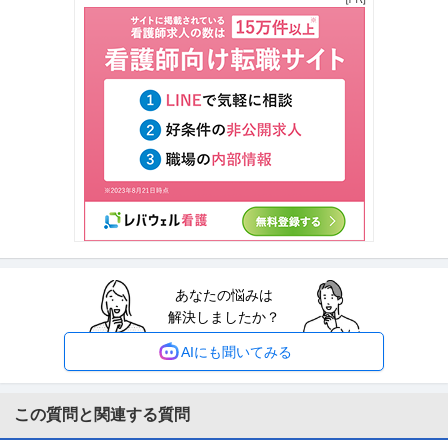
月給47万円〜62.5万円
【年収1000万円も可能×土日祝休み】外国人人材紹介の法人営業｜マネジメ
ント業務 【高収入！稼ぐな
…続きを見る
提供：上野グループホールディングス株式会社
法務・コンプライアンス ／ 「測量士・測量士補・測量助手」最新
ひかり司法書士法人
ドローン・3Dレーザースキャナーを駆使する先進的測量技術者／
正社員
土日休み
高収入
完全週休2日制
創業90年の強固なグループ基盤／京都・丸太町駅徒歩1分／完全週
年収800万円〜1,000万円
休2日（土日祝）
【職種】管理＞法務・コンプライアンス 【業種】士業＞その他 ※会員属性な
どに応じ、当該求人をビズリ
…続きを見る
提供：ビズリーチ
あなたの悩みは
中野／現場品質検査（アパート）シニア活躍中／残業10h程度／
解決しましたか？
株式会社レオパレス21
土日祝／”ホワイト企業”認定企業
新着
正社員
交通費支給
昇給あり
在宅ワーク
AIにも聞いてみる
年収579万円〜1,002万円
株式会社レオパレス21 【中野】現場品質検査（アパート）◆シニア活躍中｜
残業10h程度｜土日祝｜”
…続きを見る
この質問と関連する質問
提供：doda