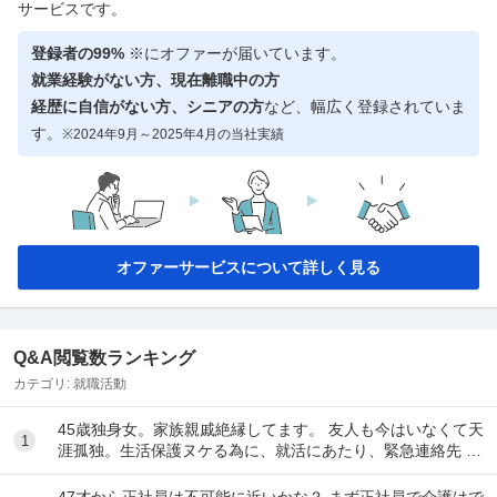
サービスです。
登録者の99%
※にオファーが届いています。
就業経験がない方、現在離職中の方
経歴に自信がない方、シニアの方
など、幅広く登録されていま
す。
※2024年9月～2025年4月の当社実績
オファーサービスについて詳しく見る
Q&A閲覧数ランキング
カテゴリ:
就職活動
45歳独身女。家族親戚絶縁してます。 友人も今はいなくて天
1
涯孤独。生活保護ヌケる為に、就活にあたり、緊急連絡先 が
ネックになり駄目になってます。 現在賃...