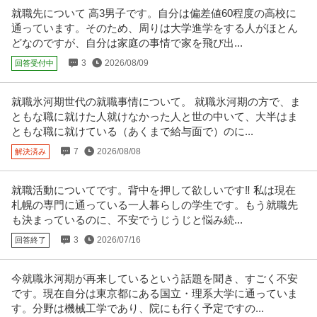
就職先について 高3男子です。自分は偏差値60程度の高校に
経理（財務会計） ／ 経理／土日祝休み／服装自由／賞与4か月分
通っています。そのため、周りは大学進学をする人がほとん
株式会社林電子
／平均年齢30代／残業月10時間
どなのですが、自分は家庭の事情で家を飛び出...
正社員
交通費支給
昇給あり
在宅ワーク
3
2026/08/09
回答受付中
年収300万円〜500万円
【職種】管理＞経理（財務会計） 【業種】IT・インターネット＞ソフトウエ
ア ※会員属性などに応じ、
…続きを見る
就職氷河期世代の就職事情について。 就職氷河期の方で、ま
提供：ビズリーチ
ともな職に就けた人就けなかった人と世の中いて、大半はま
ともな職に就けている（あくまで給与面で）のに...
総務 ／ 総務人事 土日祝休み／残業ほぼなし
7
2026/08/08
解決済み
株式会社ダイケンホールディングス
正社員
土日休み
U・IターンOK
職場内禁煙
就職活動についてです。背中を押して欲しいです‼️ 私は現在
【職種】管理＞総務 【業種】不動産＞不動産管理 ※会員属性などに応じ、当
該求人をビズリーチ上で閲覧
…続きを見る
札幌の専門に通っている一人暮らしの学生です。もう就職先
も決まっているのに、不安でうじうじと悩み続...
提供：ビズリーチ
3
2026/07/16
回答終了
社会福祉士 資格必須／医療ソーシャルワーカー／土日祝休み／M
医療法人社団真清の会/南多摩クリニック
SW／病院
今就職氷河期が再来しているという話題を聞き、すごく不安
正社員
交通費支給
昇給あり
土日休み
です。現在自分は東京都にある国立・理系大学に通っていま
月給20万円〜30万円
す。分野は機械工学であり、院にも行く予定ですの...