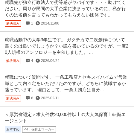
就職先が独立行政法人で劣等感がヤバイです・・・助けてく
ださい。周りが民間の大手企業に決まっているのに、私が行
くのは名前を言ってもわかってもらえない団体です。
1
2024/11/06
解決済み
就職活動中の大学3年生です。 ガクチカで二次創作について
書くのは良いでしょうか？小説を書いているのですが、一度2
0人規模のアンソロジーを主催しました。 ...
4
2026/06/24
解決済み
就職について質問です。 一条工務店とセキスイハイムで営業
職として内々定をいただいたのですが、どちらに就職するか
迷っています。 理由として、一条工務店は自分...
6
2025/02/11
解決済み
＜厚労省認定＞求人件数20,000件以上の大人気保育士転職エ
ージェント
おすすめ
PR：保育士ワーカー