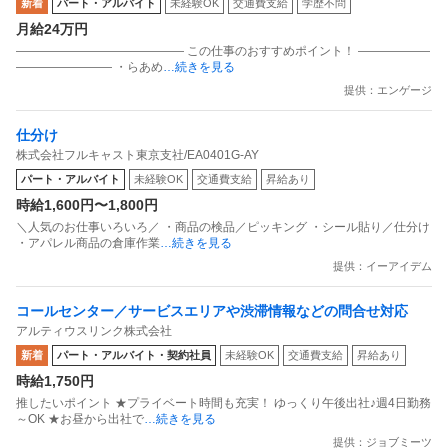
新着
パート・アルバイト
未経験OK
交通費支給
学歴不問
月給24万円
―――――――――――――― この仕事のおすすめポイント！ ――――――
―――――――― ・らあめ
…続きを見る
提供：エンゲージ
仕分け
株式会社フルキャスト東京支社/EA0401G-AY
パート・アルバイト
未経験OK
交通費支給
昇給あり
時給1,600円〜1,800円
＼人気のお仕事いろいろ／ ・商品の検品／ピッキング ・シール貼り／仕分け
・アパレル商品の倉庫作業
…続きを見る
提供：イーアイデム
コールセンター／サービスエリアや渋滞情報などの問合せ対応
アルティウスリンク株式会社
新着
パート・アルバイト・契約社員
未経験OK
交通費支給
昇給あり
時給1,750円
推したいポイント ★プライベート時間も充実！ ゆっくり午後出社♪週4日勤務
～OK ★お昼から出社で
…続きを見る
提供：ジョブミーツ