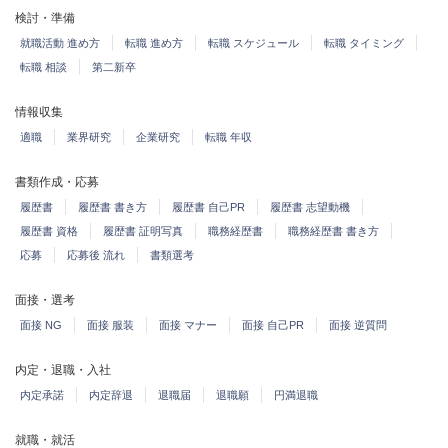
検討・準備
就職活動 進め方
転職 進め方
転職 スケジュール
転職 タイミング
転職 相談
第二新卒
情報収集
適職
業界研究
企業研究
転職 年収
書類作成・応募
履歴書
履歴書 書き方
履歴書 自己PR
履歴書 志望動機
履歴書 資格
履歴書 証明写真
職務経歴書
職務経歴書 書き方
応募
応募後 流れ
書類選考
面接・選考
面接 NG
面接 服装
面接 マナー
面接 自己PR
面接 逆質問
内定・退職・入社
内定承諾
内定辞退
退職届
退職願
円満退職
就職・就活