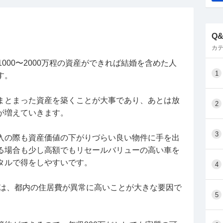
Q
カテ
000〜2000万程の資産ができれば結婚を含めた人
1
す。
まとまった資産を築くことが大事であり、あとは放
2
が増えていきます。
3
入の際も資産価値の下がりづらい良い物件に手を出
る場合も少し高額でもリセールバリューの高い車を
タルで得をしやすいです。
4
のは、都内の住居費が異常に高いことが大きな要因で
5