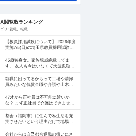
&A閲覧数ランキング
ゴリ:
就職、転職
【教員採用試験について】 2026年度
実施7/5(日)の埼玉県教員採用試験を
受けました。 一般・教職教養の自己
採点は調べながら行ったのですが、
45歳独身女。家族親戚絶縁してま
専門教養(国...
す。 友人も今はいなくて天涯孤独。
生活保護ヌケる為に、就活にあた
り、緊急連絡先 がネックになり駄目
就職に困ってるからって工場や清掃
になってます。 現在賃...
員みたいな低賃金職や介護や土木作
業みたいなキツくてなりたがる人が
少ないから入りやすい業種を軽々し
47才から正社員は不可能に近いか
く勧めてくる。 これって親...
な？ まず正社員で介護はできませ
ん。 警備員は難しいです。できませ
ん。 運送会社の運転手は無理です。
都会（福岡市）に住んで私生活を充
できません 過去にうつ...
実させたいという理由だけで地場の
中小企業を選び、大手グループ子会
社（北九州）を蹴るのは長期的に見
会社からは自己都合退職の扱いにさ