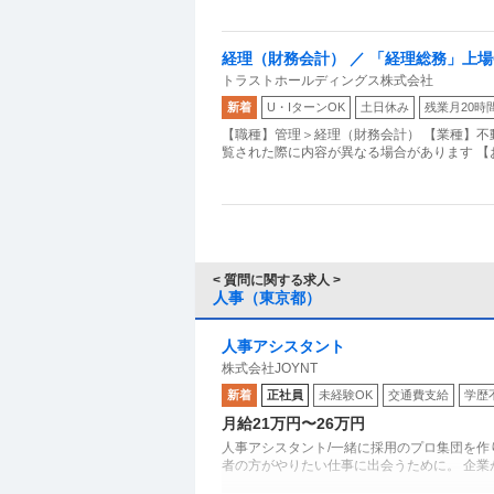
経理（財務会計） ／ 「経理総務」上場
トラストホールディングス株式会社
バックオフィスから支援
新着
U・IターンOK
土日休み
残業月20時
【職種】管理＞経理（財務会計） 【業種】不
覧された際に内容が異なる場合があります 【
< 質問に関する求人 >
人事（東京都）
人事アシスタント
株式会社JOYNT
新着
正社員
未経験OK
交通費支給
学歴
月給21万円〜26万円
人事アシスタント/一緒に採用のプロ集団を作りま
者の方がやりたい仕事に出会うために。 企