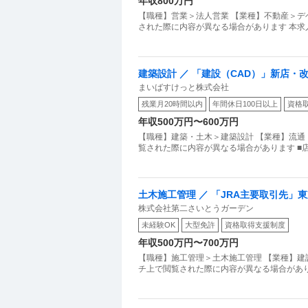
年収800万円
【職種】営業＞法人営業 【業種】不動産＞デ
された際に内容が異なる場合があります 本
建築設計 ／ 「建設（CAD）」新店・改
まいばすけっと株式会社
度／イオンGで安定基盤
残業月20時間以内
年間休日100日以上
資格
年収500万円〜600万円
【職種】建築・土木＞建築設計 【業種】流通
覧された際に内容が異なる場合があります ■
土木施工管理 ／ 「JRA主要取引先
株式会社第二さいとうガーデン
型・重機免許を活かし／残業なしの安
未経験OK
大型免許
資格取得支援制度
年収500万円〜700万円
【職種】施工管理＞土木施工管理 【業種】建
チ上で閲覧された際に内容が異なる場合があり