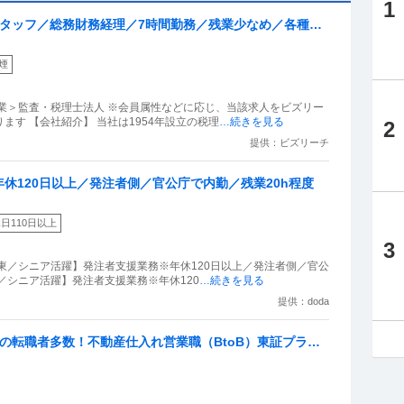
1
スタッフ／総務財務経理／7時間勤務／残業少なめ／各種手
煙
業＞監査・税理士法人 ※会員属性などに応じ、当該求人をビズリー
す 【会社紹介】 当社は1954年設立の税理
…続きを見る
2
提供：ビズリーチ
休120日以上／発注者側／官公庁で内勤／残業20h程度
日110日以上
3
東／シニア活躍】発注者支援業務※年休120日以上／発注者側／官公
東／シニア活躍】発注者支援業務※年休120
…続きを見る
提供：doda
らの転職者多数！不動産仕入れ営業職（BtoB）東証プライ
休128日以上可