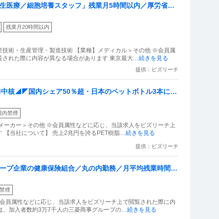
再生医療／細胞培養スタッフ」残業月5時間以内／厚労省認
生医療の細胞加工・保管
残業月20時間以内
技術・生産管理・製造技術 【業種】メディカル＞その他 ※会員属
覧された際に内容が異なる場合があります 東京最大
…続きを見る
提供：ビズリーチ
M中核◢◤国内シェア50％超・日本のペットボトル3本に1
択可・残業20h程度／「日本のペットボトル100％循環」
場内禁煙
メーカー＞その他 ※会員属性などに応じ、当該求人をビズリーチ上
【当社について】 売上2兆円を誇るPET樹脂
…続きを見る
提供：ビズリーチ
ループ企業の健康保険組合／丸の内勤務／月平均残業時間10
禁煙
※会員属性などに応じ、当該求人をビズリーチ上で閲覧された際に内
合は、加入者数約3万7千人の三菱商事グループの
…続きを見る