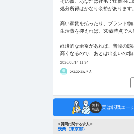
その点、あなたは社宅で圧倒的に
処分所得はかなり余裕があります
高い家賃を払ったり、ブランド物
生活費を抑えれば、30歳時点で
経済的な余裕があれば、普段の態
高くなるので、あとは出会いの場
2026/05/14 11:34
okagtkawさん
無料
実は転職エー
相談
< 質問に関する求人 >
残業（東京都）