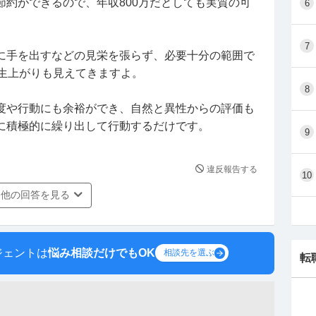
節約ができるので、年収800万だとしても実質の可
6
。
7
に手を出すなどの見栄を張らず、必要十分の範囲で
人生上がりも見えてきますよ。
8
度や行動にも余裕ができ、自然と異性からの評価も
に積極的に繰り出して行動するだけです。
9
違反報告する
10
他の回答を見る
ジェントは
悩み相談だけでもOK
相談先を選ぶ
転