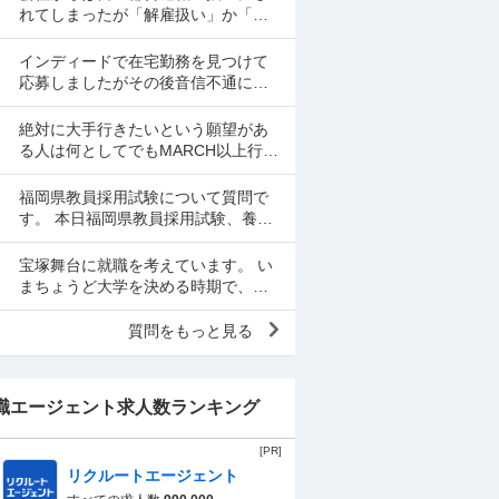
てもったいないですか？
れてしまったが「解雇扱い」か「特
定理由離職者」に労基やハローワー
クに数字を具体的な法律による根拠
インディードで在宅勤務を見つけて
にのっとって覆した例を教え...
応募しましたがその後音信不通にな
りました。 リモート面談の日も決ま
ってました。 リクルーティングソリ
絶対に大手行きたいという願望があ
ューションという会...
る人は何としてでもMARCH以上行か
ないとダメですか？ MARCH未満に
なるとほぼ行けなくなるのでもしそ
福岡県教員採用試験について質問で
んな願望がありMA...
す。 本日福岡県教員採用試験、養護
教諭を受験しました。 合格最低点が
公表されていないのですが、だいた
宝塚舞台に就職を考えています。 い
い何割とれば一次試験は...
まちょうど大学を決める時期で、宝
塚舞台のリクルートサイトに名前の
あった大学に行こうとしています。
質問をもっと見る
ですが、習い事で「活動...
職エージェント求人数ランキング
[PR]
リクルートエージェント