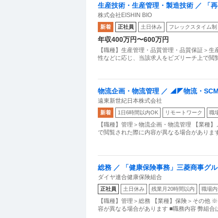
生産技術・生産管理・製造技術 ／ 「
株式会社EISHIN BIO
可の最新CPF／風通しの良い環境で再
新着
正社員
土日休み
フレックスタイム制
年収400万円〜600万円
【職種】生産管理・品質管理・品質保証＞生産
性などに応じ、当該求人をビズリーチ上で閲
物流企画・物流管理 ／ ◢◤物流・SC
遠東新世紀日本株式会社
本は当社レジン（樹脂）／週休3日制選
新着
1日6時間以内OK
リモートワーク
職
を牽引
【職種】管理＞物流企画・物流管理 【業種】
で閲覧された際に内容が異なる場合があります 
総務 ／ 「健康保険事務」三菱商事グ
ダイヤ連合健康保険組合
時間以下
正社員
土日休み
残業月20時間以内
職場内
【職種】管理＞総務 【業種】保険＞その他 
容が異なる場合があります ■職務内容 弊組