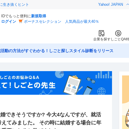
クに生き抜くヒント
Yahoo! JAPAN
IDでもっと便利に
新規取得
ログイン
ボーナスセレクション 人気商品が最大40％
企業を探す
しごとQA
職活動の方法がすぐわかる！しごと探しスタイル診断をリリース
って結婚できそうですか? 今大4なんですが、就活
考えてみました。 その時に結婚する場合に年