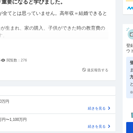
り重要になると学びました。
が全てとは思っていません。高年収＝結婚できると
裕が生まれ、家の購入、子供ができた時の教育費の
す。
登
年収が1100万程度で、月の残業時間25h程度、勤
ウ
まで月1.1万で住めます。
5
閲覧数：
276
0歳で850-900は行くと人事やOBの方が言ってい
違反報告する
無いと結婚厳しい等の意見もあるため、この会社に就
※
なってきました。
00万円
続きを見る
万円〜1,100万円
続きを見る