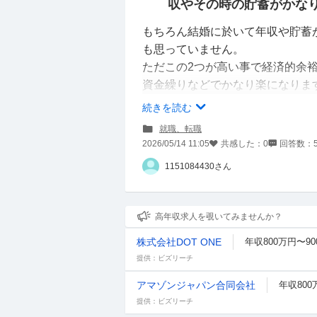
収やその時の貯蓄がかな
もちろん結婚に於いて年収や貯蓄
も思っていません。
ただこの2つが高い事で経済的余
資金繰りなどでかなり楽になりま
続きを読む
現在内々定を頂いている会社は平均
就職、転職
務先は大都市圏です。社宅は32歳
2026/05/14 11:05
共感した：
0
回答数：
ボーナスがかなり高い企業なので、3
1151084430さん
ました。
しかし、SNSでは年収1000万
高年収求人を覗いてみませんか？
職した時に結婚ができるか不安に
株式会社DOT ONE
年収800万円〜9
提供：ビズリーチ
ちなみに私は男です。
アマゾンジャパン合同会社
年収800
提供：ビズリーチ