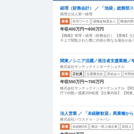
経理（財務会計） ／ 「池袋」総務部
税理士法人第一経理
当充実
新着
在宅ワーク
退職金制度あり
職場内禁
年収400万円〜600万円
【職種】管理＞経理（財務会計） 【業種】士
チ上で閲覧された際に内容が異なる場合がありま
関東／シニア活躍／発注者支援業務／年
株式会社サンテックインターナショナル
新着
正社員
交通費支給
昇給あり
年間休
年収550万円〜700万円
株式会社サンテックインターナショナル 【関
庁で内勤／残業20h程度 【仕事内容】 【関
法人営業 ／ 「未経験歓迎」異業種か
株式会社ハウスドゥ・ジャパン
ム上場グループ残業月平均10h未満・年
新着
未経験OK
東証一部上場企業
高収入