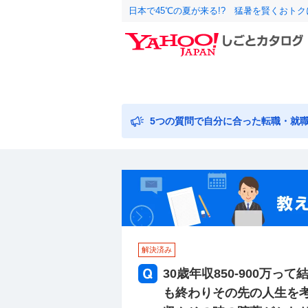
日本で45℃の夏が来る!? 猛暑を賢くおト
5つの質問で自分に合った転職・就
解決済み
30歳年収850-900万
も終わりその先の人生を