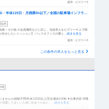
提供：ビズリーチ
G・年休125日・月残業5h以下／全国の駐車場インフラを
間以内
動産＞その他 ※会員属性などに応じ、当該求人をビズリーチ上で閲
お任せしたいミッション】 バックオフィスの要と
…続きを見る
提供：ビズリーチ
この条件の求人をもっと見る
不問
せんか/経験不問/年休120日以上/完全週休2日制 ▼仕事内容 求職
業が活躍してほしい人材に出会うために。
…続きを見る
提供：タッチマッチ