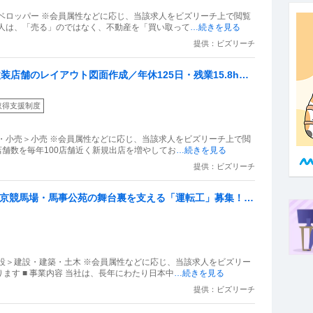
ベロッパー ※会員属性などに応じ、当該求人をビズリーチ上で閲覧
求人は、「売る」のではなく、不動産を「買い取って
…続きを見る
提供：ビズリーチ
装店舗のレイアウト図面作成／年休125日・残業15.8h程
取得支援制度
・小売＞小売 ※会員属性などに応じ、当該求人をビズリーチ上で閲
店舗数を毎年100店舗近く新規出店を増やしてお
…続きを見る
提供：ビズリーチ
」東京競馬場・馬事公苑の舞台裏を支える「運転工」募集！大
定ワークを
設＞建設・建築・土木 ※会員属性などに応じ、当該求人をビズリー
ます ■ 事業内容 当社は、長年にわたり日本中
…続きを見る
提供：ビズリーチ