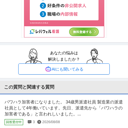
法務・コンプライアンス ／ 「測量士・測量士補・測量助手」最新
ひかり司法書士法人
ドローン・3Dレーザースキャナーを駆使する先進的測量技術者／
正社員
土日休み
高収入
完全週休2日制
創業90年の強固なグループ基盤／京都・丸太町駅徒歩1分／完全週
年収800万円〜1,000万円
休2日（土日祝）
【職種】管理＞法務・コンプライアンス 【業種】士業＞その他 ※会員属性な
どに応じ、当該求人をビズリ
…続きを見る
提供：ビズリーチ
あなたの悩みは
羽田空港／施設保全サポート年休126日／土日祝休／残業10H以下
解決しましたか？
株式会社スタッド
／内勤9割／安定性が強みの建コン
正社員
交通費支給
昇給あり
ミドル活躍中
AIにも聞いてみる
年収400万円〜620万円
株式会社スタッド ＜羽田空港＞施設保全サポート◆年休126日／土日祝休／
残業10H以下／内勤9割／
…続きを見る
この質問と関連する質問
提供：doda
パワハラ加害者になりました。 34歳男派遣社員 製造業の派遣
中野／現場品質検査（アパート）シニア活躍中／残業10h程度／
社員として4年働いています。先日、派遣先から「パワハラの
株式会社レオパレス21
土日祝／”ホワイト企業”認定企業
加害者である」と言われしいました。...
新着
正社員
交通費支給
昇給あり
在宅ワーク
3
2026/08/08
回答受付中
年収579万円〜1,002万円