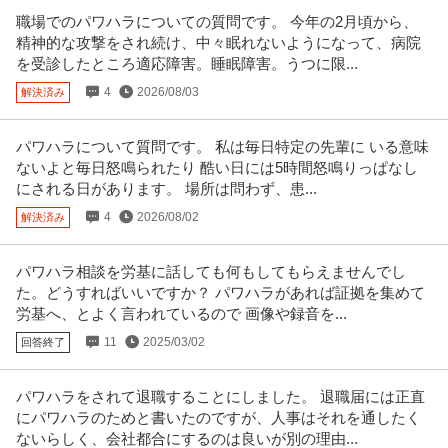
職場でのパワハラについての質問です。 今年の2月頃から、
精神的な攻撃をされ続け、中々眠れないようになって、病院
を受診したところ適応障害。睡眠障害。うつに限...
4
2026/08/03
解決済み
パワハラについて質問です。 私は毎日特定の先輩に いる意味
ないよと毎日怒鳴られたり 酷い日には5時間怒鳴りっぱなし
にされる日があります。 場所は問わず、患...
4
2026/08/02
解決済み
パワハラ相談を労基に話しても何もしてもらえませんでし
た。どうすればいいですか？ パワハラがあれば証拠を集めて
労基へ、とよく言われているので 画像や録音を...
11
2025/03/02
回答終了
パワハラをされて退職することにしました。 退職届には正直
にパワハラのためと書いたのですが、人事はそれを通したく
ないらしく、会社都合にするのは良いが別の理由...