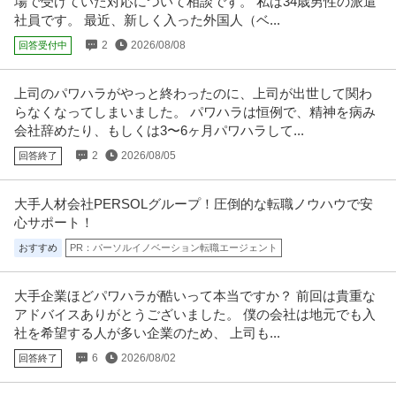
場で受けていた対応について相談です。 私は34歳男性の派遣
社員です。 最近、新しく入った外国人（ベ...
2
2026/08/08
回答受付中
上司のパワハラがやっと終わったのに、上司が出世して関わ
らなくなってしまいました。 パワハラは恒例で、精神を病み
会社辞めたり、もしくは3〜6ヶ月パワハラして...
2
2026/08/05
回答終了
大手人材会社PERSOLグループ！圧倒的な転職ノウハウで安
心サポート！
おすすめ
PR：パーソルイノベーション転職エージェント
大手企業ほどパワハラが酷いって本当ですか？ 前回は貴重な
アドバイスありがとうございました。 僕の会社は地元でも入
社を希望する人が多い企業のため、 上司も...
6
2026/08/02
回答終了