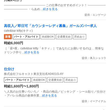
―――――――――――――― この仕事のおすすめポイント！ ――――――
―――――――― ・らあめ
…続きを見る
提供：エンゲージ
高収入／即日可「カウンターレディ募集」ガールズバー求人
cafe&bar kitty(キティ)
新着
パート・アルバイト
未経験OK
交通費支給
昇給あり
時給6,000円
［「昼×夜」cafe&bar kitty「キティ」］であなたにお願いするのは… 簡単な
ドリンク作り
…続きを見る
提供：体入ショコラ
仕分け
株式会社フルキャスト東京支社/EA0401G-AY
パート・アルバイト
未経験OK
交通費支給
昇給あり
時給1,600円〜1,800円
＼人気のお仕事いろいろ／ ・商品の検品／ピッキング ・シール貼り／仕分け
・アパレル商品の倉庫作業
…続きを見る
提供：イーアイデム