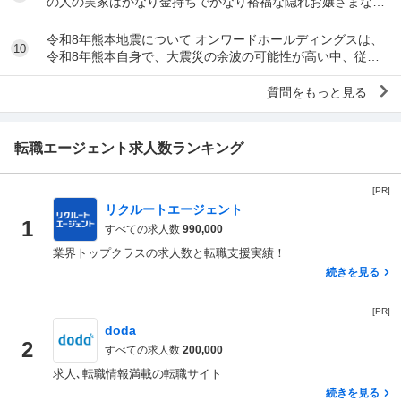
の人の実家はかなり金持ちでかなり裕福な隠れお嬢さまなん
だな」とわかる特徴を教えてください 私の...
令和8年熊本地震について オンワードホールディングスは、
10
令和8年熊本自身で、大震災の余波の可能性が高い中、従業
員に売上金の確保（金庫への預け入れ）を優先さ...
質問をもっと見る
転職エージェント求人数ランキング
[PR]
リクルートエージェント
1
すべての求人数
990,000
業界トップクラスの求人数と転職支援実績！
続きを見る
[PR]
doda
2
すべての求人数
200,000
求人､転職情報満載の転職サイト
続きを見る