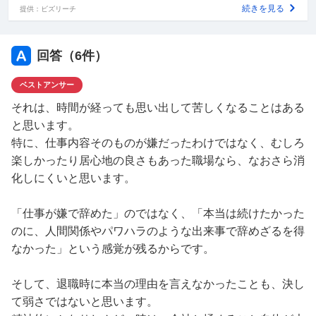
きれていない感じです。
続きを見る
提供：ビズリーチ
同じように、パワハラなどが原因で辞めたのに、本当の理
由を言えなかった方はいますか？
回答（
6
件）
その後、どうやって気持ちを整理しましたか？
ベストアンサー
時間が経っても思い出して苦しくなるのは普通なのでしょ
うか？
それは、時間が経っても思い出して苦しくなることはある
と思います。
特に、仕事内容そのものが嫌だったわけではなく、むしろ
楽しかったり居心地の良さもあった職場なら、なおさら消
化しにくいと思います。
「仕事が嫌で辞めた」のではなく、「本当は続けたかった
のに、人間関係やパワハラのような出来事で辞めざるを得
なかった」という感覚が残るからです。
そして、退職時に本当の理由を言えなかったことも、決し
て弱さではないと思います。