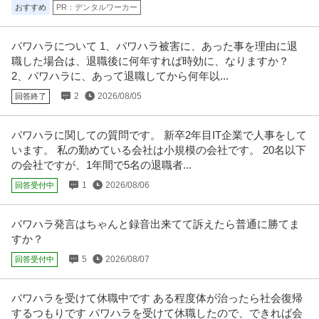
残業ほぼなし
おすすめ
PR：デンタルワーカー
新着
正社員
交通費支給
学歴不問
昇給あり
月給25万円〜35万円
パワハラについて 1、パワハラ被害に、あった事を理由に退
仕事内容：＼経理経験を活かして、安定企業で長く働きませんか？／ 創業40
職した場合は、退職後に何年すれば時効に、なりますか？
年以上の電気設備工事会社で
…続きを見る
2、パワハラに、あって退職してから何年以...
提供：有限会社石田電機
2
2026/08/05
回答終了
個人営業 ／ 「営業」土日祝休み／業界屈指のインセンティブ／残
株式会社ヴェリタス・インベストメント
業月10h
パワハラに関しての質問です。 新卒2年目IT企業で人事をして
新着
正社員
土日休み
インセンティブあり
経験者優遇
います。 私の勤めている会社は小規模の会社です。 20名以下
年収800万円
の会社ですが、1年間で5名の退職者...
【職種】営業＞個人営業 【業種】不動産＞デベロッパー ※会員属性などに応
1
2026/08/06
じ、当該求人をビズリーチ上
回答受付中
…続きを見る
提供：ビズリーチ
パワハラ発言はちゃんと録音出来てて訴えたら普通に勝てま
この条件の求人をもっと見る
すか？
5
2026/08/07
回答受付中
パワハラを受けて休職中です ある程度体が治ったら社会復帰
するつもりです パワハラを受けて休職したので、できれば会