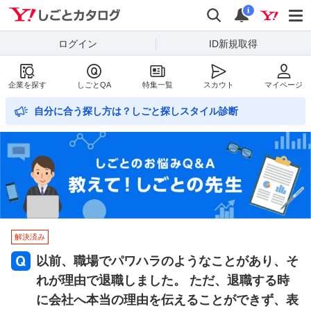
Yahoo!しごとカタログ
検索
通知数
i
ログイン
ID新規取得
企業を探す
しごとQA
特集一覧
スカウト
マイページ
自分に合う探し方は？しごと探しスタイル診断
解決済み
以前、職場でパワハラのようなことがあり、そ
れが理由で退職しました。 ただ、退職する時
に会社へ本当の理由を伝えることができず、表