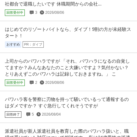
社都合で退職したいです 休職期間からの会社...
3
2026/08/06
回答受付中
はじめてのリゾートバイトなら、ダイブ！9割の方が未経験ス
タート！
おすすめ
PR：ダイブ
上司からのパワハラですが 「それ、パワハラになるの自覚し
てますか？みんなあなたのこと大嫌いですよ？気付かない？
とりあえずこのパワハラは記録しておきますね。」 こ
2
2026/08/06
回答受付中
パワハラ客を警察に刃物を持って騒いでいるって通報するの
はダメですか？ すぐ急行してくれそうですが
5
2026/08/04
回答終了
派遣社員が新人派遣社員を教育した際のパワハラ扱いと、職