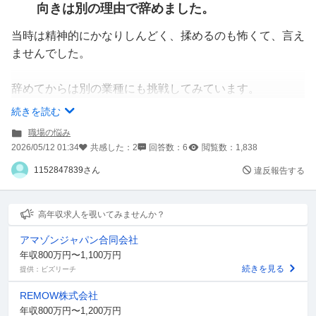
向きは別の理由で辞めました。
当時は精神的にかなりしんどく、揉めるのも怖くて、言え
ませんでした。
辞めてからは別の業種にも挑戦してみています。
ただ、正直に言うと、前の仕事自体は楽しかったですし、
続きを読む
職場にも居心地の良さを感じていました。
職場の悩み
だからこそ、仕事内容が嫌で辞めたわけではなく、人間関
2026/05/12 01:34
共感した：
2
回答数：
6
閲覧数：
1,838
係やパワハラのような出来事で辞めることになったのが、
1152847839さん
違反報告する
今でも引っかかっています。
時間は経っているのですが、ふとした時にそのことを思い
高年収求人を覗いてみませんか？
出して、負の感情が大きくなることがあります。
アマゾンジャパン合同会社
「あの時ちゃんと伝えておけばよかったのかな」「自分だ
年収800万円〜1,100万円
けが我慢して終わった感じがする」と思ってしまいます。
続きを見る
提供：ビズリーチ
REMOW株式会社
今さら会社に何か言いたいというより、自分の中で消化し
年収800万円〜1,200万円