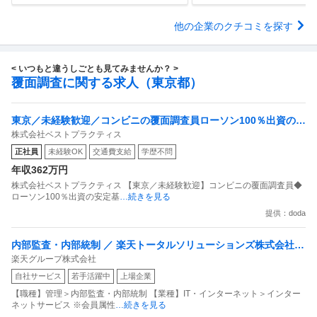
他の企業のクチコミを探す
< いつもと違うしごとも見てみませんか？ >
覆面調査に関する求人（東京都）
東京／未経験歓迎／コンビニの覆面調査員ローソン100％出資の安
株式会社ベストプラクティス
定基盤／月５日在宅／残業月10時間
正社員
未経験OK
交通費支給
学歴不問
年収362万円
株式会社ベストプラクティス 【東京／未経験歓迎】コンビニの覆面調査員◆
ローソン100％出資の安定基
…続きを見る
提供：doda
内部監査・内部統制 ／ 楽天トータルソリューションズ株式会社
楽天グループ株式会社
戦略事業コンプライアンス支援部 業務統制支援課：ショップコン
自社サービス
若手活躍中
上場企業
プライアンス推進担当（SBCSD）
【職種】管理＞内部監査・内部統制 【業種】IT・インターネット＞インター
ネットサービス ※会員属性
…続きを見る