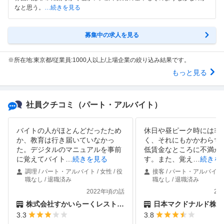
なと思う。
…続きを見る
募集中の求人を見る
※所在地:東京都/従業員:1000人以上/上場企業の絞り込み結果です。
もっと見る
社員クチコミ
（パート・アルバイト）
バイトの人がほとんどだったため
休日や昼ピーク時には非
か、教育は行き届いていなかっ
く、それにもかかわらず
た。デジタルのマニュアルを事前
低賃金なところに不満が
に覚えてバイト
…
続きを見る
す。また、覚え
…
続きを
調理 / パート・アルバイト / 女性 / 役
接客 / パート・アルバイト /
職なし / 退職済み
職なし / 退職済み
2022年頃の話
20
株式会社すかいらーくレストランツ
日本マクドナルド株式
3.3
3.8