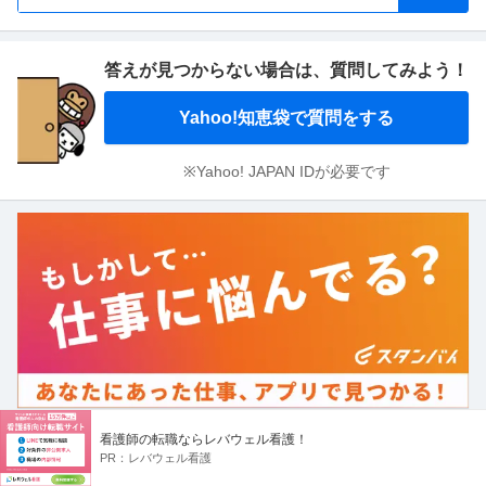
答えが見つからない場合は、
質問してみよう！
Yahoo!知恵袋で質問をする
※Yahoo! JAPAN IDが必要です
看護師の転職ならレバウェル看護！
PR：
レバウェル看護
しごとの先生キーワード一覧