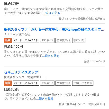
日給1万円
週1日～OK！登録制でスキマ時間に勤務可能！交通費全額支給！シニア世代
まで活躍できます★ 福利厚生
…続きを見る
提供：シンテイ警備株式会社 松戸支社
梱包スタッフ／「座り＆手作業中心」香水shopの梱包スタッフ
Ａｌｌｅｙ株式会社
副業OK 週1日からOK 1日1時間からOK
新着
パート・アルバイト
未経験OK
交通費支給
学歴不問
時給1,400円
香りを楽しめる香りのECショップです。 フルボトル購入前に香りを試したい
方や、流行りの香水を少量ず
…続きを見る
提供：エンゲージ
セキュリティスタッフ
株式会社シンコー警備保障 川口
新着
パート・アルバイト
未経験OK
交通費支給
主婦・主夫歓迎
日給3万円
《警備Staff》短期OK！シフト自由★働きやすさ保証します！ 週0～6日ま
で、ライフスタイルに合
…続きを見る
提供：株式会社シンコー警備保障 川口