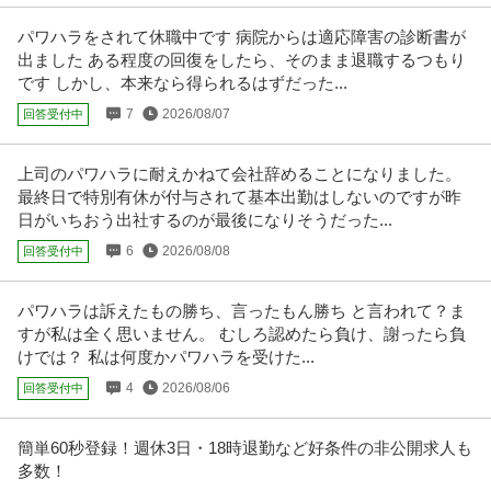
株式会社レオパレス21 【中野】現場品質検査（アパート）◆シニア活躍中｜
残業10h程度｜土日祝｜”
…続きを見る
パワハラをされて休職中です 病院からは適応障害の診断書が
提供：doda
出ました ある程度の回復をしたら、そのまま退職するつもり
です しかし、本来なら得られるはずだった...
経理（財務会計） ／ 経理／土日祝休み／服装自由／賞与4か月分
7
2026/08/07
回答受付中
株式会社林電子
／平均年齢30代／残業月10時間
正社員
交通費支給
昇給あり
在宅ワーク
上司のパワハラに耐えかねて会社辞めることになりました。
年収300万円〜500万円
最終日で特別有休が付与されて基本出勤はしないのですが昨
【職種】管理＞経理（財務会計） 【業種】IT・インターネット＞ソフトウエ
日がいちおう出社するのが最後になりそうだった...
ア ※会員属性などに応じ、
…続きを見る
提供：ビズリーチ
6
2026/08/08
回答受付中
総務 ／ 総務人事 土日祝休み／残業ほぼなし
パワハラは訴えたもの勝ち、言ったもん勝ち と言われて？ま
株式会社ダイケンホールディングス
すが私は全く思いません。 むしろ認めたら負け、謝ったら負
正社員
土日休み
U・IターンOK
職場内禁煙
けでは？ 私は何度かパワハラを受けた...
【職種】管理＞総務 【業種】不動産＞不動産管理 ※会員属性などに応じ、当
該求人をビズリーチ上で閲覧
…続きを見る
4
2026/08/06
回答受付中
提供：ビズリーチ
簡単60秒登録！週休3日・18時退勤など好条件の非公開求人も
経理事務スタッフ／経理経験必須／土日祝休み／年間休日125日／
多数！
有限会社石田電機