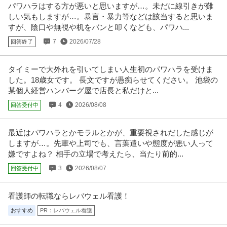
パワハラはする方が悪いと思いますが…。未だに線引きが難
しい気もしますが…。暴言・暴力等などは該当すると思いま
すが、陰口や無視や机をバンと叩くなども、パワハ...
7
2026/07/28
回答終了
タイミーで大外れを引いてしまい人生初のパワハラを受けま
した。18歳女です。 長文ですが愚痴らせてください‪。 池袋の
某個人経営ハンバーグ屋で店長と私だけと...
4
2026/08/08
回答受付中
最近はパワハラとかモラルとかが、重要視されだした感じが
しますが…。先輩や上司でも、言葉遣いや態度が悪い人って
嫌ですよね？ 相手の立場で考えたら、当たり前的...
3
2026/08/07
回答受付中
看護師の転職ならレバウェル看護！
おすすめ
PR：レバウェル看護