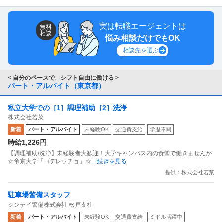
実は転職エージェントは
無料
相談
悩み相談だけでもOK
相談先を選ぶ
< 自分のペースで、シフト自由に働ける >
パート・アルバイト（東京都）
私立大学での［1］調理補助［2］洗浄
株式会社若菜
新着
パート・アルバイト
未経験OK
交通費支給
学歴不問
時給1,226円
【調理補助/洗浄】未経験者大歓迎！大学キャンパス内の食堂で働きませんか
☆帝京大学「ゴデレッチョ」☆
…続きを見る
提供：株式会社若菜
駐車場警備スタッフ
シンテイ警備株式会社 松戸支社
新着
パート・アルバイト
未経験OK
交通費支給
ミドル活躍中