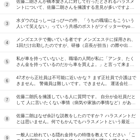
佐藤二朗さんが橋本愛さんに対して行ったとされるハラスメ
2
ントについて、佐藤二朗さんを擁護する意見が多いですよ
ね。 これは極端に言えば、 「ハラスメントでは...
水ダウのはっしーはっぴーの件、「うちの職場にもこういう
3
人いて笑えない」っていう共感のポストがツイッターやyout
ubeのコメント欄に多すぎてそっちに驚いて...
メンズエステで働いている者です メンズエステに採用され、
4
1回だけ出勤したのですが、研修（店長が担当）の際や出勤
時に「元々デリをやっていたなら」という理由で...
私が車を持っていないと、職場の人間が私に「アンタ、たく
5
さん金を持っているのだから車を買えよ。」と言って来ま
す。 でも なんで しんどい思いをして働いた金で...
47才から正社員は不可能に近いかな？ まず正社員で介護はで
6
きません。 警備員は難しいです。できません。 運送会社の
運転手は無理です。できません 過去にうつ...
佐藤二朗氏を擁護している人に質問です。 自分が会社員だと
7
して 人に言いたくない事情（病気や家族の事情など）があ
り、上司や総務等に相談した結果、仕事内容を...
佐藤二朗はなぜ余計な説教をしたのですか？ ハラスメントだ
8
とは思いません。何でもかんでもハラスメントという最近の
風潮に反対です。ただ、橋本愛からすれば良い気...
一般人に紛れている隠れ金持ちの特徴を教えてください 「こ
9