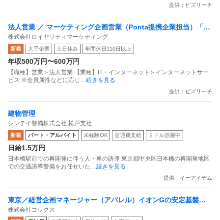
提供：ビズリーチ
法人営業 ／ マーケティング企画営業（Ponta提携企業担当）「国
株式会社ロイヤリティマーケティング
内最大級の共通ポイントサービスを展開／無駄のない消費社会を
新着
大手企業
土日休み
年間休日110日以上
目指すデータマーケティングカンパニー」
年収500万円〜600万円
【職種】営業＞法人営業 【業種】IT・インターネット＞インターネットサー
ビス ※会員属性などに応じ
…続きを見る
提供：ビズリーチ
建物管理
シンテイ警備株式会社 松戸支社
新着
パート・アルバイト
未経験OK
交通費支給
ミドル活躍中
日給1.5万円
日本橋駅前での再開発に伴う人・車の誘導 東京都中央区日本橋の再開発地区
での交通誘導警備をお任せいた
…続きを見る
提供：イーアイデム
東京／経営企画マネージャー（アパレル）イオンGの安定基盤／
株式会社コックス
面接1回／即入社歓迎