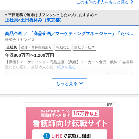
この条件の求人をもっと見る
< 平日勤務で週末はリフレッシュしたい人におすすめ >
正社員×土日祝休み（東京都）
商品企画 ／ 「商品企画／マーケティングマネージャー」「たべっ
株式会社ギンビス
子どうぶつ」でお馴染みのお菓子メーカー ギンビス「「しみチョ
正社員
産休・育休実績あり
転勤なし
自社サービス
ココーン」「アスパラガス」などのロングセラー商品を製造／土
年収800万円〜1,200万円
日祝休み／転勤なし／勤務地日本橋」（株式会社ギンビス）
【職種】マーケティング＞商品企画 【業種】メーカー＞食品・飲料 ※会員属
性などに応じ、当該求人をビ
…続きを見る
提供：ビズリーチ
もっと見る
年収1000万円も可能×土日祝休み／外国人人材紹介の法人営業／
上野グループホールディングス株式会社
マネジメント業務
正社員
交通費支給
土日休み
介護休暇あり
月給47万円〜62.5万円
【年収1000万円も可能×土日祝休み】外国人人材紹介の法人営業｜マネジメ
ント業務 【高収入！稼ぐな
…続きを見る
提供：上野グループホールディングス株式会社