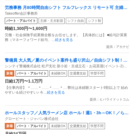
労務事務 月80時間自由シフト フルフレックス リモート可 主婦活
Takeoffer会計事務所
躍中
パート・アルバイト
主婦・主夫歓迎
シフト自由
シフト制
時給1,300円〜1,600円
労働・社会保険手続業務全般をお任せします。 【具体的には】 ■給与計算業
務（マネーフォワード給与、
…続きを見る
提供：アカナビ
警備員 大人気／夏のイベント案件も盛り沢山／自由シフト制！週
シンテイ警備株式会社 松戸支社 新小岩・京成立石・お花茶屋(イベント-2)エ
払いもOK／毎週水曜日がお給料日最短翌日面接OK！応募後に届
リア/A3203200113
新着
パート・アルバイト
未経験OK
交通費支給
学歴不問
くURLから面接日時を選んでね交通費全額支給なので遠方の方も
日給1万円〜1.1万円
問題なし！未経験歓迎 ／ 警備スタッフ
【仕事内容】 ＊……＊……＊……＊… 弊社は未経験スタート9割以上で 始め
やすい＆続けやすい♪ 今
…続きを見る
提供：ヒバライドットコム
ホールスタッフ／人気ラーメン店 ホール！週1・3h～OK！／らあ
グロービート・ジャパン株式会社
めん花月嵐 デックス東京ビーチ店
新着
パート・アルバイト
未経験OK
交通費支給
学歴不問
月給24万円