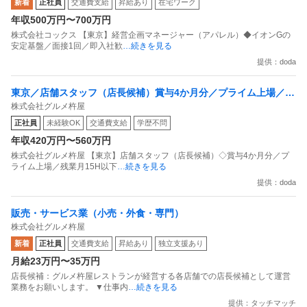
新着
正社員
交通費支給
昇給あり
在宅ワーク
年収500万円〜700万円
株式会社コックス 【東京】経営企画マネージャー（アパレル）◆イオンGの
安定基盤／面接1回／即入社歓
…続きを見る
提供：doda
東京／店舗スタッフ（店長候補）賞与4か月分／プライム上場／残
株式会社グルメ杵屋
業月15H以下／新店オープン多数
正社員
未経験OK
交通費支給
学歴不問
年収420万円〜560万円
株式会社グルメ杵屋 【東京】店舗スタッフ（店長候補）◇賞与4か月分／プ
ライム上場／残業月15H以下
…続きを見る
提供：doda
販売・サービス業（小売・外食・専門）
株式会社グルメ杵屋
新着
正社員
交通費支給
昇給あり
独立支援あり
月給23万円〜35万円
店長候補：グルメ杵屋レストランが経営する各店舗での店長候補として運営
業務をお願いします。 ▼仕事内
…続きを見る
提供：タッチマッチ