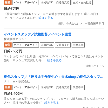
新着
パート・アルバイト
未経験OK
交通費支給
主婦・主夫歓迎
日給3万円
《警備Staff》短期OK！シフト自由★働きやすさ保証します！ 週0～6日ま
で、ライフスタイルに合
…続きを見る
提供：株式会社シンコー警備保障 川口
イベントスタッフ／試験監督／イベント設営
株式会社マッシュ
新着
パート・アルバイト
未経験OK
交通費支給
学歴不問
日給2.2万円
マッシュのバイトは単発・短期OK！イベントバイトで稼ごう！夏はイベント
盛り！マッシュで充実した毎日
…続きを見る
提供：バイトル
梱包スタッフ／「座り＆手作業中心」香水shopの梱包スタッフ
Ａｌｌｅｙ株式会社
副業OK 週1日からOK 1日1時間からOK
新着
パート・アルバイト
未経験OK
交通費支給
学歴不問
時給1,400円
香りを楽しめる香りのECショップです。 フルボトル購入前に香りを試したい
方や、流行りの香水を少量ず
…続きを見る