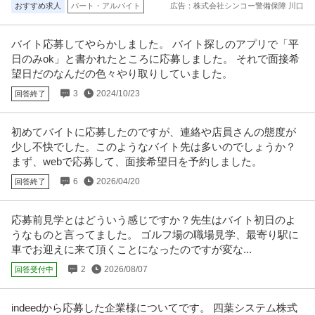
おすすめ求人
パート・アルバイト
広告：株式会社シンコー警備保障 川口
バイト応募してやらかしました。 バイト探しのアプリで「平
日のみok」と書かれたところに応募しました。 それで面接希
望日だのなんだの色々やり取りしていました。
3
2024/10/23
回答終了
初めてバイトに応募したのですが、連絡や店員さんの態度が
少し不快でした。このようなバイト先は多いのでしょうか？
まず、webで応募して、面接希望日を予約しました。
6
2026/04/20
回答終了
応募前見学とはどういう感じですか？先生はバイト初日のよ
うなものと言ってました。 ゴルフ場の職場見学、最寄り駅に
車でお迎えに来て頂くことになったのですが変な...
2
2026/08/07
回答受付中
indeedから応募した企業様についてです。 四葉システム株式