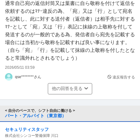
通常自己宛の返信封筒又は葉書に自ら敬称を付けて返信を
依頼するのはﾏﾅｰ違反の為、「宛」又は「行」として宛名
を記載し、此に対する送付者（返信者）は相手先に対する
ﾏﾅｰとして「宛」又は「行」表記に抹線の上敬称を付して
発送するのが一般的である為、発信者自ら宛先を記載する
場合には当初から敬称を記載すれば良い事になります。
（自ら「宛」「行」を記載して抹線の上敬称を付したとな
ると常識外れとされるでしょう）
2026/05/11 03:59
qse********さん
違反報告する
他の回答を見る
< 自分のペースで、シフト自由に働ける >
パート・アルバイト（東京都）
セキュリティスタッフ
株式会社シンコー警備保障 川口