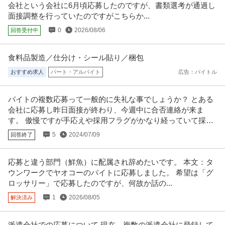
会社という会社に6月頃応募したのですが、書類選考が通過し
面接調整を行っていたのですがこちらか...
0
2026/08/06
回答受付中
食料品製造／仕分け・シール貼り／梱包
おすすめ求人
パート・アルバイト
広告：バイトル
バイトの複数応募って一般的に失礼な事でしょうか？ とある
会社に応募し昨日面接が終わり、今週中に合否連絡が来ま
す。 傲慢ですが手応えや採用フラグがかなり経っていて採用
の可能性が高いです。
5
2024/07/09
回答終了
応募と違う部門（鮮魚）に配属され辞めたいです。 本文：タ
ウンワークでヤオコーのバイトに応募しました。 希望は「グ
ロッサリー」で応募したのですが、何故か話の...
1
2026/08/05
解決済み
派遣会社での応募について 現在、複数の派遣会社に登録して