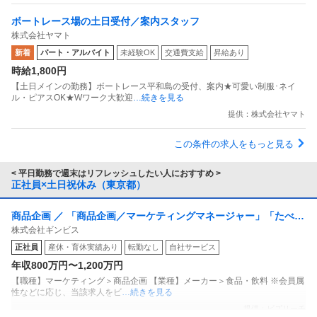
ボートレース場の土日受付／案内スタッフ
株式会社ヤマト
新着
パート・アルバイト
未経験OK
交通費支給
昇給あり
時給1,800円
【土日メインの勤務】ボートレース平和島の受付、案内★可愛い制服･ネイ
ル・ピアスOK★Wワーク大歓迎
…続きを見る
提供：株式会社ヤマト
この条件の求人をもっと見る
< 平日勤務で週末はリフレッシュしたい人におすすめ >
正社員×土日祝休み（東京都）
商品企画 ／ 「商品企画／マーケティングマネージャー」「たべっ
株式会社ギンビス
子どうぶつ」でお馴染みのお菓子メーカー ギンビス「「しみチョ
正社員
産休・育休実績あり
転勤なし
自社サービス
ココーン」「アスパラガス」などのロングセラー商品を製造／土
年収800万円〜1,200万円
日祝休み／転勤なし／勤務地日本橋」（株式会社ギンビス）
【職種】マーケティング＞商品企画 【業種】メーカー＞食品・飲料 ※会員属
性などに応じ、当該求人をビ
…続きを見る
提供：ビズリーチ