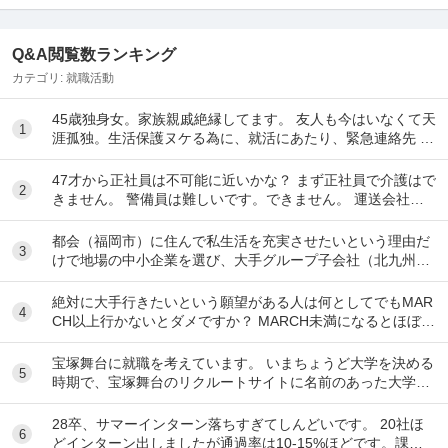
Q&A閲覧数ランキング
カテゴリ:
就職活動
45歳独身女。家族親戚絶縁してます。 友人も今はいなくて天
1
涯孤独。生活保護ヌケる為に、就活にあたり、緊急連絡先 が
ネックになり駄目になってます。 現在賃...
47才から正社員は不可能に近いかな？ まず正社員で介護はで
2
きません。 警備員は難しいです。できません。 運送会社の
運転手は無理です。できません 過去にうつ...
都会（福岡市）に住んで私生活を充実させたいという理由だ
3
けで地場の中小企業を選び、大手グループ子会社（北九州）
を蹴るのは長期的に見てもったいないですか？
絶対に大手行きたいという願望がある人は何としてでもMAR
4
CH以上行かないとダメですか？ MARCH未満になるとほぼ行
けなくなるのでもしそんな願望がありMA...
宝塚舞台に就職を考えています。 いまちょうど大学を決める
5
時期で、宝塚舞台のリクルートサイトに名前のあった大学に
行こうとしています。 ですが、習い事で「活動...
28卒、サマーインターン落ちすぎてしんどいです。 20社ほ
6
どインターン出しましたが通過率は10-15%ほどです。課題