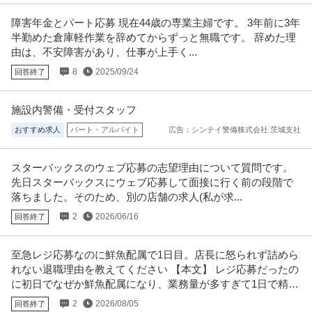
有限会社石田電機
残業ほぼなし
障害年金とパート応募 現在44歳の専業主婦です。 3年前に3年
新着
正社員
交通費支給
学歴不問
昇給あり
半勤めた倉庫軽作業を辞めてからずっと無職です。 辞めた理
月給25万円〜35万円
由は、不安障害があり、仕事が上手く...
仕事内容：＼経理経験を活かして、安定企業で長く働きませんか？／ 創業40
8
2025/09/24
回答終了
年以上の電気設備工事会社で
…続きを見る
提供：有限会社石田電機
施設内警備・受付スタッフ
社会福祉士 資格必須／医療ソーシャルワーカー／土日祝休み／M
おすすめ求人
パート・アルバイト
広告：シンテイ警備株式会社 茨城支社
医療法人社団真清の会/南多摩クリニック
SW／病院
正社員
交通費支給
昇給あり
土日休み
スターバックスのウェブ応募の志望理由について質問です。
月給20万円〜30万円
先日スターバックスにウェブ応募して面接に行く前の段階で
＜土曜日・日曜日・祝日休み＞整形外科・内科・訪問診療クリニックにて訪
落ちました。そのため、別の店舗の求人(私が求...
問診療相談員のお仕事です＠町田
…続きを見る
提供：ケア人材バンク
2
2026/06/16
回答終了
個人営業 ／ 「営業」土日祝休み／業界屈指のインセンティブ／残
至急レジ応募なのに鮮魚配属で1日目。店長に怒られず詰めら
株式会社ヴェリタス・インベストメント
業月10h
れない退職理由を教えてください 【本文】 レジ応募だったの
新着
正社員
土日休み
インセンティブあり
経験者優遇
に初日でなぜか鮮魚配属になり、業務量が多すぎて1日で精神
年収800万円
が限界です。
2
2026/08/05
回答終了
【職種】営業＞個人営業 【業種】不動産＞デベロッパー ※会員属性などに応