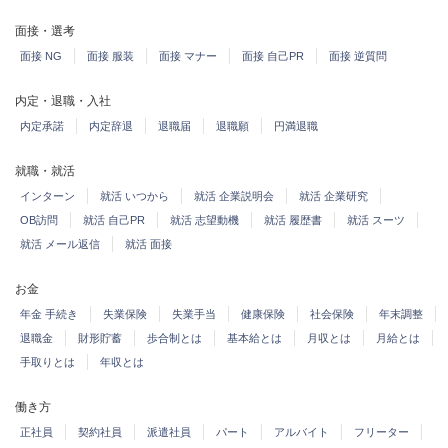
面接・選考
面接 NG
面接 服装
面接 マナー
面接 自己PR
面接 逆質問
内定・退職・入社
内定承諾
内定辞退
退職届
退職願
円満退職
就職・就活
インターン
就活 いつから
就活 企業説明会
就活 企業研究
OB訪問
就活 自己PR
就活 志望動機
就活 履歴書
就活 スーツ
就活 メール返信
就活 面接
お金
年金 手続き
失業保険
失業手当
健康保険
社会保険
年末調整
退職金
財形貯蓄
歩合制とは
基本給とは
月収とは
月給とは
手取りとは
年収とは
働き方
正社員
契約社員
派遣社員
パート
アルバイト
フリーター