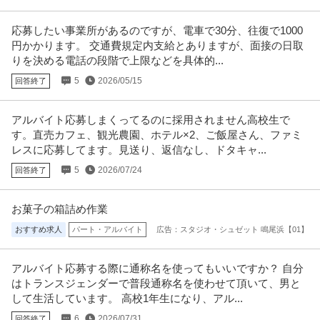
じ、当該求人をビズリーチ上
…続きを見る
提供：ビズリーチ
応募したい事業所があるのですが、電車で30分、往復で1000
円かかります。 交通費規定内支給とありますが、面接の日取
この条件の求人をもっと見る
りを決める電話の段階で上限などを具体的...
5
2026/05/15
回答終了
アルバイト応募しまくってるのに採用されません高校生で
す。直売カフェ、観光農園、ホテル×2、ご飯屋さん、ファミ
レスに応募してます。見送り、返信なし、ドタキャ...
5
2026/07/24
回答終了
お菓子の箱詰め作業
おすすめ求人
パート・アルバイト
広告：スタジオ・シュゼット 鳴尾浜【01】
アルバイト応募する際に通称名を使ってもいいですか？ 自分
はトランスジェンダーで普段通称名を使わせて頂いて、男と
して生活しています。 高校1年生になり、アル...
6
2026/07/31
回答終了