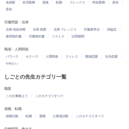
未経験
在宅勤務
資格
転勤
フレックス
時短勤務
産休
育休
労働問題・法律
法律 有給休暇
法律 残業
法律 フレックス
労働基準法
36協定
雇用契約書
労働契約書
リストラ
試用期間
職場・人間関係
パワハラ
セクハラ
人間関係
ストレス
職場恋愛
社内恋愛
やめたい
しごとの先生カテゴリ一覧
職業
この仕事教えて
このカテゴリすべて
就職、転職
就職活動
転職
退職
公務員試験
このカテゴリすべて