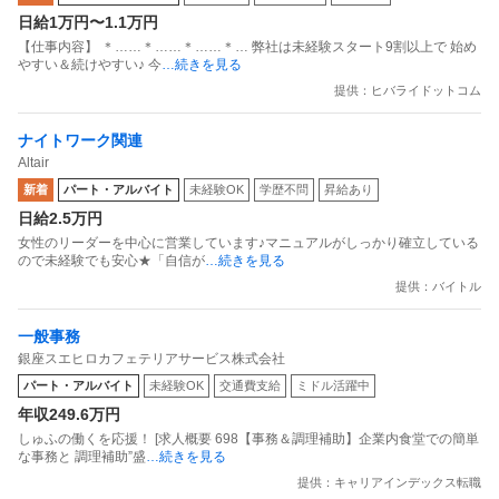
日給1万円〜1.1万円
問題なし！未経験歓迎 ／ 警備スタッフ
【仕事内容】 ＊……＊……＊……＊… 弊社は未経験スタート9割以上で 始め
やすい＆続けやすい♪ 今
…続きを見る
提供：ヒバライドットコム
ナイトワーク関連
Altair
新着
パート・アルバイト
未経験OK
学歴不問
昇給あり
日給2.5万円
女性のリーダーを中心に営業しています♪マニュアルがしっかり確立している
ので未経験でも安心★「自信が
…続きを見る
提供：バイトル
一般事務
銀座スエヒロカフェテリアサービス株式会社
パート・アルバイト
未経験OK
交通費支給
ミドル活躍中
年収249.6万円
しゅふの働くを応援！ [求人概要 698【事務＆調理補助】企業内食堂での簡単
な事務と 調理補助”盛
…続きを見る
提供：キャリアインデックス転職