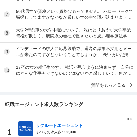
点を洗い出すなど次に向けて出来ることに...
50代男性で資格という資格はもってません。 ハローワークで
7
職探ししてますがなかなか厳しい世の中で職が決まりませ
ん。 前の会社は閉鎖したため、やむなく無...
大学2年前期の大学中退について。 私はとりあえず大学卒業
8
資格が欲しく、病院系の会社で働きたいと思い理学療法学科
へ入りました。 しかし、そのモチベーションだ...
インディードの求人に応募段階で、選考の結果不採用とメー
9
ルが来たのですがどういうことでしょうか。 長いあいだ掲載
されている求人です。
27卒の女の就活生です。 就活が思うように決まらず、自分に
10
はどんな仕事もできないのではないかと感じていて、何かの
病気なのではないかと不安になっています。 ...
質問をもっと見る
転職エージェント求人数ランキング
[PR]
リクルートエージェント
1
すべての求人数
990,000