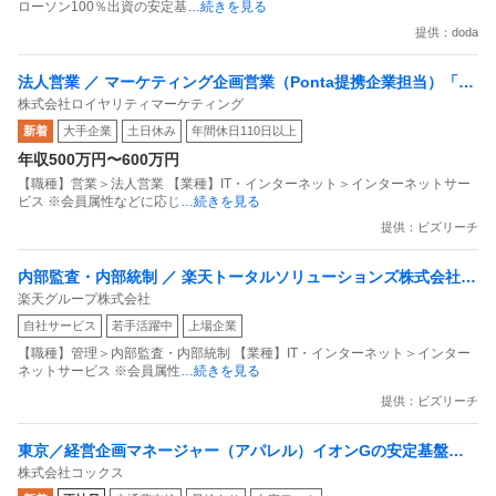
ローソン100％出資の安定基
…続きを見る
提供：doda
法人営業 ／ マーケティング企画営業（Ponta提携企業担当）「国
株式会社ロイヤリティマーケティング
内最大級の共通ポイントサービスを展開／無駄のない消費社会を
新着
大手企業
土日休み
年間休日110日以上
目指すデータマーケティングカンパニー」
年収500万円〜600万円
【職種】営業＞法人営業 【業種】IT・インターネット＞インターネットサー
ビス ※会員属性などに応じ
…続きを見る
提供：ビズリーチ
内部監査・内部統制 ／ 楽天トータルソリューションズ株式会社
楽天グループ株式会社
戦略事業コンプライアンス支援部 業務統制支援課：ショップコン
自社サービス
若手活躍中
上場企業
プライアンス推進担当（SBCSD）
【職種】管理＞内部監査・内部統制 【業種】IT・インターネット＞インター
ネットサービス ※会員属性
…続きを見る
提供：ビズリーチ
東京／経営企画マネージャー（アパレル）イオンGの安定基盤／
株式会社コックス
面接1回／即入社歓迎