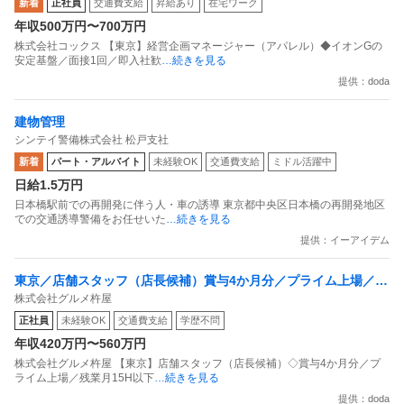
新着
正社員
交通費支給
昇給あり
在宅ワーク
年収500万円〜700万円
株式会社コックス 【東京】経営企画マネージャー（アパレル）◆イオンGの
安定基盤／面接1回／即入社歓
…続きを見る
提供：doda
建物管理
シンテイ警備株式会社 松戸支社
新着
パート・アルバイト
未経験OK
交通費支給
ミドル活躍中
日給1.5万円
日本橋駅前での再開発に伴う人・車の誘導 東京都中央区日本橋の再開発地区
での交通誘導警備をお任せいた
…続きを見る
提供：イーアイデム
東京／店舗スタッフ（店長候補）賞与4か月分／プライム上場／残
株式会社グルメ杵屋
業月15H以下／新店オープン多数
正社員
未経験OK
交通費支給
学歴不問
年収420万円〜560万円
株式会社グルメ杵屋 【東京】店舗スタッフ（店長候補）◇賞与4か月分／プ
ライム上場／残業月15H以下
…続きを見る
提供：doda