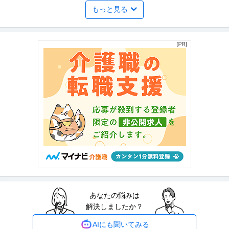
もっと見る
年収1000万円も可能×土日祝休み／外国人人材紹介の法人営業／
上野グループホールディングス株式会社
マネジメント業務
正社員
交通費支給
土日休み
介護休暇あり
月給47万円〜62.5万円
【年収1000万円も可能×土日祝休み】外国人人材紹介の法人営業｜マネジメ
ント業務 【高収入！稼ぐな
…続きを見る
提供：上野グループホールディングス株式会社
法務・コンプライアンス ／ 「測量士・測量士補・測量助手」最新
ひかり司法書士法人
ドローン・3Dレーザースキャナーを駆使する先進的測量技術者／
正社員
土日休み
高収入
完全週休2日制
創業90年の強固なグループ基盤／京都・丸太町駅徒歩1分／完全週
年収800万円〜1,000万円
休2日（土日祝）
【職種】管理＞法務・コンプライアンス 【業種】士業＞その他 ※会員属性な
どに応じ、当該求人をビズリ
…続きを見る
提供：ビズリーチ
あなたの悩みは
中野／現場品質検査（アパート）シニア活躍中／残業10h程度／
解決しましたか？
株式会社レオパレス21
土日祝／”ホワイト企業”認定企業
新着
正社員
交通費支給
昇給あり
在宅ワーク
AIにも聞いてみる