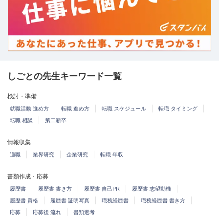
しごとの先生キーワード一覧
検討・準備
就職活動 進め方
転職 進め方
転職 スケジュール
転職 タイミング
転職 相談
第二新卒
情報収集
適職
業界研究
企業研究
転職 年収
書類作成・応募
履歴書
履歴書 書き方
履歴書 自己PR
履歴書 志望動機
履歴書 資格
履歴書 証明写真
職務経歴書
職務経歴書 書き方
応募
応募後 流れ
書類選考