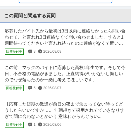
年収579万円〜1,002万円
株式会社レオパレス21 【中野】現場品質検査（アパート）◆シニア活躍中｜
残業10h程度｜土日祝｜”
…続きを見る
この質問と関連する質問
提供：doda
応募したバイト先から最初は3日以内に連絡なかったら問い合
経理（財務会計） ／ 経理／土日祝休み／服装自由／賞与4か月分
わせて、と言われ3日連絡なくて問い合わせました。すると1
株式会社林電子
／平均年齢30代／残業月10時間
週間待ってくださいと言われ待ったのに連絡がなくて問い合
正社員
交通費支給
昇給あり
在宅ワーク
わせました。
3
2026/08/08
回答受付中
年収300万円〜500万円
【職種】管理＞経理（財務会計） 【業種】IT・インターネット＞ソフトウエ
ア ※会員属性などに応じ、
…続きを見る
この前、マックのバイトに応募した高校1年生です。そして今
提供：ビズリーチ
日、不合格の電話がきました。正直納得がいかないし悔しい
のでなぜ落ちたのか一緒に考えてほしいです。 ...
総務 ／ 総務人事 土日祝休み／残業ほぼなし
5
2026/08/07
回答受付中
株式会社ダイケンホールディングス
正社員
土日休み
U・IターンOK
職場内禁煙
【応募した短期の派遣が前日の夜まで決まってない時ってど
【職種】管理＞総務 【業種】不動産＞不動産管理 ※会員属性などに応じ、当
該求人をビズリーチ上で閲覧
…続きを見る
うしたらいいですか……？ 朝起きて採用されてていきなりす
ぎて間に合わないとかいう 意味わからんぐらい...
提供：ビズリーチ
1
2026/08/06
回答受付中
経理事務スタッフ／経理経験必須／土日祝休み／年間休日125日／