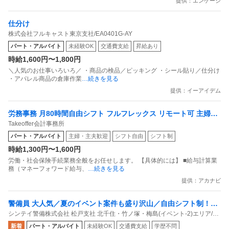
提供：エンゲージ
仕分け
株式会社フルキャスト東京支社/EA0401G-AY
パート・アルバイト
未経験OK
交通費支給
昇給あり
時給1,600円〜1,800円
＼人気のお仕事いろいろ／ ・商品の検品／ピッキング ・シール貼り／仕分け
・アパレル商品の倉庫作業
…続きを見る
提供：イーアイデム
労務事務 月80時間自由シフト フルフレックス リモート可 主婦活
Takeoffer会計事務所
躍中
パート・アルバイト
主婦・主夫歓迎
シフト自由
シフト制
時給1,300円〜1,600円
労働・社会保険手続業務全般をお任せします。 【具体的には】 ■給与計算業
務（マネーフォワード給与、
…続きを見る
提供：アカナビ
警備員 大人気／夏のイベント案件も盛り沢山／自由シフト制！週
シンテイ警備株式会社 松戸支社 北千住・竹ノ塚・梅島(イベント-2)エリア/A3
払いもOK／毎週水曜日がお給料日最短翌日面接OK！応募後に届
203200113
新着
パート・アルバイト
未経験OK
交通費支給
学歴不問
くURLから面接日時を選んでね交通費全額支給なので遠方の方も