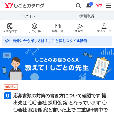
Yahoo!しごとカタログ
検索
通知数
i
ログイン
ID新規取得
企業を探す
しごとQA
特集一覧
スカウト
マイページ
自分に合う探し方は？しごと探しスタイル診断
解決済み
応募書類の封筒の書き方について確認です 提
出先は 〇〇会社 採用係 宛 となっています 〇
〇会社 採用係 宛と書いた上で 二重線➕御中で