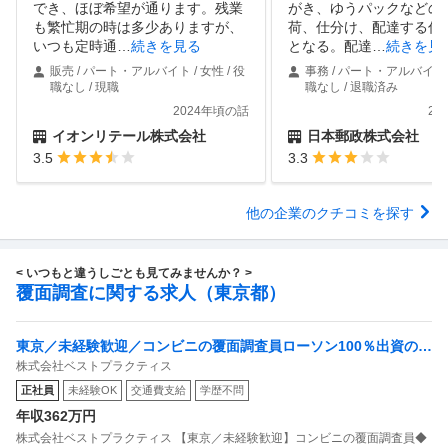
でき、ほぼ希望が通ります。残業
がき、ゆうパックなどの
も繁忙期の時は多少ありますが、
荷、仕分け、配達する仕
いつも定時通
…
続きを見る
となる。配達
…
続きを見
販売 / パート・アルバイト / 女性 / 役
事務 / パート・アルバイト /
職なし / 現職
職なし / 退職済み
2024年頃の話
20
イオンリテール株式会社
日本郵政株式会社
3.5
3.3
他の企業のクチコミを探す
< いつもと違うしごとも見てみませんか？ >
覆面調査に関する求人（東京都）
東京／未経験歓迎／コンビニの覆面調査員ローソン100％出資の安
株式会社ベストプラクティス
定基盤／月５日在宅／残業月10時間
正社員
未経験OK
交通費支給
学歴不問
年収362万円
株式会社ベストプラクティス 【東京／未経験歓迎】コンビニの覆面調査員◆