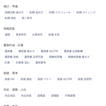
検討・準備
就職活動 進め方
転職 進め方
転職 スケジュール
転職 タイミング
転職 相談
第二新卒
情報収集
適職
業界研究
企業研究
転職 年収
書類作成・応募
履歴書
履歴書 書き方
履歴書 自己PR
履歴書 志望動機
履歴書 資格
履歴書 証明写真
職務経歴書
職務経歴書 書き方
応募
応募後 流れ
書類選考
面接・選考
面接 NG
面接 服装
面接 マナー
面接 自己PR
面接 逆質問
内定・退職・入社
内定承諾
内定辞退
退職届
退職願
円満退職