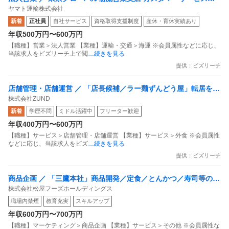
ヤマト運輸株式会社
当
新着
正社員
自社サービス
資格取得支援制度
産休・育休実績あり
年収500万円〜600万円
【職種】営業＞法人営業 【業種】運輸・交通＞海運 ※会員属性などに応じ、
当該求人をビズリーチ上で閲
…続きを見る
提供：ビズリーチ
店舗管理・店舗運営 ／ 「店長候補／ラー麺ずんどう屋」転居を伴
株式会社ZUND
う転勤なし／年間休日113日／5連休の取得も可能／トリドールホ
新着
学歴不問
ミドル活躍中
フリーター歓迎
ールディングスで安定感／フォローアップやスキルアップ研修も
年収400万円〜600万円
充実
【職種】サービス＞店舗管理・店舗運営 【業種】サービス＞外食 ※会員属性
などに応じ、当該求人をビズ
…続きを見る
提供：ビズリーチ
商品企画 ／ 「三鷹本社」商品開発／定食／とんかつ／寿司等のメ
株式会社松屋フーズホールディングス
ニュー開発 ／「松屋」など飲食事業をチェーン展開
職場内禁煙
教育充実
スキルアップ
年収600万円〜700万円
【職種】マーケティング＞商品企画 【業種】サービス＞その他 ※会員属性な