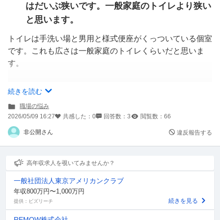
はだいぶ狭いです。一般家庭のトイレより狭い
と思います。
トイレは手洗い場と男用と様式便座がくっついている個室
です。これも広さは一般家庭のトイレくらいだと思いま
す。
また本当にあった場合はどんな正当な理由？事件が起きた
続きを読む
時用など、理由があったら許されるものなんでしょうか？
職場の悩み
裁判などしたらどうなるんでしょうか？
2026/05/09 16:27
共感した：
0
回答数：
3
閲覧数：
66
非公開さん
違反報告する
高年収求人を覗いてみませんか？
一般社団法人東京アメリカンクラブ
年収800万円〜1,000万円
続きを見る
提供：ビズリーチ
REMOW株式会社