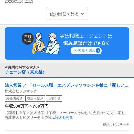
2026/05/10 11:13
他の回答を見る
実は転職エージェントは
無料
相談
悩み相談だけでもOK
相談先を選ぶ
< 質問に関する求人 >
チェーン店（東京都）
法人営業 ／ 「セールス職」エスプレッソマシンを軸に「新しいカ
株式会社フジマック
フェ文化」を一緒に創りましょう
経験者優遇
職場内禁煙
上場企業
年収500万円〜700万円
【職種】営業＞法人営業 【業種】メーカー＞その他 ※会員属性などに応じ、
当該求人をビズリーチ上で閲
…続きを見る
提供：ビズリーチ