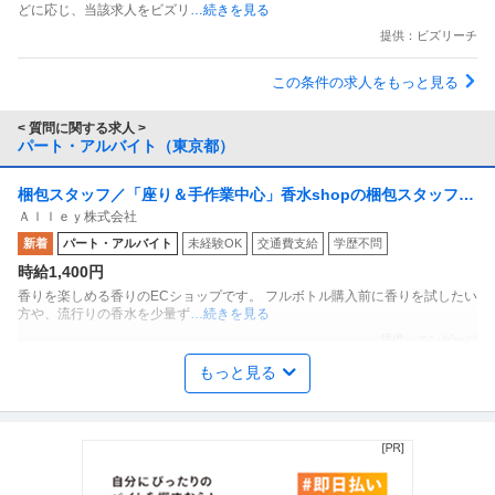
どに応じ、当該求人をビズリ
…続きを見る
提供：ビズリーチ
この条件の求人をもっと見る
< 質問に関する求人 >
パート・アルバイト（東京都）
梱包スタッフ／「座り＆手作業中心」香水shopの梱包スタッフ
Ａｌｌｅｙ株式会社
副業OK 週1日からOK 1日1時間からOK
新着
パート・アルバイト
未経験OK
交通費支給
学歴不問
時給1,400円
香りを楽しめる香りのECショップです。 フルボトル購入前に香りを試したい
方や、流行りの香水を少量ず
…続きを見る
提供：エンゲージ
もっと見る
仕分け
株式会社フルキャスト東京支社/EA0401G-AY
パート・アルバイト
未経験OK
交通費支給
昇給あり
時給1,600円〜1,800円
＼人気のお仕事いろいろ／ ・商品の検品／ピッキング ・シール貼り／仕分け