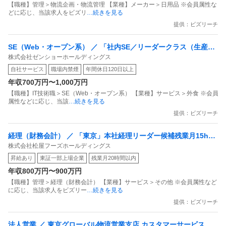
【職種】管理＞物流企画・物流管理 【業種】メーカー＞日用品 ※会員属性な
どに応じ、当該求人をビズリ
…続きを見る
提供：ビズリーチ
SE（Web・オープン系） ／ 「社内SE／リーダークラス（生産・
株式会社ゼンショーホールディングス
物流管理システム新規構築）」国内の外食企業トップクラス／IT
自社サービス
職場内禁煙
年間休日120日以上
へ惜しまない投資／自身がやりたいことをかたちにできます／す
年収700万円〜1,000万円
き家・はま寿司のゼンショー
【職種】IT技術職＞SE（Web・オープン系） 【業種】サービス＞外食 ※会員
属性などに応じ、当該
…続きを見る
提供：ビズリーチ
経理（財務会計） ／ 「東京」本社経理リーダー候補残業月15h／
株式会社松屋フーズホールディングス
東証プライム上場・「松屋」などを展開／連結決算や開示業務
昇給あり
東証一部上場企業
残業月20時間以内
年収800万円〜900万円
【職種】管理＞経理（財務会計） 【業種】サービス＞その他 ※会員属性など
に応じ、当該求人をビズリー
…続きを見る
提供：ビズリーチ
法人営業 ／ 東京グローバル物流営業支店 カスタマーサービス担