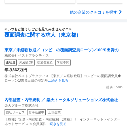
他の企業のクチコミを探す
< いつもと違うしごとも見てみませんか？ >
覆面調査に関する求人（東京都）
東京／未経験歓迎／コンビニの覆面調査員ローソン100％出資の安
株式会社ベストプラクティス
定基盤／月５日在宅／残業月10時間
正社員
未経験OK
交通費支給
学歴不問
年収362万円
株式会社ベストプラクティス 【東京／未経験歓迎】コンビニの覆面調査員◆
ローソン100％出資の安定基
…続きを見る
提供：doda
内部監査・内部統制 ／ 楽天トータルソリューションズ株式会社
楽天グループ株式会社
戦略事業コンプライアンス支援部 業務統制支援課：ショップコン
自社サービス
若手活躍中
上場企業
プライアンス推進担当（SBCSD）
【職種】管理＞内部監査・内部統制 【業種】IT・インターネット＞インター
ネットサービス ※会員属性
…続きを見る