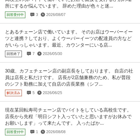
株式会社ドクターペダル
接客なし
所にするか悩んでいます。 辞めた理由が色々と迷...
新着
パート・アルバイト
交通費支給
学歴不問
シフト制
3
2026/08/07
回答受付中
時給1,600円
即戦力となる経験者の方のみの募集となります。 街中でよく⾒かけるシェア
サイクル☆ 勝どき駅近くの倉
…続きを見る
とあるチェーン店で働いています。 そのお店はウーバーイー
提供：エンゲージ
ツと連携？しており、よくウーバーイーツの配達員の方など
がいらっしゃいます。最近、カウンターにいる店...
イベントスタッフ／キャンペーンスタッフ／案内・受付
7
2026/05/30
回答終了
iLs合同会社
新着
パート・アルバイト
未経験OK
交通費支給
学歴不問
30歳、カフェチェーン店の副店長をしております。 自店の社
時給1,700円〜2,300円
員は店長と私だけです。 店長が2店舗兼務のため、私が普段
【安心】 現場には同社スタッフ最低2名以上、1名の現場はありません！ 【安
のシフト勤務に加えて自店の店長業務（シフ...
心】 新幹線利用や宿泊の
…続きを見る
提供：iLs合同会社
5
2026/06/25
解決済み
ナイトワーク関連
現在某回転寿司チェーン店でバイトをしている高校生です。
Altair
店長から先程「明日シフト入っていたと思いますがお休みで
新着
パート・アルバイト
未経験OK
学歴不問
昇給あり
お願いします」って来たんです。 入ったばか...
日給2.5万円
1
2026/08/08
回答受付中
女性のリーダーを中心に営業しています♪マニュアルがしっかり確立している
ので未経験でも安心★「自信が
…続きを見る