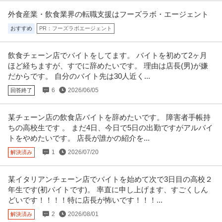
提供：バイトル
外食産業・飲食業界の転職支援はフーズラボ・エージェント
おすすめ
PR：フーズラボエージェント
一般事務
銀座スエヒロカフェテリアサービス株式会社
パート・アルバイト
未経験OK
交通費支給
ミドル活躍中
飲食チェーン店でバイトをしてます。 バイトを初めて2ヶ月
ほど経ちますが、すでに辞めたいです。 理由は店長(男)が嫌
年収249.6万円
だからです。 自分のバイト先は30人近く...
しゅふの働くを応援！ [求人概要 698【事務＆調理補助】企業内食堂での簡単
な事務と 調理補助”盛
…続きを見る
6
2026/06/05
回答終了
提供：キャリアインデックス転職
某チェーン店の飲食店バイトを辞めたいです。 障害者手帳持
コールセンター／サービスエリアや渋滞情報などの問合せ対応
ちの高校生です 。 まだ4日、今日で5日の出勤ですがアルバイ
アルティウスリンク株式会社
トをやめたいです。 店長が誰かの紹介を...
新着
パート・アルバイト・契約社員
未経験OK
交通費支給
昇給あり
1
2026/07/20
解決済み
時給1,750円
推したいポイント ★プライベート時間も充実！ ゆっくり午後出社♪週4日勤務
～OK ★お昼から出社で
…続きを見る
某イタリアンチェーン店でバイトを始めて次で3日目の高校２
提供：ジョブミーツ
年生です(初バイトです)。 率直に申し上げます、すごくしん
どいです！！！！特に店長が怖いです！！！...
この条件の求人をもっと見る
2
2026/08/01
解決済み