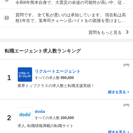
令和8年熊本自身で、大震災の余波の可能性が高い中、従業
員に売上金の確保（金庫への預け入れ）を優先さ...
質問です。 全て私が悪いのは承知しています。 現在私は高
10
校1年生で、某寿司チェーン店バイトをの面接を受けまし
た。面接をし、その場で採用をもらいました。そし...
質問をもっと見る
転職エージェント求人数ランキング
[PR]
リクルートエージェント
1
すべての求人数
990,000
業界トップクラスの求人数と転職支援実績！
続きを見る
[PR]
doda
2
すべての求人数
200,000
求人､転職情報満載の転職サイト
続きを見る