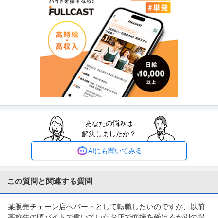
・アパレル商品の倉庫作業
…続きを見る
提供：イーアイデム
ホールスタッフ／人気ラーメン店 ホール！週1・3h～OK！／らあ
グロービート・ジャパン株式会社
めん花月嵐 デックス東京ビーチ店
新着
パート・アルバイト
未経験OK
交通費支給
学歴不問
月給24万円
―――――――――――――― この仕事のおすすめポイント！ ――――――
―――――――― ・らあめ
…続きを見る
提供：エンゲージ
あなたの悩みは
警備員 大人気／夏のイベント案件も盛り沢山／自由シフト制！週
解決しましたか？
シンテイ警備株式会社 松戸支社 北千住・竹ノ塚・梅島(イベント-2)エリア/A3
払いもOK／毎週水曜日がお給料日最短翌日面接OK！応募後に届
203200113
新着
パート・アルバイト
未経験OK
交通費支給
学歴不問
くURLから面接日時を選んでね交通費全額支給なので遠方の方も
AIにも聞いてみる
日給1万円〜1.1万円
問題なし！未経験歓迎 ／ 警備スタッフ
【仕事内容】 ＊……＊……＊……＊… 弊社は未経験スタート9割以上で 始め
やすい＆続けやすい♪ 今
…続きを見る
この質問と関連する質問
提供：ヒバライドットコム
某販売チェーン店へパートとして転職したいのですが、以前
自転車修理メンテナンススタッフ／時給1600円-／社員登用あり／
高校生の頃バイトで働いていたお店で面接を受けるか別の場