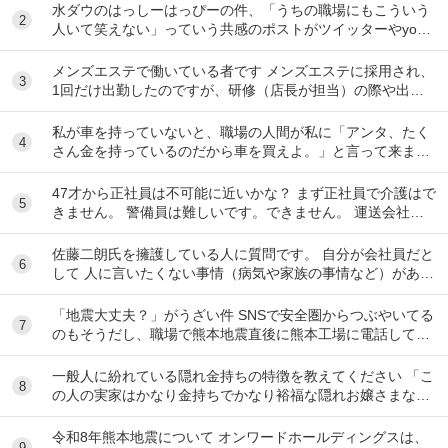
水ダウのはっしーはっぴーの件、「うちの職場にもこういう
2
人いて笑えない」っていう共感のポストがツイッターやyout
ubeのコメント欄に多すぎてそっちに驚いて...
メンズエステで働いている者です メンズエステに採用され、
3
1回だけ出勤したのですが、研修（店長が担当）の際や出勤
時に「元々デリをやっていたなら」という理由で...
私が車を持っていないと、職場の人間が私に「アンタ、たく
4
さん金を持っているのだから車を買えよ。」と言って来ま
す。 でも なんで しんどい思いをして働いた金で...
47才から正社員は不可能に近いかな？ まず正社員で介護はで
5
きません。 警備員は難しいです。できません。 運送会社の
運転手は無理です。できません 過去にうつ...
佐藤二朗氏を擁護している人に質問です。 自分が会社員だと
6
して 人に言いたくない事情（病気や家族の事情など）があ
り、上司や総務等に相談した結果、仕事内容を...
「地震大丈夫？」がうざい件 SNSで安全圏からつぶやいてる
7
のもそうだし、職場で熊本地震直後に熊本工場に電話して
「うるさい！今それどころじゃないんだよ！」...
一般人に紛れている隠れ金持ちの特徴を教えてください 「こ
8
の人の実家はかなり金持ちでかなり裕福な隠れお嬢さまなん
だな」とわかる特徴を教えてください 私の...
令和8年熊本地震について オンワードホールディングスは、
9