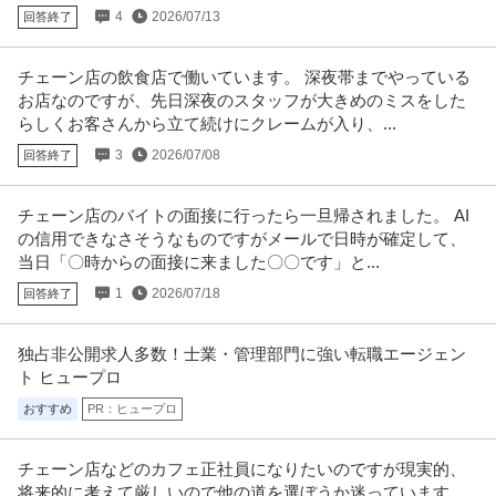
4
2026/07/13
回答終了
チェーン店の飲食店で働いています。 深夜帯までやっている
お店なのですが、先日深夜のスタッフが大きめのミスをした
らしくお客さんから立て続けにクレームが入り、...
3
2026/07/08
回答終了
チェーン店のバイトの面接に行ったら一旦帰されました。 AI
の信用できなさそうなものですがメールで日時が確定して、
当日「〇時からの面接に来ました〇〇です」と...
1
2026/07/18
回答終了
独占非公開求人多数！士業・管理部門に強い転職エージェン
ト ヒュープロ
おすすめ
PR：ヒュープロ
チェーン店などのカフェ正社員になりたいのですが現実的、
将来的に考えて厳しいので他の道を選ぼうか迷っています。