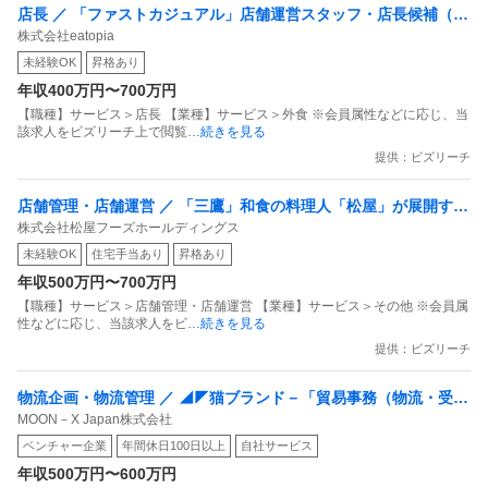
店長 ／ 「ファストカジュアル」店舗運営スタッフ・店長候補（一
株式会社eatopia
般〜管理職）
未経験OK
昇格あり
年収400万円〜700万円
【職種】サービス＞店長 【業種】サービス＞外食 ※会員属性などに応じ、当
該求人をビズリーチ上で閲覧
…続きを見る
提供：ビズリーチ
店舗管理・店舗運営 ／ 「三鷹」和食の料理人「松屋」が展開する
株式会社松屋フーズホールディングス
鮨割烹年休116日借り上げ社宅あり
未経験OK
住宅手当あり
昇格あり
年収500万円〜700万円
【職種】サービス＞店舗管理・店舗運営 【業種】サービス＞その他 ※会員属
性などに応じ、当該求人をビ
…続きを見る
提供：ビズリーチ
物流企画・物流管理 ／ ◢◤猫ブランド－「貿易事務（物流・受発
MOON－X Japan株式会社
注）」猫壱ブランドを世界に広げる／語学力を活かせる仕事
ベンチャー企業
年間休日100日以上
自社サービス
年収500万円〜600万円