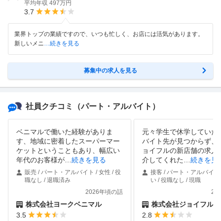
平均年収
497万円
3.7
業界トップの業績ですので、いつも忙しく、お店には活気があります。
新しいメニ
…続きを見る
募集中の求人を見る
社員クチコミ
（パート・アルバイト）
ベニマルで働いた経験がありま
元々学生で休学していた
す、地域に密着したスーパーマー
バイト先が見つからず、
ケットということもあり、幅広い
ョイフルの新店舗の求人
年代のお客様が
…
続きを見る
介してくれた
…
続きを見
販売 / パート・アルバイト / 女性 / 役
接客 / パート・アルバイト 
職なし / 退職済み
い / 役職なし / 現職
2026年頃の話
20
株式会社ヨークベニマル
株式会社ジョイフル
3.5
2.8