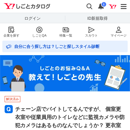
Yahoo!しごとカタログ
検索
通知数
i
ログイン
ID新規取得
企業を探す
しごとQA
特集一覧
スカウト
マイページ
自分に合う探し方は？しごと探しスタイル診断
解決済み
チェーン店でバイトしてるんですが、 個室更
衣室や従業員用のトイレなどに監視カメラや防
犯カメラはあるものなんでしょうか？ 更衣室