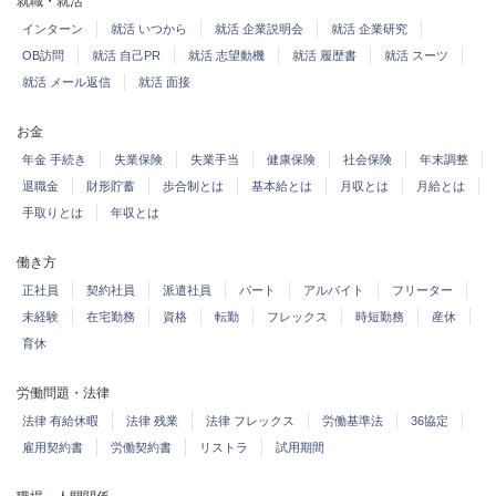
就職・就活
インターン
就活 いつから
就活 企業説明会
就活 企業研究
OB訪問
就活 自己PR
就活 志望動機
就活 履歴書
就活 スーツ
就活 メール返信
就活 面接
お金
年金 手続き
失業保険
失業手当
健康保険
社会保険
年末調整
退職金
財形貯蓄
歩合制とは
基本給とは
月収とは
月給とは
手取りとは
年収とは
働き方
正社員
契約社員
派遣社員
パート
アルバイト
フリーター
未経験
在宅勤務
資格
転勤
フレックス
時短勤務
産休
育休
労働問題・法律
法律 有給休暇
法律 残業
法律 フレックス
労働基準法
36協定
雇用契約書
労働契約書
リストラ
試用期間