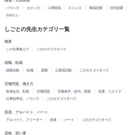
職場・人間関係
パワハラ
セクハラ
人間関係
ストレス
職場恋愛
社内恋愛
やめたい
しごとの先生カテゴリ一覧
職業
この仕事教えて
このカテゴリすべて
就職、転職
就職活動
転職
退職
公務員試験
このカテゴリすべて
労働問題、働き方
単身赴任、転勤
労働問題
労働条件、給与、残業
失業、リストラ
仕事効率化、ノウハウ
このカテゴリすべて
派遣、アルバイト、パート
アルバイト、フリーター
派遣
パート
このカテゴリすべて
資格、習い事