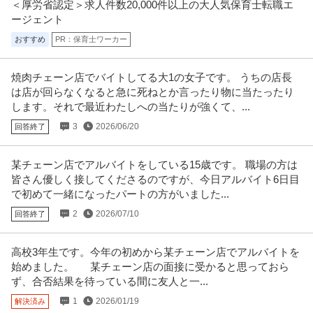
＜厚労省認定＞求人件数20,000件以上の大人気保育士転職エ
ージェント
おすすめ
PR：保育士ワーカー
焼肉チェーン店でバイトしてる大1の女子です。 うちの店長
は店が回らなくなると急に死ねとか言ったり物に当たったり
します。それで最近わたしへの当たりが強くて、...
3
2026/06/20
回答終了
某チェーン店でアルバイトをしている15歳です。 職場の方は
皆さん優しく接してくださるのですが、今日アルバイト6日目
で初めて一緒になったパートの方がいました...
2
2026/07/10
回答終了
高校3年生です。今年の初めから某チェーン店でアルバイトを
始めました。  ︎︎ 某チェーン店の面接に受かると思っておら
ず、合否結果を待っている間に友人と一...
1
2026/01/19
解決済み