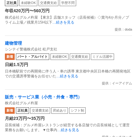
正社員
未経験OK
交通費支給
学歴不問
年収420万円〜560万円
株式会社グルメ杵屋 【東京】店舗スタッフ（店長候補）◇賞与4か月分／プ
ライム上場／残業月15H以下
…続きを見る
提供：doda
建物管理
シンテイ警備株式会社 松戸支社
新着
パート・アルバイト
未経験OK
交通費支給
ミドル活躍中
日給1.5万円
日本橋駅前での再開発に伴う人・車の誘導 東京都中央区日本橋の再開発地区
での交通誘導警備をお任せいた
…続きを見る
提供：イーアイデム
販売・サービス業（小売・外食・専門）
株式会社グルメ杵屋
新着
正社員
交通費支給
昇給あり
シフト制
月給23万円〜35万円
店長候補：グルメ杵屋レストランが経営する各店舗での店長候補として運営
業務をお願いします。 ▼仕事内
…続きを見る
提供：タッチマッチ