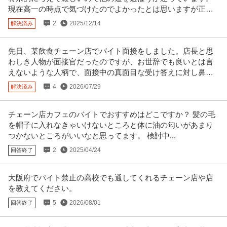
現在高一の時点で気づけたのでよかったとは思いますが正直
考えすぎて頭がパンクしそうです。
2
2025/12/14
解決済み
先日、某飲食チェーン店でバイト面接をしました。店長と思
わしき人物が面接官だったのですが、お世辞でも良いとは言
えないような人柄で、面接中の真面目な受け答えに対し鼻で
笑われたりしました。
4
2026/07/29
解決済み
チェーン店カフェのバイトでおすすめはどこですか？ 髪の毛
を帽子に入れなきゃいけないところと体に油の匂いがあまり
つかないところがいいなと思ってます。 検討中...
2
2025/04/24
回答終了
大阪府でバイト禁止の高校でも通してくれるチェーン店や店
を教えてください。
5
2026/08/01
回答終了