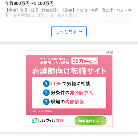
年収800万円〜1,100万円
【職種】管理＞経理（財務会計） 【業種】その他（教育・官公庁）など＞教
育 ※会員属性などに応じ、当
…続きを見る
提供：ビズリーチ
もっと見る
経理（財務会計） ／ 「リモート勤務OK」スタートアップに伴走
sakusaku株式会社
する経理パートナー 場所にとらわれず／経理キャリアをアップデ
正社員
リモートワーク
研修あり
年間休日100日以上
ート─スタートアップを支える経理メンバー募集！
年収400万円〜600万円
【職種】管理＞経理（財務会計） 【業種】IT・インターネット＞インターネ
ットサービス ※会員属性な
…続きを見る
提供：ビズリーチ
インテリアデザイナー ／ 「勝どき／三菱地所G」家具や什器・備
株式会社メック・デザイン・インターナショナル
品のトータルコーディネート／リモート・フレックス有／著名案
新着
在宅ワーク
土日休み
リモートワーク
件多数
【職種】デザイン＞インテリアデザイナー 【業種】建設＞その他 ※会員属性
などに応じ、当該求人をビズ
…続きを見る
提供：ビズリーチ