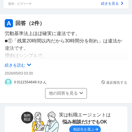
続きを見る
提供：ビズリーチ
回答（
2
件）
労動基準法上ほぼ確実に違法です。
■①「残業20時間以内だから30時間分を削れ」は違法か
違法です。
理由はシンプルで、
労働基準法は “実際に働いた時間＝労働時間” と定義して
続きを読む
おり、会社が勝手に削る権限はありません。
2026/05/03 03:30
・労働時間は「使用者の指揮命令下に置かれている時間」
ll 0111554646 llさん
違反報告する
・実際に働いた時間を記録から削除することは「賃金不払
い」に該当
他の回答を見る
たとえ会社が「残業は20時間以内」と社内ルールを作っ
ていても、法律より弱いルールなので無効
さらに、
実は転職エージェントは
無料
相談
悩み相談だけでもOK
本人が削らなくても会社側が勝手に修正する行為は、労働
時間改ざんとして行政指導の対象になります。
相談先を選ぶ