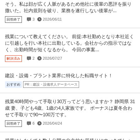
そう。私は顔が広く人脈があるため他社に後輩の悪評を振り
性などに応じ、当該求人をビ
…続きを見る
撒いた。社内規則を破り、業務を遂行しない後輩が...
提供：ビズリーチ
3
2026/06/11
回答終了
プロダクトマネージャー ／ プロジェクトマネージャー
株式会社hokan
残業について教えてください。 前提:本社勤めとなり本社近く
新着
土日休み
リモートワーク
年間休日120日以上
に引越しを行い本社に出勤している。会社からの指示ではな
年収800万円〜1,000万円
く、出勤時間が短くなるから。 今回の事案...
【職種】Webサービス・制作＞プロダクトマネージャー 【業種】IT・インタ
2
2026/07/27
解決済み
ーネット＞インターネット
…続きを見る
提供：ビズリーチ
建設・設備・プラント業界に特化した転職サイト！
内部監査・内部統制 ／ 全社IT統制／ガバナンス担当 ／管理職ポ
おすすめ
PR：建設・設備求人データベース
三井金属株式会社
ジション（リモートワーク／残業少／フレックス）
新着
正社員
土日休み
職場内禁煙
リモートワーク
残業40時間やって手取り30万ってどう思いますか？ 静岡県 31
年収800万円〜1,300万円
歳 妻、子ども4歳、1歳の4人家族です。 ボーナスは夏冬合わ
【職種】管理＞内部監査・内部統制 【業種】メーカー＞素材 ※会員属性など
せて手取りで90〜100万です。
に応じ、当該求人をビズリー
…続きを見る
提供：ビズリーチ
6
2026/04/24
回答終了
内部監査・内部統制 ／ デジタル・ビジネスリスクコンサルタント