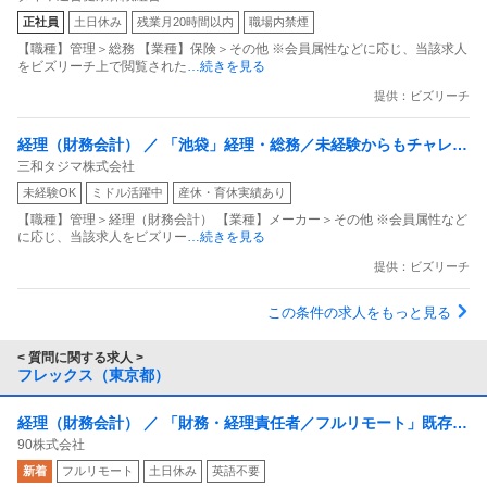
丸の内勤務／月平均残業時間10時間以下
正社員
土日休み
残業月20時間以内
職場内禁煙
【職種】管理＞総務 【業種】保険＞その他 ※会員属性などに応じ、当該求人
をビズリーチ上で閲覧された
…続きを見る
提供：ビズリーチ
経理（財務会計） ／ 「池袋」経理・総務／未経験からもチャレン
三和タジマ株式会社
ジ可／年休125日／土日祝休／残業月20H程度／上場G
未経験OK
ミドル活躍中
産休・育休実績あり
【職種】管理＞経理（財務会計） 【業種】メーカー＞その他 ※会員属性など
に応じ、当該求人をビズリー
…続きを見る
提供：ビズリーチ
この条件の求人をもっと見る
< 質問に関する求人 >
フレックス（東京都）
経理（財務会計） ／ 「財務・経理責任者／フルリモート」既存の
90株式会社
英語教育の常識を覆す事業を財務・経理面から加速する／財務・
新着
フルリモート
土日休み
英語不要
経理責任者（CFO候補）募集