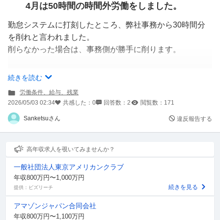
4月は50時間の時間外労働をしました。
勤怠システムに打刻したところ、弊社事務から30時間分
を削れと言われました。
削らなかった場合は、事務側が勝手に削ります。
これは違法ですか？
続きを読む
労働条件、給与、残業
また、弊社は所定労働時間があるフレックスタイム制とな
2026/05/03 02:34
共感した：
0
回答数：
2
閲覧数：
171
っていますが、それでも土日祝の休業日に出勤したら休日
Sanketsuさん
違反報告する
出勤手当が発生しますよね？
自己判断で出勤しているのだから手当は出ないという会社
高年収求人を覗いてみませんか？
の言い分はまかり通るものですか？
一般社団法人東京アメリカンクラブ
年収800万円〜1,000万円
続きを見る
提供：ビズリーチ
アマゾンジャパン合同会社
年収800万円〜1,100万円