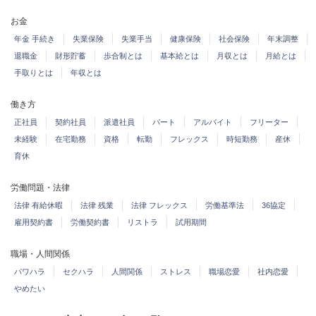
お金
年金 手続き
失業保険
失業手当
健康保険
社会保険
年末調整
退職金
財形貯蓄
歩合制とは
基本給とは
月収とは
月給とは
手取りとは
年収とは
働き方
正社員
契約社員
派遣社員
パート
アルバイト
フリーター
未経験
在宅勤務
資格
転勤
フレックス
時短勤務
産休
育休
労働問題・法律
法律 有給休暇
法律 残業
法律 フレックス
労働基準法
36協定
雇用契約書
労働契約書
リストラ
試用期間
職場・人間関係
パワハラ
セクハラ
人間関係
ストレス
職場恋愛
社内恋愛
やめたい