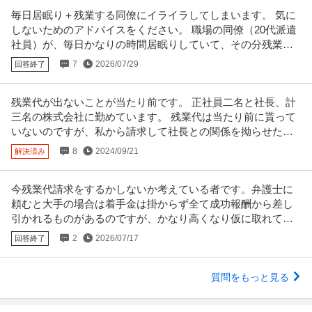
毎日居眠り＋残業する同僚にイライラしてしまいます。 気に
しないためのアドバイスをください。 職場の同僚（20代派遣
社員）が、毎日かなりの時間居眠りしていて、その分残業し
ています。
7
2026/07/29
回答終了
残業代が出ないことが当たり前です。 正社員二名と社長、計
三名の株式会社に勤めています。 残業代は当たり前に貰って
いないのですが、私から請求して社長との関係を拗らせたく
ありません。
8
2024/09/21
解決済み
今残業代請求をするかしないか考えている者です。弁護士に
頼むと大手の場合は着手金は掛からず全て成功報酬から差し
引かれるものがあるのですが、かなり高くなり仮に取れても
半分くらいになってしまいます。
2
2026/07/17
回答終了
質問をもっと見る