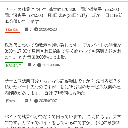
サービス残業について 基本給170,300、固定残業手当55,200、
固定深夜手当24,500、月8日休み(23日出勤) 上記で一日11時間
30分働いています。
3
2026/02/28
解決済み
残業代について御教示お願い致します。 アルバイトの時間が
8:30〜17:00で雇用され日給制で早く終わっても満額支給され
ます。 ただ毎回8:00迄には出勤...
2
2026/08/06
回答受付中
サービス残業何分ぐらいなら許容範囲ですか？ 先日内定？を
頂いたパート先なのですが、朝に15分程のサービス残業の社
内掃除があります。 合計で1時間にも満た...
5
2025/07/07
回答終了
バイトで残業代がでなくて困っています。 こんにちは。大学
生です。カフェでバイトをしているのですが、予定の勤務終