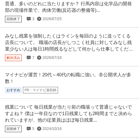
普通、多いのどれに当たりますか？ 行馬内容は化学品の開発
部の現場作業で、肉体労働(反応器の整備等)...
3
2026/07/25
回答終了
みなし残業を強制したくはラインを毎回のように送ってくる
店長について。 職場の店長がしつこく社員に対してみなし残
業少ない人は毎日1時間残るなどして何かしら仕事してくださ
いとうるさいです。
7
2026/07/18
解決済み
マイナビが運営！20代～40代の転職に強い。非公開求人が多
数！
おすすめ
PR：マイナビ薬剤師
残業について 毎日残業が当たり前の職場って普通じゃないで
すよね？ 僕は一年目なので1日残業しても2時間までと決めら
れていますが、他の従業員はほぼ毎日残業...
5
2024/10/16
回答終了