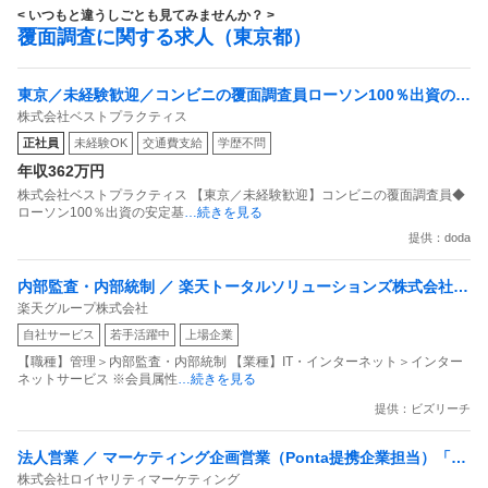
< いつもと違うしごとも見てみませんか？ >
覆面調査に関する求人（東京都）
東京／未経験歓迎／コンビニの覆面調査員ローソン100％出資の安
株式会社ベストプラクティス
定基盤／月５日在宅／残業月10時間
正社員
未経験OK
交通費支給
学歴不問
年収362万円
株式会社ベストプラクティス 【東京／未経験歓迎】コンビニの覆面調査員◆
ローソン100％出資の安定基
…続きを見る
提供：doda
内部監査・内部統制 ／ 楽天トータルソリューションズ株式会社
楽天グループ株式会社
戦略事業コンプライアンス支援部 業務統制支援課：ショップコン
自社サービス
若手活躍中
上場企業
プライアンス推進担当（SBCSD）
【職種】管理＞内部監査・内部統制 【業種】IT・インターネット＞インター
ネットサービス ※会員属性
…続きを見る
提供：ビズリーチ
法人営業 ／ マーケティング企画営業（Ponta提携企業担当）「国
株式会社ロイヤリティマーケティング
内最大級の共通ポイントサービスを展開／無駄のない消費社会を