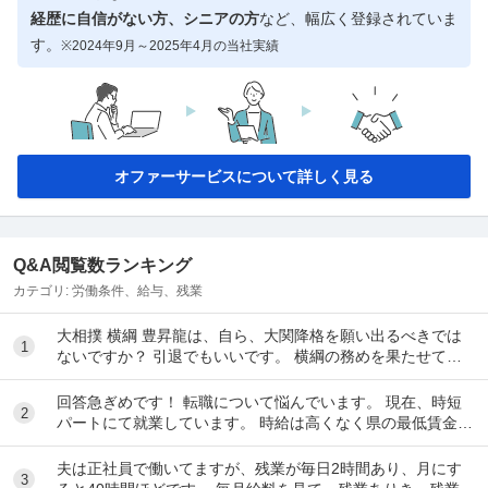
経歴に自信がない方、シニアの方
など、幅広く登録されていま
す。
※2024年9月～2025年4月の当社実績
オファーサービスについて詳しく見る
Q&A閲覧数ランキング
カテゴリ:
労働条件、給与、残業
大相撲 横綱 豊昇龍は、自ら、大関降格を願い出るべきでは
1
ないですか？ 引退でもいいです。 横綱の務めを果たせてな
いし、今後、果たせる見込みもないのだ...
回答急ぎめです！ 転職について悩んでいます。 現在、時短
2
パートにて就業しています。 時給は高くなく県の最低賃金＋
20円で、1日6時間で働いています。 ...
夫は正社員で働いてますが、残業が毎日2時間あり、月にす
3