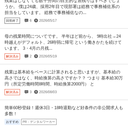
残業はしなくても数十分間の自主的な居残りはすべきでしょ
インキュデータ株式会社
うか。 僕は24歳、採用2年目で現部署は総務で事務補佐系の
正社員
職場内禁煙
年間休日120日以上
土日休み
担当をしています。 総務で事務補佐なの...
年収800万円〜1,200万円
6
2026/05/17
回答終了
【職種】管理＞内部監査・内部統制 【業種】コンサルティング＞コンサルテ
ィング ※会員属性などに応じ
…続きを見る
提供：ビズリーチ
母の残業時間についてです。 半年ほど前から、 9時出社→24
時越えがデフォルト、26時弱に帰宅 という働きかたを続けて
この条件の求人をもっと見る
います。 3・4月の月残...
2
2026/05/19
解決済み
残業は基本給をベースに計算されると思いますが、基本給の
高さではなく、時給換算の高さですか？？ つまり 基本給30万
円（所定労働時間8時間、時給換算2000円） と
3
2026/08/03
解決済み
簡単60秒登録！週休3日・18時退勤など好条件の非公開求人も
多数！
おすすめ
PR：デンタルワーカー