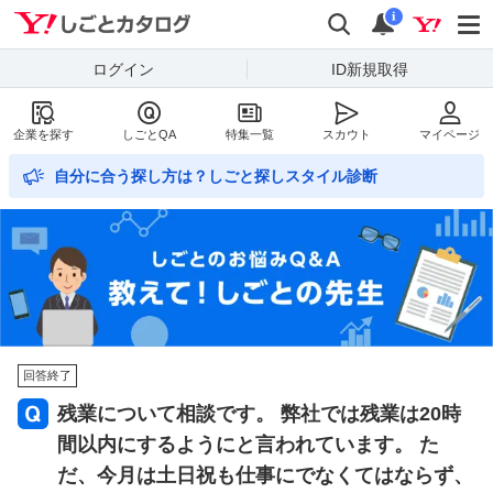
Yahoo!しごとカタログ
検索
通知数
i
ログイン
ID新規取得
企業を探す
しごとQA
特集一覧
スカウト
マイページ
自分に合う探し方は？しごと探しスタイル診断
回答終了
残業について相談です。 弊社では残業は20時
間以内にするようにと言われています。 た
だ、今月は土日祝も仕事にでなくてはならず、