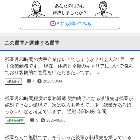
キャリアコンサルタント・キャリアカウンセラー ／ キャリアアド
あなたの悩みは
株式会社MyVision
バイザー（平均年収1820万円／ファーム経験者歓迎）
解決しましたか？
新着
正社員
未経験OK
ストックオプション
ベンチャー企業
年収1,000万円
AIにも聞いてみる
【職種】営業＞キャリアコンサルタント・キャリアカウンセラー 【業種】サ
ービス＞人材紹介・人材派遣
…続きを見る
提供：ビズリーチ
この質問と関連する質問
法人営業 ／ Informatica Account Executive for Enterprise Sal
残業月30時間の大手企業はレアでしょうか？社会人3年目、大
株式会社セールスフォース・ジャパン
es
手企業勤務です。 現在、体調と今後のキャリアについて悩ん
教育充実
職場内禁煙
研修あり
でおり客観的な意見をいただきたいです。 ...
年収1,500万円〜1,900万円
4
2026/08/04
回答終了
【職種】営業＞法人営業 【業種】IT・インターネット＞SIer ※会員属性など
に応じ、当該求人をビ
…続きを見る
提供：ビズリーチ
残業月30時間程度の事務派遣 契約終了になる派遣先は残業が
絶対できない環境で、次は収入も考えて、少し残業があるほ
物流企画・物流管理 ／ 「食品／需要対応G長」キッコーマンG／
うがいいなと考えています。 通勤時間30分 年間
キッコーマンソイフーズ株式会社
年間休日120日以上／福利厚生も充実
5
2026/08/06
回答受付中
新着
土日休み
年間休日110日以上
年間休日120日以上
年収500万円〜700万円
残業なんて無駄です。そういった後輩が転職先を探している
【職種】管理＞物流企画・物流管理 【業種】メーカー＞食品・飲料 ※会員属