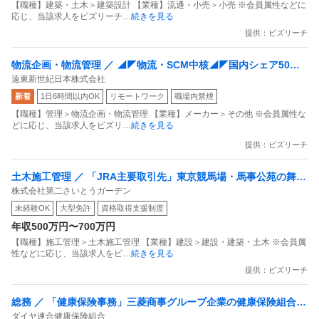
【職種】建築・土木＞建築設計 【業種】流通・小売＞小売 ※会員属性などに
補足：
応じ、当該求人をビズリーチ
…続きを見る
今後は、残業20時間以内に収まりそうにないことが分か
提供：ビズリーチ
った時点で、会社に相談すべきでしょう。
物流企画・物流管理 ／ ◢◤物流・SCM中核◢◤国内シェア50％
会社は、他の人に分担させるか、20時間を超えて働かせ
遠東新世紀日本株式会社
超・日本のペットボトル3本に1本は当社レジン（樹脂）／週休3日
て残業代を払うかになるでしょう。
新着
1日6時間以内OK
リモートワーク
職場内禁煙
制選択可・残業20h程度／「日本のペットボトル100％循環」を牽
もし会社が、20時間を超えても仕方がないと働かせて、
【職種】管理＞物流企画・物流管理 【業種】メーカー＞その他 ※会員属性な
引
それでも残業代を出さないようでしたら、20時間を超え
どに応じ、当該求人をビズリ
…続きを見る
る分の残業は拒否しましょう。
提供：ビズリーチ
それはあなたの責任ではなく、業務配分が適切でない会社
の責任となります。
土木施工管理 ／ 「JRA主要取引先」東京競馬場・馬事公苑の舞台
株式会社第二さいとうガーデン
裏を支える「運転工」募集！大型・重機免許を活かし／残業なし
未経験OK
大型免許
資格取得支援制度
の安定ワークを
年収500万円〜700万円
【職種】施工管理＞土木施工管理 【業種】建設＞建設・建築・土木 ※会員属
性などに応じ、当該求人をビ
…続きを見る
提供：ビズリーチ
総務 ／ 「健康保険事務」三菱商事グループ企業の健康保険組合／
ダイヤ連合健康保険組合