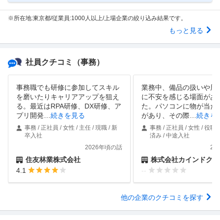
※所在地:東京都/従業員:1000人以上/上場企業の絞り込み結果です。
もっと見る
社員クチコミ
（事務）
事務職でも研修に参加してスキル
業務中、備品の扱いや周
を磨いたりキャリアアップを狙え
に不安を感じる場面があ
る。最近はRPA研修、DX研修、ア
た。パソコンに物が当た
プリ開発
…
続きを見る
があり、その際
…
続きを
事務 / 正社員 / 女性 / 主任 / 現職 / 新
事務 / 正社員 / 女性 / 役職
卒入社
済み / 中途入社
2026年頃の話
20
住友林業株式会社
株式会社カインドクル
4.1
--
他の企業のクチコミを探す