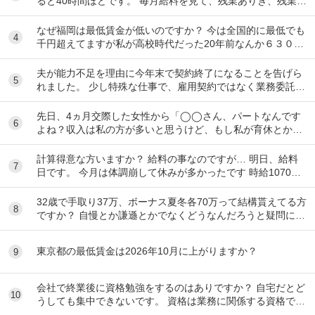
ると40時間ほどです。 毎月給料を見て、残業ありき、残業は
ありがたい、副業しなくて済むし、お金も多く...
なぜ福岡は最低賃金が低いのですか？ 今は全国的に最低でも
4
千円超えてますが私が高校時代だった20年前なんか６３０円
で大手ファミレスで働いてましたよ！！
夫が能力不足を理由に今年末で契約終了になることを告げら
5
れました。 少し特殊な仕事で、雇用契約ではなく業務委託契
約という形です。そのため、有給休暇などの制...
先日、4ヵ月交際した女性から「◯◯さん、パートなんです
6
よね？収入は私の方が多いと思うけど、もし私が育休とか持
病で働けなくなったとしたら、◯◯さんの収入だけ...
計算得意な方いますか？ 給料の事なのですが… 明日、給料
7
日です。 今月は体調崩して休みが多かったです 時給1070円
月10日勤務 実働時間48時間 前払...
32歳で手取り37万、ボーナス夏冬各70万って結構貰えてる方
8
ですか？ 自慢とか謙遜とかでなくどうなんだろうと疑問に思
っただけです。 富裕層と比べず一般...
東京都の最低賃金は2026年10月に上がりますか？
9
会社で終業後に資格勉強をするのはありですか？ 自宅だとど
10
うしても集中できないです。 資格は業務に関係する資格で
す。 うちの会社はタイムカードとキントーンを...