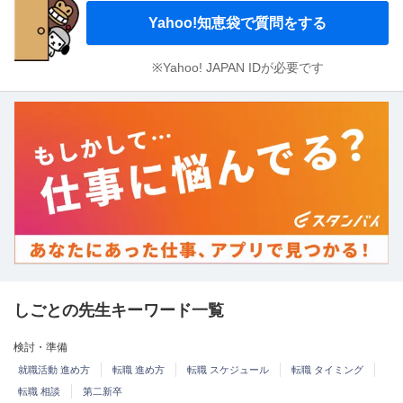
Yahoo!知恵袋で質問をする
※Yahoo! JAPAN IDが必要です
しごとの先生キーワード一覧
検討・準備
就職活動 進め方
転職 進め方
転職 スケジュール
転職 タイミング
転職 相談
第二新卒