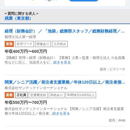
■②フレックスタイム制でも休日出勤手当は発生するか
< 質問に関する求人 >
残業（東京都）
発生します。
フレックス制は「始業・終業時刻を労働者が選べる制度」
経理（財務会計） ／ 「池袋」総務部スタッフ／総務財務経理／7
であって、休日労働の割増（35％以上）を免除する制度
税理士法人第一経理
時間勤務／残業少なめ／各種手当充実
ではありません。
新着
在宅ワーク
研修あり
土日休み
・法定休日に働けば 必ず35％以上の割増賃金（労基法37
年収400万円〜600万円
条）
【職種】管理＞経理（財務会計） 【業種】士業＞監査・税理士法人 ※会員属
・フレックス制でも休日の定義は変わらない
性などに応じ、当該求人をビ
…続きを見る
・土日祝が会社の「所定休日」なら、休日労働として割増
提供：ビズリーチ
が必要
関東／シニア活躍／発注者支援業務／年休120日以上／発注者側／
株式会社サンテックインターナショナル
官公庁で内勤／残業20h程度
■③「自己判断で出勤したから手当は出ない」は通るか
新着
正社員
交通費支給
昇給あり
年間休日110日以上
通りません。
年収550万円〜700万円
会社が以下のどれかに該当すれば、休日労働として扱われ
株式会社サンテックインターナショナル 【関東／シニア活躍】発注者支援業
ます。
務※年休120日以上／発注者
…続きを見る
・会社が業務を命じた
提供：doda
・業務量的に出勤せざるを得ない状況を会社が放置してい