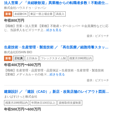
法人営業 ／ 「未経験歓迎」異業種からの転職者多数！不動産仕入
る
株式会社ハウスドゥ・ジャパン
れ営業職（BtoB）東証プライム上場グループ残業月平均10h未
・事後的に会社がその成果を受け取っている（黙示の指揮
新着
未経験OK
東証一部上場企業
高収入
満・年休128日以上可
命令）
年収800万円
【職種】営業＞法人営業 【業種】不動産＞デベロッパー ※会員属性などに応
特に今回のように
じ、当該求人をビズリーチ上
…続きを見る
「土日祝も仕事に出ないと回らない状況」
提供：ビズリーチ
であれば、会社が業務を命じているのと同じ扱いになりま
生産技術・生産管理・製造技術 ／ 「再生医療／細胞培養スタッ
す。
株式会社EISHIN BIO
フ」残業月5時間以内／厚労省認可の最新CPF／風通しの良い環境
新着
正社員
土日休み
フレックスタイム制
残業月20時間以内
で再生医療の細胞加工・保管
「自己判断だから払わない」は、
年収400万円〜600万円
会社が責任を回避するための典型的な違法主張 です。
【職種】生産管理・品質管理・品質保証＞生産技術・生産管理・製造技術
【業種】メディカル＞その他 ※
…続きを見る
■まとめ
提供：ビズリーチ
実際に働いた時間を削る → 賃金不払いで違法
建築設計 ／ 「建設（CAD）」新店・改装店舗のレイアウト図面作
フレックス制でも休日出勤手当は必要
まいばすけっと株式会社
成／年休125日・残業15.8h程度／イオンGで安定基盤
「自己判断だから払わない」は通らない
残業月20時間以内
年間休日100日以上
資格取得支援制度
行政に相談すれば是正される可能性が高い
年収500万円〜600万円