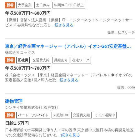
新着
大手企業
土日休み
年間休日110日以上
目指すデータマーケティングカンパニー」
年収500万円〜600万円
【職種】営業＞法人営業 【業種】IT・インターネット＞インターネットサー
ビス ※会員属性などに応じ
…続きを見る
提供：ビズリーチ
東京／経営企画マネージャー（アパレル）イオンGの安定基盤／
株式会社コックス
面接1回／即入社歓迎
新着
正社員
交通費支給
昇給あり
在宅ワーク
年収500万円〜700万円
株式会社コックス 【東京】経営企画マネージャー（アパレル）◆イオンGの
安定基盤／面接1回／即入社歓
…続きを見る
提供：doda
建物管理
シンテイ警備株式会社 松戸支社
新着
パート・アルバイト
未経験OK
交通費支給
ミドル活躍中
日給1.5万円
日本橋駅前での再開発に伴う人・車の誘導 東京都中央区日本橋の再開発地区
での交通誘導警備をお任せいた
…続きを見る