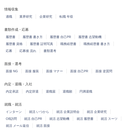
情報収集
適職
業界研究
企業研究
転職 年収
書類作成・応募
履歴書
履歴書 書き方
履歴書 自己PR
履歴書 志望動機
履歴書 資格
履歴書 証明写真
職務経歴書
職務経歴書 書き方
応募
応募後 流れ
書類選考
面接・選考
面接 NG
面接 服装
面接 マナー
面接 自己PR
面接 逆質問
内定・退職・入社
内定承諾
内定辞退
退職届
退職願
円満退職
就職・就活
インターン
就活 いつから
就活 企業説明会
就活 企業研究
OB訪問
就活 自己PR
就活 志望動機
就活 履歴書
就活 スーツ
就活 メール返信
就活 面接