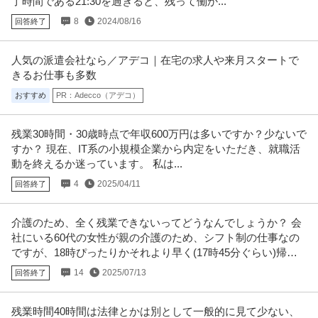
了時間である21:30を過ぎると、残って働か...
8
2024/08/16
回答終了
人気の派遣会社なら／アデコ｜在宅の求人や来月スタートで
きるお仕事も多数
おすすめ
PR：Adecco（アデコ）
残業30時間・30歳時点で年収600万円は多いですか？少ないで
すか？ 現在、IT系の小規模企業から内定をいただき、就職活
動を終えるか迷っています。 私は...
4
2025/04/11
回答終了
介護のため、全く残業できないってどうなんでしょうか？ 会
社にいる60代の女性が親の介護のため、シフト制の仕事なの
ですが、18時ぴったりかそれより早く(17時45分ぐらい)帰る
ことがあります。
14
2025/07/13
回答終了
残業時間40時間は法律とかは別として一般的に見て少ない、