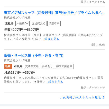
提供：イーアイデム
東京／店舗スタッフ（店長候補）賞与4か月分／プライム上場／残
株式会社グルメ杵屋
業月15H以下／新店オープン多数
正社員
未経験OK
交通費支給
学歴不問
年収420万円〜560万円
株式会社グルメ杵屋 【東京】店舗スタッフ（店長候補）◇賞与4か月分／プ
ライム上場／残業月15H以下
…続きを見る
提供：doda
販売・サービス業（小売・外食・専門）
株式会社グルメ杵屋
新着
正社員
交通費支給
昇給あり
独立支援あり
月給23万円〜35万円
店長候補：グルメ杵屋レストランが経営する各店舗での店長候補として運営
業務をお願いします。 ▼仕事内
…続きを見る
提供：タッチマッチ
この条件の求人をもっと見る