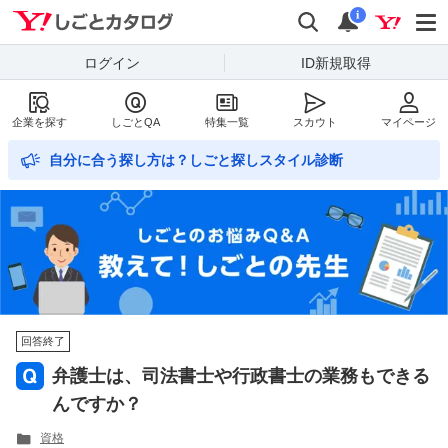
Yahoo!しごとカタログ
検索
通知数
i
ログイン
ID新規取得
企業を探す
しごとQA
特集一覧
スカウト
マイページ
自分に合う探し方は？しごと探しスタイル診断
回答終了
弁護士は、司法書士や行政書士の業務もできる
んですか？
資格