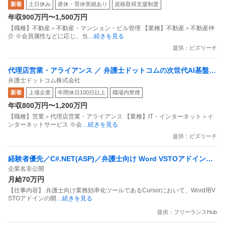
新着
土日休み
産休・育休実績あり
資格取得支援制度
中／2025年度売上高201億円突破
年収900万円〜1,500万円
【職種】不動産＞不動産・マンション・ビル管理 【業種】不動産＞不動産仲
介 ※会員属性などに応じ、当
…続きを見る
提供：ビズリーチ
代理店営業・アライアンス ／ 弁護士ドットコムの次世代AI基盤
弁護士ドットコム株式会社
「LegalBrain」を社会の実装へ／アライアンスで新市場を創り出
新着
上場企業
年間休日100日以上
職場内禁煙
すBizDev
年収800万円〜1,200万円
【職種】営業＞代理店営業・アライアンス 【業種】IT・インターネット＞イ
ンターネットサービス ※会
…続きを見る
提供：ビズリーチ
経験者優先／C#.NET(ASP)／弁護士向け Word VSTOアドイン開
企業名非公開
発
月給70万円
【仕事内容】 弁護士向け業務効率化ツールであるCursorにおいて、Word用V
STOアドインの開
…続きを見る
提供：フリーランスHub