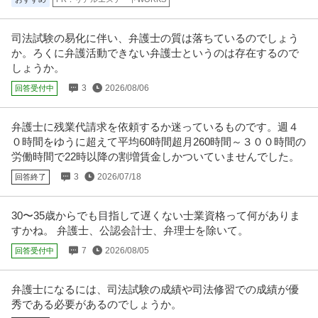
法人営業 ／ 「笑顔相続を広げる」相続コンサルティング営業 ～
株式会社ワンストップHOP
未経験からプロへ！スピードキャリアアップ・資格取得支援充実
昇給あり
駅チカ
昇格あり
司法試験の易化に伴い、弁護士の質は落ちているのでしょう
～
か。ろくに弁護活動できない弁護士というのは存在するので
【職種】営業＞法人営業 【業種】士業＞監査・税理士法人 ※会員属性などに
応じ、当該求人をビズリーチ
…続きを見る
しょうか。
提供：ビズリーチ
3
2026/08/06
回答受付中
一般事務
弁護士に残業代請求を依頼するか迷っているものです。週４
スターフォード司法書士事務所
０時間をゆうに超えて平均60時間超月260時間～３００時間の
新着
パート・アルバイト
未経験OK
交通費支給
昇給あり
労働時間で22時以降の割増賃金しかついていませんでした。
年収235.3万円
3
2026/07/18
回答終了
しゅふの働くを応援！ [求人概要 【平日週3日～×5h～・扶養内、扶養外も
可・社保加入！】駅チカ司
…続きを見る
提供：キャリアインデックス転職
30〜35歳からでも目指して遅くない士業資格って何がありま
すかね。 弁護士、公認会計士、弁理士を除いて。
この条件の求人をもっと見る
7
2026/08/05
回答受付中
弁護士になるには、司法試験の成績や司法修習での成績が優
秀である必要があるのでしょうか。