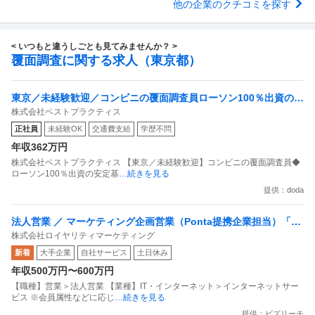
他の企業のクチコミを探す
< いつもと違うしごとも見てみませんか？ >
覆面調査に関する求人（東京都）
東京／未経験歓迎／コンビニの覆面調査員ローソン100％出資の安
株式会社ベストプラクティス
定基盤／月５日在宅／残業月10時間
正社員
未経験OK
交通費支給
学歴不問
年収362万円
株式会社ベストプラクティス 【東京／未経験歓迎】コンビニの覆面調査員◆
ローソン100％出資の安定基
…続きを見る
提供：doda
法人営業 ／ マーケティング企画営業（Ponta提携企業担当）「国
株式会社ロイヤリティマーケティング
内最大級の共通ポイントサービスを展開／無駄のない消費社会を
新着
大手企業
自社サービス
土日休み
目指すデータマーケティングカンパニー」
年収500万円〜600万円
【職種】営業＞法人営業 【業種】IT・インターネット＞インターネットサー
ビス ※会員属性などに応じ
…続きを見る
提供：ビズリーチ