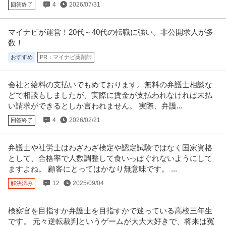
4
2026/07/31
回答終了
マイナビが運営！20代～40代の転職に強い。非公開求人が多
数！
おすすめ
PR：マイナビ薬剤師
会社と給料の支払いでもめております。無料の弁護士相談な
どで相談もしましたが、実際に賃金が支払われなければ未払
い請求ができるとしか言われません。 実際、弁護...
4
2026/02/21
回答終了
弁護士や社労士はわざわざ検定や認定試験ではなく国家資格
として、合格率で人数調整して食いっぱぐれないようにして
ますよね。 顧客にとってはかなり無意味です。 ...
12
2025/09/04
解決済み
検察官を目指すか弁護士を目指すかで迷っている高校三年生
です。 元々逆転裁判というゲームが大大大好きで、将来は冤