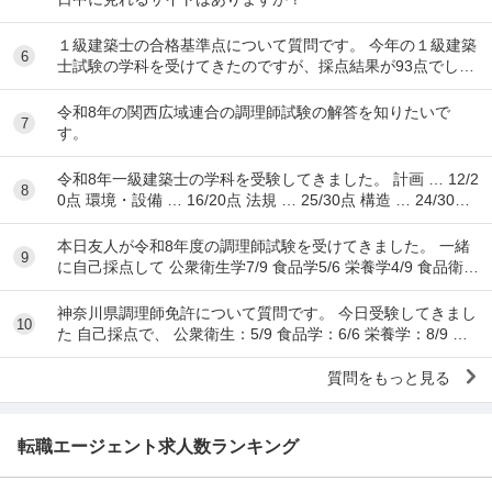
１級建築士の合格基準点について質問です。 今年の１級建築
6
士試験の学科を受けてきたのですが、採点結果が93点でし
た。 各予備校の予想される合格基準点は N...
令和8年の関西広域連合の調理師試験の解答を知りたいで
7
す。
令和8年一級建築士の学科を受験してきました。 計画 … 12/2
8
0点 環境・設備 … 16/20点 法規 … 25/30点 構造 … 24/30点
...
本日友人が令和8年度の調理師試験を受けてきました。 一緒
9
に自己採点して 公衆衛生学7/9 食品学5/6 栄養学4/9 食品衛生
学8/15 調理理論9/17 食文
神奈川県調理師免許について質問です。 今日受験してきまし
10
た 自己採点で、 公衆衛生：5/9 食品学：6/6 栄養学：8/9 食
品衛生：10/15 調理理...
質問をもっと見る
転職エージェント求人数ランキング