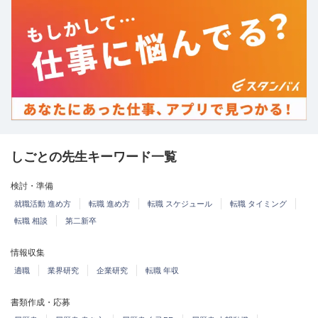
しごとの先生キーワード一覧
検討・準備
就職活動 進め方
転職 進め方
転職 スケジュール
転職 タイミング
転職 相談
第二新卒
情報収集
適職
業界研究
企業研究
転職 年収
書類作成・応募