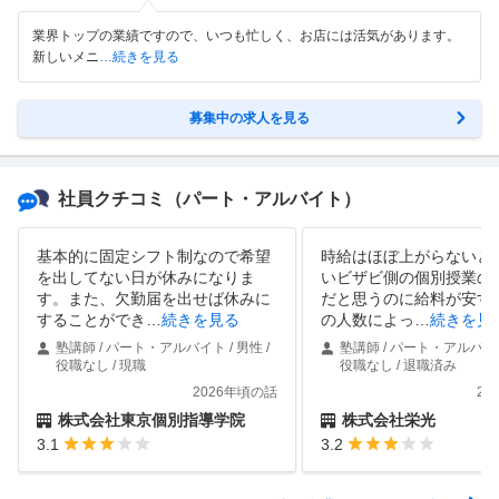
業界トップの業績ですので、いつも忙しく、お店には活気があります。
新しいメニ
…続きを見る
募集中の求人を見る
社員クチコミ
（パート・アルバイト）
基本的に固定シフト制なので希望
時給はほぼ上がらないと
を出してない日が休みになりま
いビザビ側の個別授業の
す。また、欠勤届を出せば休みに
だと思うのに給料が安す
することができ
…
続きを見る
の人数によっ
…
続きを見
塾講師 / パート・アルバイト / 男性 /
塾講師 / パート・アルバイト 
役職なし / 現職
役職なし / 退職済み
2026年頃の話
20
株式会社東京個別指導学院
株式会社栄光
3.1
3.2