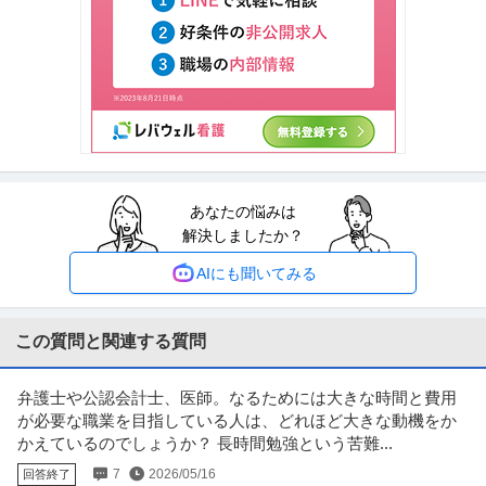
法務・コンプライアンス ／ 「株式会社パルコ・法務部」エンタメ
株式会社パルコ
コンテンツなど新規ビジネスを支える法務担当
新着
土日休み
リモートワーク
年収800万円〜1,000万円
【職種】管理＞法務・コンプライアンス 【業種】不動産＞デベロッパー ※会
員属性などに応じ、当該求人
…続きを見る
提供：ビズリーチ
あなたの悩みは
経理（財務会計） ／ 「池袋」総務部スタッフ／総務財務経理／7
解決しましたか？
税理士法人第一経理
時間勤務／残業少なめ／各種手当充実
新着
在宅ワーク
職場内禁煙
年間休日120日以上
AIにも聞いてみる
年収400万円〜600万円
【職種】管理＞経理（財務会計） 【業種】士業＞監査・税理士法人 ※会員属
性などに応じ、当該求人をビ
…続きを見る
この質問と関連する質問
提供：ビズリーチ
弁護士や公認会計士、医師。なるためには大きな時間と費用
法人営業 ／ 「司法書士事務所向け」経営戦略コンサルタント
が必要な職業を目指している人は、どれほど大きな動機をか
株式会社船井総合研究所
かえているのでしょうか？ 長時間勉強という苦難...
新着
正社員
U・IターンOK
リモートワーク
土日休み
7
2026/05/16
回答終了
年収800万円〜1,000万円