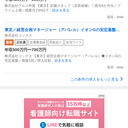
株式会社グルメ杵屋 【東京】店舗スタッフ（店長候補）◇賞与4か月分／プ
ライム上場／残業月15H以下
…続きを見る
提供：doda
東京／経営企画マネージャー（アパレル）イオンGの安定基盤／
株式会社コックス
面接1回／即入社歓迎
新着
正社員
交通費支給
昇給あり
在宅ワーク
年収500万円〜700万円
株式会社コックス 【東京】経営企画マネージャー（アパレル）◆イオンGの
安定基盤／面接1回／即入社歓
…続きを見る
提供：doda
この条件の求人をもっと見る