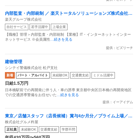
内部監査・内部統制 ／ 楽天トータルソリューションズ株式会社
楽天グループ株式会社
戦略事業コンプライアンス支援部 業務統制支援課：ショップコン
自社サービス
若手活躍中
上場企業
プライアンス推進担当（SBCSD）
【職種】管理＞内部監査・内部統制 【業種】IT・インターネット＞インター
ネットサービス ※会員属性
…続きを見る
提供：ビズリーチ
建物管理
シンテイ警備株式会社 松戸支社
新着
パート・アルバイト
未経験OK
交通費支給
ミドル活躍中
日給1.5万円
日本橋駅前での再開発に伴う人・車の誘導 東京都中央区日本橋の再開発地区
での交通誘導警備をお任せいた
…続きを見る
提供：イーアイデム
東京／店舗スタッフ（店長候補）賞与4か月分／プライム上場／残
株式会社グルメ杵屋
業月15H以下／新店オープン多数
正社員
未経験OK
交通費支給
学歴不問
年収420万円〜560万円