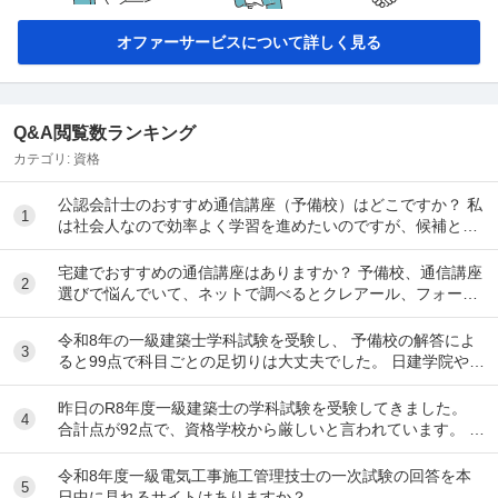
オファーサービスについて詳しく見る
Q&A閲覧数ランキング
カテゴリ:
資格
公認会計士のおすすめ通信講座（予備校）はどこですか？ 私
1
は社会人なので効率よく学習を進めたいのですが、候補とし
てはクレアール、LEC、CPA会計学院、大原...
宅建でおすすめの通信講座はありますか？ 予備校、通信講座
2
選びで悩んでいて、ネットで調べるとクレアール、フォーサ
イト、スタディング、TACなど色々出てきて...
令和8年の一級建築士学科試験を受験し、 予備校の解答によ
3
ると99点で科目ごとの足切りは大丈夫でした。 日建学院やX
によると合格最低点予想が高くなると言われ...
昨日のR8年度一級建築士の学科試験を受験してきました。
4
合計点が92点で、資格学校から厳しいと言われています。 製
図の準備は始めるべきでしょうか？ ちな...
令和8年度一級電気工事施工管理技士の一次試験の回答を本
5
日中に見れるサイトはありますか？