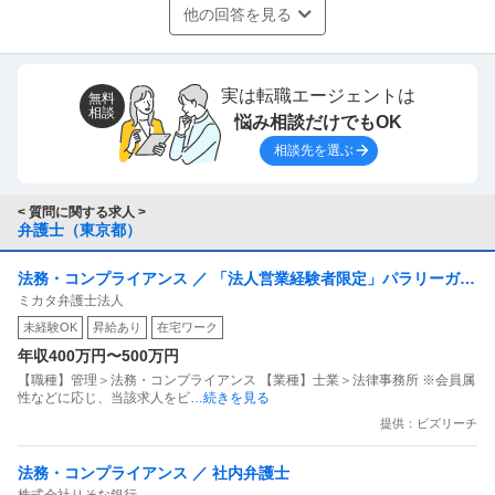
他の回答を見る
実は転職エージェントは
無料
相談
悩み相談だけでもOK
相談先を選ぶ
< 質問に関する求人 >
弁護士（東京都）
法務・コンプライアンス ／ 「法人営業経験者限定」パラリーガル
ミカタ弁護士法人
として法律事務のプロを目指しませんか？（土日祝休・在宅勤務
未経験OK
昇給あり
在宅ワーク
可・サポート体制・資格支援充実・8月東京駅移転予定）
年収400万円〜500万円
【職種】管理＞法務・コンプライアンス 【業種】士業＞法律事務所 ※会員属
性などに応じ、当該求人をビ
…続きを見る
提供：ビズリーチ
法務・コンプライアンス ／ 社内弁護士