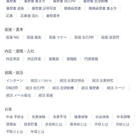
履歴書
履歴書 書き方
履歴書 自己PR
履歴書 志望動機
履歴書 資格
履歴書 証明写真
職務経歴書
職務経歴書 書き方
応募
応募後 流れ
書類選考
面接・選考
面接 NG
面接 服装
面接 マナー
面接 自己PR
面接 逆質問
内定・退職・入社
内定承諾
内定辞退
退職届
退職願
円満退職
就職・就活
インターン
就活 いつから
就活 企業説明会
就活 企業研究
OB訪問
就活 自己PR
就活 志望動機
就活 履歴書
就活 スーツ
就活 メール返信
就活 面接
お金
年金 手続き
失業保険
失業手当
健康保険
社会保険
年末調整
退職金
財形貯蓄
歩合制とは
基本給とは
月収とは
月給とは
手取りとは
年収とは