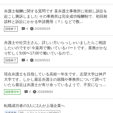
【職種】営業＞法人営業 【業種】コンサルティング＞コンサルティング ※会
員属性などに応じ、当該求人
…続きを見る
弁護士報酬に関する質問です 某弁護士事務所に依頼し訴訟を
提供：ビズリーチ
起こし勝訴しました その事務所は完全成功報酬制で、初回相
談料と訴訟にかかる申請費用（？）などで数...
営業事務・アシスタント ／ 「りそな銀行」住まいサポート部／
4
2026/06/19
回答終了
株式会社りそな銀行
「スマート社員」ローンプラザにおける住宅ローン関連事務・顧
未経験OK
ミドル活躍中
U・IターンOK
客対応（関東）
弁護士や社労士さん。詳しい方いらっしゃいましたらご相談
年収400万円〜500万円
したいのですが 今薬局で働いているパートです。業務がかな
【職種】営業＞営業事務・アシスタント 【業種】金融＞銀行・信託銀行 ※会
り忙しく9:00〜17:00で働いているので...
員属性などに応じ、当該求人
…続きを見る
提供：ビズリーチ
4
2026/05/22
回答終了
不動産・マンション・ビル管理 ／ 「契約管理責任者」リスク管理
現在弁護士を目指している高校一年生です。志望大学は神戸
株式会社ネクサスエージェント
高度化と組織再建／若手組織の育成と業務フロー標準化／IPO準備
大学です。しかし最近弁護士の就職や事務所について調べて
新着
土日休み
産休・育休実績あり
資格取得支援制度
中／2025年度売上高201億円突破
いたら最近は弁護士が有り余っているようで、不安になって
年収900万円〜1,500万円
きました。
4
2026/08/04
回答受付中
【職種】不動産＞不動産・マンション・ビル管理 【業種】不動産＞不動産仲
介 ※会員属性などに応じ、当
…続きを見る
提供：ビズリーチ
転職成功者の3人に2人が上場企業へ
おすすめ
PR：リアルエステートWORKS