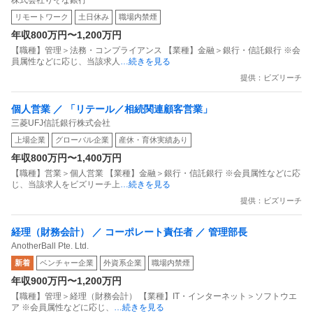
株式会社りそな銀行
リモートワーク
土日休み
職場内禁煙
年収800万円〜1,200万円
【職種】管理＞法務・コンプライアンス 【業種】金融＞銀行・信託銀行 ※会
員属性などに応じ、当該求人
…続きを見る
提供：ビズリーチ
個人営業 ／ 「リテール／相続関連顧客営業」
三菱UFJ信託銀行株式会社
上場企業
グローバル企業
産休・育休実績あり
年収800万円〜1,400万円
【職種】営業＞個人営業 【業種】金融＞銀行・信託銀行 ※会員属性などに応
じ、当該求人をビズリーチ上
…続きを見る
提供：ビズリーチ
経理（財務会計） ／ コーポレート責任者 ／ 管理部長
AnotherBall Pte. Ltd.
新着
ベンチャー企業
外資系企業
職場内禁煙
年収900万円〜1,200万円
【職種】管理＞経理（財務会計） 【業種】IT・インターネット＞ソフトウエ
ア ※会員属性などに応じ、
…続きを見る