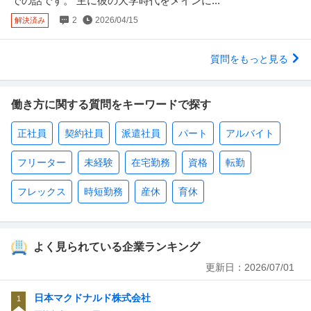
での話です。 主に彼の大学時代をメインに...
2
2026/04/15
解決済み
質問をもっと見る
働き方に関する質問をキーワードで探す
正社員
契約社員
派遣社員
パート
アルバイト
フリーター
未経験
在宅勤務
資格
転勤
フレックス
時短勤務
産休
育休
よく見られている企業ランキング
更新日：
2026/07/01
日本マクドナルド株式会社
1