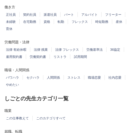
働き方
正社員
契約社員
派遣社員
パート
アルバイト
フリーター
未経験
在宅勤務
資格
転勤
フレックス
時短勤務
産休
育休
労働問題・法律
法律 有給休暇
法律 残業
法律 フレックス
労働基準法
36協定
雇用契約書
労働契約書
リストラ
試用期間
職場・人間関係
パワハラ
セクハラ
人間関係
ストレス
職場恋愛
社内恋愛
やめたい
しごとの先生カテゴリ一覧
職業
この仕事教えて
このカテゴリすべて
就職、転職