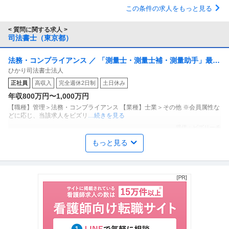
この条件の求人をもっと見る
< 質問に関する求人 >
司法書士（東京都）
法務・コンプライアンス ／ 「測量士・測量士補・測量助手」最新
ひかり司法書士法人
ドローン・3Dレーザースキャナーを駆使する先進的測量技術者／
正社員
高収入
完全週休2日制
土日休み
創業90年の強固なグループ基盤／京都・丸太町駅徒歩1分／完全週
年収800万円〜1,000万円
休2日（土日祝）
【職種】管理＞法務・コンプライアンス 【業種】士業＞その他 ※会員属性な
どに応じ、当該求人をビズリ
…続きを見る
提供：ビズリーチ
もっと見る
個人営業 ／ 「リテール／相続関連顧客営業」
三菱UFJ信託銀行株式会社
上場企業
グローバル企業
産休・育休実績あり
年収800万円〜1,400万円
【職種】営業＞個人営業 【業種】金融＞銀行・信託銀行 ※会員属性などに応
じ、当該求人をビズリーチ上
…続きを見る
提供：ビズリーチ