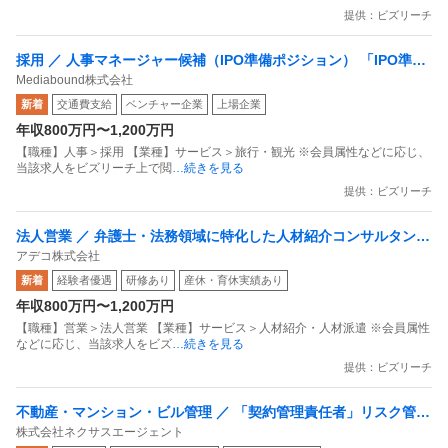
提供：ビズリーチ
採用 ／ 人事マネージャー候補（IPO準備ポジション） 「IPO準備
Mediabound株式会社
中／服装自由／通勤交通費支給」
新着
交通費支給
ベンチャー企業
上場企業
年収800万円〜1,200万円
【職種】人事＞採用 【業種】サービス＞旅行・観光 ※会員属性などに応じ、
当該求人をビズリーチ上で閲
…続きを見る
提供：ビズリーチ
法人営業 ／ 弁護士・法務領域に特化した人材紹介コンサルタント
アデコ株式会社
（経験者採用）
新着
経験者優遇
研修あり
産休・育休実績あり
年収800万円〜1,200万円
【職種】営業＞法人営業 【業種】サービス＞人材紹介・人材派遣 ※会員属性
などに応じ、当該求人をビズ
…続きを見る
提供：ビズリーチ
不動産・マンション・ビル管理 ／ 「契約管理責任者」リスク管理
株式会社ネクサスエージェント
高度化と組織再建／若手組織の育成と業務フロー標準化／IPO準備