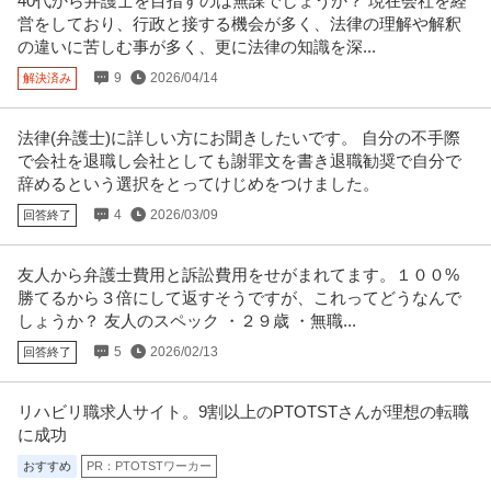
40代から弁護士を目指すのは無謀でしょうか？ 現在会社を経
営をしており、行政と接する機会が多く、法律の理解や解釈
の違いに苦しむ事が多く、更に法律の知識を深...
9
2026/04/14
解決済み
法律(弁護士)に詳しい方にお聞きしたいです。 自分の不手際
で会社を退職し会社としても謝罪文を書き退職勧奨で自分で
辞めるという選択をとってけじめをつけました。
4
2026/03/09
回答終了
友人から弁護士費用と訴訟費用をせがまれてます。１００%
勝てるから３倍にして返すそうですが、これってどうなんで
しょうか？ 友人のスペック ・２９歳 ・無職...
5
2026/02/13
回答終了
リハビリ職求人サイト。9割以上のPTOTSTさんが理想の転職
に成功
おすすめ
PR：PTOTSTワーカー