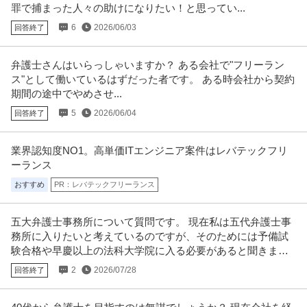
罪で捕まった人々の助けになりたい！と思ってい...
6
2026/06/03
回答終了
弁護士さんはいらっしゃいますか？ ある会社で"フリーラン
ス"として働いているはずだった者です。 ある時会社から契約
期間の途中でやめさせ...
5
2026/06/04
回答終了
業界認知度NO1。高単価ITエンジニア案件はレバテックフリ
ーランス
おすすめ
PR：レバテックフリーランス
五大弁護士事務所について質問です。 現在私は五代弁護士事
務所に入りたいと考えているのですが、そのためには予備試
験合格や早慶以上の法科大学院に入る必要があると聞きま
す。
2
2026/07/28
回答終了