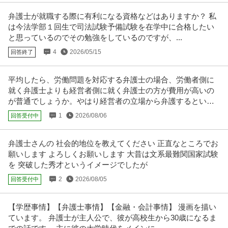
弁護士が就職する際に有利になる資格などはありますか？ 私
は今法学部１回生で司法試験予備試験を在学中に合格したい
と思っているのでその勉強をしているのですが、...
4
2026/05/15
回答終了
平均したら、労働問題を対応する弁護士の場合、労働者側に
就く弁護士よりも経営者側に就く弁護士の方が費用が高いの
が普通でしょうか。やはり経営者の立場から弁護するという
のは難しいのでしょうか。
1
2026/08/06
回答受付中
弁護士さんの 社会的地位を教えてください 正直なところでお
願いします よろしくお願いします 大昔は文系最難関国家試験
を 突破した秀才というイメージでしたが
2
2026/08/05
回答受付中
【学歴事情】【弁護士事情】【金融・会計事情】 漫画を描い
ています。 弁護士が主人公で、彼が高校生から30歳になるま