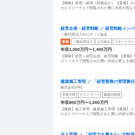
【職種】管理＞経理（財務会計） 【業種】そ
経営企画・経営戦略 ／ 経営戦略メンバ
一般社団法人AIロボット協会
る大規模プロジェクト」
新着
一般社団法人
土日休み
リモートワー
年収1,000万円〜1,400万円
【職種】経営＞経営企画・経営戦略 【業種】
ズリーチ上で閲覧された際に内容が異なる場合
建築施工管理 ／ 「経営業務の管理責
株式会社HRC
一切なし！「1級建築施工管理技士」
学歴不問
デスクワーク
職場内禁煙
しませんか？
年収800万円〜1,000万円
【職種】施工管理＞建築施工管理 【業種】コ
人をビズリーチ上で閲覧された際に内容が異な
法人営業 ／ 「経営力を磨きたい方歓