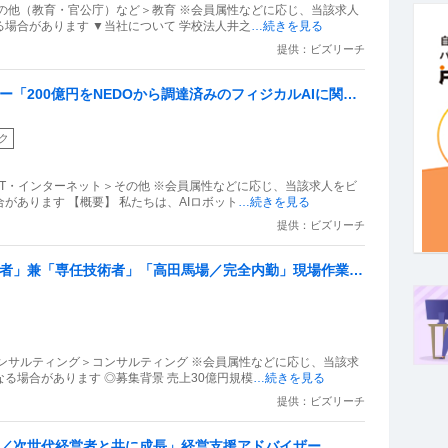
の他（教育・官公庁）など＞教育 ※会員属性などに応じ、当該求人
をビズリーチ上で閲覧された際に内容が異なる場合があります ▼当社について 学校法人井之
…続きを見る
提供：ビズリーチ
ー「200億円をNEDOから調達済みのフィジカルAIに関わ
ク
IT・インターネット＞その他 ※会員属性などに応じ、当該求人をビ
があります 【概要】 私たちは、AIロボット
…続きを見る
提供：ビズリーチ
任者」兼「専任技術者」「高田馬場／完全内勤」現場作業は
と「経営経験」を活かして／新規事業の立ち上げをサポート
ンサルティング＞コンサルティング ※会員属性などに応じ、当該求
る場合があります ◎募集背景 売上30億円規模
…続きを見る
提供：ビズリーチ
迎／次世代経営者と共に成長」経営支援アドバイザー