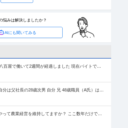
みは遊びもバイトも充実！友達と一緒に働いて／日払いで
学歴不問
の悩みは
解決しましたか？
発で働きたい！」 そんな学生さん大歓迎！ 未経験から始められる簡
AIにも聞いてみる
るので、アルバイトデビューでも安心！ ＜仕事
…続きを見る
提供：エンゲージ
費支給
ミドル活躍中
八百屋で働いて2週間が経過しました 現在バイトで週
ナー）から社員のお誘いがありました。
！直行直帰OK/交通費全額支給等働きやすい環境です★ 福利厚生も充
実！シフト提出は全てアプリで完結★現場フォローもあり働きやすい環境です！ 募集要項
…続きを見る
分は父社長の28歳次男 自分 兄 48歳職員（A氏）は現
提供：シンテイ警備株式会社 松戸支社
年前A氏作業中に指の切断事故
ル！週1・3h～OK！／らあめん花月嵐 デックス東京ビー
やって農業経営を維持してますか？ ここ数年だけで
学歴不問
人件費の高騰、とくに農薬の高騰は際限がない状態で