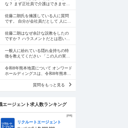
思いをして働いた金で...
な？ まず正社員で介護はできませ
ん。 警備員は難しいです。できませ
ん。 運送会社の運転手は無理です。
佐藤二朗氏を擁護している人に質問
できません 過去にうつ...
です。 自分が会社員だとして 人に言
いたくない事情（病気や家族の事情
など）があり、上司や総務等に相談
佐藤二朗はなぜ余計な説教をしたの
した結果、仕事内容を...
ですか？ ハラスメントだとは思いま
せん。何でもかんでもハラスメント
という最近の風潮に反対です。た
一般人に紛れている隠れ金持ちの特
だ、橋本愛からすれば良い気...
徴を教えてください 「この人の実家
はかなり金持ちでかなり裕福な隠れ
お嬢さまなんだな」とわかる特徴を
令和8年熊本地震について オンワード
教えてください 私の...
ホールディングスは、令和8年熊本自
身で、大震災の余波の可能性が高い
中、従業員に売上金の確保（金庫へ
質問をもっと見る
の預け入れ）を優先さ...
職エージェント求人数ランキング
[PR]
リクルートエージェント