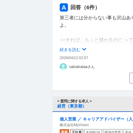
回答（
6
件）
第三者には分からない事も沢山あ
よ。
○○すれば、もっと儲かるのに っ
話じゃない。
続きを読む
2026/04/13 02:07
日本が少子化？財政難？
calcalcalaaさん
高齢者の社会保障費削って、子育
って言うのと同じ、言うは簡単、
実行し続けられる人が、孫正義さ
< 質問に関する求人 >
経営（東京都）
のです。
個人営業 ／ キャリアアドバイザー（入
株式会社MyVision
新着
正社員
未経験OK
職場内禁煙
産休