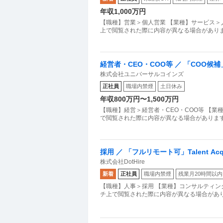
年収1,000万円
【職種】営業＞個人営業 【業種】サービス＞
上で閲覧された際に内容が異なる場合がありま
経営者・CEO・COO等 ／ 「COO
株式会社ユニバーサルコインズ
大する事業責任者
正社員
職場内禁煙
土日休み
年収800万円〜1,500万円
【職種】経営＞経営者・CEO・COO等 【
で閲覧された際に内容が異なる場合があります
採用 ／ 「フルリモート可」Talent Acquis
株式会社DotHire
新着
正社員
職場内禁煙
残業月20時間以内
【職種】人事＞採用 【業種】コンサルティン
チ上で閲覧された際に内容が異なる場合があります