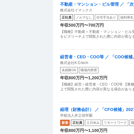
不動産・マンション・ビル管理 ／ 「
株式会社イマックス
ちづくり・組織運営」実働7時間フル
正社員
ノルマなし
住宅手当あり
福利厚生
年収500万円〜700万円
【職種】不動産＞不動産・マンション・ビル管
をビズリーチ上で閲覧された際に内容が異なる
経営者・CEO・COO等 ／ 「COO
株式会社K.O.tech
ェーンストア理論の「実装責任者」募
未経験OK
職場内禁煙
年収800万円〜1,200万円
【職種】経営＞経営者・CEO・COO等 【
上で閲覧された際に内容が異なる場合があり
経理（財務会計） ／ 「CFO候補」2
学校法人井之頭学園
金計画の中核人材
新着
正社員
土日休み
リモートワーク
年収800万円〜1,100万円