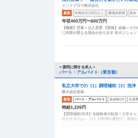
インクグロウ株式会社
新着
年間休日120日以上
職場内禁煙
産休
年収400万円〜600万円
【職種】営業＞法人営業 【業種】金融＞その
に内容が異なる場合があります 本ポジショ
< 質問に関する求人 >
パート・アルバイト（東京都）
私立大学での［1］調理補助［2］洗浄
株式会社若菜
新着
パート・アルバイト
未経験OK
交通
時給1,226円
【調理補助/洗浄】未経験者大歓迎！大学キャ
任せするのは─ ［1］お料理の盛付け、提供