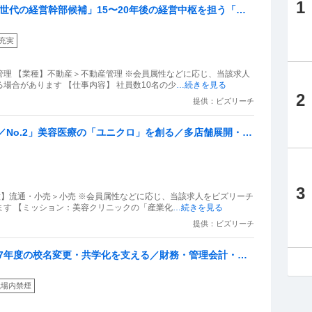
1
次世代の経営幹部候補」15〜20年後の経営中枢を担う「ま
フレックス・手厚い住宅補助あり
充実
理 【業種】不動産＞不動産管理 ※会員属性などに応じ、当該求人
場合があります 【仕事内容】 社員数10名の少
…続きを見る
2
提供：ビズリーチ
候補／No.2」美容医療の「ユニクロ」を創る／多店舗展開・チ
集
3
業種】流通・小売＞小売 ※会員属性などに応じ、当該求人をビズリーチ
ます 【ミッション：美容クリニックの「産業化
…続きを見る
提供：ビズリーチ
027年度の校名変更・共学化を支える／財務・管理会計・資
職場内禁煙