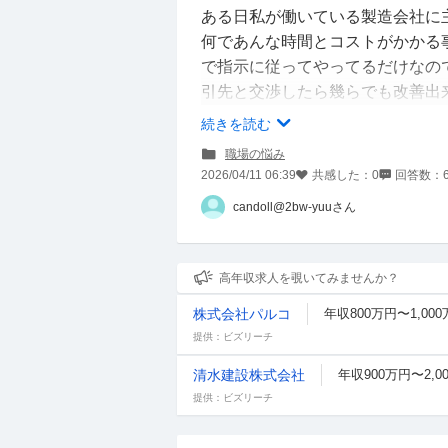
ある日私が働いている製造会社に
何であんな時間とコストがかかる
で指示に従ってやってるだけなの
引先と交渉したら幾らでも改善出
してる&交渉すらもまともに出来
続きを読む
た目線で考えられるのはやっぱり
職場の悩み
余談ですが、ご飯の支度する時ク
2026/04/11 06:39
共感した：
0
回答数：
（笑）占いで見たら主人は段取り
candoll@2bw-yuuさん
高年収求人を覗いてみませんか？
株式会社パルコ
年収800万円〜1,00
提供：ビズリーチ
清水建設株式会社
年収900万円〜2,0
提供：ビズリーチ