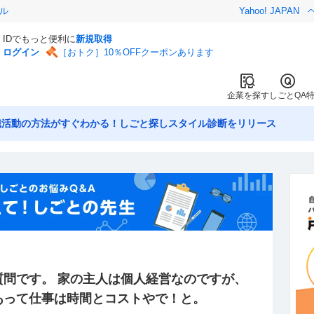
ル
Yahoo! JAPAN
IDでもっと便利に
新規取得
ログイン
［おトク］10％OFFクーポンあります
企業を探す
しごとQA
職活動の方法がすぐわかる！しごと探しスタイル診断をリリース
質問です。 家の主人は個人経営なのですが、
あって仕事は時間とコストやで！と。