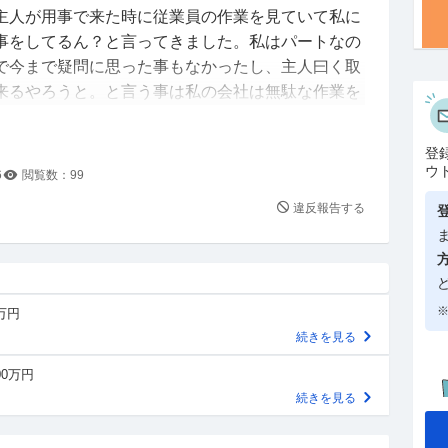
主人が用事で来た時に従業員の作業を見ていて私に
事をしてるん？と言ってきました。私はパートなの
で今まで疑問に思った事もなかったし、主人曰く取
来るやろうと。と言う事は私の会社は無駄な作業を
ない無能な会社という事でしょうか？またそういっ
経営者だからですか？
登
ソ段取りわりぃな〜といつも主人に怒られてます
ウ
6
閲覧数：
99
と準備が大事な人のようです（笑）
違反報告する
※
0万円
続きを見る
00万円
続きを見る