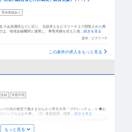
・育休実績あり
他 ※会員属性などに応じ、当該求人をビズリーチ上で閲覧された際
ンでは、地域金融機関と連携し、事業承継を控えた後
…続きを見る
提供：ビズリーチ
この条件の求人をもっと見る
費支給
学歴不問
ンパス内の食堂で働きませんか☆帝京大学「ゴデレッチョ」☆ ◆お
などシンプルなお仕事。 ［2］食器洗浄、清掃
…続きを見る
提供：株式会社若菜
もっと見る