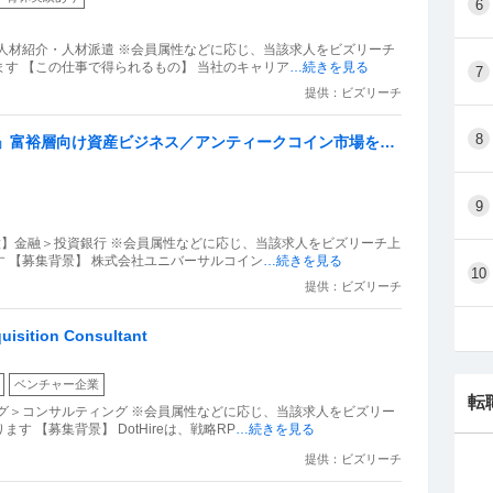
6
人材紹介・人材派遣 ※会員属性などに応じ、当該求人をビズリーチ
す 【この仕事で得られるもの】 当社のキャリア
…続きを見る
7
提供：ビズリーチ
8
候補」富裕層向け資産ビジネス／アンティークコイン市場を拡
9
業種】金融＞投資銀行 ※会員属性などに応じ、当該求人をビズリーチ上
 【募集背景】 株式会社ユニバーサルコイン
…続きを見る
10
提供：ビズリーチ
ition Consultant
ベンチャー企業
転
グ＞コンサルティング ※会員属性などに応じ、当該求人をビズリー
 【募集背景】 DotHireは、戦略RP
…続きを見る
提供：ビズリーチ