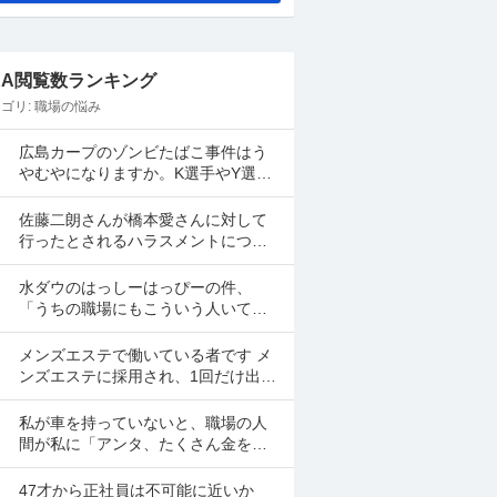
&A閲覧数ランキング
ゴリ:
職場の悩み
広島カープのゾンビたばこ事件はう
やむやになりますか。K選手やY選手
は名前が上がってしましたよね。
佐藤二朗さんが橋本愛さんに対して
行ったとされるハラスメントについ
て、佐藤二朗さんを擁護する意見が
多いですよね。 これは極端に言え
水ダウのはっしーはっぴーの件、
ば、 「ハラスメントでは...
「うちの職場にもこういう人いて笑
えない」っていう共感のポストがツ
イッターやyoutubeのコメント欄に多
メンズエステで働いている者です メ
すぎてそっちに驚いて...
ンズエステに採用され、1回だけ出勤
したのですが、研修（店長が担当）
の際や出勤時に「元々デリをやって
私が車を持っていないと、職場の人
いたなら」という理由で...
間が私に「アンタ、たくさん金を持
っているのだから車を買えよ。」と
言って来ます。 でも なんで しんどい
47才から正社員は不可能に近いか