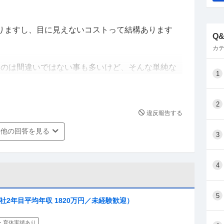
りますし、目に見えないコストって結構あります
Q
カテ
てのは間違いではない事も多いけど、そんな単純な
1
2
違反報告する
て支援に回せばいいじゃない
他の回答を見る
3
実行は至難。
4
んなり、柳井さんなり大成功を収める経営者となる
5
社2年目平均年収 1820万円／未経験歓迎）
・育休実績あり