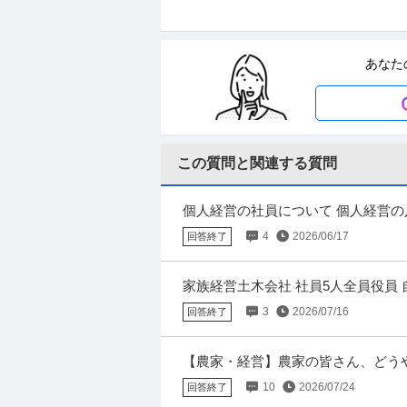
現場軽作業スタッフ／学生歓迎！夏休
株式会社サーブ
稼いで夏休みを満喫しよう！
パート・アルバイト
未経験OK
交通費支給
あなた
日給1万円〜1.4万円
「夏休みにしっかり稼ぎたい！」 「短期・単
単な軽作業です。 先輩スタッフが丁寧に教え
この質問と関連する質問
列車見張り警備スタッフ
シンテイ警備株式会社 松戸支社
新着
パート・アルバイト
未経験OK
交通
個人経営の社員について 個人経営の
日給1万円〜1.2万円
4〜5はいっています。 店長（オー
4
2026/06/17
回答終了
週1日～OK！登録制でスキマ時間に勤務可能
家族経営土木会社 社員5人全員役員 自
場にて作業員として働いています 数
3
2026/07/16
回答終了
ホールスタッフ／人気ラーメン店 ホー
グロービート・ジャパン株式会社
チ店
【農家・経営】農家の皆さん、どう
パート・アルバイト
未経験OK
交通費支給
も、農業資材や肥料の高騰、物流や
10
2026/07/24
月給24万円
回答終了
す