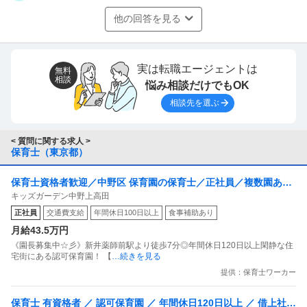
他の回答を見る
実は転職エージェントは
無料
相談
悩み相談だけでもOK
相談先を選ぶ
< 質問に関する求人 >
保育士（東京都）
保育士資格者歓迎／中野区 保育園の保育士／正社員／複数園あり
キッズガーデン中野上高田
／駅チカ／経験者優遇／交通費支給
正社員
交通費支給
年間休日100日以上
食事補助あり
月給43.5万円
《園長募集中☆彡》新井薬師前駅より徒歩7分◎年間休日120日以上閑静な住
宅街にある認可保育園！ 【
…続きを見る
提供：保育士ワーカー
保育士 有資格者 ／ 認可保育園 ／ 年間休日120日以上 ／ 借上社宅