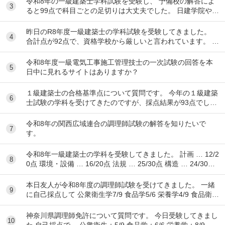
令和8年の一級建築士学科試験を受験し、 予備校の解答によ
3
ると99点で科目ごとの足切りは大丈夫でした。 日建学院やX
によると合格最低点予想が高くなると言われ...
昨日のR8年度一級建築士の学科試験を受験してきました。
4
合計点が92点で、資格学校から厳しいと言われています。 製
図の準備は始めるべきでしょうか？ ちな...
令和8年度一級電気工事施工管理技士の一次試験の回答を本
5
日中に見れるサイトはありますか？
１級建築士の合格基準点について質問です。 今年の１級建築
6
士試験の学科を受けてきたのですが、採点結果が93点でし
た。 各予備校の予想される合格基準点は N...
令和8年の関西広域連合の調理師試験の解答を知りたいで
7
す。
令和8年一級建築士の学科を受験してきました。 計画 … 12/2
8
0点 環境・設備 … 16/20点 法規 … 25/30点 構造 … 24/30点
...
本日友人が令和8年度の調理師試験を受けてきました。 一緒
9
に自己採点して 公衆衛生学7/9 食品学5/6 栄養学4/9 食品衛生
学8/15 調理理論9/17 食文
神奈川県調理師免許について質問です。 今日受験してきまし
10
た 自己採点で、 公衆衛生：5/9 食品学：6/6 栄養学：8/9 食