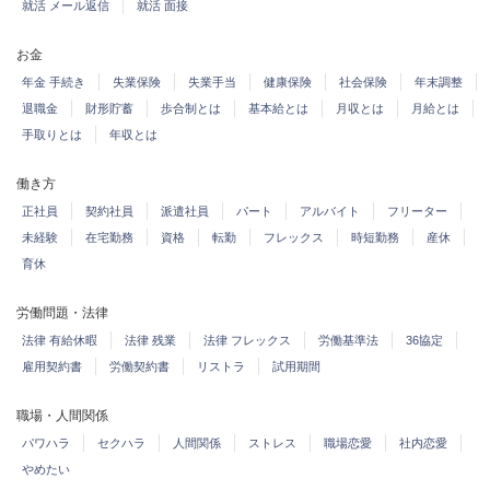
就活 メール返信
就活 面接
お金
年金 手続き
失業保険
失業手当
健康保険
社会保険
年末調整
退職金
財形貯蓄
歩合制とは
基本給とは
月収とは
月給とは
手取りとは
年収とは
働き方
正社員
契約社員
派遣社員
パート
アルバイト
フリーター
未経験
在宅勤務
資格
転勤
フレックス
時短勤務
産休
育休
労働問題・法律
法律 有給休暇
法律 残業
法律 フレックス
労働基準法
36協定
雇用契約書
労働契約書
リストラ
試用期間
職場・人間関係
パワハラ
セクハラ
人間関係
ストレス
職場恋愛
社内恋愛
やめたい