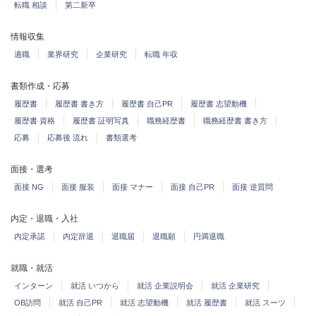
転職 相談
第二新卒
情報収集
適職
業界研究
企業研究
転職 年収
書類作成・応募
履歴書
履歴書 書き方
履歴書 自己PR
履歴書 志望動機
履歴書 資格
履歴書 証明写真
職務経歴書
職務経歴書 書き方
応募
応募後 流れ
書類選考
面接・選考
面接 NG
面接 服装
面接 マナー
面接 自己PR
面接 逆質問
内定・退職・入社
内定承諾
内定辞退
退職届
退職願
円満退職
就職・就活
インターン
就活 いつから
就活 企業説明会
就活 企業研究
OB訪問
就活 自己PR
就活 志望動機
就活 履歴書
就活 スーツ