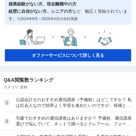
就業経験がない方、現在離職中の方
経歴に自信がない方、シニアの方
など、幅広く登録されていま
す。
※2024年9月～2025年4月の当社実績
オファーサービスについて詳しく見る
Q&A閲覧数ランキング
カテゴリ:
資格
公認会計士のおすすめ通信講座（予備校）はどこですか？ 私
1
は社会人なので効率よく学習を進めたいのですが、候補とし
てはクレアール、LEC、CPA会計学院、大原...
宅建でおすすめの通信講座はありますか？ 予備校、通信講座
2
選びで悩んでいて、ネットで調べるとクレアール、フォーサ
イト、スタディング、TACなど色々出てきて...