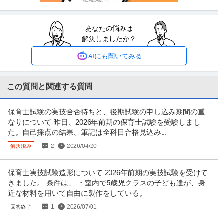
提供：ビズリーチ
あなたの悩みは
経理（財務会計） ／ 「企画経理課」100年以上の歴史を持つ病院
解決しましたか？
社会福祉法人浴風会
／年間122日以上（土／日／祝日／年末年始）／住居手当あり／病
新着
土日休み
年間休日100日以上
年間休日110日以上
院運営の中核
AIにも聞いてみる
年収500万円〜600万円
【職種】管理＞経理（財務会計） 【業種】サービス＞福祉・介護 ※会員属性
などに応じ、当該求人をビズ
…続きを見る
この質問と関連する質問
提供：ビズリーチ
保育士試験の実技合否待ちと、後期試験の申し込み期間の重
プロダクトマネージャー ／ 「Senior PdM／正社員」700万DLの
なりについて 昨日、2026年前期の保育士試験を受験しまし
株式会社カウシェ
発見型EC「カウシェ」で／広告体験を再設計し／収益を牽引する
た。自己採点の結果、筆記は全科目合格見込み...
正社員
職場内禁煙
リモートワーク
年間休日120日以上
プロダクトマネージャーを募集
2
2026/04/20
解決済み
年収800万円〜1,600万円
【職種】Webサービス・制作＞プロダクトマネージャー 【業種】IT・インタ
ーネット＞インターネット
…続きを見る
保育士実技試験造形について 2026年前期の実技試験を受けて
提供：ビズリーチ
きました。 条件は、 ・室内で5歳児クラスの子ども達が、身
近な材料を用いて自由に製作をしている。
リサーチ・データ分析 ／ コンシューマーインサイト
1
2026/07/01
回答終了
株式会社medimo