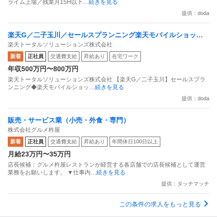
ライム上場／残業月15H以下
…続きを見る
提供：doda
楽天G／二子玉川／セールスプランニング楽天モバイルショップ
楽天トータルソリューションズ株式会社
品質統括・全国1600店／フレックス
新着
正社員
交通費支給
昇給あり
在宅ワーク
年収500万円〜800万円
楽天トータルソリューションズ株式会社 【楽天G／二子玉川】セールスプラ
ンニング◆楽天モバイルショッ
…続きを見る
提供：doda
販売・サービス業（小売・外食・専門）
株式会社グルメ杵屋
新着
正社員
交通費支給
昇給あり
年間休日100日以上
月給23万円〜35万円
店長候補：グルメ杵屋レストランが経営する各店舗での店長候補として運営
業務をお願いします。 ▼仕事内
…続きを見る
提供：タッチマッチ
この条件の求人をもっと見る