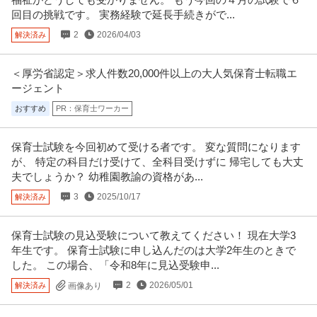
回目の挑戦です。 実務経験で延長手続きがで...
2
2026/04/03
解決済み
＜厚労省認定＞求人件数20,000件以上の大人気保育士転職エ
ージェント
おすすめ
PR：保育士ワーカー
保育士試験を今回初めて受ける者です。 変な質問になります
が、 特定の科目だけ受けて、全科目受けずに 帰宅しても大丈
夫でしょうか？ 幼稚園教諭の資格があ...
3
2025/10/17
解決済み
保育士試験の見込受験について教えてください！ 現在大学3
年生です。 保育士試験に申し込んだのは大学2年生のときで
した。 この場合、「令和8年に見込受験申...
2
2026/05/01
解決済み
画像あり