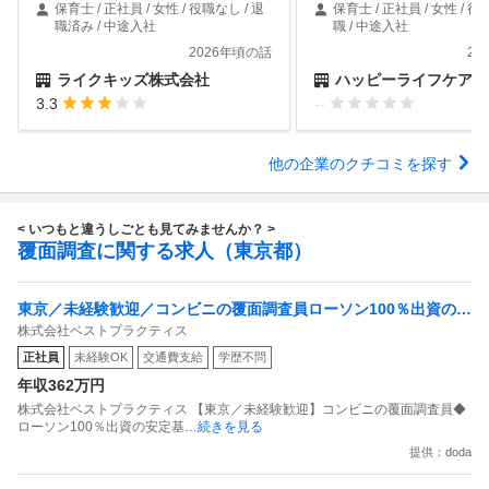
保育士 / 正社員 / 女性 / 役職なし / 退
保育士 / 正社員 / 女性 / 役
職済み / 中途入社
職 / 中途入社
2026年頃の話
20
ライクキッズ株式会社
ハッピーライフケア株
3.3
--
他の企業のクチコミを探す
< いつもと違うしごとも見てみませんか？ >
覆面調査に関する求人（東京都）
東京／未経験歓迎／コンビニの覆面調査員ローソン100％出資の安
株式会社ベストプラクティス
定基盤／月５日在宅／残業月10時間
正社員
未経験OK
交通費支給
学歴不問
年収362万円
株式会社ベストプラクティス 【東京／未経験歓迎】コンビニの覆面調査員◆
ローソン100％出資の安定基
…続きを見る
提供：doda