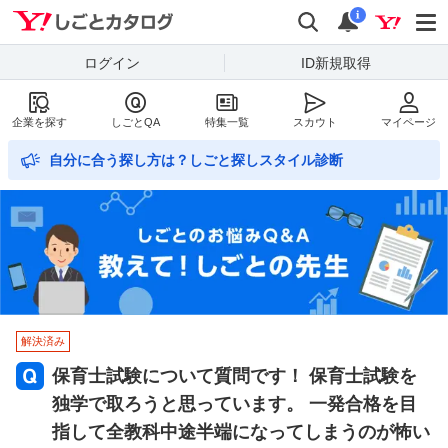
Yahoo!しごとカタログ
検索
通知数
i
ログイン
ID新規取得
企業を探す
しごとQA
特集一覧
スカウト
マイページ
自分に合う探し方は？しごと探しスタイル診断
解決済み
保育士試験について質問です！ 保育士試験を
独学で取ろうと思っています。 一発合格を目
指して全教科中途半端になってしまうのが怖い