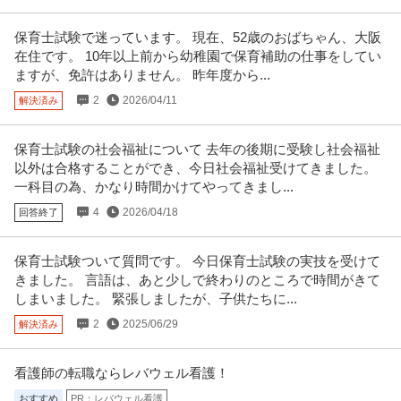
「公認心理師・臨床心理士」正社員／放課後等デイサービス／臨
保育士試験で迷っています。 現在、52歳のおばちゃん、大阪
一般社団法人ビレッジ・エイド
床心理士／公認心理師
在住です。 10年以上前から幼稚園で保育補助の仕事をしてい
新着
正社員
未経験OK
交通費支給
昇給あり
ますが、免許はありません。 昨年度から...
月給25万円〜36万円
2
2026/04/11
解決済み
【仕事内容】 ■療育支援 0歳から18歳までの障がいのある児童に対し、遊び
を通してメリハリのある療
…続きを見る
提供：レバウェル
保育士試験の社会福祉について 去年の後期に受験し社会福祉
以外は合格することができ、今日社会福祉受けてきました。
この条件の求人をもっと見る
一科目の為、かなり時間かけてやってきまし...
4
2026/04/18
回答終了
保育士試験ついて質問です。 今日保育士試験の実技を受けて
きました。 言語は、あと少しで終わりのところで時間がきて
しまいました。 緊張しましたが、子供たちに...
2
2025/06/29
解決済み
看護師の転職ならレバウェル看護！
おすすめ
PR：レバウェル看護