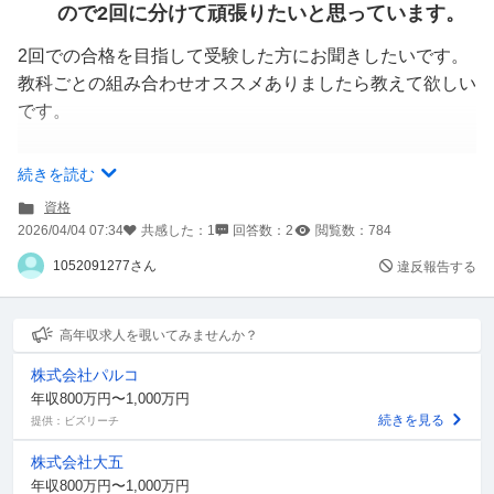
ので2回に分けて頑張りたいと思っています。
2回での合格を目指して受験した方にお聞きしたいです。
教科ごとの組み合わせオススメありましたら教えて欲しい
です。
私的には、2026年後期
続きを読む
保育心理学
資格
保育原理
2026/04/04 07:34
共感した：
1
回答数：
2
閲覧数：
784
子どもの保健
1052091277さん
違反報告する
子どもの食と栄養
保育実習理論
高年収求人を覗いてみませんか？
2027年前期
株式会社パルコ
子ども家庭福祉
年収800万円〜1,000万円
社会福祉
続きを見る
提供：ビズリーチ
教育原理＆社会的養護
株式会社大五
+ 不合格科目
年収800万円〜1,000万円