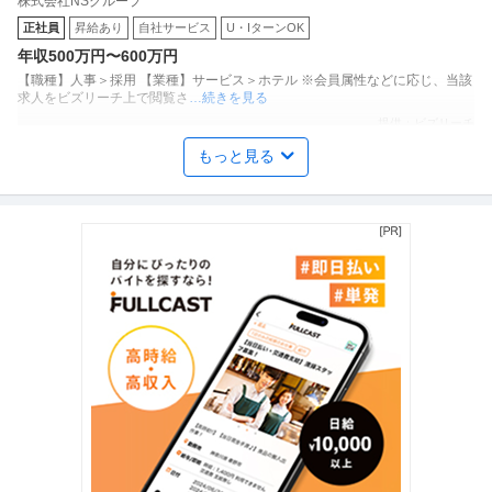
株式会社NSグループ
正社員
昇給あり
自社サービス
U・IターンOK
年収500万円〜600万円
【職種】人事＞採用 【業種】サービス＞ホテル ※会員属性などに応じ、当該
求人をビズリーチ上で閲覧さ
…続きを見る
提供：ビズリーチ
もっと見る
法人営業 ／ 「セールス担当・責任者／東京／大阪」ベンチャーコ
株式会社Consulente HYAKUNEN
ンサルティングファーム／一番困難な問題を解く／SPECIAL ONE
職場内禁煙
U・IターンOK
となるために
年収800万円〜1,000万円
【職種】営業＞法人営業 【業種】コンサルティング＞コンサルティング ※会
員属性などに応じ、当該求人
…続きを見る
提供：ビズリーチ
Webプロデューサー・ディレクター ／ 「Webデザイナー／週4リ
株式会社i－shift
モート可」残業ほぼ0／副業OKマーケティング戦略を「形」にす
正社員
職場内禁煙
副業OK
る！デザインの力でクライアントの事業成長を創りませんか？
年収400万円〜600万円
【職種】Webサービス・制作＞Webプロデューサー・ディレクター 【業種】
コンサルティング＞コンサ
…続きを見る