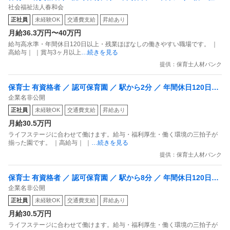
社会福祉法人春和会
あり
正社員
未経験OK
交通費支給
昇給あり
月給36.3万円〜40万円
給与高水準・年間休日120日以上・残業ほぼなしの働きやすい職場です。 ｜
高給与｜ ｜賞与3ヶ月以上
…続きを見る
提供：保育士人材バンク
保育士 有資格者 ／ 認可保育園 ／ 駅から2分 ／ 年間休日120日以
企業名非公開
上 ／ 借上社宅あり ／ 中途社員比率高め／産休育休取得率高め
正社員
未経験OK
交通費支給
昇給あり
月給30.5万円
ライフステージに合わせて働けます。給与・福利厚生・働く環境の三拍子が
揃った園です。 ｜高給与｜ ｜
…続きを見る
提供：保育士人材バンク
保育士 有資格者 ／ 認可保育園 ／ 駅から8分 ／ 年間休日120日以
企業名非公開
上 ／ 借上社宅あり ／ 中途社員比率高め／産休育休取得率高め
正社員
未経験OK
交通費支給
昇給あり
月給30.5万円
ライフステージに合わせて働けます。給与・福利厚生・働く環境の三拍子が