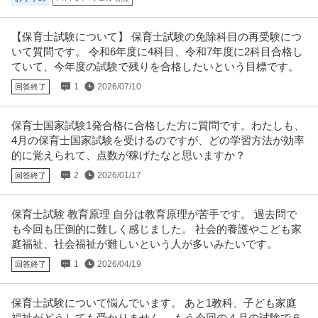
【保育士試験について】 保育士試験の免除科目の再受験につ
いて質問です。 令和6年度に4科目、令和7年度に2科目合格し
ていて、今年度の試験で残りを合格したいという目標です。
1
2026/07/10
回答終了
保育士国家試験1発合格に合格した方に質問です。わたしも、
4月の保育士国家試験を受けるのですが、どの学習方法が効率
的に覚えられて、点数が稼げたなと思いますか？
2
2026/01/17
回答終了
保育士試験 教育原理 自分は教育原理が苦手です。 過去問で
も今回も圧倒的に難しく感じました。 社会的養護やこども家
庭福祉、社会福祉が難しいという人が多いみたいです。
1
2026/04/19
回答終了
保育士試験について悩んでいます。 あと1教科、子ども家庭
福祉がどうしても受かりません。 もう今回の４月の試験で６