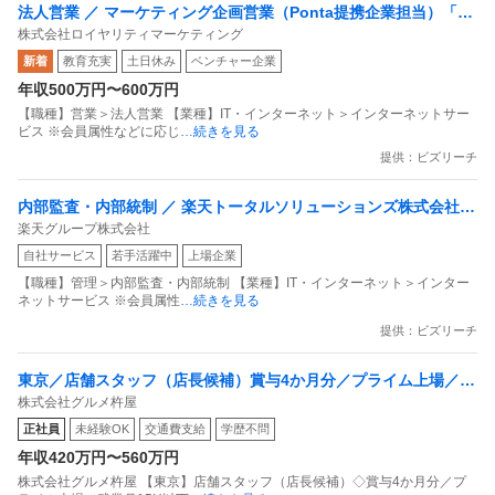
法人営業 ／ マーケティング企画営業（Ponta提携企業担当）「国
株式会社ロイヤリティマーケティング
内最大級の共通ポイントサービスを展開／無駄のない消費社会を
新着
教育充実
土日休み
ベンチャー企業
目指すデータマーケティングカンパニー」
年収500万円〜600万円
【職種】営業＞法人営業 【業種】IT・インターネット＞インターネットサー
ビス ※会員属性などに応じ
…続きを見る
提供：ビズリーチ
内部監査・内部統制 ／ 楽天トータルソリューションズ株式会社
楽天グループ株式会社
戦略事業コンプライアンス支援部 業務統制支援課：ショップコン
自社サービス
若手活躍中
上場企業
プライアンス推進担当（SBCSD）
【職種】管理＞内部監査・内部統制 【業種】IT・インターネット＞インター
ネットサービス ※会員属性
…続きを見る
提供：ビズリーチ
東京／店舗スタッフ（店長候補）賞与4か月分／プライム上場／残
株式会社グルメ杵屋
業月15H以下／新店オープン多数
正社員
未経験OK
交通費支給
学歴不問
年収420万円〜560万円
株式会社グルメ杵屋 【東京】店舗スタッフ（店長候補）◇賞与4か月分／プ