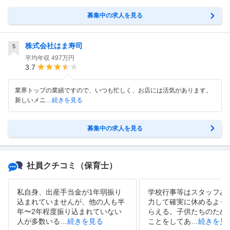
募集中の求人を見る
株式会社はま寿司
5
平均年収
497万円
3.7
業界トップの業績ですので、いつも忙しく、お店には活気があります。
新しいメニ
…続きを見る
募集中の求人を見る
社員クチコミ
（保育士）
私自身、出産手当金が1年弱振り
学校行事等はスタッフみ
込まれていませんが、他の人も半
力して確実に休めるよう
年〜2年程度振り込まれていない
らえる。子供たちのため
人が多数いる
…
続きを見る
ことをしてあ
…
続きを見