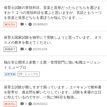
新着
正社員
土日休み
職場内禁煙
保育士試験の実技科目、音楽と造形だったらどちらを選びま
年収800万円〜900万円
すか？ ２つの実技科目を選ぶと思いますが、言語ともう一つ
【職種】マーケティング＞リサーチ・データ分析 【業種】IT・インターネッ
を音楽と造形どちらを選ぼうか悩んでいます。...
ト＞ソフトウエア ※会員属
…続きを見る
提供：ビズリーチ
3
2026/06/23
解決済み
法人営業 ／ 「生成AI×デジタルツイン」エンタープライズセール
保育士国家試験を独学にて受験しようと思っています。 オス
株式会社アラヤ
ス ／ 事業開発／営業組織立ち上げ
スメの教本を教えてください。
産休・育休実績あり
フレックスタイム制
ベンチャー企業
4
2023/11/24
回答終了
【職種】営業＞法人営業 【業種】IT・インターネット＞インターネットサー
ビス ※会員属性などに応じ
…続きを見る
提供：ビズリーチ
独占非公開求人多数！士業・管理部門に強い転職エージェン
ト ヒュープロ
心理学卒／心理学科卒業の方歓迎！／月給25.2万円～／年休120日
おすすめ
PR：ヒュープロ
イニシアス株式会社
程度／送迎なし／産休・育休取得実績あり！家庭との両立／自信
正社員
未経験OK
交通費支給
学歴不問
を育てる運動療育／多機能型施設／正社員／資格必須
保育士試験が難しすぎて困っています… ユーキャンで教科書
月給25.2万円〜34万円
を取寄せ、過去問を解いたりしています。 試験を来週の土日
【勤務地】 東京都練馬区関町北1-15-15 【施設名】 TAKUMI練馬武蔵関教室
に控えているのですが、一気に9科目を勉強...
【PRメッセ
…続きを見る
提供：療育biz
3
2025/10/12
解決済み