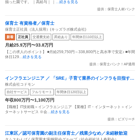
揃った園です。 ｜高給与｜ ｜
…続きを見る
提供：保育士人材バンク
保育士 有資格者／保育士
保育士正社員（法人採用）(キッズラボ株式会社)
新着
正社員
交通費支給
昇給あり
年間休日110日以上
月給25.9万円〜33.8万円
【この求人のポイント】 ■月給259,750円～338,800円と高水準で安定♪ ■年間
休日129
…続きを見る
提供：保育士バンク！AP適用
インフラエンジニア ／ 「SRE」子育て業界のインフラを目指すS
株式会社コドモン
RE募集！事業の成長とともに拡大するシステム基盤の改善をお任
自社サービス
フルリモート
年間休日120日以上
せします／フルリモート・フレックス可！
年収800万円〜1,100万円
【職種】IT技術職＞インフラエンジニア 【業種】IT・インターネット＞イン
ターネットサービス ※会
…続きを見る
提供：ビズリーチ
江東区／認可保育園の副主任保育士／残業少なめ／未経験歓迎
タムスわんぱく保育園木場/桐和会グループ（社会福祉法人春和会）