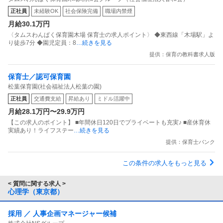
正社員
未経験OK
社会保険完備
職場内禁煙
月給30.1万円
〈タムスわんぱく保育園木場 保育士の求人ポイント〉 ◆東西線「木場駅」よ
り徒歩7分 ◆園児定員：8
…続きを見る
提供：保育の教科書求人版
保育士／認可保育園
松葉保育園(社会福祉法人松葉の園)
正社員
交通費支給
昇給あり
ミドル活躍中
月給28.1万円〜29.9万円
【この求人のポイント】 ■年間休日120日でプライベートも充実♪ ■産休育休
実績あり！ライフステー
…続きを見る
提供：保育士バンク
この条件の求人をもっと見る
< 質問に関する求人 >
心理学（東京都）
採用 ／ 人事企画マネージャー候補