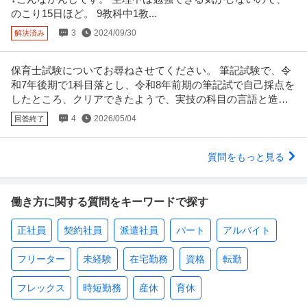
のこり15日ほど。 9教科中1教...
3
2024/09/30
解決済み
保育士試験についてお尋ねさせてください。 筆記試験で、令
和7年後期で1科目落とし、令和8年前期の筆記試で自己採点を
したところ、クリアできたようで、実技の科目の言語と造形
の練習を始めた者です。
4
2026/05/04
回答終了
質問をもっと見る
働き方に関する質問をキーワードで探す
正社員
契約社員
派遣社員
パート
アルバイト
フリーター
未経験
在宅勤務
資格
転勤
フレックス
時短勤務
産休
育休