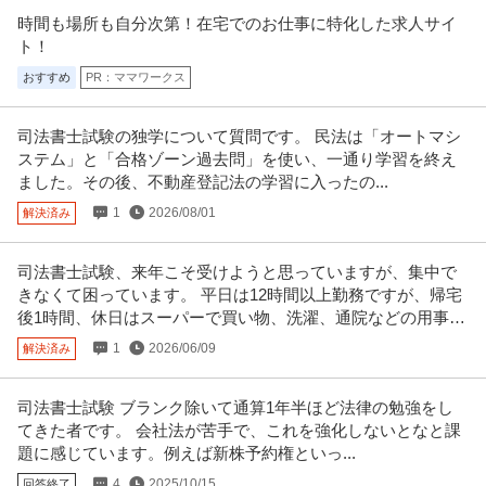
時間も場所も自分次第！在宅でのお仕事に特化した求人サイ
社会福祉士 資格必須／医療ソーシャルワーカー／土日祝休み／M
ト！
医療法人社団真清の会/南多摩クリニック
SW／病院
おすすめ
PR：ママワークス
正社員
交通費支給
昇給あり
土日休み
月給20万円〜30万円
司法書士試験の独学について質問です。 民法は「オートマシ
＜土曜日・日曜日・祝日休み＞整形外科・内科・訪問診療クリニックにて訪
ステム」と「合格ゾーン過去問」を使い、一通り学習を終え
問診療相談員のお仕事です＠町田
…続きを見る
ました。その後、不動産登記法の学習に入ったの...
提供：ケア人材バンク
1
2026/08/01
解決済み
法人営業 ／ 「東京／名鉄グループ」国際物流の法人営業 40代・5
名鉄ワールドトランスポート株式会社
0代活躍中！／残業20h程度／土日祝休み
司法書士試験、来年こそ受けようと思っていますが、集中で
新着
正社員
昇給あり
ミドル活躍中
土日休み
きなくて困っています。 平日は12時間以上勤務ですが、帰宅
年収400万円〜600万円
後1時間、休日はスーパーで買い物、洗濯、通院などの用事以
【職種】営業＞法人営業 【業種】運輸・交通＞その他 ※会員属性などに応
外は1日中勉強時間があります。
1
2026/06/09
じ、当該求人をビズリーチ上で
解決済み
…続きを見る
提供：ビズリーチ
司法書士試験 ブランク除いて通算1年半ほど法律の勉強をし
この条件の求人をもっと見る
てきた者です。 会社法が苦手で、これを強化しないとなと課
題に感じています。例えば新株予約権といっ...
4
2025/10/15
回答終了