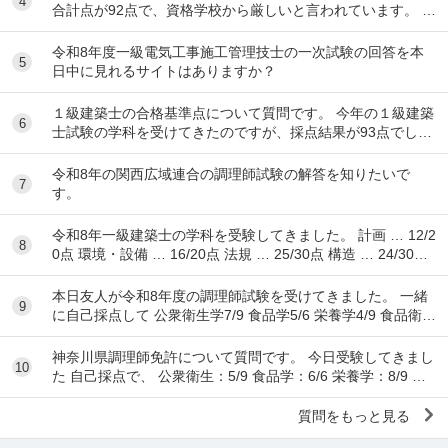
4
合計点が92点で、資格学校から厳しいと言われています。 製
図の準備は始めるべきでしょうか？ ちな...
令和8年度一級電気工事施工管理技士の一次試験の回答を本
5
日中に見れるサイトはありますか？
１級建築士の合格基準点について質問です。 今年の１級建築
6
士試験の学科を受けてきたのですが、採点結果が93点でし
た。 各予備校の予想される合格基準点は N...
令和8年の関西広域連合の調理師試験の解答を知りたいで
7
す。
令和8年一級建築士の学科を受験してきました。 計画 … 12/2
8
0点 環境・設備 … 16/20点 法規 … 25/30点 構造 … 24/30点
...
本日友人が令和8年度の調理師試験を受けてきました。 一緒
9
に自己採点して 公衆衛生学7/9 食品学5/6 栄養学4/9 食品衛生
学8/15 調理理論9/17 食文
神奈川県調理師免許について質問です。 今日受験してきまし
10
た 自己採点で、 公衆衛生：5/9 食品学：6/6 栄養学：8/9 食
品衛生：10/15 調理理...
質問をもっと見る