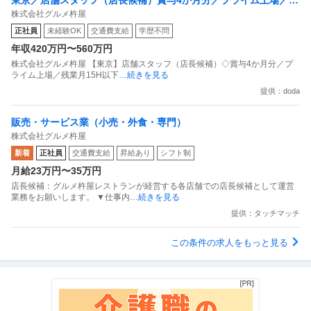
株式会社グルメ杵屋
業月15H以下／新店オープン多数
正社員
未経験OK
交通費支給
学歴不問
年収420万円〜560万円
株式会社グルメ杵屋 【東京】店舗スタッフ（店長候補）◇賞与4か月分／プ
ライム上場／残業月15H以下
…続きを見る
提供：doda
販売・サービス業（小売・外食・専門）
株式会社グルメ杵屋
新着
正社員
交通費支給
昇給あり
シフト制
月給23万円〜35万円
店長候補：グルメ杵屋レストランが経営する各店舗での店長候補として運営
業務をお願いします。 ▼仕事内
…続きを見る
提供：タッチマッチ
この条件の求人をもっと見る