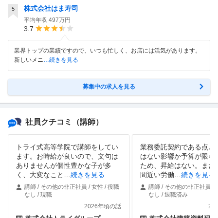
株式会社はま寿司
5
平均年収
497万円
3.7
業界トップの業績ですので、いつも忙しく、お店には活気があります。
新しいメニ
…続きを見る
募集中の求人を見る
社員クチコミ
（講師）
トライ式高等学院で講師をしてい
業務委託契約である点と
ます。お時給が良いので、文句は
はない影響か予算が限ら
ありませんが個性豊かな子が多
ため、昇給はない。また、
く、大変なこと
…
続きを見る
間近い労働
…
続きを見る
講師 / その他の非正社員 / 女性 / 役職
講師 / その他の非正社員 / 
なし / 現職
なし / 退職済み
2026年頃の話
20