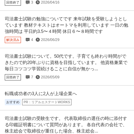
3
2026/04/16
回答終了
司法書士試験の勉強についてです 来年試験を受験しようとし
ています 教材テキストはオートマを利用しています 一日の勉
強時間は 平日約3.5〜４時間 休日６〜８時間です
4
2026/06/29
解決済み
司法書士試験について。50代です。子育ても終わり時間がで
きたので約20年ぶりに資格を目指しています。 他資格兼業で
毎日コツコツ学習続けることに自信が無かっ...
7
2026/05/09
回答終了
転職成功者の3人に2人が上場企業へ
おすすめ
PR：リアルエステートWORKS
司法書士試験の受験生です。 代表取締役の選任の時に添付す
る印鑑証明書について質問があります。 各自代表の会社で、
株主総会で取締役が重任した場合、株主総会...