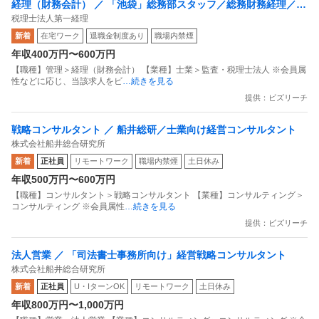
経理（財務会計） ／ 「池袋」総務部スタッフ／総務財務経理／7
税理士法人第一経理
時間勤務／残業少なめ／各種手当充実
新着
在宅ワーク
退職金制度あり
職場内禁煙
年収400万円〜600万円
【職種】管理＞経理（財務会計） 【業種】士業＞監査・税理士法人 ※会員属
性などに応じ、当該求人をビ
…続きを見る
提供：ビズリーチ
戦略コンサルタント ／ 船井総研／士業向け経営コンサルタント
株式会社船井総合研究所
新着
正社員
リモートワーク
職場内禁煙
土日休み
年収500万円〜600万円
【職種】コンサルタント＞戦略コンサルタント 【業種】コンサルティング＞
コンサルティング ※会員属性
…続きを見る
提供：ビズリーチ
法人営業 ／ 「司法書士事務所向け」経営戦略コンサルタント
株式会社船井総合研究所
新着
正社員
U・IターンOK
リモートワーク
土日休み
年収800万円〜1,000万円