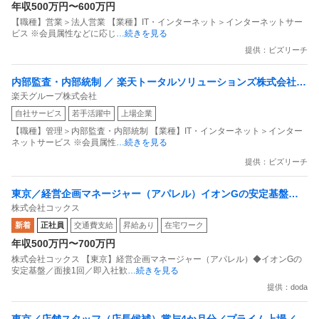
年収500万円〜600万円
【職種】営業＞法人営業 【業種】IT・インターネット＞インターネットサー
ビス ※会員属性などに応じ
…続きを見る
提供：ビズリーチ
内部監査・内部統制 ／ 楽天トータルソリューションズ株式会社
楽天グループ株式会社
戦略事業コンプライアンス支援部 業務統制支援課：ショップコン
自社サービス
若手活躍中
上場企業
プライアンス推進担当（SBCSD）
【職種】管理＞内部監査・内部統制 【業種】IT・インターネット＞インター
ネットサービス ※会員属性
…続きを見る
提供：ビズリーチ
東京／経営企画マネージャー（アパレル）イオンGの安定基盤／
株式会社コックス
面接1回／即入社歓迎
新着
正社員
交通費支給
昇給あり
在宅ワーク
年収500万円〜700万円
株式会社コックス 【東京】経営企画マネージャー（アパレル）◆イオンGの
安定基盤／面接1回／即入社歓
…続きを見る
提供：doda
東京／店舗スタッフ（店長候補）賞与4か月分／プライム上場／残