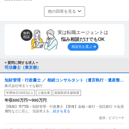
他の回答を見る
実は転職エージェントは
無料
相談
悩み相談だけでもOK
相談先を選ぶ
< 質問に関する求人 >
司法書士（東京都）
知財管理・行政書士 ／ 相続コンサルタント（遺言執行・遺産整理
株式会社埼玉りそな銀行
業務）
年間休日100日以上
上場企業
資格取得支援制度
年収600万円〜900万円
【職種】専門職＞知財管理・行政書士 【業種】金融＞銀行・信託銀行 ※会員
属性などに応じ、当該求人を
…続きを見る
提供：ビズリーチ