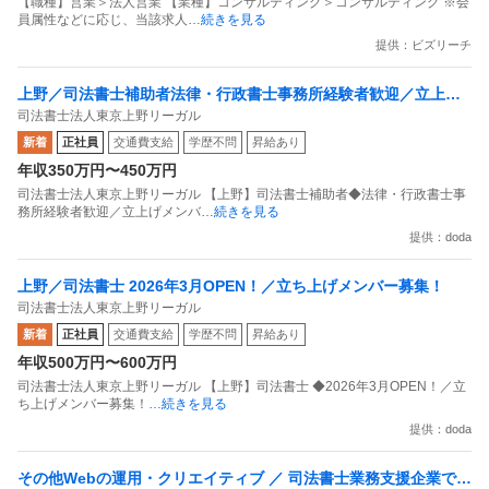
【職種】営業＞法人営業 【業種】コンサルティング＞コンサルティング ※会
員属性などに応じ、当該求人
…続きを見る
提供：ビズリーチ
上野／司法書士補助者法律・行政書士事務所経験者歓迎／立上げ
司法書士法人東京上野リーガル
メンバー／土日祝休／登記特化で裁量
新着
正社員
交通費支給
学歴不問
昇給あり
年収350万円〜450万円
司法書士法人東京上野リーガル 【上野】司法書士補助者◆法律・行政書士事
務所経験者歓迎／立上げメンバ
…続きを見る
提供：doda
上野／司法書士 2026年3月OPEN！／立ち上げメンバー募集！
司法書士法人東京上野リーガル
新着
正社員
交通費支給
学歴不問
昇給あり
年収500万円〜600万円
司法書士法人東京上野リーガル 【上野】司法書士 ◆2026年3月OPEN！／立
ち上げメンバー募集！
…続きを見る
提供：doda
その他Webの運用・クリエイティブ ／ 司法書士業務支援企業での