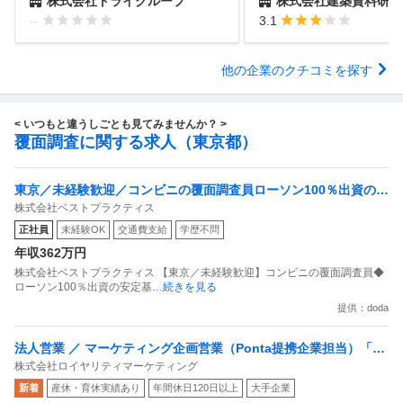
株式会社トライグループ
株式会社建築資料研究
--
3.1
他の企業のクチコミを探す
< いつもと違うしごとも見てみませんか？ >
覆面調査に関する求人（東京都）
東京／未経験歓迎／コンビニの覆面調査員ローソン100％出資の安
株式会社ベストプラクティス
定基盤／月５日在宅／残業月10時間
正社員
未経験OK
交通費支給
学歴不問
年収362万円
株式会社ベストプラクティス 【東京／未経験歓迎】コンビニの覆面調査員◆
ローソン100％出資の安定基
…続きを見る
提供：doda
法人営業 ／ マーケティング企画営業（Ponta提携企業担当）「国
株式会社ロイヤリティマーケティング
内最大級の共通ポイントサービスを展開／無駄のない消費社会を
新着
産休・育休実績あり
年間休日120日以上
大手企業
目指すデータマーケティングカンパニー」