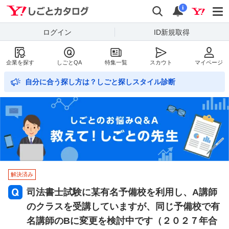
Yahoo!しごとカタログ
検索
通知数
i
ログイン
ID新規取得
企業を探す
しごとQA
特集一覧
スカウト
マイページ
自分に合う探し方は？しごと探しスタイル診断
解決済み
司法書士試験に某有名予備校を利用し、A講師
のクラスを受講していますが、同じ予備校で有
名講師のBに変更を検討中です（２０２７年合