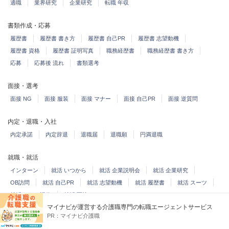
適職
業界研究
企業研究
転職 年収
書類作成・応募
履歴書
履歴書 書き方
履歴書 自己PR
履歴書 志望動機
履歴書 資格
履歴書 証明写真
職務経歴書
職務経歴書 書き方
応募
応募後 流れ
書類選考
面接・選考
面接 NG
面接 服装
面接 マナー
面接 自己PR
面接 逆質問
内定・退職・入社
内定承諾
内定辞退
退職届
退職願
円満退職
就職・就活
インターン
就活 いつから
就活 企業説明会
就活 企業研究
OB訪問
就活 自己PR
就活 志望動機
就活 履歴書
就活 スーツ
就活 メール返信
就活 面接
マイナビが運営する介護職専門の転職エージェントサービス
PR：
マイナビ介護職
お金