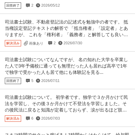
2
2026/05/12
回答終了
司法書士試験、不動産登記法の記述式を勉強中の者です。 抵
当権設定登記テキストの解答で 「抵当権者」「設定者」とあ
りますが、 これを「権利者」「義務者」と解答しても良いの
でしょうか？
2
2026/07/30
解決済み
画像あり
司法書士試験についてなんですが、 名の知れた大学を卒業し
た人で3年予備校に通っても無理だった人も居れば高卒で1年
で独学で受かった人も居て他にも体験記を見る...
5
2026/07/11
回答終了
司法書士試験について。 初学者です。独学で３か月かけて民
法を学習し、その後３か月かけて不登法を学習しました。そ
の後民法に戻ると知識が定着しておらず、涙が出るほど肢別
過去問ができて
6
2026/07/03
解決済み
スキマ時間でサクッと稼げる！1時間からはたらけて、給与即