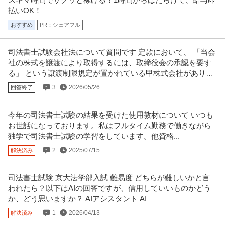
払いOK！
おすすめ
PR：シェアフル
司法書士試験会社法について質問です 定款において、 「当会
社の株式を譲渡により取得するには、取締役会の承認を要す
る」 という譲渡制限規定が置かれている甲株式会社がありま
す。
3
2026/05/26
回答終了
今年の司法書士試験の結果を受けた使用教材について いつも
お世話になっております。私はフルタイム勤務で働きながら
独学で司法書士試験の学習をしています。他資格...
2
2025/07/15
解決済み
司法書士試験 京大法学部入試 難易度 どちらが難しいかと言
われたら？以下はAIの回答ですが、信用していいものかどう
か、どう思いますか？ AIアシスタント AI
1
2026/04/13
解決済み