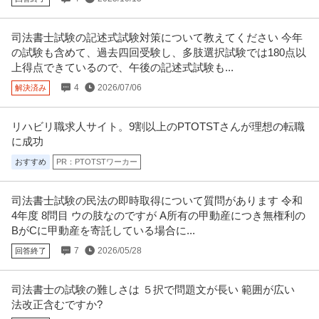
司法書士試験の記述式試験対策について教えてください 今年
の試験も含めて、過去四回受験し、多肢選択試験では180点以
上得点できているので、午後の記述式試験も...
4
2026/07/06
解決済み
リハビリ職求人サイト。9割以上のPTOTSTさんが理想の転職
に成功
おすすめ
PR：PTOTSTワーカー
司法書士試験の民法の即時取得について質問があります 令和
4年度 8問目 ウの肢なのですが A所有の甲動産につき無権利の
BがCに甲動産を寄託している場合に...
7
2026/05/28
回答終了
司法書士の試験の難しさは ５択で問題文が長い 範囲が広い
法改正含むですか?