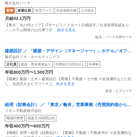
株式会社パソナ
AI開発・支援のお仕事 ／ 派遣
新着
派遣社員
在宅ワーク
社会保険完備
土日休み
月給42.1万円
【東京・丸の内エリア】ITサービス／スタート日相談可／社員登用実績あり
／システム開発のお仕事です
…続きを見る
提供：パソナJOBサーチ
建築設計 ／ 「建築・デザイン（マネージャー）」ホテル／オフィ
株式会社リオ・ホールディングス
ス等のリノベーション案件多数
正社員
産休・育休実績あり
年間休日120日以上
年俸制
年収800万円〜1,500万円
【職種】建築・土木＞建築設計 【業種】不動産＞その他 ※会員属性などに応
じ、当該求人をビズリーチ上
…続きを見る
提供：ビズリーチ
経理（財務会計） ／ 「東京／亀有」営業事務（売買契約後からお
リオン不動産株式会社
引渡しまでの進行管理サポート）想定年収450万〜550万／年2回
職場内禁煙
残業月20時間以内
給与改定あり／残業少なめ／有給消化率ほぼ100％
年収400万円〜600万円
【職種】管理＞経理（財務会計） 【業種】不動産＞不動産仲介 ※会員属性な