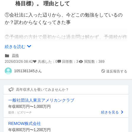
格目標）。 理由として
①会社法に入った辺りから、今どこの勉強をしているの
か？訳わからなくなってきた事
②予備校の方針で最初からは過去問は解かず、予備校が作
成した問題を解き、８月辺りから過去問を解くのですが、
続きを読む
オリジナル問題ですら6から7割の正答率である事
資格
2026/03/26 08:42
共感した：
0
回答数：
3
閲覧数：
389
③必ずは世の中にはありませんが、必ず来年合格したい
1051381345さん
違反報告する
（時間を取れるのが今しかないから）。
ただ、講義も半分以上は消化している事から、予備校のル
高年収求人を覗いてみませんか？
ールも勿論ですが、信じた講師を最後まで信用した方が良
一般社団法人東京アメリカンクラブ
いという考えもあるので、訳わからなくなってきたって言
年収800万円〜1,000万円
うのが今の率直な感想です。
続きを見る
提供：ビズリーチ
REMOW株式会社
どう思われますか？
年収800万円〜1,200万円