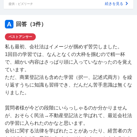
補足
続きを見る
提供：ビズリーチ
正答率が6から7割は不動産登記法です（オリジナル問題の正答率がです。過
去問はさらに難しいのは認識しているので…見るのが怖いです）。 会社法は
回答（
3
件）
最後まで学習が終わってません。 民法は過去問をその予備校の今年受験され
る方向けの物をコースとは別に購入し、取り組んだ結果8から9割は理解出来
ています（過去問ベースにはなりますが）。
ベストアンサー
私も最初、会社法はイメージが掴めず苦労しました。
1回目の学習では、なんとなくの大枠を掴むので精一杯
で、細かい内容はさっぱり頭に入っていなかったのを覚え
ています。
ただ、商業登記法も含めた学習（択一、記述式両方）を繰
り返すうちに知識も習得でき、だんだん苦手意識は無くな
りました。
質問者様が今どの段階にいらっしゃるのか分かりません
が、おそらく民法→不動産登記法と学ばれて、最近会社法
の学習に入られたのかなと思います。
会社に関する法律を学ばれたことがあったり、経営者の方