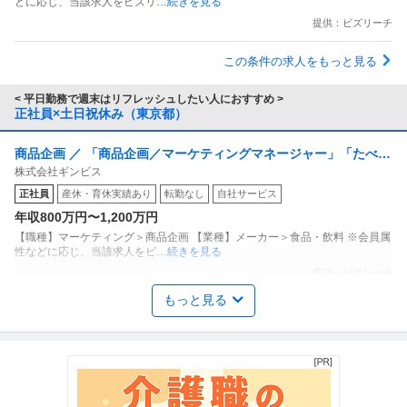
どに応じ、当該求人をビズリ
…続きを見る
提供：ビズリーチ
この条件の求人をもっと見る
< 平日勤務で週末はリフレッシュしたい人におすすめ >
正社員×土日祝休み（東京都）
商品企画 ／ 「商品企画／マーケティングマネージャー」「たべっ
株式会社ギンビス
子どうぶつ」でお馴染みのお菓子メーカー ギンビス「「しみチョ
正社員
産休・育休実績あり
転勤なし
自社サービス
ココーン」「アスパラガス」などのロングセラー商品を製造／土
年収800万円〜1,200万円
日祝休み／転勤なし／勤務地日本橋」（株式会社ギンビス）
【職種】マーケティング＞商品企画 【業種】メーカー＞食品・飲料 ※会員属
性などに応じ、当該求人をビ
…続きを見る
提供：ビズリーチ
もっと見る
年収1000万円も可能×土日祝休み／外国人人材紹介の法人営業／
上野グループホールディングス株式会社
マネジメント業務
正社員
交通費支給
土日休み
介護休暇あり
月給47万円〜62.5万円
【年収1000万円も可能×土日祝休み】外国人人材紹介の法人営業｜マネジメ