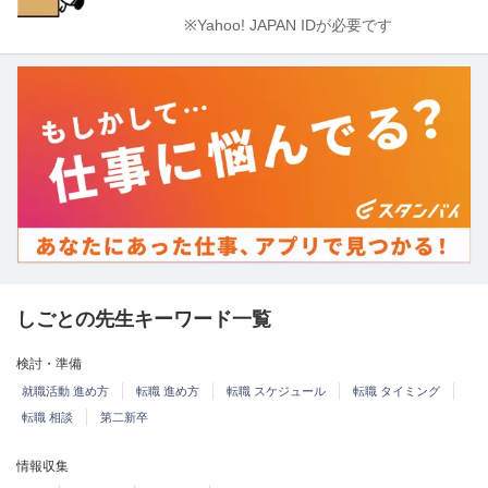
※Yahoo! JAPAN IDが必要です
しごとの先生キーワード一覧
検討・準備
就職活動 進め方
転職 進め方
転職 スケジュール
転職 タイミング
転職 相談
第二新卒
情報収集