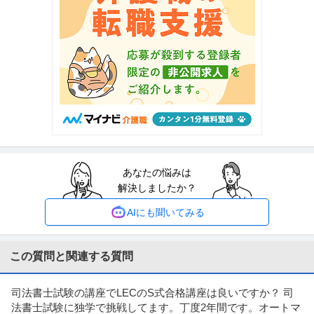
ント業務 【高収入！稼ぐな
…続きを見る
提供：上野グループホールディングス株式会社
法務・コンプライアンス ／ 「測量士・測量士補・測量助手」最新
ひかり司法書士法人
ドローン・3Dレーザースキャナーを駆使する先進的測量技術者／
正社員
土日休み
高収入
完全週休2日制
創業90年の強固なグループ基盤／京都・丸太町駅徒歩1分／完全週
年収800万円〜1,000万円
休2日（土日祝）
【職種】管理＞法務・コンプライアンス 【業種】士業＞その他 ※会員属性な
どに応じ、当該求人をビズリ
…続きを見る
提供：ビズリーチ
あなたの悩みは
経理（財務会計） ／ 経理／土日祝休み／服装自由／賞与4か月分
解決しましたか？
株式会社林電子
／平均年齢30代／残業月10時間
正社員
交通費支給
昇給あり
在宅ワーク
AIにも聞いてみる
年収300万円〜500万円
【職種】管理＞経理（財務会計） 【業種】IT・インターネット＞ソフトウエ
ア ※会員属性などに応じ、
…続きを見る
この質問と関連する質問
提供：ビズリーチ
司法書士試験の講座でLECのS式合格講座は良いですか？ 司
中野／現場品質検査（アパート）シニア活躍中／残業10h程度／
法書士試験に独学で挑戦してます。丁度2年間です。オートマ
株式会社レオパレス21