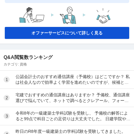
オファーサービスについて詳しく見る
Q&A閲覧数ランキング
カテゴリ:
資格
公認会計士のおすすめ通信講座（予備校）はどこですか？ 私
1
は社会人なので効率よく学習を進めたいのですが、候補とし
てはクレアール、LEC、CPA会計学院、大原...
宅建でおすすめの通信講座はありますか？ 予備校、通信講座
2
選びで悩んでいて、ネットで調べるとクレアール、フォーサ
イト、スタディング、TACなど色々出てきて...
令和8年の一級建築士学科試験を受験し、 予備校の解答によ
3
ると99点で科目ごとの足切りは大丈夫でした。 日建学院やX
によると合格最低点予想が高くなると言われ...
昨日のR8年度一級建築士の学科試験を受験してきました。