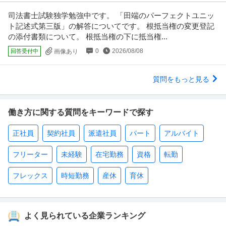
司法書士試験独学勉強中です。 「田端のパーフェクトユニッ
ト記述式第三版」の解答についてです。 根抵当権の変更登記
の添付書類について。 根抵当権の下に抵当権...
0
2026/08/08
回答受付中
画像あり
質問をもっと見る
働き方に関する質問をキーワードで探す
正社員
契約社員
派遣社員
パート
アルバイト
フリーター
未経験
在宅勤務
資格
転勤
フレックス
時短勤務
産休
育休
よく見られている企業ランキング