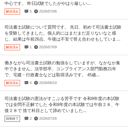
土日祝／”ホワイト企業”認定企業
中心です。 昨日試験でしたがやはり厳しい...
新着
正社員
交通費支給
昇給あり
在宅ワーク
5
2026/07/06
解決済み
年収579万円〜1,002万円
株式会社レオパレス21 【中野】現場品質検査（アパート）◆シニア活躍中｜
残業10h程度｜土日祝｜”
…続きを見る
司法書士試験について質問です。 先日、初めて司法書士試験
提供：doda
を受験してきました。個人的にはまだまだ足りないなと感
じ、結果は午前26点、午後は不安で答え合わせもしていませ
総務 ／ 総務人事 土日祝休み／残業ほぼなし
ん。
1
2026/07/09
解決済み
株式会社ダイケンホールディングス
正社員
土日休み
U・IターンOK
職場内禁煙
働きながら司法書士試験の勉強をしていますが、なかなか集
【職種】管理＞総務 【業種】不動産＞不動産管理 ※会員属性などに応じ、当
該求人をビズリーチ上で閲覧
…続きを見る
中できません。法学部卒、コンプライアンス部門勤務21年
で、宅建・行政書士などは取得済みです。 45歳...
提供：ビズリーチ
4
2026/06/10
解決済み
経理事務スタッフ／経理経験必須／土日祝休み／年間休日125日／
有限会社石田電機
残業ほぼなし
司法書士試験の憲法がすこぶる苦手です 令和8年度の本試験
新着
正社員
交通費支給
学歴不問
昇給あり
では全問不正解でした 令和8年度の本試験では午前２８、午
月給25万円〜35万円
後２８で 捨て科目として諦めていました...
仕事内容：＼経理経験を活かして、安定企業で長く働きませんか？／ 創業40
2
2026/07/26
回答終了
年以上の電気設備工事会社で
…続きを見る
提供：有限会社石田電機