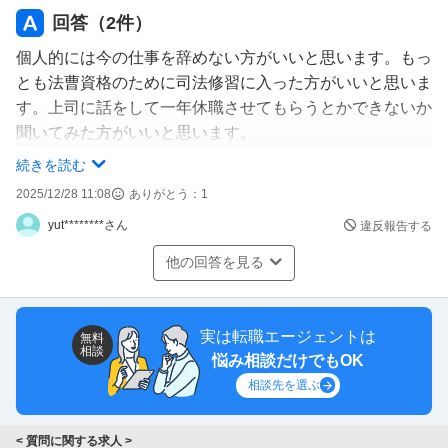
たいへん悩みます。仕事を辞めて思い切って修習に行って
回答（
2
件）
弁護士になるか、今のまま仕事を続けるか。ちなみに、今
個人的には今の仕事を辞めない方がいいと思います。もっ
の仕事は7年続けると修習免除制度が適用されるので、と
とも法曹資格のために司法修習に入った方がいいと思いま
りあえず在職するという選択肢もありますが、それこそア
す。上司に話をして一年休職させてもらうとかできないか
ラフォーで雇用してくれる企業や事務所があるのか…とい
聞いてみた方がいいと思います。
う懸念があります。
弁護士は基本的に働いた時間分で評価されるのでブラック
続きを読む
社会人で司法試験に合格した方等、アドバイスをいただき
企業以上に働かされます。労働基準法の適用もありません
2025/12/28 11:08
ありがとう：
1
たいです。
し、コンプラという概念も持ち合わせていない(外部には
yut********さん
違反報告する
厳しいくせに)ので、普通に人格否定されることもありま
す。
他の回答を見る
おそらく今の職場よりも、ストレスが増すと思いますの
で、よほどの理由がなければ公務員を続けた方がいいで
す。
実は転職エージェントは
無料
相談
なお、検察や裁判官は平均年齢が25、6歳くらいです。つ
悩み相談だけでもOK
まり社会人経験者をほとんど採用していないので基本的に
相談先を選ぶ
採用が厳しいです。
< 質問に関する求人 >