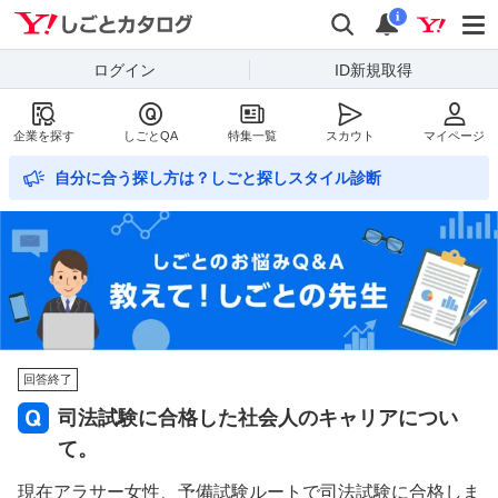
Yahoo!しごとカタログ
検索
通知数
i
ログイン
ID新規取得
企業を探す
しごとQA
特集一覧
スカウト
マイページ
自分に合う探し方は？しごと探しスタイル診断
回答終了
司法試験に合格した社会人のキャリアについ
て。
現在アラサー女性、予備試験ルートで司法試験に合格しま