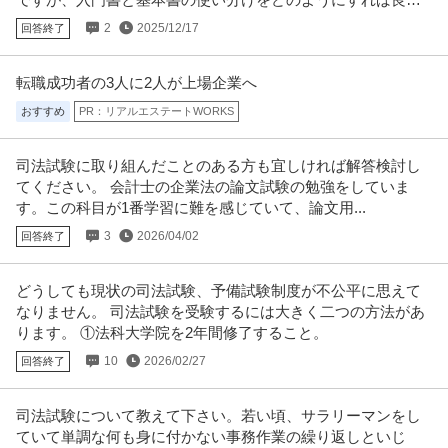
か迷っています。
2
2025/12/17
回答終了
転職成功者の3人に2人が上場企業へ
おすすめ
PR：リアルエステートWORKS
司法試験に取り組んだことのある方も宜しければ解答検討し
てください。 会計士の企業法の論文試験の勉強をしていま
す。この科目が1番学習に難を感じていて、論文用...
3
2026/04/02
回答終了
どうしても現状の司法試験、予備試験制度が不公平に思えて
なりません。 司法試験を受験するには大きく二つの方法があ
ります。 ①法科大学院を2年間修了すること。
10
2026/02/27
回答終了
司法試験について教えて下さい。若い頃、サラリーマンをし
ていて単調な何も身に付かない事務作業の繰り返しといじ