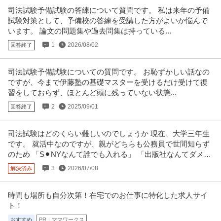
司法試験予備試験の答練について質問です。 私は来年の予備
試験対策として、予備校の答練を受講した方がよいか悩んで
います。 論文の問題集や過去問集は持っている...
1
2026/08/02
回答終了
司法試験予備試験についての質問です。 お恥ずかしい話なの
ですが、今まで伊藤塾の基礎マスターを受けるだけ受けて復
習をしておらず、ほとんど頭に残っていない状態...
2
2025/09/01
回答終了
司法試験はどのくらい難しいのでしょうか 現在、大学三年生
です。 就活中なのですが、親がどちらも公務員で世間知らず
のため 「S⚫︎NYなんて誰でも入れる」 「出版社なんてダメ
だ」
3
2026/07/08
解決済み
時間も場所も自分次第！在宅でのお仕事に特化した求人サイ
ト！
おすすめ
PR：ママワークス