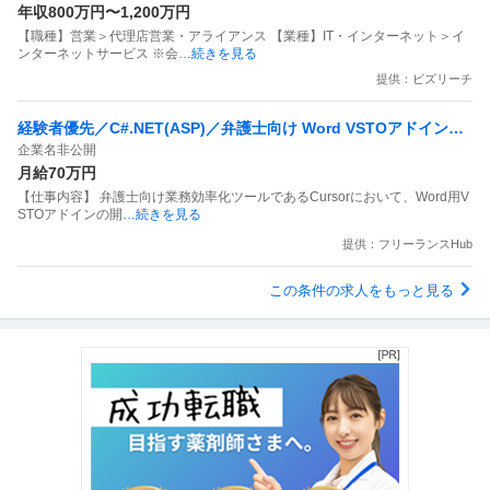
年収800万円〜1,200万円
【職種】営業＞代理店営業・アライアンス 【業種】IT・インターネット＞イ
ンターネットサービス ※会
…続きを見る
提供：ビズリーチ
経験者優先／C#.NET(ASP)／弁護士向け Word VSTOアドイン開
企業名非公開
発
月給70万円
【仕事内容】 弁護士向け業務効率化ツールであるCursorにおいて、Word用V
STOアドインの開
…続きを見る
提供：フリーランスHub
この条件の求人をもっと見る