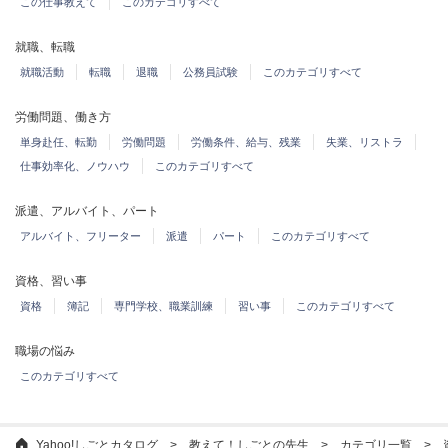
この仕事教えて
このカテゴリすべて
就職、転職
就職活動
転職
退職
公務員試験
このカテゴリすべて
労働問題、働き方
単身赴任、転勤
労働問題
労働条件、給与、残業
失業、リストラ
仕事効率化、ノウハウ
このカテゴリすべて
派遣、アルバイト、パート
アルバイト、フリーター
派遣
パート
このカテゴリすべて
資格、習い事
資格
簿記
専門学校、職業訓練
習い事
このカテゴリすべて
職場の悩み
このカテゴリすべて
Yahoo!しごとカタログ
教えて！しごとの先生
カテゴリ一覧