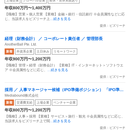
上場企業
グローバル企業
産休・育休実績あり
年収800万円〜1,400万円
【職種】営業＞個人営業 【業種】金融＞銀行・信託銀行 ※会員属性などに応
じ、当該求人をビズリーチ上
…続きを見る
提供：ビズリーチ
経理（財務会計） ／ コーポレート責任者 ／ 管理部長
AnotherBall Pte. Ltd.
新着
外資系企業
土日休み
リモートワーク
年収900万円〜1,200万円
【職種】管理＞経理（財務会計） 【業種】IT・インターネット＞ソフトウエ
ア ※会員属性などに応じ、
…続きを見る
提供：ビズリーチ
採用 ／ 人事マネージャー候補（IPO準備ポジション） 「IPO準備
Mediabound株式会社
中／服装自由／通勤交通費支給」
新着
交通費支給
上場企業
ベンチャー企業
年収800万円〜1,200万円
【職種】人事＞採用 【業種】サービス＞旅行・観光 ※会員属性などに応じ、
当該求人をビズリーチ上で閲
…続きを見る
提供：ビズリーチ