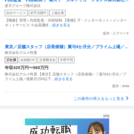
楽天グループ株式会社
戦略事業コンプライアンス支援部 業務統制支援課：ショップコン
自社サービス
若手活躍中
上場企業
プライアンス推進担当（SBCSD）
【職種】管理＞内部監査・内部統制 【業種】IT・インターネット＞インター
ネットサービス ※会員属性
…続きを見る
提供：ビズリーチ
東京／店舗スタッフ（店長候補）賞与4か月分／プライム上場／残
株式会社グルメ杵屋
業月15H以下／新店オープン多数
正社員
未経験OK
交通費支給
学歴不問
年収420万円〜560万円
株式会社グルメ杵屋 【東京】店舗スタッフ（店長候補）◇賞与4か月分／プ
ライム上場／残業月15H以下
…続きを見る
提供：doda
この条件の求人をもっと見る