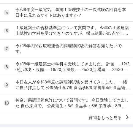
図の準備は始めるべきでしょうか？ ちな...
令和8年度一級電気工事施工管理技士の一次試験の回答を本
5
日中に見れるサイトはありますか？
１級建築士の合格基準点について質問です。 今年の１級建築
6
士試験の学科を受けてきたのですが、採点結果が93点でし
た。 各予備校の予想される合格基準点は N...
令和8年の関西広域連合の調理師試験の解答を知りたいで
7
す。
令和8年一級建築士の学科を受験してきました。 計画 … 12/2
8
0点 環境・設備 … 16/20点 法規 … 25/30点 構造 … 24/30点
...
本日友人が令和8年度の調理師試験を受けてきました。 一緒
9
に自己採点して 公衆衛生学7/9 食品学5/6 栄養学4/9 食品衛生
学8/15 調理理論9/17 食文
神奈川県調理師免許について質問です。 今日受験してきまし
10
た 自己採点で、 公衆衛生：5/9 食品学：6/6 栄養学：8/9 食
品衛生：10/15 調理理...
質問をもっと見る