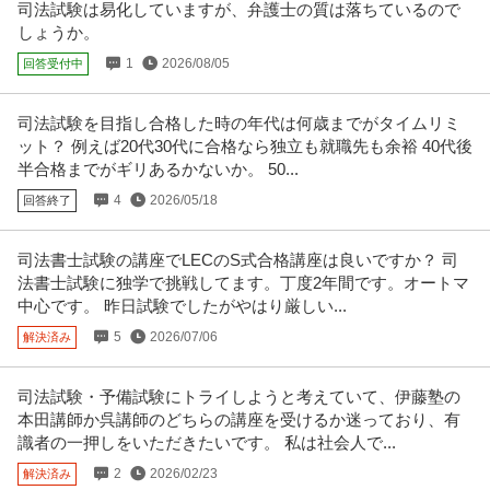
司法試験は易化していますが、弁護士の質は落ちているので
しょうか。
1
2026/08/05
回答受付中
司法試験を目指し合格した時の年代は何歳までがタイムリミ
ット？ 例えば20代30代に合格なら独立も就職先も余裕 40代後
半合格までがギリあるかないか。 50...
4
2026/05/18
回答終了
司法書士試験の講座でLECのS式合格講座は良いですか？ 司
法書士試験に独学で挑戦してます。丁度2年間です。オートマ
中心です。 昨日試験でしたがやはり厳しい...
5
2026/07/06
解決済み
司法試験・予備試験にトライしようと考えていて、伊藤塾の
本田講師か呉講師のどちらの講座を受けるか迷っており、有
識者の一押しをいただきたいです。 私は社会人で...
2
2026/02/23
解決済み