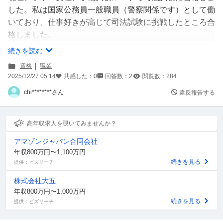
した。私は国家公務員一般職員（警察関係です）として働
いており、仕事好きが高じて司法試験に挑戦したところ合
格しました。
今後のキャリアについて悩みがあります。仮に司法修習に
続きを読む
行くとしたら、仕事を辞めなければなりません。私は独身
資格
職業
ですし、実家もないため1年間無職になって修習に行くと
2025/12/27 05:14
共感した：
0
回答数：
2
閲覧数：
284
言うのはかなりハードルが高いです。就職口についても、
chi********さん
違反報告する
修習が終わる頃には30代前半なので、働き口があるの
か…。また、公務員の身分は安定しており、今の職でも年
収は（額面）600万を超えるので、この身分を手放すのは
高年収求人を覗いてみませんか？
勿体無いのではないか？という気持ちもあります。
アマゾンジャパン合同会社
ですが、せっかく試験に合格したのに法曹にならないのは
年収800万円〜1,100万円
勿体無い気持ちもありますし、興味のある分野もありま
続きを見る
提供：ビズリーチ
す。あと、シンプルにもっと稼ぎたいです（笑）
株式会社大五
知人の弁護士や検察官に相談したところ、「あなたの今の
年収800万円〜1,000万円
仕事はホワイトだから勿体無い気がするけどね。それにあ
続きを見る
提供：ビズリーチ
なたは能力は高いけど、ガツガツしてないから、組織にい
た方が病まないかもよ。」と言われました。