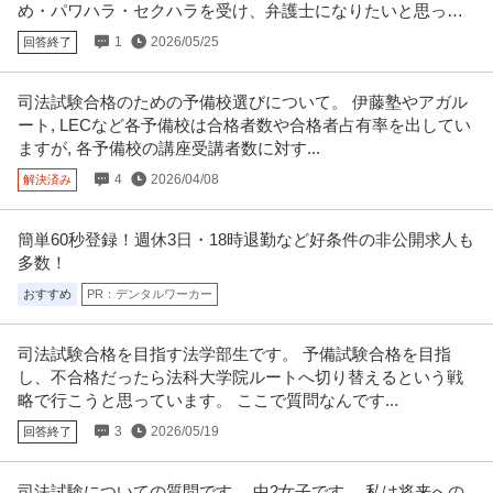
め・パワハラ・セクハラを受け、弁護士になりたいと思った
ことがありました。
1
2026/05/25
回答終了
司法試験合格のための予備校選びについて。 伊藤塾やアガル
ート, LECなど各予備校は合格者数や合格者占有率を出してい
ますが, 各予備校の講座受講者数に対す...
4
2026/04/08
解決済み
簡単60秒登録！週休3日・18時退勤など好条件の非公開求人も
多数！
おすすめ
PR：デンタルワーカー
司法試験合格を目指す法学部生です。 予備試験合格を目指
し、不合格だったら法科大学院ルートへ切り替えるという戦
略で行こうと思っています。 ここで質問なんです...
3
2026/05/19
回答終了
司法試験についての質問です。 中2女子です。 私は将来への