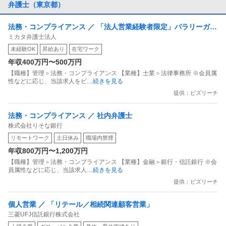
弁護士（東京都）
法務・コンプライアンス ／ 「法人営業経験者限定」パラリーガル
ミカタ弁護士法人
として法律事務のプロを目指しませんか？（土日祝休・在宅勤務
未経験OK
昇給あり
在宅ワーク
可・サポート体制・資格支援充実・8月東京駅移転予定）
年収400万円〜500万円
【職種】管理＞法務・コンプライアンス 【業種】士業＞法律事務所 ※会員属
性などに応じ、当該求人をビ
…続きを見る
提供：ビズリーチ
法務・コンプライアンス ／ 社内弁護士
株式会社りそな銀行
リモートワーク
土日休み
職場内禁煙
年収800万円〜1,200万円
【職種】管理＞法務・コンプライアンス 【業種】金融＞銀行・信託銀行 ※会
員属性などに応じ、当該求人
…続きを見る
提供：ビズリーチ
個人営業 ／ 「リテール／相続関連顧客営業」
三菱UFJ信託銀行株式会社