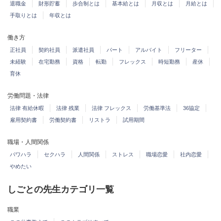
退職金
財形貯蓄
歩合制とは
基本給とは
月収とは
月給とは
手取りとは
年収とは
働き方
正社員
契約社員
派遣社員
パート
アルバイト
フリーター
未経験
在宅勤務
資格
転勤
フレックス
時短勤務
産休
育休
労働問題・法律
法律 有給休暇
法律 残業
法律 フレックス
労働基準法
36協定
雇用契約書
労働契約書
リストラ
試用期間
職場・人間関係
パワハラ
セクハラ
人間関係
ストレス
職場恋愛
社内恋愛
やめたい
しごとの先生カテゴリ一覧
職業