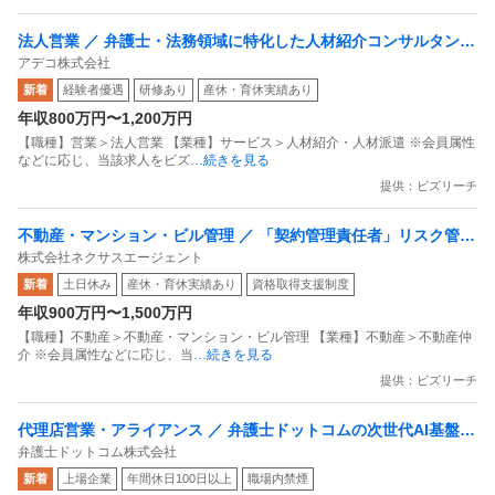
法人営業 ／ 弁護士・法務領域に特化した人材紹介コンサルタント
アデコ株式会社
（経験者採用）
新着
経験者優遇
研修あり
産休・育休実績あり
年収800万円〜1,200万円
【職種】営業＞法人営業 【業種】サービス＞人材紹介・人材派遣 ※会員属性
などに応じ、当該求人をビズ
…続きを見る
提供：ビズリーチ
不動産・マンション・ビル管理 ／ 「契約管理責任者」リスク管理
株式会社ネクサスエージェント
高度化と組織再建／若手組織の育成と業務フロー標準化／IPO準備
新着
土日休み
産休・育休実績あり
資格取得支援制度
中／2025年度売上高201億円突破
年収900万円〜1,500万円
【職種】不動産＞不動産・マンション・ビル管理 【業種】不動産＞不動産仲
介 ※会員属性などに応じ、当
…続きを見る
提供：ビズリーチ
代理店営業・アライアンス ／ 弁護士ドットコムの次世代AI基盤
弁護士ドットコム株式会社
「LegalBrain」を社会の実装へ／アライアンスで新市場を創り出
新着
上場企業
年間休日100日以上
職場内禁煙
すBizDev