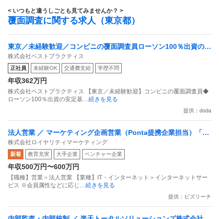
< いつもと違うしごとも見てみませんか？ >
覆面調査に関する求人（東京都）
東京／未経験歓迎／コンビニの覆面調査員ローソン100％出資の安
株式会社ベストプラクティス
定基盤／月５日在宅／残業月10時間
正社員
未経験OK
交通費支給
学歴不問
年収362万円
株式会社ベストプラクティス 【東京／未経験歓迎】コンビニの覆面調査員◆
ローソン100％出資の安定基
…続きを見る
提供：doda
法人営業 ／ マーケティング企画営業（Ponta提携企業担当）「国
株式会社ロイヤリティマーケティング
内最大級の共通ポイントサービスを展開／無駄のない消費社会を
新着
教育充実
大手企業
ベンチャー企業
目指すデータマーケティングカンパニー」
年収500万円〜600万円
【職種】営業＞法人営業 【業種】IT・インターネット＞インターネットサー
ビス ※会員属性などに応じ
…続きを見る
提供：ビズリーチ
内部監査・内部統制 ／ 楽天トータルソリューションズ株式会社