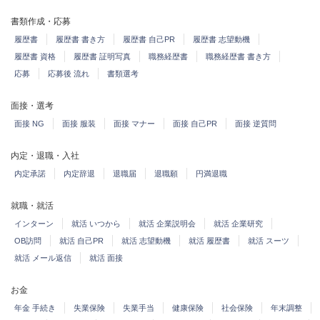
書類作成・応募
履歴書
履歴書 書き方
履歴書 自己PR
履歴書 志望動機
履歴書 資格
履歴書 証明写真
職務経歴書
職務経歴書 書き方
応募
応募後 流れ
書類選考
面接・選考
面接 NG
面接 服装
面接 マナー
面接 自己PR
面接 逆質問
内定・退職・入社
内定承諾
内定辞退
退職届
退職願
円満退職
就職・就活
インターン
就活 いつから
就活 企業説明会
就活 企業研究
OB訪問
就活 自己PR
就活 志望動機
就活 履歴書
就活 スーツ
就活 メール返信
就活 面接
お金
年金 手続き
失業保険
失業手当
健康保険
社会保険
年末調整