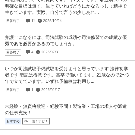
明確な目標は無く、生きていればどうにかなるっしょ精神で
生きています。実際、自分で言うの少しあれ...
11
2025/10/24
回答終了
弁護士になるには、司法試験の成績や司法修習での成績が優
秀である必要があるのでしょうか。
4
2026/07/31
回答終了
いつか司法試験予備試験を受けようと思っています 法律初学
者です 暗記は得意です。高卒で働いてます。21歳なので2〜3
年で立てています。いずれ予備校は利用し...
1
2026/01/17
回答終了
未経験・無資格歓迎・経験不問！製造業・工場の求人や派遣
の仕事充実！
おすすめ
PR：働くナビ！