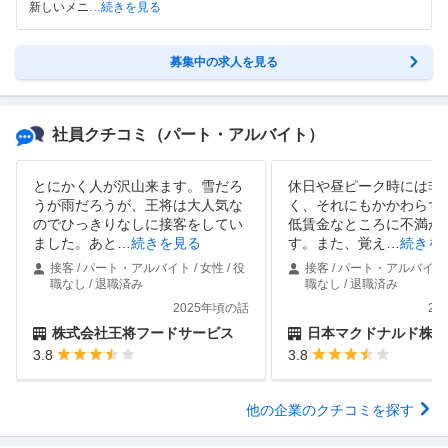
新しいメニ
…続きを見る
募集中の求人を見る
社員クチコミ
（パート・アルバイト）
とにかく人が沢山来ます。雪だろ
休日や昼ピーク時には非
うが雨だろうが、王将は大人気な
く、それにもかかわらず
のでひっきりなしに接客をしてい
低賃金なところに不満が
ました。あと
…
続きを見る
す。また、覚え
…
続きを
接客 / パート・アルバイト / 女性 / 役
接客 / パート・アルバイト /
職なし / 退職済み
職なし / 退職済み
2025年頃の話
20
株式会社王将フードサービス
日本マクドナルド株式
3.8
3.8
他の企業のクチコミを探す