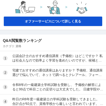
オファーサービスについて詳しく見る
Q&A閲覧数ランキング
カテゴリ:
資格
公認会計士のおすすめ通信講座（予備校）はどこですか？ 私
1
は社会人なので効率よく学習を進めたいのですが、候補とし
てはクレアール、LEC、CPA会計学院、大原...
宅建でおすすめの通信講座はありますか？ 予備校、通信講座
2
選びで悩んでいて、ネットで調べるとクレアール、フォーサ
イト、スタディング、TACなど色々出てきて...
令和8年の一級建築士学科試験を受験し、 予備校の解答によ
3
ると99点で科目ごとの足切りは大丈夫でした。 日建学院やX
によると合格最低点予想が高くなると言われ...
昨日のR8年度一級建築士の学科試験を受験してきました。
4
合計点が92点で、資格学校から厳しいと言われています。 製