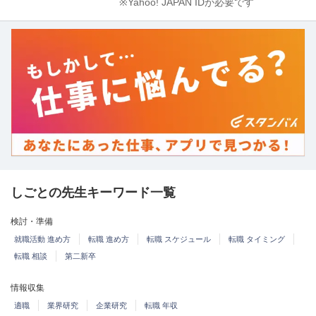
※Yahoo! JAPAN IDが必要です
しごとの先生キーワード一覧
検討・準備
就職活動 進め方
転職 進め方
転職 スケジュール
転職 タイミング
転職 相談
第二新卒
情報収集
適職
業界研究
企業研究
転職 年収