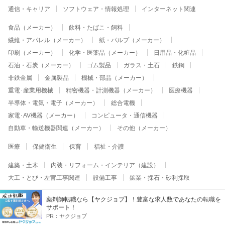
通信・キャリア
ソフトウェア・情報処理
インターネット関連
食品（メーカー）
飲料・たばこ・飼料
繊維・アパレル（メーカー）
紙・パルプ（メーカー）
印刷（メーカー）
化学・医薬品（メーカー）
日用品・化粧品
石油・石炭（メーカー）
ゴム製品
ガラス・土石
鉄鋼
非鉄金属
金属製品
機械・部品（メーカー）
重電･産業用機械
精密機器・計測機器（メーカー）
医療機器
半導体・電気・電子（メーカー）
総合電機
家電･AV機器（メーカー）
コンピュータ・通信機器
自動車・輸送機器関連（メーカー）
その他（メーカー）
医療
保健衛生
保育
福祉・介護
建築・土木
内装・リフォーム・インテリア（建設）
大工・とび・左官工事関連
設備工事
鉱業・採石・砂利採取
Yahoo! JAPAN
Yahoo!しごとカタログ
薬剤師転職なら【ヤクジョブ】！豊富な求人数であなたの転職を
サポート！
プライバシーポリシー
プライバシーセンター
規約
PR：
ヤクジョブ
ステートメント
免責事項
ヘルプ
Xデータについて