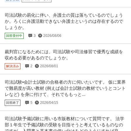
司法試験の易化に伴い、弁護士の質は落ちているのでしょう
か。ろくに弁護活動できない弁護士というのは存在するので
しょうか。
3
2026/08/06
回答受付中
裁判官になるためには、司法試験や司法修習で優秀な成績を
収める必要があるのでしょうか。
2
2026/08/01
解決済み
司法試験•会計士試験の合格者の方に伺いたいです。 仮に業界
で難易度が高い教材 (例えば会計士試験の教材でいうとコント
レなど) を身に付けて、それでももっと...
5
2026/04/15
回答終了
司法試験予備試験に用いる市販教材について質問です。 法学
部１年生で予備試験の受験を目指そうと考えているものなの
ですが、入門書と基本書の使い分けをどのようにすれば良い