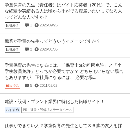
学童保育の先生（責任者）はバイト応募者（20代）で、こん
な経験や実績ある人は喉から手がでる程雇いたいってなる人
ってどんな人ですか？
1
2025/09/25
回答終了
職業が学童の先生ってどういうイメージですか？
2
2026/01/05
回答終了
学童保育の先生になるには、「保育士or幼稚園免許」と「小
学校教員免許」どっちが必要ですか？ どちらもいらない場合
もありますが、正社員になるには、 必要な場...
5
2011/02/02
解決済み
建設・設備・プラント業界に特化した転職サイト！
おすすめ
PR：建設・設備求人データベース
仕事ができない人？学童保育の先生として３６歳の友人を採