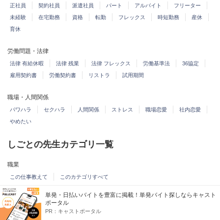
正社員
契約社員
派遣社員
パート
アルバイト
フリーター
未経験
在宅勤務
資格
転勤
フレックス
時短勤務
産休
育休
労働問題・法律
法律 有給休暇
法律 残業
法律 フレックス
労働基準法
36協定
雇用契約書
労働契約書
リストラ
試用期間
職場・人間関係
パワハラ
セクハラ
人間関係
ストレス
職場恋愛
社内恋愛
やめたい
しごとの先生カテゴリ一覧
職業
この仕事教えて
このカテゴリすべて
単発・日払いバイトを豊富に掲載！単発バイト探しならキャスト
就職、転職
ポータル
PR：
キャストポータル
就職活動
転職
退職
公務員試験
このカテゴリすべて