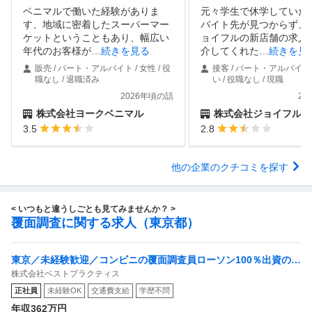
ベニマルで働いた経験がありま
元々学生で休学していた
す、地域に密着したスーパーマー
バイト先が見つからず、
ケットということもあり、幅広い
ョイフルの新店舗の求人
年代のお客様が
…
続きを見る
介してくれた
…
続きを見
販売 / パート・アルバイト / 女性 / 役
接客 / パート・アルバイト 
職なし / 退職済み
い / 役職なし / 現職
2026年頃の話
20
株式会社ヨークベニマル
株式会社ジョイフル
3.5
2.8
他の企業のクチコミを探す
< いつもと違うしごとも見てみませんか？ >
覆面調査に関する求人（東京都）
東京／未経験歓迎／コンビニの覆面調査員ローソン100％出資の安
株式会社ベストプラクティス
定基盤／月５日在宅／残業月10時間
正社員
未経験OK
交通費支給
学歴不問
年収362万円