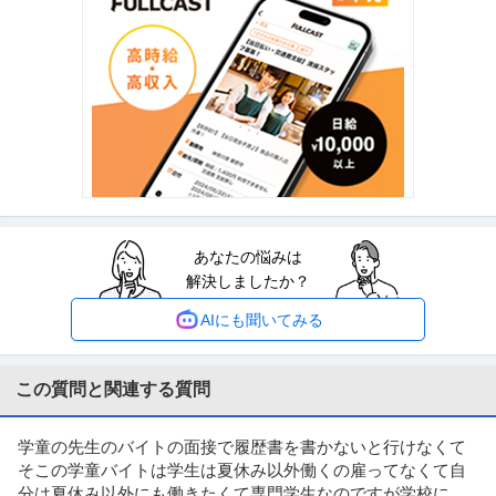
提供：ビズリーチ
学童保育指導員 ／ 保育関連施設 ／ 駅から8分
社会福祉法人葛飾福祉館
正社員
交通費支給
昇給あり
週休2日制
月給25.1万円
｜高給与｜ ｜経験者優遇｜ 【募集職種】： 学童保育指導員 【業務内容】：
＜学童保育指導員＞ 学
…続きを見る
提供：保育士人材バンク
あなたの悩みは
学童保育指導員／足立区
解決しましたか？
ライクキッズ株式会社
正社員
交通費支給
昇給あり
厚生年金加入
AIにも聞いてみる
月給22.7万円
【ポイント】：充実した福利厚生も魅力的です。 育休産休取得率100％ 有給
消化率75％以上などライ
…続きを見る
この質問と関連する質問
提供：保育士人材バンク
学童の先生のバイトの面接で履歴書を書かないと行けなくて
学童保育指導員／品川区
そこの学童バイトは学生は夏休み以外働くの雇ってなくて自
株式会社ポピンズエデュケア
分は夏休み以外にも働きたくて専門学生なのですが学校に今