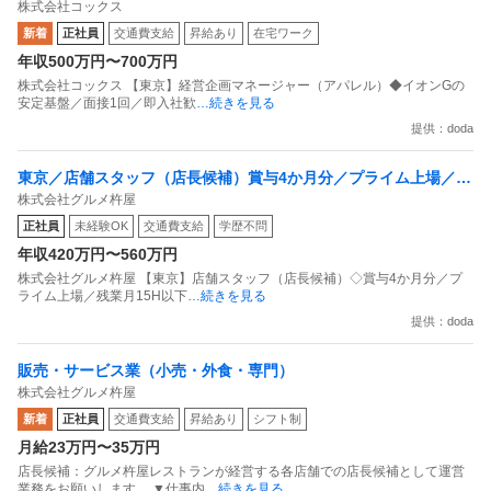
株式会社コックス
面接1回／即入社歓迎
新着
正社員
交通費支給
昇給あり
在宅ワーク
年収500万円〜700万円
株式会社コックス 【東京】経営企画マネージャー（アパレル）◆イオンGの
安定基盤／面接1回／即入社歓
…続きを見る
提供：doda
東京／店舗スタッフ（店長候補）賞与4か月分／プライム上場／残
株式会社グルメ杵屋
業月15H以下／新店オープン多数
正社員
未経験OK
交通費支給
学歴不問
年収420万円〜560万円
株式会社グルメ杵屋 【東京】店舗スタッフ（店長候補）◇賞与4か月分／プ
ライム上場／残業月15H以下
…続きを見る
提供：doda
販売・サービス業（小売・外食・専門）
株式会社グルメ杵屋
新着
正社員
交通費支給
昇給あり
シフト制
月給23万円〜35万円
店長候補：グルメ杵屋レストランが経営する各店舗での店長候補として運営
業務をお願いします。 ▼仕事内
…続きを見る