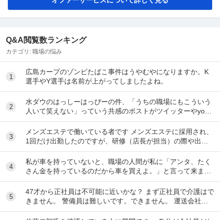
Q&A閲覧数ランキング
カテゴリ:
職場の悩み
広島カープのゾンビたばこ事件はうやむやになりますか。K
1
選手やY選手は名前が上がってしましたよね。
水ダウのはっしーはっぴーの件、「うちの職場にもこういう
2
人いて笑えない」っていう共感のポストがツイッターやyout
ubeのコメント欄に多すぎてそっちに驚いて...
メンズエステで働いている者です メンズエステに採用され、
3
1回だけ出勤したのですが、研修（店長が担当）の際や出勤
時に「元々デリをやっていたなら」という理由で...
私が車を持っていないと、職場の人間が私に「アンタ、たく
4
さん金を持っているのだから車を買えよ。」と言って来ま
す。 でも なんで しんどい思いをして働いた金で...
47才から正社員は不可能に近いかな？ まず正社員で介護はで
5
きません。 警備員は難しいです。できません。 運送会社の
運転手は無理です。できません 過去にうつ...