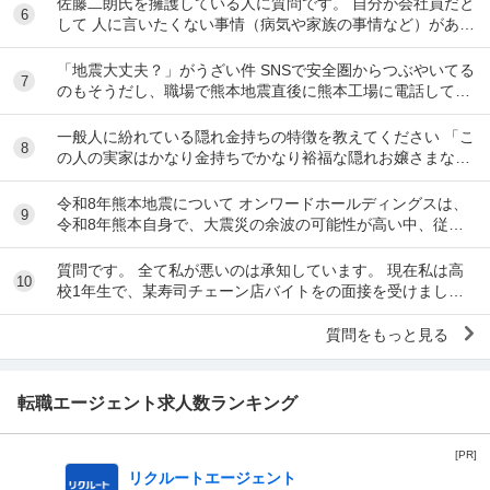
佐藤二朗氏を擁護している人に質問です。 自分が会社員だと
6
して 人に言いたくない事情（病気や家族の事情など）があ
り、上司や総務等に相談した結果、仕事内容を...
「地震大丈夫？」がうざい件 SNSで安全圏からつぶやいてる
7
のもそうだし、職場で熊本地震直後に熊本工場に電話して
「うるさい！今それどころじゃないんだよ！」...
一般人に紛れている隠れ金持ちの特徴を教えてください 「こ
8
の人の実家はかなり金持ちでかなり裕福な隠れお嬢さまなん
だな」とわかる特徴を教えてください 私の...
令和8年熊本地震について オンワードホールディングスは、
9
令和8年熊本自身で、大震災の余波の可能性が高い中、従業
員に売上金の確保（金庫への預け入れ）を優先さ...
質問です。 全て私が悪いのは承知しています。 現在私は高
10
校1年生で、某寿司チェーン店バイトをの面接を受けまし
た。面接をし、その場で採用をもらいました。そし...
質問をもっと見る
転職エージェント求人数ランキング
[PR]
リクルートエージェント