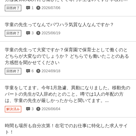
正社員
交通費支給
昇給あり
厚生年金加入
はもう行ってなくて辞める予定です。
1
2026/07/06
回答終了
月給22.1万円〜24.6万円
【通勤】：駅から5分以内 【募集職種】： 学童保育指導員 【給与】： ＜正社
員＞ 月給221,20
…続きを見る
学童の先生ってなんでパワハラ気質な人なんですか？
提供：保育士人材バンク
3
2025/06/19
回答終了
店舗管理・店舗運営 ／ 「学童施設運営マネージャー」複数施設の
株式会社テンダーラビングケアサービス
統括・自治体折衝を担うエリアマネージャー
学童の先生って大変ですか？保育園で保育士として働くのと
どちらが大変なのでしょうか？ どちらでも働いたことのある
職場内禁煙
育児サポートあり
研修あり
方感想を聞かせてください
【職種】サービス＞店舗管理・店舗運営 【業種】サービス＞その他 ※会員属
性などに応じ、当該求人をビ
…続きを見る
6
2024/09/18
回答終了
提供：ビズリーチ
学童をしてます。今年1月急遽、異動になりました。移動先の
教授・准教授・教諭 ／ 「母子生活支援施設支援スタッフ」自立し
パートの先生が2人辞めたとのこと。噂では1人の年配の方
社会福祉法人大洋社
た生活へサポート／悩み事に寄り添う／自立後のアフターケア
は、学童の先生が厳しかったからと聞いてます。...
未経験OK
残業月20時間以内
職場内禁煙
3
2026/06/04
解決済み
年収300万円〜500万円
【職種】専門職＞教授・准教授・教諭 【業種】サービス＞福祉・介護 ※会員
属性などに応じ、当該求人を
…続きを見る
時間も場所も自分次第！在宅でのお仕事に特化した求人サイ
提供：ビズリーチ
ト！