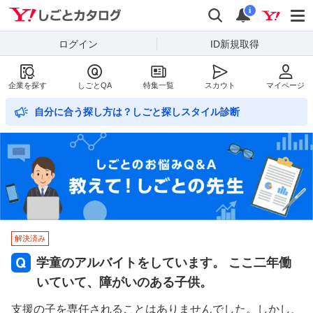
Yahoo!しごとカタログ
検索
通知数
i
ログイン
ID新規取得
企業を探す
しごとQA
特集一覧
スカウト
マイページ
自分に合う探し方は？しごと探しスタイル診断
解決済み
学童のアルバイトをしています。 ここ二年働
いていて、障がいのある子供。
支援の子を専任されることはありませんでした。しかし、