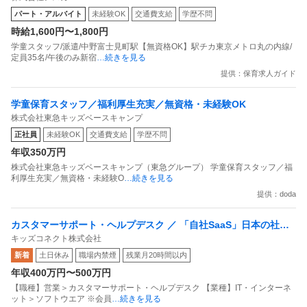
パート・アルバイト
未経験OK
交通費支給
学歴不問
時給1,600円〜1,800円
学童スタッフ/派遣/中野富士見町駅【無資格OK】駅チカ東京メトロ丸の内線/
定員35名/午後のみ新宿
…続きを見る
提供：保育求人ガイド
学童保育スタッフ／福利厚生充実／無資格・未経験OK
株式会社東急キッズベースキャンプ
正社員
未経験OK
交通費支給
学歴不問
年収350万円
株式会社東急キッズベースキャンプ（東急グループ） 学童保育スタッフ／福
利厚生充実／無資格・未経験O
…続きを見る
提供：doda
カスタマーサポート・ヘルプデスク ／ 「自社SaaS」日本の社会
キッズコネクト株式会社
課題を解決！問い合わせ対応から今後のサービス改善を主導する
新着
土日休み
職場内禁煙
残業月20時間以内
カスタマーサポート（平均残業時間10h程度）
年収400万円〜500万円
【職種】営業＞カスタマーサポート・ヘルプデスク 【業種】IT・インターネ
ット＞ソフトウエア ※会員
…続きを見る