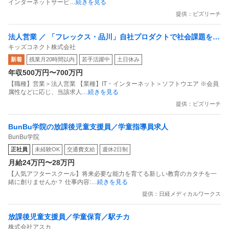
インターネットサービ
…続きを見る
提供：ビズリーチ
法人営業 ／ 「フレックス・品川」自社プロダクトで社会課題を解
キッズコネクト株式会社
決_子育て領域のDX推進 SaaSセールス募集！
新着
残業月20時間以内
若手活躍中
土日休み
年収500万円〜700万円
【職種】営業＞法人営業 【業種】IT・インターネット＞ソフトウエア ※会員
属性などに応じ、当該求人
…続きを見る
提供：ビズリーチ
BunBu学院の放課後児童支援員／学童指導員求人
BunBu学院
正社員
未経験OK
交通費支給
週休2日制
月給24万円〜28万円
【人気アフタースクール】将来必要な能力を育てる新しい教育のカタチを一
緒に創りませんか？ 仕事内容:
…続きを見る
提供：日経メディカルワークス
放課後児童支援員／学童保育／駅チカ
株式会社アスカ