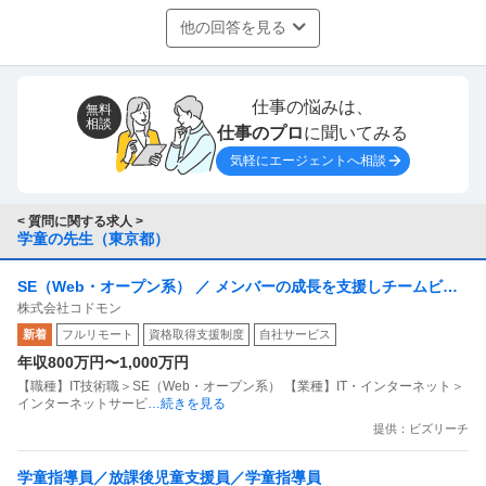
他の回答を見る
仕事の悩みは、
無料
相談
仕事のプロ
に聞いてみる
気軽にエージェントへ相談
< 質問に関する求人 >
学童の先生（東京都）
SE（Web・オープン系） ／ メンバーの成長を支援しチームビル
株式会社コドモン
ディングとプロダクト品質向上を両輪で推進するマネージャー募
新着
フルリモート
資格取得支援制度
自社サービス
集（フルリモート可）
年収800万円〜1,000万円
【職種】IT技術職＞SE（Web・オープン系） 【業種】IT・インターネット＞
インターネットサービ
…続きを見る
提供：ビズリーチ
学童指導員／放課後児童支援員／学童指導員