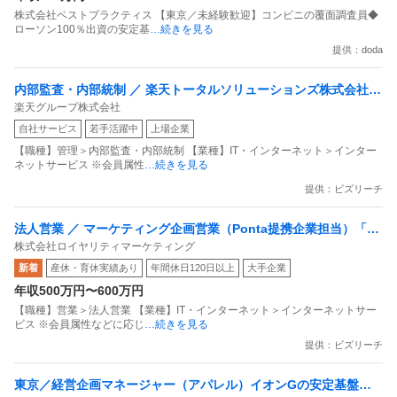
株式会社ベストプラクティス 【東京／未経験歓迎】コンビニの覆面調査員◆
ローソン100％出資の安定基
…続きを見る
提供：doda
内部監査・内部統制 ／ 楽天トータルソリューションズ株式会社
楽天グループ株式会社
戦略事業コンプライアンス支援部 業務統制支援課：ショップコン
自社サービス
若手活躍中
上場企業
プライアンス推進担当（SBCSD）
【職種】管理＞内部監査・内部統制 【業種】IT・インターネット＞インター
ネットサービス ※会員属性
…続きを見る
提供：ビズリーチ
法人営業 ／ マーケティング企画営業（Ponta提携企業担当）「国
株式会社ロイヤリティマーケティング
内最大級の共通ポイントサービスを展開／無駄のない消費社会を
新着
産休・育休実績あり
年間休日120日以上
大手企業
目指すデータマーケティングカンパニー」
年収500万円〜600万円
【職種】営業＞法人営業 【業種】IT・インターネット＞インターネットサー
ビス ※会員属性などに応じ
…続きを見る
提供：ビズリーチ
東京／経営企画マネージャー（アパレル）イオンGの安定基盤／