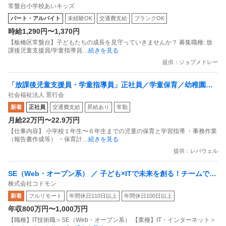
常盤台小学校あいキッズ
パート・アルバイト
未経験OK
交通費支給
ブランクOK
時給1,290円〜1,370円
【板橋区常盤台】子どもたちの成長を見守っていきませんか？ 募集職種: 放
課後児童支援員/学童指導員
…続きを見る
提供：ジョブメドレー
「放課後児童支援員・学童指導員」正社員／学童保育／幼稚園教
社会福祉法人 景行会
諭2種免許／幼稚園教諭1種免許／保育士
新着
正社員
交通費支給
昇給あり
常勤
月給22万円〜22.9万円
【仕事内容】 小学校１年生〜６年生までの児童の保育と学習指導 ・事務作業
（報告書作成等） ・保育計
…続きを見る
提供：レバウェル
SE（Web・オープン系） ／ 子ども×ITで未来を創る！チームでプ
株式会社コドモン
ロダクト価値の最大化に挑むエンジニア
新着
フルリモート
年間休日110日以上
年間休日100日以上
年収800万円〜1,000万円
【職種】IT技術職＞SE（Web・オープン系） 【業種】IT・インターネット＞