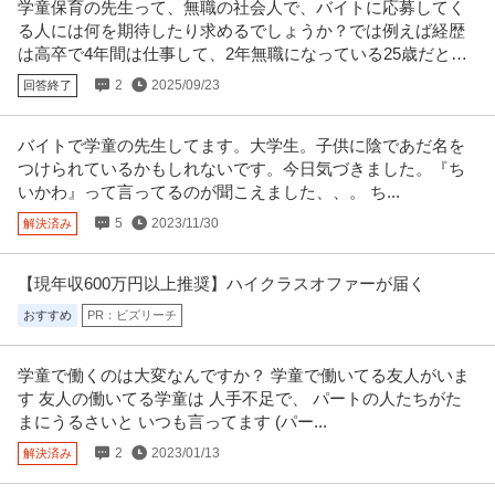
学童保育の先生って、無職の社会人で、バイトに応募してく
る人には何を期待したり求めるでしょうか？では例えば経歴
は高卒で4年間は仕事して、2年無職になっている25歳だとし
ます。
2
2025/09/23
回答終了
バイトで学童の先生してます。大学生。子供に陰であだ名を
つけられているかもしれないです。今日気づきました。『ち
いかわ』って言ってるのが聞こえました、、。 ち...
5
2023/11/30
解決済み
【現年収600万円以上推奨】ハイクラスオファーが届く
おすすめ
PR：ビズリーチ
学童で働くのは大変なんですか？ 学童で働いてる友人がいま
す 友人の働いてる学童は 人手不足で、 パートの人たちがた
まにうるさいと いつも言ってます (パー...
2
2023/01/13
解決済み