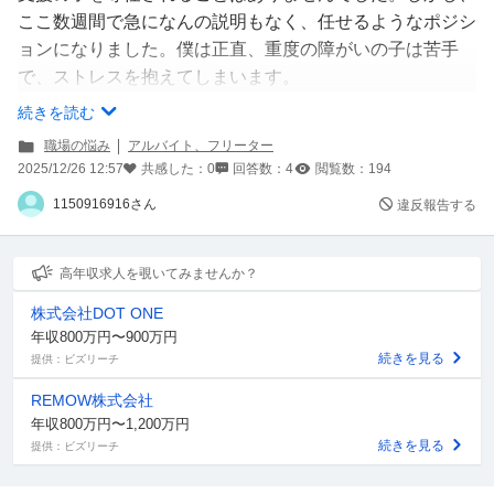
ここ数週間で急になんの説明もなく、任せるようなポジシ
ョンになりました。僕は正直、重度の障がいの子は苦手
で、ストレスを抱えてしまいます。
続きを読む
なぜ適性がない自分がこの仕事を急にやらされるようにな
職場の悩み
アルバイト、フリーター
ったのか分かりませんし。
2025/12/26 12:57
共感した：
0
回答数：
4
閲覧数：
194
すごいストレスもあるので、元に戻して欲しいと思ってい
1150916916さん
違反報告する
ます。
どうしたらいいのでしょうか？
高年収求人を覗いてみませんか？
学童の先生や主任のご経験がある方など
株式会社DOT ONE
未経験でも誰でもアドバイスや今後どう動いていけば良い
年収800万円〜900万円
のか教えてください。
続きを見る
提供：ビズリーチ
REMOW株式会社
年収800万円〜1,200万円
続きを見る
提供：ビズリーチ