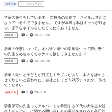
おすすめ
PR：ママワークス
経理（財務会計） ／ 財務経理スタッフ（経験者募集）／新宿本社
株式会社ベネッセスタイルケア
学童の先生をしています。 市役所の規則で、ネイルは禁止に
正社員
研修あり
教育充実
自社サービス
なっているのでできません。 ですが本当は私はギャルが好き
年収400万円〜600万円
で、派手なネイルをしたくて仕方ありません。...
【職種】管理＞経理（財務会計） 【業種】サービス＞福祉・介護 ※会員属性
などに応じ、当該求人をビズ
…続きを見る
2
2022/10/28
回答終了
提供：ビズリーチ
学童の仕事について。オバサン連中の学童先生って若い男性
管理会計 ／ 保育事業の補助金請求管理・事務メンバーを募集！
の先生をめちゃくちゃナメて接してきませんか？
HITOWAキッズライフ株式会社
3
2022/09/28
正社員
回答終了
職場内禁煙
リモートワーク
U・IターンOK
年収400万円〜600万円
【職種】管理＞管理会計 【業種】サービス＞福祉・介護 ※会員属性などに応
学童の先生と子どもが何度もトラブルがあり、本人を辞めさ
じ、当該求人をビズリーチ上
…続きを見る
せて欲しいと言われた。会社としてどう対応すべきか。 教え
提供：ビズリーチ
てください。
5
2023/11/15
解決済み
この条件の求人をもっと見る
学童保育の先生ってアルバイトを希望する20代の大学生や社
会人からバイトに関する問い合わせの電話をされると高圧的