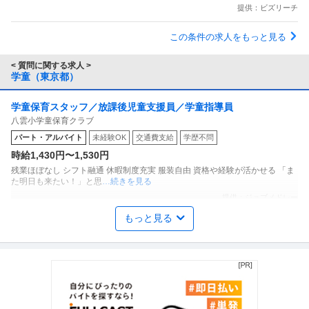
提供：ビズリーチ
この条件の求人をもっと見る
< 質問に関する求人 >
学童（東京都）
学童保育スタッフ／放課後児童支援員／学童指導員
八雲小学童保育クラブ
パート・アルバイト
未経験OK
交通費支給
学歴不問
時給1,430円〜1,530円
残業ほぼなし シフト融通 休暇制度充実 服装自由 資格や経験が活かせる 「ま
た明日も来たい！」と思
…続きを見る
提供：ジョブメドレー
もっと見る
店舗・FC開発 ／ 学童施設長候補（放課後児童支援員／学童指導
株式会社学研ココファン・ナーサリー
員）
福利厚生充実
年間休日110日以上
介護休暇あり
年収400万円〜500万円
【職種】サービス＞店舗・FC開発 【業種】その他（教育・官公庁）など＞教
育 ※会員属性などに応じ、
…続きを見る