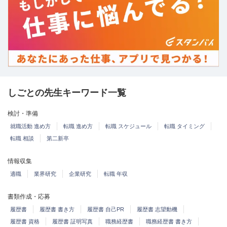
しごとの先生キーワード一覧
検討・準備
就職活動 進め方
転職 進め方
転職 スケジュール
転職 タイミング
転職 相談
第二新卒
情報収集
適職
業界研究
企業研究
転職 年収
書類作成・応募
履歴書
履歴書 書き方
履歴書 自己PR
履歴書 志望動機
履歴書 資格
履歴書 証明写真
職務経歴書
職務経歴書 書き方