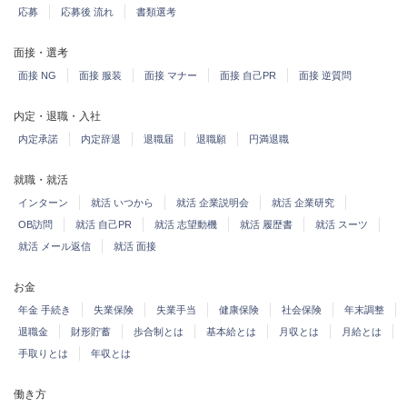
応募
応募後 流れ
書類選考
面接・選考
面接 NG
面接 服装
面接 マナー
面接 自己PR
面接 逆質問
内定・退職・入社
内定承諾
内定辞退
退職届
退職願
円満退職
就職・就活
インターン
就活 いつから
就活 企業説明会
就活 企業研究
OB訪問
就活 自己PR
就活 志望動機
就活 履歴書
就活 スーツ
就活 メール返信
就活 面接
お金
年金 手続き
失業保険
失業手当
健康保険
社会保険
年末調整
退職金
財形貯蓄
歩合制とは
基本給とは
月収とは
月給とは
手取りとは
年収とは
働き方