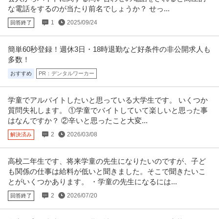
な電話をするのが当たり前名でしょうか？ せっ...
1
2025/09/24
回答終了
簡単60秒登録！週休3日・18時退勤など好条件の非公開求人も
多数！
おすすめ
PR：デンタルワーカー
学童でアルバイトしたいと思っている大学生です。 いくつか
質問失礼します。 ①学童でバイトしていて楽しいと思った事
はなんですか？ ②辛いと思ったこと大変...
2
2026/03/08
解決済み
高校二年生です、将来学童の先生になりたいのですが、子ど
も関係の仕事は給料が低いと聞きました。そこで聞きたいこ
とがいくつかあります。 ・学童の先生になるには...
2
2026/07/20
回答終了