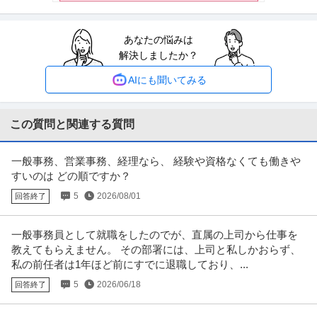
提供：ビズリーチ
あなたの悩みは
建築施工管理 ／ 「未経験歓迎／医療×建築の施工管理」ノルマな
解決しましたか？
有限会社ノイズシールド社
し・直行直帰／医療業界の安定基盤／売上前年比10倍の成長企業
未経験OK
職場内禁煙
直行直帰あり
／将来の責任者候補としてのキャリア
AIにも聞いてみる
【職種】施工管理＞建築施工管理 【業種】建設＞建設・建築・土木 ※会員属
性などに応じ、当該求人をビ
…続きを見る
提供：ビズリーチ
この質問と関連する質問
個人営業 ／ 「Kawasaki正規ディーラー」未経験OK／ノルマなし
一般事務、営業事務、経理なら、 経験や資格なくても働きや
有限会社ナベ
×残業月10h以下“好き”を仕事にするバイク営業全社員「バイク乗
すいのは どの順ですか？
正社員
未経験OK
ブランクOK
職場内禁煙
り」！
5
2026/08/01
回答終了
【職種】営業＞個人営業 【業種】流通・小売＞小売 ※会員属性などに応じ、
当該求人をビズリーチ上で閲
…続きを見る
提供：ビズリーチ
一般事務員として就職をしたのでが、直属の上司から仕事を
教えてもらえません。 その部署には、上司と私しかおらず、
経営企画・経営戦略 ／ 「総合企画室:PL予実管理／計数管理担当
私の前任者は1年ほど前にすでに退職しており、...
株式会社コックス
者」イオングループ／カジュアルファッション専門店 株式会社コ
5
2026/06/18
回答終了
未経験OK
職場内禁煙
ックス
年収400万円〜600万円