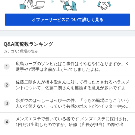
オファーサービスについて詳しく見る
Q&A閲覧数ランキング
カテゴリ:
職場の悩み
広島カープのゾンビたばこ事件はうやむやになりますか。K
1
選手やY選手は名前が上がってしましたよね。
佐藤二朗さんが橋本愛さんに対して行ったとされるハラスメ
2
ントについて、佐藤二朗さんを擁護する意見が多いですよ
ね。 これは極端に言えば、 「ハラスメントでは...
水ダウのはっしーはっぴーの件、「うちの職場にもこういう
3
人いて笑えない」っていう共感のポストがツイッターやyout
ubeのコメント欄に多すぎてそっちに驚いて...
メンズエステで働いている者です メンズエステに採用され、
4
1回だけ出勤したのですが、研修（店長が担当）の際や出勤
時に「元々デリをやっていたなら」という理由で...