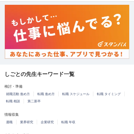
しごとの先生キーワード一覧
検討・準備
就職活動 進め方
転職 進め方
転職 スケジュール
転職 タイミング
転職 相談
第二新卒
情報収集
適職
業界研究
企業研究
転職 年収