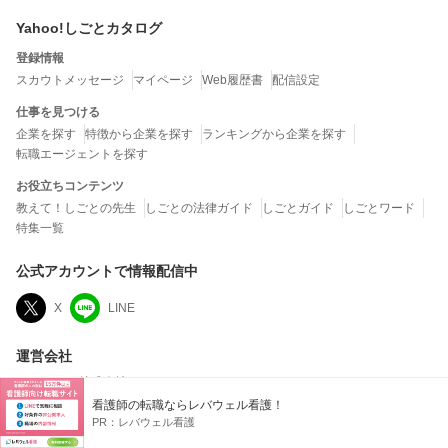
Yahoo!しごとカタログ
登録情報
スカウトメッセージ
マイページ
Web履歴書
配信設定
仕事を見つける
企業を探す
特徴から企業を探す
ランキングから企業を探す
転職エージェントを探す
お役立ちコンテンツ
教えて！しごとの先生
しごとの法律ガイド
しごとガイド
しごとワード
特集一覧
公式アカウントで情報配信中
X
LINE
運営会社
LINEヤフー株式会社
看護師の転職ならレバウェル看護！
当社は、クチコミの内容およびこれを利用した結果について、何ら保証するもので
はなく、一切の責任を負いません。
PR：
レバウェル看護