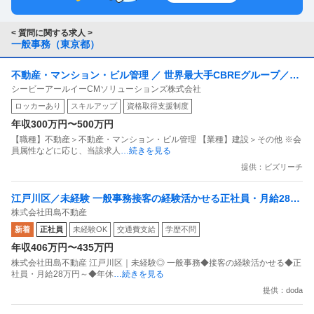
< 質問に関する求人 >
一般事務（東京都）
不動産・マンション・ビル管理 ／ 世界最大手CBREグループ／ク
シービーアールイーCMソリューションズ株式会社
ライアント先の働く環境を支える「総務・オフィス運営担当」
ロッカーあり
スキルアップ
資格取得支援制度
（東京）
年収300万円〜500万円
【職種】不動産＞不動産・マンション・ビル管理 【業種】建設＞その他 ※会
員属性などに応じ、当該求人
…続きを見る
提供：ビズリーチ
江戸川区／未経験 一般事務接客の経験活かせる正社員・月給28万
株式会社田島不動産
円～年休120日残業なし推奨
新着
正社員
未経験OK
交通費支給
学歴不問
年収406万円〜435万円
株式会社田島不動産 江戸川区｜未経験◎ 一般事務◆接客の経験活かせる◆正
社員・月給28万円～◆年休
…続きを見る
提供：doda