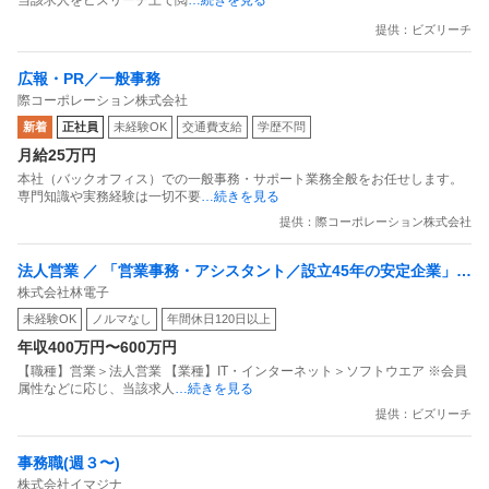
当該求人をビズリーチ上で閲
…続きを見る
提供：ビズリーチ
広報・PR／一般事務
際コーポレーション株式会社
新着
正社員
未経験OK
交通費支給
学歴不問
月給25万円
本社（バックオフィス）での一般事務・サポート業務全般をお任せします。
専門知識や実務経験は一切不要
…続きを見る
提供：際コーポレーション株式会社
法人営業 ／ 「営業事務・アシスタント／設立45年の安定企業」／
株式会社林電子
事務メイン・新規開拓なし／書類作成とアサイン業務／土日祝休
未経験OK
ノルマなし
年間休日120日以上
み／服装自由／残業月10時間
年収400万円〜600万円
【職種】営業＞法人営業 【業種】IT・インターネット＞ソフトウエア ※会員
属性などに応じ、当該求人
…続きを見る
提供：ビズリーチ
事務職(週３〜)
株式会社イマジナ