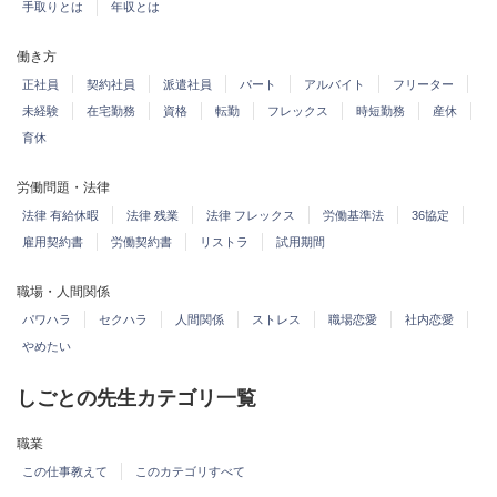
手取りとは
年収とは
働き方
正社員
契約社員
派遣社員
パート
アルバイト
フリーター
未経験
在宅勤務
資格
転勤
フレックス
時短勤務
産休
育休
労働問題・法律
法律 有給休暇
法律 残業
法律 フレックス
労働基準法
36協定
雇用契約書
労働契約書
リストラ
試用期間
職場・人間関係
パワハラ
セクハラ
人間関係
ストレス
職場恋愛
社内恋愛
やめたい
しごとの先生カテゴリ一覧
職業
この仕事教えて
このカテゴリすべて