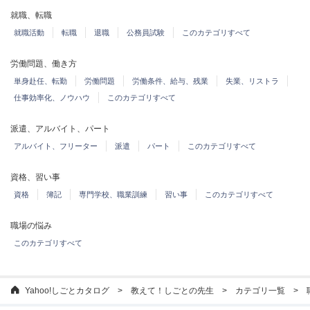
就職、転職
就職活動
転職
退職
公務員試験
このカテゴリすべて
労働問題、働き方
単身赴任、転勤
労働問題
労働条件、給与、残業
失業、リストラ
仕事効率化、ノウハウ
このカテゴリすべて
派遣、アルバイト、パート
アルバイト、フリーター
派遣
パート
このカテゴリすべて
資格、習い事
資格
簿記
専門学校、職業訓練
習い事
このカテゴリすべて
職場の悩み
このカテゴリすべて
Yahoo!しごとカタログ
教えて！しごとの先生
カテゴリ一覧