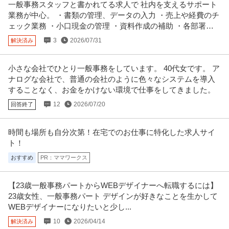
一般事務スタッフと書かれてる求人で 社内を支えるサポート
【職種】経営＞経営企画・経営戦略 【業種】メーカー＞アパレル・ファッシ
業務が中心。 ・書類の管理、データの入力 ・売上や経費のチ
ョン ※会員属性などに応じ、
…続きを見る
ェック業務 ・小口現金の管理 ・資料作成の補助 ・各部署の
提供：ビズリーチ
サポート対応など
3
2026/07/31
解決済み
経理（財務会計） ／ 「Finance」 経理／アカウンタント
ジョーンズラングラサール株式会社
小さな会社でひとり一般事務をしています。 40代女です。 ア
リモートワーク
インセンティブあり
歩合制
ナログな会社で、普通の会社のように色々なシステムを導入
年収500万円〜700万円
することなく、お金をかけない環境で仕事をしてきました。
【職種】管理＞経理（財務会計） 【業種】不動産＞デベロッパー ※会員属性
12
2026/07/20
回答終了
などに応じ、当該求人をビズ
…続きを見る
提供：ビズリーチ
時間も場所も自分次第！在宅でのお仕事に特化した求人サイ
プラント施工管理 ／ 「60歳を超えても年収維持／年間休日120
ト！
サンアロウ技検株式会社
日」プラント施工管理業務スタッフ／大手企業と多数取引あり／
おすすめ
PR：ママワークス
年間休日110日以上
教育充実
年間休日100日以上
出張日当あり
【職種】施工管理＞プラント施工管理 【業種】建設＞建設・建築・土木 ※会
【23歳一般事務パートからWEBデザイナーへ転職するには】
員属性などに応じ、当該求人
…続きを見る
23歳女性、一般事務パート デザインが好きなことを生かして
提供：ビズリーチ
WEBデザイナーになりたいと少し...
法人営業 ／ 「既存営業／年休130日」新規・個人ノルマ一切なし
10
2026/04/14
解決済み