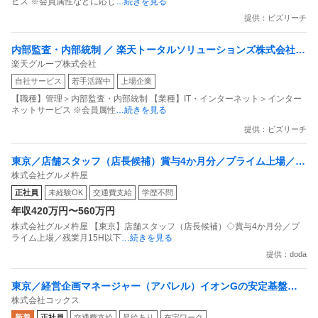
ビス ※会員属性などに応じ
…続きを見る
提供：ビズリーチ
内部監査・内部統制 ／ 楽天トータルソリューションズ株式会社
楽天グループ株式会社
戦略事業コンプライアンス支援部 業務統制支援課：ショップコン
自社サービス
若手活躍中
上場企業
プライアンス推進担当（SBCSD）
【職種】管理＞内部監査・内部統制 【業種】IT・インターネット＞インター
ネットサービス ※会員属性
…続きを見る
提供：ビズリーチ
東京／店舗スタッフ（店長候補）賞与4か月分／プライム上場／残
株式会社グルメ杵屋
業月15H以下／新店オープン多数
正社員
未経験OK
交通費支給
学歴不問
年収420万円〜560万円
株式会社グルメ杵屋 【東京】店舗スタッフ（店長候補）◇賞与4か月分／プ
ライム上場／残業月15H以下
…続きを見る
提供：doda
東京／経営企画マネージャー（アパレル）イオンGの安定基盤／
株式会社コックス
面接1回／即入社歓迎
新着
正社員
交通費支給
昇給あり
在宅ワーク