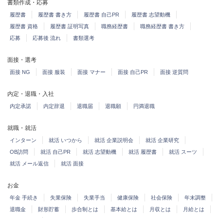
書類作成・応募
履歴書
履歴書 書き方
履歴書 自己PR
履歴書 志望動機
履歴書 資格
履歴書 証明写真
職務経歴書
職務経歴書 書き方
応募
応募後 流れ
書類選考
面接・選考
面接 NG
面接 服装
面接 マナー
面接 自己PR
面接 逆質問
内定・退職・入社
内定承諾
内定辞退
退職届
退職願
円満退職
就職・就活
インターン
就活 いつから
就活 企業説明会
就活 企業研究
OB訪問
就活 自己PR
就活 志望動機
就活 履歴書
就活 スーツ
就活 メール返信
就活 面接
お金
年金 手続き
失業保険
失業手当
健康保険
社会保険
年末調整
退職金
財形貯蓄
歩合制とは
基本給とは
月収とは
月給とは