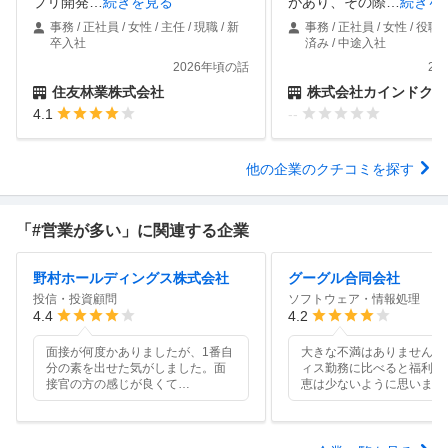
プリ開発
…
続きを見る
があり、その際
…
続きを
事務 / 正社員 / 女性 / 主任 / 現職 / 新
事務 / 正社員 / 女性 / 役職
卒入社
済み / 中途入社
2026年頃の話
20
住友林業株式会社
株式会社カインドクル
4.1
--
他の企業のクチコミを探す
「#営業が多い」に関連する企業
野村ホールディングス株式会社
グーグル合同会社
投信・投資顧問
ソフトウェア・情報処理
4.4
4.2
面接が何度かありましたが、1番自
大きな不満はありませんが
分の素を出せた気がしました。面
ィス勤務に比べると福利厚
接官の方の感じが良くて
…
恵は少ないように思います