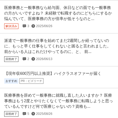
医療事務と一般事務なら給与面、休日などの面でも一般事務
の方がいいですよね？ 未経験で転職するのにどちらにするか
悩んでいて、医療事務の方が倍率が低そうなのと...
3
2025/06/26
解決済み
派遣で一般事務の仕事を始めてまだ2週間しか経ってないの
に、もっと早く仕事をしてくれないと困ると言われました。
前からいる人はこれだけやってるのに、と、 前...
2
2026/06/13
回答終了
【現年収600万円以上推奨】ハイクラスオファーが届く
おすすめ
PR：ビズリーチ
医療事務を辞めて一般事務に就職し直した人いますか？ 医療
事務はもう2度とやりたくなくて一般事務に転職しようと思っ
ているんですけど何で医療じゃないの？資格も...
5
2025/08/26
回答終了