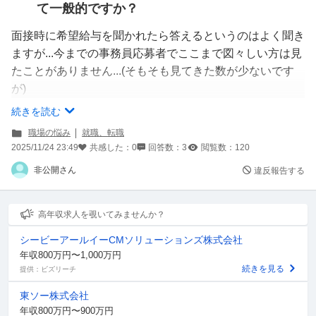
て一般的ですか？
面接時に希望給与を聞かれたら答えるというのはよく聞き
ますが...今までの事務員応募者でここまで図々しい方は見
たことがありません...(そもそも見てきた数が少ないです
が)
スキルと言ってもパソコン関係の資格(エクセル、ワード
続きを読む
に関しても)も取得してませんし、スキルを判断する要素
職場の悩み
就職、転職
は実際に仕事をさせてみる以外にないに等しいです。
2025/11/24 23:49
共感した：
0
回答数：
3
閲覧数：
120
履歴書には勝手に前職と仕事の内容が類似してるから大丈
非公開さん
違反報告する
夫でしょと思ってるような文章もありかなり自信過剰な様
子です。
そもそもですが、うちの会社は同県に営業所が1カ所ある
高年収求人を覗いてみませんか？
だけの中小企業で、応募者の前職は他県にも営業所がある
シービーアールイーCMソリューションズ株式会社
ような大きな会社です。
年収800万円〜1,000万円
どう考えても給与水準自体が同じなわけないし、うちの会
続きを見る
提供：ビズリーチ
社は同県同業種の他の会社よりも給与も賞与も多い方で
東ソー株式会社
す。
年収800万円〜900万円