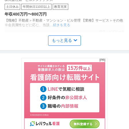
／年休125日／土日祝休み／4年連続でベースアップ／賞与年3回
土日休み
年間休日110日以上
教育充実
年収400万円〜800万円
【職種】不動産＞不動産・マンション・ビル管理 【業種】サービス＞その他
※会員属性などに応じ、当該
…続きを見る
提供：ビズリーチ
もっと見る
採用 ／ 最先端技術を支えるITインフラのプロフェッショナル企業
プラナスソリューションズ株式会社
で新卒採用の立ち上げ・人事採用／さくらインターネットグルー
正社員
リモートワーク
残業月20時間以内
大手企業
プ
年収400万円〜700万円
【職種】人事＞採用 【業種】IT・インターネット＞SIer ※会員属性などに応
じ、当該求人をビズリ
…続きを見る
提供：ビズリーチ
機械設計 ／ 「ボイラー設置工事担当」SDGs推進の核となるエネ
株式会社WBエナジー
ルギーを取り扱うベンチャー企業海外出張あり／全国への導入実
新着
年間休日100日以上
残業月20時間以内
海外出張あり
績あり／勢いのある当社で一緒に働きませんか？
年収600万円〜800万円
【職種】機械＞機械設計 【業種】建設＞建設・建築・土木 ※会員属性などに
応じ、当該求人をビズリーチ
…続きを見る