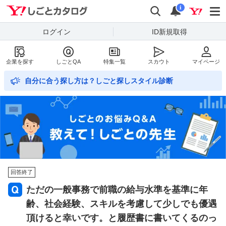
Yahoo!しごとカタログ
検索
通知数
i
ログイン
ID新規取得
企業を探す
しごとQA
特集一覧
スカウト
マイページ
自分に合う探し方は？しごと探しスタイル診断
回答終了
ただの一般事務で前職の給与水準を基準に年
齢、社会経験、スキルを考慮して少しでも優遇
頂けると幸いです。と履歴書に書いてくるのっ