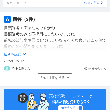
続きを見る
提供：ビズリーチ
応募前に会社に質問があると電話をして来たのですが、自
己中だなと思えるようなグイグイ感があり、採用担当が不
在だから折り返すと伝えたのに10分もたたないくらいで
回答（
3
件）
再度応募者から電話が出来て「すぐ連絡は取れないんです
書類選考＋面接なんですかね
よね？今から運転して電話に出れないので折り返しは結構
書類選考のみで不採用にしたいですよね
です」と言ったくせに、「いま電話に出てる人はパートで
前職の給与水準元にしてほしいならそんな良いところ何で
すか？」「応募者は結構いますか？」「すぐ面接できるん
辞めたのか聞きまくりましょう(笑)
ですか？」と採用担当がいないと言ってるのに私に質問攻
そしてうちは中小企業なので期待しないでくださいってき
続きを読む
め。
っぱり言いましょう(笑)
2025/11/25 00:58
どの方面から見ても厄介者にしか見えないのですが、どう
面接であぁ落ちたなって思ってもらいましょう(笑)
思いますか？
ID 非公開さん
違反報告する
補足
他の回答を見る
ク〇ソが付くほど自己中でした！！笑 土曜日に履歴書が届いて日月は休みだ
ったのに 先ほど「その後の流れってどうなるんでしょうか？あれからどうな
りましたか？」と直接連絡が来ましたｗｗｗｗｗｗｗｗ その後の流れってど
実は転職エージェントは
無料
うなるんでしょうか？ってもう採用決まった体なんですかね？ｗｗｗもう笑
相談
悩み相談だけでもOK
うしかありませんｗｗｗｗｗｗ
相談先を選ぶ