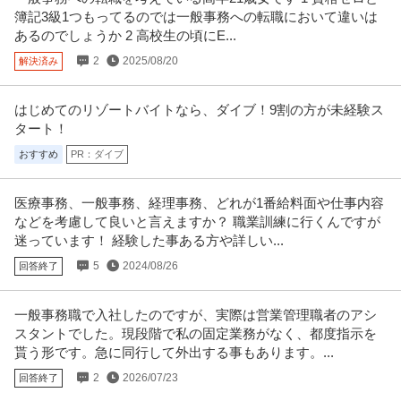
簿記3級1つもってるのでは一般事務への転職において違いは
あるのでしょうか 2 高校生の頃にE...
2
2025/08/20
解決済み
はじめてのリゾートバイトなら、ダイブ！9割の方が未経験ス
タート！
おすすめ
PR：ダイブ
医療事務、一般事務、経理事務、どれが1番給料面や仕事内容
などを考慮して良いと言えますか？ 職業訓練に行くんですが
迷っています！ 経験した事ある方や詳しい...
5
2024/08/26
回答終了
一般事務職で入社したのですが、実際は営業管理職者のアシ
スタントでした。現段階で私の固定業務がなく、都度指示を
貰う形です。急に同行して外出する事もあります。...
2
2026/07/23
回答終了