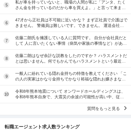
私が車を持っていないと、職場の人間が私に「アンタ、たく
5
さん金を持っているのだから車を買えよ。」と言って来ま
す。 でも なんで しんどい思いをして働いた金で...
47才から正社員は不可能に近いかな？ まず正社員で介護はで
6
きません。 警備員は難しいです。できません。 運送会社の
運転手は無理です。できません 過去にうつ...
佐藤二朗氏を擁護している人に質問です。 自分が会社員だと
7
して 人に言いたくない事情（病気や家族の事情など）があ
り、上司や総務等に相談した結果、仕事内容を...
佐藤二朗はなぜ余計な説教をしたのですか？ ハラスメントだ
8
とは思いません。何でもかんでもハラスメントという最近の
風潮に反対です。ただ、橋本愛からすれば良い気...
一般人に紛れている隠れ金持ちの特徴を教えてください 「こ
9
の人の実家はかなり金持ちでかなり裕福な隠れお嬢さまなん
だな」とわかる特徴を教えてください 私の...
令和8年熊本地震について オンワードホールディングスは、
10
令和8年熊本自身で、大震災の余波の可能性が高い中、従業
員に売上金の確保（金庫への預け入れ）を優先さ...
質問をもっと見る
転職エージェント求人数ランキング