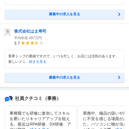
募集中の求人を見る
株式会社はま寿司
5
平均年収
497万円
3.7
業界トップの業績ですので、いつも忙しく、お店には活気があります。
新しいメニ
…続きを見る
募集中の求人を見る
社員クチコミ
（事務）
事務職でも研修に参加してスキル
業務中、備品の扱いや周
を磨いたりキャリアアップを狙え
に不安を感じる場面があ
る。最近はRPA研修、DX研修、ア
た。パソコンに物が当た