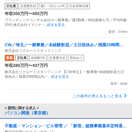
正社員
交通費支給
週2・3日からOK
社会保険完備
年収350万円〜450万円
ブランディングコンサル会社の一般事務／週3勤務／時短勤務も可／平均年齢
20代 株式会社イマジナ -
…続きを見る
提供：Green
CW／埼玉／一般事務／未経験歓迎／土日祝休み／残業20時間以
株式会社リクルートスタッフィング
内／1か月程度で就業可／リクルートG
新着
正社員
未経験OK
交通費支給
昇給あり
年収280万円〜437万円
株式会社リクルートスタッフィング 【CW/埼玉】一般事務<未経験歓迎土日
祝休み／残業20時間以内／
…続きを見る
提供：doda
この条件の求人をもっと見る
< 質問に関する求人 >
パソコン関係（東京都）
不動産・マンション・ビル管理 ／ 「新宿」総務事務基本定時退勤
株式会社第一ビルメンテナンス