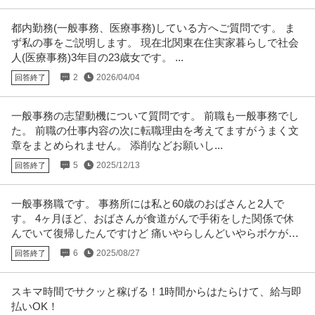
株式会社敬大
／残業月15h／私生活も大切にできる大手サブコン向けルート営
昇給あり
資格取得支援制度
残業月20時間以内
業
都内勤務(一般事務、医療事務)している方へご質問です。 ま
年収500万円〜700万円
ず私の事をご説明します。 現在北関東在住実家暮らしで社会
【職種】営業＞法人営業 【業種】建設＞設備・電気 ※会員属性などに応じ、
人(医療事務)3年目の23歳女です。 ...
当該求人をビズリーチ上で閲
…続きを見る
2
2026/04/04
回答終了
提供：ビズリーチ
この条件の求人をもっと見る
一般事務の志望動機について質問です。 前職も一般事務でし
た。 前職の仕事内容の次に転職理由を考えてますがうまく文
章をまとめられません。 添削などお願いし...
5
2025/12/13
回答終了
一般事務職です。 事務所には私と60歳のおばさんと2人で
す。 4ヶ月ほど、おばさんが食道がんで手術をした関係で休
んでいて復帰したんですけど 痛いやらしんどいやらボケが始
まったやらで
6
2025/08/27
回答終了
スキマ時間でサクッと稼げる！1時間からはたらけて、給与即
払いOK！