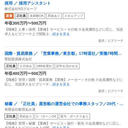
採用 ／ 採用アシスタント
株式会社NSグループ
新着
正社員
未経験OK
昇給あり
スキルアップ
年収300万円〜500万円
【職種】人事＞採用 【業種】サービス＞その他 ※会員属性などに応じ、当該
求人をビズリーチ上で閲覧さ
…続きを見る
提供：ビズリーチ
国際・貿易業務 ／ 「営業事務／東京都」17時退社／実働7時間／
聖効貿易株式会社
残業ほぼなし／聖効グループの安定基盤
正社員
土日休み
18時前退社
語学を活かせる
年収400万円〜500万円
【職種】管理＞国際・貿易業務 【業種】メーカー＞その他 ※会員属性などに
応じ、当該求人をビズリーチ
…続きを見る
提供：ビズリーチ
秘書 ／ 「正社員」屋形船の運営会社での事務スタッフ／20代・3
有限会社船宿あみ達
0代活躍中の職場！昇給・賞与ありの好待遇！
正社員
昇給あり
U・IターンOK
賞与・ボーナスあり
【職種】管理＞秘書 【業種】サービス＞旅行・観光 ※会員属性などに応じ、