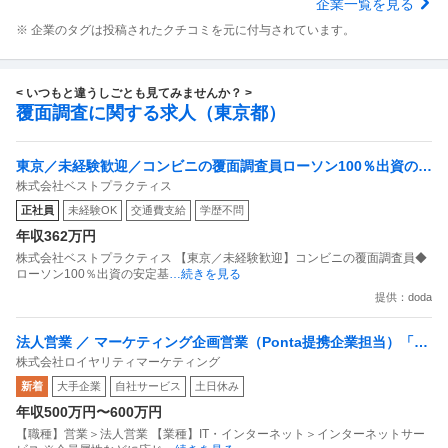
企業一覧を見る
※ 企業のタグは投稿されたクチコミを元に付与されています。
< いつもと違うしごとも見てみませんか？ >
覆面調査に関する求人（東京都）
東京／未経験歓迎／コンビニの覆面調査員ローソン100％出資の安
株式会社ベストプラクティス
定基盤／月５日在宅／残業月10時間
正社員
未経験OK
交通費支給
学歴不問
年収362万円
株式会社ベストプラクティス 【東京／未経験歓迎】コンビニの覆面調査員◆
ローソン100％出資の安定基
…続きを見る
提供：doda
法人営業 ／ マーケティング企画営業（Ponta提携企業担当）「国
株式会社ロイヤリティマーケティング
内最大級の共通ポイントサービスを展開／無駄のない消費社会を
新着
大手企業
自社サービス
土日休み
目指すデータマーケティングカンパニー」
年収500万円〜600万円
【職種】営業＞法人営業 【業種】IT・インターネット＞インターネットサー