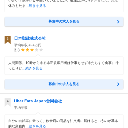
小さい子供がいる中働いていましたが、融通はかなりききました。急な
休みもたま
…続きを見る
募集中の求人を見る
日本郵政株式会社
3
平均年収
494万円
3.3
人間関係。10時から来る非正規雇用者は仕事もせず来たらすぐ食事に行
ったりど
…続きを見る
募集中の求人を見る
Uber Eats Japan合同会社
4
平均年収
--
自分の自転車に乗って、飲食店の商品を注文者に届けるというのが基本
的な業務内
…続きを見る