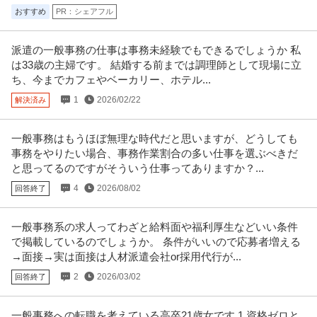
おすすめ
PR：シェアフル
派遣の一般事務の仕事は事務未経験でもできるでしょうか 私
は33歳の主婦です。 結婚する前までは調理師として現場に立
ち、今までカフェやベーカリー、ホテル...
1
2026/02/22
解決済み
一般事務はもうほぼ無理な時代だと思いますが、どうしても
事務をやりたい場合、事務作業割合の多い仕事を選ぶべきだ
と思ってるのですがそういう仕事ってありますか？...
4
2026/08/02
回答終了
一般事務系の求人ってわざと給料面や福利厚生などいい条件
で掲載しているのでしょうか。 条件がいいので応募者増える
→面接→実は面接は人材派遣会社or採用代行が...
2
2026/03/02
回答終了
一般事務への転職を考えている高卒21歳女です 1 資格ゼロと