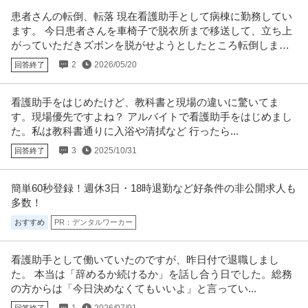
患者さんの転倒、転落 現在看護助手として病棟に勤務してい
ます。 今日患者さんを車椅子で脱衣所まで移送して、立ち上
がっていただきズボンを脱がせようとしたところ転倒しまし
た。
2
2026/05/20
回答終了
看護助手をはじめたけど、教科書と現場の違いに驚いてま
す。現場優先ですよね？ アルバイトで看護助手をはじめまし
た。私は教科書通りに入浴や清拭など 行ったら...
3
2025/10/31
回答終了
簡単60秒登録！週休3日・18時退勤など好条件の非公開求人も
多数！
おすすめ
PR：デンタルワーカー
看護助手として働いていたのですが、昨日付で退職しまし
た。 本当は「辞めるか続けるか」を話し合う日でした。総務
の方からは「今日決めなくてもいいよ」と言ってい...