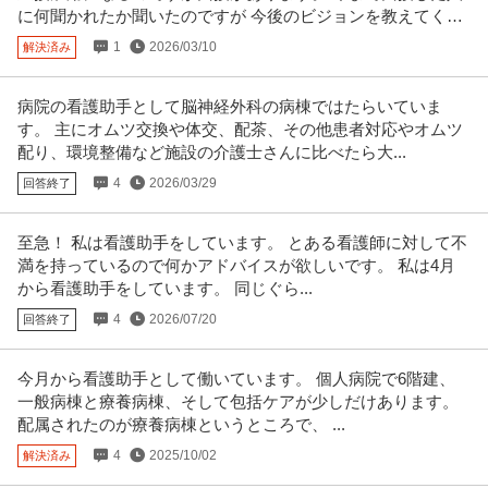
当あり☆》訪問看護未経験の方
…続きを見る
に何聞かれたか聞いたのですが 今後のビジョンを教えてくだ
さい。
提供：看護師ワーカー
1
2026/03/10
解決済み
この条件の求人をもっと見る
病院の看護助手として脳神経外科の病棟ではたらいていま
す。 主にオムツ交換や体交、配茶、その他患者対応やオムツ
配り、環境整備など施設の介護士さんに比べたら大...
4
2026/03/29
回答終了
至急！ 私は看護助手をしています。 とある看護師に対して不
満を持っているので何かアドバイスが欲しいです。 私は4月
から看護助手をしています。 同じぐら...
4
2026/07/20
回答終了
今月から看護助手として働いています。 個人病院で6階建、
一般病棟と療養病棟、そして包括ケアが少しだけあります。
配属されたのが療養病棟というところで、 ...
4
2025/10/02
解決済み