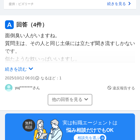
相談したところでなのかもしれませんが。
続きを見る
提供：ビズリーチ
仕事は楽しいし、やりがいがあるのに
その子のチクチクがほんとに嫌でたまりません。
回答（
4
件）
どうすればいいと思いますか？
面倒臭い人がいますね。
ご意見ください
質問主は、その人と同じ土俵には立たず聞き流すしかない
です。
似たような奴いっぱいいますし。
皆んなで談笑してる時とかに話題に出してみては。本人い
続きを読む
るいない関係なく。いたら気がつくかも。いないなら他の
2025/10/12 06:01
なるほど：
1
人の意見が聞ける。意外と効果あるかもです。
yuj********さん
違反報告する
他の回答を見る
実は転職エージェントは
無料
相談
悩み相談だけでもOK
相談先を選ぶ