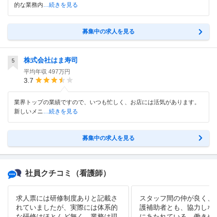
的な業務内
…続きを見る
募集中の求人を見る
株式会社はま寿司
5
平均年収
497万円
3.7
業界トップの業績ですので、いつも忙しく、お店には活気があります。
新しいメニ
…続きを見る
募集中の求人を見る
社員クチコミ
（看護師）
求人票には研修制度ありと記載さ
スタッフ間の仲が良く、
れていましたが、実際には体系的
護補助者とも、協力しな
な研修はほとんど無く、業務は現
にあたれている。働きや