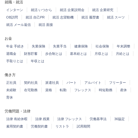
就職・就活
インターン
就活 いつから
就活 企業説明会
就活 企業研究
OB訪問
就活 自己PR
就活 志望動機
就活 履歴書
就活 スーツ
就活 メール返信
就活 面接
お金
年金 手続き
失業保険
失業手当
健康保険
社会保険
年末調整
退職金
財形貯蓄
歩合制とは
基本給とは
月収とは
月給とは
手取りとは
年収とは
働き方
正社員
契約社員
派遣社員
パート
アルバイト
フリーター
未経験
在宅勤務
資格
転勤
フレックス
時短勤務
産休
育休
労働問題・法律
法律 有給休暇
法律 残業
法律 フレックス
労働基準法
36協定
雇用契約書
労働契約書
リストラ
試用期間