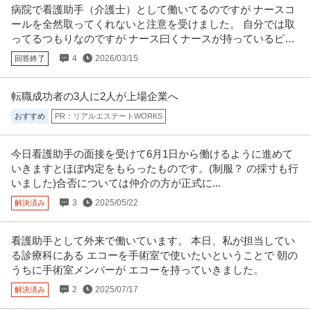
病院で看護助手（介護士）として働いてるのですが ナースコ
ールを全然取ってくれないと注意を受けました。 自分では取
ってるつもりなのですが ナース曰くナースが持っているピッ
チの方が
4
2026/03/15
回答終了
転職成功者の3人に2人が上場企業へ
おすすめ
PR：リアルエステートWORKS
今日看護助手の面接を受けて6月1日から働けるように進めて
いきますとほぼ内定をもらったものです。(制服？ の採寸も行
いました)合否については仲介の方が正式に...
3
2025/05/22
解決済み
看護助手として外来で働いています。 本日、私が担当してい
る診療科にある エコーを手術室で使いたいということで 朝の
うちに手術室メンバーが エコーを持っていきました。
2
2025/07/17
解決済み