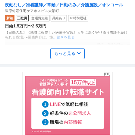
夜勤なし／准看護師／常勤／日勤のみ／介護施設／オンコールな
医療対応住宅ケアホスピス大沼町
し／正社員
新着
正社員
交通費支給
昇給あり
18時前退社
日給1.5万円〜2.5万円
【日勤のみ】《地域に根差した医療を実践》人生に深く寄り添う看護を続け
られる職場♪ ●業務内容は、施
…続きを見る
提供：看護師ワーカー
もっと見る
年間休日120日以上／准看護師／常勤／日勤のみ／デイサービス／
通所運動療育アットスクール調布
夜勤なし／正社員
新着
正社員
未経験OK
交通費支給
託児所あり
月給30.1万円
≪年間休日120日≫月給30万円〜★日勤のみで残業ほぼなし◎ワークライフ
バランス抜群です！ ●放課
…続きを見る
提供：看護師ワーカー
「高給与求人」／「日勤のみ可」／准看護師／クリニック
Aiクリニック
新着
正社員
交通費支給
昇給あり
厚生年金加入
月給38万円