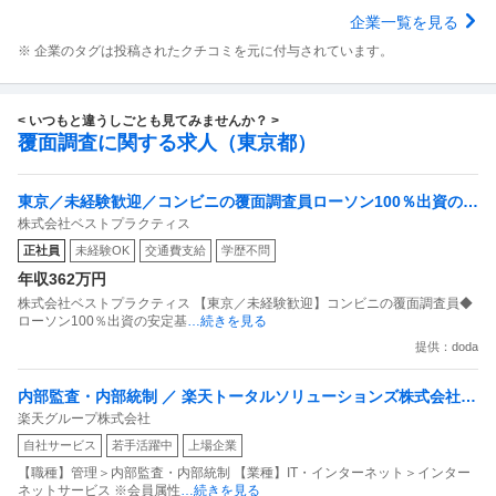
企業一覧を見る
※ 企業のタグは投稿されたクチコミを元に付与されています。
< いつもと違うしごとも見てみませんか？ >
覆面調査に関する求人（東京都）
東京／未経験歓迎／コンビニの覆面調査員ローソン100％出資の安
株式会社ベストプラクティス
定基盤／月５日在宅／残業月10時間
正社員
未経験OK
交通費支給
学歴不問
年収362万円
株式会社ベストプラクティス 【東京／未経験歓迎】コンビニの覆面調査員◆
ローソン100％出資の安定基
…続きを見る
提供：doda
内部監査・内部統制 ／ 楽天トータルソリューションズ株式会社
楽天グループ株式会社
戦略事業コンプライアンス支援部 業務統制支援課：ショップコン
自社サービス
若手活躍中
上場企業
プライアンス推進担当（SBCSD）
【職種】管理＞内部監査・内部統制 【業種】IT・インターネット＞インター
ネットサービス ※会員属性
…続きを見る