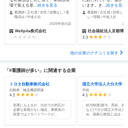
場で覚える形
…
続きを見る
います。き
…
続きを見る
看護師 / 正社員 / 女性 / 役職なし / 退
看護師 / 正社員 / 回答しな
職済み / 中途入社
し / 現職 / 中途入社
2026年頃の話
20
Wellpila株式会社
社会福祉法人京都博愛
--
3.3
他の企業のクチコミを探す
「#看護師が多い」に関連する企業
トヨタ自動車株式会社
国立大学法人大分大学
自動車・輸送機器関連
学校
4.2
4.1
部署にもよるが、出社での対応が
給与制度(賞与、昇給、各
必要な業務がない場合、事務系の
など)ですが国立大学法人
部署ではリモートワークが
…
め、国家公務員とほぼ
…