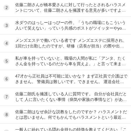
佐藤二朗さんが橋本愛さんに対して行ったとされるハラスメ
2
ントについて、佐藤二朗さんを擁護する意見が多いですよ
ね。 これは極端に言えば、 「ハラスメントでは...
水ダウのはっしーはっぴーの件、「うちの職場にもこういう
3
人いて笑えない」っていう共感のポストがツイッターやyout
ubeのコメント欄に多すぎてそっちに驚いて...
メンズエステで働いている者です メンズエステに採用され、
4
1回だけ出勤したのですが、研修（店長が担当）の際や出勤
時に「元々デリをやっていたなら」という理由で...
私が車を持っていないと、職場の人間が私に「アンタ、たく
5
さん金を持っているのだから車を買えよ。」と言って来ま
す。 でも なんで しんどい思いをして働いた金で...
47才から正社員は不可能に近いかな？ まず正社員で介護はで
6
きません。 警備員は難しいです。できません。 運送会社の
運転手は無理です。できません 過去にうつ...
佐藤二朗氏を擁護している人に質問です。 自分が会社員だと
7
して 人に言いたくない事情（病気や家族の事情など）があ
り、上司や総務等に相談した結果、仕事内容を...
佐藤二朗はなぜ余計な説教をしたのですか？ ハラスメントだ
8
とは思いません。何でもかんでもハラスメントという最近の
風潮に反対です。ただ、橋本愛からすれば良い気...
一般人に紛れている隠れ金持ちの特徴を教えてください 「こ