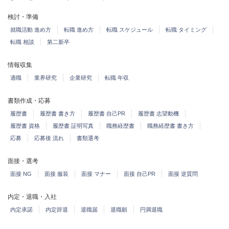
検討・準備
就職活動 進め方
転職 進め方
転職 スケジュール
転職 タイミング
転職 相談
第二新卒
情報収集
適職
業界研究
企業研究
転職 年収
書類作成・応募
履歴書
履歴書 書き方
履歴書 自己PR
履歴書 志望動機
履歴書 資格
履歴書 証明写真
職務経歴書
職務経歴書 書き方
応募
応募後 流れ
書類選考
面接・選考
面接 NG
面接 服装
面接 マナー
面接 自己PR
面接 逆質問
内定・退職・入社
内定承諾
内定辞退
退職届
退職願
円満退職