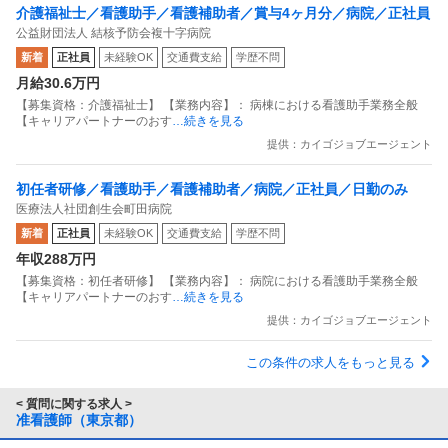
介護福祉士／看護助手／看護補助者／賞与4ヶ月分／病院／正社員
公益財団法人 結核予防会複十字病院
新着
正社員
未経験OK
交通費支給
学歴不問
月給30.6万円
【募集資格：介護福祉士】 【業務内容】： 病棟における看護助手業務全般
【キャリアパートナーのおす
…続きを見る
提供：カイゴジョブエージェント
初任者研修／看護助手／看護補助者／病院／正社員／日勤のみ
医療法人社団創生会町田病院
新着
正社員
未経験OK
交通費支給
学歴不問
年収288万円
【募集資格：初任者研修】 【業務内容】： 病院における看護助手業務全般
【キャリアパートナーのおす
…続きを見る
提供：カイゴジョブエージェント
この条件の求人をもっと見る
< 質問に関する求人 >
准看護師（東京都）