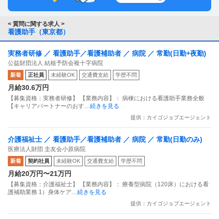
< 質問に関する求人 >
看護助手（東京都）
実務者研修 ／ 看護助手／看護補助者 ／ 病院 ／ 常勤(日勤+夜勤)
公益財団法人 結核予防会複十字病院
新着
正社員
未経験OK
交通費支給
学歴不問
月給30.6万円
【募集資格：実務者研修】 【業務内容】： 病棟における看護助手業務全般
【キャリアパートナーのおす
…続きを見る
提供：カイゴジョブエージェント
介護福祉士 ／ 看護助手／看護補助者 ／ 病院 ／ 常勤(日勤のみ)
医療法人財団 圭友会小原病院
新着
契約社員
未経験OK
交通費支給
学歴不問
月給20万円〜21万円
【募集資格：介護福祉士】 【業務内容】： 療養型病院（120床）における看
護補助業務 1）身体ケア
…続きを見る
提供：カイゴジョブエージェント