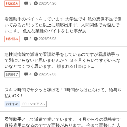
正看護師･准看護師／クリニック／常勤（2交代）
3
2026/04/20
解決済み
スワンレディースクリニック
新着
正社員
交通費支給
制服貸与
雇用保険完備
看護助手のバイトをしています 大学生です 私の想像不足で働
月給46.5万円
いてみると思ってた以上に順応出来ず、人間関係でも悩んで
【仕事内容】 ◆産婦人科クリニックにおける助産師業務全般を行って頂きま
います。 色んな業種のバイトをした事があ...
す。
提供：看護roo!転職
2
2026/05/08
解決済み
高給与／准看護師／常勤／夜勤あり／リハビリテーション科／病
急性期病院で派遣で看護助手をしているのですが看護助手っ
タムス松江病院
院
て別にいらないと思いませんか？ ３ヶ月くらいですがいらな
新着
正社員
交通費支給
常勤
特別休暇
いなとつくづく思います。 頼まれる仕事はト...
月給35.6万円
4
2026/07/08
回答終了
≪病棟≫【高給与★年俸制★単身寮あり★医療費補助など福利厚生充実】増
床リニューアル！ ●病棟での看
…続きを見る
提供：看護師ワーカー
スキマ時間でサクッと稼げる！1時間からはたらけて、給与即
払いOK！
年間休日120日以上／准看護師／常勤／日勤のみ／訪問看護／夜勤
おすすめ
PR：シェアフル
訪問看護ステーション ノテ東京
なし／正社員
新着
正社員
未経験OK
交通費支給
18時前退社
看護助手として派遣で働いています。 ４月から今の勤務先で
年収400万円
直接雇用になるのですが面接があります。 今まで面接した人
＼オンコールなし！／《年間休日120日☆土日休み☆残業ほぼなし☆住宅手