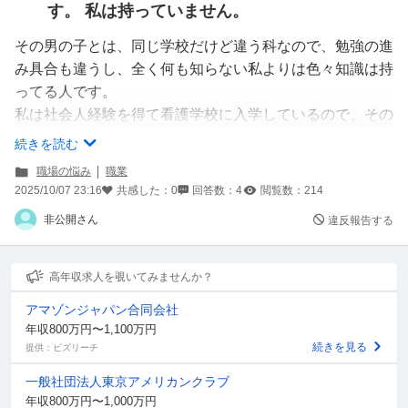
す。 私は持っていません。
その男の子とは、同じ学校だけど違う科なので、勉強の進
み具合も違うし、全く何も知らない私よりは色々知識は持
ってる人です。
私は社会人経験を得て看護学校に入学しているので、その
子は21の私は26です。
続きを読む
その子は准看護師を持ってるからか、話す時など上から目
職場の悩み
職業
線で言ってきます。
2025/10/07 23:16
共感した：
0
回答数：
4
閲覧数：
214
例えば、〇〇しててよ、〇〇とって など
非公開さん
違反報告する
あとたまに勉強の問題を出されるのですが、
間違ってると、こんなことも分からないの？
勉強不足やんなど平気で言ってきます。
高年収求人を覗いてみませんか？
俺は准看持ってるけど、持ってないもんねなど。
アマゾンジャパン合同会社
年収800万円〜1,100万円
そういうこと言われて正直、イライラします。
続きを見る
提供：ビズリーチ
仕事内容は、やってること一切変わりありません。
一般社団法人東京アメリカンクラブ
師長さんに相談しようかどうか迷ってます。
年収800万円〜1,000万円