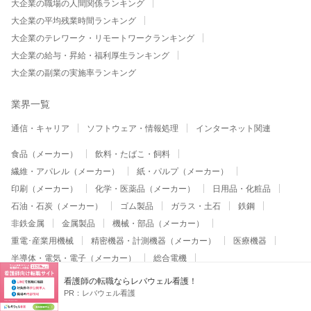
大企業の職場の人間関係ランキング
大企業の平均残業時間ランキング
大企業のテレワーク・リモートワークランキング
大企業の給与・昇給・福利厚生ランキング
大企業の副業の実施率ランキング
業界一覧
通信・キャリア
ソフトウェア・情報処理
インターネット関連
食品（メーカー）
飲料・たばこ・飼料
繊維・アパレル（メーカー）
紙・パルプ（メーカー）
印刷（メーカー）
化学・医薬品（メーカー）
日用品・化粧品
石油・石炭（メーカー）
ゴム製品
ガラス・土石
鉄鋼
非鉄金属
金属製品
機械・部品（メーカー）
重電･産業用機械
精密機器・計測機器（メーカー）
医療機器
半導体・電気・電子（メーカー）
総合電機
家電･AV機器（メーカー）
コンピュータ・通信機器
看護師の転職ならレバウェル看護！
自動車・輸送機器関連（メーカー）
その他（メーカー）
PR：
レバウェル看護