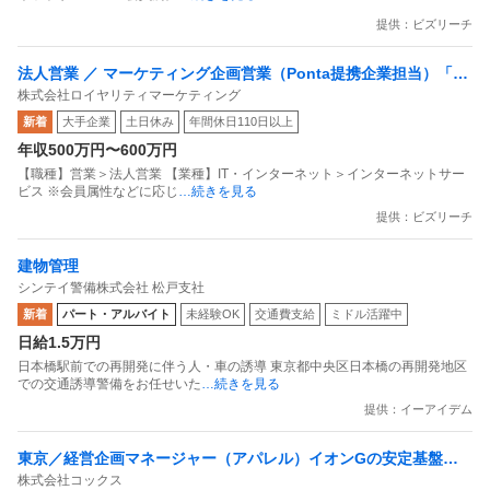
提供：ビズリーチ
法人営業 ／ マーケティング企画営業（Ponta提携企業担当）「国
株式会社ロイヤリティマーケティング
内最大級の共通ポイントサービスを展開／無駄のない消費社会を
新着
大手企業
土日休み
年間休日110日以上
目指すデータマーケティングカンパニー」
年収500万円〜600万円
【職種】営業＞法人営業 【業種】IT・インターネット＞インターネットサー
ビス ※会員属性などに応じ
…続きを見る
提供：ビズリーチ
建物管理
シンテイ警備株式会社 松戸支社
新着
パート・アルバイト
未経験OK
交通費支給
ミドル活躍中
日給1.5万円
日本橋駅前での再開発に伴う人・車の誘導 東京都中央区日本橋の再開発地区
での交通誘導警備をお任せいた
…続きを見る
提供：イーアイデム
東京／経営企画マネージャー（アパレル）イオンGの安定基盤／
株式会社コックス
面接1回／即入社歓迎