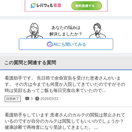
＜業務内容＞ 「配属先」 訪問診療 「業務内容」 内科・精神科メインの訪問
診療における看護業務全般
…続きを見る
提供：MRT看護師
あなたの悩みは
高給与／准看護師／常勤／日勤のみ／クリニック／夜勤なし／正
解決しましたか？
やまゆりクリニック
社員
新着
正社員
交通費支給
産休・育休実績あり
夜勤なし
AIにも聞いてみる
月給33.3万円
《透析・外来》【高額求人＊日勤のみ＊マイカー通勤OK】経験者優遇！クリ
ニックで看護業務♪ ●看護師
…続きを見る
この質問と関連する質問
提供：看護師ワーカー
看護助手です。 先日癌で余命宣告を受けた患者さんがいま
駅チカ／准看護師／非常勤／日勤のみ／内科／クリニック／夜勤
す。 その方は今までも何度か入院してきていたのですがその
小金井あおばクリニック
なし／パート
時は笑顔もあってご飯も毎日完食出来ていたので...
新着
パート・アルバイト
未経験OK
交通費支給
研修あり
3
2026/03/31
回答終了
時給1,500円〜2,000円
週2～4日☆木日祝休み☆駅チカ＆マイカー通勤もOK☆正准不問☆時給2,000
円も目指せる☆内視鏡や
…続きを見る
看護助手をしています 患者さんのカルテの閲覧は禁止されて
提供：看護師ワーカー
いるのですが自分のカルテは閲覧してもいいのでしょうか？
健康診断で再検査になり受診してきました。 ...