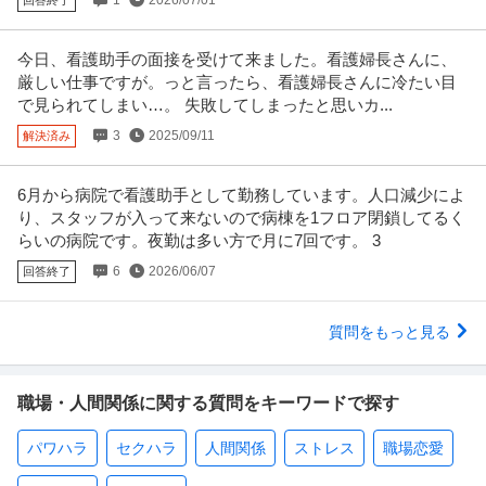
1
2026/07/01
回答終了
今日、看護助手の面接を受けて来ました。看護婦長さんに、
厳しい仕事ですが。っと言ったら、看護婦長さんに冷たい目
で見られてしまい…。 失敗してしまったと思いカ...
3
2025/09/11
解決済み
6月から病院で看護助手として勤務しています。人口減少によ
り、スタッフが入って来ないので病棟を1フロア閉鎖してるく
らいの病院です。夜勤は多い方で月に7回です。 3
6
2026/06/07
回答終了
質問をもっと見る
職場・人間関係に関する質問をキーワードで探す
パワハラ
セクハラ
人間関係
ストレス
職場恋愛