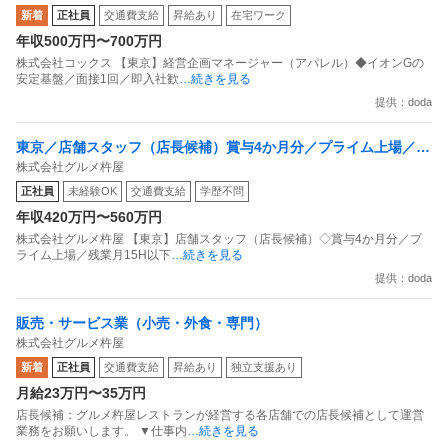
新着
正社員
交通費支給
昇給あり
在宅ワーク
年収500万円〜700万円
株式会社コックス 【東京】経営企画マネージャー（アパレル）◆イオンGの
安定基盤／面接1回／即入社歓
…続きを見る
提供：doda
東京／店舗スタッフ（店長候補）賞与4か月分／プライム上場／残
株式会社グルメ杵屋
業月15H以下／新店オープン多数
正社員
未経験OK
交通費支給
学歴不問
年収420万円〜560万円
株式会社グルメ杵屋 【東京】店舗スタッフ（店長候補）◇賞与4か月分／プ
ライム上場／残業月15H以下
…続きを見る
提供：doda
販売・サービス業（小売・外食・専門）
株式会社グルメ杵屋
新着
正社員
交通費支給
昇給あり
独立支援あり
月給23万円〜35万円
店長候補：グルメ杵屋レストランが経営する各店舗での店長候補として運営
業務をお願いします。 ▼仕事内
…続きを見る