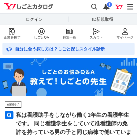
Yahoo!しごとカタログ
検索
通知数
i
ログイン
ID新規取得
企業を探す
しごとQA
特集一覧
スカウト
マイページ
自分に合う探し方は？しごと探しスタイル診断
回答終了
私は看護助手をしながら働く1年生の看護学生
です。 同じ看護学生をしていて准看護師の免
許を持っている男の子と同じ病棟で働いていま