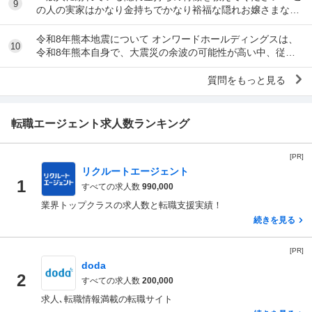
9
の人の実家はかなり金持ちでかなり裕福な隠れお嬢さまなん
だな」とわかる特徴を教えてください 私の...
令和8年熊本地震について オンワードホールディングスは、
10
令和8年熊本自身で、大震災の余波の可能性が高い中、従業
員に売上金の確保（金庫への預け入れ）を優先さ...
質問をもっと見る
転職エージェント求人数ランキング
[PR]
リクルートエージェント
1
すべての求人数
990,000
業界トップクラスの求人数と転職支援実績！
続きを見る
[PR]
doda
2
すべての求人数
200,000
求人､転職情報満載の転職サイト