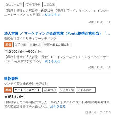
自社サービス
若手活躍中
上場企業
プライアンス推進担当（SBCSD）
【職種】管理＞内部監査・内部統制 【業種】IT・インターネット＞インター
ネットサービス ※会員属性
…続きを見る
提供：ビズリーチ
法人営業 ／ マーケティング企画営業（Ponta提携企業担当）「国
株式会社ロイヤリティマーケティング
内最大級の共通ポイントサービスを展開／無駄のない消費社会を
新着
大手企業
土日休み
年間休日110日以上
目指すデータマーケティングカンパニー」
年収500万円〜600万円
【職種】営業＞法人営業 【業種】IT・インターネット＞インターネットサー
ビス ※会員属性などに応じ
…続きを見る
提供：ビズリーチ
建物管理
シンテイ警備株式会社 松戸支社
新着
パート・アルバイト
未経験OK
交通費支給
ミドル活躍中
日給1.5万円
日本橋駅前での再開発に伴う人・車の誘導 東京都中央区日本橋の再開発地区
での交通誘導警備をお任せいた
…続きを見る
提供：イーアイデム