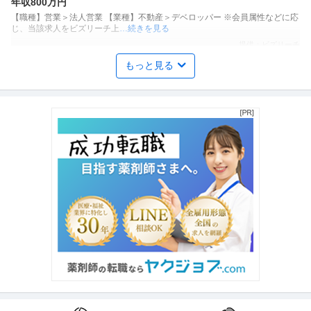
年収800万円
【職種】営業＞法人営業 【業種】不動産＞デベロッパー ※会員属性などに応
じ、当該求人をビズリーチ上
…続きを見る
提供：ビズリーチ
もっと見る
キャリアコンサルタント・キャリアカウンセラー ／ 「ウェディン
株式会社プレックス
グ／ブライダル業界との親和性あり」 両面キャリアアドバイザー
教育充実
ストックオプション
リモートワーク
マネージャー候補
年収800万円〜1,000万円
【職種】営業＞キャリアコンサルタント・キャリアカウンセラー 【業種】サ
ービス＞人材紹介・人材派遣
…続きを見る
提供：ビズリーチ
海外営業 ／ 「アパレル製品海外営業」年休125日／世界28ヵ国以
株式会社ジャパンブルー
上へ展開する高品質デニムのグローバル営業
土日休み
年間休日100日以上
産休・育休実績あり
【職種】営業＞海外営業 【業種】メーカー＞アパレル・ファッション ※会員
属性などに応じ、当該求人を
…続きを見る
提供：ビズリーチ
法人営業 ／ 「東京支社／反響型／投資用不動産営業／」宅建手当