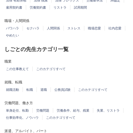
法律 有給休暇
法律 残業
法律 フレックス
労働基準法
36協定
雇用契約書
労働契約書
リストラ
試用期間
職場・人間関係
パワハラ
セクハラ
人間関係
ストレス
職場恋愛
社内恋愛
やめたい
しごとの先生カテゴリ一覧
職業
この仕事教えて
このカテゴリすべて
就職、転職
就職活動
転職
退職
公務員試験
このカテゴリすべて
労働問題、働き方
単身赴任、転勤
労働問題
労働条件、給与、残業
失業、リストラ
仕事効率化、ノウハウ
このカテゴリすべて
派遣、アルバイト、パート