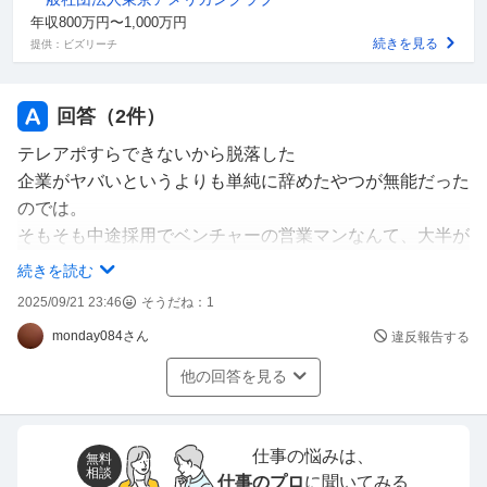
年収800万円〜1,000万円
続きを見る
提供：ビズリーチ
回答（
2
件）
テレアポすらできないから脱落した
企業がヤバいというよりも単純に辞めたやつが無能だった
のでは。
そもそも中途採用でベンチャーの営業マンなんて、大半が
そんなもんですよね。わかってて就職したんじゃないの？
続きを読む
2025/09/21 23:46
そうだね：
1
短期間で辞めるを繰り返してるだけだと将来的に再就職き
monday084さん
違反報告する
ついですよ。
他の回答を見る
仕事の悩みは、
無料
相談
仕事のプロ
に聞いてみる