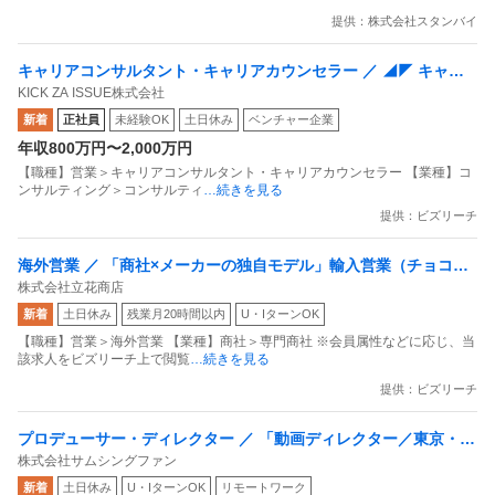
提供：株式会社スタンバイ
キャリアコンサルタント・キャリアカウンセラー ／ ◢◤ キャリ
KICK ZA ISSUE株式会社
アコンサルタント ／ 急成長中ベンチャー企業 ／ 国内ユニコーン
新着
正社員
未経験OK
土日休み
ベンチャー企業
企業グループ会社 ◢◤
年収800万円〜2,000万円
【職種】営業＞キャリアコンサルタント・キャリアカウンセラー 【業種】コ
ンサルティング＞コンサルティ
…続きを見る
提供：ビズリーチ
海外営業 ／ 「商社×メーカーの独自モデル」輸入営業（チョコレ
株式会社立花商店
ート原料）／国内メーカー向け・英語使用あり
新着
土日休み
残業月20時間以内
U・IターンOK
【職種】営業＞海外営業 【業種】商社＞専門商社 ※会員属性などに応じ、当
該求人をビズリーチ上で閲覧
…続きを見る
提供：ビズリーチ
プロデューサー・ディレクター ／ 「動画ディレクター／東京・大
株式会社サムシングファン
阪・名古屋」土日祝休み／フレックスタイム制／健康経営推進／
新着
土日休み
U・IターンOK
リモートワーク
仕事軸だけでなく／人生軸と家族軸も大切に