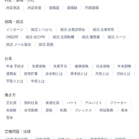
内定・退職・入社
内定承諾
内定辞退
退職届
退職願
円満退職
就職・就活
インターン
就活 いつから
就活 企業説明会
就活 企業研究
OB訪問
就活 自己PR
就活 志望動機
就活 履歴書
就活 スーツ
就活 メール返信
就活 面接
お金
年金 手続き
失業保険
失業手当
健康保険
社会保険
年末調整
退職金
財形貯蓄
歩合制とは
基本給とは
月収とは
月給とは
手取りとは
年収とは
働き方
正社員
契約社員
派遣社員
パート
アルバイト
フリーター
未経験
在宅勤務
資格
転勤
フレックス
時短勤務
産休
育休
労働問題・法律