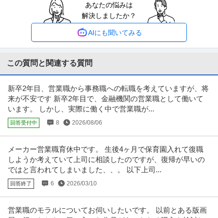
あなたの悩みは
株式会社日成アドバンス
月5万円／公務員向け／年休120日（土日休み）／2026年2月立ち
解決しましたか？
未経験OK
年間休日120日以上
土日休み
上げ〜セミナーや広告で集客した顧客に対して投資用不動産のア
年収800万円〜2,000万円
プローチ〜
AIにも聞いてみる
【職種】営業＞法人営業 【業種】不動産＞デベロッパー ※会員属性などに応
じ、当該求人をビズリーチ上
…続きを見る
提供：ビズリーチ
この質問と関連する質問
営業企画 ／ 「新宿勤務」業務スタッフ（営業アシスタント）
新卒2年目、営業職から事務職への転職を考えていますが、将
株式会社大塚商会
来が不安です 新卒2年目で、金融機関の営業職として働いて
正社員
在宅ワーク
キャリアアップ制度
職場内禁煙
います。 しかし、実際に働く中で営業職が...
年収400万円〜700万円
8
2026/08/06
回答受付中
【職種】営業＞営業企画 【業種】IT・インターネット＞インターネットサー
ビス ※会員属性などに応じ
…続きを見る
提供：ビズリーチ
メーカー営業職育休中です。 生後4ヶ月で保育園入れて復職
しようか考えていて上司に相談したのですが、復帰が早いの
物流企画・物流管理 ／ 「バックオフィス」人と環境に優しいオー
ではと言われてしまいました、、。 以下上司...
大興貿易株式会社
ガニック商品を／バックオフィスから支える／ Excelスキルを活
6
2026/03/10
回答終了
残業月20時間以内
土日休み
PCスキルを活かせる
かし／事業部の要として活躍しませんか？
年収400万円〜500万円
営業職のモラルについてお伺いしたいです。 以前とある版画
【職種】管理＞物流企画・物流管理 【業種】商社＞専門商社 ※会員属性など