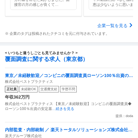
接官の方の感じが良くて
…
恵は少ないように思います
企業一覧を見る
※ 企業のタグは投稿されたクチコミを元に付与されています。
< いつもと違うしごとも見てみませんか？ >
覆面調査に関する求人（東京都）
東京／未経験歓迎／コンビニの覆面調査員ローソン100％出資の安
株式会社ベストプラクティス
定基盤／月５日在宅／残業月10時間
正社員
未経験OK
交通費支給
学歴不問
年収362万円
株式会社ベストプラクティス 【東京／未経験歓迎】コンビニの覆面調査員◆
ローソン100％出資の安定基
…続きを見る
提供：doda
内部監査・内部統制 ／ 楽天トータルソリューションズ株式会社
楽天グループ株式会社
戦略事業コンプライアンス支援部 業務統制支援課：ショップコン