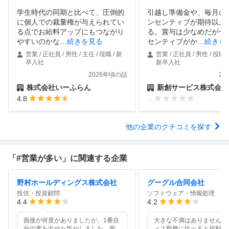
学生時代の同期と比べて、圧倒的
引越し準備金や、毎月の
に個人での裁量権が与えられてい
ンセンティブが期待以上
る点でお給料アップにもつながり
る。賞与は少なめだが一
やすいのかな
…
続きを見る
センティブがか
…
続きを
営業 / 正社員 / 男性 / 主任 / 現職 / 新
営業 / 正社員 / 男性 / 役職な
卒入社
新卒入社
2026年頃の話
20
株式会社いーふらん
新創サービス株式会社
4.8
--
他の企業のクチコミを探す
「#営業が多い」に関連する企業
野村ホールディングス株式会社
グーグル合同会社
投信・投資顧問
ソフトウェア・情報処理
4.4
4.2
面接が何度かありましたが、1番自
大きな不満はありませんが
分の素を出せた気がしました。面
ィス勤務に比べると福利厚