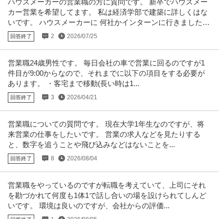
ハウスメーカーの営業職の方に質問です。 新卒でハウスメー
カー営業を希望してます。 私は経済学部で建築に詳しくはな
いです。 ハウスメーカーに 何社かインターンに行きました
が，
2
2026/07/25
回答終了
営業職24歳男性です。 毎日会社の車で営業に回るのですが1
件目が9:00からなので、それまでに以下の項目をする必要が
あります。 ・客宅まで移動(長い時は1...
3
2026/04/21
回答終了
営業職についての質問です。 現在大学1年生なのですが、将
来営業の仕事をしたいです。 営業の求人などを見たりする
と、数字を追うことや飛び込みなどはないことを...
8
2026/08/04
回答終了
営業職をやっているのですが転職を考えていて、上司にそれ
を勘づかれて何度も1体1で話し合いの場を設けられてしんど
いです。 環境は良いのですが、会社からの評価...