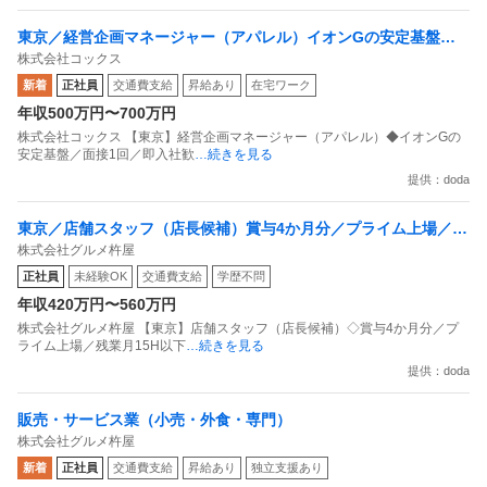
東京／経営企画マネージャー（アパレル）イオンGの安定基盤／
株式会社コックス
面接1回／即入社歓迎
新着
正社員
交通費支給
昇給あり
在宅ワーク
年収500万円〜700万円
株式会社コックス 【東京】経営企画マネージャー（アパレル）◆イオンGの
安定基盤／面接1回／即入社歓
…続きを見る
提供：doda
東京／店舗スタッフ（店長候補）賞与4か月分／プライム上場／残
株式会社グルメ杵屋
業月15H以下／新店オープン多数
正社員
未経験OK
交通費支給
学歴不問
年収420万円〜560万円
株式会社グルメ杵屋 【東京】店舗スタッフ（店長候補）◇賞与4か月分／プ
ライム上場／残業月15H以下
…続きを見る
提供：doda
販売・サービス業（小売・外食・専門）
株式会社グルメ杵屋
新着
正社員
交通費支給
昇給あり
独立支援あり