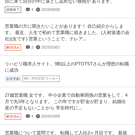
目に来て自分の中に落とし込めない感情が あります。
4
2026/06/08
回答終了
営業職の方に聞きたいことがあります！ 自己紹介からしま
す。 最近、人生で初めて営業職に就きました。(人材派遣の会
社)(女です) 営業ということで、テレア...
2
2025/10/02
解決済み
リハビリ職求人サイト。9割以上のPTOTSTさんが理想の転職
に成功
おすすめ
PR：PTOTSTワーカー
27歳営業職 女です。 中小企業で自動車関係の営業をして、4
月で丸5年となります。 この年ですが貯金が貯まり、結婚出
産の予定もないことから 学生時代に...
4
2026/03/09
解決済み
営業職について質問です。 転職して入社3ヶ月目です。 新規