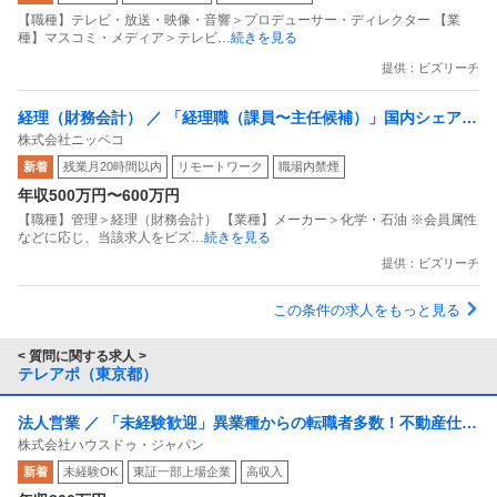
【職種】テレビ・放送・映像・音響＞プロデューサー・ディレクター 【業
種】マスコミ・メディア＞テレビ
…続きを見る
提供：ビズリーチ
経理（財務会計） ／ 「経理職（課員〜主任候補）」国内シェアト
株式会社ニッペコ
ップクラスの潤滑グリースを生産する化学素材メーカー／業績安
新着
残業月20時間以内
リモートワーク
職場内禁煙
定成長／年間休日129日／賞与6ヶ月分以上／社員定着率8割の安
年収500万円〜600万円
定企業！
【職種】管理＞経理（財務会計） 【業種】メーカー＞化学・石油 ※会員属性
などに応じ、当該求人をビズ
…続きを見る
提供：ビズリーチ
この条件の求人をもっと見る
< 質問に関する求人 >
テレアポ（東京都）
法人営業 ／ 「未経験歓迎」異業種からの転職者多数！不動産仕入
株式会社ハウスドゥ・ジャパン
れ営業職（BtoB）東証プライム上場グループ残業月平均10h未
新着
未経験OK
東証一部上場企業
高収入
満・年休128日以上可