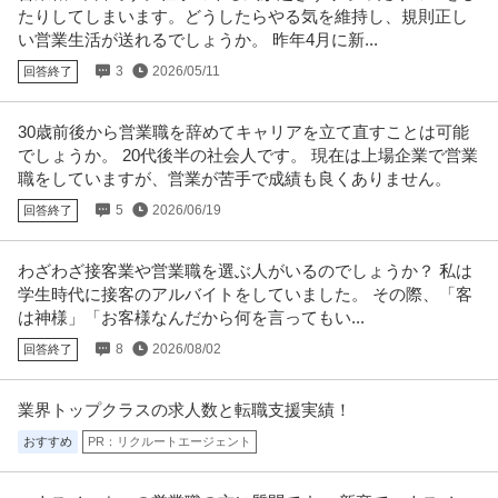
業月10h
たりしてしまいます。どうしたらやる気を維持し、規則正し
新着
正社員
インセンティブあり
経験者優遇
産休・育休実績あり
い営業生活が送れるでしょうか。 昨年4月に新...
年収800万円
3
2026/05/11
回答終了
【職種】営業＞個人営業 【業種】不動産＞デベロッパー ※会員属性などに応
じ、当該求人をビズリーチ上
…続きを見る
提供：ビズリーチ
30歳前後から営業職を辞めてキャリアを立て直すことは可能
でしょうか。 20代後半の社会人です。 現在は上場企業で営業
この条件の求人をもっと見る
職をしていますが、営業が苦手で成績も良くありません。
5
2026/06/19
回答終了
わざわざ接客業や営業職を選ぶ人がいるのでしょうか？ 私は
学生時代に接客のアルバイトをしていました。 その際、「客
は神様」「お客様なんだから何を言ってもい...
8
2026/08/02
回答終了
業界トップクラスの求人数と転職支援実績！
おすすめ
PR：リクルートエージェント