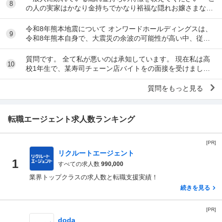
8
の人の実家はかなり金持ちでかなり裕福な隠れお嬢さまなん
だな」とわかる特徴を教えてください 私の...
令和8年熊本地震について オンワードホールディングスは、
9
令和8年熊本自身で、大震災の余波の可能性が高い中、従業
員に売上金の確保（金庫への預け入れ）を優先さ...
質問です。 全て私が悪いのは承知しています。 現在私は高
10
校1年生で、某寿司チェーン店バイトをの面接を受けまし
た。面接をし、その場で採用をもらいました。そし...
質問をもっと見る
転職エージェント求人数ランキング
[PR]
リクルートエージェント
1
すべての求人数
990,000
業界トップクラスの求人数と転職支援実績！
続きを見る
[PR]
doda