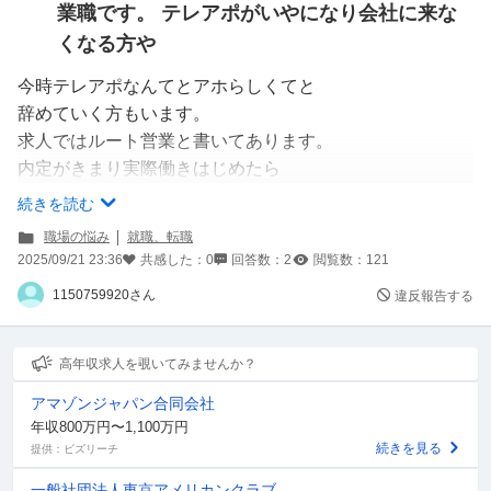
業職です。 テレアポがいやになり会社に来な
くなる方や
今時テレアポなんてとアホらしくてと
辞めていく方もいます。
求人ではルート営業と書いてあります。
内定がきまり実際働きはじめたら
研修内容にテレアポから始まって新規だからねというわれ
続きを読む
ました。
職場の悩み
就職、転職
自分は毎日400件くらいテレアポし、3ヶ月でテレアポの
2025/09/21 23:36
共感した：
0
回答数：
2
閲覧数：
121
研修は終わり次は新規営業の研修なのですが、ひとだんら
1150759920さん
違反報告する
くついて燃え尽きてしまいました。
高年収求人を覗いてみませんか？
アマゾンジャパン合同会社
年収800万円〜1,100万円
続きを見る
提供：ビズリーチ
一般社団法人東京アメリカンクラブ