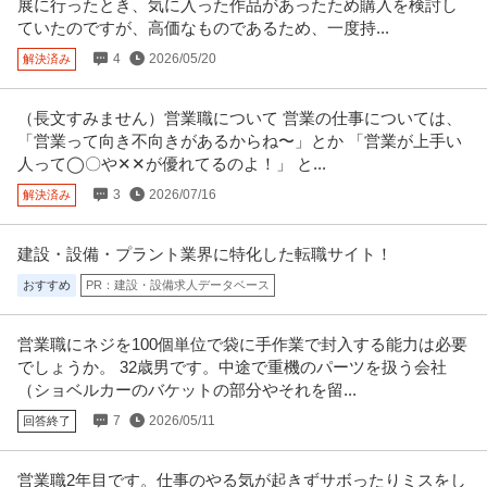
展に行ったとき、気に入った作品があったため購入を検討し
に応じ、当該求人をビズリー
…続きを見る
ていたのですが、高価なものであるため、一度持...
提供：ビズリーチ
4
2026/05/20
解決済み
軽貨物配送ドライバー
株式会社ラストワンマイル・パートナーズ
（長文すみません）営業職について 営業の仕事については、
業務委託
未経験OK
主婦・主夫歓迎
シフト制
「営業って向き不向きがあるからね〜」とか 「営業が上手い
月給40万円〜90万円
人って◯〇や✕✕が優れてるのよ！」 と...
安定して稼ぎたい方大募集！／月収40〜60万円以上も目指せる／ご希望の案
3
2026/07/16
解決済み
件を一緒に 【特徴・メリッ
…続きを見る
提供：株式会社ラストワンマイル・パートナーズ
建設・設備・プラント業界に特化した転職サイト！
カスタマーサポート・ヘルプデスク ／ ◢◤カスタマーサポート
おすすめ
PR：建設・設備求人データベース
アンカー・ジャパン株式会社
（土日勤務）◢◤売上830億円達成の外資系ハードウェアメーカー
ベンチャー企業
資格取得支援制度
リモートワーク
営業職にネジを100個単位で袋に手作業で封入する能力は必要
年収400万円〜600万円
でしょうか。 32歳男です。中途で重機のパーツを扱う会社
【職種】営業＞カスタマーサポート・ヘルプデスク 【業種】IT・インターネ
（ショベルカーのバケットの部分やそれを留...
ット＞インターネットサービ
…続きを見る
提供：ビズリーチ
7
2026/05/11
回答終了
個人営業 ／ 「営業」土日祝休み／業界屈指のインセンティブ／残
営業職2年目です。仕事のやる気が起きずサボったりミスをし
株式会社ヴェリタス・インベストメント