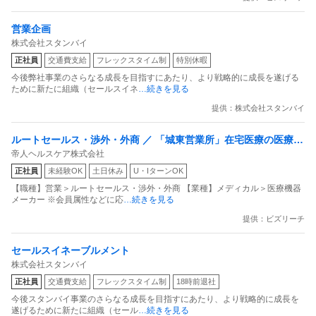
営業企画
株式会社スタンバイ
正社員
交通費支給
フレックスタイム制
特別休暇
今後弊社事業のさらなる成長を目指すにあたり、より戦略的に成長を遂げる
ために新たに組織（セールスイネ
…続きを見る
提供：株式会社スタンバイ
ルートセールス・渉外・外商 ／ 「城東営業所」在宅医療の医療機
帝人ヘルスケア株式会社
器サポートスタッフ（医療機器の点検・導入）／20代活躍中／賞
正社員
未経験OK
土日休み
U・IターンOK
与6ヶ⽉分／残業ほぼなし
【職種】営業＞ルートセールス・渉外・外商 【業種】メディカル＞医療機器
メーカー ※会員属性などに応
…続きを見る
提供：ビズリーチ
セールスイネーブルメント
株式会社スタンバイ
正社員
交通費支給
フレックスタイム制
18時前退社
今後スタンバイ事業のさらなる成長を目指すにあたり、より戦略的に成長を
遂げるために新たに組織（セール
…続きを見る