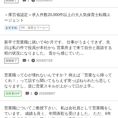
1
2026/08/05
回答終了
＜厚労省認定＞求人件数20,000件以上の大人気保育士転職エ
ージェント
おすすめ
PR：保育士ワーカー
新卒で営業職に就いて4か月です。 仕事がうまくできず、先
日は私の件で役員が本社から 営業所まで来て自分と面談する
程の状況になりました。 昔から感じていた...
4
2026/07/28
回答終了
営業職って心が壊れないんですか？ 例えば「営業なら帰って
くれ！」って話すら聞いてもらえず突っぱねられたら悲しく
なりますし、逆に営業スキルが上がって口が上手...
3
2026/08/07
回答受付中
営業職についてご教授下さい。 私は会社員として営業職をし
ています。 成績も良く、年間表彰も受けました。 ただ、6年