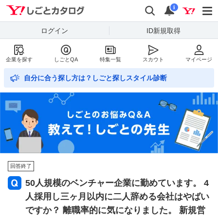
Yahoo!しごとカタログ
検索
通知数
i
ログイン
ID新規取得
企業を探す
しごとQA
特集一覧
スカウト
マイページ
自分に合う探し方は？しごと探しスタイル診断
回答終了
50人規模のベンチャー企業に勤めています。 4
人採用し三ヶ月以内に二人辞める会社はやばい
ですか？ 離職率的に気になりました。 新規営