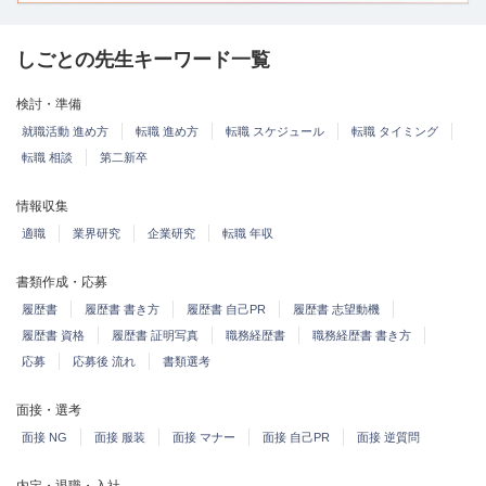
しごとの先生キーワード一覧
検討・準備
就職活動 進め方
転職 進め方
転職 スケジュール
転職 タイミング
転職 相談
第二新卒
情報収集
適職
業界研究
企業研究
転職 年収
書類作成・応募
履歴書
履歴書 書き方
履歴書 自己PR
履歴書 志望動機
履歴書 資格
履歴書 証明写真
職務経歴書
職務経歴書 書き方
応募
応募後 流れ
書類選考
面接・選考
面接 NG
面接 服装
面接 マナー
面接 自己PR
面接 逆質問