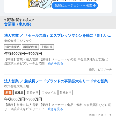
気軽にエージェントへ相談
< 質問に関する求人 >
営業職（東京都）
法人営業 ／ 「セールス職」エスプレッソマシンを軸に「新しいカ
株式会社フジマック
フェ文化」を一緒に創りましょう
経験者優遇
職場内禁煙
上場企業
年収500万円〜700万円
【職種】営業＞法人営業 【業種】メーカー＞その他 ※会員属性などに応じ、
当該求人をビズリーチ上で閲
…続きを見る
提供：ビズリーチ
法人営業 ／ 急成長フードブランドの事業拡大をリードする営業リ
株式会社大泉工場
ーダー
新着
正社員
昇給あり
フルタイム
昇格あり
年収800万円〜900万円
【職種】営業＞法人営業 【業種】メーカー＞食品・飲料 ※会員属性などに応
じ、当該求人をビズリーチ上
…続きを見る
提供：ビズリーチ