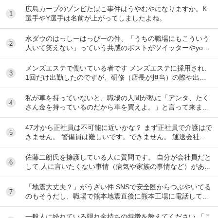
広島カープのゾンビたばこ事件はうやむやになりますか。K
1
選手やY選手は名前が上がってしましたよね。
水ダウのはっしーはっぴーの件、「うちの職場にもこういう
2
人いて笑えない」っていう共感のポストがツイッターやyout
ubeのコメント欄に多すぎてそっちに驚いて...
メンズエステで働いている者です メンズエステに採用され、
3
1回だけ出勤したのですが、研修（店長が担当）の際や出勤
時に「元々デリをやっていたなら」という理由で...
私が車を持っていないと、職場の人間が私に「アンタ、たく
4
さん金を持っているのだから車を買えよ。」と言って来ま
す。 でも なんで しんどい思いをして働いた金で...
47才から正社員は不可能に近いかな？ まず正社員で介護はで
5
きません。 警備員は難しいです。できません。 運送会社の
運転手は無理です。できません 過去にうつ...
佐藤二朗氏を擁護している人に質問です。 自分が会社員だと
6
して 人に言いたくない事情（病気や家族の事情など）があ
り、上司や総務等に相談した結果、仕事内容を...
「地震大丈夫？」がうざい件 SNSで安全圏からつぶやいてる
7
のもそうだし、職場で熊本地震直後に熊本工場に電話して
「うるさい！今それどころじゃないんだよ！」...
一般人に紛れている隠れ金持ちの特徴を教えてください 「こ