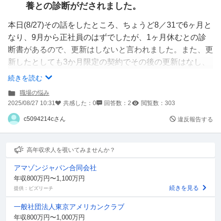
養との診断がだされました。
本日(8/27)その話をしたところ、ちょうど8／31で6ヶ月と
なり、9月から正社員のはずでしたが、1ヶ月休むとの診
断書があるので、更新はしないと言われました。また、更
新したとしても3か月限定の契約でその後の更新はなし、
正社員ではないので休業の傷病手当申請もできないと言わ
続きを読む
れてしまいました。
職場の悩み
こんな会社辞めてやる！とは思いますが、当面のお金の心
2025/08/27 10:31
共感した：
0
回答数：
2
閲覧数：
303
配もあり、傷病手当または労災をもらうことはできないの
c5094214cさん
違反報告する
でしょうか。
高年収求人を覗いてみませんか？
アマゾンジャパン合同会社
年収800万円〜1,100万円
続きを見る
提供：ビズリーチ
一般社団法人東京アメリカンクラブ
年収800万円〜1,000万円