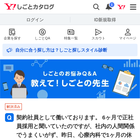
Yahoo!しごとカタログ
検索
通知数
i
ログイン
ID新規取得
企業を探す
しごとQA
特集一覧
スカウト
マイページ
自分に合う探し方は？しごと探しスタイル診断
解決済み
契約社員として働いております。 6ヶ月で正社
員採用と聞いていたのですが、社内の人間関係
でうまくいがず、昨日、心療内科で1ヶ月の休