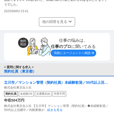
うでした。
2025/09/03 23:41
他の回答を見る
仕事の悩みは、
無料
相談
仕事のプロ
に聞いてみる
気軽にエージェントへ相談
< 質問に関する求人 >
契約社員（東京都）
立川市／マンション管理（契約社員）未経験歓迎／50代以上活躍
株式会社東京合人社
中／内勤業務が7割／基本土日祝休み
契約社員
未経験OK
交通費支給
学歴不問
年収504万円
株式会社東京合人社 【立川市】マンション管理（契約社員）◆未経験歓迎／
50代以上活躍中／内勤業務が
…続きを見る