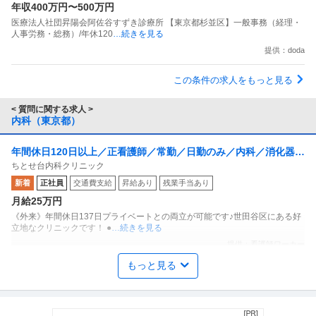
年収400万円〜500万円
医療法人社団昇陽会阿佐谷すずき診療所 【東京都杉並区】一般事務（経理・
人事労務・総務）/年休120
…続きを見る
提供：doda
この条件の求人をもっと見る
< 質問に関する求人 >
内科（東京都）
年間休日120日以上／正看護師／常勤／日勤のみ／内科／消化器内
ちとせ台内科クリニック
科／クリニック／夜勤なし／正社員
新着
正社員
交通費支給
昇給あり
残業手当あり
月給25万円
《外来》年間休日137日プライベートとの両立が可能です♪世田谷区にある好
立地なクリニックです！ ●
…続きを見る
提供：看護師ワーカー
もっと見る
制度企画・組織開発 ／ 「リモート有×フルフレックス」内科小児
株式会社avriot
科クリニックの事務長東京（大森・蒲田・川崎／王子・ときわ
新着
職場内禁煙
リモートワーク
直行直帰あり
台）の運営統括！他業界のマネジメント経験を歓迎