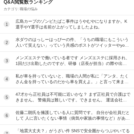
Q&A閲覧数ランキング
カテゴリ:
職場の悩み
広島カープのゾンビたばこ事件はうやむやになりますか。K
1
選手やY選手は名前が上がってしましたよね。
水ダウのはっしーはっぴーの件、「うちの職場にもこういう
2
人いて笑えない」っていう共感のポストがツイッターやyout
ubeのコメント欄に多すぎてそっちに驚いて...
メンズエステで働いている者です メンズエステに採用され、
3
1回だけ出勤したのですが、研修（店長が担当）の際や出勤
時に「元々デリをやっていたなら」という理由で...
私が車を持っていないと、職場の人間が私に「アンタ、たく
4
さん金を持っているのだから車を買えよ。」と言って来ま
す。 でも なんで しんどい思いをして働いた金で...
47才から正社員は不可能に近いかな？ まず正社員で介護はで
5
きません。 警備員は難しいです。できません。 運送会社の
運転手は無理です。できません 過去にうつ...
佐藤二朗氏を擁護している人に質問です。 自分が会社員だと
6
して 人に言いたくない事情（病気や家族の事情など）があ
り、上司や総務等に相談した結果、仕事内容を...
「地震大丈夫？」がうざい件 SNSで安全圏からつぶやいてる
7