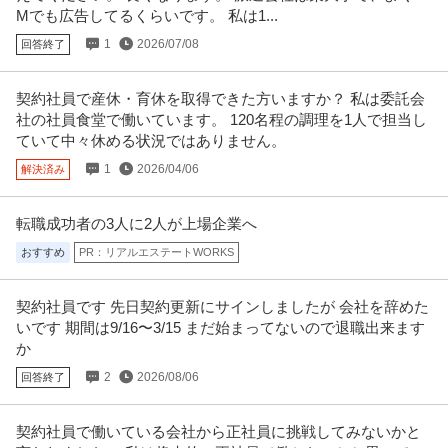
Mでも広告してるくらいです。 私は1...
1
2026/07/08
回答終了
契約社員で産休・育休を取得できた方いますか？ 私は委託会
社の社員食堂で働いています。 120名程の調理を1人で担当し
ていて中々休める状況ではありません。
1
2026/04/06
解決済み
転職成功者の3人に2人が上場企業へ
おすすめ
PR：リアルエステートWORKS
契約社員です 先日契約更新にサインしましたが 会社を辞めた
いです 期間は9/16〜3/15 まだ始まってないので退職出来ます
か
2
2026/08/06
回答終了
契約社員で働いている会社から正社員に挑戦してみないかと