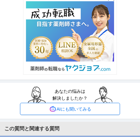
年収400万円〜800万円
【職種】人事＞制度企画・組織開発 【業種】コンサルティング＞コンサルテ
ィング ※会員属性などに応じ
…続きを見る
提供：ビズリーチ
作業療法士(OT)／クリニック／東京都／清瀬市／正社員
野島整形外科内科
正社員
未経験OK
昇給あり
家族手当あり
月給25万円〜60万円
整形外科クリニックでのリハビリテーション業務 【主な業務内容】 運動器リ
ハビリ スポーツリハビリ
…続きを見る
提供：医療キャリアナビ
あなたの悩みは
「看護師・准看護師」パート・アルバイト／診療所・クリニック
解決しましたか？
医療法人池崎内科医院
／正看護師
新着
パート・アルバイト
交通費支給
昇給あり
社会保険完備
AIにも聞いてみる
時給2,100円
【仕事内容】 ■業務内容 池崎内科医院での看護師・准看護師業務をお任せし
ます。 【求人PR】 【雇
…続きを見る
この質問と関連する質問
提供：レバウェル