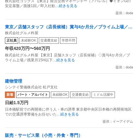
株式会社コックス 【東京】経営企画マネージャー（アパレル）◆イオンGの
安定基盤／面接1回／即入社歓
…続きを見る
提供：doda
東京／店舗スタッフ（店長候補）賞与4か月分／プライム上場／残
株式会社グルメ杵屋
業月15H以下／新店オープン多数
正社員
未経験OK
交通費支給
学歴不問
年収420万円〜560万円
株式会社グルメ杵屋 【東京】店舗スタッフ（店長候補）◇賞与4か月分／プ
ライム上場／残業月15H以下
…続きを見る
提供：doda
建物管理
シンテイ警備株式会社 松戸支社
新着
パート・アルバイト
未経験OK
交通費支給
ミドル活躍中
日給1.5万円
日本橋駅前での再開発に伴う人・車の誘導 東京都中央区日本橋の再開発地区
での交通誘導警備をお任せいた
…続きを見る
提供：イーアイデム
販売・サービス業（小売・外食・専門）