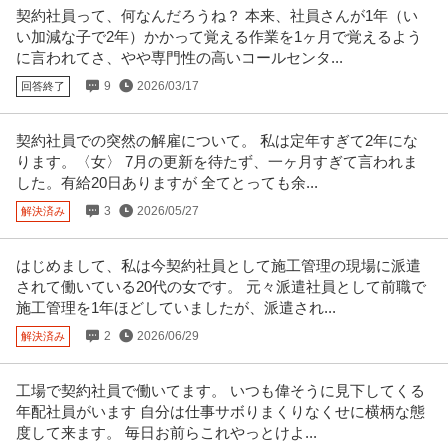
契約社員って、何なんだろうね？ 本来、社員さんが1年（い
この条件の求人をもっと見る
い加減な子で2年）かかって覚える作業を1ヶ月で覚えるよう
に言われてさ、やや専門性の高いコールセンタ...
9
2026/03/17
回答終了
契約社員での突然の解雇について。 私は定年すぎて2年にな
ります。〈女〉 7月の更新を待たず、一ヶ月すぎて言われま
した。有給20日ありますが 全てとっても余...
3
2026/05/27
解決済み
はじめまして、私は今契約社員として施工管理の現場に派遣
されて働いている20代の女です。 元々派遣社員として前職で
施工管理を1年ほどしていましたが、派遣され...
2
2026/06/29
解決済み
工場で契約社員で働いてます。 いつも偉そうに見下してくる
年配社員がいます 自分は仕事サボりまくりなくせに横柄な態
度して来ます。 毎日お前らこれやっとけよ...