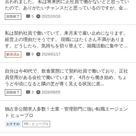
言われました。 私は将来的に正社員で働かないとと思ってい
たので、ありがたいチャンスだと思っているのですが、金銭
面で悩みどころです。
5
2025/10/18
回答終了
私は契約社員で働いていて、来月末で雇い止めになります。
経営上の理由だそうです。 現職にはたくさん不満がありま
す。どうしたら、気持ちを切り替えて、就職活動に集中でき
るでしょうか。
9
2026/01/17
解決済み
自分は今40代で、飲食業態にて契約社員で働いており、正社
員登用がある会社で働いています。 4月から働き始め、ちょ
うど今頃になると隣の芝が青く見える状況に差...
3
2026/08/05
回答終了
独占非公開求人多数！士業・管理部門に強い転職エージェン
ト ヒュープロ
おすすめ
PR：ヒュープロ