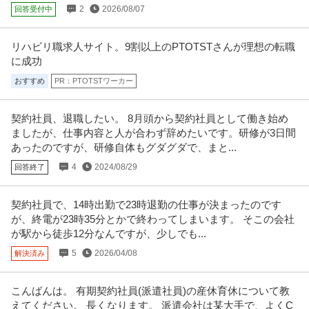
2
2026/08/07
回答受付中
リハビリ職求人サイト。9割以上のPTOTSTさんが理想の転職
に成功
おすすめ
PR：PTOTSTワーカー
契約社員、退職したい。 8月頭から契約社員として働き始め
ましたが、仕事内容と人が合わず辞めたいです。研修が3日間
あったのですが、研修自体もグダグダで、まと...
4
2024/08/29
回答終了
契約社員で、14時出勤で23時退勤の仕事が決まったのです
が、終電が23時35分とかで終わってしまいます。 そこの会社
が駅から徒歩12分なんですが、少しでも...
5
2026/04/08
解決済み
こんばんは。 有期契約社員(派遣社員)の産休育休について教
えてください。 長くなります。 派遣会社は某大手で、よくC