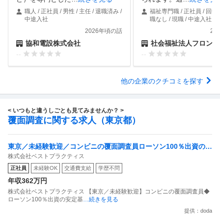
職人 / 正社員 / 男性 / 主任 / 退職済み /
福祉専門職 / 正社員 / 回答
中途入社
職なし / 現職 / 中途入社
2026年頃の話
20
協和電設株式会社
社会福祉法人フロンテ
--
--
他の企業のクチコミを探す
< いつもと違うしごとも見てみませんか？ >
覆面調査に関する求人（東京都）
東京／未経験歓迎／コンビニの覆面調査員ローソン100％出資の安
株式会社ベストプラクティス
定基盤／月５日在宅／残業月10時間
正社員
未経験OK
交通費支給
学歴不問
年収362万円
株式会社ベストプラクティス 【東京／未経験歓迎】コンビニの覆面調査員◆
ローソン100％出資の安定基
…続きを見る
提供：doda