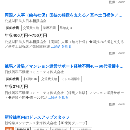
提供：doda
両国／人事（給与社保）国技の相撲を支える／基本土日祝休／微
公益財団法人日本相撲協会
経験歓迎
契約社員
交通費支給
学歴不問
昇給あり
年収400万円〜750万円
公益財団法人日本相撲協会 【両国】人事（給与社保）◆国技の相撲を支える
／基本土日祝休／微経験歓迎
…続きを見る
提供：doda
練馬／常駐／マンション運営サポート経験不問40～60代活躍中所
日鉄興和不動産コミュニティ株式会社
定労働7.5h残業10h程度
契約社員
未経験OK
交通費支給
ミドル活躍中
年収376万円
日鉄興和不動産コミュニティ株式会社 【練馬／常駐】マンション運営サポー
ト◆経験不問◆40～60代活
…続きを見る
提供：doda
新幹線車内のドレスアップスタッフ
新幹線メンテナンス東海株式会社【JR東海グループ】