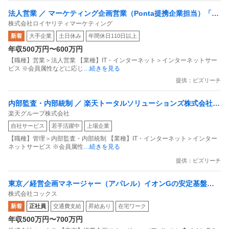
法人営業 ／ マーケティング企画営業（Ponta提携企業担当）「国
株式会社ロイヤリティマーケティング
内最大級の共通ポイントサービスを展開／無駄のない消費社会を
新着
大手企業
土日休み
年間休日110日以上
目指すデータマーケティングカンパニー」
年収500万円〜600万円
【職種】営業＞法人営業 【業種】IT・インターネット＞インターネットサー
ビス ※会員属性などに応じ
…続きを見る
提供：ビズリーチ
内部監査・内部統制 ／ 楽天トータルソリューションズ株式会社
楽天グループ株式会社
戦略事業コンプライアンス支援部 業務統制支援課：ショップコン
自社サービス
若手活躍中
上場企業
プライアンス推進担当（SBCSD）
【職種】管理＞内部監査・内部統制 【業種】IT・インターネット＞インター
ネットサービス ※会員属性
…続きを見る
提供：ビズリーチ
東京／経営企画マネージャー（アパレル）イオンGの安定基盤／
株式会社コックス
面接1回／即入社歓迎
新着
正社員
交通費支給
昇給あり
在宅ワーク
年収500万円〜700万円