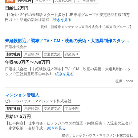
新着
契約社員
未経験OK
交通費支給
ミドル活躍中
日給1.2万円
【40代・50代の未経験スタート多数】JR東海グループの安定感◎月収25万
円以上！話題の新幹線清掃
…続きを見る
提供：新幹線メンテナンス東海株式会社【JR東海グループ】
未経験歓迎／調布／TV・CM・映画の美術・大道具制作スタッフ
日活株式会社
正社員登用率年休125・フレックス
契約社員
未経験OK
交通費支給
昇給あり
年収400万円〜760万円
日活株式会社 【未経験歓迎／調布】TV・CM・映画の美術・大道具制作スタ
ッフ◇正社員登用率◎年休1
…続きを見る
提供：doda
マンション管理人
ビレッジハウス・マネジメント株式会社
契約社員
未経験OK
交通費支給
学歴不問
月給17.5万円
【仕事内容】 仕事内容・ビレッジハウスの巡回・内覧業務 ・入退去の立会い
・家賃収納 ・書類作成
…続きを見る
提供：ビレッジハウス・マネジメント株式会社