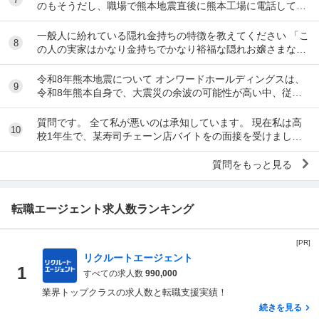
のもそうだし、職場で熊本地震直後に熊本工場に電話して
「うるさい！今それどころじゃないんだよ！」...
一般人に紛れている隠れ金持ちの特徴を教えてください 「こ
8
の人の実家はかなり金持ちでかなり裕福な隠れお嬢さまなん
だな」とわかる特徴を教えてください 私の...
令和8年熊本地震について オンワードホールディングスは、
9
令和8年熊本自身で、大震災の余波の可能性が高い中、従業
員に売上金の確保（金庫への預け入れ）を優先さ...
質問です。 全て私が悪いのは承知しています。 現在私は高
10
校1年生で、某寿司チェーン店バイトをの面接を受けまし
た。面接をし、その場で採用をもらいました。そし...
質問をもっと見る
転職エージェント求人数ランキング
[PR]
リクルートエージェント
1
すべての求人数
990,000
業界トップクラスの求人数と転職支援実績！
続きを見る