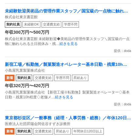
未経験歓迎美術品の管理作業スタッフ／国宝級の一点物に触れら
株式会社東京書芸館
れる／土日祝休み・残業15h以内
契約社員
未経験OK
交通費支給
学歴不問
年収300万円〜500万円
株式会社東京書芸館 未経験歓迎◆美術品の管理作業スタッフ＼国宝級の一点
物に触れられる土日祝休み・残
…続きを見る
提供：doda
新宿工場／転勤無／製菓製造オペレーター基本日勤・残業10h程
小島屋乳業製菓株式会社
度老舗メーカー
新着
契約社員
交通費支給
学歴不問
昇給あり
年収320万円〜420万円
小島屋乳業製菓株式会社 【新宿工場※転勤無】製菓製造オペレーター◇基本
日勤・残業10h程度◇老舗メ
…続きを見る
提供：doda
東京都杉並区／一般事務（経理・人事労務・総務）／年休120日／
医療法人社団昇陽会阿佐谷すずき診療所
土日祝休み／月残業平均10時間
新着
契約社員
交通費支給
昇給あり
年間休日120日以上