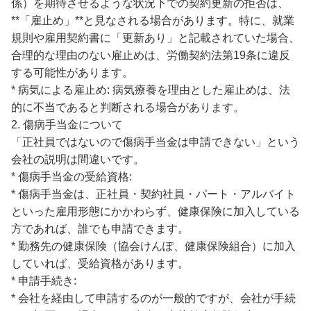
係）を期待させるような状況下での契約更新の拒否は、
**「雇止め」**と見なされる場合があります。特に、就業
規則や雇用契約書に「更新あり」と記載されていた場合、
合理的な理由のない雇止めは、労働契約法第19条に違反
する可能性があります。
* 病気による雇止め: 病気療養を理由とした雇止めは、法
的に不当であると判断される場合があります。
2. 傷病手当金について
「正社員ではないので傷病手当金は申請できない」という
会社の説明は間違いです。
* 傷病手当金の受給資格:
* 傷病手当金は、正社員・契約社員・パート・アルバイト
といった雇用形態にかかわらず、健康保険に加入している
方であれば、誰でも申請できます。
* 勤務先の健康保険（協会けんぽ、健康保険組合）に加入
していれば、受給資格があります。
* 申請手続き:
* 会社を経由して申請するのが一般的ですが、会社が手続