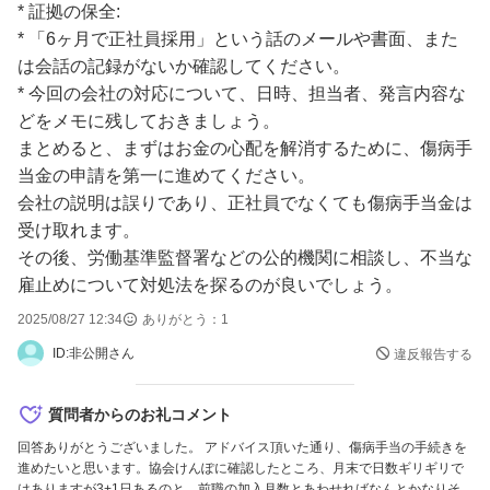
* 証拠の保全:
* 「6ヶ月で正社員採用」という話のメールや書面、また
は会話の記録がないか確認してください。
* 今回の会社の対応について、日時、担当者、発言内容な
どをメモに残しておきましょう。
まとめると、まずはお金の心配を解消するために、傷病手
当金の申請を第一に進めてください。
会社の説明は誤りであり、正社員でなくても傷病手当金は
受け取れます。
その後、労働基準監督署などの公的機関に相談し、不当な
雇止めについて対処法を探るのが良いでしょう。
2025/08/27 12:34
ありがとう：
1
ID:非公開さん
違反報告する
質問者からのお礼コメント
回答ありがとうございました。 アドバイス頂いた通り、傷病手当の手続きを
進めたいと思います。協会けんぽに確認したところ、月末で日数ギリギリで
はありますが3+1日あるのと、前職の加入月数とあわせればなんとかなりそ