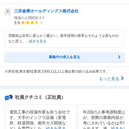
三井倉庫ホールディングス株式会社
5
職場の人間関係
4.3
3.9
雰囲気は非常に柔らかく暖かい。新卒採用の基準もそのような形なのか
なと思う。
…続きを見る
募集中の求人を見る
※所在地:東京都/従業員:1000人以上/上場企業の絞り込み結果です。
もっと見る
社員クチコミ
（正社員）
電気工事の現場作業を担う会社で
年2回の人事考課制度は
す。大手のインフラ設備（変電
が、実際の業務内容がど
所、鉄道関係、都市ガス関係な
考にされているかは不明
ど）を専門とした
…
続きを見る
られます。過
…
続きを見