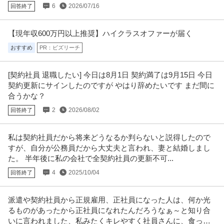
てもらい働いて3年目です。
6
2026/07/16
回答終了
【現年収600万円以上推奨】ハイクラスオファーが届く
おすすめ
PR：ビズリーチ
[契約社員 退職したい] 今日は8月1日 契約満了は9月15日 今日
契約更新にサインしたのですが やはり辞めたいです まだ間に
合うかな？
2
2026/08/02
回答終了
私は契約社員だから将来どうなるか判らないと説得したので
すが、自分が公務員だから大丈夫と言われ、妻と結婚しまし
た。 半年後に私の会社で全契約社員の更新不可...
4
2025/10/04
回答終了
派遣や契約社員から正規雇用、正社員になった人は、何か光
るものがあったから正社員になれたんだろうなぁ～と知り合
いに言われました、私みたくキレやすく社員さんに、食って