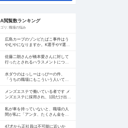
&A閲覧数ランキング
ゴリ:
職場の悩み
広島カープのゾンビたばこ事件はう
やむやになりますか。K選手やY選手
は名前が上がってしましたよね。
佐藤二朗さんが橋本愛さんに対して
行ったとされるハラスメントについ
て、佐藤二朗さんを擁護する意見が
多いですよね。 これは極端に言え
水ダウのはっしーはっぴーの件、
ば、 「ハラスメントでは...
「うちの職場にもこういう人いて笑
えない」っていう共感のポストがツ
イッターやyoutubeのコメント欄に多
メンズエステで働いている者です メ
すぎてそっちに驚いて...
ンズエステに採用され、1回だけ出勤
したのですが、研修（店長が担当）
の際や出勤時に「元々デリをやって
私が車を持っていないと、職場の人
いたなら」という理由で...
間が私に「アンタ、たくさん金を持
っているのだから車を買えよ。」と
言って来ます。 でも なんで しんどい
47才から正社員は不可能に近いか