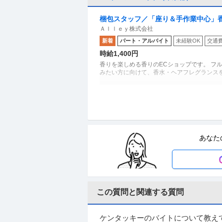
梱包スタッフ／「座り＆手作業中心」香水s
Ａｌｌｅｙ株式会社
からOK
新着
パート・アルバイト
未経験OK
交通
時給1,400円
香りを楽しめる香りのECショップです。 フ
みたい方に向けて、香水・ヘアフレグランス
セキュリティスタッフ
株式会社シンコー警備保障 川口
新着
パート・アルバイト
未経験OK
交通
あなた
日給3万円
《警備Staff》短期OK！シフト自由★働き
この質問と関連する質問
仕分け
株式会社フルキャスト東京支社/EA0401G-AY
パート・アルバイト
未経験OK
交通費支給
ケンタッキーのバイトについて教え