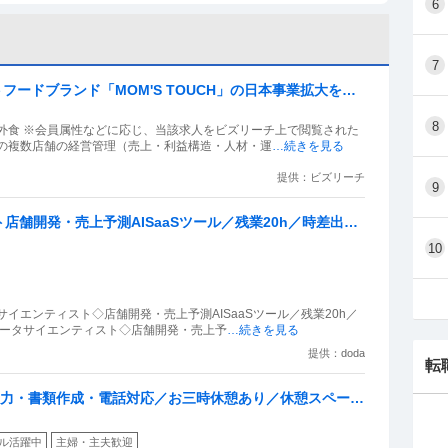
6
7
フードブランド「MOM'S TOUCH」の日本事業拡大を担
8
外食 ※会員属性などに応じ、当該求人をビズリーチ上で閲覧された
アの複数店舗の経営管理（売上・利益構造・人材・運
…続きを見る
提供：ビズリーチ
9
舗開発・売上予測AISaaSツール／残業20h／時差出勤
10
イエンティスト◇店舗開発・売上予測AISaaSツール／残業20h／
データサイエンティスト◇店舗開発・売上予
…続きを見る
提供：doda
転
l入力・書類作成・電話対応／お三時休憩あり／休憩スペース
ル活躍中
主婦・主夫歓迎