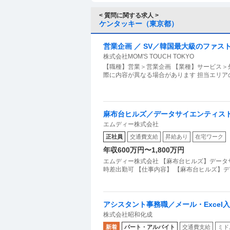
< 質問に関する求人 >
ケンタッキー（東京都）
営業企画 ／ SV／韓国最大級のファスト
株式会社MOM'S TOUCH TOKYO
う中核ポジション
【職種】営業＞営業企画 【業種】サービス＞
際に内容が異なる場合があります 担当エリ
麻布台ヒルズ／データサイエンティスト店
エムディー株式会社
可
正社員
交通費支給
昇給あり
在宅ワーク
年収600万円〜1,800万円
エムディー株式会社 【麻布台ヒルズ】データサ
時差出勤可 【仕事内容】 【麻布台ヒルズ】
アシスタント事務職／メール・Exce
株式会社昭和化成
あり／正社員登用あり／週４日～可
新着
パート・アルバイト
交通費支給
ミド