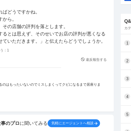
ればどうですかね。
すから。
Q
、その店舗の評判を落とします。
カテ
するとは思えず、そのせいでお店の評判が悪くなる
せていただきます。」と伝えたらどうでしょうか。
1
う：
1
違反報告する
2
3
めるのはもったいないのでミスしまくってクビになるまで居座りま
4
5
仕事のプロ
に聞いてみる
気軽にエージェントへ相談