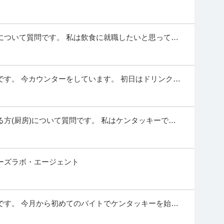
す。 身長が144cmと低めなので...
ッキング ・シール貼り／仕分け ・アパレル商品の倉庫作業 ・おまけ
 ・コールセンター業務 ⇒単純作業が中心な
…続きを見る
について質問です。 私は飲食に就職したいと思ってる
提供：イーアイデム
遠い国道沿いのケンタッキーフライドチキ...
ル！週1・3h～OK！／らあめん花月嵐 デックス東京ビー
す。 今カウンターをしています。 初日はドリンクの
費支給
学歴不問
えました。しかし他がわからず、ただド...
すすめポイント！ ―――――――――――――― ・らあめん花月嵐
K！ ・週1・3h～OK！ ・都合に合わ
…続きを見る
方(厨房)について質問です。 私はケンタッキーでア
提供：エンゲージ
初の2ヶ月はカウンターを教わり、厨房...
り沢山／自由シフト制！週払いもOK／毎週水曜日がお給
島(イベント-2)エリア/A3203200113
RLから面接日時を選んでね交通費全額支給なので遠方の方
ーズラボ・エージェント
費支給
学歴不問
フ
未経験スタート9割以上で 始めやすい＆続けやすい♪ 今月は特に採
今がチャンス！ ▼………＊…………… ≫
…続きを見る
です。 今月から初めてのバイトでケンタッキーを始め
、まだ初めてと言うことでキッチンを割り...
提供：ヒバライドットコム