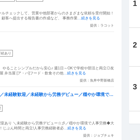
1
メールチェックして、営業や他部署からのさまざまな依頼を受付開始！
、顧客へ提出する報告書の作成など、 事務作業
…続きを見る
提供：ラコット
2
昇給あり
 やることシンプルだから安心♪ 週1日～OKで学校や部活と両立◎友
 弁当屋 [ア・パ]フード・飲食その他
…続きを見る
提供：魚丼中野新橋店
3
し／未経験歓迎／未経験から労務デビュー／穏やか環境で人
煙
休憩室あり ＼未経験から労務デビュー☆彡／穏やか環境で人事労務◆大
K！じぶん時間と両立!人事労務経験者必
…続きを見る
提供：ジョブチェキ