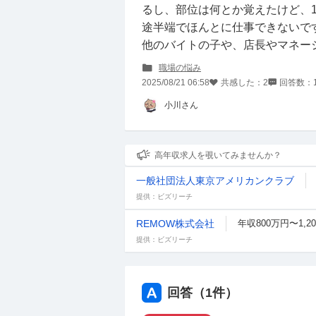
るし、部位は何とか覚えたけど、
途半端でほんとに仕事できないで
他のバイトの子や、店長やマネー
職場の悩み
2025/08/21 06:58
共感した：
2
回答数：
小川さん
高年収求人を覗いてみませんか？
一般社団法人東京アメリカンクラブ
提供：ビズリーチ
REMOW株式会社
年収800万円〜1,2
提供：ビズリーチ
回答（
1
件）