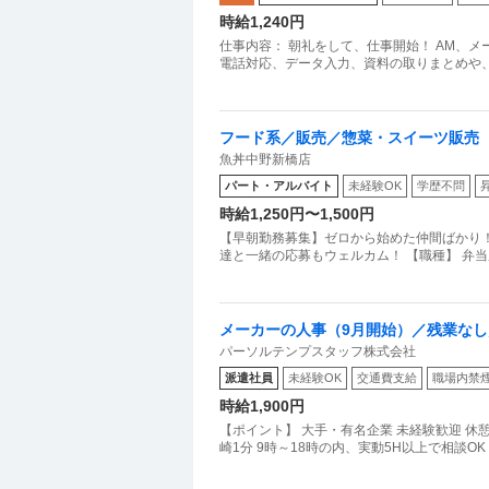
時給1,240円
仕事内容： 朝礼をして、仕事開始！ AM、
電話対応、データ入力、資料の取りまとめや
フード系／販売／惣菜・スイーツ販売
魚丼中野新橋店
パート・アルバイト
未経験OK
学歴不問
時給1,250円〜1,500円
【早朝勤務募集】ゼロから始めた仲間ばかり！
達と一緒の応募もウェルカム！ 【職種】 弁当屋
メーカーの人事（9月開始）／残業な
パーソルテンプスタッフ株式会社
事労務大崎1分
派遣社員
未経験OK
交通費支給
職場内禁
時給1,900円
【ポイント】 大手・有名企業 未経験歓迎 
崎1分 9時～18時の内、実動5H以上で相談O