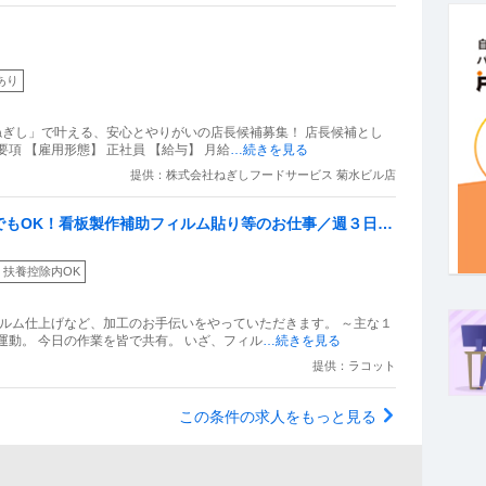
あり
ねぎし」で叶える、安心とやりがいの店長候補募集！ 店長候補とし
て、店舗マネジメントをお任せします！ 募集要項 【雇用形態】 正社員 【給与】 月給
…続きを見る
提供：株式会社ねぎしフードサービス 菊水ビル店
でもOK！看板製作補助フィルム貼り等のお仕事／週３日O
扶養控除内OK
ィルム仕上げなど、加工のお手伝いをやっていただきます。 ～主な１
運動。 今日の作業を皆で共有。 いざ、フィル
…続きを見る
提供：ラコット
この条件の求人をもっと見る