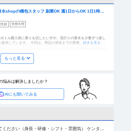
hopの梱包スタッフ 副業OK 週1日からOK 1日1時間
費支給
学歴不問
ルボトル購入前に香りを試したい方や、流行りの香水を少量ずつ楽し
を提供しています。 今回は、商品の発送までの業務
…続きを見る
提供：エンゲージ
もっと見る
費支給
主婦・主夫歓迎
の悩みは
解決しましたか？
やすさ保証します！ 週0～6日まで、ライフスタイルに合わせて勤務可
AIにも聞いてみる
能！｢今月金欠でピンチ｣という方も働いた分は即現金Get 募集要項 【雇用形態
…続きを見る
提供：株式会社シンコー警備保障 川口
昇給あり
てください（身長・研修・シフト・雰囲気） ケンタッ