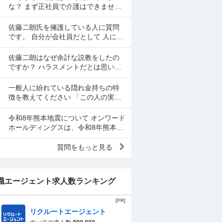
思いをして働いた金で...
な？ まず正社員で介護はできませ
ん。 警備員は難しいです。できませ
ん。 運送会社の運転手は無理です。
佐藤二朗氏を擁護している人に質問
できません 過去にうつ...
です。 自分が会社員だとして 人に言
いたくない事情（病気や家族の事情
など）があり、上司や総務等に相談
佐藤二朗はなぜ余計な説教をしたの
した結果、仕事内容を...
ですか？ ハラスメントだとは思いま
せん。何でもかんでもハラスメント
という最近の風潮に反対です。た
一般人に紛れている隠れ金持ちの特
だ、橋本愛からすれば良い気...
徴を教えてください 「この人の実家
はかなり金持ちでかなり裕福な隠れ
お嬢さまなんだな」とわかる特徴を
令和8年熊本地震について オンワード
教えてください 私の...
ホールディングスは、令和8年熊本自
身で、大震災の余波の可能性が高い
中、従業員に売上金の確保（金庫へ
質問をもっと見る
の預け入れ）を優先さ...
職エージェント求人数ランキング
[PR]
リクルートエージェント