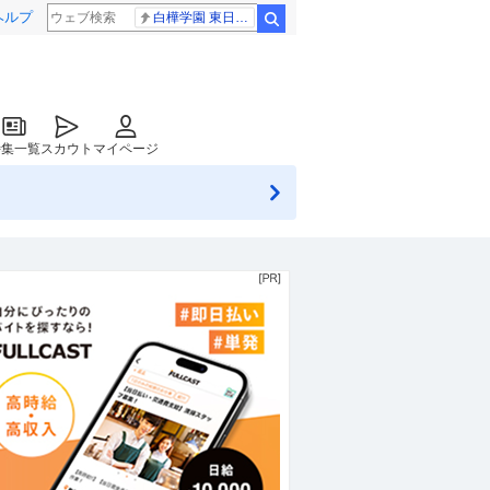
ヘルプ
白樺学園 東日大昌平
検索
特集一覧
スカウト
マイページ