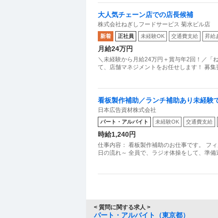
大人気チェーン店での店長候補
株式会社ねぎしフードサービス 菊水ビル店
新着
正社員
未経験OK
交通費支給
昇給
月給24万円
＼未経験から月給24万円＋賞与年2回！／「
看板製作補助／ランチ補助あり未経験
日本広告資材株式会社
K（週20時間以内勤務）
パート・アルバイト
未経験OK
交通費支給
時給1,240円
仕事内容： 看板製作補助のお仕事です。 フ
日の流れ～ 全員で、ラジオ体操をして、準備
< 質問に関する求人 >
パート・アルバイト（東京都）