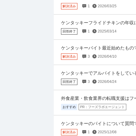
時給1,600円〜1,800円
キーでアルバイトを考えている短大生で
1
2026/03/25
解決済み
＼人気のお仕事いろいろ／ ・商品の検品／ピ
付けなどのカンタン作業 ・イベントスタッフ
ケンタッキーフライドチキンの年収
学生です。 同級生が千葉市の駅から
1
2025/03/14
回答終了
ホールスタッフ／人気ラーメン店 ホー
グロービート・ジャパン株式会社
チ店
ケンタッキーバイト最近始めたもので
新着
パート・アルバイト
未経験OK
交通
入れた方とチキンの部位の種類だけ覚
3
2026/04/10
月給24万円
解決済み
―――――――――――――― この仕事のお
など 有名ブランド企業！ ・未経験、初バイトO
ケンタッキーでアルバイトをしている
ルバイトを初めて5ヶ月経ちます。最
3
2026/04/24
回答終了
警備員 大人気／夏のイベント案件も盛
シンテイ警備株式会社 松戸支社 北千住・竹ノ塚・梅
料日最短翌日面接OK！応募後に届くU
外食産業・飲食業界の転職支援はフ
新着
パート・アルバイト
未経験OK
交通
も問題なし！未経験歓迎 ／ 警備スタッ
おすすめ
PR：フーズラボエージェント
日給1万円〜1.1万円
【仕事内容】 ＊……＊……＊……＊… 弊社は
用枠UP中！お待ちしてます！ 日給UPをした
ケンタッキーのバイトについて質問
ました。僕はホールを希望しましたが
1
2025/12/08
解決済み