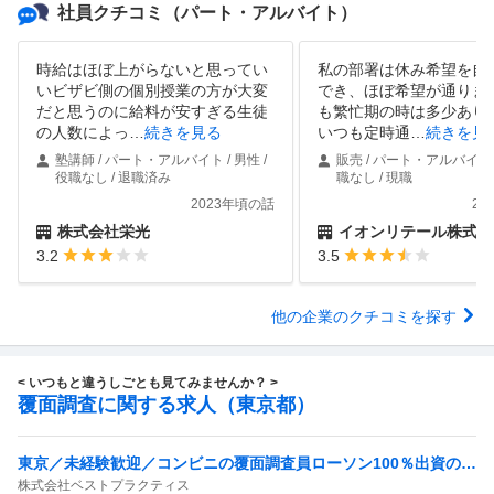
社員クチコミ
（パート・アルバイト）
時給はほぼ上がらないと思ってい
私の部署は休み希望を自
いビザビ側の個別授業の方が大変
でき、ほぼ希望が通りま
だと思うのに給料が安すぎる生徒
も繁忙期の時は多少あり
の人数によっ
…
続きを見る
いつも定時通
…
続きを見
塾講師 / パート・アルバイト / 男性 /
販売 / パート・アルバイト /
役職なし / 退職済み
職なし / 現職
2023年頃の話
20
株式会社栄光
イオンリテール株式会
3.2
3.5
他の企業のクチコミを探す
< いつもと違うしごとも見てみませんか？ >
覆面調査に関する求人（東京都）
東京／未経験歓迎／コンビニの覆面調査員ローソン100％出資の安
株式会社ベストプラクティス
定基盤／月５日在宅／残業月10時間