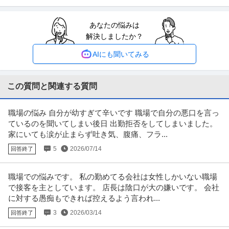
提供：doda
あなたの悩みは
経理（財務会計） ／ 経理／土日祝休み／服装自由／賞与4か月分
解決しましたか？
株式会社林電子
／平均年齢30代／残業月10時間
正社員
交通費支給
昇給あり
在宅ワーク
AIにも聞いてみる
年収300万円〜500万円
【職種】管理＞経理（財務会計） 【業種】IT・インターネット＞ソフトウエ
ア ※会員属性などに応じ、
…続きを見る
この質問と関連する質問
提供：ビズリーチ
職場の悩み 自分が幼すぎて辛いです 職場で自分の悪口を言っ
法務・コンプライアンス ／ 「測量士・測量士補・測量助手」最新
ているのを聞いてしまい後日 出勤拒否をしてしまいました。
ひかり司法書士法人
ドローン・3Dレーザースキャナーを駆使する先進的測量技術者／
家にいても涙が止まらず吐き気、腹痛、フラ...
正社員
土日休み
高収入
完全週休2日制
創業90年の強固なグループ基盤／京都・丸太町駅徒歩1分／完全週
5
2026/07/14
回答終了
年収800万円〜1,000万円
休2日（土日祝）
【職種】管理＞法務・コンプライアンス 【業種】士業＞その他 ※会員属性な
どに応じ、当該求人をビズリ
…続きを見る
職場での悩みです。 私の勤めてる会社は女性しかいない職場
提供：ビズリーチ
で接客を主としています。 店長は陰口が大の嫌いです。 会社
に対する愚痴もできれば控えるよう言われ...
サビ管 研修修了証必須／サービス管理責任者／土日祝休み／就労
3
2026/03/14
回答終了
株式会社Kaien/Kaien秋葉原
移行・定着支援