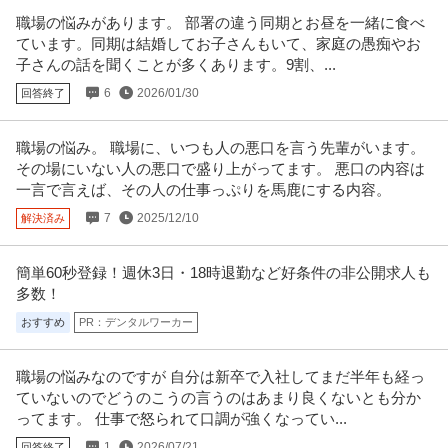
正社員
交通費支給
昇給あり
土日休み
職場の悩みがあります。 部署の違う同期とお昼を一緒に食べ
月給31.8万円〜38.9万円
ています。同期は結婚してお子さんもいて、家庭の愚痴やお
就労移行支援事業所にてサービス管理責任者の募集です＠千代田区 【業務内
子さんの話を聞くことが多くあります。9割、...
容】 就労移行支援事業所にお
…続きを見る
提供：ケア人材バンク
6
2026/01/30
回答終了
経理事務スタッフ／経理経験必須／土日祝休み／年間休日125日／
職場の悩み。 職場に、いつも人の悪口を言う先輩がいます。
有限会社石田電機
残業ほぼなし
その場にいない人の悪口で盛り上がってます。 悪口の内容は
新着
正社員
交通費支給
学歴不問
昇給あり
一言で言えば、その人の仕事っぷりを馬鹿にする内容。
月給25万円〜35万円
7
2025/12/10
解決済み
仕事内容：＼経理経験を活かして、安定企業で長く働きませんか？／ 創業40
年以上の電気設備工事会社で
…続きを見る
提供：有限会社石田電機
簡単60秒登録！週休3日・18時退勤など好条件の非公開求人も
多数！
社会福祉士 資格必須／医療ソーシャルワーカー／土日祝休み／M
おすすめ
PR：デンタルワーカー
医療法人社団真清の会/南多摩クリニック
SW／病院
正社員
交通費支給
昇給あり
土日休み
職場の悩みなのですが 自分は新卒で入社してまだ半年も経っ
月給20万円〜30万円
ていないのでどうのこうの言うのはあまり良くないとも分か
＜土曜日・日曜日・祝日休み＞整形外科・内科・訪問診療クリニックにて訪
問診療相談員のお仕事です＠町田
…続きを見る
ってます。 仕事で怒られて口調が強くなってい...
提供：ケア人材バンク
1
2026/07/21
回答終了