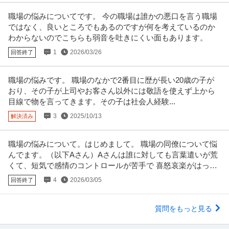
職場の悩みについてです。 今の職場は誰かの悪口を言う職場
ではなく、良いところでもあるのですが何を考えているのか
わからないのでこちらも弱音を吐きにくい面もあります。
1
2026/03/26
回答終了
職場の悩みです。 職場のなかで2番目に歴が長い20歳の子が
おり、その子が上司やお客さん以外には敬語を使えず上から
目線で物を言ってきます。その子は社会人経験...
3
2025/10/13
解決済み
職場の悩みについて。はじめまして。 職場の同僚について悩
んでます。（以下Aさん）Aさんは誰に対しても言葉遣いが荒
くて、短気で感情のコントロールが苦手で 喜怒哀楽がはっき
りと顔に出て、誰かが
4
2026/03/05
回答終了
質問をもっと見る