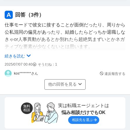
こんなことを言っては失礼ですが、
うちの会社でそこまで気を遣ってくれる男性は
回答（
3
件）
ほぼおらず、、笑
仕事モードで彼女に接することが面倒だったり、周りから
ちょっと怖い部分もあるけど
公私混同の偏見があったり、結婚したらどっちか退職しな
優しい人だなと感じております。
きゃor人事異動があるとか別れたら超絶気まずいとかネガ
ティブな要素が少なくないとは思います。
一つだけ気になっているのは
なのでわざわざ選んで同じ職場の人と恋愛しようとはしな
続きを読む
飲み会の席で社内恋愛の話になった時
いんだと思います。
2025/07/07 00:40
そうだね：
1
ちょっとな、って感じの反応してたことです。
とはいえ好きになってしまったら仕方ない、というか、前
他の男性みたいに全力で拒否はしてませんでしたがあまり
kos********さん
違反報告する
述デメリットを凌駕する魅力があれば社内だろうがお構い
良くも思っていなそうでした。
なく全然付き合うと思います。
他の回答を見る
男性の皆さんから見てやはり社内恋愛は
あまりしたくないものでしょうか？
実は転職エージェントは
無料
相談
悩み相談だけでもOK
また男女問わず社内恋愛に後ろ向きだったけど
相談先を選ぶ
結論社内恋愛になった人等いらっしゃれば