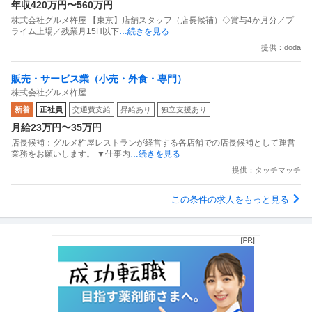
年収420万円〜560万円
株式会社グルメ杵屋 【東京】店舗スタッフ（店長候補）◇賞与4か月分／プ
ライム上場／残業月15H以下
…続きを見る
提供：doda
販売・サービス業（小売・外食・専門）
株式会社グルメ杵屋
新着
正社員
交通費支給
昇給あり
独立支援あり
月給23万円〜35万円
店長候補：グルメ杵屋レストランが経営する各店舗での店長候補として運営
業務をお願いします。 ▼仕事内
…続きを見る
提供：タッチマッチ
この条件の求人をもっと見る