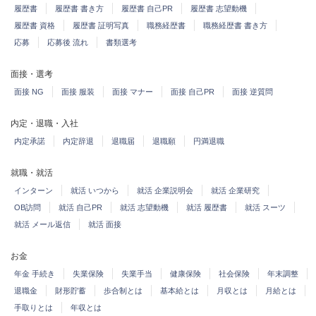
履歴書
履歴書 書き方
履歴書 自己PR
履歴書 志望動機
履歴書 資格
履歴書 証明写真
職務経歴書
職務経歴書 書き方
応募
応募後 流れ
書類選考
面接・選考
面接 NG
面接 服装
面接 マナー
面接 自己PR
面接 逆質問
内定・退職・入社
内定承諾
内定辞退
退職届
退職願
円満退職
就職・就活
インターン
就活 いつから
就活 企業説明会
就活 企業研究
OB訪問
就活 自己PR
就活 志望動機
就活 履歴書
就活 スーツ
就活 メール返信
就活 面接
お金
年金 手続き
失業保険
失業手当
健康保険
社会保険
年末調整
退職金
財形貯蓄
歩合制とは
基本給とは
月収とは
月給とは
手取りとは
年収とは