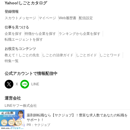
Yahoo!しごとカタログ
登録情報
スカウトメッセージ
マイページ
Web履歴書
配信設定
仕事を見つける
企業を探す
特徴から企業を探す
ランキングから企業を探す
転職エージェントを探す
お役立ちコンテンツ
教えて！しごとの先生
しごとの法律ガイド
しごとガイド
しごとワード
特集一覧
公式アカウントで情報配信中
X
LINE
運営会社
LINEヤフー株式会社
当社は、クチコミの内容およびこれを利用した結果について、何ら保証するもので
薬剤師転職なら【ヤクジョブ】！豊富な求人数であなたの転職を
はなく、一切の責任を負いません。
サポート！
PR：
ヤクジョブ
転職・就職で人気の企業