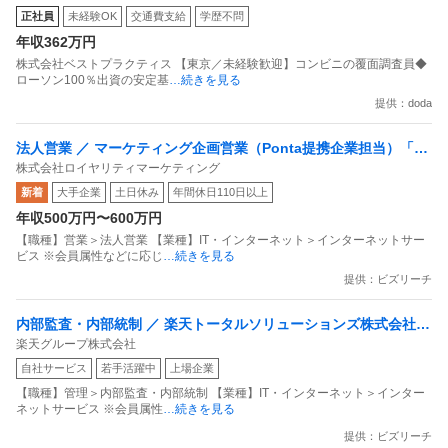
正社員
未経験OK
交通費支給
学歴不問
年収362万円
株式会社ベストプラクティス 【東京／未経験歓迎】コンビニの覆面調査員◆
ローソン100％出資の安定基
…続きを見る
提供：doda
法人営業 ／ マーケティング企画営業（Ponta提携企業担当）「国
株式会社ロイヤリティマーケティング
内最大級の共通ポイントサービスを展開／無駄のない消費社会を
新着
大手企業
土日休み
年間休日110日以上
目指すデータマーケティングカンパニー」
年収500万円〜600万円
【職種】営業＞法人営業 【業種】IT・インターネット＞インターネットサー
ビス ※会員属性などに応じ
…続きを見る
提供：ビズリーチ
内部監査・内部統制 ／ 楽天トータルソリューションズ株式会社
楽天グループ株式会社
戦略事業コンプライアンス支援部 業務統制支援課：ショップコン
自社サービス
若手活躍中
上場企業
プライアンス推進担当（SBCSD）
【職種】管理＞内部監査・内部統制 【業種】IT・インターネット＞インター
ネットサービス ※会員属性
…続きを見る
提供：ビズリーチ