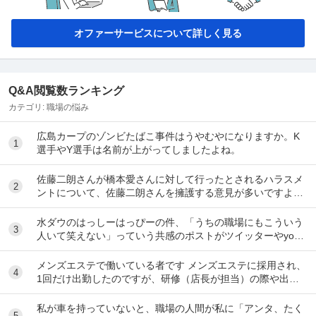
オファーサービスについて詳しく見る
Q&A閲覧数ランキング
カテゴリ:
職場の悩み
広島カープのゾンビたばこ事件はうやむやになりますか。K
1
選手やY選手は名前が上がってしましたよね。
佐藤二朗さんが橋本愛さんに対して行ったとされるハラスメ
2
ントについて、佐藤二朗さんを擁護する意見が多いですよ
ね。 これは極端に言えば、 「ハラスメントでは...
水ダウのはっしーはっぴーの件、「うちの職場にもこういう
3
人いて笑えない」っていう共感のポストがツイッターやyout
ubeのコメント欄に多すぎてそっちに驚いて...
メンズエステで働いている者です メンズエステに採用され、
4
1回だけ出勤したのですが、研修（店長が担当）の際や出勤
時に「元々デリをやっていたなら」という理由で...
私が車を持っていないと、職場の人間が私に「アンタ、たく
5