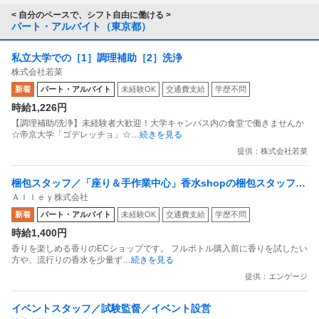
何がきっかけだったか教えて欲しいです。
< 自分のペースで、シフト自由に働ける >
パート・アルバイト（東京都）
あと発展したきっかけ等も、、
私立大学での［1］調理補助［2］洗浄
年齢も部署も違うのでなかなか話をする
株式会社若菜
きっかけもないけど
新着
パート・アルバイト
未経験OK
交通費支給
学歴不問
もう少しお話ししてみたくてモヤモヤしています。
時給1,226円
【調理補助/洗浄】未経験者大歓迎！大学キャンパス内の食堂で働きませんか
☆帝京大学「ゴデレッチョ」☆
…続きを見る
提供：株式会社若菜
梱包スタッフ／「座り＆手作業中心」香水shopの梱包スタッフ
Ａｌｌｅｙ株式会社
副業OK 週1日からOK 1日1時間からOK
新着
パート・アルバイト
未経験OK
交通費支給
学歴不問
時給1,400円
香りを楽しめる香りのECショップです。 フルボトル購入前に香りを試したい
方や、流行りの香水を少量ず
…続きを見る
提供：エンゲージ
イベントスタッフ／試験監督／イベント設営