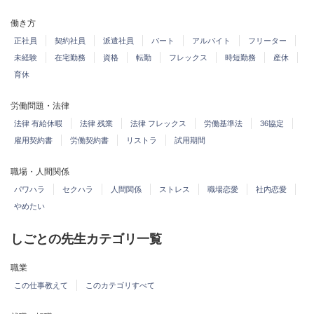
働き方
正社員
契約社員
派遣社員
パート
アルバイト
フリーター
未経験
在宅勤務
資格
転勤
フレックス
時短勤務
産休
育休
労働問題・法律
法律 有給休暇
法律 残業
法律 フレックス
労働基準法
36協定
雇用契約書
労働契約書
リストラ
試用期間
職場・人間関係
パワハラ
セクハラ
人間関係
ストレス
職場恋愛
社内恋愛
やめたい
しごとの先生カテゴリ一覧
職業
この仕事教えて
このカテゴリすべて