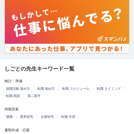
しごとの先生キーワード一覧
検討・準備
就職活動 進め方
転職 進め方
転職 スケジュール
転職 タイミング
転職 相談
第二新卒
情報収集
適職
業界研究
企業研究
転職 年収
書類作成・応募