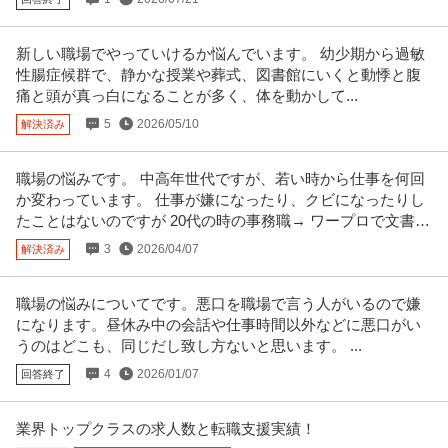
ケアマネジャー／土日祝休み／居宅介護支援事業所（ケアマネー
新しい職場でやっていけるか悩んでいます。 幼少期から過敏
株式会社マロー・サウンズ・カンパニー/ダイバーシティ篠崎
ジャー）
性腸症候群で、静かな授業や葬式、図書館にいくと動悸と腹
正社員
未経験OK
交通費支給
昇給あり
痛と頭が真っ白になることが多く、体を動かして...
月給21.7万円〜33.6万円
5
2026/05/10
解決済み
＜年間休日125日以上＞居宅介護支援事業所にてケアマネジャーの募集です
＠江戸川区 【業務内容】 居
…続きを見る
提供：ケア人材バンク
職場の悩みです。 中高年世代ですが、若い時から仕事を何回
か変わっています。 仕事が嫌になったり、クビになったりし
この条件の求人をもっと見る
たことはないのですが 20代の時の事務職→ ワープロで文書作
成を主にしていたが
3
2026/04/07
解決済み
職場の悩みについてです。悪口を職場で言う人がいるので嫌
になります。昼休み中の会話や仕事時間以外などに悪口がい
うのはどこも、同じだし致し方ないと思います。 ...
4
2026/01/07
回答終了
業界トップクラスの求人数と転職支援実績！