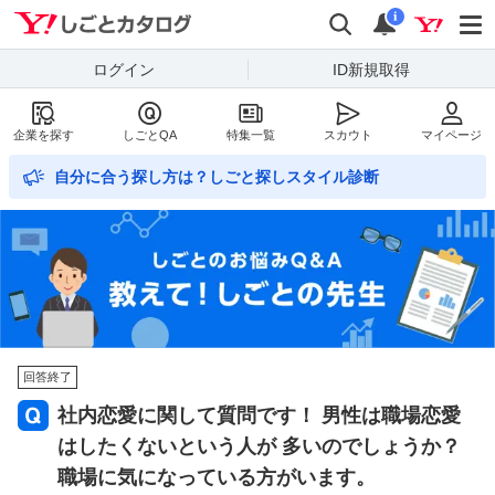
Yahoo!しごとカタログ
検索
通知数
i
ログイン
ID新規取得
企業を探す
しごとQA
特集一覧
スカウト
マイページ
自分に合う探し方は？しごと探しスタイル診断
回答終了
社内恋愛に関して質問です！ 男性は職場恋愛
はしたくないという人が 多いのでしょうか？
職場に気になっている方がいます。