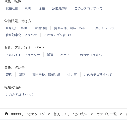
就職、転職
就職活動
転職
退職
公務員試験
このカテゴリすべて
労働問題、働き方
単身赴任、転勤
労働問題
労働条件、給与、残業
失業、リストラ
仕事効率化、ノウハウ
このカテゴリすべて
派遣、アルバイト、パート
アルバイト、フリーター
派遣
パート
このカテゴリすべて
資格、習い事
資格
簿記
専門学校、職業訓練
習い事
このカテゴリすべて
職場の悩み
このカテゴリすべて
Yahoo!しごとカタログ
教えて！しごとの先生
カテゴリ一覧