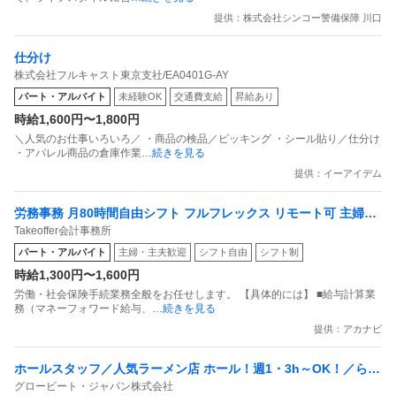
提供：株式会社シンコー警備保障 川口
仕分け
株式会社フルキャスト東京支社/EA0401G-AY
パート・アルバイト
未経験OK
交通費支給
昇給あり
時給1,600円〜1,800円
＼人気のお仕事いろいろ／ ・商品の検品／ピッキング ・シール貼り／仕分け
・アパレル商品の倉庫作業
…続きを見る
提供：イーアイデム
労務事務 月80時間自由シフト フルフレックス リモート可 主婦活
Takeoffer会計事務所
躍中
パート・アルバイト
主婦・主夫歓迎
シフト自由
シフト制
時給1,300円〜1,600円
労働・社会保険手続業務全般をお任せします。 【具体的には】 ■給与計算業
務（マネーフォワード給与、
…続きを見る
提供：アカナビ
ホールスタッフ／人気ラーメン店 ホール！週1・3h～OK！／らあ
グロービート・ジャパン株式会社
めん花月嵐 デックス東京ビーチ店