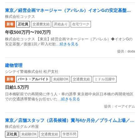
東京／経営企画マネージャー（アパレル）イオンGの安定基盤／
株式会社コックス
面接1回／即入社歓迎
新着
正社員
交通費支給
昇給あり
在宅ワーク
年収500万円〜700万円
株式会社コックス 【東京】経営企画マネージャー（アパレル）◆イオンGの
安定基盤／面接1回／即入社歓
…続きを見る
提供：doda
建物管理
シンテイ警備株式会社 松戸支社
新着
パート・アルバイト
未経験OK
交通費支給
ミドル活躍中
日給1.5万円
日本橋駅前での再開発に伴う人・車の誘導 東京都中央区日本橋の再開発地区
での交通誘導警備をお任せいた
…続きを見る
提供：イーアイデム
東京／店舗スタッフ（店長候補）賞与4か月分／プライム上場／残
株式会社グルメ杵屋
業月15H以下／新店オープン多数
正社員
未経験OK
交通費支給
学歴不問