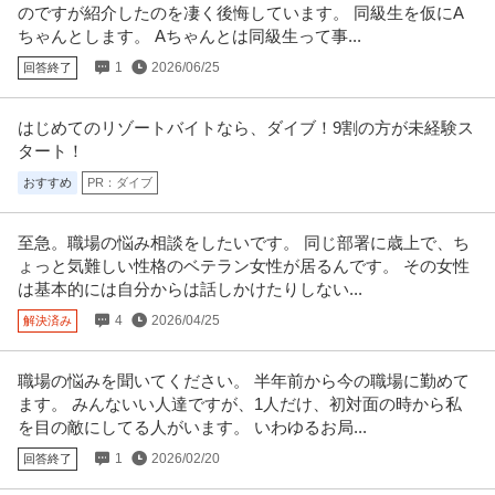
のですが紹介したのを凄く後悔しています。 同級生を仮にA
ちゃんとします。 Aちゃんとは同級生って事...
1
2026/06/25
回答終了
はじめてのリゾートバイトなら、ダイブ！9割の方が未経験ス
タート！
おすすめ
PR：ダイブ
至急。職場の悩み相談をしたいです。 同じ部署に歳上で、ち
ょっと気難しい性格のベテラン女性が居るんです。 その女性
は基本的には自分からは話しかけたりしない...
4
2026/04/25
解決済み
職場の悩みを聞いてください。 半年前から今の職場に勤めて
ます。 みんないい人達ですが、1人だけ、初対面の時から私
を目の敵にしてる人がいます。 いわゆるお局...
1
2026/02/20
回答終了