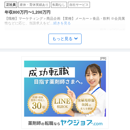
正社員
産休・育休実績あり
転勤なし
自社サービス
ココーン」「アスパラガス」などのロングセラー商品を製造／土
年収800万円〜1,200万円
日祝休み／転勤なし／勤務地日本橋」（株式会社ギンビス）
【職種】マーケティング＞商品企画 【業種】メーカー＞食品・飲料 ※会員属
性などに応じ、当該求人をビ
…続きを見る
提供：ビズリーチ
もっと見る
年収1000万円も可能×土日祝休み／外国人人材紹介の法人営業／
上野グループホールディングス株式会社
マネジメント業務
正社員
交通費支給
土日休み
介護休暇あり
月給47万円〜62.5万円
【年収1000万円も可能×土日祝休み】外国人人材紹介の法人営業｜マネジメ
ント業務 【高収入！稼ぐな
…続きを見る
提供：上野グループホールディングス株式会社
羽田空港／施設保全サポート年休126日／土日祝休／残業10H以下
株式会社スタッド
／内勤9割／安定性が強みの建コン
正社員
交通費支給
昇給あり
ミドル活躍中
年収400万円〜620万円
株式会社スタッド ＜羽田空港＞施設保全サポート◆年休126日／土日祝休／
残業10H以下／内勤9割／
…続きを見る