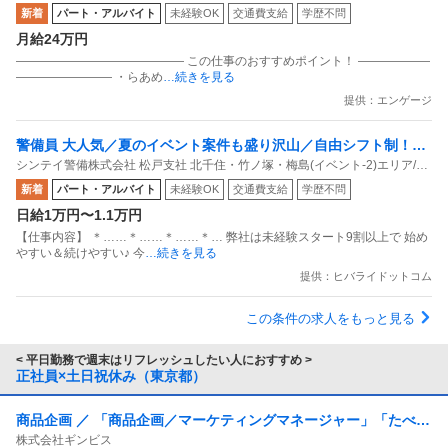
新着
パート・アルバイト
未経験OK
交通費支給
学歴不問
月給24万円
―――――――――――――― この仕事のおすすめポイント！ ――――――
―――――――― ・らあめ
…続きを見る
提供：エンゲージ
警備員 大人気／夏のイベント案件も盛り沢山／自由シフト制！週
シンテイ警備株式会社 松戸支社 北千住・竹ノ塚・梅島(イベント-2)エリア/A3
払いもOK／毎週水曜日がお給料日最短翌日面接OK！応募後に届
203200113
新着
パート・アルバイト
未経験OK
交通費支給
学歴不問
くURLから面接日時を選んでね交通費全額支給なので遠方の方も
日給1万円〜1.1万円
問題なし！未経験歓迎 ／ 警備スタッフ
【仕事内容】 ＊……＊……＊……＊… 弊社は未経験スタート9割以上で 始め
やすい＆続けやすい♪ 今
…続きを見る
提供：ヒバライドットコム
この条件の求人をもっと見る
< 平日勤務で週末はリフレッシュしたい人におすすめ >
正社員×土日祝休み（東京都）
商品企画 ／ 「商品企画／マーケティングマネージャー」「たべっ
株式会社ギンビス
子どうぶつ」でお馴染みのお菓子メーカー ギンビス「「しみチョ