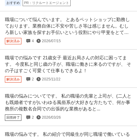
おすすめ
PR：リクルートエージェント
職場について悩んでいます。 とあるペットショップに勤務し
ております。業務自体に不安や苦しさ等は感じません。むし
ろ新しい家族を探すお手伝いという役割にやり甲斐をとても
感じております。
4
2026/07/15
解決済み
職場での悩みです 21歳女子 最近お局さんの対応に困ってま
す。 今度私と同じ歳の子が、職場に働きに来るのですが、 そ
の子はすごく可愛くて仕事もできるよ！
2
2025/11/22
解決済み
職場の悩みについてです。 私の職場の先輩と上司が、(二人と
も既婚者ですが)いわゆる風俗系が大好きな方たちで、何か事
務所の複数名合同での出張的な業務があると...
2
2026/03/26
回答終了
職場の悩みです。 私の紹介で同級生が同じ職場で働いている