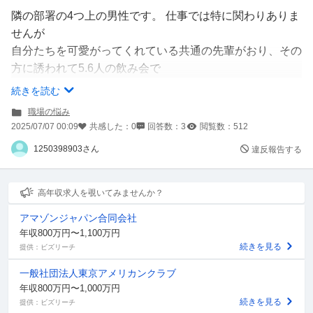
隣の部署の4つ上の男性です。 仕事では特に関わりありま
せんが
自分たちを可愛がってくれている共通の先輩がおり、その
方に誘われて5.6人の飲み会で
何回か一緒になることがありました。
続きを読む
1:1ではあまり喋ったことはありません。
職場の悩み
仕事中は会った時に挨拶するくらいです。
2025/07/07 00:09
共感した：
0
回答数：
3
閲覧数：
512
1250398903さん
違反報告する
飲み会の時、私はそのメンツでは1番年下、女性というの
と性格的な面もあり、
いつも最後まで残って忘れ物や大きく汚したところ等がな
高年収求人を覗いてみませんか？
いかチェックしたり、
アマゾンジャパン合同会社
飲み物の集計や注文をすることが多いです。
年収800万円〜1,100万円
続きを見る
提供：ビズリーチ
その先輩もいつも最後まで残って確認していたり、私が確
一般社団法人東京アメリカンクラブ
認しているのを待っていてくれたり
年収800万円〜1,000万円
しています。
続きを見る
提供：ビズリーチ