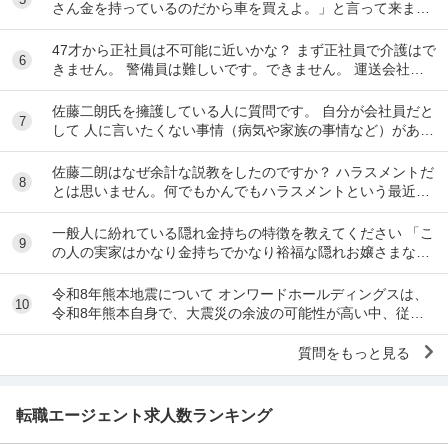
さん金を持っているのだから車を買えよ。」と言って来ま
す。 でも なんで しんどい思いをして働いた金で...
47才から正社員は不可能に近いかな？ まず正社員で介護はで
6
きません。 警備員は難しいです。できません。 運送会社の
運転手は無理です。できません 過去にうつ...
佐藤二朗氏を擁護している人に質問です。 自分が会社員だと
7
して 人に言いたくない事情（病気や家族の事情など）があ
り、上司や総務等に相談した結果、仕事内容を...
佐藤二朗はなぜ余計な説教をしたのですか？ ハラスメントだ
8
とは思いません。何でもかんでもハラスメントという最近の
風潮に反対です。ただ、橋本愛からすれば良い気...
一般人に紛れている隠れ金持ちの特徴を教えてください 「こ
9
の人の実家はかなり金持ちでかなり裕福な隠れお嬢さまなん
だな」とわかる特徴を教えてください 私の...
令和8年熊本地震について オンワードホールディングスは、
10
令和8年熊本自身で、大震災の余波の可能性が高い中、従業
員に売上金の確保（金庫への預け入れ）を優先さ...
質問をもっと見る
転職エージェント求人数ランキング