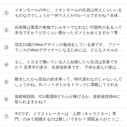
イオンモールの中に、イオンモールの社員は何人くらいいる
1
ものなのでしょうか？何十人とかのレベルですかね？全体の
2、3%くらいですかね？ 地震があった時は、屋...
自衛隊は重度の食物アレルギーでなれない可能性があるって
2
本当ですか？どのくらい重かったダメとかありますか？警
察、海保、消防など他の公安職も同じですか？
現在19歳のWebデザインの勉強をしている者です。 フリー
3
ランスのWebデザイナーになるためには、どんなスキルが必
要なのでしょうか？ figmaはもうある...
もし、トヨタで働いている人と結婚したら生活は安泰です
4
か？ 高専卒の多分、生産技術系です。 子供を産んだ後は、
専業主婦かパートで働きたいです。 トヨタの人と...
断水したから陸自の給水車って。時代遅れなのじゃないんで
5
しょうかね。2Lペットボトルをトラックに満載してそれを一
本づつ配ったら炎熱の中で長い行列をしなくてい...
放射線技師、ICU看護師どちらが稼げるか。放射線技師AIに
6
取られますかね？
中2です。イラストレーターは「人間（キャラクター）専
7
門」のみで就職するのは難しいですか？ 閲覧ありがとうござ
います。中学2年生の女子です。最近学校の課題で...