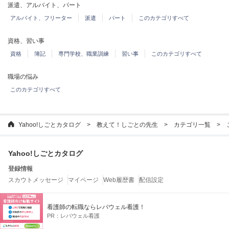
派遣、アルバイト、パート
アルバイト、フリーター
派遣
パート
このカテゴリすべて
資格、習い事
資格
簿記
専門学校、職業訓練
習い事
このカテゴリすべて
職場の悩み
このカテゴリすべて
Yahoo!しごとカタログ
教えて！しごとの先生
カテゴリ一覧
Yahoo!しごとカタログ
登録情報
スカウトメッセージ
マイページ
Web履歴書
配信設定
仕事を見つける
看護師の転職ならレバウェル看護！
企業を探す
特徴から企業を探す
ランキングから企業を探す
PR：
レバウェル看護
転職エージェントを探す