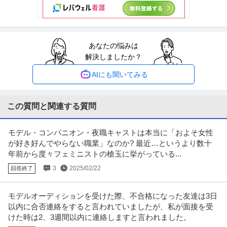
ビス ※会員属性などに応じ
…続きを見る
提供：ビズリーチ
SE（Web・オープン系） ／ 「フルリモート／副業OK」Webアプ
あなたの悩みは
株式会社エミシス
リケーションをリードするフルスタックエンジニア／PM・PL候
解決しましたか？
新着
未経験OK
U・IターンOK
フルリモート
補／120H構想で月40Hを自己研鑽に／常識をHACKし／顧客と共
年収800万円〜1,100万円
創する新しい働き方
AIにも聞いてみる
【職種】IT技術職＞SE（Web・オープン系） 【業種】IT・インターネット＞
SIer ※会員属性
…続きを見る
提供：ビズリーチ
この質問と関連する質問
内部監査・内部統制 ／ 「ISO審査員」2年目以降の平均年収680万
モデル・コンパニオン・夜職キャストは本当に「およそ女性
株式会社GCERTI－JAPAN
／500万の教育投資で一生モノの資格を取得／IT知見を活かせる成
が好き好んでやらない職業」なのか? 最近…というより数十
正社員
U・IターンOK
職場内禁煙
土日休み
長率116％・月残業4h・年休135日
年前から度々フェミニストの槍玉に挙がっている...
年収300万円〜500万円
3
2025/02/22
回答終了
【職種】管理＞内部監査・内部統制 【業種】コンサルティング＞コンサルテ
ィング ※会員属性などに応じ
…続きを見る
提供：ビズリーチ
モデルオーディションを受けた際、不合格になった友達は3日
以内に合否連絡をすると言われていましたが、私が面接を受
法人営業 ／ 「セールスマネージャー」設立4年目で急成長／Relic
けた時は2、3週間以内に連絡しますと言われました。
株式会社Scalehack