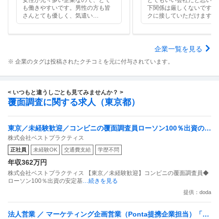
も働きやすいです。男性の方も皆
下関係は厳しくないです。
さんとても優しく、気遣い
…
クに接していただけます。
企業一覧を見る
※ 企業のタグは投稿されたクチコミを元に付与されています。
< いつもと違うしごとも見てみませんか？ >
覆面調査に関する求人（東京都）
東京／未経験歓迎／コンビニの覆面調査員ローソン100％出資の安
株式会社ベストプラクティス
定基盤／月５日在宅／残業月10時間
正社員
未経験OK
交通費支給
学歴不問
年収362万円
株式会社ベストプラクティス 【東京／未経験歓迎】コンビニの覆面調査員◆
ローソン100％出資の安定基
…続きを見る
提供：doda
法人営業 ／ マーケティング企画営業（Ponta提携企業担当）「国