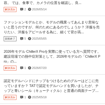
容。 では、食事で、カメラの位置を確認し、良...
提供：ビズリーチ
2
2026/05/14
解決済み
八丁堀／宅建事務スタッフ（重要事項説明書や調査業務等）土日
ＴＲＵＳＴＡＲＴ株式会社
祝休み／副業OK／不動産テック企業
ファッションモデルとか、モデルの職業ってあんまり意味な
正社員
交通費支給
学歴不問
昇給あり
いと思うのですが、何のためにあるのでしょうか？ 洋服を売
年収450万円〜700万円
りたい、洋服をアピールする為に、細くて背が高...
ＴＲＵＳＴＡＲＴ株式会社 【八丁堀】宅建事務スタッフ（重要事項説明書や
5
2025/05/05
調査業務等）◆土日祝休み／副
回答終了
…続きを見る
提供：doda
2026年モデル ChillerX Proを実際に使っている方へ質問です。
この条件の求人をもっと見る
建設現場での熱中症対策として、2026年モデルの「ChillerX P
ro」の...
1
2026/07/20
解決済み
認定モデルハンドにチップをつけるためのグルーはどこに売
っていますか？ TATで認定モデルハンドを買いましたが、チ
ップと青いシール（キューティクル）と普通の両面テープし
か入っていませんでした。
1
2025/05/18
解決済み