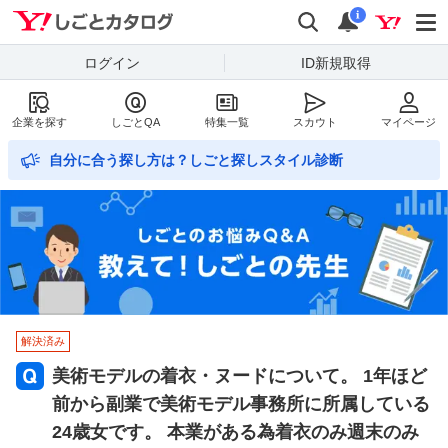
Yahoo!しごとカタログ
検索
通知数
i
ログイン
ID新規取得
企業を探す
しごとQA
特集一覧
スカウト
マイページ
自分に合う探し方は？しごと探しスタイル診断
解決済み
美術モデルの着衣・ヌードについて。 1年ほど
前から副業で美術モデル事務所に所属している
24歳女です。 本業がある為着衣のみ週末のみ