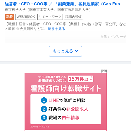
経営者・CEO・COO等 ／ 「副業兼業」客員起業家（Gap Fund
東京科学大学（旧東京工業大学、旧東京医科歯科大学）
Programに採択選抜された研究者の事業化推進チームで創業に向
新着
WEB面接OK
リモートワーク
職場内禁煙
けた経営パートナー）
【職種】経営＞経営者・CEO・COO等 【業種】その他（教育・官公庁）など
＞教育 ※会員属性などに
…続きを見る
提供：ビズリーチ
在宅可／品質管理（食品）世界トップクラスのベビー用品メーカ
もっと見る
ピジョン株式会社
ー東証プライム上場
新着
正社員
交通費支給
学歴不問
昇給あり
年収603万円〜651万円
ピジョン株式会社 【在宅可】品質管理（食品）◆世界トップクラスのベビー
用品メーカー◆東証プライム上
…続きを見る
提供：doda
法人営業 ／ 「エンタープライズ営業責任者／年収1500万円以
Rimo合同会社
上」1社1億円規模の大手企業開拓の戦略設計から担うAI議事録Sa
新着
残業月20時間以内
リモートワーク
職場内禁煙
aS×エンプラ事業立ち上げリモート・フルフレックス・副業OK
年収1,500万円〜2,200万円
【職種】営業＞法人営業 【業種】IT・インターネット＞インターネットサー