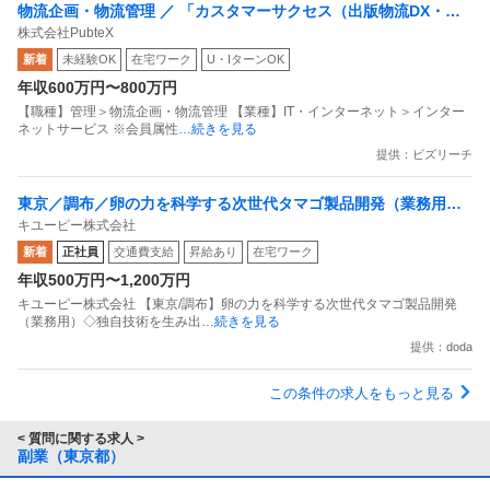
物流企画・物流管理 ／ 「カスタマーサクセス（出版物流DX・サ
株式会社PubteX
ービス導入支援）」100年に一度の出版業界大改革への挑戦
新着
未経験OK
在宅ワーク
U・IターンOK
年収600万円〜800万円
【職種】管理＞物流企画・物流管理 【業種】IT・インターネット＞インター
ネットサービス ※会員属性
…続きを見る
提供：ビズリーチ
東京／調布／卵の力を科学する次世代タマゴ製品開発（業務用）
キユーピー株式会社
独自技術を生み出す食品R&D
新着
正社員
交通費支給
昇給あり
在宅ワーク
年収500万円〜1,200万円
キユーピー株式会社 【東京/調布】卵の力を科学する次世代タマゴ製品開発
（業務用）◇独自技術を生み出
…続きを見る
提供：doda
この条件の求人をもっと見る
< 質問に関する求人 >
副業（東京都）