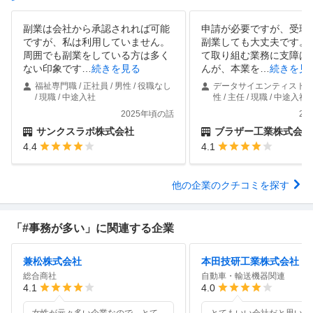
副業は会社から承認されれば可能
申請が必要ですが、受理
ですが、私は利用していません。
副業しても大丈夫です。
周囲でも副業をしている方は多く
て取り組む業務に支障は
ない印象です
…
続きを見る
んが、本業を
…
続きを見
福祉専門職 / 正社員 / 男性 / 役職なし
データサイエンティスト / 正
/ 現職 / 中途入社
性 / 主任 / 現職 / 中途入社
2025年頃の話
20
サンクスラボ株式会社
ブラザー工業株式会社
4.4
4.1
他の企業のクチコミを探す
「#事務が多い」に関連する企業
兼松株式会社
本田技研工業株式会社
総合商社
自動車・輸送機器関連
4.1
4.0
女性が元々多い企業なので、とて
とてもいい会社だと思いま