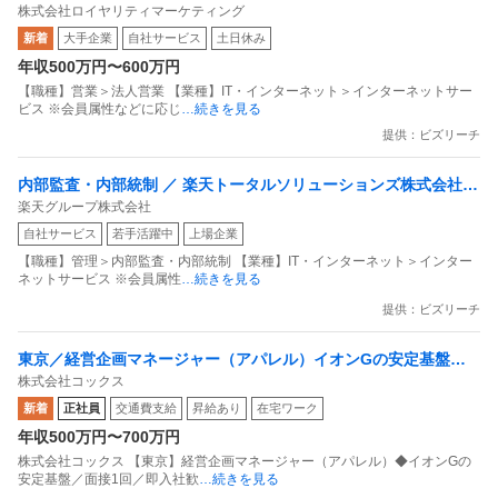
株式会社ロイヤリティマーケティング
内最大級の共通ポイントサービスを展開／無駄のない消費社会を
新着
大手企業
自社サービス
土日休み
目指すデータマーケティングカンパニー」
年収500万円〜600万円
【職種】営業＞法人営業 【業種】IT・インターネット＞インターネットサー
ビス ※会員属性などに応じ
…続きを見る
提供：ビズリーチ
内部監査・内部統制 ／ 楽天トータルソリューションズ株式会社
楽天グループ株式会社
戦略事業コンプライアンス支援部 業務統制支援課：ショップコン
自社サービス
若手活躍中
上場企業
プライアンス推進担当（SBCSD）
【職種】管理＞内部監査・内部統制 【業種】IT・インターネット＞インター
ネットサービス ※会員属性
…続きを見る
提供：ビズリーチ
東京／経営企画マネージャー（アパレル）イオンGの安定基盤／
株式会社コックス
面接1回／即入社歓迎
新着
正社員
交通費支給
昇給あり
在宅ワーク
年収500万円〜700万円
株式会社コックス 【東京】経営企画マネージャー（アパレル）◆イオンGの
安定基盤／面接1回／即入社歓
…続きを見る