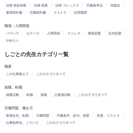
法律 有給休暇
法律 残業
法律 フレックス
労働基準法
36協定
雇用契約書
労働契約書
リストラ
試用期間
職場・人間関係
パワハラ
セクハラ
人間関係
ストレス
職場恋愛
社内恋愛
やめたい
しごとの先生カテゴリ一覧
職業
この仕事教えて
このカテゴリすべて
就職、転職
就職活動
転職
退職
公務員試験
このカテゴリすべて
労働問題、働き方
単身赴任、転勤
労働問題
労働条件、給与、残業
失業、リストラ
仕事効率化、ノウハウ
このカテゴリすべて