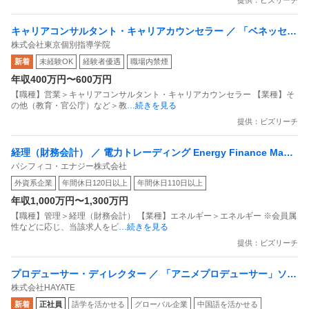
提供：ビズリーチ
キャリアコンサルタント・キャリアカウンセラー ／ 「ベネッセ高
株式会社東京個別指導学院
等学院中等部」キャンパス長／副キャンパス長候補 ～新規事業の
新着
未経験OK
経験者優遇
職場内禁煙
立ち上げ・拡大を牽引し／生徒の未来を創造する教育プロフェッ
年収400万円〜600万円
ショナル～
【職種】営業＞キャリアコンサルタント・キャリアカウンセラー 【業種】そ
の他（教育・官公庁）など＞教
…続きを見る
提供：ビズリーチ
経理（財務会計） ／ 電力トレーディング Energy Finance Mana
パシフィコ・エナジー株式会社
ger
外資系企業
年間休日120日以上
年間休日110日以上
年収1,000万円〜1,300万円
【職種】管理＞経理（財務会計） 【業種】エネルギー＞エネルギー ※会員属
性などに応じ、当該求人をビ
…続きを見る
提供：ビズリーチ
プロデューサー・ディレクター ／ 「アニメプロデューサー」ソニ
株式会社HAYATE
ーグループ発「世界直結」のアニメプロデュース会社
新着
正社員
語学を活かせる
グローバル企業
中国語を活かせる