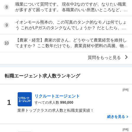
職業について質問です。 現在中2なのですが、なりたい職業
8
が多すぎて困ってます。 各職業のいい所悪いところなど、教
えて欲しいです。 また、なりたいなら今から...
イオンモール熊本の、この写真のタンク的なモノは何でしょ
9
う これがLPガスのタンクなんでしょうか？ だとしたら、と
んでもない量ですが。 微妙に隠してるのが、...
【農家・経営】農家の皆さん、どうやって農業経営を維持し
10
てますか？ ここ数年だけでも、農業資材や肥料の高騰、物流
や人件費の高騰、とくに農薬の高騰は際限がな...
質問をもっと見る
転職エージェント求人数ランキング
[PR]
リクルートエージェント
1
すべての求人数
990,000
業界トップクラスの求人数と転職支援実績！
続きを見る
[PR]