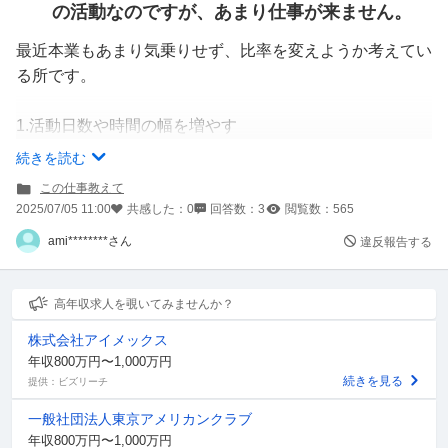
の活動なのですが、あまり仕事が来ません。
最近本業もあまり気乗りせず、比率を変えようか考えてい
る所です。
1.活動日数や時間の幅を増やす
2.着衣のみ→着衣中心(セミヌードあり)にする
続きを読む
この仕事教えて
仕事増に繋がるのはどちらだと思われますか？
2025/07/05 11:00
共感した：
0
回答数：
3
閲覧数：
565
補足
ami********さん
違反報告する
事務所の担当者さんに相談したら「着衣やセミは仕事自体少ないから…」
と。 先輩はヌードの方が多い事務所だと思います。
高年収求人を覗いてみませんか？
株式会社アイメックス
年収800万円〜1,000万円
続きを見る
提供：ビズリーチ
一般社団法人東京アメリカンクラブ
年収800万円〜1,000万円