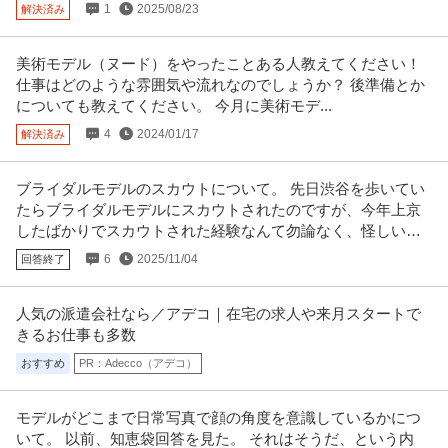
グループ／フレックス勤務／副業OK／年休130日以上
1
2025/08/23
解決済み
新着
正社員
昇給あり
副業OK
年間休日100日以上
年収800万円〜1,000万円
美術モデル（ヌード）をやったことある人教えてください！
【職種】営業＞法人営業 【業種】コンサルティング＞コンサルティング ※会
仕事はどのような雰囲気や流れなのでしょうか？ 後準備とか
員属性などに応じ、当該求人
…続きを見る
についても教えてください。 今月に美術モデ...
提供：ビズリーチ
4
2024/01/17
解決済み
船橋／副支店長候補 マンション管理（分譲／投資用）／売上130
ユニオン・シティサービス株式会社
億のユニオンG／担当数10棟台
ブライダルモデルのスカウトについて。 先日渋谷を歩いてい
正社員
交通費支給
学歴不問
昇給あり
たらブライダルモデルにスカウトされたのですが、今年上京
年収540万円〜680万円
したばかりでスカウトされた経験なんて勿論なく、怪しい会
ユニオン・シティサービス株式会社 【船橋】◆副支店長候補◆ マンション管
社かどうか判断がつきません。
6
2025/11/04
回答終了
理（分譲/投資用）／売上1
…続きを見る
提供：doda
人気の派遣会社なら／アデコ｜在宅の求人や来月スタートで
建築設計 ／ 「設計士」業務スコープ無限大／実力が処遇に反映／
きるお仕事も多数
株式会社上岡祐介建築設計事務所
社会・海外へ広がる可能性／経営参画も視野に入れた幹部候補
おすすめ
PR：Adecco（アデコ）
正社員
昇給あり
インセンティブあり
スキルアップ
年収600万円〜800万円
モデルがどこまで日常写真で顔の角度を意識しているかにつ
【職種】建築・土木＞建築設計 【業種】建設＞その他 ※会員属性などに応
いて。 以前、知恵袋回答を見た。 それはそうだ、という内
じ、当該求人をビズリーチ上で
…続きを見る