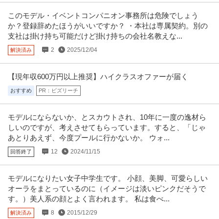
このモデル・イベントコンパニオン事務所は危険でしょう
か？登録辞めたほうがいいですか？ ・本社は専属契約。別の
支社は掛け持ち可能だけど掛け持ちの会社名教えな...
2
2025/12/04
解決済み
【現年収600万円以上推奨】ハイクラスオファーが届く
おすすめ
PR：ビズリーチ
モデルにならないか、とスカウトされ、10年に一度の逸材ら
しいのですが、考えさせてもらっています。すると、「じゃ
あとりあえず、今度プールに行かないか。 ウォ...
12
2024/11/15
回答終了
モデルになりたい女子中学生です。 小顔、美脚、可愛らしい
オーラをまとっているのに（イメージは淡いピンクだそうで
す。）美人系の顔とよく言われます。 私は食べ...
8
2015/12/29
解決済み