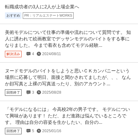
転職成功者の3人に2人が上場企業へ
おすすめ
PR：リアルエステートWORKS
美術モデルについて仕事の準備や流れについて質問です。 知
人に誘われて絵画教室でデッサンモデルのバイトをする事に
なりました。 今まで着衣も含めてモデル経験...
4
2024/08/11
解決済み
ヌードモデルのバイトをしようと思いＣＫカンパニーという
場所に応募して明日、面接と聞かされてましたが、、、 なん
か顔写真と上裸の写真送ったり、別のアカウント...
3
2025/08/28
回答終了
「モデルになるには」 今高校2年の男子です。 モデルについ
て興味があります！ ただ、まだ進路は悩んでいるところで
す。 理由は自分の容姿を生かしたい、自分の...
5
2025/01/16
回答終了