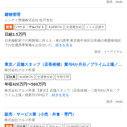
提供：doda
建物管理
シンテイ警備株式会社 松戸支社
新着
パート・アルバイト
未経験OK
交通費支給
ミドル活躍中
日給1.5万円
日本橋駅前での再開発に伴う人・車の誘導 東京都中央区日本橋の再開発地区
での交通誘導警備をお任せいた
…続きを見る
提供：イーアイデム
東京／店舗スタッフ（店長候補）賞与4か月分／プライム上場／残
株式会社グルメ杵屋
業月15H以下／新店オープン多数
正社員
未経験OK
交通費支給
学歴不問
年収420万円〜560万円
株式会社グルメ杵屋 【東京】店舗スタッフ（店長候補）◇賞与4か月分／プ
ライム上場／残業月15H以下
…続きを見る
提供：doda
販売・サービス業（小売・外食・専門）
株式会社グルメ杵屋
新着
正社員
交通費支給
昇給あり
1日4時間以内OK