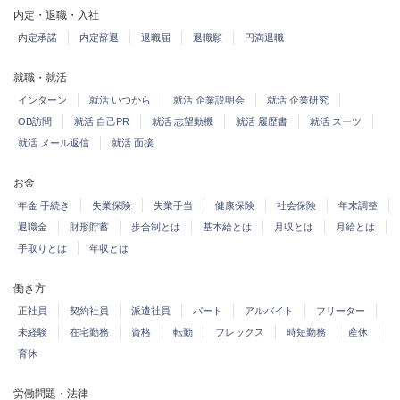
内定・退職・入社
内定承諾
内定辞退
退職届
退職願
円満退職
就職・就活
インターン
就活 いつから
就活 企業説明会
就活 企業研究
OB訪問
就活 自己PR
就活 志望動機
就活 履歴書
就活 スーツ
就活 メール返信
就活 面接
お金
年金 手続き
失業保険
失業手当
健康保険
社会保険
年末調整
退職金
財形貯蓄
歩合制とは
基本給とは
月収とは
月給とは
手取りとは
年収とは
働き方
正社員
契約社員
派遣社員
パート
アルバイト
フリーター
未経験
在宅勤務
資格
転勤
フレックス
時短勤務
産休
育休
労働問題・法律