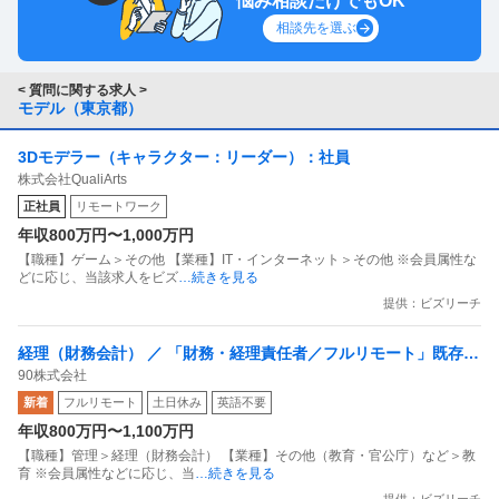
悩み相談だけでもOK
相談先を選ぶ
< 質問に関する求人 >
モデル（東京都）
3Dモデラー（キャラクター：リーダー）：社員
株式会社QualiArts
正社員
リモートワーク
年収800万円〜1,000万円
【職種】ゲーム＞その他 【業種】IT・インターネット＞その他 ※会員属性な
どに応じ、当該求人をビズ
…続きを見る
提供：ビズリーチ
経理（財務会計） ／ 「財務・経理責任者／フルリモート」既存の
90株式会社
英語教育の常識を覆す事業を財務・経理面から加速する／財務・
新着
フルリモート
土日休み
英語不要
経理責任者（CFO候補）募集
年収800万円〜1,100万円
【職種】管理＞経理（財務会計） 【業種】その他（教育・官公庁）など＞教
育 ※会員属性などに応じ、当
…続きを見る