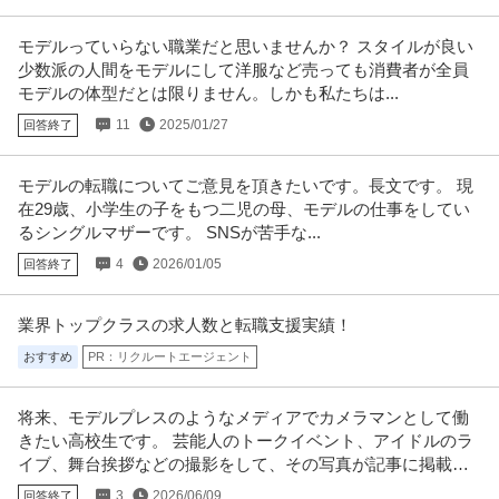
モデルっていらない職業だと思いませんか？ スタイルが良い
少数派の人間をモデルにして洋服など売っても消費者が全員
モデルの体型だとは限りません。しかも私たちは...
11
2025/01/27
回答終了
モデルの転職についてご意見を頂きたいです。長文です。 現
在29歳、小学生の子をもつ二児の母、モデルの仕事をしてい
るシングルマザーです。 SNSが苦手な...
4
2026/01/05
回答終了
業界トップクラスの求人数と転職支援実績！
おすすめ
PR：リクルートエージェント
将来、モデルプレスのようなメディアでカメラマンとして働
きたい高校生です。 芸能人のトークイベント、アイドルのラ
イブ、舞台挨拶などの撮影をして、その写真が記事に掲載さ
れるような仕事に憧れています。
3
2026/06/09
回答終了