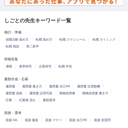
しごとの先生キーワード一覧
検討・準備
就職活動 進め方
転職 進め方
転職 スケジュール
転職 タイミング
転職 相談
第二新卒
情報収集
適職
業界研究
企業研究
転職 年収
書類作成・応募
履歴書
履歴書 書き方
履歴書 自己PR
履歴書 志望動機
履歴書 資格
履歴書 証明写真
職務経歴書
職務経歴書 書き方
応募
応募後 流れ
書類選考
面接・選考
面接 NG
面接 服装
面接 マナー
面接 自己PR
面接 逆質問