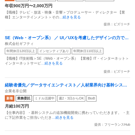
年収900万円〜2,000万円
【職種】テレビ・放送・映像・音響＞プロデューサー・ディレクター 【業
種】エンターテインメント＞その
…続きを見る
提供：ビズリーチ
SE（Web・オープン系） ／ UI／UXを考慮したデザインの力で事
株式会社ギフティ
業を支えるプロダクトデザイナーを募集！
年間休日120日以上
インセンティブあり
年間休日110日以上
【職種】IT技術職＞SE（Web・オープン系） 【業種】IT・インターネット＞
インターネットサービ
…続きを見る
提供：ビズリーチ
経験者優先／データサイエンティスト／人材業界向け基幹システ
企業名非公開
ムAI機能追加開発案件
新着
業務委託
ミドル活躍中
週2・3日からOK
BtoB
月給100万円
【仕事内容】 ・基幹システムの追加機能開発に携わっていただきます。 ・主
に下記作業をご担当いただき
…続きを見る
提供：フリーランスHub