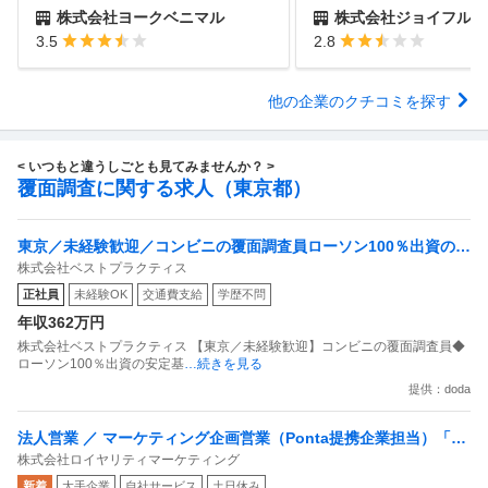
株式会社ヨークベニマル
株式会社ジョイフル
3.5
2.8
他の企業のクチコミを探す
< いつもと違うしごとも見てみませんか？ >
覆面調査に関する求人（東京都）
東京／未経験歓迎／コンビニの覆面調査員ローソン100％出資の安
株式会社ベストプラクティス
定基盤／月５日在宅／残業月10時間
正社員
未経験OK
交通費支給
学歴不問
年収362万円
株式会社ベストプラクティス 【東京／未経験歓迎】コンビニの覆面調査員◆
ローソン100％出資の安定基
…続きを見る
提供：doda
法人営業 ／ マーケティング企画営業（Ponta提携企業担当）「国
株式会社ロイヤリティマーケティング
内最大級の共通ポイントサービスを展開／無駄のない消費社会を
新着
大手企業
自社サービス
土日休み