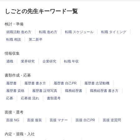
しごとの先生キーワード一覧
検討・準備
就職活動 進め方
転職 進め方
転職 スケジュール
転職 タイミング
転職 相談
第二新卒
情報収集
適職
業界研究
企業研究
転職 年収
書類作成・応募
履歴書
履歴書 書き方
履歴書 自己PR
履歴書 志望動機
履歴書 資格
履歴書 証明写真
職務経歴書
職務経歴書 書き方
応募
応募後 流れ
書類選考
面接・選考
面接 NG
面接 服装
面接 マナー
面接 自己PR
面接 逆質問
内定・退職・入社