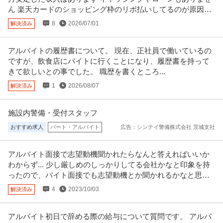
この条件の求人をもっと見る
ん 楽天カードのショッピング枠のリボ払いしてるのが原因で
しょうか？
8
2026/07/01
解決済み
アルバイトの履歴書について。 現在、正社員で働いているの
ですが、飲食店にバイトに行くことになり、履歴書を持って
きて欲しいとの事でした。 職歴を書くところ...
1
2026/08/07
解決済み
施設内警備・受付スタッフ
おすすめ求人
パート・アルバイト
広告：シンテイ警備株式会社 茨城支社
アルバイト面接で志望動機聞かれたらなんと答えればいいか
わからず... 少し厳しめのしっかりしてる会社かなと印象を持
ったので、バイト面接でも志望動機とか聞かれるかなと思い
まして。
4
2023/10/03
解決済み
アルバイト初日で辞める際の給与について質問です。 アルバ