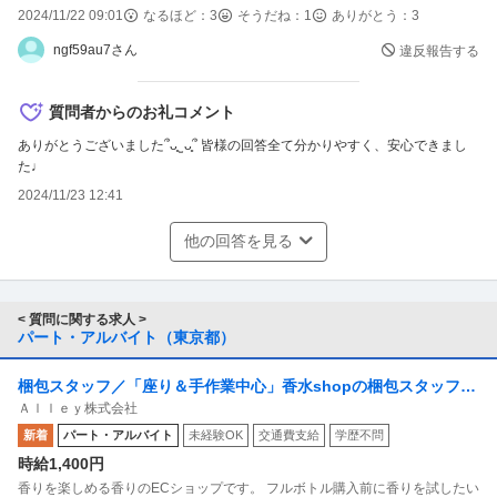
2024/11/22 09:01
なるほど：
3
そうだね：
1
ありがとう：
3
ngf59au7さん
違反報告する
質問者からのお礼コメント
ありがとうございました՞ᴗ͈ ̫ ᴗ͈՞ 皆様の回答全て分かりやすく、安心できまし
た♩
2024/11/23 12:41
他の回答を見る
< 質問に関する求人 >
パート・アルバイト（東京都）
梱包スタッフ／「座り＆手作業中心」香水shopの梱包スタッフ
Ａｌｌｅｙ株式会社
副業OK 週1日からOK 1日1時間からOK
新着
パート・アルバイト
未経験OK
交通費支給
学歴不問
時給1,400円
香りを楽しめる香りのECショップです。 フルボトル購入前に香りを試したい