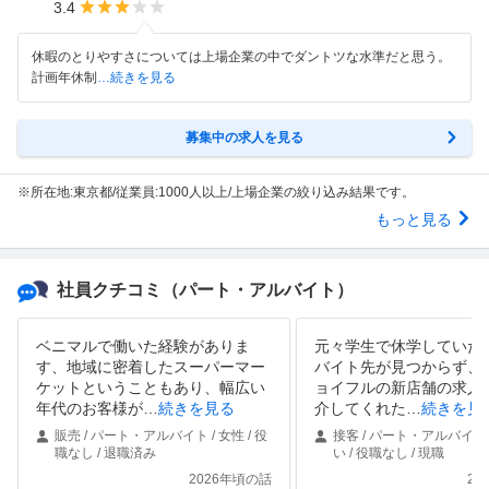
3.4
休暇のとりやすさについては上場企業の中でダントツな水準だと思う。
計画年休制
…続きを見る
募集中の求人を見る
※所在地:東京都/従業員:1000人以上/上場企業の絞り込み結果です。
もっと見る
社員クチコミ
（パート・アルバイト）
ベニマルで働いた経験がありま
元々学生で休学していた
す、地域に密着したスーパーマー
バイト先が見つからず、
ケットということもあり、幅広い
ョイフルの新店舗の求人
年代のお客様が
…
続きを見る
介してくれた
…
続きを見
販売 / パート・アルバイト / 女性 / 役
接客 / パート・アルバイト 
職なし / 退職済み
い / 役職なし / 現職
2026年頃の話
20