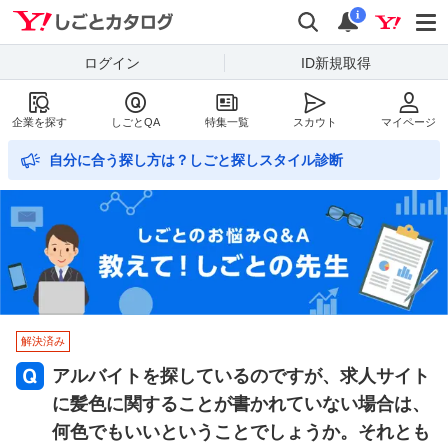
Yahoo!しごとカタログ
検索
通知数
i
ログイン
ID新規取得
企業を探す
しごとQA
特集一覧
スカウト
マイページ
自分に合う探し方は？しごと探しスタイル診断
解決済み
アルバイトを探しているのですが、求人サイト
に髪色に関することが書かれていない場合は、
何色でもいいということでしょうか。それとも