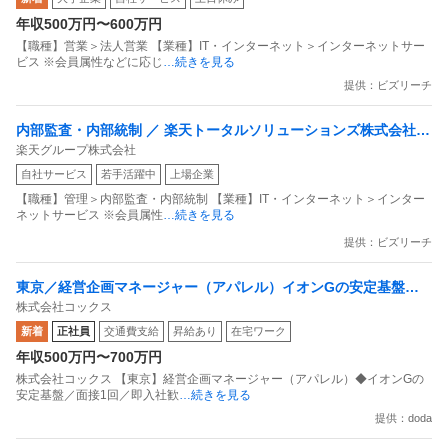
目指すデータマーケティングカンパニー」
年収500万円〜600万円
【職種】営業＞法人営業 【業種】IT・インターネット＞インターネットサー
ビス ※会員属性などに応じ
…続きを見る
提供：ビズリーチ
内部監査・内部統制 ／ 楽天トータルソリューションズ株式会社
楽天グループ株式会社
戦略事業コンプライアンス支援部 業務統制支援課：ショップコン
自社サービス
若手活躍中
上場企業
プライアンス推進担当（SBCSD）
【職種】管理＞内部監査・内部統制 【業種】IT・インターネット＞インター
ネットサービス ※会員属性
…続きを見る
提供：ビズリーチ
東京／経営企画マネージャー（アパレル）イオンGの安定基盤／
株式会社コックス
面接1回／即入社歓迎
新着
正社員
交通費支給
昇給あり
在宅ワーク
年収500万円〜700万円
株式会社コックス 【東京】経営企画マネージャー（アパレル）◆イオンGの
安定基盤／面接1回／即入社歓
…続きを見る
提供：doda