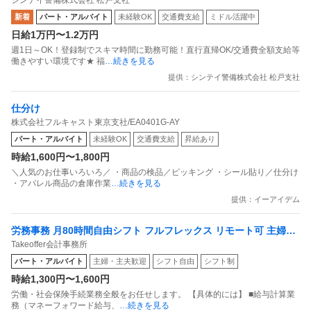
シンテイ警備株式会社 松戸支社
新着
パート・アルバイト
未経験OK
交通費支給
ミドル活躍中
日給1万円〜1.2万円
週1日～OK！登録制でスキマ時間に勤務可能！直行直帰OK/交通費全額支給等
働きやすい環境です★ 福
…続きを見る
提供：シンテイ警備株式会社 松戸支社
仕分け
株式会社フルキャスト東京支社/EA0401G-AY
パート・アルバイト
未経験OK
交通費支給
昇給あり
時給1,600円〜1,800円
＼人気のお仕事いろいろ／ ・商品の検品／ピッキング ・シール貼り／仕分け
・アパレル商品の倉庫作業
…続きを見る
提供：イーアイデム
労務事務 月80時間自由シフト フルフレックス リモート可 主婦活
Takeoffer会計事務所
躍中
パート・アルバイト
主婦・主夫歓迎
シフト自由
シフト制
時給1,300円〜1,600円
労働・社会保険手続業務全般をお任せします。 【具体的には】 ■給与計算業
務（マネーフォワード給与、
…続きを見る