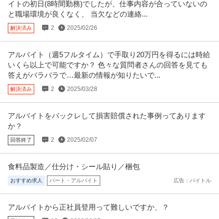
イトの初日(8時間勤務)でしたが、仕事内容が合っていないの
と職場環境が良くなく、 当欠などの連絡...
2
2025/02/26
解決済み
アルバイト（週5フルタイム）で手取り20万円を得るには時給
いくら以上で可能ですか？ 色々な質問者さんの回答を見ても
答えがバラバラで…最新の情報が知りたいで...
2
2025/03/28
解決済み
アルバイトをバックレして損害賠償された事例ってあります
か？
2
2025/02/07
回答終了
食料品製造／仕分け・シール貼り／梱包
おすすめ求人
パート・アルバイト
広告：バイトル
アルバイトから正社員登用って難しいですか、？