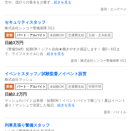
方や、流行りの香水を少量ず
…続きを見る
提供：エンゲージ
セキュリティスタッフ
株式会社シンコー警備保障 川口
新着
パート・アルバイト
未経験OK
交通費支給
主婦・主夫歓迎
日給3万円
《警備Staff》短期OK！シフト自由★働きやすさ保証します！ 週0～6日ま
で、ライフスタイルに合
…続きを見る
提供：株式会社シンコー警備保障 川口
イベントスタッフ／試験監督／イベント設営
株式会社マッシュ
新着
パート・アルバイト
未経験OK
交通費支給
学歴不問
日給2.2万円
マッシュのバイトは単発・短期OK！イベントバイトで稼ごう！夏はイベント
盛り！マッシュで充実した毎日
…続きを見る
提供：バイトル
列車見張り警備スタッフ