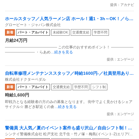
提供：アカナビ
ホールスタッフ／人気ラーメン店 ホール！週1・3h～OK！／らあ
グロービート・ジャパン株式会社
めん花月嵐 デックス東京ビーチ店
新着
パート・アルバイト
未経験OK
交通費支給
学歴不問
月給24万円
―――――――――――――― この仕事のおすすめポイント！ ――――――
―――――――― ・らあめ
…続きを見る
提供：エンゲージ
自転車修理メンテナンススタッフ／時給1600円-／社員登用あり／
株式会社ドクターペダル
接客なし
新着
パート・アルバイト
交通費支給
学歴不問
シフト制
時給1,600円
即戦力となる経験者の方のみの募集となります。 街中でよく⾒かけるシェア
サイクル☆ 勝どき駅近くの倉
…続きを見る
提供：エンゲージ
警備員 大人気／夏のイベント案件も盛り沢山／自由シフト制！週
シンテイ警備株式会社 松戸支社 北千住・竹ノ塚・梅島(イベント-2)エリア/A3
払いもOK／毎週水曜日がお給料日最短翌日面接OK！応募後に届