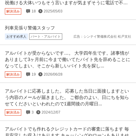
年収300万円〜500万円
祝働ける大体いつもそう言いますが気まずそうに電話で不採
【職種】管理＞経理（財務会計） 【業種】IT・インターネット＞ソフトウエ
用を告られます。
18
2025/05/03
解決済み
ア ※会員属性などに応じ、
…続きを見る
提供：ビズリーチ
列車見張り警備スタッフ
経理事務スタッフ／経理経験必須／土日祝休み／年間休日125日／
おすすめ求人
パート・アルバイト
広告：シンテイ警備株式会社 松戸支社
有限会社石田電機
残業ほぼなし
新着
正社員
交通費支給
学歴不問
昇給あり
アルバイトが受からないです…。 大学四年生です。諸事情が
月給25万円〜35万円
ありまして3ヶ月前に今まで働いてたバイト先を辞めることに
仕事内容：＼経理経験を活かして、安定企業で長く働きませんか？／ 創業40
なってしまい、そこから新しいバイト先を探し...
年以上の電気設備工事会社で
…続きを見る
提供：有限会社石田電機
19
2026/06/28
解決済み
個人営業 ／ 「営業」土日祝休み／業界屈指のインセンティブ／残
アルバイトに応募しました。 応募した当日に面接しますとい
株式会社ヴェリタス・インベストメント
業月10h
う内容のメールが届きました。 ご都合のよい、日にちを知ら
新着
正社員
土日休み
経験者優遇
自社サービス
せてくださいといわれたので1週間後の月曜日...
年収800万円
3
2024/12/07
解決済み
【職種】営業＞個人営業 【業種】不動産＞デベロッパー ※会員属性などに応
じ、当該求人をビズリーチ上
…続きを見る
提供：ビズリーチ
アルバイトでも作れるクレジットカードの審査に落ちます 毎
月安定した収入はあります キャッシングやローンもありませ