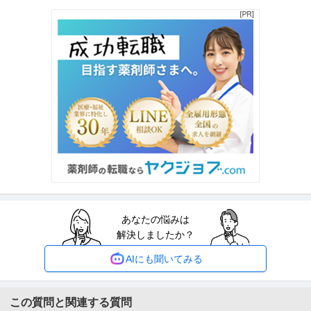
正社員
交通費支給
土日休み
介護休暇あり
月給47万円〜62.5万円
【年収1000万円も可能×土日祝休み】外国人人材紹介の法人営業｜マネジメ
ント業務 【高収入！稼ぐな
…続きを見る
提供：上野グループホールディングス株式会社
法務・コンプライアンス ／ 「測量士・測量士補・測量助手」最新
ひかり司法書士法人
ドローン・3Dレーザースキャナーを駆使する先進的測量技術者／
正社員
土日休み
高収入
完全週休2日制
創業90年の強固なグループ基盤／京都・丸太町駅徒歩1分／完全週
年収800万円〜1,000万円
休2日（土日祝）
【職種】管理＞法務・コンプライアンス 【業種】士業＞その他 ※会員属性な
どに応じ、当該求人をビズリ
…続きを見る
提供：ビズリーチ
あなたの悩みは
羽田空港／施設保全サポート年休126日／土日祝休／残業10H以下
解決しましたか？
株式会社スタッド
／内勤9割／安定性が強みの建コン
正社員
交通費支給
昇給あり
ミドル活躍中
AIにも聞いてみる
年収400万円〜620万円
株式会社スタッド ＜羽田空港＞施設保全サポート◆年休126日／土日祝休／
残業10H以下／内勤9割／
…続きを見る
この質問と関連する質問