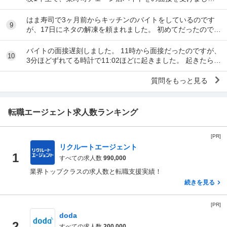
た。面接をし、その場で採用をもらいました。そし...
はま寿司で3ヶ月前からキッチンのバイトをしているのです
9
が、17日にネタの解凍を頼まれました。 初めてだったのです
が、ネタを出し冷蔵庫にいれてる時に、こんな...
バイトの面接遅刻しました。 11時から面接だったのですが、
10
3分ほどずれてる時計で11:02ほどに起きました。 起きたらス
マホの充電が切れていて、とりあえ...
質問をもっと見る
転職エージェント求人数ランキング
[PR]
リクルートエージェント
1
すべての求人数
990,000
業界トップクラスの求人数と転職支援実績！
続きを見る
[PR]
doda
2
すべての求人数
200,000