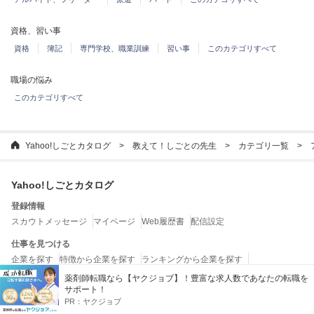
資格、習い事
資格
簿記
専門学校、職業訓練
習い事
このカテゴリすべて
職場の悩み
このカテゴリすべて
Yahoo!しごとカタログ
教えて！しごとの先生
カテゴリ一覧
Yahoo!しごとカタログ
登録情報
スカウトメッセージ
マイページ
Web履歴書
配信設定
仕事を見つける
企業を探す
特徴から企業を探す
ランキングから企業を探す
転職エージェントを探す
薬剤師転職なら【ヤクジョブ】！豊富な求人数であなたの転職を
サポート！
お役立ちコンテンツ
PR：
ヤクジョブ
教えて！しごとの先生
しごとの法律ガイド
しごとガイド
しごとワード