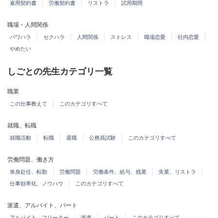
雇用契約書
労働契約書
リストラ
試用期間
職場・人間関係
パワハラ
セクハラ
人間関係
ストレス
職場恋愛
社内恋愛
やめたい
しごとの先生カテゴリ一覧
職業
この仕事教えて
このカテゴリすべて
就職、転職
就職活動
転職
退職
公務員試験
このカテゴリすべて
労働問題、働き方
単身赴任、転勤
労働問題
労働条件、給与、残業
失業、リストラ
仕事効率化、ノウハウ
このカテゴリすべて
派遣、アルバイト、パート
アルバイト、フリーター
派遣
パート
このカテゴリすべて