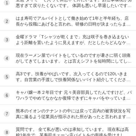
1
悪すぎて戻りたくないです。 体調も悪いし早退したいです。
電話したのですが通話中で一生繋がらなくて...
はま寿司でアルバイトとして働き始めて1年と半年経ち、店
2
長から役職にあげると言われ、研修の日時が決まったらまた
伝えると言われて1ヶ月が経ちました。 自分は心...
金曜ドラマ「Tシャツが乾くまで」充は咲子を巻き込まない
3
よう距離を置いたように見えますが、だとしたらどんなケー
スが考えられますか？ ①大恩人を一人で養わな...
現在ラーメン屋でバイトをしているのですが暑さに弱く頭痛
4
がしてきてしまいます。 とは言えシフトを短時間にしてしま
うとあまり稼げないのでバイトを変えたいと思っ...
高3です。扶養がやばいです。次入ってくるので120いきま
5
す。自営業の手渡しで扶養関係ないバイト紹介してくださ
い。大阪市です
キャバ嬢一本２年目です 元々美容部員してたんですけど、パ
6
ワハラでやめてなかなか復帰できずにキャバをやっています
昼間の仕事復帰したいのですが、またパワハラ...
熊本のイオンのテナントの中には戻って店内の被害状況を写
7
真に撮るよう従業員が指示された所があったと言われます。
事実ですか。テナント名は分かりますか。
質問です。 全て私が悪いのは承知しています。 現在私は高
8
校1年生で、某寿司チェーン店バイトをの面接を受けまし