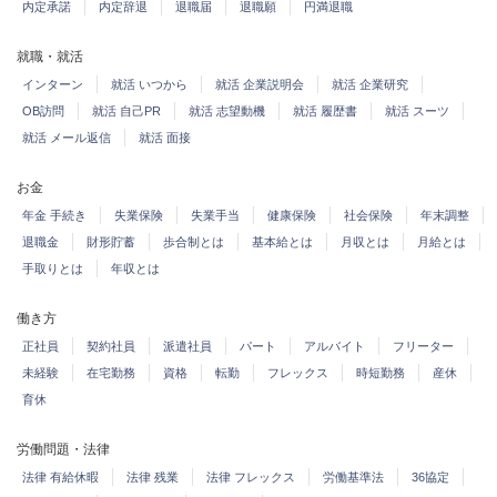
内定承諾
内定辞退
退職届
退職願
円満退職
就職・就活
インターン
就活 いつから
就活 企業説明会
就活 企業研究
OB訪問
就活 自己PR
就活 志望動機
就活 履歴書
就活 スーツ
就活 メール返信
就活 面接
お金
年金 手続き
失業保険
失業手当
健康保険
社会保険
年末調整
退職金
財形貯蓄
歩合制とは
基本給とは
月収とは
月給とは
手取りとは
年収とは
働き方
正社員
契約社員
派遣社員
パート
アルバイト
フリーター
未経験
在宅勤務
資格
転勤
フレックス
時短勤務
産休
育休
労働問題・法律
法律 有給休暇
法律 残業
法律 フレックス
労働基準法
36協定