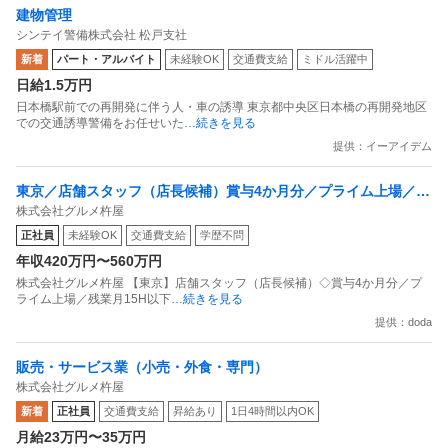
建物管理
シンテイ警備株式会社 松戸支社
新着
パート・アルバイト
未経験OK
交通費支給
ミドル活躍中
日給1.5万円
日本橋駅前での再開発に伴う人・車の誘導 東京都中央区日本橋の再開発地区
での交通誘導警備をお任せいた
…続きを見る
提供：イーアイデム
東京／店舗スタッフ（店長候補）賞与4か月分／プライム上場／残
株式会社グルメ杵屋
業月15H以下／新店オープン多数
正社員
未経験OK
交通費支給
学歴不問
年収420万円〜560万円
株式会社グルメ杵屋 【東京】店舗スタッフ（店長候補）◇賞与4か月分／プ
ライム上場／残業月15H以下
…続きを見る
提供：doda
販売・サービス業（小売・外食・専門）
株式会社グルメ杵屋
新着
正社員
交通費支給
昇給あり
1日4時間以内OK
月給23万円〜35万円