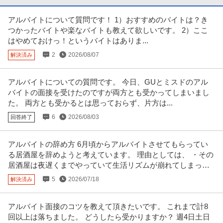
提供：doda
アルバイトについて質問です！ 1）おすすめのバイトは？き
中野／現場品質検査（アパート）シニア活躍中／残業10h程度／
つかったバイトや楽なバイトも教えて欲しいです。 2）ここ
株式会社レオパレス21
土日祝／”ホワイト企業”認定企業
はやめておけっ！というバイトはありま...
新着
正社員
交通費支給
昇給あり
在宅ワーク
2
2026/08/07
解決済み
年収579万円〜1,002万円
株式会社レオパレス21 【中野】現場品質検査（アパート）◆シニア活躍中｜
残業10h程度｜土日祝｜”
…続きを見る
アルバイトについての質問です。 今日、GUとミスドのアル
提供：doda
バイトの面接を受けたのですが両方とも受かってしまいまし
た。 両方とも受かるとは思っておらず、片方は...
総務 ／ 総務人事 土日祝休み／残業ほぼなし
6
2026/08/03
回答終了
株式会社ダイケンホールディングス
正社員
土日休み
U・IターンOK
職場内禁煙
アルバイトの辞め方 6月頃からアルバイトさせてもらってい
【職種】管理＞総務 【業種】不動産＞不動産管理 ※会員属性などに応じ、当
該求人をビズリーチ上で閲覧
…続きを見る
る居酒屋を辞めようと考えています。 理由としては、 ・その
居酒屋は夜遅くまでやっていて生活リズムが崩れてしまって
提供：ビズリーチ
いる
5
2026/07/18
解決済み
経理（財務会計） ／ 経理／土日祝休み／服装自由／賞与4か月分
株式会社林電子
／平均年齢30代／残業月10時間
アルバイト面接のコツを教えて頂きたいです。 これまで計8
正社員
交通費支給
昇給あり
在宅ワーク
回以上は落ちました。 どうしたら受かりますか？ 週4日土日