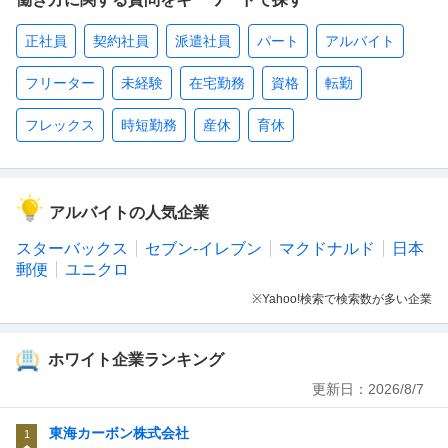
正社員
契約社員
派遣社員
パート
アルバイト
フリーター
未経験
在宅勤務
資格
転勤
フレックス
時短勤務
産休
育休
アルバイトの人気企業
スターバックス
セブン-イレブン
マクドナルド
日本
郵便
ユニクロ
※Yahoo!検索で検索数が多い企業
ホワイト企業ランキング
更新日：
2026/8/7
東海カーボン株式会社
1