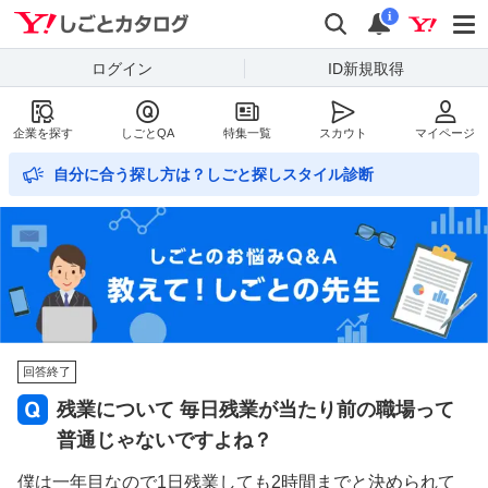
Yahoo!しごとカタログ
検索
通知数
i
ログイン
ID新規取得
企業を探す
しごとQA
特集一覧
スカウト
マイページ
自分に合う探し方は？しごと探しスタイル診断
回答終了
残業について 毎日残業が当たり前の職場って
普通じゃないですよね？
僕は一年目なので1日残業しても2時間までと決められて