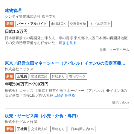
建物管理
シンテイ警備株式会社 松戸支社
新着
パート・アルバイト
未経験OK
交通費支給
ミドル活躍中
日給1.5万円
日本橋駅前での再開発に伴う人・車の誘導 東京都中央区日本橋の再開発地区
での交通誘導警備をお任せいた
…続きを見る
提供：イーアイデム
東京／経営企画マネージャー（アパレル）イオンGの安定基盤／
株式会社コックス
面接1回／即入社歓迎
新着
正社員
交通費支給
昇給あり
在宅ワーク
年収500万円〜700万円
株式会社コックス 【東京】経営企画マネージャー（アパレル）◆イオンGの
安定基盤／面接1回／即入社歓
…続きを見る
提供：doda
販売・サービス業（小売・外食・専門）
株式会社グルメ杵屋
新着
正社員
交通費支給
昇給あり
1日4時間以内OK