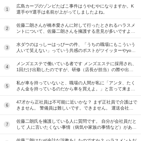
広島カープのゾンビたばこ事件はうやむやになりますか。K
1
選手やY選手は名前が上がってしましたよね。
佐藤二朗さんが橋本愛さんに対して行ったとされるハラスメ
2
ントについて、佐藤二朗さんを擁護する意見が多いですよ
ね。 これは極端に言えば、 「ハラスメントでは...
水ダウのはっしーはっぴーの件、「うちの職場にもこういう
3
人いて笑えない」っていう共感のポストがツイッターやyout
ubeのコメント欄に多すぎてそっちに驚いて...
メンズエステで働いている者です メンズエステに採用され、
4
1回だけ出勤したのですが、研修（店長が担当）の際や出勤
時に「元々デリをやっていたなら」という理由で...
私が車を持っていないと、職場の人間が私に「アンタ、たく
5
さん金を持っているのだから車を買えよ。」と言って来ま
す。 でも なんで しんどい思いをして働いた金で...
47才から正社員は不可能に近いかな？ まず正社員で介護はで
6
きません。 警備員は難しいです。できません。 運送会社の
運転手は無理です。できません 過去にうつ...
佐藤二朗氏を擁護している人に質問です。 自分が会社員だと
7
して 人に言いたくない事情（病気や家族の事情など）があ
り、上司や総務等に相談した結果、仕事内容を...
佐藤二朗はなぜ余計な説教をしたのですか？ ハラスメントだ