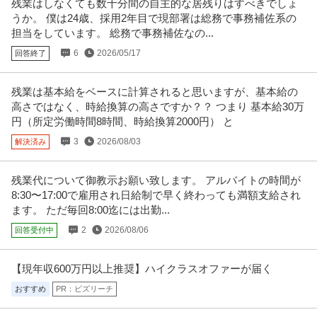
残業はしなくても数十分間の自主的な居残りはすべきでしょ
株式会社Kaien/Kaien秋葉原
移行・定着支援
うか。 僕は24歳、採用2年目で現部署は総務で事務補佐系の
正社員
交通費支給
昇給あり
土日休み
担当をしています。 総務で事務補佐なの...
月給31.8万円〜38.9万円
6
2026/05/17
回答終了
就労移行支援事業所にてサービス管理責任者の募集です＠千代田区 【業務内
容】 就労移行支援事業所にお
…続きを見る
提供：ケア人材バンク
残業は基本給をベースに計算されると思いますが、基本給の
高さではなく、時給換算の高さですか？？ つまり 基本給30万
この条件の求人をもっと見る
円（所定労働時間8時間、時給換算2000円） と
3
2026/08/03
解決済み
残業代について御教示お願い致します。 アルバイトの時間が
8:30〜17:00で雇用され日給制で早く終わっても満額支給され
ます。 ただ毎回8:00迄には出勤...
2
2026/08/06
回答受付中
【現年収600万円以上推奨】ハイクラスオファーが届く
おすすめ
PR：ビズリーチ