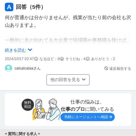
回答（
5
件）
何が普通かは分かりませんが、残業が当たり前の会社も沢
山ありますよ。
一般的に名の知れてる大企業で現場職や事務職を除けば、
ほとんどの企業が日常的にあると思いますよ。残業がない
続きを読む
のはノー残業デーとか、ある程度ベテランになり時間とタ
2024/10/17 02:47
なるほど：
8
そうだね：
4
ありがとう：
2
スクのコントロールができている人とかかと思います。
calcalcalaaさん
違反報告する
普通に考えれば、多く仕事する分、経験や知識が蓄積する
他の回答を見る
為、成長します。また、時間で解決できない事に対してブ
レークスルーも起きやすくなります。
仕事の悩みは、
無料
相談
よって、若手ほど残業の効果は大きくなります。転職、出
仕事のプロ
に聞いてみる
世、昇給に興味ないなら、残業しなくてもいいけどね。
気軽にエージェントへ相談
< 質問に関する求人 >