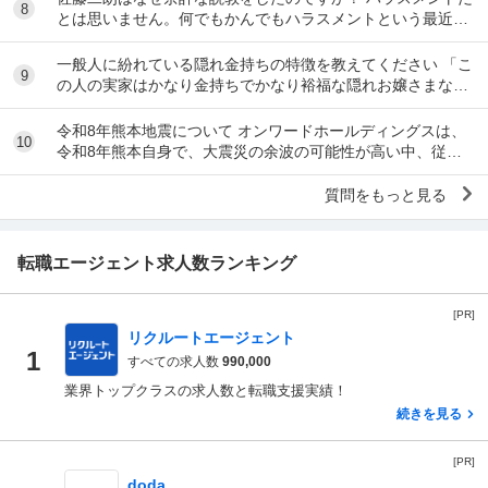
8
とは思いません。何でもかんでもハラスメントという最近の
風潮に反対です。ただ、橋本愛からすれば良い気...
一般人に紛れている隠れ金持ちの特徴を教えてください 「こ
9
の人の実家はかなり金持ちでかなり裕福な隠れお嬢さまなん
だな」とわかる特徴を教えてください 私の...
令和8年熊本地震について オンワードホールディングスは、
10
令和8年熊本自身で、大震災の余波の可能性が高い中、従業
員に売上金の確保（金庫への預け入れ）を優先さ...
質問をもっと見る
転職エージェント求人数ランキング
[PR]
リクルートエージェント
1
すべての求人数
990,000
業界トップクラスの求人数と転職支援実績！
続きを見る
[PR]
doda