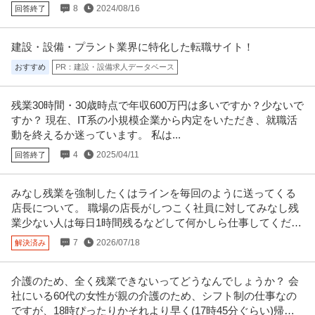
8
2024/08/16
回答終了
建設・設備・プラント業界に特化した転職サイト！
おすすめ
PR：建設・設備求人データベース
残業30時間・30歳時点で年収600万円は多いですか？少ないで
すか？ 現在、IT系の小規模企業から内定をいただき、就職活
動を終えるか迷っています。 私は...
4
2025/04/11
回答終了
みなし残業を強制したくはラインを毎回のように送ってくる
店長について。 職場の店長がしつこく社員に対してみなし残
業少ない人は毎日1時間残るなどして何かしら仕事してくださ
いとうるさいです。
7
2026/07/18
解決済み
介護のため、全く残業できないってどうなんでしょうか？ 会
社にいる60代の女性が親の介護のため、シフト制の仕事なの
ですが、18時ぴったりかそれより早く(17時45分ぐらい)帰る