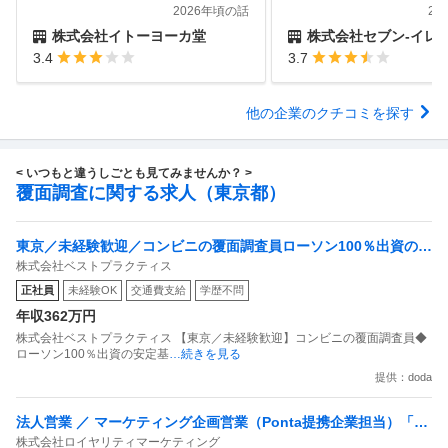
2026年頃の話
20
株式会社イトーヨーカ堂
株式会社セブン-イレブン・
3.4
3.7
他の企業のクチコミを探す
< いつもと違うしごとも見てみませんか？ >
覆面調査に関する求人（東京都）
東京／未経験歓迎／コンビニの覆面調査員ローソン100％出資の安
株式会社ベストプラクティス
定基盤／月５日在宅／残業月10時間
正社員
未経験OK
交通費支給
学歴不問
年収362万円
株式会社ベストプラクティス 【東京／未経験歓迎】コンビニの覆面調査員◆
ローソン100％出資の安定基
…続きを見る
提供：doda
法人営業 ／ マーケティング企画営業（Ponta提携企業担当）「国
株式会社ロイヤリティマーケティング
内最大級の共通ポイントサービスを展開／無駄のない消費社会を