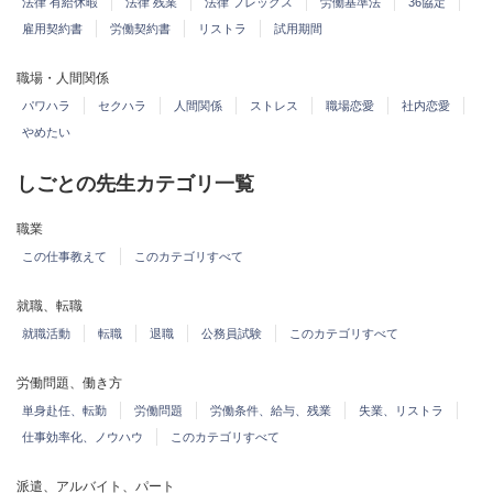
法律 有給休暇
法律 残業
法律 フレックス
労働基準法
36協定
雇用契約書
労働契約書
リストラ
試用期間
職場・人間関係
パワハラ
セクハラ
人間関係
ストレス
職場恋愛
社内恋愛
やめたい
しごとの先生カテゴリ一覧
職業
この仕事教えて
このカテゴリすべて
就職、転職
就職活動
転職
退職
公務員試験
このカテゴリすべて
労働問題、働き方
単身赴任、転勤
労働問題
労働条件、給与、残業
失業、リストラ
仕事効率化、ノウハウ
このカテゴリすべて
派遣、アルバイト、パート