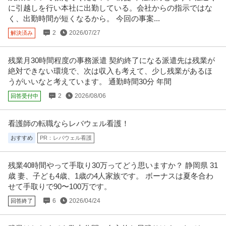
【職種】人事＞採用 【業種】コンサルティング＞コンサルティング ※会員属
に引越しを行い本社に出勤している。会社からの指示ではな
性などに応じ、当該求人をビ
…続きを見る
く、出勤時間が短くなるから。 今回の事案...
提供：ビズリーチ
2
2026/07/27
解決済み
法務・コンプライアンス ／ 「測量士・測量士補・測量助手」最新
ひかり司法書士法人
ドローン・3Dレーザースキャナーを駆使する先進的測量技術者／
残業月30時間程度の事務派遣 契約終了になる派遣先は残業が
正社員
土日休み
高収入
完全週休2日制
創業90年の強固なグループ基盤／京都・丸太町駅徒歩1分／完全週
絶対できない環境で、次は収入も考えて、少し残業があるほ
年収800万円〜1,000万円
休2日（土日祝）
うがいいなと考えています。 通勤時間30分 年間
【職種】管理＞法務・コンプライアンス 【業種】士業＞その他 ※会員属性な
2
2026/08/06
回答受付中
どに応じ、当該求人をビズリ
…続きを見る
提供：ビズリーチ
看護師の転職ならレバウェル看護！
御茶ノ水／社会課題の構造化ライター（記者職）在宅勤務中心土
おすすめ
PR：レバウェル看護
株式会社Ｒｉｄｉｌｏｖｅｒ
日祝休み
正社員
交通費支給
昇給あり
在宅ワーク
残業40時間やって手取り30万ってどう思いますか？ 静岡県 31
年収400万円〜690万円
歳 妻、子ども4歳、1歳の4人家族です。 ボーナスは夏冬合わ
株式会社Ｒｉｄｉｌｏｖｅｒ 【御茶ノ水】社会課題の構造化ライター（記者
せて手取りで90〜100万です。
職）◆在宅勤務中心◎土日祝休
…続きを見る
提供：doda
6
2026/04/24
回答終了
サビ管 研修修了証必須／サービス管理責任者／土日祝休み／就労