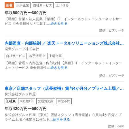
新着
大手企業
自社サービス
土日休み
目指すデータマーケティングカンパニー」
年収500万円〜600万円
【職種】営業＞法人営業 【業種】IT・インターネット＞インターネットサー
ビス ※会員属性などに応じ
…続きを見る
提供：ビズリーチ
内部監査・内部統制 ／ 楽天トータルソリューションズ株式会社
楽天グループ株式会社
戦略事業コンプライアンス支援部 業務統制支援課：ショップコン
自社サービス
若手活躍中
上場企業
プライアンス推進担当（SBCSD）
【職種】管理＞内部監査・内部統制 【業種】IT・インターネット＞インター
ネットサービス ※会員属性
…続きを見る
提供：ビズリーチ
東京／店舗スタッフ（店長候補）賞与4か月分／プライム上場／残
株式会社グルメ杵屋
業月15H以下／新店オープン多数
正社員
未経験OK
交通費支給
学歴不問
年収420万円〜560万円
株式会社グルメ杵屋 【東京】店舗スタッフ（店長候補）◇賞与4か月分／プ
ライム上場／残業月15H以下
…続きを見る
提供：doda