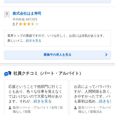
株式会社はま寿司
5
平均年収
497万円
3.7
業界トップの業績ですので、いつも忙しく、お店には活気があります。
新しいメニ
…続きを見る
募集中の求人を見る
社員クチコミ
（パート・アルバイト）
応援ということで他部門に行くこ
お店によってバラバラだ
ともあり、色々な仕事を覚えなく
すが、人間関係も良く、
てはいけないので大変な時があり
きやすかったです。バイ
ます。それが
…
続きを見る
も最初は低め
…
続きを見
販売 / パート・アルバイト / 女性 / 役
販売 / パート・アルバイト /
職なし / 現職
職なし / 退職済み