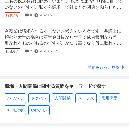
三名の株式会社に勤めています。 残業代は当たり前に貰って
いないのですが、私から請求して社長との関係を拗らせたく
ありません。
8
2024/09/21
解決済み
今残業代請求をするかしないか考えている者です。弁護士に
頼むと大手の場合は着手金は掛からず全て成功報酬から差し
引かれるものがあるのですが、かなり高くなり仮に取れても
半分くらいになってしまいます。
2
2026/07/17
回答終了
質問をもっと見る
職場・人間関係に関する質問をキーワードで探す
パワハラ
セクハラ
人間関係
ストレス
職場恋愛
社内恋愛
やめたい