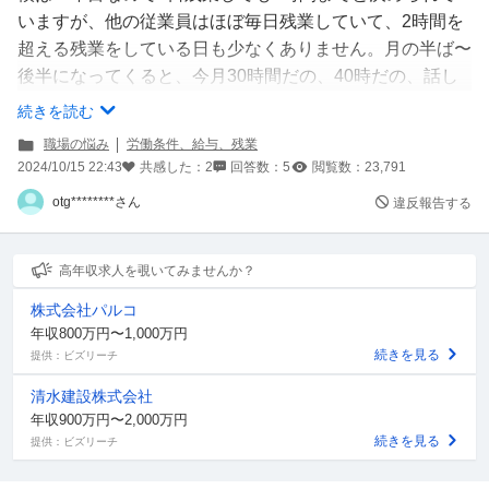
いますが、他の従業員はほぼ毎日残業していて、2時間を
超える残業をしている日も少なくありません。月の半ば〜
後半になってくると、今月30時間だの、40時だの、話し
ています。僕が定時で帰ろうとしたら「もう帰んの？」と
続きを読む
いうような状態です。残業はできるだけしたくないとは伝
職場の悩み
労働条件、給与、残業
えています。人手不足の業界なので仕方ない部分はあるか
2024/10/15 22:43
共感した：
2
回答数：
5
閲覧数：
23,791
もしれませんが、どう思いますか？
otg********さん
違反報告する
高年収求人を覗いてみませんか？
株式会社パルコ
年収800万円〜1,000万円
続きを見る
提供：ビズリーチ
清水建設株式会社
年収900万円〜2,000万円
続きを見る
提供：ビズリーチ