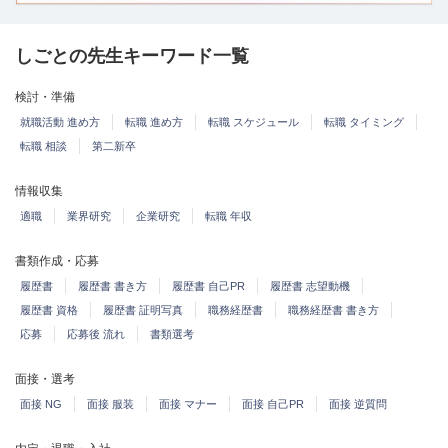
しごとの先生キーワード一覧
検討・準備
就職活動 進め方
転職 進め方
転職 スケジュール
転職 タイミング
転職 相談
第二新卒
情報収集
適職
業界研究
企業研究
転職 年収
書類作成・応募
履歴書
履歴書 書き方
履歴書 自己PR
履歴書 志望動機
履歴書 資格
履歴書 証明写真
職務経歴書
職務経歴書 書き方
応募
応募後 流れ
書類選考
面接・選考
面接 NG
面接 服装
面接 マナー
面接 自己PR
面接 逆質問