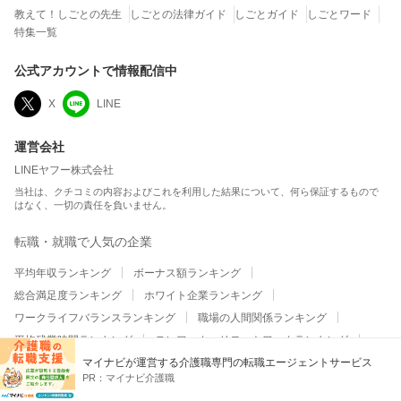
教えて！しごとの先生
しごとの法律ガイド
しごとガイド
しごとワード
特集一覧
公式アカウントで情報配信中
X
LINE
運営会社
LINEヤフー株式会社
当社は、クチコミの内容およびこれを利用した結果について、何ら保証するもので
はなく、一切の責任を負いません。
転職・就職で人気の企業
平均年収ランキング
ボーナス額ランキング
総合満足度ランキング
ホワイト企業ランキング
ワークライフバランスランキング
職場の人間関係ランキング
平均残業時間ランキング
テレワーク・リモートワークランキング
マイナビが運営する介護職専門の転職エージェントサービス
給与・昇給・福利厚生ランキング
副業の実施率ランキング
PR：
マイナビ介護職
大企業の平均年収ランキング
大企業のボーナス額ランキング