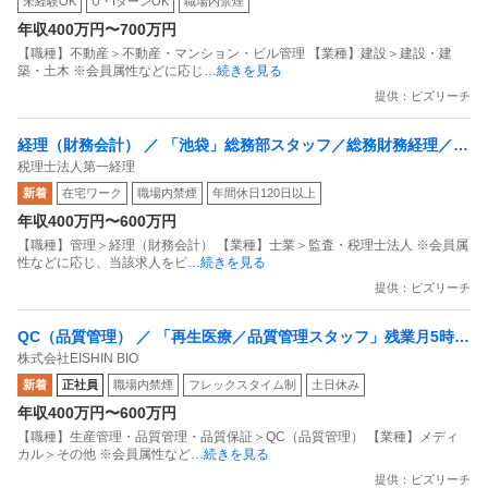
未経験OK
U・IターンOK
職場内禁煙
を築きませんか？
年収400万円〜700万円
【職種】不動産＞不動産・マンション・ビル管理 【業種】建設＞建設・建
築・土木 ※会員属性などに応じ
…続きを見る
提供：ビズリーチ
経理（財務会計） ／ 「池袋」総務部スタッフ／総務財務経理／7
税理士法人第一経理
時間勤務／残業少なめ／各種手当充実
新着
在宅ワーク
職場内禁煙
年間休日120日以上
年収400万円〜600万円
【職種】管理＞経理（財務会計） 【業種】士業＞監査・税理士法人 ※会員属
性などに応じ、当該求人をビ
…続きを見る
提供：ビズリーチ
QC（品質管理） ／ 「再生医療／品質管理スタッフ」残業月5時間
株式会社EISHIN BIO
以内／厚労省認可の最新CPF／風通しの良い環境で再生医療の細
新着
正社員
職場内禁煙
フレックスタイム制
土日休み
胞加工・保管
年収400万円〜600万円
【職種】生産管理・品質管理・品質保証＞QC（品質管理） 【業種】メディ
カル＞その他 ※会員属性など
…続きを見る
提供：ビズリーチ