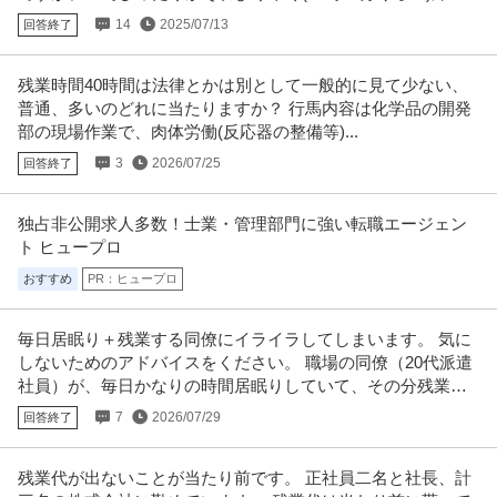
ことがあります。
14
2025/07/13
回答終了
残業時間40時間は法律とかは別として一般的に見て少ない、
普通、多いのどれに当たりますか？ 行馬内容は化学品の開発
部の現場作業で、肉体労働(反応器の整備等)...
3
2026/07/25
回答終了
独占非公開求人多数！士業・管理部門に強い転職エージェン
ト ヒュープロ
おすすめ
PR：ヒュープロ
毎日居眠り＋残業する同僚にイライラしてしまいます。 気に
しないためのアドバイスをください。 職場の同僚（20代派遣
社員）が、毎日かなりの時間居眠りしていて、その分残業し
ています。
7
2026/07/29
回答終了
残業代が出ないことが当たり前です。 正社員二名と社長、計