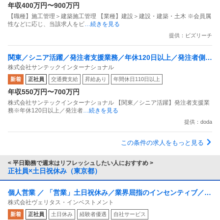
年収400万円〜900万円
【職種】施工管理＞建築施工管理 【業種】建設＞建設・建築・土木 ※会員属
性などに応じ、当該求人をビ
…続きを見る
提供：ビズリーチ
関東／シニア活躍／発注者支援業務／年休120日以上／発注者側／
株式会社サンテックインターナショナル
官公庁で内勤／残業20h程度
新着
正社員
交通費支給
昇給あり
年間休日110日以上
年収550万円〜700万円
株式会社サンテックインターナショナル 【関東／シニア活躍】発注者支援業
務※年休120日以上／発注者
…続きを見る
提供：doda
この条件の求人をもっと見る
< 平日勤務で週末はリフレッシュしたい人におすすめ >
正社員×土日祝休み（東京都）
個人営業 ／ 「営業」土日祝休み／業界屈指のインセンティブ／残
株式会社ヴェリタス・インベストメント
業月10h
新着
正社員
土日休み
経験者優遇
自社サービス