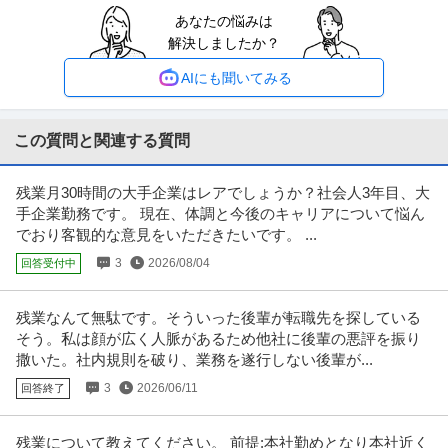
年収1000万円も可能×土日祝休み／外国人人材紹介の法人営業／
あなたの悩みは
上野グループホールディングス株式会社
マネジメント業務
解決しましたか？
正社員
交通費支給
土日休み
介護休暇あり
月給47万円〜62.5万円
AIにも聞いてみる
【年収1000万円も可能×土日祝休み】外国人人材紹介の法人営業｜マネジメ
ント業務 【高収入！稼ぐな
…続きを見る
提供：上野グループホールディングス株式会社
この質問と関連する質問
経理（財務会計） ／ 経理／土日祝休み／服装自由／賞与4か月分
残業月30時間の大手企業はレアでしょうか？社会人3年目、大
株式会社林電子
／平均年齢30代／残業月10時間
手企業勤務です。 現在、体調と今後のキャリアについて悩ん
正社員
交通費支給
昇給あり
在宅ワーク
でおり客観的な意見をいただきたいです。 ...
年収300万円〜500万円
3
2026/08/04
回答受付中
【職種】管理＞経理（財務会計） 【業種】IT・インターネット＞ソフトウエ
ア ※会員属性などに応じ、
…続きを見る
提供：ビズリーチ
残業なんて無駄です。そういった後輩が転職先を探している
そう。私は顔が広く人脈があるため他社に後輩の悪評を振り
採用 ／ 「新橋」人事／HR領域 ～代表直下で裁量大／土日祝休み
撒いた。社内規則を破り、業務を遂行しない後輩が...
クラウドコンサルティング株式会社
3
2026/06/11
回答終了
新着
正社員
土日休み
フリーランス
年間休日120日以上
年収400万円〜500万円
残業について教えてください。 前提:本社勤めとなり本社近く