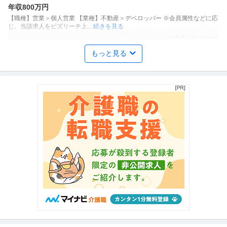
年収800万円
【職種】営業＞個人営業 【業種】不動産＞デベロッパー ※会員属性などに応
じ、当該求人をビズリーチ上
…続きを見る
提供：ビズリーチ
もっと見る
商品企画 ／ 「商品企画／マーケティングマネージャー」「たべっ
株式会社ギンビス
子どうぶつ」でお馴染みのお菓子メーカー ギンビス「「しみチョ
正社員
産休・育休実績あり
転勤なし
自社サービス
ココーン」「アスパラガス」などのロングセラー商品を製造／土
年収800万円〜1,200万円
日祝休み／転勤なし／勤務地日本橋」（株式会社ギンビス）
【職種】マーケティング＞商品企画 【業種】メーカー＞食品・飲料 ※会員属
性などに応じ、当該求人をビ
…続きを見る
提供：ビズリーチ
建築施工管理 ／ 地図と記憶に残る”作品”を創る「建築施工管理」
渡邊建設株式会社
年収1000万円を目指せる／年間休日127日／土日祝休／意匠性の
正社員
昇給あり
ミドル活躍中
土日休み
高いRCマンション等
【職種】施工管理＞建築施工管理 【業種】建設＞建設・建築・土木 ※会員属
性などに応じ、当該求人をビ
…続きを見る
提供：ビズリーチ