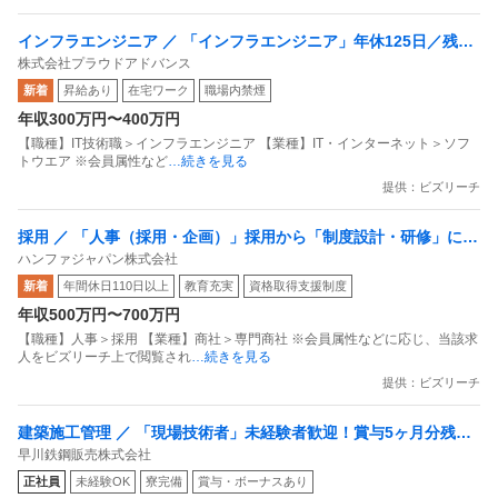
インフラエンジニア ／ 「インフラエンジニア」年休125日／残業
株式会社プラウドアドバンス
月11h／設計構築に挑戦／案件により在宅可／サーバーサイドエン
新着
昇給あり
在宅ワーク
職場内禁煙
ジニア
年収300万円〜400万円
【職種】IT技術職＞インフラエンジニア 【業種】IT・インターネット＞ソフ
トウエア ※会員属性など
…続きを見る
提供：ビズリーチ
採用 ／ 「人事（採用・企画）」採用から「制度設計・研修」に幅
ハンファジャパン株式会社
を広げる実働7.5h／残業月15h／売上500億超の安定基盤年収400
新着
年間休日110日以上
教育充実
資格取得支援制度
万〜700万
年収500万円〜700万円
【職種】人事＞採用 【業種】商社＞専門商社 ※会員属性などに応じ、当該求
人をビズリーチ上で閲覧され
…続きを見る
提供：ビズリーチ
建築施工管理 ／ 「現場技術者」未経験者歓迎！賞与5ヶ月分残業2
早川鉄鋼販売株式会社
0時間未満社宅制度あり〜利益は最大限社員に還元します〜
正社員
未経験OK
寮完備
賞与・ボーナスあり