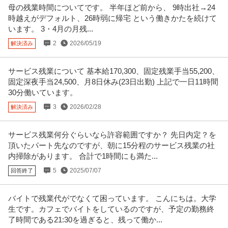
母の残業時間についてです。 半年ほど前から、 9時出社→24
時越えがデフォルト、26時弱に帰宅 という働きかたを続けて
います。 3・4月の月残...
2
2026/05/19
解決済み
サービス残業について 基本給170,300、固定残業手当55,200、
固定深夜手当24,500、月8日休み(23日出勤) 上記で一日11時間
30分働いています。
3
2026/02/28
解決済み
サービス残業何分ぐらいなら許容範囲ですか？ 先日内定？を
頂いたパート先なのですが、朝に15分程のサービス残業の社
内掃除があります。 合計で1時間にも満た...
5
2025/07/07
回答終了
バイトで残業代がでなくて困っています。 こんにちは。大学
生です。カフェでバイトをしているのですが、予定の勤務終
了時間である21:30を過ぎると、残って働か...