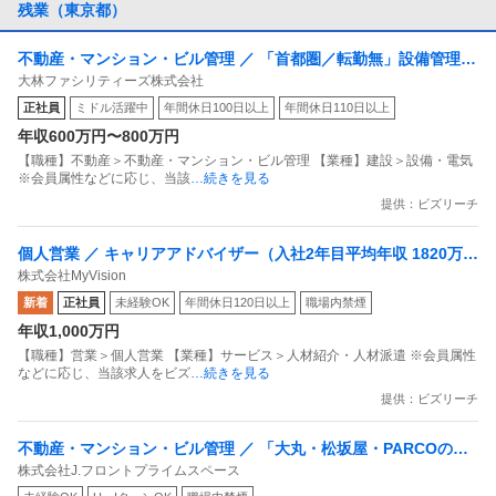
残業（東京都）
不動産・マンション・ビル管理 ／ 「首都圏／転勤無」設備管理／
大林ファシリティーズ株式会社
所長候補／年収640万～／定年65歳／年間休日126日／福利厚生充
正社員
ミドル活躍中
年間休日100日以上
年間休日110日以上
実／プライム上場大林組G
年収600万円〜800万円
【職種】不動産＞不動産・マンション・ビル管理 【業種】建設＞設備・電気
※会員属性などに応じ、当該
…続きを見る
提供：ビズリーチ
個人営業 ／ キャリアアドバイザー（入社2年目平均年収 1820万円
株式会社MyVision
／未経験歓迎）
新着
正社員
未経験OK
年間休日120日以上
職場内禁煙
年収1,000万円
【職種】営業＞個人営業 【業種】サービス＞人材紹介・人材派遣 ※会員属性
などに応じ、当該求人をビズ
…続きを見る
提供：ビズリーチ
不動産・マンション・ビル管理 ／ 「大丸・松坂屋・PARCOの設
株式会社J.フロントプライムスペース
備管理」でワンランク上の活躍！充実の高待遇で理想のキャリア