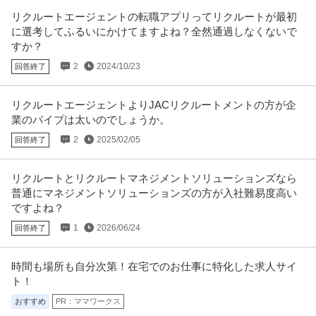
【職種】管理＞経理（財務会計） 【業種】IT・インターネット＞ソフトウエ
リクルートエージェントの転職アプリってリクルートが最初
ア ※会員属性などに応じ、
…続きを見る
に選考してふるいにかけてますよね？全然通過しなくないで
提供：ビズリーチ
すか？
2
2024/10/23
回答終了
総務 ／ 総務人事 土日祝休み／残業ほぼなし
株式会社ダイケンホールディングス
リクルートエージェントよりJACリクルートメントの方が企
正社員
土日休み
U・IターンOK
職場内禁煙
業のパイプは太いのでしょうか。
【職種】管理＞総務 【業種】不動産＞不動産管理 ※会員属性などに応じ、当
該求人をビズリーチ上で閲覧
…続きを見る
2
2025/02/05
回答終了
提供：ビズリーチ
リクルートとリクルートマネジメントソリューションズなら
社会福祉士 資格必須／医療ソーシャルワーカー／土日祝休み／M
普通にマネジメントソリューションズの方が入社難易度高い
医療法人社団真清の会/南多摩クリニック
SW／病院
ですよね？
正社員
交通費支給
昇給あり
土日休み
1
2026/06/24
回答終了
月給20万円〜30万円
＜土曜日・日曜日・祝日休み＞整形外科・内科・訪問診療クリニックにて訪
問診療相談員のお仕事です＠町田
…続きを見る
時間も場所も自分次第！在宅でのお仕事に特化した求人サイ
提供：ケア人材バンク
ト！
おすすめ
PR：ママワークス
個人営業 ／ 「営業」土日祝休み／業界屈指のインセンティブ／残