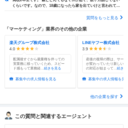
くらいです。なので、18歳になったら家を出ていけと言われてい
ます。誕生日は6月中旬なので、7月...
質問をもっと見る
「
マーケティング
」業界のその他の企業
楽天グループ株式会社
LINEヤフー株式会社
4.0
3.9
配属後すぐから裁量権を伴っての
産後の復帰の際は、サービ
実業務に移っていくため、スピー
が変わっていたり新しいサ
ド感もって業務経
…
続きを見る
の対応が始まって
…
続きを
募集中の求人情報を見る
募集中の求人情報を見
他の企業を探す
この質問と関連するエージェント