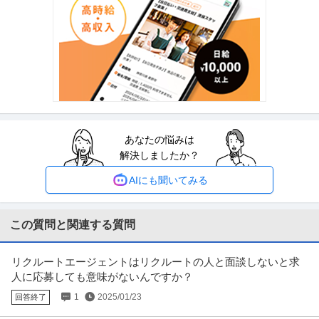
法務・コンプライアンス ／ 「測量士・測量士補・測量助手」最新
ひかり司法書士法人
ドローン・3Dレーザースキャナーを駆使する先進的測量技術者／
正社員
土日休み
高収入
完全週休2日制
創業90年の強固なグループ基盤／京都・丸太町駅徒歩1分／完全週
年収800万円〜1,000万円
休2日（土日祝）
【職種】管理＞法務・コンプライアンス 【業種】士業＞その他 ※会員属性な
どに応じ、当該求人をビズリ
…続きを見る
提供：ビズリーチ
あなたの悩みは
中野／現場品質検査（アパート）シニア活躍中／残業10h程度／
解決しましたか？
株式会社レオパレス21
土日祝／”ホワイト企業”認定企業
新着
正社員
交通費支給
昇給あり
在宅ワーク
AIにも聞いてみる
年収579万円〜1,002万円
株式会社レオパレス21 【中野】現場品質検査（アパート）◆シニア活躍中｜
残業10h程度｜土日祝｜”
…続きを見る
この質問と関連する質問
提供：doda
リクルートエージェントはリクルートの人と面談しないと求
経理（財務会計） ／ 経理／土日祝休み／服装自由／賞与4か月分
人に応募しても意味がないんですか？
株式会社林電子
／平均年齢30代／残業月10時間
1
2025/01/23
回答終了
正社員
交通費支給
昇給あり
在宅ワーク
年収300万円〜500万円