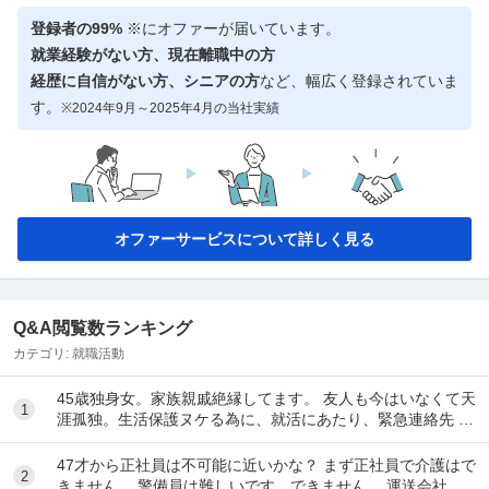
登録者の99%
※にオファーが届いています。
就業経験がない方、現在離職中の方
経歴に自信がない方、シニアの方
など、幅広く登録されていま
す。
※2024年9月～2025年4月の当社実績
オファーサービスについて詳しく見る
Q&A閲覧数ランキング
カテゴリ:
就職活動
45歳独身女。家族親戚絶縁してます。 友人も今はいなくて天
1
涯孤独。生活保護ヌケる為に、就活にあたり、緊急連絡先 が
ネックになり駄目になってます。 現在賃...
47才から正社員は不可能に近いかな？ まず正社員で介護はで
2
きません。 警備員は難しいです。できません。 運送会社の