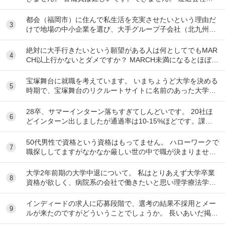
運転手は無理です。できません 過去にうつ...
都会（福岡市）に住んで私生活を充実させたいという理由だ
3
けで地場の中小企業を選び、大手グループ子会社（北九州）
を蹴るのは長期的に見てもったいないですか？
絶対に大手行きたいという願望がある人は何としてでもMAR
4
CH以上行かないとダメですか？ MARCH未満になるとほぼ行
けなくなるのでもしそんな願望がありMA...
宝塚舞台に就職を考えています。 いまちょうど大学を決める
5
時期で、宝塚舞台のリクルートサイトに名前のあった大学に
行こうとしています。 ですが、習い事で「活動...
28卒、サマーインターン落ちすぎてしんどいです。 20社ほ
6
どインターン出しましたが通過率は10-15%ほどです。課題
点を洗い出すなど次に向けて出来ることに...
50代男性で資格という資格はもってません。 ハローワークで
7
職探ししてますがなかなか厳しい世の中で職が決まりませ
ん。 前の会社は閉鎖したため、やむなく無...
大学2年前期の大学中退について。 私はとりあえず大学卒業
8
資格が欲しく、病院系の会社で働きたいと思い理学療法学科
へ入りました。 しかし、そのモチベーションだ...
インディードの求人に応募段階で、選考の結果不採用とメー
9
ルが来たのですがどういうことでしょうか。 長いあいだ掲載
されている求人です。