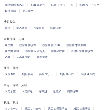
就職活動 進め方
転職 進め方
転職 スケジュール
転職 タイミング
転職 相談
第二新卒
情報収集
適職
業界研究
企業研究
転職 年収
書類作成・応募
履歴書
履歴書 書き方
履歴書 自己PR
履歴書 志望動機
履歴書 資格
履歴書 証明写真
職務経歴書
職務経歴書 書き方
応募
応募後 流れ
書類選考
面接・選考
面接 NG
面接 服装
面接 マナー
面接 自己PR
面接 逆質問
内定・退職・入社
内定承諾
内定辞退
退職届
退職願
円満退職
就職・就活
インターン
就活 いつから
就活 企業説明会
就活 企業研究