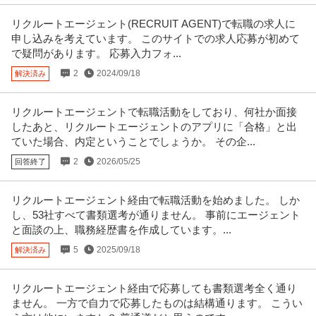
株式会社ヴェリタス・インベストメント
業月10h
リクルートエージェント(RECRUIT AGENT)で転職の求人に
新着
正社員
土日休み
年間休日100日以上
産休・育休実績あり
申し込みを考えています。 このサイトでの求人応募が初めて
年収800万円
で疑問があります。 応募入力フォ...
【職種】営業＞個人営業 【業種】不動産＞デベロッパー ※会員属性などに応
じ、当該求人をビズリーチ上
…続きを見る
2
2024/09/18
解決済み
提供：ビズリーチ
リクルートエージェントで転職活動をしており、何社か面接
法人営業 ／ 「東京／名鉄グループ」国際物流の法人営業 40代・5
したあと、リクルートエージェントのアプリに「合格」と出
名鉄ワールドトランスポート株式会社
0代活躍中！／残業20h程度／土日祝休み
ていた場合、内定ということでしょうか。 その企...
新着
正社員
昇給あり
ミドル活躍中
土日休み
2
2026/05/25
回答終了
年収400万円〜600万円
【職種】営業＞法人営業 【業種】運輸・交通＞その他 ※会員属性などに応
じ、当該求人をビズリーチ上で
…続きを見る
リクルートエージェント経由で転職活動を始めました。 しか
提供：ビズリーチ
し、53社すべて書類選考が通りません。 事前にエージェント
と面談の上、職務経歴書を作成しています。...
この条件の求人をもっと見る
5
2025/09/18
解決済み
リクルートエージェント経由で応募しても書類選考全く通り
ません。 一方で自力で応募したものは結構通ります。 こうい