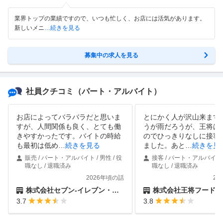
業界トップの業績ですので、いつも忙しく、お店には活気があります。
新しいメニ
…続きを見る
募集中の求人を見る
社員クチコミ
（パート・アルバイト）
お店によってバラバラだと思いま
とにかく人が沢山来ます
すが、人間関係も良く、とても働
うが雨だろうが、王将は
きやすかったです。バイトの時給
のでひっきりなしに接客
も最初は低め
…
続きを見る
ました。あと
…
続きを見
販売 / パート・アルバイト / 男性 / 役
接客 / パート・アルバイト /
職なし / 退職済み
職なし / 退職済み
2026年頃の話
20
株式会社セブン-イレブン・ジャパン
株式会社王将フードサ
3.7
3.8