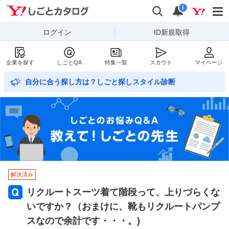
Yahoo!しごとカタログ
検索
通知数
i
ログイン
ID新規取得
企業を探す
しごとQA
特集一覧
スカウト
マイページ
自分に合う探し方は？しごと探しスタイル診断
解決済み
リクルートスーツ着て階段って、上りづらくな
いですか？（おまけに、靴もリクルートパンプ
スなので余計です・・・。)