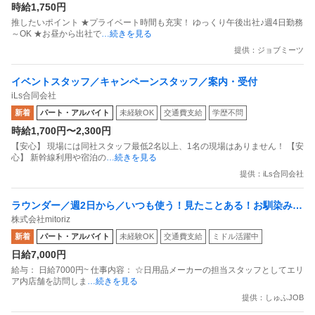
時給1,750円
推したいポイント ★プライベート時間も充実！ ゆっくり午後出社♪週4日勤務
～OK ★お昼から出社で
…続きを見る
提供：ジョブミーツ
イベントスタッフ／キャンペーンスタッフ／案内・受付
iLs合同会社
新着
パート・アルバイト
未経験OK
交通費支給
学歴不問
時給1,700円〜2,300円
【安心】 現場には同社スタッフ最低2名以上、1名の現場はありません！ 【安
心】 新幹線利用や宿泊の
…続きを見る
提供：iLs合同会社
ラウンダー／週2日から／いつも使う！見たことある！お馴染みの
株式会社mitoriz
商材だから安心日用品メーカーのラウンダー ／ 世田谷区周辺エリ
新着
パート・アルバイト
未経験OK
交通費支給
ミドル活躍中
ア
日給7,000円
給与： 日給7000円~ 仕事内容： ☆日用品メーカーの担当スタッフとしてエリ
ア内店舗を訪問しま
…続きを見る
提供：しゅふJOB