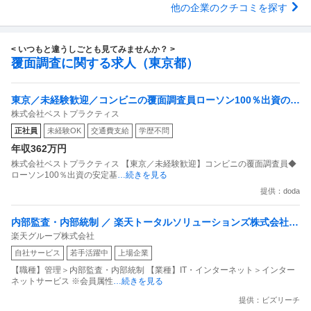
他の企業のクチコミを探す
< いつもと違うしごとも見てみませんか？ >
覆面調査に関する求人（東京都）
東京／未経験歓迎／コンビニの覆面調査員ローソン100％出資の安
株式会社ベストプラクティス
定基盤／月５日在宅／残業月10時間
正社員
未経験OK
交通費支給
学歴不問
年収362万円
株式会社ベストプラクティス 【東京／未経験歓迎】コンビニの覆面調査員◆
ローソン100％出資の安定基
…続きを見る
提供：doda
内部監査・内部統制 ／ 楽天トータルソリューションズ株式会社
楽天グループ株式会社
戦略事業コンプライアンス支援部 業務統制支援課：ショップコン
自社サービス
若手活躍中
上場企業
プライアンス推進担当（SBCSD）
【職種】管理＞内部監査・内部統制 【業種】IT・インターネット＞インター
ネットサービス ※会員属性
…続きを見る
提供：ビズリーチ