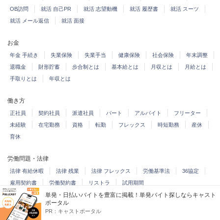
OB訪問
就活 自己PR
就活 志望動機
就活 履歴書
就活 スーツ
就活 メール返信
就活 面接
お金
年金 手続き
失業保険
失業手当
健康保険
社会保険
年末調整
退職金
財形貯蓄
歩合制とは
基本給とは
月収とは
月給とは
手取りとは
年収とは
働き方
正社員
契約社員
派遣社員
パート
アルバイト
フリーター
未経験
在宅勤務
資格
転勤
フレックス
時短勤務
産休
育休
労働問題・法律
法律 有給休暇
法律 残業
法律 フレックス
労働基準法
36協定
雇用契約書
労働契約書
リストラ
試用期間
単発・日払いバイトを豊富に掲載！単発バイト探しならキャスト
ポータル
職場・人間関係
PR：
キャストポータル
パワハラ
セクハラ
人間関係
ストレス
職場恋愛
社内恋愛