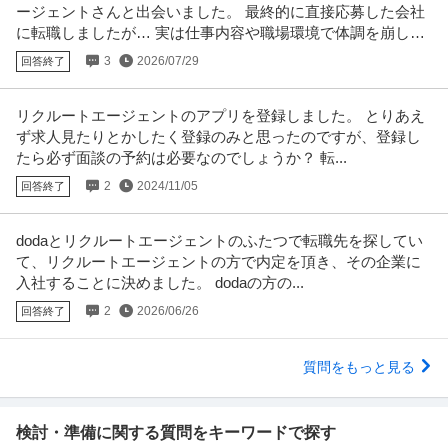
ージェントさんと出会いました。 最終的に直接応募した会社
に転職しましたが… 実は仕事内容や職場環境で体調を崩し既
に転職を考えている状態です。
3
2026/07/29
回答終了
リクルートエージェントのアプリを登録しました。 とりあえ
ず求人見たりとかしたく登録のみと思ったのですが、登録し
たら必ず面談の予約は必要なのでしょうか？ 転...
2
2024/11/05
回答終了
dodaとリクルートエージェントのふたつで転職先を探してい
て、リクルートエージェントの方で内定を頂き、その企業に
入社することに決めました。 dodaの方の...
2
2026/06/26
回答終了
質問をもっと見る
検討・準備に関する質問をキーワードで探す