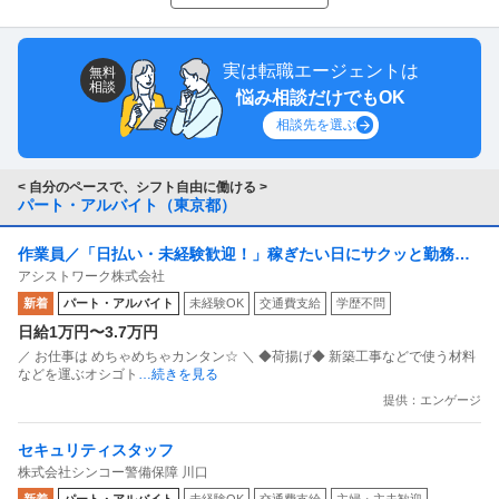
実は転職エージェントは
無料
相談
悩み相談だけでもOK
相談先を選ぶ
< 自分のペースで、シフト自由に働ける >
パート・アルバイト（東京都）
作業員／「日払い・未経験歓迎！」稼ぎたい日にサクッと勤務！
アシストワーク株式会社
単発・週1日～自由シフトの軽作業
新着
パート・アルバイト
未経験OK
交通費支給
学歴不問
日給1万円〜3.7万円
／ お仕事は めちゃめちゃカンタン☆ ＼ ◆荷揚げ◆ 新築工事などで使う材料
などを運ぶオシゴト
…続きを見る
提供：エンゲージ
セキュリティスタッフ
株式会社シンコー警備保障 川口