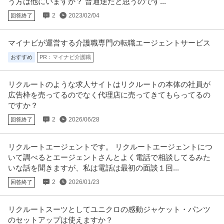
う方は他にいますか？ 普通逆だと思うのです...
2
2023/02/04
回答終了
マイナビが運営する介護職専門の転職エージェントサービス
おすすめ
PR：マイナビ介護職
リクルートのような求人サイトはリクルートの本体の社員が
広告枠を売ってるのでなく代理店に売ってきてもらってるの
ですか？
2
2026/06/28
回答終了
リクルートエージェントです。 リクルートエージェントにつ
いて調べるとエージェントさんとよく電話で相談してるみた
いな話を聞きますが、私は電話は最初の面談１回...
2
2026/01/23
回答終了
リクルートスーツとしてユニクロの感動ジャケット・パンツ
のセットアップは使えますか？