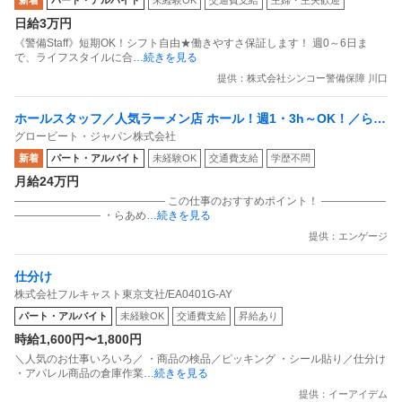
新着
パート・アルバイト
未経験OK
交通費支給
主婦・主夫歓迎
日給3万円
《警備Staff》短期OK！シフト自由★働きやすさ保証します！ 週0～6日ま
で、ライフスタイルに合
…続きを見る
提供：株式会社シンコー警備保障 川口
ホールスタッフ／人気ラーメン店 ホール！週1・3h～OK！／らあ
グロービート・ジャパン株式会社
めん花月嵐 デックス東京ビーチ店
新着
パート・アルバイト
未経験OK
交通費支給
学歴不問
月給24万円
―――――――――――――― この仕事のおすすめポイント！ ――――――
―――――――― ・らあめ
…続きを見る
提供：エンゲージ
仕分け
株式会社フルキャスト東京支社/EA0401G-AY
パート・アルバイト
未経験OK
交通費支給
昇給あり
時給1,600円〜1,800円
＼人気のお仕事いろいろ／ ・商品の検品／ピッキング ・シール貼り／仕分け
・アパレル商品の倉庫作業
…続きを見る
提供：イーアイデム