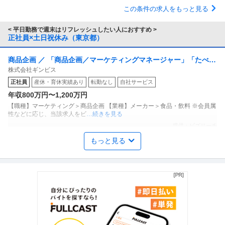
この条件の求人をもっと見る
< 平日勤務で週末はリフレッシュしたい人におすすめ >
正社員×土日祝休み（東京都）
商品企画 ／ 「商品企画／マーケティングマネージャー」「たべっ
株式会社ギンビス
子どうぶつ」でお馴染みのお菓子メーカー ギンビス「「しみチョ
正社員
産休・育休実績あり
転勤なし
自社サービス
ココーン」「アスパラガス」などのロングセラー商品を製造／土
年収800万円〜1,200万円
日祝休み／転勤なし／勤務地日本橋」（株式会社ギンビス）
【職種】マーケティング＞商品企画 【業種】メーカー＞食品・飲料 ※会員属
性などに応じ、当該求人をビ
…続きを見る
提供：ビズリーチ
もっと見る
年収1000万円も可能×土日祝休み／外国人人材紹介の法人営業／
上野グループホールディングス株式会社
マネジメント業務
正社員
交通費支給
土日休み
介護休暇あり
月給47万円〜62.5万円
【年収1000万円も可能×土日祝休み】外国人人材紹介の法人営業｜マネジメ
ント業務 【高収入！稼ぐな
…続きを見る
提供：上野グループホールディングス株式会社