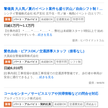
警備員 大人気／夏のイベント案件も盛り沢山／自由シフト制！週
シンテイ警備株式会社 松戸支社 北千住・竹ノ塚・梅島(イベント-2)エリア/A3
払いもOK／毎週水曜日がお給料日最短翌日面接OK！応募後に届
203200113
新着
パート・アルバイト
未経験OK
交通費支給
学歴不問
くURLから面接日時を選んでね交通費全額支給なので遠方の方も
日給1万円〜1.1万円
問題なし！未経験歓迎 ／ 警備スタッフ
【仕事内容】 ＊……＊……＊……＊… 弊社は未経験スタート9割以上で 始め
やすい＆続けやすい♪ 今
…続きを見る
提供：ヒバライドットコム
髪色自由・ピアスOK／交通誘導スタッフ（接客なし)
大真綜合警備保障株式会社
新着
パート・アルバイト
未経験OK
学歴不問
シフト制
日給6,010円
[仕事内容] 工事現場や道路工事現場での交通誘導警備です。 歩行者や車両が
安全に通行できるよう、
…続きを見る
提供：tenichi
コールセンター／サービスエリアや渋滞情報などの問合せ対応
アルティウスリンク株式会社
新着
パート・アルバイト・契約社員
未経験OK
交通費支給
昇給あり