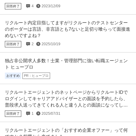
4
2023/12/09
回答終了
リクルート内定目指してますがリクルートのテストセンター
のボーダーは言語、非言語とも7ないと足切り喰らって面接進
めないですよね？
2
2025/10/19
回答終了
独占非公開求人多数！士業・管理部門に強い転職エージェン
ト ヒュープロ
おすすめ
PR：ヒュープロ
リクルートエージェントのネットページからリクルートIDで
ログインしてキャリアアドバイザーとの面談を予約したら、
普段求人送ってきてくれる人と違う人との面談になってしま
ったのですが、
1
2025/07/31
回答終了
リクルートエージェントの「おすすめ企業オファー」って何