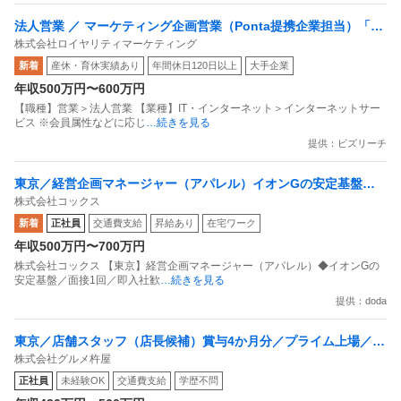
法人営業 ／ マーケティング企画営業（Ponta提携企業担当）「国
株式会社ロイヤリティマーケティング
内最大級の共通ポイントサービスを展開／無駄のない消費社会を
新着
産休・育休実績あり
年間休日120日以上
大手企業
目指すデータマーケティングカンパニー」
年収500万円〜600万円
【職種】営業＞法人営業 【業種】IT・インターネット＞インターネットサー
ビス ※会員属性などに応じ
…続きを見る
提供：ビズリーチ
東京／経営企画マネージャー（アパレル）イオンGの安定基盤／
株式会社コックス
面接1回／即入社歓迎
新着
正社員
交通費支給
昇給あり
在宅ワーク
年収500万円〜700万円
株式会社コックス 【東京】経営企画マネージャー（アパレル）◆イオンGの
安定基盤／面接1回／即入社歓
…続きを見る
提供：doda
東京／店舗スタッフ（店長候補）賞与4か月分／プライム上場／残
株式会社グルメ杵屋
業月15H以下／新店オープン多数
正社員
未経験OK
交通費支給
学歴不問