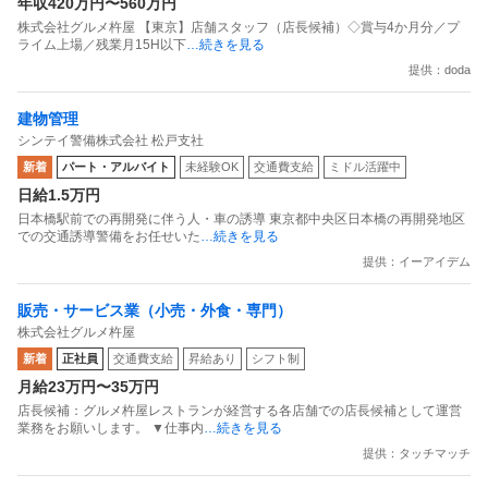
年収420万円〜560万円
株式会社グルメ杵屋 【東京】店舗スタッフ（店長候補）◇賞与4か月分／プ
ライム上場／残業月15H以下
…続きを見る
提供：doda
建物管理
シンテイ警備株式会社 松戸支社
新着
パート・アルバイト
未経験OK
交通費支給
ミドル活躍中
日給1.5万円
日本橋駅前での再開発に伴う人・車の誘導 東京都中央区日本橋の再開発地区
での交通誘導警備をお任せいた
…続きを見る
提供：イーアイデム
販売・サービス業（小売・外食・専門）
株式会社グルメ杵屋
新着
正社員
交通費支給
昇給あり
シフト制
月給23万円〜35万円
店長候補：グルメ杵屋レストランが経営する各店舗での店長候補として運営
業務をお願いします。 ▼仕事内
…続きを見る
提供：タッチマッチ