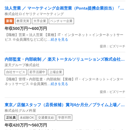
法人営業 ／ マーケティング企画営業（Ponta提携企業担当）「国
株式会社ロイヤリティマーケティング
内最大級の共通ポイントサービスを展開／無駄のない消費社会を
新着
教育充実
大手企業
ベンチャー企業
目指すデータマーケティングカンパニー」
年収500万円〜600万円
【職種】営業＞法人営業 【業種】IT・インターネット＞インターネットサー
ビス ※会員属性などに応じ
…続きを見る
提供：ビズリーチ
内部監査・内部統制 ／ 楽天トータルソリューションズ株式会社
楽天グループ株式会社
戦略事業コンプライアンス支援部 業務統制支援課：ショップコン
自社サービス
若手活躍中
上場企業
プライアンス推進担当（SBCSD）
【職種】管理＞内部監査・内部統制 【業種】IT・インターネット＞インター
ネットサービス ※会員属性
…続きを見る
提供：ビズリーチ
東京／店舗スタッフ（店長候補）賞与4か月分／プライム上場／残
株式会社グルメ杵屋
業月15H以下／新店オープン多数
正社員
未経験OK
交通費支給
学歴不問
年収420万円〜560万円