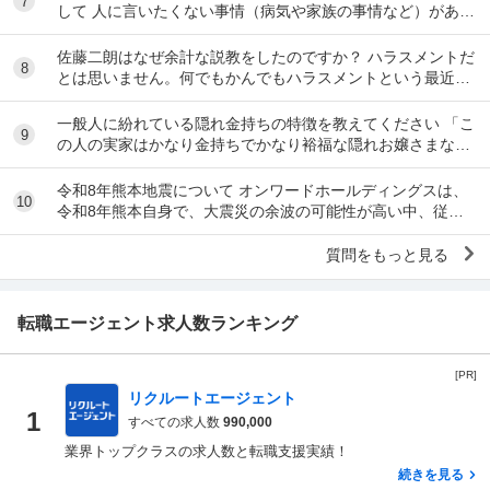
7
して 人に言いたくない事情（病気や家族の事情など）があ
り、上司や総務等に相談した結果、仕事内容を...
佐藤二朗はなぜ余計な説教をしたのですか？ ハラスメントだ
8
とは思いません。何でもかんでもハラスメントという最近の
風潮に反対です。ただ、橋本愛からすれば良い気...
一般人に紛れている隠れ金持ちの特徴を教えてください 「こ
9
の人の実家はかなり金持ちでかなり裕福な隠れお嬢さまなん
だな」とわかる特徴を教えてください 私の...
令和8年熊本地震について オンワードホールディングスは、
10
令和8年熊本自身で、大震災の余波の可能性が高い中、従業
員に売上金の確保（金庫への預け入れ）を優先さ...
質問をもっと見る
転職エージェント求人数ランキング
[PR]
リクルートエージェント
1
すべての求人数
990,000
業界トップクラスの求人数と転職支援実績！
続きを見る