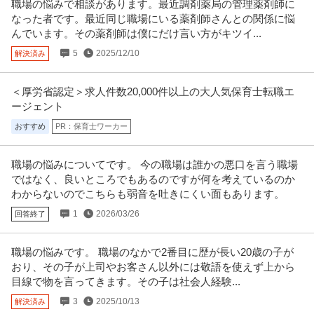
職場の悩みで相談があります。最近調剤薬局の管理薬剤師に
なった者です。最近同じ職場にいる薬剤師さんとの関係に悩
んでいます。その薬剤師は僕にだけ言い方がキツイ...
5
2025/12/10
解決済み
＜厚労省認定＞求人件数20,000件以上の大人気保育士転職エ
ージェント
おすすめ
PR：保育士ワーカー
職場の悩みについてです。 今の職場は誰かの悪口を言う職場
ではなく、良いところでもあるのですが何を考えているのか
わからないのでこちらも弱音を吐きにくい面もあります。
1
2026/03/26
回答終了
職場の悩みです。 職場のなかで2番目に歴が長い20歳の子が
おり、その子が上司やお客さん以外には敬語を使えず上から
目線で物を言ってきます。その子は社会人経験...
3
2025/10/13
解決済み