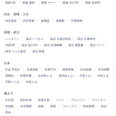
面接 NG
面接 服装
面接 マナー
面接 自己PR
面接 逆質問
内定・退職・入社
内定承諾
内定辞退
退職届
退職願
円満退職
就職・就活
インターン
就活 いつから
就活 企業説明会
就活 企業研究
OB訪問
就活 自己PR
就活 志望動機
就活 履歴書
就活 スーツ
就活 メール返信
就活 面接
お金
年金 手続き
失業保険
失業手当
健康保険
社会保険
年末調整
退職金
財形貯蓄
歩合制とは
基本給とは
月収とは
月給とは
手取りとは
年収とは
働き方
正社員
契約社員
派遣社員
パート
アルバイト
フリーター
未経験
在宅勤務
資格
転勤
フレックス
時短勤務
産休
育休