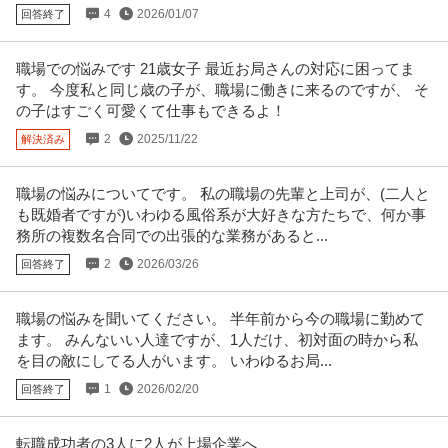
4
2026/01/07
回答終了
職場での悩みです 21歳女子 最近お局さんの対応に困ってま
す。 今度私と同じ歳の子が、職場に働きに来るのですが、 そ
の子はすごく可愛くて仕事もできるよ！
2
2025/11/22
解決済み
職場の悩みについてです。 私の職場の先輩と上司が、(二人と
も既婚者ですが)いわゆる風俗系が大好きな方たちで、何か事
務所の複数名合同での出張的な業務があると...
2
2026/03/26
回答終了
職場の悩みを聞いてください。 半年前から今の職場に勤めて
ます。 みんないい人達ですが、1人だけ、初対面の時から私
を目の敵にしてる人がいます。 いわゆるお局...
1
2026/02/20
回答終了
転職成功者の3人に2人が上場企業へ