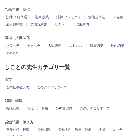
労働問題・法律
法律 有給休暇
法律 残業
法律 フレックス
労働基準法
36協定
雇用契約書
労働契約書
リストラ
試用期間
職場・人間関係
パワハラ
セクハラ
人間関係
ストレス
職場恋愛
社内恋愛
やめたい
しごとの先生カテゴリ一覧
職業
この仕事教えて
このカテゴリすべて
就職、転職
就職活動
転職
退職
公務員試験
このカテゴリすべて
労働問題、働き方
単身赴任、転勤
労働問題
労働条件、給与、残業
失業、リストラ