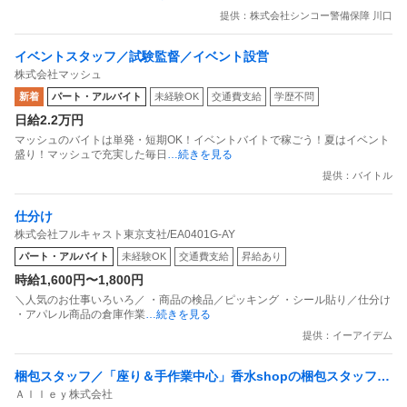
提供：株式会社シンコー警備保障 川口
イベントスタッフ／試験監督／イベント設営
株式会社マッシュ
新着
パート・アルバイト
未経験OK
交通費支給
学歴不問
日給2.2万円
マッシュのバイトは単発・短期OK！イベントバイトで稼ごう！夏はイベント
盛り！マッシュで充実した毎日
…続きを見る
提供：バイトル
仕分け
株式会社フルキャスト東京支社/EA0401G-AY
パート・アルバイト
未経験OK
交通費支給
昇給あり
時給1,600円〜1,800円
＼人気のお仕事いろいろ／ ・商品の検品／ピッキング ・シール貼り／仕分け
・アパレル商品の倉庫作業
…続きを見る
提供：イーアイデム
梱包スタッフ／「座り＆手作業中心」香水shopの梱包スタッフ
Ａｌｌｅｙ株式会社
副業OK 週1日からOK 1日1時間からOK