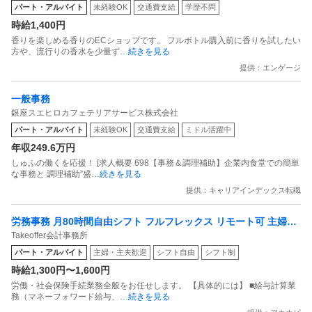
パート・アルバイト
未経験OK
交通費支給
学歴不問
時給1,400円
香りを楽しめる香りのECショップです。 フルボトル購入前に香りを試したい
方や、流行りの香水を少量ず
…続きを見る
提供：エンゲージ
一般事務
銀座スエヒロカフェテリアサービス株式会社
パート・アルバイト
未経験OK
交通費支給
ミドル活躍中
年収249.6万円
しゅふの働くを応援！ [求人概要 698【事務＆調理補助】企業内食堂での簡単
な事務と 調理補助”盛
…続きを見る
提供：キャリアインデックス転職
労務事務 月80時間自由シフト フルフレックス リモート可 主婦活
Takeoffer会計事務所
躍中
パート・アルバイト
主婦・主夫歓迎
シフト自由
シフト制
時給1,300円〜1,600円
労働・社会保険手続業務全般をお任せします。 【具体的には】 ■給与計算業
務（マネーフォワード給与、
…続きを見る