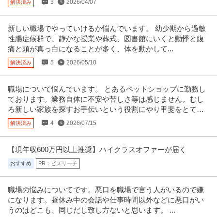
3
2026/04/07
解決済み
年収400万円〜620万円
株式会社スタッド ＜羽田空港＞施設保全サポート◆年休126日／土日祝休／
残業10H以下／内勤9割／
…続きを見る
新しい職場でやっていけるか悩んでいます。 幼少期から過敏
提供：doda
性腸症候群で、静かな授業や葬式、図書館にいくと動悸と腹
痛と頭が真っ白になることが多く、体を動かして...
この条件の求人をもっと見る
5
2026/05/10
解決済み
職場について悩んでいます。 とあるペットショップに勤務し
ております。業務自体に不安や苦しさ等は感じません。むし
ろ新しい家族を探すお手伝いという役割にやり甲斐をとても
感じております。
4
2026/07/15
解決済み
【現年収600万円以上推奨】ハイクラスオファーが届く
おすすめ
PR：ビズリーチ
職場の悩みについてです。悪口を職場で言う人がいるので嫌
になります。昼休み中の会話や仕事時間以外などに悪口がい
うのはどこも、同じだし致し方ないと思います。 ...