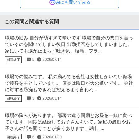
AIにも聞いてみる
年収800万円〜1,000万円
【職種】施工管理＞建築施工管理 【業種】建設＞建設・建築・土木 ※会員属
性などに応じ、当該求人をビ
…続きを見る
この質問と関連する質問
提供：ビズリーチ
職場の悩み 自分が幼すぎて辛いです 職場で自分の悪口を言っ
採用 ／ 「新橋」人事／HR領域 ～代表直下で裁量大／土日祝休み
ているのを聞いてしまい後日 出勤拒否をしてしまいました。
クラウドコンサルティング株式会社
家にいても涙が止まらず吐き気、腹痛、フラ...
新着
正社員
土日休み
フリーランス
年間休日120日以上
5
2026/07/14
回答終了
年収400万円〜500万円
【職種】人事＞採用 【業種】コンサルティング＞コンサルティング ※会員属
性などに応じ、当該求人をビ
…続きを見る
職場での悩みです。 私の勤めてる会社は女性しかいない職場
提供：ビズリーチ
で接客を主としています。 店長は陰口が大の嫌いです。 会社
に対する愚痴もできれば控えるよう言われ...
年収1000万円も可能×土日祝休み／外国人人材紹介の法人営業／
3
2026/03/14
回答終了
上野グループホールディングス株式会社
マネジメント業務
正社員
交通費支給
土日休み
介護休暇あり
職場の悩みがあります。 部署の違う同期とお昼を一緒に食べ
月給47万円〜62.5万円
ています。同期は結婚してお子さんもいて、家庭の愚痴やお
【年収1000万円も可能×土日祝休み】外国人人材紹介の法人営業｜マネジメ
子さんの話を聞くことが多くあります。9割、...
ント業務 【高収入！稼ぐな
…続きを見る
提供：上野グループホールディングス株式会社
6
2026/01/30
回答終了