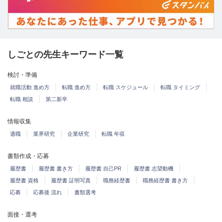
しごとの先生キーワード一覧
検討・準備
就職活動 進め方
転職 進め方
転職 スケジュール
転職 タイミング
転職 相談
第二新卒
情報収集
適職
業界研究
企業研究
転職 年収
書類作成・応募
履歴書
履歴書 書き方
履歴書 自己PR
履歴書 志望動機
履歴書 資格
履歴書 証明写真
職務経歴書
職務経歴書 書き方
応募
応募後 流れ
書類選考
面接・選考