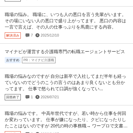
経理（財務会計） ／ 経理／土日祝休み／服装自由／賞与4か月分
職場の悩み。 職場に、いつも人の悪口を言う先輩がいます。
株式会社林電子
／平均年齢30代／残業月10時間
その場にいない人の悪口で盛り上がってます。 悪口の内容は
正社員
交通費支給
昇給あり
在宅ワーク
一言で言えば、その人の仕事っぷりを馬鹿にする内容。
年収300万円〜500万円
7
2025/12/10
解決済み
【職種】管理＞経理（財務会計） 【業種】IT・インターネット＞ソフトウエ
ア ※会員属性などに応じ、
…続きを見る
提供：ビズリーチ
マイナビが運営する介護職専門の転職エージェントサービス
おすすめ
PR：マイナビ介護職
法人営業 ／ 特殊足場の提案営業独自の技術で引き合い多数！！土
株式会社ナベカヰ
日祝休み寮完備残業少なめ賞与4カ月分
新着
正社員
土日休み
教育充実
寮完備
職場の悩みなのですが 自分は新卒で入社してまだ半年も経っ
ていないのでどうのこうの言うのはあまり良くないとも分か
年収400万円〜700万円
ってます。 仕事で怒られて口調が強くなってい...
【職種】営業＞法人営業 【業種】建設＞建設・建築・土木 ※会員属性などに
応じ、当該求人をビズリーチ
…続きを見る
1
2026/07/21
回答終了
提供：ビズリーチ
職場の悩みです。 中高年世代ですが、若い時から仕事を何回
羽田空港／施設保全サポート年休126日／土日祝休／残業10H以下
か変わっています。 仕事が嫌になったり、クビになったりし
株式会社スタッド
／内勤9割／安定性が強みの建コン
たことはないのですが 20代の時の事務職→ ワープロで文書作
正社員
交通費支給
昇給あり
ミドル活躍中
成を主にしていたが