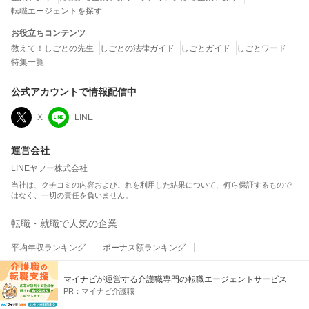
転職エージェントを探す
お役立ちコンテンツ
教えて！しごとの先生
しごとの法律ガイド
しごとガイド
しごとワード
特集一覧
公式アカウントで情報配信中
X
LINE
運営会社
LINEヤフー株式会社
当社は、クチコミの内容およびこれを利用した結果について、何ら保証するもので
はなく、一切の責任を負いません。
転職・就職で人気の企業
平均年収ランキング
ボーナス額ランキング
総合満足度ランキング
ホワイト企業ランキング
マイナビが運営する介護職専門の転職エージェントサービス
ワークライフバランスランキング
職場の人間関係ランキング
PR：
マイナビ介護職
平均残業時間ランキング
テレワーク・リモートワークランキング