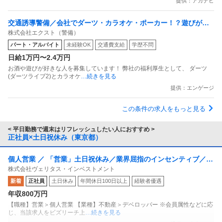
提供：アカナビ
交通誘導警備／会社でダーツ・カラオケ・ポーカー！？遊びが好
株式会社エクスト（警備）
きな人集まれ！「交通誘導警備の求人」
パート・アルバイト
未経験OK
交通費支給
学歴不問
日給1万円〜2.4万円
お酒や遊びが好きな人を募集しています！ 弊社の福利厚生として、 ダーツ
(ダーツライブ2)とカラオケ
…続きを見る
提供：エンゲージ
この条件の求人をもっと見る
< 平日勤務で週末はリフレッシュしたい人におすすめ >
正社員×土日祝休み（東京都）
個人営業 ／ 「営業」土日祝休み／業界屈指のインセンティブ／残
株式会社ヴェリタス・インベストメント
業月10h
新着
正社員
土日休み
年間休日100日以上
経験者優遇
年収800万円
【職種】営業＞個人営業 【業種】不動産＞デベロッパー ※会員属性などに応
じ、当該求人をビズリーチ上
…続きを見る