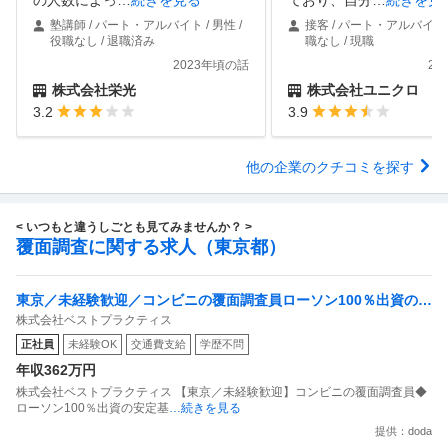
塾講師 / パート・アルバイト / 男性 /
接客 / パート・アルバイト /
役職なし / 退職済み
職なし / 現職
2023年頃の話
20
株式会社栄光
株式会社ユニクロ
3.2
3.9
他の企業のクチコミを探す
< いつもと違うしごとも見てみませんか？ >
覆面調査に関する求人（東京都）
東京／未経験歓迎／コンビニの覆面調査員ローソン100％出資の安
株式会社ベストプラクティス
定基盤／月５日在宅／残業月10時間
正社員
未経験OK
交通費支給
学歴不問
年収362万円
株式会社ベストプラクティス 【東京／未経験歓迎】コンビニの覆面調査員◆
ローソン100％出資の安定基
…続きを見る
提供：doda