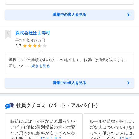
募集中の求人を見る
株式会社はま寿司
5
平均年収
497万円
3.7
業界トップの業績ですので、いつも忙しく、お店には活気があります。
新しいメニ
…続きを見る
募集中の求人を見る
社員クチコミ
（パート・アルバイト）
時給はほぼ上がらないと思ってい
ルールや規律が厳しいた
いビザビ側の個別授業の方が大変
ズな人はついていけない
だと思うのに給料が安すぎる生徒
っちり働きたい人にはと
の人数によっ
…
続きを見る
ており、自分
…
続きを見