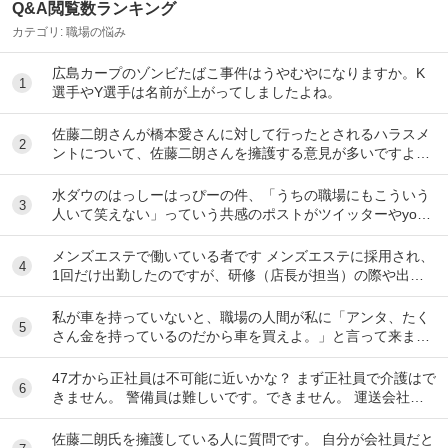
Q&A閲覧数ランキング
カテゴリ:
職場の悩み
広島カープのゾンビたばこ事件はうやむやになりますか。K
1
選手やY選手は名前が上がってしましたよね。
佐藤二朗さんが橋本愛さんに対して行ったとされるハラスメ
2
ントについて、佐藤二朗さんを擁護する意見が多いですよ
ね。 これは極端に言えば、 「ハラスメントでは...
水ダウのはっしーはっぴーの件、「うちの職場にもこういう
3
人いて笑えない」っていう共感のポストがツイッターやyout
ubeのコメント欄に多すぎてそっちに驚いて...
メンズエステで働いている者です メンズエステに採用され、
4
1回だけ出勤したのですが、研修（店長が担当）の際や出勤
時に「元々デリをやっていたなら」という理由で...
私が車を持っていないと、職場の人間が私に「アンタ、たく
5
さん金を持っているのだから車を買えよ。」と言って来ま
す。 でも なんで しんどい思いをして働いた金で...
47才から正社員は不可能に近いかな？ まず正社員で介護はで
6
きません。 警備員は難しいです。できません。 運送会社の
運転手は無理です。できません 過去にうつ...
佐藤二朗氏を擁護している人に質問です。 自分が会社員だと