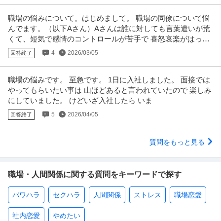
職場の悩みについて。はじめまして。 職場の同僚について悩
んでます。（以下Aさん）Aさんは誰に対しても言葉遣いが荒
くて、短気で感情のコントロールが苦手で 喜怒哀楽がはっき
りと顔に出て、誰かが
4
2026/03/05
回答終了
職場の悩みです。 至急です。 1日に入社しました。 面接では
やってもらいたい事は 山ほどあると言われていたので 楽しみ
にしていました。 けどいざ入社したら いま
5
2026/04/05
回答終了
質問をもっと見る
職場・人間関係に関する質問をキーワードで探す
パワハラ
セクハラ
人間関係
ストレス
職場恋愛
社内恋愛
やめたい