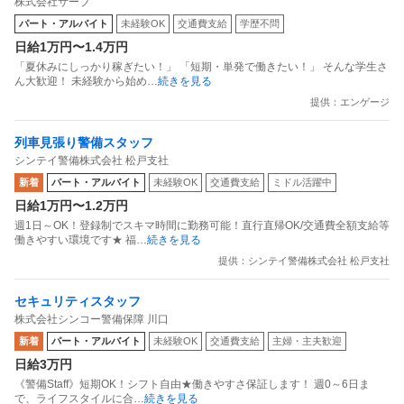
株式会社サーブ
友達と一緒に働いて／日払いで稼いで夏休みを満喫しよう！
パート・アルバイト
未経験OK
交通費支給
学歴不問
日給1万円〜1.4万円
「夏休みにしっかり稼ぎたい！」 「短期・単発で働きたい！」 そんな学生さ
ん大歓迎！ 未経験から始め
…続きを見る
提供：エンゲージ
列車見張り警備スタッフ
シンテイ警備株式会社 松戸支社
新着
パート・アルバイト
未経験OK
交通費支給
ミドル活躍中
日給1万円〜1.2万円
週1日～OK！登録制でスキマ時間に勤務可能！直行直帰OK/交通費全額支給等
働きやすい環境です★ 福
…続きを見る
提供：シンテイ警備株式会社 松戸支社
セキュリティスタッフ
株式会社シンコー警備保障 川口
新着
パート・アルバイト
未経験OK
交通費支給
主婦・主夫歓迎
日給3万円
《警備Staff》短期OK！シフト自由★働きやすさ保証します！ 週0～6日ま
で、ライフスタイルに合
…続きを見る