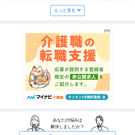
提供：ビズリーチ
もっと見る
商品企画 ／ 「商品企画／マーケティングマネージャー」「たべっ
株式会社ギンビス
子どうぶつ」でお馴染みのお菓子メーカー ギンビス「「しみチョ
正社員
産休・育休実績あり
転勤なし
自社サービス
ココーン」「アスパラガス」などのロングセラー商品を製造／土
年収800万円〜1,200万円
日祝休み／転勤なし／勤務地日本橋」（株式会社ギンビス）
【職種】マーケティング＞商品企画 【業種】メーカー＞食品・飲料 ※会員属
性などに応じ、当該求人をビ
…続きを見る
提供：ビズリーチ
法務・コンプライアンス ／ 「測量士・測量士補・測量助手」最新
ひかり司法書士法人
ドローン・3Dレーザースキャナーを駆使する先進的測量技術者／
正社員
土日休み
高収入
完全週休2日制
創業90年の強固なグループ基盤／京都・丸太町駅徒歩1分／完全週
年収800万円〜1,000万円
休2日（土日祝）
【職種】管理＞法務・コンプライアンス 【業種】士業＞その他 ※会員属性な
どに応じ、当該求人をビズリ
…続きを見る
提供：ビズリーチ
あなたの悩みは
建築施工管理 ／ 建築施工管理（現場所長・所長候補）／転勤なし
解決しましたか？
株式会社トーヨー冨士工
／完全週休2日（土日祝）・年休125日
正社員
土日休み
転勤なし
産休・育休実績あり