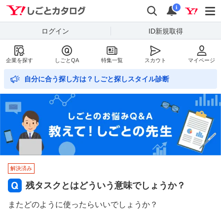
Yahoo!しごとカタログ
検索
通知数
i
ログイン
ID新規取得
企業を探す
しごとQA
特集一覧
スカウト
マイページ
自分に合う探し方は？しごと探しスタイル診断
解決済み
残タスクとはどういう意味でしょうか？
またどのように使ったらいいでしょうか？