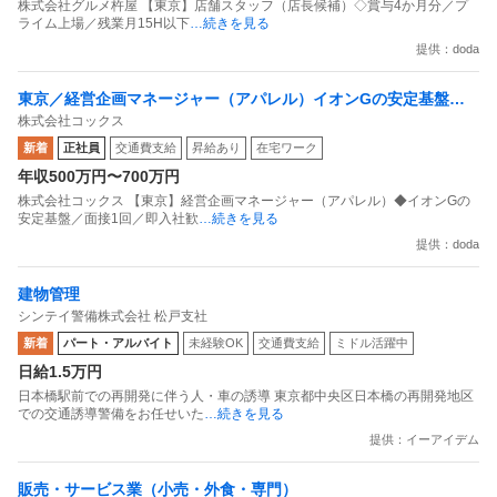
株式会社グルメ杵屋 【東京】店舗スタッフ（店長候補）◇賞与4か月分／プ
ライム上場／残業月15H以下
…続きを見る
提供：doda
東京／経営企画マネージャー（アパレル）イオンGの安定基盤／
株式会社コックス
面接1回／即入社歓迎
新着
正社員
交通費支給
昇給あり
在宅ワーク
年収500万円〜700万円
株式会社コックス 【東京】経営企画マネージャー（アパレル）◆イオンGの
安定基盤／面接1回／即入社歓
…続きを見る
提供：doda
建物管理
シンテイ警備株式会社 松戸支社
新着
パート・アルバイト
未経験OK
交通費支給
ミドル活躍中
日給1.5万円
日本橋駅前での再開発に伴う人・車の誘導 東京都中央区日本橋の再開発地区
での交通誘導警備をお任せいた
…続きを見る
提供：イーアイデム
販売・サービス業（小売・外食・専門）