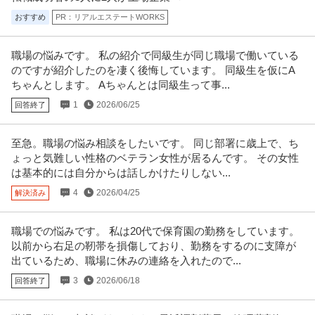
おすすめ
PR：リアルエステートWORKS
職場の悩みです。 私の紹介で同級生が同じ職場で働いている
のですが紹介したのを凄く後悔しています。 同級生を仮にA
ちゃんとします。 Aちゃんとは同級生って事...
1
2026/06/25
回答終了
至急。職場の悩み相談をしたいです。 同じ部署に歳上で、ち
ょっと気難しい性格のベテラン女性が居るんです。 その女性
は基本的には自分からは話しかけたりしない...
4
2026/04/25
解決済み
職場での悩みです。 私は20代で保育園の勤務をしています。
以前から右足の靭帯を損傷しており、勤務をするのに支障が
出ているため、職場に休みの連絡を入れたので...
3
2026/06/18
回答終了