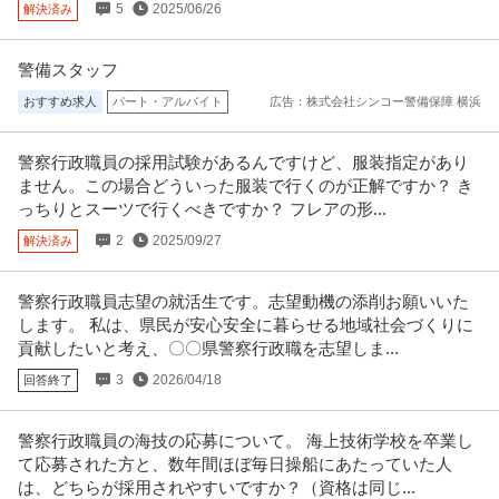
5
2025/06/26
解決済み
警備スタッフ
おすすめ求人
パート・アルバイト
広告：株式会社シンコー警備保障 横浜
警察行政職員の採用試験があるんですけど、服装指定があり
ません。この場合どういった服装で行くのが正解ですか？ き
っちりとスーツで行くべきですか？ フレアの形...
2
2025/09/27
解決済み
警察行政職員志望の就活生です。志望動機の添削お願いいた
します。 私は、県民が安心安全に暮らせる地域社会づくりに
貢献したいと考え、〇〇県警察行政職を志望しま...
3
2026/04/18
回答終了
警察行政職員の海技の応募について。 海上技術学校を卒業し
て応募された方と、数年間ほぼ毎日操船にあたっていた人
は、どちらが採用されやすいですか？（資格は同じ...