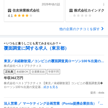
2026年頃の話
20
住友林業株式会社
株式会社カインドクル
4.1
--
他の企業のクチコミを探す
< いつもと違うしごとも見てみませんか？ >
覆面調査に関する求人（東京都）
東京／未経験歓迎／コンビニの覆面調査員ローソン100％出資の安
株式会社ベストプラクティス
定基盤／月５日在宅／残業月10時間
正社員
未経験OK
交通費支給
学歴不問
年収362万円
株式会社ベストプラクティス 【東京／未経験歓迎】コンビニの覆面調査員◆
ローソン100％出資の安定基
…続きを見る
提供：doda
法人営業 ／ マーケティング企画営業（Ponta提携企業担当）「国