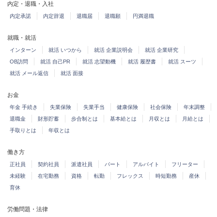
内定・退職・入社
内定承諾
内定辞退
退職届
退職願
円満退職
就職・就活
インターン
就活 いつから
就活 企業説明会
就活 企業研究
OB訪問
就活 自己PR
就活 志望動機
就活 履歴書
就活 スーツ
就活 メール返信
就活 面接
お金
年金 手続き
失業保険
失業手当
健康保険
社会保険
年末調整
退職金
財形貯蓄
歩合制とは
基本給とは
月収とは
月給とは
手取りとは
年収とは
働き方
正社員
契約社員
派遣社員
パート
アルバイト
フリーター
未経験
在宅勤務
資格
転勤
フレックス
時短勤務
産休
育休
労働問題・法律