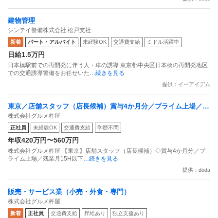
建物管理
シンテイ警備株式会社 松戸支社
新着
パート・アルバイト
未経験OK
交通費支給
ミドル活躍中
日給1.5万円
日本橋駅前での再開発に伴う人・車の誘導 東京都中央区日本橋の再開発地区
での交通誘導警備をお任せいた
…続きを見る
提供：イーアイデム
東京／店舗スタッフ（店長候補）賞与4か月分／プライム上場／残
株式会社グルメ杵屋
業月15H以下／新店オープン多数
正社員
未経験OK
交通費支給
学歴不問
年収420万円〜560万円
株式会社グルメ杵屋 【東京】店舗スタッフ（店長候補）◇賞与4か月分／プ
ライム上場／残業月15H以下
…続きを見る
提供：doda
販売・サービス業（小売・外食・専門）
株式会社グルメ杵屋
新着
正社員
交通費支給
昇給あり
独立支援あり