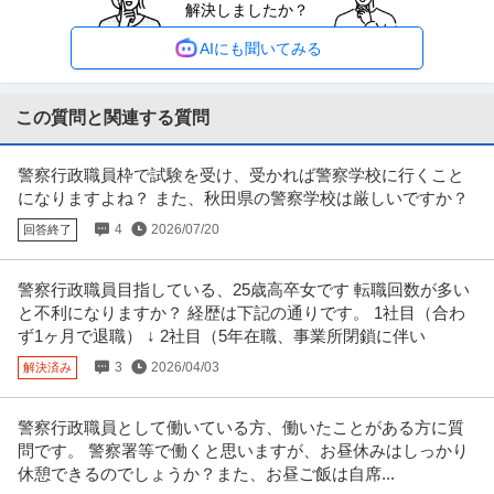
解決しましたか？
学校法人東京音楽大学
性あり
正社員
交通費支給
雇用保険完備
平日休み
AIにも聞いてみる
年収5,000,000円〜0円
音楽大学学務部学生支援課の事務職員募集 学校法人東京音楽大学 - 伝統と革
新を、突き進もう！日本の
…続きを見る
この質問と関連する質問
提供：Green
警察行政職員枠で試験を受け、受かれば警察学校に行くこと
一般事務／一般事務「正社員」／東京支店
になりますよね？ また、秋田県の警察学校は厳しいですか？
ハーコブ株式会社
4
2026/07/20
回答終了
新着
正社員
未経験OK
交通費支給
昇給あり
年収350.1万円〜447万円
ハーコブ株式会社東京支店で事務スタッフとして一緒に働いて下さる方を1名
警察行政職員目指している、25歳高卒女です 転職回数が多い
募集いたします。 新しい一歩
…続きを見る
と不利になりますか？ 経歴は下記の通りです。 1社目（合わ
提供：エンゲージ
ず1ヶ月で退職） ↓ 2社目（5年在職、事業所閉鎖に伴い
3
2026/04/03
解決済み
春日駅／一般事務（健康診断に関わる事務処理等）／年休123日／
医療法人社団同友会～都内最大級の人間ドック･健康診断専門クリニック～
正社員／都内最大級の健診クリニック
警察行政職員として働いている方、働いたことがある方に質
正社員
未経験OK
交通費支給
昇給あり
問です。 警察署等で働くと思いますが、お昼休みはしっかり
年収321万円〜397万円
休憩できるのでしょうか？また、お昼ご飯は自席...
医療法人社団同友会～都内最大級の人間ドック･健康診断専門クリニック～