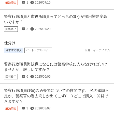
【春日駅】一般事務（健康診断
…続きを見る
1
2026/07/15
解決済み
提供：doda
警察行政職員と市役所職員ってどっちのほうが採用難易度高
総務 ／ カプセルトイメーカーの一般事務／年休120日／原則定時
いですか？
株式会社Qualia
退社・実働7H
3
2025/07/29
正社員
回答終了
残業月20時間以内
ルーティンワーク
年間休日110日以上
年収300万円〜500万円
【職種】管理＞総務 【業種】メーカー＞その他 ※会員属性などに応じ、当該
仕分け
求人をビズリーチ上で閲覧さ
…続きを見る
おすすめ求人
パート・アルバイト
広告：イーアイデム
提供：ビズリーチ
大手での一般事務（社員さんのサポート事務）
警察行政職員海技職になるには警察学校に入らなければいけ
旭化成アミダス株式会社
ませんが、厳しいですか？
派遣社員
未経験OK
スキルアップ
厚生年金加入
6
2025/06/05
回答終了
時給1,800円
会社情報：オートバイ関連メーカーの販売会社 ＜部内サポート事務＞ ▽受
注、発注（社内システム中心に
警察行政職員(1類)の過去問についての質問です。 私の確認不
…続きを見る
足か、警察官の過去問しか出てこず( ; ; ) どこで購入・閲覧で
提供：旭化成アミダス株式会社
きますか？
データ入力など大手損保の一般事務／残業月10時間以下／主婦主
3
2026/03/07
解決済み
株式会社ビジネス・サポートセンター
夫活躍