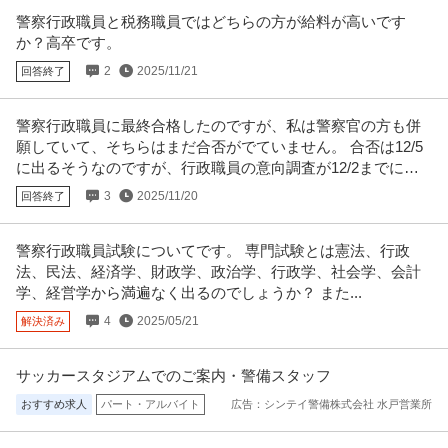
警察行政職員と税務職員ではどちらの方が給料が高いです
か？高卒です。
2
2025/11/21
回答終了
警察行政職員に最終合格したのですが、私は警察官の方も併
願していて、そちらはまだ合否がでていません。 合否は12/5
に出るそうなのですが、行政職員の意向調査が12/2までに提
出らしいです。
3
2025/11/20
回答終了
警察行政職員試験についてです。 専門試験とは憲法、行政
法、民法、経済学、財政学、政治学、行政学、社会学、会計
学、経営学から満遍なく出るのでしょうか？ また...
4
2025/05/21
解決済み
サッカースタジアムでのご案内・警備スタッフ
おすすめ求人
パート・アルバイト
広告：シンテイ警備株式会社 水戸営業所