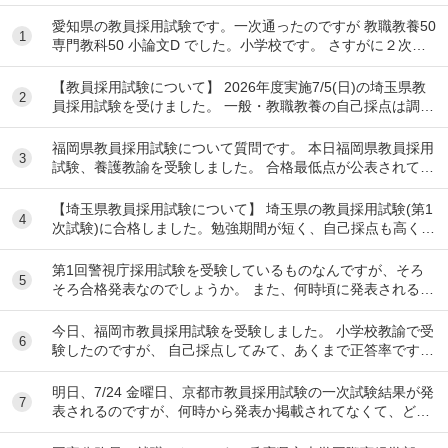
愛知県の教員採用試験です。一次通ったのですが 教職教養50
1
専門教科50 小論文D でした。小学校です。 さすがに２次試
験で面接頑張っても受かんないで...
【教員採用試験について】 2026年度実施7/5(日)の埼玉県教
2
員採用試験を受けました。 一般・教職教養の自己採点は調べ
ながら行ったのですが、専門教養(国...
福岡県教員採用試験について質問です。 本日福岡県教員採用
3
試験、養護教諭を受験しました。 合格最低点が公表されてい
ないのですが、だいたい何割とれば一次試験は...
【埼玉県教員採用試験について】 埼玉県の教員採用試験(第1
4
次試験)に合格しました。勉強期間が短く、自己採点も高くは
なかったため、合格するとは思っていません...
第1回警視庁採用試験を受験しているものなんですが、そろ
5
そろ合格発表なのでしょうか。 また、何時頃に発表されるも
のなのでしょうか。
今日、福岡市教員採用試験を受験しました。 小学校教諭で受
6
験したのですが、 自己採点してみて、あくまで正答率です
が、 小学校全科 78% 教職教養 62....
明日、7/24 金曜日、京都市教員採用試験の一次試験結果が発
7
表されるのですが、何時から発表か掲載されてなくて、どな
たかわかる方教えてください。