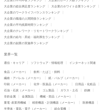
大企業の平均年収ランキング
大企業のボーナス額ランキング
大企業の総合満足度ランキング
大企業のホワイト企業ランキング
大企業のワークライフバランスランキング
大企業の職場の人間関係ランキング
大企業の平均残業時間ランキング
大企業のテレワーク・リモートワークランキング
大企業の給与・昇給・福利厚生ランキング
大企業の副業の実施率ランキング
業界一覧
通信・キャリア
ソフトウェア・情報処理
インターネット関連
食品（メーカー）
飲料・たばこ・飼料
繊維・アパレル（メーカー）
紙・パルプ（メーカー）
印刷（メーカー）
化学・医薬品（メーカー）
日用品・化粧品
石油・石炭（メーカー）
ゴム製品
ガラス・土石
鉄鋼
非鉄金属
金属製品
機械・部品（メーカー）
重電･産業用機械
精密機器・計測機器（メーカー）
医療機器
半導体・電気・電子（メーカー）
総合電機