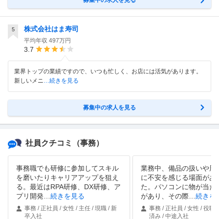
募集中の求人を見る
株式会社はま寿司
5
平均年収
497万円
3.7
業界トップの業績ですので、いつも忙しく、お店には活気があります。
新しいメニ
…続きを見る
募集中の求人を見る
社員クチコミ
（事務）
事務職でも研修に参加してスキル
業務中、備品の扱いや周
を磨いたりキャリアアップを狙え
に不安を感じる場面があ
る。最近はRPA研修、DX研修、ア
た。パソコンに物が当た
プリ開発
…
続きを見る
があり、その際
…
続きを
事務 / 正社員 / 女性 / 主任 / 現職 / 新
事務 / 正社員 / 女性 / 役職
卒入社
済み / 中途入社