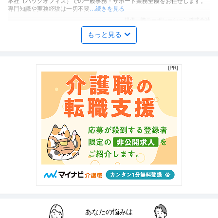
本社（バックオフィス）での一般事務・サポート業務全般をお任せします。
専門知識や実務経験は一切不要
…続きを見る
提供：際コーポレーション株式会社
もっと見る
東京都杉並区／一般事務（経理・人事労務・総務）／年休120日／
医療法人社団昇陽会阿佐谷すずき診療所
土日祝休み／月残業平均10時間
新着
契約社員
交通費支給
昇給あり
年間休日120日以上
年収400万円〜500万円
医療法人社団昇陽会阿佐谷すずき診療所 【東京都杉並区】一般事務（経理・
人事労務・総務）/年休120
…続きを見る
提供：doda
事務スタッフ
有限会社石田電機
正社員
未経験OK
交通費支給
学歴不問
月給25万円〜50万円
仕事内容：・会社運営に必要な総務全般。 ・色んな案件の公共工事の書類作
成などの建設関係などの一般事
…続きを見る
提供：有限会社石田電機
あなたの悩みは
学務部学生支援課 事務職員（既卒者） ／入職後／部署異動の可能