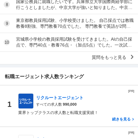
国家公務員に就職したいです。兵庫県立大学国際商経学部に
8
行こうとしましたが、中京大学が強いと知りました。中京大
学に行くべきだと思いますか？あとバカにされるか...
東京都教員採用試験、小学校受けました。 自己採点では教職
9
教養8割強、専門教養70点でした。 専門教養で英語が2問出
題されたのですが、2問とも落としてしまい...
宮城県小学校の教員採用試験を受けてきました。AIの自己採
10
点で、専門40点・教養76点・（加点5点）でした。一次試験
を通過できるか不安です。
質問をもっと見る
転職エージェント求人数ランキング
[PR]
リクルートエージェント
1
すべての求人数
990,000
業界トップクラスの求人数と転職支援実績！
続きを見る
[PR]