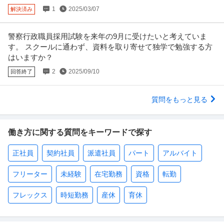
1
2025/03/07
解決済み
警察行政職員採用試験を来年の9月に受けたいと考えていま
す。 スクールに通わず、資料を取り寄せて独学で勉強する方
はいますか？
2
2025/09/10
回答終了
質問をもっと見る
働き方に関する質問をキーワードで探す
正社員
契約社員
派遣社員
パート
アルバイト
フリーター
未経験
在宅勤務
資格
転勤
フレックス
時短勤務
産休
育休