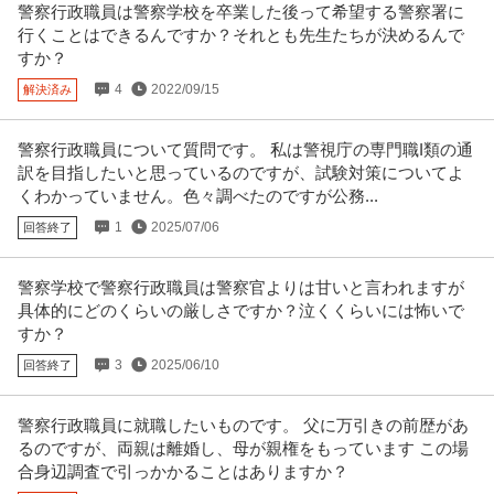
警察行政職員は警察学校を卒業した後って希望する警察署に
行くことはできるんですか？それとも先生たちが決めるんで
すか？
4
2022/09/15
解決済み
警察行政職員について質問です。 私は警視庁の専門職I類の通
訳を目指したいと思っているのですが、試験対策についてよ
くわかっていません。色々調べたのですが公務...
1
2025/07/06
回答終了
警察学校で警察行政職員は警察官よりは甘いと言われますが
具体的にどのくらいの厳しさですか？泣くくらいには怖いで
すか？
3
2025/06/10
回答終了
警察行政職員に就職したいものです。 父に万引きの前歴があ
るのですが、両親は離婚し、母が親権をもっています この場
合身辺調査で引っかかることはありますか？