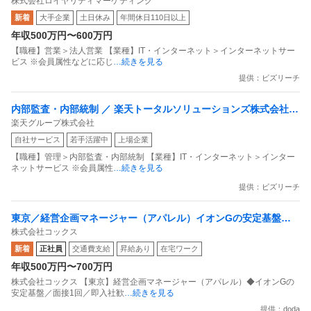
株式会社ロイヤリティマーケティング
内最大級の共通ポイントサービスを展開／無駄のない消費社会を
新着
大手企業
土日休み
年間休日110日以上
目指すデータマーケティングカンパニー」
年収500万円〜600万円
【職種】営業＞法人営業 【業種】IT・インターネット＞インターネットサー
ビス ※会員属性などに応じ
…続きを見る
提供：ビズリーチ
内部監査・内部統制 ／ 楽天トータルソリューションズ株式会社
楽天グループ株式会社
戦略事業コンプライアンス支援部 業務統制支援課：ショップコン
自社サービス
若手活躍中
上場企業
プライアンス推進担当（SBCSD）
【職種】管理＞内部監査・内部統制 【業種】IT・インターネット＞インター
ネットサービス ※会員属性
…続きを見る
提供：ビズリーチ
東京／経営企画マネージャー（アパレル）イオンGの安定基盤／
株式会社コックス
面接1回／即入社歓迎
新着
正社員
交通費支給
昇給あり
在宅ワーク
年収500万円〜700万円
株式会社コックス 【東京】経営企画マネージャー（アパレル）◆イオンGの
安定基盤／面接1回／即入社歓
…続きを見る
提供：doda