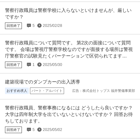
契約社員
未経験OK
交通費支給
学歴不問
警察行政職員は警察学校に入らないといけませんが、厳しい
時給1,500円
ですか？
年間休日120日以上◎残業月10時間以下◎ 【より安定したチーム体制のため
に】 急な欠員補充ではな
5
2025/02/28
…続きを見る
回答終了
提供：株式会社ビジネス・サポートセンター
警察行政職員について質問です。 第2次の面接について質問
この条件の求人をもっと見る
です。 会場は警視庁警察学校なのですが面接する場所は警視
庁警察官の試験見たくパーテーションで区切られてます
か？？
1
2025/05/30
回答終了
建築現場でのダンプカーの出入誘導
おすすめ求人
パート・アルバイト
広告：株式会社トップス 福井警備事業部
警察行政職員、警察事務になるには どうしたら良いですか？
大学は四年制大学を出ていないといけないですか？ 回答お待
ちしております。
5
2025/05/02
回答終了