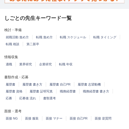
しごとの先生キーワード一覧
検討・準備
就職活動 進め方
転職 進め方
転職 スケジュール
転職 タイミング
転職 相談
第二新卒
情報収集
適職
業界研究
企業研究
転職 年収
書類作成・応募
履歴書
履歴書 書き方
履歴書 自己PR
履歴書 志望動機
履歴書 資格
履歴書 証明写真
職務経歴書
職務経歴書 書き方
応募
応募後 流れ
書類選考
面接・選考
面接 NG
面接 服装
面接 マナー
面接 自己PR
面接 逆質問