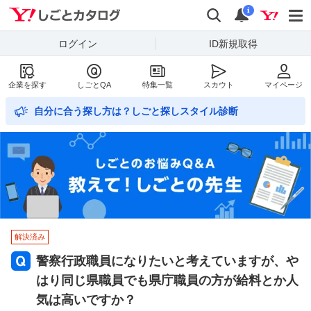
Yahoo!しごとカタログ
検索
通知数
i
ログイン
ID新規取得
企業を探す
しごとQA
特集一覧
スカウト
マイページ
自分に合う探し方は？しごと探しスタイル診断
解決済み
警察行政職員になりたいと考えていますが、や
はり同じ県職員でも県庁職員の方が給料とか人
気は高いですか？