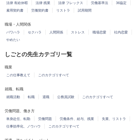
法律 有給休暇
法律 残業
法律 フレックス
労働基準法
36協定
雇用契約書
労働契約書
リストラ
試用期間
職場・人間関係
パワハラ
セクハラ
人間関係
ストレス
職場恋愛
社内恋愛
やめたい
しごとの先生カテゴリ一覧
職業
この仕事教えて
このカテゴリすべて
就職、転職
就職活動
転職
退職
公務員試験
このカテゴリすべて
労働問題、働き方
単身赴任、転勤
労働問題
労働条件、給与、残業
失業、リストラ
仕事効率化、ノウハウ
このカテゴリすべて