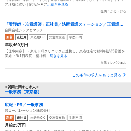
ア形成に強い｜駅ちか ■ ア
…続きを見る
提供：かる・ける
「看護師・准看護師」正社員／訪問看護ステーション／正看護師
合同会社シッタとマッチ
／普通自動車運転免許
新着
正社員
未経験OK
交通費支給
学歴不問
年収460万円
【仕事内容】 ︎・東京下町クリニックと連携し、患者様宅で精神科訪問看護を
実施 ・週1日程度、精神科
…続きを見る
提供：レバウェル
この条件の求人をもっと見る
< 質問に関する求人 >
一般事務（東京都）
広報・PR／一般事務
際コーポレーション株式会社
新着
正社員
未経験OK
交通費支給
学歴不問
月給25万円