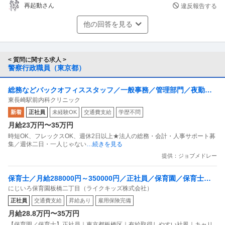
再起動さん
違反報告する
他の回答を見る
< 質問に関する求人 >
警察行政職員（東京都）
総務などバックオフィススタッフ／一般事務／管理部門／夜勤な
東長崎駅前内科クリニック
し可
新着
正社員
未経験OK
交通費支給
学歴不問
月給23万円〜35万円
時短OK、フレックスOK、週休2日以上★法人の総務・会計・人事サポート募
集／週休二日・一人じゃない
…続きを見る
提供：ジョブメドレー
保育士／月給288000円～350000円／正社員／保育園／保育士／
にじいろ保育園板橋二丁目（ライクキッズ株式会社）
正社員／東京都板橋区／有給取得しやすい社風／キャリア形成に
正社員
交通費支給
昇給あり
雇用保険完備
強い／駅ちか
月給28.8万円〜35万円
【保育園／保育士】正社員｜東京都板橋区｜有給取得しやすい社風｜キャリ