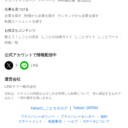
スカウトメッセージ
マイページ
Web履歴書
配信設定
仕事を見つける
企業を探す
特徴から企業を探す
ランキングから企業を探す
転職エージェントを探す
お役立ちコンテンツ
教えて！しごとの先生
しごとの法律ガイド
しごとガイド
しごとワード
特集一覧
公式アカウントで情報配信中
X
LINE
運営会社
LINEヤフー株式会社
当社は、クチコミの内容およびこれを利用した結果について、何ら保証するもので
はなく、一切の責任を負いません。
Yahoo! JAPAN
Yahoo!しごとカタログ
プライバシーポリシー
プライバシーセンター
規約
ステートメント
免責事項
ヘルプ
Xデータについて